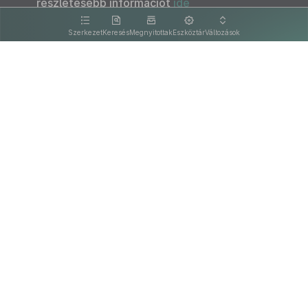
részletesebb információt
ide
kattintva olvashat.
Szerkezet
Keresés
Megnyitottak
Eszköztár
Változások
Kapcsolat
Felhasználási feltételek
PDF
Akadálymentesítési nyilatkozat
Adatkezelési tájékoztató