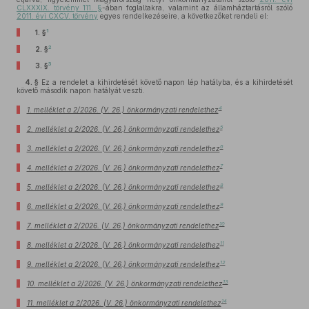
CLXXXIX. törvény 111. §
-ában foglaltakra, valamint az államháztartásról szóló
2011. évi CXCV. törvény
egyes rendelkezéseire, a következőket rendeli el:
1
1. §
2
2. §
3
3. §
4. §
Ez a rendelet a kihirdetését követő napon lép hatályba, és a kihirdetését
követő második napon hatályát veszti.
4
1. melléklet a 2/2026. (V. 26.) önkormányzati rendelethez
5
2. melléklet a 2/2026. (V. 26.) önkormányzati rendelethez
6
3. melléklet a 2/2026. (V. 26.) önkormányzati rendelethez
7
4. melléklet a 2/2026. (V. 26.) önkormányzati rendelethez
8
5. melléklet a 2/2026. (V. 26.) önkormányzati rendelethez
9
6. melléklet a 2/2026. (V. 26.) önkormányzati rendelethez
10
7. melléklet a 2/2026. (V. 26.) önkormányzati rendelethez
11
8. melléklet a 2/2026. (V. 26.) önkormányzati rendelethez
12
9. melléklet a 2/2026. (V. 26.) önkormányzati rendelethez
13
10. melléklet a 2/2026. (V. 26.) önkormányzati rendelethez
14
11. melléklet a 2/2026. (V. 26.) önkormányzati rendelethez