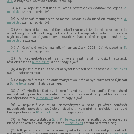
3. §
-a helyébe a következő rendelkezés lép:
„3. §
(1)
A Képviselő-testület a működési bevételek és kiadások mérlegét a
2.
melléklet
szerint hagyja jóvá.
(2)
A Képviselő-testület a felhalmozási bevételek és kiadások mérlegét a
3.
melléklet
szerint hagyja jóvá.
(3)
Az adósságot keletkeztető ügyletekből származó fizetési kötelezettségek és
az adósságot keletkeztető ügyletekhez történő hozzájárulás, valamint ehhez a
saját bevételek költségvetési évet követő 3 évre történő megállapítását a
4.
melléklet
részletezi.
(4)
A Képviselő-testület az állami támogatások 2025. évi összegét a
5.
melléklet
szerint hagyja jóvá.
(5)
A Képviselő-testület az önkormányzat által folyósított ellátások
részletezését az
6. melléklet
szerint hagyja jóvá.
(6)
A Képviselő-testület az önkormányzat tervezett beruházásait a
7. melléklet
szerint határozza meg.
(7)
A Képviselő-testület az önkormányzat és intézményei tervezett felújításait
a
8. melléklet
szerint határozza meg.
(8)
A Képviselő-testület az önkormányzat az európai uniós támogatással
megvalósuló projektek bevételeit, kiadásait, valamint a projektekhez való
hozzájárulásokat a
9. melléklet
szerint hagyja jóvá.
(9)
A Képviselő-testület az önkormányzat a hazai pályázati forrásból
megvalósuló projektek bevételeit, kiadásait, valamint a projektekhez való
hozzájárulásokat a
10. melléklet
szerint hagyja jóvá.
(10)
A Képviselő-testület a
2. § (1) bekezdés
ében megállapított bevételek és
kiadások önkormányzati megoszlását a
11. melléklet
szerint határozza meg.
(11)
A Képviselő-testület az önkormányzat a többéves kihatással járó döntések
számszerűsítése évenkénti bontásban és összesítve célok szerint a
12. melléklet