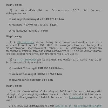
állapítja meg.
(3)
A Képviselő-testület az Önkormányzat 2025. évi összevont
költségvetésének
a)
költségvetési hiányát
78 649 376
Ft-ban
b)
működési hiányát 78 649 376 Ft-ban
c)
felhalmozási hiányát 0 Ft-ban
állapítja meg.
(4)
A
(3) bekezdés
szerinti hiány belső finanszírozásának érdekében a
képviselő-testület a
72 959 073 Ft
összegű előző év költségvetési
maradványának igénybevételét rendeli el. A költségvetési maradvány
összegéből a projektek tényleges pénzmaradványa 0 ,- Ft. Az Önkormányzatnak
kötelezettséggel nem terhelt pénzmaradványa
61 978 268 Ft
.
(5)
Az
(1)-(4) bekezdés
ben foglaltaknak megfelelően az Önkormányzat 2025.
évi összevont költségvetésének
a)
bevételi főösszegét 1 311 596 675 Ft-ban
,
b)
kiadási főösszegét 1 311 596 675 Ft-ban,
c)
egyenlegének összegét 0 Ft-ban.
állapítja meg
.
(6)
A Képviselő-testület Önkormányzat 2025. évi összevont költségvetési
mérlegét közgazdasági tagolásban, valamint kötelező feladatok, önként vállalt
feladatok, államigazgatási feladatok bontásban az
1. melléklet
szerint hagyja
jóvá.”
2. §
A 2025. évi költségvetéséről szóló
3/2025. (II. 14.) önkormányzati rendelet