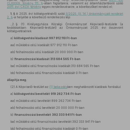
CLXXXIX. törvény 111. §
-ában foglaltakra, valamint az államháztartásról szóló
2011. évi CXCV. törvény
egyes rendelkezéseire, a következőket rendeli el:
1. §
A 2025. évi költségvetéséről szóló
3/2025. (II. 14.) önkormányzati rendelet
2. §
-a helyébe a következő rendelkezés lép:
„2. §
(1)
Királyegyháza Községi Önkormányzat Képviselő-testülete (a
továbbiakban: Képviselő-testület) az Önkormányzat 2025. évi összevont
költségvetésének
a)
költségvetési kiadását 997 912 110 Ft-ban
aa)
működési célú kiadását 977 912 110 Ft-ban
ab)
felhalmozási célú kiadását 20 000 000 Ft-ban
b)
finanszírozási kiadását 313 684 565
Ft-ban
ba)
működési célú finanszírozási kiadását 313 684 565 Ft-ban
bb)
felhalmozási célú finanszírozási kiadását 0 Ft-ban
állapítja meg.
(2)
A Képviselő-testület az
(1) bekezdés
ben meghatározott kiadások forrásául
a)
költségvetési bevételét
919 262 734
Ft-ban
aa)
működési célú bevételét 899 262 734 Ft-ban
ab)
felhalmozási célú bevételét 20 000 000 Ft-ban
b)
finanszírozási bevételét
392 333 941 Ft-ban
ba)
működési célú finanszírozási bevételét 392 333 941 Ft-ban
bb)
felhalmozási célú finanszírozási kiadását 0 Ft-ban