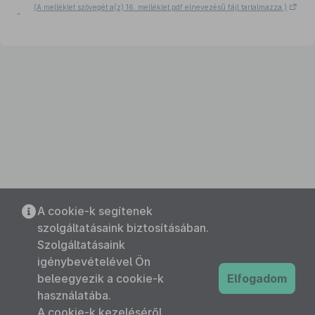
(A melléklet szövegét a(z) 16. melléklet.pdf elnevezésű fájl tartalmazza.)
”
A cookie-k segítenek
szolgáltatásaink biztosításában.
Szolgáltatásaink
igénybevételével Ön
beleegyezik a cookie-k
Elfogadom
használatába.
A cookie-k kezeléséről