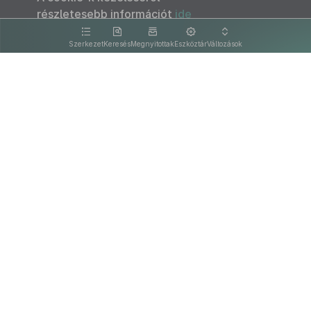
részletesebb információt
ide
kattintva olvashat.
Szerkezet
Keresés
Megnyitottak
Eszköztár
Változások
Kapcsolat
Felhasználási feltételek
PDF
Akadálymentesítési nyilatkozat
Adatkezelési tájékoztató