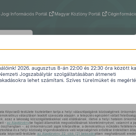
Jogi Információs Portál
Magyar Közlöny Portál
Céginformáció
özség Önkormányzata Képviselő-testü
2/2026. (II. 11.) önkormányzati rendelet
nálóink! 2026. augusztus 8-án 22:00 és 22:30 óra között ka
Nemzeti Jogszabálytár szolgáltatásában átmeneti
testület és szervei Szervezeti és Működési Szabály
kadásokra lehet számítani. Szíves türelmüket és megért
/2024. (XI. 12.) önkormányzati rendelet
módosításár
Hatályos: 2026. 02. 13. – 2026. 02. 13.
 Képviselő-testülete tiszteletben tartja a helyi választópolgárok közösségének önkormán
mokratikus választáson leadott szavazata alapján, a település egészéért vállalt felelősség
, azaz a lakosság közszolgáltatásokkal való ellátásának, illetve a helyi hatalom önkorm
eit -
az Alaptörvény
be foglalt államcélok megvalósításának követelményével, valamint a j
el összhangban -, az önkormányzati jogok kiteljesítése, a demokratikus működés feltételei
tosítása és a helyi közösség öngondoskodásra való képességének erősítése érdekében állap
ta képviselő-testülete
az Alaptörvény 32. cikk (2) bekezdés
ében meghatározott eredet