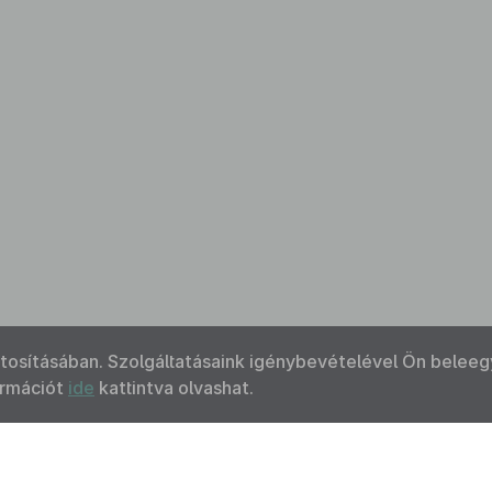
ztosításában. Szolgáltatásaink igénybevételével Ön beleeg
ormációt
ide
kattintva olvashat.