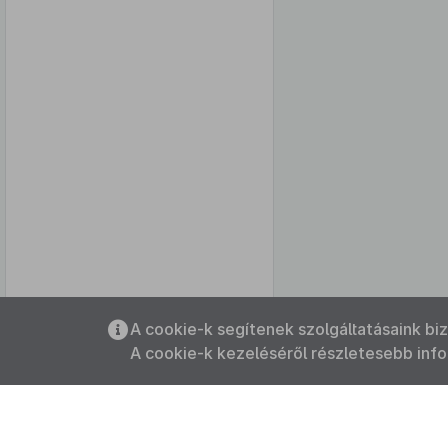
Az oldalmenübe visszatéréshez
A cookie-k segítenek szolgáltatásaink bi
használhatja az
ALT + S
billentyűket.
A cookie-k kezeléséről részletesebb inf