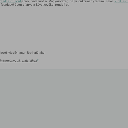
kezdés d) pont
jában, valamint a Magyarország helyi önkormányzatairól szóló
2011. év
feladatkörében eljárva a következőket rendeli el:
tését követő napon lép hatályba.
8
.) önkormányzati rendelethez