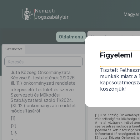
Nemzeti
Magyar 
Jogszabálytár
Ugrás
Oldalmenü
a
tartalomra
Szerkezet
Juta K
Figyelem!
Tisztelt Felhasz
Juta Község Önkormányzata
munkák miatt a 
Képviselő-testületének 2/2026.
a képviselő-
kapcsolatmegsza
(II. 11.) önkormányzati rendelete
köszönjük!
11
a képviselő-testület és szervei
Szervezeti és Működési
Szabályzatáról szóló 11/2024.
(XI. 12.) önkormányzati rendelet
módosításáról
[1]
Juta Község Önkormányzata
[1]
választópolgárok közössége de
A helyi közügyek intézésének
[2]
szervezeti és működési keret
jogaival és kötelezettségeiv
1. §
önfenntartó képességének biz
[2]
Juta Község Önkormányza