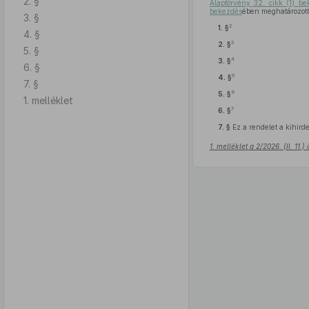
2. §
Alaptörvény 32. cikk (1) be
bekezdés
ében meghatározott 
3. §
2
1. §
4. §
3
2. §
5. §
4
3. §
6. §
5
4. §
7. §
6
5. §
1. melléklet
7
6. §
7. §
Ez a rendelet a kihirde
1. melléklet a 2/2026. (II. 11