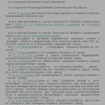
c)
a Somogyjádi Mikrotérségi Óvodai Társulásnak
d)
a Kaposmenti Hulladékgazdálkodási Önkormányzati Társulásnak.
(6)
Az
(5) bekezdés
ben felsorolt társulások jogállását és feladatait a társulási
megállapodások határozzák meg.”
4. §
A képviselő-testület és szervei Szervezeti és Működési Szabályzatáról
szóló
11/2024. (XI. 12.) önkormányzati rendelet 1. melléklet
e az
1. melléklet
szerint módosul.
5. §
A képviselő-testület és szervei Szervezeti és Működési Szabályzatáról
szóló
11/2024. (XI. 12.) önkormányzati rendelet
a)
bevezető
jében a „pontjában meghatározott” szövegrész helyébe a
„pontjában, valamint a Magyarország helyi önkormányzatairól szóló 2011. évi
CLXXXIX. törvény 53. § (1) bekezdésében meghatározott” szöveg,
b)
4. § (1) bekezdés
ében az „ , a bizottságára,” szövegrész helyébe az „és”
szöveg,
c)
5. § (1) bekezdés
ében a „40” szövegrész helyébe a „13” szöveg,
d)
6. § (1) bekezdés
ében a „jogerős eredményének megállapítását”
szövegrész helyébe az „eredményének jogerőssé válását” szöveg,
e)
6. § (2) bekezdés
ében az „alakuló ülésen” szövegrész helyébe az „alakuló
vagy az azt követő ülésen” szöveg,
f)
15. § (1) bekezdés a) pont
jában az „ , és” szövegrész helyébe a „ .” szöveg,
g)
24. §
-ában a „jegyzőnek joga van” szövegrész helyébe a „jegyző” szöveg
és a „tenni” szövegrész helyébe a „tesz” szöveg,
h)
25. § (3) bekezdés
záró szövegrészében a „tizenöt” szövegrész helyébe a
„harminc” szöveg,
i)
32. § (3) bekezdés
ében a „nem)” szövegrész helyébe a „nem,
tartózkodom)” szöveg és a „meg.” szövegrész helyébe a „meg. Amennyiben az
egyszerű többséget igénylő javaslat nem kapta meg a jelenlévő képviselők több,
mint a felének, minősített többséget igénylő javaslat esetén az önkormányzati
képviselők több mint a felének „igen” szavazatát, akkor a javaslat elutasításra
került. A szavazás eredménye szempontjából a „tartózkodás” szavazat értéke
„nem” szavazatnak minősül.” szöveg,
j)
32. § (4) bekezdés
ében az „igen és” szövegrész helyébe az „igen, a nem
és” szöveg és a „nem” szövegrész helyébe a „tartózkodom” szöveg,