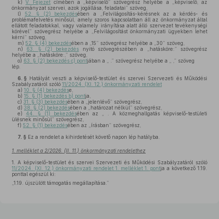
k)
V. Fejezet
címében a „képviselő” szövegrész helyébe a „képviselő, az
önkormányzat szervei, azok jogállása, feladatai” szöveg,
l)
52. § (2) bekezdés
ében a „Felvilágosítás-kérésnek az a kérdés- és
problémafelvetés minősül, amely szoros kapcsolatban áll az önkormányzat által
ellátott feladatokkal, vagy valamely irányítása alatt álló szervezet tevékenységi
körével” szövegrész helyébe a „Felvilágosítást önkormányzati ügyekben lehet
kérni” szöveg,
m)
52. § (4) bekezdés
ében a „15” szövegrész helyébe a „30” szöveg,
n)
63. § (2) bekezdés
nyitó szövegrészében a „hatásköre:” szövegrész
helyébe a „hatásköre:,” szöveg,
o)
63. § (2) bekezdés c) pont
jában a „ .” szövegrész helyébe a „ ,” szöveg
lép.
6. §
Hatályát veszti a képviselő-testület és szervei Szervezeti és Működési
Szabályzatáról szóló
11/2024. (XI. 12.) önkormányzati rendelet
a)
10. § (4) bekezdés
e,
b)
15. § (1) bekezdés b) pont
ja,
c)
31. § (3) bekezdés
ében a „jelenlévő” szövegrész,
d)
38. § (2) bekezdés
ében a „határozat nélkül” szövegrész,
e)
44. § (1) bekezdés
ében az „ . A közmeghallgatás képviselő-testületi
ülésnek minősül” szövegrész,
f)
52. § (1) bekezdés
ében az „írásban” szövegrész,
7. §
Ez a rendelet a kihirdetését követő napon lép hatályba.
1. melléklet a 2/2026. (II. 11.) önkormányzati rendelethez
1.
A képviselő-testület és szervei Szervezeti és Működési Szabályzatáról szóló
11/2024. (XI. 12.) önkormányzati rendelet 1. melléklet 1. pont
ja a következő 1.19.
ponttal egészül ki:
„1.19.
újszülött támogatás megállapítása.”