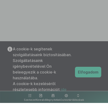
A cookie-k segítenek
szolgáltatásaink biztosításában.
Szolgáltatásaink
igénybevételével Ön
beleegyezik a cookie-k
Elfogadom
használatába.
A cookie-k kezeléséről
részletesebb információt
ide
kattintva olvashat.
Szerkezet
Keresés
Megnyitottak
Eszköztár
Változások