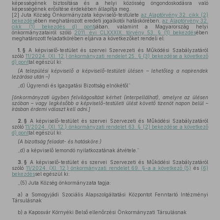
képességének biztosítása és a helyi közösség öngondoskodásra való
képességének erősítése érdekében állapítja meg.
[2]
Juta Község Önkormányzata képviselő-testülete
az Alaptörvény 32. cikk (2)
bekezdés
ében meghatározott eredeti jogalkotói hatáskörében,
az Alaptörvény 32.
cikk (1) bekezdés d) pont
jában, valamint a Magyarország helyi
önkormányzatairól szóló
2011. évi CLXXXIX. törvény 53. § (1) bekezdés
ében
meghatározott feladatkörében eljárva a következőket rendeli el:
1. §
A képviselő-testület és szervei Szervezeti és Működési Szabályzatáról
szóló
11/2024. (XI. 12.) önkormányzati rendelet 25. § (3) bekezdése a következő
d) pont
tal egészül ki:
(A települési képviselő a képviselő-testületi ülésen – lehetőleg a napirendek
lezárása után –)
„d)
Ügyrendi és Igazgatási Bizottság elnökétől”
[önkormányzati ügyben felvilágosítást kérhet (interpellálhat), amelyre az ülésen
szóban – vagy legkésőbb a képviselő-testületi ülést követő tizenöt napon belül –
írásban érdemi választ kell adni.]
2. §
A képviselő-testület és szervei Szervezeti és Működési Szabályzatáról
szóló
11/2024. (XI. 12.) önkormányzati rendelet 63. § (2) bekezdése a következő
d) pont
tal egészül ki:
(A bizottság feladat- és hatásköre:)
„d)
a képviselő lemondó nyilatkozatának átvétele.”
3. §
A képviselő-testület és szervei Szervezeti és Működési Szabályzatáról
szóló
11/2024. (XI. 12.) önkormányzati rendelet 69. §-a a következő (5)
és
(6)
bekezdés
sel egészül ki:
„(5)
Juta Község önkormányzata tagja:
a)
a Somogyjádi Szociális Alapszolgáltatási Központot Fenntartó Intézményi
Társulásnak
b)
a Kaposvár Környéki Belső ellenőrzési Önkormányzati Társulásnak