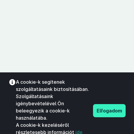
A cookie-k segítenek
szolgáltatásaink biztosításában.
Szolgáltatásaink
igénybevételével Ön
beleegyezik a cookie-k
Elfogadom
használatába.
A cookie-k kezeléséről
részletesebb információt
ide