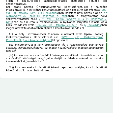
álljon a közművelődési alapszolgáltatások ellátásának aktuális jogi
szabályozásával.
[2]
Ispánk Község Önkormányzatának Képviselő-testülete a muzeális
intézményekről, a nyilvános könyvtári ellátásról és a közművelődésről szóló
1997.
évi CXL. törvény 83/A. § (1) bekezdés
ében kapott felhatalmazás alapján
az
Alaptörvény 32. cikk (1) bekezdés a) pont
jában, a Magyarország helyi
önkormányzatairól szóló
2011. évi CLXXXIX. törvény 13. § (1) bekezdés 7.
pont
jában és a muzeális intézményekről, a nyilvános könyvtári ellátásról és a
közművelődésről szóló
1997. évi CXL. törvény 76. § (1)
és
(7) bekezdés
ében
meghatározott feladatkörében eljárva a következőket rendeli el:
1. §
A helyi közművelődési feladatok ellátásáról szóló Ispánk Község
Önkormányzatának Képviselő-testülete
3/2019 (V.2.) Önkormányzati
Rendelete 3. §-a a következő h) pont
tal egészül ki:
(Az önkormányzat a helyi sajátosságok és a rendelkezésre álló anyagi
eszközei figyelembevételével az alábbi közművelődési alapszolgáltatásokat
látja el:)
„h)
fórumot szervez a művelődő közösségek vezetőinek részvételével, ahol
a művelődő közösségek megfogalmazhatják a feladatellátással kapcsolatos
észrevételeiket, javaslataikat.”
2. §
Ez a rendelet a kihirdetését követő napon lép hatályba, és a kihirdetését
követő második napon hatályát veszti.