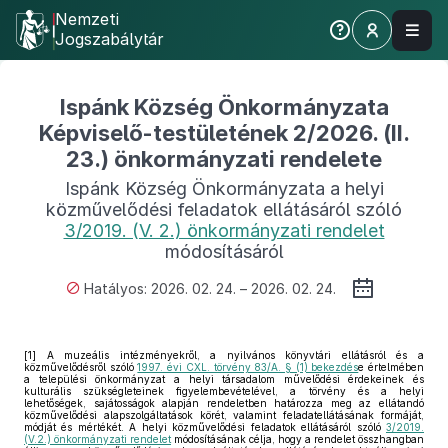
Nemzeti
Jogszabálytár
Ispánk Község Önkormányzata
Képviselő-testületének 2/2026. (II.
23.) önkormányzati rendelete
Ispánk Község Önkormányzata a helyi
közművelődési feladatok ellátásáról szóló
3/2019. (V. 2.) önkormányzati rendelet
módosításáról
Hatályos: 2026. 02. 24. – 2026. 02. 24.
[1]
A muzeális intézményekről, a nyilvános könyvtári ellátásról és a
közművelődésről szóló
1997. évi CXL. törvény 83/A. § (1) bekezdés
e értelmében
a települési önkormányzat a helyi társadalom művelődési érdekeinek és
kulturális szükségleteinek figyelembevételével, a törvény és a helyi
lehetőségek, sajátosságok alapján rendeletben határozza meg az ellátandó
közművelődési alapszolgáltatások körét, valamint feladatellátásának formáját,
módját és mértékét. A helyi közművelődési feladatok ellátásáról szóló
3/2019.
(V.2.) önkormányzati rendelet
módosításának célja, hogy a rendelet összhangban