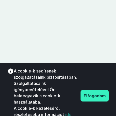
A cookie-k segítenek
szolgáltatásaink biztosításában.
Szolgáltatásaink
igénybevételével Ön
beleegyezik a cookie-k
Elfogadom
használatába.
A cookie-k kezeléséről
részletesebb információt
ide