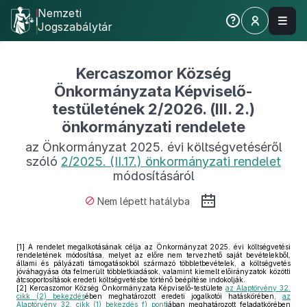
Nemzeti
Jogszabálytár
Kercaszomor Község
Önkormányzata Képviselő-
testületének 2/2026. (III. 2.)
önkormányzati rendelete
az Önkormányzat 2025. évi költségvetéséről
szóló
2/2025. (II.17.) önkormányzati rendelet
módosításáról
Nem lépett hatályba
[1]
A rendelet megalkotásának célja az Önkormányzat 2025. évi költségvetési
rendeletének módosítása, melyet az előre nem tervezhető saját bevételekből,
állami és pályázati támogatásokból származó többletbevételek, a költségvetés
jóváhagyása óta felmerült többletkiadások, valamint kiemelt előirányzatok közötti
átcsoportosítások eredeti költségvetésbe történő beépítése indokolják.
[2]
Kercaszomor Község Önkormányzata Képviselő-testülete
az Alaptörvény 32.
cikk (2) bekezdés
ében meghatározott eredeti jogalkotói hatáskörében,
az
Alaptörvény 32. cikk (1) bekezdés f) pont
jában meghatározott feladatkörében