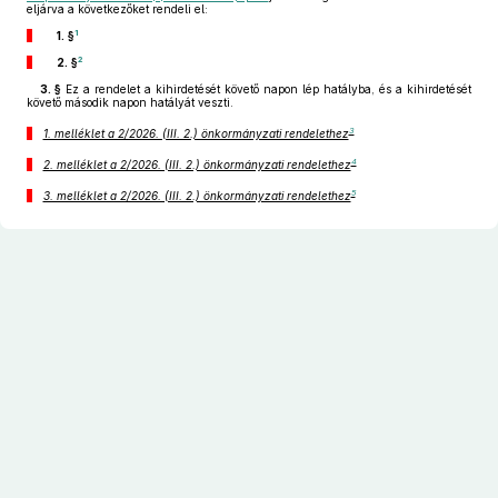
eljárva a következőket rendeli el:
1
1. §
2
2. §
3. §
Ez a rendelet a kihirdetését követő napon lép hatályba, és a kihirdetését
követő második napon hatályát veszti.
3
1. melléklet a 2/2026. (III. 2.) önkormányzati rendelethez
4
2. melléklet a 2/2026. (III. 2.) önkormányzati rendelethez
5
3. melléklet a 2/2026. (III. 2.) önkormányzati rendelethez