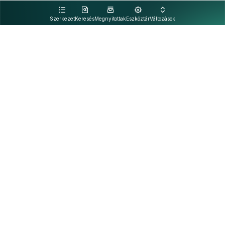
kattintva olvashat.
Szerkezet
Keresés
Megnyitottak
Eszköztár
Változások
Kapcsolat
Felhasználási feltételek
PDF
Akadálymentesítési nyilatkozat
Adatkezelési tájékoztató