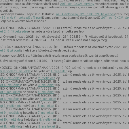
zírozza és látja el a törvényben meghatározott kötelező és önként vállalt feladatait, mely
kotásának célja az államháztartásról szóló
2011. évi CXCV. törvény
vonatkozó rendelkezése
tt gazdasági, pénzügyi és egyéb releváns események, és azok gazdálkodásra gyakorolt 
ségvetésbe.
kormányzatának Képviselő testülete
az Alaptörvény 32. cikk (2) bekezdés
ében megh
 32. cikk (1) bekezdés f) pont
jában, valmint az államháztartásról szóló
2011. évi CXCV. tö
eljárva a következőket rendeli el:
 ÖNKORMÁNYZATÁNAK 1/2025. (II.10.) számú rendelete az önkormányzat 2025. évi köl
let 2. § (1) bekezdés
e helyébe a következő rendelkezés lép:
az Önkormányzat 2025. évi költségvetését 234.903.159,- Ft Költségvetési bevétellel, 24
nanszírozási bevétellel, 4.787.824,- Ft Finanszírozási kiadással állapítja meg”
 ÖNKORMÁNYZATÁNAK 1/2025. (II.10.) számú rendelete az önkormányzat 2025. évi köl
et 3. § g) pont
ja helyébe a következő rendelkezés lép:
kormányzat 2025. évi költségvetését részletesen a következők szerint állapítja meg:)
vi költségvetésében 5.011.750,- Ft összegű általános tartalékot képez, céltartalék nem k
ZSÉG ÖNKORMÁNYZATÁNAK 1/2025. (II.10.) számú rendelete az önkormányzat 2025. é
i rendelet 1. melléklet
e helyébe az
1. melléklet
lép.
 ÖNKORMÁNYZATÁNAK 1/2025. (II.10.) számú rendelete az önkormányzat 2025. évi köl
et 2. melléklet
e helyébe a
2. melléklet
lép.
 ÖNKORMÁNYZATÁNAK 1/2025. (II.10.) számú rendelete az önkormányzat 2025. évi köl
et 4. melléklet
e helyébe a
3. melléklet
lép.
 ÖNKORMÁNYZATÁNAK 1/2025. (II.10.) számú rendelete az önkormányzat 2025. évi köl
et 5. melléklet
e helyébe a
4. melléklet
lép.
 ÖNKORMÁNYZATÁNAK 1/2025. (II.10.) számú rendelete az önkormányzat 2025. évi köl
et 6. melléklet
e helyébe az
5. melléklet
lép.
 ÖNKORMÁNYZATÁNAK 1/2025. (II.10.) számú rendelete az önkormányzat 2025. évi köl
et 7. melléklet
e helyébe a
6. melléklet
lép.
 ÖNKORMÁNYZATÁNAK 1/2025. (II.10.) számú rendelete az önkormányzat 2025. évi köl
et 9. melléklet
e helyébe a
7. melléklet
lép.
 ÖNKORMÁNYZATÁNAK 1/2025. (II.10.) számú rendelete az önkormányzat 2025. évi köl
et 10. melléklet
e helyébe a
8. melléklet
lép.
 ÖNKORMÁNYZATÁNAK 1/2025. (II.10.) számú rendelete az önkormányzat 2025. évi köl
et 11. melléklet
e helyébe a
9. melléklet
lép.