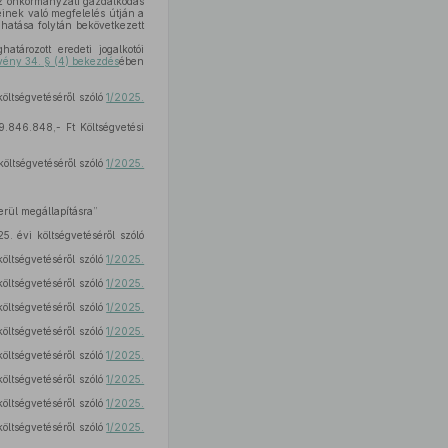
 az önkormányzati gazdálkodás
inek való megfelelés útján a
hatása folytán bekövetkezett
atározott eredeti jogalkotói
rvény 34. § (4) bekezdés
ében
tségvetéséről szóló
1/2025.
9.846.848,- Ft Költségvetési
tségvetéséről szóló
1/2025.
erül megállapításra”
vi költségvetéséről szóló
tségvetéséről szóló
1/2025.
tségvetéséről szóló
1/2025.
tségvetéséről szóló
1/2025.
tségvetéséről szóló
1/2025.
tségvetéséről szóló
1/2025.
tségvetéséről szóló
1/2025.
tségvetéséről szóló
1/2025.
tségvetéséről szóló
1/2025.