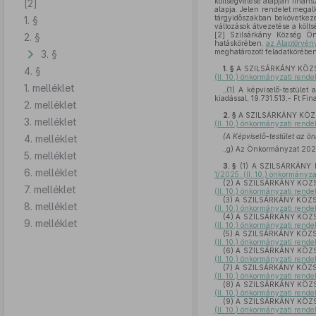
költségvetése alapján finans
[2]
alapja. Jelen rendelet megal
tárgyidőszakban bekövetkeze
1. §
változások átvezetése a költ
[2]
Szilsárkány Község Ön
2. §
hatáskörében,
az Alaptörvény
meghatározott feladatkörében 
3. §
1. §
A SZILSÁRKÁNY KÖZSÉG
4. §
(II. 10.) önkormányzati rende
1. melléklet
„(1)
A képviselő-testület 
kiadással, 19.731.513,- Ft Fi
2. melléklet
2. §
A SZILSÁRKÁNY KÖZSÉG
3. melléklet
(II. 10.) önkormányzati rendel
(A Képviselő-testület az ön
4. melléklet
„g)
Az Önkormányzat 2025. é
5. melléklet
3. §
(1)
A SZILSÁRKÁNY KÖ
6. melléklet
1/2025. (II. 10.) önkormányzat
(2)
A SZILSÁRKÁNY KÖZSÉG
7. melléklet
(II. 10.) önkormányzati rendel
(3)
A SZILSÁRKÁNY KÖZSÉG
8. melléklet
(II. 10.) önkormányzati rendel
(4)
A SZILSÁRKÁNY KÖZSÉG
9. melléklet
(II. 10.) önkormányzati rendel
(5)
A SZILSÁRKÁNY KÖZSÉG
(II. 10.) önkormányzati rendel
(6)
A SZILSÁRKÁNY KÖZSÉG
(II. 10.) önkormányzati rendel
(7)
A SZILSÁRKÁNY KÖZSÉG
(II. 10.) önkormányzati rendel
(8)
A SZILSÁRKÁNY KÖZSÉG
(II. 10.) önkormányzati rendel
(9)
A SZILSÁRKÁNY KÖZSÉG
(II. 10.) önkormányzati rendel