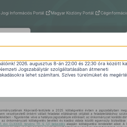
Jogi Információs Portál
Magyar Közlöny Portál
Céginformáció
ny Község Önkormányzata Képviselő-te
/2026. (II. 20.) önkormányzati rendele
nálóink! 2026. augusztus 8-án 22:00 és 22:30 óra között ka
Nemzeti Jogszabálytár szolgáltatásában átmeneti
 Község Önkormányzatának 1/2025. (II.10.) számú 
kadásokra lehet számítani. Szíves türelmüket és megért
2025. évi költségvetéséről szóló 1/2025.(II.10.) 
módosításáról
Hatályos: 2026. 02. 21. – 2026. 02. 21.
mányzatának Képviselő-testülete a 2025. költségvetési évben a jogszabályban megha
 nem veszélyeztető önként vállalt feladatai ellátásának céljából a feladatellátáshoz szü
kében - figyelembe véve a hatályos jogszabályok előírásait, az önkormányzat korábbi dönté
 az önkormányzati költségvetés bevételi és kiadási oldala közötti egyensúly biztosítása
1. évi CLXXXIX. törvény 111. § (2) bekezdés
alapján költségvetési rendeletet alkot. 