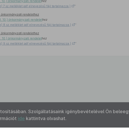
I. 10.) önkormányzati rendelet
hez
z) 7.sz.melléklet.pdf elnevezésű fájl tartalmazza.)
”
0.) önkormányzati rendelethez
II. 10.) önkormányzati rendelet
hez
z) 8.sz.melléklet.pdf elnevezésű fájl tartalmazza.)
”
0.) önkormányzati rendelethez
I. 10.) önkormányzati rendelet
hez
z) 9.sz.melléklet.pdf elnevezésű fájl tartalmazza.)
”
ztosításában. Szolgáltatásaink igénybevételével Ön beleeg
ormációt
ide
kattintva olvashat.