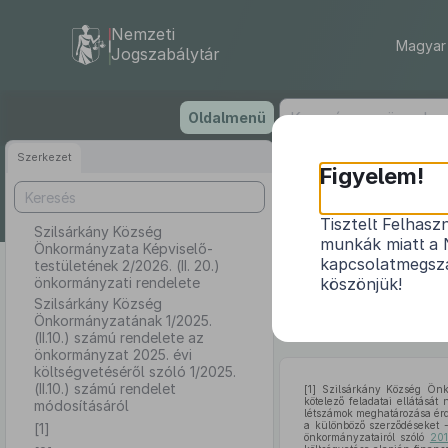
Nemzeti
Magyar 
Jogszabálytár
Ugrás
Oldalmenü
a
tartalomra
Szerkezet
Szilsárká
Figyelem!
2
Tisztelt Felhasz
Szilsárkány Község
munkák miatt a 
Önkormányzata Képviselő-
Szilsárkány
kapcsolatmegsza
testületének 2/2026. (II. 20.)
önkormányzati rendelete
köszönjük!
önkormányzat 
Szilsárkány Község
Önkormányzatának 1/2025.
(II.10.) számú rendelete az
önkormányzat 2025. évi
költségvetéséről szóló 1/2025.
(II.10.) számú rendelet
[1]
Szilsárkány Község Önkor
kötelező feladatai ellátását
módosításáról
létszámok meghatározása érde
a különböző szerződéseket -
[1]
önkormányzatairól szóló
201