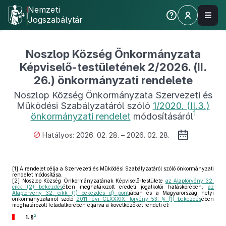
Nemzeti
Jogszabálytár
Noszlop Község Önkormányzata
Képviselő-testületének 2/2026. (II.
26.) önkormányzati rendelete
Noszlop Község Önkormányzata Szervezeti és
Működési Szabályzatáról szóló
1/2020. (II.3.)
1
önkormányzati rendelet
módosításáról
Hatályos: 2026. 02. 28. – 2026. 02. 28.
[1]
A rendelet célja a Szervezeti és Működési Szabályzatáról szóló önkormányzati
rendelet módosítása.
[2]
Noszlop Község Önkormányzatának Képviselő-testülete
az Alaptörvény 32.
cikk (2) bekezdés
ében meghatározott eredeti jogalkotói hatáskörében,
az
Alaptörvény 32. cikk (1) bekezdés d) pont
jában és a Magyarország helyi
önkormányzatairól szóló
2011. évi CLXXXIX. törvény 53. § (1) bekezdés
ében
meghatározott feladatkörében eljárva a következőket rendeli el:
2
1. §