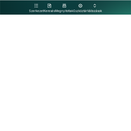
kattintva olvashat.
Szerkezet
Keresés
Megnyitottak
Eszköztár
Változások
Kapcsolat
Felhasználási feltételek
PDF
Akadálymentesítési nyilatkozat
Adatkezelési tájékoztató