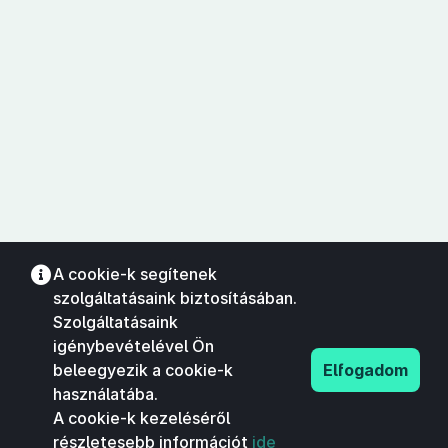
A cookie-k segítenek
szolgáltatásaink biztosításában.
Szolgáltatásaink
igénybevételével Ön
beleegyezik a cookie-k
Elfogadom
használatába.
A cookie-k kezeléséről
részletesebb információt
ide