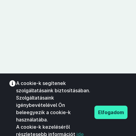
A cookie-k segítenek
szolgáltatásaink biztosításában.
Szolgáltatásaink
igénybevételével Ön
beleegyezik a cookie-k
Elfogadom
használatába.
A cookie-k kezeléséről
részletesebb információt
ide