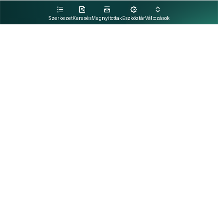
kattintva olvashat.
Szerkezet
Keresés
Megnyitottak
Eszköztár
Változások
Kapcsolat
Felhasználási feltételek
PDF
Akadálymentesítési nyilatkozat
Adatkezelési tájékoztató