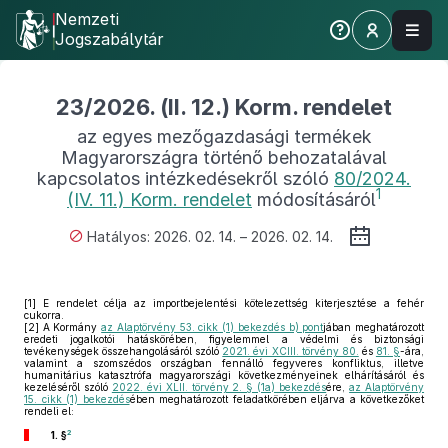
Nemzeti
Jogszabálytár
23/2026. (II. 12.) Korm. rendelet
az egyes mezőgazdasági termékek
Magyarországra történő behozatalával
kapcsolatos intézkedésekről szóló
80/2024.
1
(IV. 11.) Korm. rendelet
módosításáról
Hatályos: 2026. 02. 14. – 2026. 02. 14.
[1]
E rendelet célja az importbejelentési kötelezettség kiterjesztése a fehér
cukorra.
[2]
A Kormány
az Alaptörvény 53. cikk (1) bekezdés b) pont
jában meghatározott
eredeti jogalkotói hatáskörében, figyelemmel a védelmi és biztonsági
tevékenységek összehangolásáról szóló
2021. évi XCIII. törvény 80.
és
81. §
-ára,
valamint a szomszédos országban fennálló fegyveres konfliktus, illetve
humanitárius katasztrófa magyarországi következményeinek elhárításáról és
kezeléséről szóló
2022. évi XLII. törvény 2. § (1a) bekezdés
ére,
az Alaptörvény
15. cikk (1) bekezdés
ében meghatározott feladatkörében eljárva a következőket
rendeli el:
2
1. §