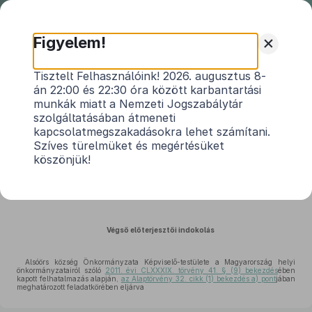
Nemzeti
Jogszabálytár
+
Figyelem!
Alsóörs Község Önkormányzata
Tisztelt Felhasználóink! 2026. augusztus 8-
án 22:00 és 22:30 óra között karbantartási
Képviselő-testületének 3/2026. (I.
munkák miatt a Nemzeti Jogszabálytár
30.) önkormányzati rendeletének
szolgáltatásában átmeneti
indokolása
kapcsolatmegszakadásokra lehet számítani.
Közlönyállapot 2026. 02. 01.
Szíves türelmüket és megértésüket
köszönjük!
az államháztartáson kívüli források átadásáról és átvételéről
Végső előterjesztői indokolás
Alsóörs község Önkormányzata Képviselő-testülete a Magyarország helyi
önkormányzatairól szóló
2011. évi CLXXXIX. törvény 41. § (9) bekezdés
ében
kapott felhatalmazás alapján,
az Alaptörvény 32. cikk (1) bekezdés a) pont
jában
meghatározott feladatkörében eljárva