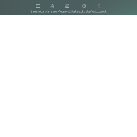
kattintva olvashat.
Szerkezet
Keresés
Megnyitottak
Eszköztár
Változások
Kapcsolat
Felhasználási feltételek
PDF
Akadálymentesítési nyilatkozat
Adatkezelési tájékoztató