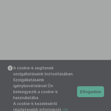
A cookie-k segítenek
szolgáltatásaink biztosításában.
Szolgáltatásaink
igénybevételével Ön
beleegyezik a cookie-k
Elfogadom
használatába.
A cookie-k kezeléséről
részletesebb információt
ide