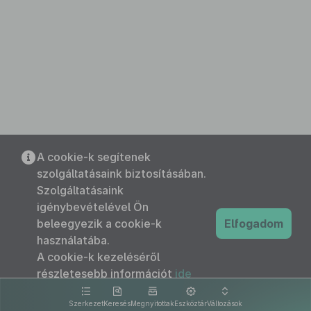
A cookie-k segítenek
szolgáltatásaink biztosításában.
Szolgáltatásaink
igénybevételével Ön
beleegyezik a cookie-k
Elfogadom
használatába.
A cookie-k kezeléséről
részletesebb információt
ide
kattintva olvashat.
Szerkezet
Keresés
Megnyitottak
Eszköztár
Változások