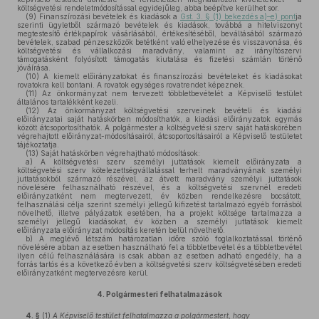
költségvetési rendeletmódosítással egyidejűleg, abba beépítve kerülhet sor.
(9)
Finanszírozási bevételek és kiadások a
Gst. 3. § (1) bekezdés a)–e) pont
ja
szerinti ügyletből származó bevételek és kiadások, továbbá a hitelviszonyt
megtestesítő értékpapírok vásárlásából, értékesítéséből, beváltásából származó
bevételek, szabad pénzeszközök betétként való elhelyezése és visszavonása, és
költségvetési és vállalkozási maradvány, valamint az irányítószervi
támogatásként folyósított támogatás kiutalása és fizetési számlán történő
jóváírása.
(10)
A kiemelt előirányzatokat és finanszírozási bevételeket és kiadásokat
rovatokra kell bontani. A rovatok egységes rovatrendet képeznek.
(11)
Az önkormányzat nem tervezett többletbevételét a Képviselő testület
általános tartalékként kezeli.
(12)
Az önkormányzat költségvetési szerveinek bevételi és kiadási
előirányzatai saját hatáskörben módosíthatók, a kiadási előirányzatok egymás
között átcsoportosíthatók. A polgármester a költségvetési szerv saját hatáskörében
végrehajtott előirányzat-módosításairól, átcsoportosításairól a Képviselő testületet
tájékoztatja.
(13)
Saját hatáskörben végrehajtható módosítások:
a)
A költségvetési szerv személyi juttatások kiemelt előirányzata a
költségvetési szerv kötelezettségvállalással terhelt maradványának személyi
juttatásokból származó részével, az átvett maradvány személyi juttatások
növelésére felhasználható részével, és a költségvetési szervnél eredeti
előirányzatként nem megtervezett, év közben rendelkezésre bocsátott,
felhasználási célja szerint személyi jellegű kifizetést tartalmazó egyéb forrásból
növelhető, illetve pályázatok esetében, ha a projekt költsége tartalmazza a
személyi jellegű kiadásokat, év közben a személyi juttatások kiemelt
előirányzata előirányzat módosítás keretén belül növelhető.
b)
A meglévő létszám határozatlan időre szóló foglalkoztatással történő
növelésére abban az esetben használható fel a többletbevétel és a többletbevétel
ilyen célú felhasználására is csak abban az esetben adható engedély, ha a
forrás tartós és a következő évben a költségvetési szerv költségvetésében eredeti
előirányzatként megtervezésre kerül.
4.
Polgármesteri felhatalmazások
4. §
(1)
A Képviselő testület felhatalmazza a polgármestert, hogy