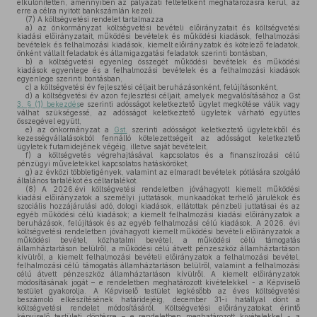
elkülönítetten, amennyiben az pályázati feltételként meghatározásra kerül, az
erre a célra nyitott bankszámlán kezeli.
(7)
A költségvetési rendelet tartalmazza
a)
az önkormányzat költségvetési bevételi előirányzatait és költségvetési
kiadási előirányzatait, működési bevételek és működési kiadások, felhalmozási
bevételek és felhalmozási kiadások, kiemelt előirányzatok és kötelező feladatok,
önként vállalt feladatok és államigazgatási feladatok szerinti bontásban,
b)
a költségvetési egyenleg összegét működési bevételek és működési
kiadások egyenlege és a felhalmozási bevételek és a felhalmozási kiadások
egyenlege szerinti bontásban,
c)
a költségvetési év fejlesztési céljait beruházásonként, felújításonként,
d)
a költségvetési év azon fejlesztési céljait, amelyek megvalósításához a Gst
3. § (1) bekezdés
e szerinti adósságot keletkeztető ügylet megkötése válik vagy
válhat szükségessé, az adósságot keletkeztető ügyletek várható együttes
összegével együtt,
e)
az önkormányzat a
Gst.
szerinti adósságot keletkeztető ügyletekből és
kezességvállalásokból fennálló kötelezettségeit az adósságot keletkeztető
ügyletek futamidejének végéig, illetve saját bevételeit,
f)
a költségvetés végrehajtásával kapcsolatos és a finanszírozási célú
pénzügyi műveletekkel kapcsolatos hatásköröket,
g)
az évközi többletigények, valamint az elmaradt bevételek pótlására szolgáló
általános tartalékot és céltartalékot.
(8)
A 2026.évi költségvetési rendeletben jóváhagyott kiemelt működési
kiadási előirányzatok a személyi juttatások, munkaadókat terhelő járulékok és
szociális hozzájárulási adó, dologi kiadások, ellátottak pénzbeli juttatásai és az
egyéb működési célú kiadások; a kiemelt felhalmozási kiadási előirányzatok a
beruházások, felújítások és az egyéb felhalmozási célú kiadások. A 2026. évi
költségvetési rendeletben jóváhagyott kiemelt működési bevételi előirányzatok a
működési bevétel, közhatalmi bevétel, a működési célú támogatás
államháztartáson belülről, a működési célú átvett pénzeszköz államháztartáson
kívülről, a kiemelt felhalmozási bevételi előirányzatok a felhalmozási bevétel,
felhalmozási célú támogatás államháztartáson belülről, valamint a felhalmozási
célú átvett pénzeszköz államháztartáson kívülről. A kiemelt előirányzatok
módosításának jogát – e rendeletben meghatározott kivételekkel - a Képviselő
testület gyakorolja. A Képviselő testület legkésőbb az éves költségvetési
beszámoló elkészítésének határidejéig, december 31-i hatállyal dönt a
költségvetési rendelet módosításáról. Költségvetési előirányzatokat érintő
képviselő testületi döntésre – e rendeletben meghatározott kivételekkel - a