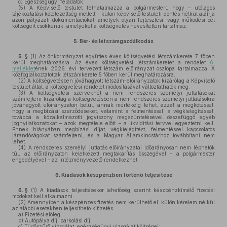
c)
Egészségügyi feladatok,
(5)
A Képviselő testület felhatalmazza a polgármestert, hogy – utólagos
tájékoztatási kötelezettség mellett - külön képviselő testületi döntés nélkül aláírja
azon pályázati dokumentációkat, amelyek olyan fejlesztési, vagy működési cél
költségeit csökkentik, amelyeket a költségvetés nevesítetten tartalmaz.
5.
Bér- és létszámgazdálkodás
5. §
(1)
Az önkormányzat együttes éves költségvetési létszámkerete 7 főben
kerül meghatározásra. Az éves költségvetési létszámkeretet a rendelet
6.
melléklet
ének 2026. évi tervezett létszám előirányzat oszlopa tartalmazza. A
közfoglalkoztatottak létszámkerete 5 főben kerül meghatározásra.
(2)
A költségvetésben jóváhagyott létszám-előirányzatok kizárólag a Képviselő
testület által, a költségvetési rendelet módosításával változtathatók meg.
(3)
A költségvetési szerveknél a nem rendszeres személyi juttatásokat
számfejteni kizárólag a költségvetésben a nem rendszeres személyi juttatásokra
jóváhagyott előirányzaton belül, annak mértékéig lehet, azzal a megkötéssel,
hogy a megbízási szerződéseket, valamint a felmentéssel, a végkielégítéssel,
továbbá a közalkalmazotti jogviszony megszüntetésével összefüggő egyéb
jognyilatkozatokat – azok megtétele előtt – a likviditási tervvel egyeztetni kell.
Ennek hiányában megbízási díjat, végkielégítést, felmentéssel kapcsolatos
járandóságokat számfejteni, és a Magyar Államkincstárhoz továbbítani nem
lehet.
(4)
A rendszeres személyi juttatás előirányzatai időarányosan nem léphetők
túl, az előirányzaton keletkezett megtakarítás összegével – a polgármester
engedélyével – az intézményvezető rendelkezhet.
6.
Kiadások készpénzben történő teljesítése
6. §
(1)
A kiadások teljesítésekor lehetőség szerint készpénzkímélő fizetési
módokat kell alkalmazni.
(2)
Amennyiben a készpénzes fizetés nem kerülhető el, külön kérelem nélkül
az alábbi esetekben teljesíthető kifizetés:
a)
Fizetési előleg;
b)
Autópálya díj, parkolási díj
c)
Tüdőszűrő vizsgálat, egészségügyi vizsgálat költségei;