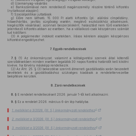
d)
Üzemanyag-vásárlás
e)
Bankszámlával nem rendelkező magánszemély részére történő kifizetés
(nyilatkozat alapján);
f)
Szociálpolitikai juttatások
g)
Előre nem látható, 15 000 Ft alatti kifizetés (pl.: aláírási címpéldány,
hibaelhárítás, javítás sürgősség esetén, meglévő eszközökhöz alkatrészek,
kiegészítők vásárlása), azonnali beszerzésként, halasztást nem tűrő esetekben
jelentkező kifizetés abban az esetben, ha a vállalkozó csak készpénzes számlát
tud kiállítani.
(3)
A polgármester indokolt esetekben, írásos kérelem alapján készpénzes
kifizetést engedélyezhet.
7.
Egyéb rendelkezések
7. §
(1)
Az önkormányzat, valamint a költségvetési szervek által kötendő
szerződésekben minden esetben legalább 30 napos fizetési határidőt kell kikötni
kivéve, ha törvény másképp rendelkezik.
(2)
Az Áht. 25. § (3) bekezdése szerinti átmeneti gazdálkodás során beszedett
bevételek és a gazdálkodáshoz szükséges kiadások a rendelettervezetbe
beépítésre kerültek.
8.
Záró rendelkezések
8. §
E rendelet rendelkezéseit 2026. január 1-től kell alkalmazni.
9. §
Ez a rendelet 2026. március 6-án lép hatályba.
2
1. melléklet a 3/2026. (III. 5.) önkormányzati rendelethez
3
2. melléklet a 3/2026. (III. 5.) önkormányzati rendelethez
4
3. melléklet a 3/2026. (III. 5.) önkormányzati rendelethez
5