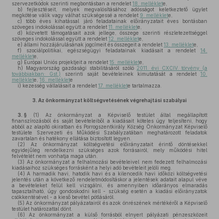
szervezetkódok szerinti megbontásban a rendelet
18. melléklet
e,
b)
fejlesztéseit, melyek megvalósításához adósságot keletkeztető ügylet
megkötése válik vagy válhat szükségessé a rendelet
9. melléklet
e,
c)
több éves kihatással járó feladatainak előirányzatait éves bontásban
szöveges indokolással együtt a rendelet
11. melléklet
e,
d)
közvetett támogatásait azok jellege, összege szerinti részletezettséggel
szöveges indokolással együtt a rendelet
12. melléklet
e,
e)
állami hozzájárulásának jogcímeit és összegeit a rendelet
13. melléklet
e,
f)
szociálpolitikai, egészségügyi feladatainak kiadásait a rendelet
14.
melléklet
e,
g)
Európai Uniós projektjeit a rendelet
15. melléklet
e,
h)
Magyarország gazdasági stabilitásáról szóló
2011. évi CXCIV. törvény (a
továbbiakban: Gst.)
szerinti saját bevételeinek kimutatását a rendelet
10.
melléklet
e,
16. melléklet
e
i)
kezesség vállalásait a rendelet
17. melléklet
e tartalmazza.
3.
Az önkormányzat költségvetésének végrehajtási szabályai
3. §
(1)
Az önkormányzat a Képviselő testület által megállapított
finanszírozásból és saját bevételeiből a kiadásait köteles úgy teljesíteni, hogy
abból az alapító okiratban és Porrogszentkirály Község Önkormányzat Képviselő
testülete Szervezeti és Működési Szabályzatában meghatározott feladatok
zavartalan és hatékony ellátása biztosított legyen.
(2)
Az önkormányzat költségvetési előirányzatait érintő döntésekkel
egyidejűleg rendelkezni szükséges azok forrásairól, mely működési hitel
felvételét nem vonhatja maga után.
(3)
Az önkormányzat a felhalmozási bevételeivel nem fedezett felhalmozási
kiadásaihoz szükséges forrásként a helyi adó bevételeit jelöli meg.
(4)
A harmadik havi, hatodik havi és a kilencedik havi időközi költségvetési
jelentés után a következő rendeletmódosításkor a jelentések adatait alapul véve
a bevételeket felül kell vizsgálni, és amennyiben időarányos elmaradás
tapasztalható, úgy gondoskodni kell - szükség esetén a kiadási előirányzatok
csökkentésével - a kieső bevétel pótlásáról.
(5)
Az önkormányzat pályázatairól és azok önrészének mértékéről a Képviselő
testület határozattal dönt.
(6)
Az önkormányzat a külső forrásból elnyert pályázati pénzeszközeit