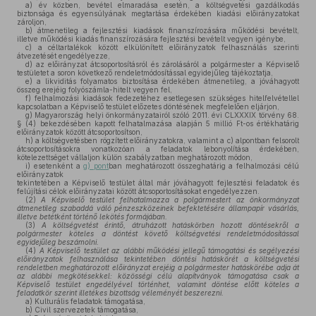
a)
év közben, bevétel elmaradása esetén, a költségvetési gazdálkodás
biztonsága és egyensúlyának megtartása érdekében kiadási előirányzatokat
zároljon,
b)
átmenetileg a fejlesztési kiadások finanszírozására működési bevételt,
illetve működési kiadás finanszírozására fejlesztési bevételt vegyen igénybe,
c)
a céltartalékok között elkülönített előirányzatok felhasználás szerinti
átvezetését engedélyezze,
d)
az előirányzat átcsoportosításról és zárolásáról a polgármester a Képviselő
testületet a soron következő rendeletmódosítással egyidejűleg tájékoztatja,
e)
a likviditás folyamatos biztosítása érdekében átmenetileg, a jóváhagyott
összeg erejéig folyószámla-hitelt vegyen fel,
f)
felhalmozási kiadások fedezetéhez esetlegesen szükséges hitelfelvétellel
kapcsolatban a Képviselő testület előzetes döntésének megfelelően eljárjon,
g)
Magyarország helyi önkormányzatairól szóló 2011. évi CLXXXIX törvény 68.
§ (4) bekezdésében kapott felhatalmazása alapján 5 millió Ft-os értékhatárig
előirányzatok között átcsoportosítson,
h)
a költségvetésben rögzített előirányzatokra, valamint a c) alpontban felsorolt
átcsoportosításokra vonatkozóan a feladatok lebonyolítása érdekében,
kötelezettséget vállaljon külön szabályzatban meghatározott módon,
i)
esetenként a
g) pont
ban meghatározott összeghatárig a felhalmozási célú
előirányzatok
tekintetében a Képviselő testület által már jóváhagyott fejlesztési feladatok és
felújítási célok előirányzatai között átcsoportosításokat engedélyezzen.
(2)
A Képviselő testület felhatalmazza a polgármestert az önkormányzat
átmenetileg szabaddá váló pénzeszközeinek befektetésére állampapír vásárlás,
illetve betétként történő lekötés formájában.
(3)
A költségvetést érintő, átruházott hatáskörben hozott döntésekről a
polgármester köteles a döntést követő költségvetési rendeletmódosítással
egyidejűleg beszámolni.
(4)
A Képviselő testület az alábbi működési jellegű támogatási és segélyezési
előirányzatok felhasználása tekintetében döntési hatáskörét a költségvetési
rendeletben meghatározott előirányzat erejéig a polgármester hatáskörébe adja át
az alábbi megkötésekkel: közösségi célú alapítványok támogatása csak a
Képviselő testület engedélyével történhet, valamint döntése előtt köteles a
feladatkör szerint illetékes bizottság véleményét beszerezni.
a)
Kulturális feladatok támogatása,
b)
Civil szervezetek támogatása,