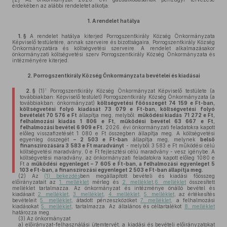
érdekében az alábbi rendeletet alkotja:
1.
A rendelet hatálya
1. §
A rendelet hatálya kiterjed Porrogszentkirály Község Önkormányzata
Képviselő testületére, annak szerveire és bizottságaira, Porrogszentkirály Község
Önkormányzatára és költségvetési szerveire. A rendelet alkalmazásakor
önkormányzati költségvetési szerv Porrogszentkirály Község Önkormányzata és
intézményére kiterjed.
2.
Porrogszentkirály Község Önkormányzata bevételei és kiadásai
1
2. §
(1)
Porrogszentkirály Község Önkormányzat Képviselő testülete (a
továbbiakban: Képviselő testület) Porrogszentkirály Község Önkormányzata (a
továbbiakban: önkormányzat)
költségvetési főösszegét 74 159
e Ft-ban,
költségvetési folyó kiadását 73 079 e Ft-ban, költségvetési folyó
bevételét 70 576 e Ft
állapítja meg, melyből:
működési kiadás
71 272 e Ft,
felhalmozási kiadás
1 806 e Ft,
működési bevétel 63 667 e Ft,
felhalmozási bevétel
6 909 e Ft.
2026. évi önkormányzati feladatokra kapott
előleg visszafizetését 1 080 e Ft összegben állapítja meg. A költségvetési
egyenleg összegét
– 2 503 e Ft-ban
állapítja meg, melynek
belső
finanszírozására 3 583 e Ft maradványt
- melyből 3 583 e Ft működési célú
költségvetési maradvány, 0 e Ft fejlesztési célú maradvány - vesz igénybe. A
költségvetési maradvány, az önkormányzati feladatokra kapott előleg 1080 e
Ft a
működési egyenleget – 7 605 e Ft-ban, a felhalmozási egyenleget 5
103 e Ft-ban, a finanszírozási egyenleget 2 503 e Ft-ban állapítja meg.
(2)
Az
(1) bekezdés
ben megállapított bevételi és kiadási főösszeg
előirányzatait az
1. melléklet
mérleg és
2. melléklet
,
6. melléklet
összesített
melléklet tartalmazza. Az önkormányzat és intézménye önálló bevétel és
kiadásait
2. melléklet
,
3. melléklet
,
4. melléklet
,
5. melléklet
, az értékesítés
bevételeit
5. melléklet
, átadott pénzeszközöket
7. melléklet
, a felhalmozási
kiadásokat
5. melléklet
, tartalmazza. Az általános és céltartalékot
8. melléklet
határozza meg.
(3)
Az önkormányzat
a)
előirányzat-felhasználási ütemtervét, a kiadási és bevételi előirányzatokat