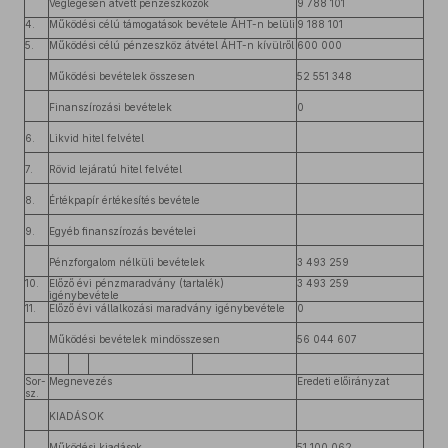
Véglegesen átvett pénzeszközök
9 788 101
4.
Működési célú támogatások bevétele ÁHT-n belüli
9 188 101
5.
Működési célú pénzeszköz átvétel ÁHT-n kívülről
600 000
Működési bevételek összesen
52 551 348
Finanszírozási bevételek
0
6.
Likvid hitel felvétel
7.
Rövid lejáratú hitel felvétel
8.
Értékpapír értékesítés bevétele
9.
Egyéb finanszírozás bevételei
Pénzforgalom nélküli bevételek
3 493 259
10.
Előző évi pénzmaradvány (tartalék)
3 493 259
igénybevétele
11.
Előző évi vállalkozási maradvány igénybevétele
0
Működési bevételek mindösszesen
56 044 607
Sor-
Megnevezés
Eredeti előirányzat
sz.
KIADÁSOK
Működési kiadások
51 100 062