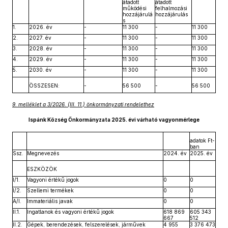
átadott
átadott
működési
felhalmozási
hozzájárulá
hozzájárulás
s
1.
2026. év
-
11 300
-
11 300
2.
2027. év
-
11 300
-
11 300
3.
2028. év
-
11 300
-
11 300
4.
2029. év
-
11 300
-
11 300
5.
2030. év
-
11 300
-
11 300
ÖSSZESEN:
-
56 500
-
56 500
9. melléklet a 3/2026. (III. 11.) önkormányzati rendelethez
Ispánk Község Önkormányzata 2025. évi várható vagyonmérlege
adatok Ft-
ban
Ssz.
Megnevezés
2024. év
2025. év
ESZKÖZÖK
I/1.
Vagyoni értékű jogok
0
0
I/2.
Szellemi termékek
0
0
A/I.
Immateriális javak
0
0
II.1.
Ingatlanok és vagyoni értékű jogok
618 869
605 343
667
512
II.2.
Gépek, berendezések, felszerelések, járművek
4 955
3 376 473