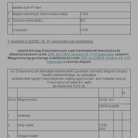
adatok ezer Ft-ban
1.
Magánszemélyek kommunális adója
1 014
2.
Szociális étkeztetés
551
Összesen
1 565
7. melléklet a 3/2026. (III. 11.) önkormányzati rendelethez
Ispánk Község Önkormányzata saját bevételeinek kimutatása Az
államháztartásról szóló
2011. évi CXCV. törvény 29. § (3) bekezdés
, valamint
Magyarország gazdasági stabilitásáról szóló
2011. évi CXCIV. törvény 45. § (1)
bekezdés
a.) pontja alapján
Az Önkormányzat adósságot keletkeztető ügyletből származó tárgyévi összes
fizetési kötelezettsége, az adósságot
keletkeztető ügylet futamidejének végéig egyik évben sem haladja meg az
Önkormányzat adott évi saját
bevételeinek 50%-át.
Ft
Sorsz.
Megnevezés
2026. évi
előirányzatok
1.
Illetékek
-
2.
Helyi adók
5 535
000
3.
Gépjárműadó
-