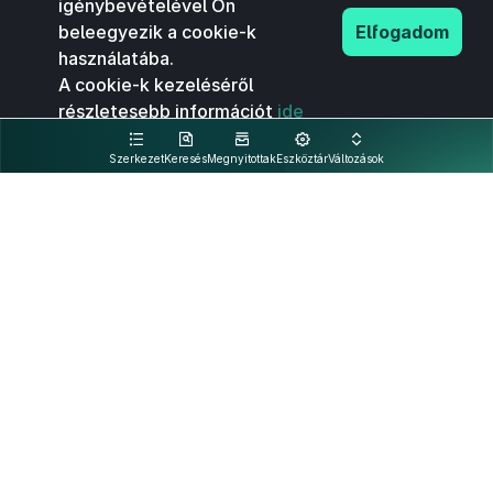
igénybevételével Ön
beleegyezik a cookie-k
Elfogadom
használatába.
A cookie-k kezeléséről
részletesebb információt
ide
kattintva olvashat.
Szerkezet
Keresés
Megnyitottak
Eszköztár
Változások
Kapcsolat