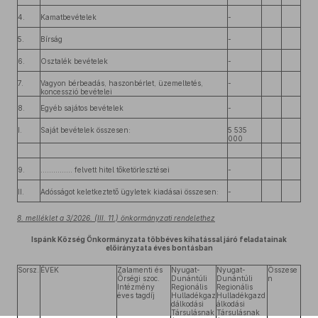
4.
Kamatbevételek
-
5.
Bírság
-
6.
Osztalék bevételek
-
7.
Vagyon bérbeadás, haszonbérlet, üzemeltetés,
-
koncesszió bevételei
8.
Egyéb sajátos bevételek
-
I.
Saját bevételek összesen:
5 535
000
9.
…………... felvett hitel tőketörlesztései
-
II.
Adósságot keletkeztető ügyletek kiadásai összesen:
-
8. melléklet a 3/2026. (III. 11.) önkormányzati rendelethez
Ispánk Község Önkormányzata többéves kihatással járó feladatainak
előirányzata éves bontásban
Sorsz.
ÉVEK
Zalamenti és
Nyugat-
Nyugat-
Összese
Őrségi szoc.
Dunántúli
Dunántúli
n
Intézmény
Regionális
Regionális
éves tagdíj
Hulladékgaz
Hulladékgazd
dálkodási
álkodási
Társulásnak
Társulásnak