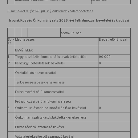
3. melléklet a 3/2026. (III. 11.) önkormányzati rendelethez
Ispánk Község Önkormányzata 2026. évi felhalmozási bevételei és kiadásai
adatok Ft-ban
Sor-
Megnevezés
Eredeti előirányzat
sz.
BEVÉTELEK
1.
Tárgyi eszközök, immateriális javak értékesítés
90 000
2.
Pénzügyi befektetések bevételei
0
Osztalék-és hozambevétel
Tartós részesedések értékesítése
Felhalmozási célú kamatbevétel
Felhalmozási célú árfolyamnyereség
3.
Önkorm. sajátos felhalmozási és tőke bevételei
0
Önkormányzati lakások,lakótelkek értékesítése
Privatizációból származó bevétel
Vállalatértékesítésből származó bevétel