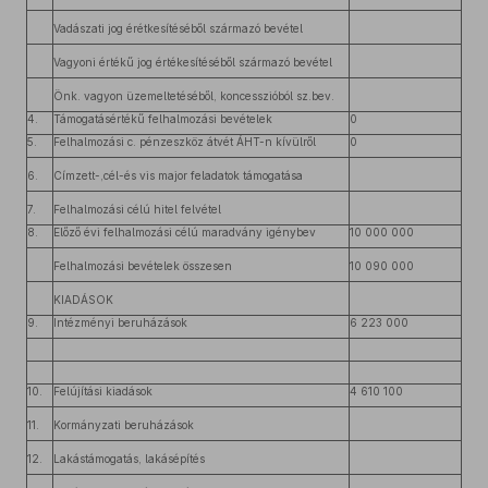
Vadászati jog érétkesítéséből származó bevétel
Vagyoni értékű jog értékesítéséből származó bevétel
Önk. vagyon üzemeltetéséből, koncesszióból sz.bev.
4.
Támogatásértékű felhalmozási bevételek
0
5.
Felhalmozási c. pénzeszköz átvét ÁHT-n kívülről
0
6.
Címzett-,cél-és vis major feladatok támogatása
7.
Felhalmozási célú hitel felvétel
8.
Előző évi felhalmozási célú maradvány igénybev
10 000 000
Felhalmozási bevételek összesen
10 090 000
KIADÁSOK
9.
Intézményi beruházások
6 223 000
10.
Felújítási kiadások
4 610 100
11.
Kormányzati beruházások
12.
Lakástámogatás, lakásépítés