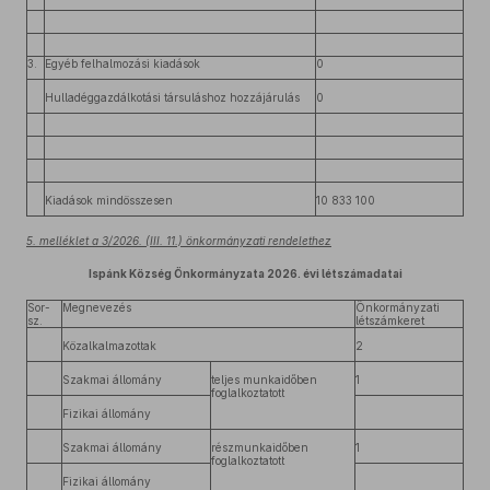
3.
Egyéb felhalmozási kiadások
0
Hulladéggazdálkotási társuláshoz hozzájárulás
0
Kiadások mindösszesen
10 833 100
5. melléklet a 3/2026. (III. 11.) önkormányzati rendelethez
Ispánk Község Önkormányzata 2026. évi létszámadatai
Sor-
Megnevezés
Önkormányzati
sz.
létszámkeret
Közalkalmazottak
2
Szakmai állomány
teljes munkaidőben
1
foglalkoztatott
Fizikai állomány
Szakmai állomány
részmunkaidőben
1
foglalkoztatott
Fizikai állomány