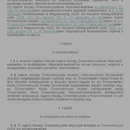
felhasználásának takarékos és hatékony biztosítása, figyelembe véve a
gazdasági realitás, stabilitás és fenntarthatóság elvét.
[2]
Ispánk Község Önkormányzatának Képviselő-testülete
az Alaptörvény 32.
cikk (2) bekezdés
ében meghatározott eredeti jogalkotói hatáskörében, a
4. § (5)
bekezdés
vonatkozásában a Magyarország 2026. évi központi költségvetéséről
szóló
2025. évi XC. törvény 78. § (3) bekezdés b) pont
jában kapott
felhatalmazás alapján,
az Alaptörvény 32. cikk (1) bekezdés f) pont
jában, a
4. §
(5) bekezdés
vonatkozásában
az Alaptörvény 32. cikk (1) bekezdés a) pont
jában,
valamint a Magyarország 2026. évi központi költségvetéséről szóló
2025. évi
LXIX. törvény 63. § (4) bekezdés
ében meghatározott feladatkörében eljárva a
következőket rendeli el:
I. Fejezet
A rendelet hatálya
1. §
A rendelet hatálya kiterjed Ispánk Község Önkormányzatának Képviselő-
testületére (a továbbiakban: Képviselő-testület) és annak szerveire, valamint a
támogatásban részesített szervekre, szervezetekre.
2. §
Ispánk Község Önkormányzata nevelési intézményének fenntartását
társulási megállapodás alapján valósítja meg. Az Őriszentpéteri Katica Óvoda és
Mini Bölcsőde költségvetését a társulási tanács fogadja el. Az Őriszentpéteri
Közös Önkormányzati Hivatal fenntartását megállapodás alapján valósítja meg,
az Őriszentpéteri Közös Önkormányzati Hivatal költségvetését pedig
Őriszentpéter Város Önkormányzata Képviselő-testületének költségvetési
rendelete tartalmazza. Ispánk Község Önkormányzata a finanszírozások rá jutó
részét támogatás értékű működési kiadásként állapítja meg.
II. Fejezet
A költségvetés bevételei és kiadásai
3. §
(1)
Ispánk Község Önkormányzata Képviselő-testülete az Önkormányzat
2026. évi költségvetésének