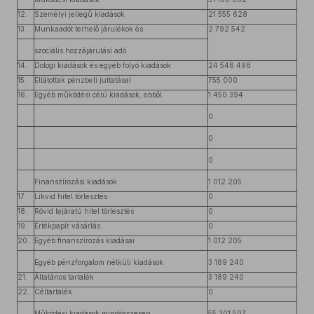
12.
Személyi jellegű kiadások
21 555 628
13.
Munkaadót terhelő járulékok és
2 792 542
szociális hozzájárulási adó
14.
Dologi kiadások és egyéb folyó kiadások
24 546 498
15.
Ellátottak pénzbeli juttatásai
755 000
16.
Egyéb működési célú kiadások, ebből
1 450 394
0
0
0
Finanszírozási kiadások
1 012 205
17.
Likvid hitel törlesztés
0
18.
Rövid lejáratú hitel törlesztés
0
19.
Értékpapír vásárlás
0
20.
Egyéb finanszírozás kiadásai
1 012 205
Egyéb pénzforgalom nélküli kiadások
3 189 240
21.
Általános tartalék
3 189 240
22.
Céltartalék
0
Működési kiadások mindösszesen
55 301 507