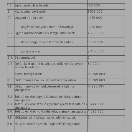
1.6
Egyéb működési bevétel
100 000
2.
Közhatalmi bevételek
5 535 000
2.1.
Vagyoni típusú adók
1 255 000
Magánszemélyek kommunális adója
1 255 000
2.2.
Egyéb áruhasználati és szolgáltatási adók
4 200 000
Idegenforgalmi adó tartózkodás után
1 800 000
Iparűzési adó
2 400 000
2.3.
Gépjárműadók
0
2.4.
Egyéb közhatalmi bevételek, pótlékok és egyéb
80 000
sajátos bevételek
Kapott támogatások
30 769 003
3.
Önkormányzatok költségvetési támogatása
30 769 003
3.1.
Önkormányzatok működésének általános
17 228 534
támogatása
3.2.
Települési önk.egyes köznevelési feladatainak
támogatása
3.3.
Települési önk.szoc. és gyermekjóléti feladatainak
9 444 169
támogatása
3.4.
Települési önk.kulturális feladatainak támogatása
4 096 300
3.5.
Működési célú központosított előirányzatok
0
3.6.
Helyi önkormányzatok kiegészítő támogatásai
0