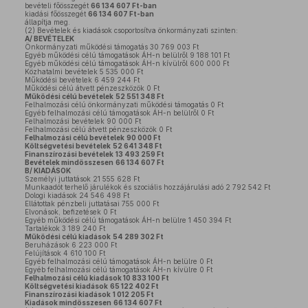
bevételi főösszegét
66 134 607 Ft-ban
kiadási főösszegét
66 134 607 Ft-ban
állapítja meg.
(2)
Bevételek és kiadások csoportosítva önkormányzati szinten:
A/ BEVÉTELEK
Önkormányzati működési támogatás 30 769 003 Ft
Egyéb működési célú támogatások ÁH-n belülről 9 188 101 Ft
Egyéb működési célú támogatások ÁH-n kívülről 600 000 Ft
Közhatalmi bevételek 5 535 000 Ft
Működési bevételek 6 459 244 Ft
Működési célú átvett pénzeszközök 0 Ft
Működési célú bevételek
52 551 348 Ft
Felhalmozási célú önkormányzati működési támogatás 0 Ft
Egyéb felhalmozási célú támogatások ÁH-n belülről 0 Ft
Felhalmozási bevételek 90 000 Ft
Felhalmozási célú átvett pénzeszközök 0 Ft
Felhalmozási célú bevételek
90 000 Ft
Költségvetési bevételek
52 641 348 Ft
Finanszírozási bevételek
13 493 259 Ft
Bevételek mindösszesen
66 134 607 Ft
B/ KIADÁSOK
Személyi juttatások 21 555 628 Ft
Munkaadót terhelő járulékok és szociális hozzájárulási adó 2 792 542 Ft
Dologi kiadások 24 546 498 Ft
Ellátottak pénzbeli juttatásai 755 000 Ft
Elvonások, befizetések 0 Ft
Egyéb működési célú támogatások ÁH-n belülre 1 450 394 Ft
Tartalékok 3 189 240 Ft
Működési célú kiadások
54 289 302 Ft
Beruházások 6 223 000 Ft
Felújítások 4 610 100 Ft
Egyéb felhalmozási célú támogatások ÁH-n belülre 0 Ft
Egyéb felhalmozási célú támogatások ÁH-n kívülre 0 Ft
Felhalmozási célú kiadások 10 833 100 Ft
Költségvetési kiadások
65 122 402 Ft
Finanszírozási kiadások
1 012 205 Ft
Kiadások mindösszesen
66 134 607 Ft