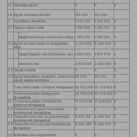
1.5.
Kamatbevételek
0
0
0
1.6
Egyéb működési bevétel
100 000
100 000
2.
Közhatalmi bevételek
5 535 000
5 535 000
0
2.1.
Vagyoni típusú adók
1 255 000
1 255 000
0
Magánszemélyek kommunális adója
1 255 000
1 255 000
0
2.2
Egyéb áruhasználati és szolgáltatási
4 200 000
4 200 000
0
.
adók
Idegenforgalmi adó tartózkodás után
1 800 000
1 800 000
0
Iparűzési adó
2 400 000
2 400 000
0
2.3.
Gépjárműadók
0
0
0
2.4
Egyéb közhatalmi bevételek, pótlékok és
80 000
80 000
0
.
egyéb sajátos bevételek
Önkormányzatok működési támogatásai
30 769 003
30 769 003
0
3.
Önkormányzatok költségvetési
30 769 003
30 769 003
0
támogatása
3.1.
Önkormányzatok működésének
17 228 534
17 228 534
0
általános támogatása
3.2.
Települési önk.egyes köznevelési
0
0
0
feladatainak támogatása
3.3.
Települési önk.szoc. és gyermekjóléti
9 444 169
9 444 169
0
feladatainak támogatása
3.4.
Települési önk.kulturális feladatainak
4 096 300
4 096 300
0
támogatása
3.5.
Működési célú központosított
0
0