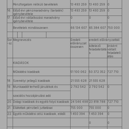
Pénzforgalom nélküli bevételek
13 493 259
13 493 259
0
16.
Előző évi pénzmaradvány (tartalék)
13 493 259
13 493 259
0
igénybevétele
17.
Előző évi vállalkozási maradvány
0
0
0
igénybevétele
Bevételek mindösszesen
66 134 607
65 384 607
750 000
Sor
Megnevezés
Eredeti
eredeti előirányzatból
-sz.
előirányzat
kötelező
önként
összesen
feladatellátá
vállalt
s
feladatell
átás
KIADÁSOK
Működési kiadások
51 100 062
50 372 352
727 710
18.
Személyi jellegű kiadások
21 555 628
21 555 628
19.
Munkaadót terhelő járulékok és
2 792 542
2 792 542
0
szociális hozzájárulási adó
20.
Dologi kiadások és egyéb folyó kiadások
24 546 498
23 818 788
727 710
21.
Ellátottak pénzbeli juttatásai
755 000
755 000
0
22.
Egyéb működési célú kiadások, ebből
1 450 394
1 450 394
0
0
0