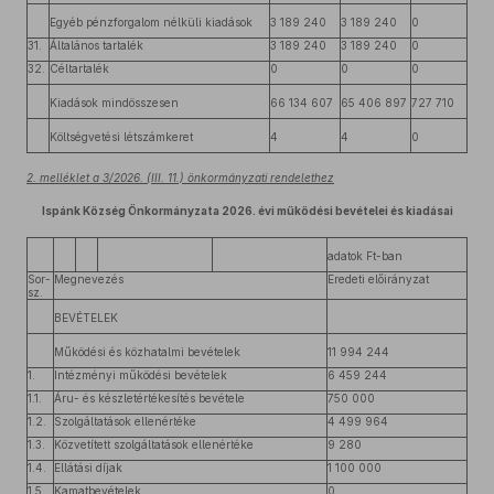
Egyéb pénzforgalom nélküli kiadások
3 189 240
3 189 240
0
31.
Általános tartalék
3 189 240
3 189 240
0
32.
Céltartalék
0
0
0
Kiadások mindösszesen
66 134 607
65 406 897
727 710
Költségvetési létszámkeret
4
4
0
2. melléklet a 3/2026. (III. 11.) önkormányzati rendelethez
Ispánk Község Önkormányzata 2026. évi működési bevételei és kiadásai
adatok Ft-ban
Sor-
Megnevezés
Eredeti előirányzat
sz.
BEVÉTELEK
Működési és közhatalmi bevételek
11 994 244
1.
Intézményi működési bevételek
6 459 244
1.1.
Áru- és készletértékesítés bevétele
750 000
1.2.
Szolgáltatások ellenértéke
4 499 964
1.3.
Közvetített szolgáltatások ellenértéke
9 280
1.4.
Ellátási díjak
1 100 000
1.5.
Kamatbevételek
0