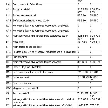
690
II.4.
Beruházások, felújítások
0
0
A/II.
Tárgyi eszközök
623 825
608 719
357
985
III.1.
Tartós részesedések
55 580
55 580
A/III.
Befektetett pénzügyi eszközök
55 580
55 580
IV/1.
Koncesszióba, vagyonkezelésbe adott eszközök
0
0
A/IV.
Koncesszióba, vagyonkezelésbe adott eszközök
0
0
A)
Nemzeti vagyonba tartozó befektetett eszközök
623 880
608 775
937
565
B/I.
Készletek
361 630
429 874
II/1
Nem tartós részesedések
0
0
II/2.
Forgatási célú hitelviszonyt megtestesítő értékpapírok
0
0
B/II.
Értékpapírok
0
0
B)
Nemzeti vagyonba tartozó forgóeszközök
361 630
429 874
C/I.
Hosszú lejáratú betétek
0
0
C/II.
Pénztárak, csekkek, betétkönyvek
225 580
211 610
C/III.
Forintszámlák
6 898 231
14 099
311
C/IV.
Devizaszámlák
0
0
C/V.
Idegen pénzeszközök
0
0
C)
Pénzeszközök
7 123 811
14 310
921
I/3.
Költségvetési évben esedékes követelés közhatalmi
626 823
480 631
bevételre
I/4.
Költségvetési évben esedékes követelés működési
1 071 975
573 273