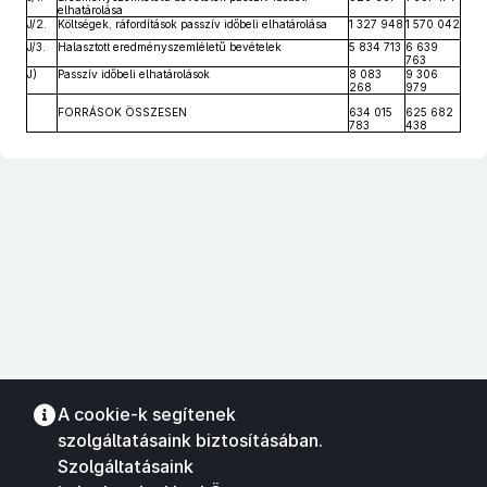
elhatárolása
J/2.
Költségek, ráfordítások passzív időbeli elhatárolása
1 327 948
1 570 042
J/3.
Halasztott eredményszemléletű bevételek
5 834 713
6 639
763
J)
Passzív időbeli elhatárolások
8 083
9 306
268
979
FORRÁSOK ÖSSZESEN
634 015
625 682
783
438
A cookie-k segítenek
szolgáltatásaink biztosításában.
Szolgáltatásaink