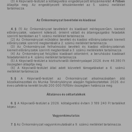
(3)
A Képviselő-testület a költségvetési engedélyezett létszámkeretet
4 főben
állapítja meg. Az engedélyezett létszámkeretet az 5. számú melléklet
tartalmazza.
Az Önkormányzat bevételei és kiadásai
4. §
(1)
Az Önkormányzat bevételeit és kiadásait mérlegszerűen, kiemelt
előirányzatok, valamint kötelező, önként vállalt és államigazgatási feladatok
szerinti bontásban az 1. számú melléklet tartalmazza.
(2)
Az Önkormányzat működési bevételi és kiadási előirányzatainak kiemelt
előirányzatok szerinti megbontását a 2. számú melléklet tartalmazza.
(3)
Az Önkormányzat felhalmozási bevételi és kiadási előirányzatainak
kiemelt előirányzatok szerinti megbontását a 3. számú mellékletek tartalmazza.
(4)
Az Önkormányzat felújítási kiadásait célonként, a beruházási kiadásait
feladatonként a 4. számú melléklet tartalmazza.
(5)
A Képviselő-testület a köztisztviselői illetményalapot 2026. évre 46.380 Ft
összegben állapítja meg.
(6)
A Képviselő-testület által adott közvetett támogatásokat a 6. számú
melléklet tartalmazza.
5. §
A Képviselő-testület az Önkormányzat alkalmazásában álló
közalkalmazottak és Munka Törvénykönyve alapján foglalkoztatottak 2026. évi
éves cafetéria keretét bruttó 200 000 Ft/fő/év összegben határozza meg.
Általános és céltartalékok
6. §
A Képviselő-testület a 2026. költségvetési évben 3 189 240 Ft tartalékot
képez.
Vagyonkimutatás
7. §
Az Önkormányzat vagyonkimutatását a 9. számú melléklet tartalmazza.