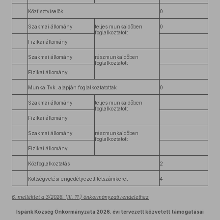
Köztisztviselők
0
Szakmai állomány
teljes munkaidőben
0
foglalkoztatott
Fizikai állomány
Szakmai állomány
részmunkaidőben
foglalkoztatott
Fizikai állomány
Munka Tvk. alapján foglalkoztatottak
0
Szakmai állomány
teljes munkaidőben
foglalkoztatott
Fizikai állomány
Szakmai állomány
részmunkaidőben
foglalkoztatott
Fizikai állomány
Közfoglalkoztatás
2
Költségvetési engedélyezett létszámkeret
4
6. melléklet a 3/2026. (III. 11.) önkormányzati rendelethez
Ispánk Község Önkormányzata 2026. évi tervezett közvetett támogatásai