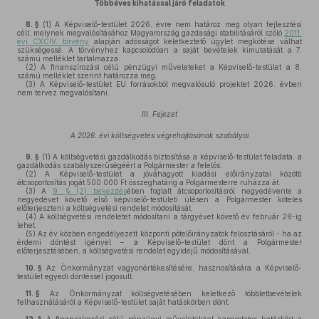
Többéves kihatással járó feladatok
8. §
(1)
A Képviselő-testület 2026. évre nem határoz meg olyan fejlesztési
célt, melynek megvalósításához Magyarország gazdasági stabilitásáról szóló
2011.
évi CXCIV. törvény
alapján adósságot keletkeztető ügylet megkötése válhat
szükségessé. A törvényhez kapcsolódóan a saját bevételek kimutatását a 7.
számú melléklet tartalmazza.
(2)
A finanszírozási célú pénzügyi műveleteket a Képviselő-testület a 8.
számú melléklet szerint határozza meg.
(3)
A Képviselő-testület EU forrásokból megvalósuló projektet 2026. évben
nem tervez megvalósítani.
III. Fejezet
A 2026. évi költségvetés végrehajtásának szabályai
9. §
(1)
A költségvetési gazdálkodás biztosítása a képviselő-testület feladata, a
gazdálkodás szabályszerűségéért a Polgármester a felelős.
(2)
A Képviselő-testület a jóváhagyott kiadási előirányzatai közötti
átcsoportosítás jogát 500.000 Ft összeghatárig a Polgármesterre ruházza át.
(3)
A
9. § (2) bekezdés
ében foglalt átcsoportosításról negyedévente a
negyedévet követő első képviselő-testületi ülésen a Polgármester köteles
előterjeszteni a költségvetési rendelet módosítását.
(4)
A költségvetési rendeletet módosítani a tárgyévet követő év február 28-ig
lehet.
(5)
Az év közben engedélyezett központi pótelőirányzatok felosztásáról - ha az
érdemi döntést igényel – a Képviselő-testület dönt a Polgármester
előterjesztésében, a költségvetési rendelet egyidejű módosításával.
10. §
Az Önkormányzat vagyonértékesítésére, hasznosítására a Képviselő-
testület egyedi döntéssel jogosult.
11. §
Az Önkormányzat költségvetésében keletkező többletbevételek
felhasználásáról a Képviselő-testület saját hatáskörben dönt.