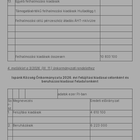
13.
Egyéb felhalmozási kiadások
Támogatásértékű felhalmozási kiadások Hulladégg.t.
Felhalmozási célú pénzeszköz átadás ÁHT-nkívülre
Felhalmozási kiadások összesen
10 833 100
4. melléklet a 3/2026. (III. 11.) önkormányzati rendelethez
Ispánk Község Önkormányzata 2026. évi felújítási kiadásai célonként és
beruházási kiadásai feladatonként
adatok ezer Ft-ban
So
Megnevezés
Eredeti előirányzat
r-
sz.
1.
Felújítási kiadások
4 610 100
2.
Beruházások
6 223 000