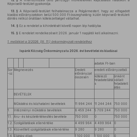
12. §
A finanszírozási célú pénzügyi műveletekkel kapcsolatos hatáskört a
Képviselő-testület gyakorolja.
13. §
A Képviselő-testület felhatalmazza a Polgármestert, hogy az elfogadott
kiadási előirányzatokon belül 500.000 Ft összeghatárig külön képviselő-testületi
döntés nélkül önállóan kötelezettséget vállalhat.
14. §
Ez a rendelet a kihirdetését követő napon lép hatályba.
15. §
E rendelet rendelkezéseit 2026. január 1 napjától kell alkalmazni.
1. melléklet a 3/2026. (III. 11.) önkormányzati rendelethez
Ispánk Község Önkormányzata 2026. évi bevételei és kiadásai
adatok Ft-ban
Sor
Megnevezés
Eredeti
eredeti előirányzatból
-sz.
előirányzat
kötelező
önként
összesen
feladatellátá
vállalt
s
feladatell
átás
BEVÉTELEK
Működési és közhatalmi bevételek
11 994 244
11 244 244
750 000
1.
Intézményi működési bevételek
6 459 244
5 709 244
750 000
1.1.
Áru- és készletértékesítés bevétele
750 000
0
750 000
1.2.
Szolgáltatások ellenértéke
4 499 964
4 499 964
0
1.3.
Közvetített szolgáltatások ellenértéke
9 280
9 280
0
1.4.
Ellátási díjak
1 100 000
1 100 000
0