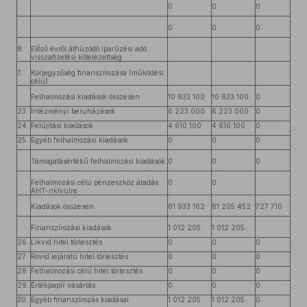
0
0
0
0
0
0
8.
Előző évről áthúzódó iparűzési adó
visszafizetési kötelezettség
7.
Körjegyzőség finanszírozása (működési
célú)
Felhalmozási kiadások összesen
10 833 100
10 833 100
0
23.
Intézményi beruházások
6 223 000
6 223 000
0
24.
Felújítási kiadások
4 610 100
4 610 100
0
25.
Egyéb felhalmozási kiadások
0
0
0
Támogatásértékű felhalmozási kiadások
0
0
0
Felhalmozási célú pénzeszköz átadás
0
0
ÁHT-nkívülre
Kiadások összesen
61 933 162
61 205 452
727 710
Finanszírozási kiadások
1 012 205
1 012 205
26.
Likvid hitel törlesztés
0
0
0
27.
Rövid lejáratú hitel törlesztés
0
0
0
28.
Felhalmozási célú hitel törlesztés
0
0
0
29.
Értékpapír vásárlás
0
0
0
30.
Egyéb finanszírozás kiadásai
1 012 205
1 012 205
0