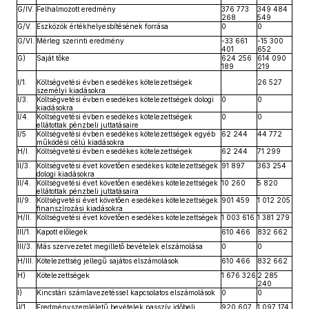
G/IV.
Felhalmozott eredmény
376 773
349 484
268
549
G/V.
Eszközök értékhelyesbítésének forrása
0
0
G/VI.
Mérleg szerinti eredmény
-33 661
-15 300
401
652
G)
Saját tőke
624 256
614 090
189
219
I/1.
Költségvetési évben esedékes kötelezettségek
26 527
személyi kiadásokra
I/3.
Költségvetési évben esedékes kötelezettségek dologi
0
0
kiadásokra
I/4.
Költségvetési évben esedékes kötelezettségek
0
0
ellátottak pénzbeli juttatásaire
I/5
Költségvetési évben esedékes kötelezettségek egyéb
62 244
44 772
működési célú kiadásokra
H/I.
Költségvetési évben esedékes kötelezettségek
62 244
71 299
II/3.
Költségvetési évet követően esedékes kötelezettségek
91 897
363 254
dologi kiadásokra
II/4.
Költségvetési évet követően esedékes kötelezettségek
10 260
5 820
ellátottak pénzbeli juttatásaira
II/9.
Költségvetési évet követően esedékes kötelezettségek
901 459
1 012 205
finanszírozási kiadásokra
H/II.
Költségvetési évet követően esedékes kötelezettségek
1 003 616
1 381 279
III/1.
Kapott előlegek
610 466
832 662
III/3.
Más szervezetet megillető bevételek elszámolása
0
0
H/III.
Kötelezettség jellegű sajátos elszámolások
610 466
832 662
H)
Kötelezettségek
1 676 326
2 285
240
I)
Kincstári számlavezetéssel kapcsolatos elszámolások
0
0
J/1.
Eredményszemléletű bevételek passzív időbeli
920 607
1 097 174