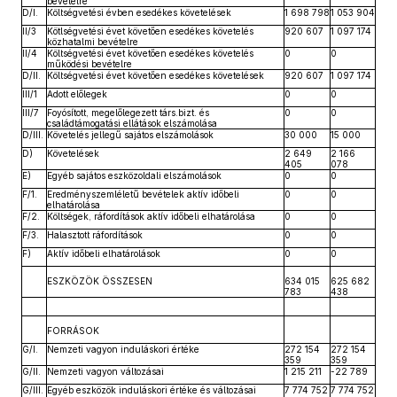
bevételre
D/I.
Költségvetési évben esedékes követelések
1 698 798
1 053 904
II/3
Kötlségvetési évet követően esedékes követelés
920 607
1 097 174
közhatalmi bevételre
II/4
Költségvetési évet követően esedékes követelés
0
0
működési bevételre
D/II.
Költségvetési évet követően esedékes követelések
920 607
1 097 174
III/1
Adott előlegek
0
0
III/7
Foyósított, megelőlegezett társ.bizt. és
0
0
családtámogatási ellátások elszámolása
D/III.
Követelés jellegű sajátos elszámolások
30 000
15 000
D)
Követelések
2 649
2 166
405
078
E)
Egyéb sajátos eszközoldali elszámolások
0
0
F/1.
Eredményszemléletű bevételek aktív időbeli
0
0
elhatárolása
F/2.
Költségek, ráfordítások aktív időbeli elhatárolása
0
0
F/3.
Halasztott ráfordítások
0
0
F)
Aktív időbeli elhatárolások
0
0
ESZKÖZÖK ÖSSZESEN
634 015
625 682
783
438
FORRÁSOK
G/I.
Nemzeti vagyon induláskori értéke
272 154
272 154
359
359
G/II.
Nemzeti vagyon változásai
1 215 211
-22 789
G/III.
Egyéb eszközök induláskori értéke és változásai
7 774 752
7 774 752