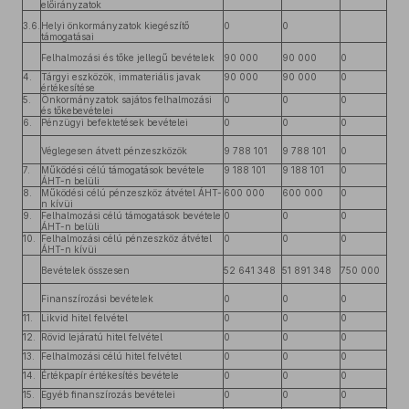
előirányzatok
3.6.
Helyi önkormányzatok kiegészítő
0
0
támogatásai
Felhalmozási és tőke jellegű bevételek
90 000
90 000
0
4.
Tárgyi eszközök, immateriális javak
90 000
90 000
0
értékesítése
5.
Önkormányzatok sajátos felhalmozási
0
0
0
és tőkebevételei
6.
Pénzügyi befektetések bevételei
0
0
0
Véglegesen átvett pénzeszközök
9 788 101
9 788 101
0
7.
Működési célú támogatások bevétele
9 188 101
9 188 101
0
ÁHT-n belüli
8.
Működési célú pénzeszköz átvétel ÁHT-
600 000
600 000
0
n kívüi
9.
Felhalmozási célú támogatások bevétele
0
0
0
ÁHT-n belüli
10.
Felhalmozási célú pénzeszköz átvétel
0
0
0
ÁHT-n kívüi
Bevételek összesen
52 641 348
51 891 348
750 000
Finanszírozási bevételek
0
0
0
11.
Likvid hitel felvétel
0
0
0
12.
Rövid lejáratú hitel felvétel
0
0
0
13.
Felhalmozási célú hitel felvétel
0
0
0
14.
Értékpapír értékesítés bevétele
0
0
0
15.
Egyéb finanszírozás bevételei
0
0
0