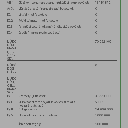
VIII.1.
Előző évi pénzmaradvány működési igénybevétele
16 145 872
A/IX.
Működési célú finanszírozási bevételek
0
IX.1.
Likvid hitel felvétele
0
IX.2.
Rövid lejáratú hitel felvétele
0
IX.3.
Forgatási célú értékpapír értékesítés bevétele
0
IX.4.
Egyéb finanszírozás bevételei
0
MŰKÖ
70 332 987
DÉSI
BEVÉT
ELEK
ÖSSZE
SEN
MŰKÖ
0
DÉSI
HIÁNY
MŰKÖ
DÉSI
CÉLÚ
KIADÁ
SOK
B/I.
Személyi juttatások
35 379 000
B/II.
Munkaadót terhelő járulékok és szociális
5 008 000
hozzájárulási adó
B/III.
Dologi kiadások
24 096 000
B/IV.
Ellátottak pénzbeli juttatásai
1 000 000
Átmeneti segély
200 000