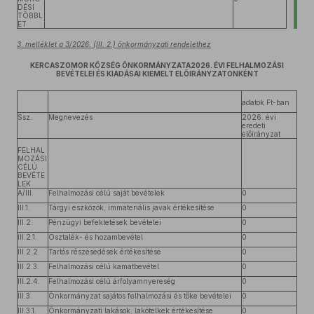
DÉSI
TÖBBL
ET
3. melléklet a 3/2026. (III. 2.) önkormányzati rendelethez
KERCASZOMOR KÖZSÉG ÖNKORMÁNYZATA2026. ÉVI FELHALMOZÁSI
BEVÉTELEI ÉS KIADÁSAI KIEMELT ELŐIRÁNYZATONKÉNT
adatok Ft-ban
Ssz.
Megnevezés
2026. évi
eredeti
előirányzat
FELHAL
MOZÁSI
CÉLÚ
BEVÉTE
LEK
A/III.
Felhalmozási célú saját bevételek
0
III.1.
Tárgyi eszközök, immateriális javak értékesítése
0
III.2.
Pénzügyi befektetések bevételei
0
III.2.1.
Osztalék- és hozambevétel
0
III.2.2.
Tartós részesedések értékesítése
0
III.2.3.
Felhalmozási célú kamatbevétel
0
III.2.4.
Felhalmozási célú árfolyamnyereség
0
III.3.
Önkormányzat sajátos felhalmozási és tőke bevételei
0
III.3.1.
Önkormányzati lakások, lakótelkek értékesítése
0