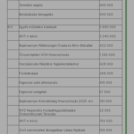
Temetési segély
400 000
Beiskolázási támogatás
400 000
B/V.
Egyéb működési kiadások
3 990 000
ÁHT-n belül
3 240 000
Bajánsenyei Pöttömsziget Óvoda és Mini-Bölcsőde
422 000
Őriszentpéteri KÖH finanszírozás
1 293 000
Hozzájárulás főépítész foglalkoztatáshoz
428 000
Fizikoterápia
246 000
Fogorvosi szék áthelyezés
410 000
Fogorvosi szolgálat
57 000
Bajánsenyei Kirendeltség finanszírozás 2025. évi
361 000
NYD Regionális Hulladékgazdálkodási
23 000
Önkormányzati Társulás
ÁHT-n kívül
750 000
Civil szervezetek támogatása-Lábas Pajtások
100 000