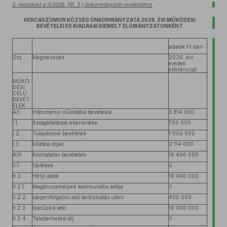
2. melléklet a 3/2026. (III. 2.) önkormányzati rendelethez
KERCASZOMOR KÖZSÉG ÖNKORMÁNYZATA 2026. ÉVI MŰKÖDÉSI
BEVÉTELEI ÉS KIADÁSAI KIEMELT ELŐIRÁNYZATONKÉNT
adatok Ft-ban
Ssz.
Megnevezés
2026. évi
eredeti
előirányzat
MŰKÖ
DÉSI
CÉLÚ
BEVÉT
ELEK
A/I.
Intézményi működési bevételek
3 814 000
I.1.
Szolgáltatások ellenértéke
700 000
I.2.
Tulajdonosi bevételek
1 000 000
I.3.
Ellátási díjak
2 114 000
A/II.
Közhatalmi bevételek
16 400 000
II.1.
Illetékek
0
II.2.
Helyi adók
16 400 000
II.2.1.
Magánszemélyek kommunális adója
0
II.2.2.
Idegenforgalmi adó tartózkodás utáni
400 000
II.2.3.
Iparűzési adó
16 000 000
II.2.4.
Talajterhelési díj
0