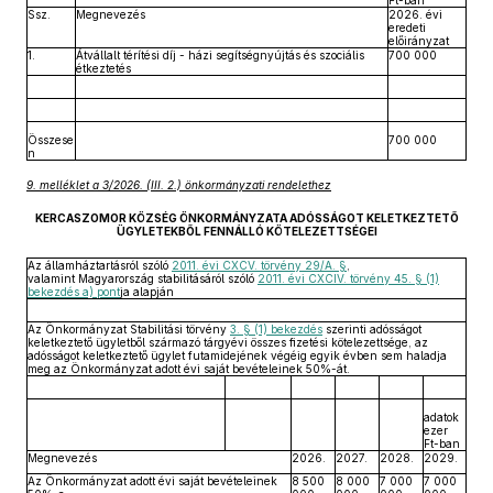
Ft-ban
Ssz.
Megnevezés
2026. évi
eredeti
előirányzat
1.
Átvállalt térítési díj - házi segítségnyújtás és szociális
700 000
étkeztetés
Összese
700 000
n
9. melléklet a 3/2026. (III. 2.) önkormányzati rendelethez
KERCASZOMOR KÖZSÉG ÖNKORMÁNYZATA ADÓSSÁGOT KELETKEZTETŐ
ÜGYLETEKBŐL FENNÁLLÓ KÖTELEZETTSÉGEI
Az államháztartásról szóló
2011. évi CXCV. törvény 29/A. §
,
valamint Magyarország stabilitásáról szóló
2011. évi CXCIV. törvény 45. § (1)
bekezdés a) pont
ja alapján
Az Önkormányzat Stabilitási törvény
3. § (1) bekezdés
szerinti adósságot
keletkeztető ügyletből származó tárgyévi összes fizetési kötelezettsége, az
adósságot keletkeztető ügylet futamidejének végéig egyik évben sem haladja
meg az Önkormányzat adott évi saját bevételeinek 50%-át.
adatok
ezer
Ft-ban
Megnevezés
2026.
2027.
2028.
2029.
Az Önkormányzat adott évi saját bevételeinek
8 500
8 000
7 000
7 000