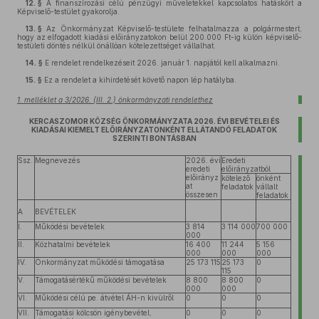
12. §
A finanszírozási célú pénzügyi műveletekkel kapcsolatos hatáskört a
Képviselő-testület gyakorolja.
13. §
Az Önkormányzat Képviselő-testülete felhatalmazza a polgármestert,
hogy az elfogadott kiadási előirányzatokon belül 200.000 Ft-ig külön képviselő-
testületi döntés nélkül önállóan kötelezettséget vállalhat.
14. §
E rendelet rendelkezéseit 2026. január 1. napjától kell alkalmazni.
15. §
Ez a rendelet a kihirdetését követő napon lép hatályba.
1. melléklet a 3/2026. (III. 2.) önkormányzati rendelethez
KERCASZOMOR KÖZSÉG ÖNKORMÁNYZATA 2026. ÉVI BEVÉTELEI ÉS
KIADÁSAI KIEMELT ELŐIRÁNYZATONKÉNT ELLÁTANDÓ FELADATOK
SZERINTI BONTÁSBAN
Ssz.
Megnevezés
2026. évi
Eredeti
eredeti
előirányzatból
előirányz
kötelező
önként
at
feladatok
vállalt
összesen
feladatok
A
BEVÉTELEK
I.
Működési bevételek
3 814
3 114 000
700 000
000
II.
Közhatalmi bevételek
16 400
11 244
5 156
000
000
000
IV.
Önkormányzat működési támogatása
25 173 115
25 173
0
115
V.
Támogatásértékű működési bevételek
8 800
8 800
0
000
000
VI.
Működési célú pe. átvétel ÁH-n kivülről
0
0
0
VII.
Támogatási kölcsön igénybevétel,
0
0
0