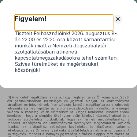
Nemzeti
Jogszabálytár
+
Figyelem!
Kercaszomor Község
Tisztelt Felhasználóink! 2026. augusztus 8-
án 22:00 és 22:30 óra között karbantartási
Önkormányzata Képviselő-
munkák miatt a Nemzeti Jogszabálytár
testületének 3/2026. (III. 2.)
szolgáltatásában átmeneti
önkormányzati rendelete
kapcsolatmegszakadásokra lehet számítani.
Szíves türelmüket és megértésüket
az Önkormányzat 2026. évi költségvetéséről
köszönjük!
Hatályos: 2026. 03. 03. – 2026. 05. 29.
[1]
A rendelet megalkotásának célja, hogy megteremtse az Önkormányzat 2026.
évi gazdálkodásának biztonságos és jogszerű alapjait, az önkormányzati
társulások és intézmények finanszírozási keretét, megállapítsa az alkalmazotti
létszámkeretet és kijelölje az erőforrás-gazdálkodásra biztosított lehetőséget,
továbbá a közösségi célok eléréséhez szükséges forrásokat. Mindezt annak
érdekében, hogy a település törvényben előírt kötelező közszolgáltatásai és a
működés alapfeltételei biztosítottak legyenek. Ennek megvalósításához a
rendelet szabályozza az Önkormányzat törvényben meghatározott kötelező
feladatainak ellátásához szükséges bevételeket és kiadásokat, valamint
lehetőséget ad az Önkormányzat önként vállat feladatainak finanszírozására. A
költségvetési rendelet a hatályos jogszabályi előírások alapján tartalmazza az