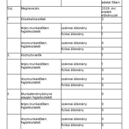
adatok főben
Ssz.
Megnevezés
2026. évi
eredeti
előirányzat
1.
Közalkalmazottak
2
teljes munkaidőben
szakmai állomány
1
foglalkoztatott
fizikai állomány
1
részmunkaidőben
szakmai állomány
0
foglalkoztatott
fizikai állomány
0
2.
Köztisztviselők
1
teljes munkaidőben
szakmai állomány
1
foglalkoztatott
fizikai állomány
0
részmunkaidőben
szakmai állomány
0
foglalkoztatott
fizikai állomány
0
3.
Munkatörvénykönyve
0
alapján foglalkoztatott
teljes munkaidőben
szakmai állomány
0
foglalkoztatott
fizikai állomány
0
részmunkaidőben
szakmai állomány
0
foglalkoztatott
fizikai állomány
0