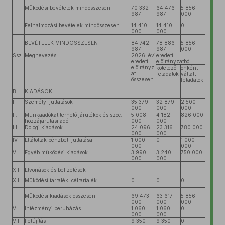
Működési bevételek mindösszesen
70 332
64 476
5 856
987
987
000
Felhalmozási bevételek mindösszesen
14 410
14 410
0
000
000
BEVÉTELEK MINDÖSSZESEN
84 742
78 886
5 856
987
987
000
Ssz.
Megnevezés
2026. évi
eredeti
eredeti
előirányzatból
előirányz
kötelező
önként
at
feladatok
vállalt
összesen
feladatok
B
KIADÁSOK
I.
Személyi juttatások
35 379
32 879
2 500
000
000
000
II.
Munkaadókat terhelő járulékok és szoc.
5 008
4 182
826 000
hozzájárulási adó
000
000
III.
Dologi kiadások
24 096
23 316
780 000
000
000
IV.
Ellátottak pénzbeli juttatásai
1 000
0
1 000
000
000
V.
Egyéb működési kiadások
3 990
3 240
750 000
000
000
XII.
Elvonások és befizetések
XIII.
Működési tartalék, céltartalék
0
0
0
Működési kiadások összesen
69 473
63 617
5 856
000
000
000
VI.
Intézményi beruházás
1 060
1 060
0
000
000
VII.
Felújítás
9 350
9 350
0