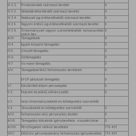
III.3.2.
Privatizációból származó bevétel
0
III.3.3.
Vállalatértékesítésből származó bevétel
0
III.3.4.
Vadászati jog értékesítéséből származó bevétel
0
III.3.5.
Vagyoni értékű jog értékesítéséből származó bevétel
0
III.3.6.
Önkormányzati vagyon üzemeltetéséből, koncesszióból
0
szárm.bev.
A/IV.
Támogatások
0
IV.4.
Egyéb központi támogatás
0
IV.5.
Címzett támogatás
0
IV.6.
Céltámogatás
0
IV.7.
Vis maior támogatás
0
A/V.
Támogatásértékű felhalmozási bevételek
0
EFOP pályázati támogatás
0
V.1.
Elkülönített állami pénzalapból
0
V.2.
Fejezeti kezelésű előirányzattól
0
V.3.
helyi önkormányzatoktól és költségvetési szerveiktől
V.4.
Társulásoktól és költségvetési szerveiktől
0
A/VI.
Felhalmozási célú pénzeszköz átvétel
0
A/VII.
Támogatási kölcsönök igénybevétele, visszatérülése
0
A/VIII.
Pénzforgalom nélküli bevételek
770 401
VIII.1.
Előző évi pénzmaradvány felhalmozási igénybevétele
770 401