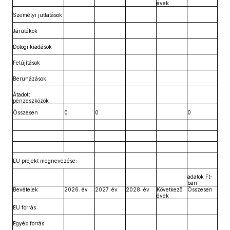
évek
Személyi juttatások
Járulékok
Dologi kiadások
Felújítások
Beruházások
Átadott
pénzeszközök
Összesen
0
0
0
EU projekt megnevezése:
adatok Ft-
ban
Bevételek
2026. év
2027. év
2028. év
Következő
Összesen
évek
EU forrás
Egyéb forrás