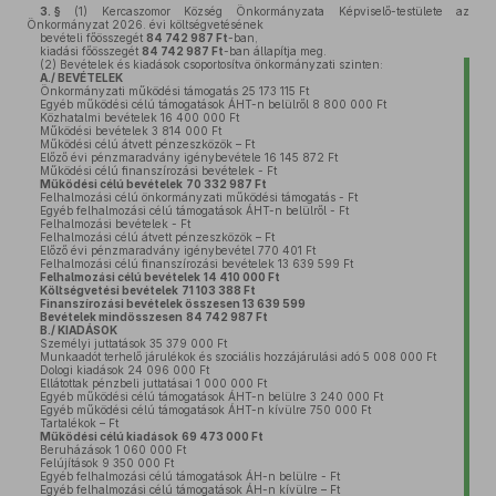
3. §
(1)
Kercaszomor Község Önkormányzata Képviselő-testülete az
Önkormányzat 2026. évi költségvetésének
bevételi főösszegét
84 742 987 Ft
-ban,
kiadási főösszegét
84 742 987 Ft
-ban állapítja meg.
(2)
Bevételek és kiadások csoportosítva önkormányzati szinten:
A./ BEVÉTELEK
Önkormányzati működési támogatás 25 173 115 Ft
Egyéb működési célú támogatások ÁHT-n belülről 8 800 000 Ft
Közhatalmi bevételek 16 400 000 Ft
Működési bevételek 3 814 000 Ft
Működési célú átvett pénzeszközök – Ft
Előző évi pénzmaradvány igénybevétele 16 145 872 Ft
Működési célú finanszírozási bevételek - Ft
Működési célú bevételek
70 332 987 Ft
Felhalmozási célú önkormányzati működési támogatás - Ft
Egyéb felhalmozási célú támogatások ÁHT-n belülről - Ft
Felhalmozási bevételek - Ft
Felhalmozási célú átvett pénzeszközök – Ft
Előző évi pénzmaradvány igénybevétel 770 401 Ft
Felhalmozási célú finanszírozási bevételek 13 639 599 Ft
Felhalmozási célú bevételek
14 410 000 Ft
Költségvetési bevételek
71 103 388 Ft
Finanszírozási bevételek összesen 13 639 599
Bevételek mindösszesen
84 742 987 Ft
B./ KIADÁSOK
Személyi juttatások 35 379 000 Ft
Munkaadót terhelő járulékok és szociális hozzájárulási adó 5 008 000 Ft
Dologi kiadások 24 096 000 Ft
Ellátottak pénzbeli juttatásai 1 000 000 Ft
Egyéb működési célú támogatások ÁHT-n belülre 3 240 000 Ft
Egyéb működési célú támogatások ÁHT-n kívülre 750 000 Ft
Tartalékok – Ft
Működési célú kiadások
69 473 000 Ft
Beruházások 1 060 000 Ft
Felújítások 9 350 000 Ft
Egyéb felhalmozási célú támogatások ÁH-n belülre - Ft
Egyéb felhalmozási célú támogatások ÁH-n kívülre – Ft