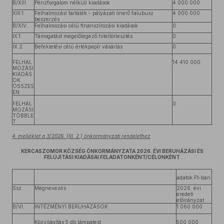
B/XIII.
Pénzforgalom nélküli kiadások
4 000 000
XIII.1.
Felhalmozási tartalék - pályázati önerő falubusz
4 000 000
beszerzés
B/XIV.
Felhalmozási célú finanszírozási kiadások
0
IX.1.
Támogatást megelőlegező hiteltörlesztés
0
IX.2.
Befektetési célú értékpapír vásárlás
0
FELHAL
14 410 000
MOZÁSI
KIADÁS
OK
ÖSSZES
EN
FELHAL
0
MOZÁSI
TÖBBLE
T
4. melléklet a 3/2026. (III. 2.) önkormányzati rendelethez
KERCASZOMOR KÖZSÉG ÖNKORMÁNYZATA 2026. ÉVI BERUHÁZÁSI ÉS
FELÚJÍTÁSI KIADÁSAI FELADATONKÉNT/CÉLONKÉNT
adatok Ft-ban
Ssz.
Megnevezés
2026. évi
eredeti
előirányzat
B/VI.
INTÉZMÉNYI BERUHÁZÁSOK
1 060 000
Közvilágítás 5 db lámpatest
500 000