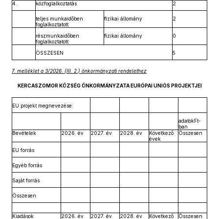
4.
közfoglalkoztatás
2
teljes munkaidőben
fizikai állomány
2
foglalkoztatott
részmunkaidőben
fizikai állomány
0
foglalkoztatott
ÖSSZESEN
5
7. melléklet a 3/2026. (III. 2.) önkormányzati rendelethez
KERCASZOMOR KÖZSÉG ÖNKORMÁNYZATA EURÓPAI UNIÓS PROJEKTJEI
EU projekt megnevezése:
adatokFt-
ban
Bevételek
2026. év
2027. év
2028. év
Következő
Összesen
évek
EU forrás
Egyéb forrás
Saját forrás
Összesen
Kiadások
2026. év
2027. év
2028. év
Következő
Összesen