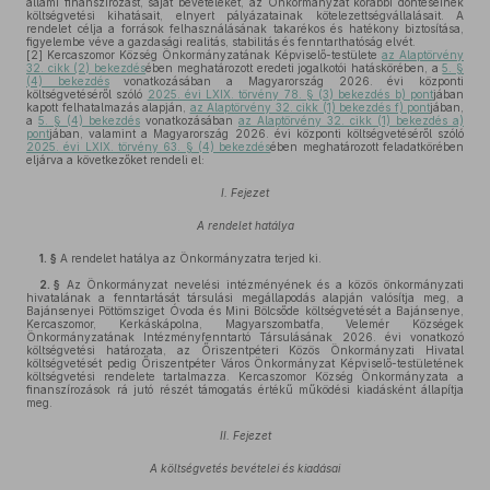
állami finanszírozást, saját bevételeket, az Önkormányzat korábbi döntéseinek
költségvetési kihatásait, elnyert pályázatainak kötelezettségvállalásait. A
rendelet célja a források felhasználásának takarékos és hatékony biztosítása,
figyelembe véve a gazdasági realitás, stabilitás és fenntarthatóság elvét.
[2]
Kercaszomor Község Önkormányzatának Képviselő-testülete
az Alaptörvény
32. cikk (2) bekezdés
ében meghatározott eredeti jogalkotói hatáskörében, a
5. §
(4) bekezdés
vonatkozásában a Magyarország 2026. évi központi
költségvetéséről szóló
2025. évi LXIX. törvény 78. § (3) bekezdés b) pont
jában
kapott felhatalmazás alapján,
az Alaptörvény 32. cikk (1) bekezdés f) pont
jában,
a
5. § (4) bekezdés
vonatkozásában
az Alaptörvény 32. cikk (1) bekezdés a)
pont
jában, valamint a Magyarország 2026. évi központi költségvetéséről szóló
2025. évi LXIX. törvény 63. § (4) bekezdés
ében meghatározott feladatkörében
eljárva a következőket rendeli el:
I. Fejezet
A rendelet hatálya
1. §
A rendelet hatálya az Önkormányzatra terjed ki.
2. §
Az Önkormányzat nevelési intézményének és a közös önkormányzati
hivatalának a fenntartását társulási megállapodás alapján valósítja meg, a
Bajánsenyei Pöttömsziget Óvoda és Mini Bölcsőde költségvetését a Bajánsenye,
Kercaszomor, Kerkáskápolna, Magyarszombatfa, Velemér Községek
Önkormányzatának Intézményfenntartó Társulásának 2026. évi vonatkozó
költségvetési határozata, az Őriszentpéteri Közös Önkormányzati Hivatal
költségvetését pedig Őriszentpéter Város Önkormányzat Képviselő-testületének
költségvetési rendelete tartalmazza. Kercaszomor Község Önkormányzata a
finanszírozások rá jutó részét támogatás értékű működési kiadásként állapítja
meg.
II. Fejezet
A költségvetés bevételei és kiadásai