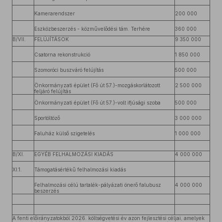
Kamerarendszer
200 000
Eszközbeszerzés - közművelődési tám. Terhére
360 000
B/VII.
FELÚJÍTÁSOK
9 350 000
Csatorna rekonstrukció
1 850 000
Szomoróci buszváró felújítás
500 000
Önkormányzati épület (Fő út 57.)-mozgáskorlátozott
2 500 000
feljáró felújítás
Önkormányzati épület (Fő út 57.)-volt ifjúsági szoba
500 000
Sportöltöző
3 000 000
Faluház külső szigetelés
1 000 000
B/XI.
EGYÉB FELHALMOZÁSI KIADÁS
4 000 000
XI.1.
Támogatásértékű felhalmozási kiadás
Felhalmozási célú tartalék-pályázati önerő falubusz
4 000 000
beszerzés
A fenti előirányzatokból 2026. költségvetési év azon fejlesztési céljai, amelyek