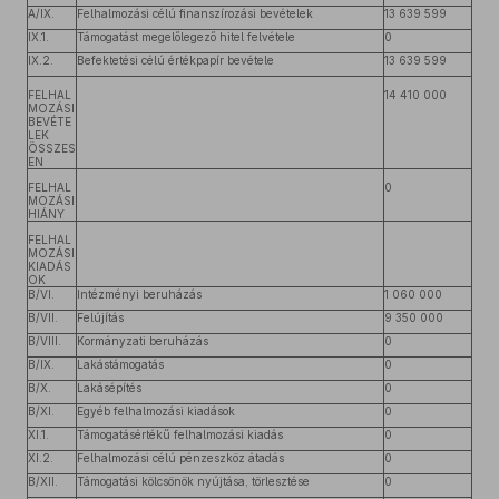
A/IX.
Felhalmozási célú finanszírozási bevételek
13 639 599
IX.1.
Támogatást megelőlegező hitel felvétele
0
IX.2.
Befektetési célú értékpapír bevétele
13 639 599
FELHAL
14 410 000
MOZÁSI
BEVÉTE
LEK
ÖSSZES
EN
FELHAL
0
MOZÁSI
HIÁNY
FELHAL
MOZÁSI
KIADÁS
OK
B/VI.
Intézményi beruházás
1 060 000
B/VII.
Felújítás
9 350 000
B/VIII.
Kormányzati beruházás
0
B/IX.
Lakástámogatás
0
B/X.
Lakásépítés
0
B/XI.
Egyéb felhalmozási kiadások
0
XI.1.
Támogatásértékű felhalmozási kiadás
0
XI.2.
Felhalmozási célú pénzeszköz átadás
0
B/XII.
Támogatási kölcsönök nyújtása, törlesztése
0