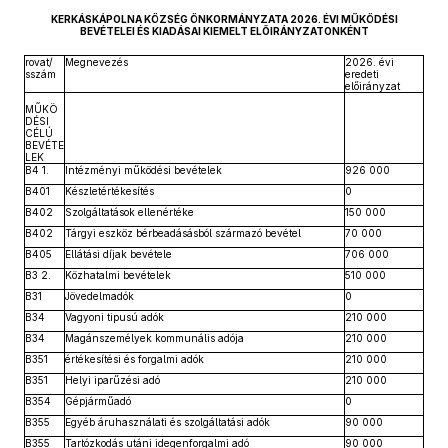
KERKÁSKÁPOLNA KÖZSÉG ÖNKORMÁNYZATA 2026. ÉVI MŰKÖDÉSI
BEVÉTELEI ÉS KIADÁSAI KIEMELT ELŐIRÁNYZATONKÉNT
rovat/
Megnevezés
2026. évi
sszám
eredeti
előirányzat
MŰKÖ
DÉSI
CÉLÚ
BEVÉTE
LEK
B4 1.
Intézményi működési bevételek
926 000
B401
Készletértékesítés
0
B402
Szolgáltatások ellenértéke
150 000
B402
Tárgyi eszköz bérbeadásásból származó bevétel
70 000
B405
Ellátási díjak bevétele
706 000
B3 2.
Közhatalmi bevételek
510 000
B31
Jövedelmadók
0
B34
Vagyoni tipusú adók
210 000
B34
Magánszemélyek kommunális adója
210 000
B351
értékesítési és forgalmi adók
210 000
B351
Helyi iparűzési adó
210 000
B354
Gépjárműadó
0
B355
Egyéb áruhasználati és szolgáltatási adók
90 000
B355
Tartózkodás utáni idegenforgalmi adó
90 000