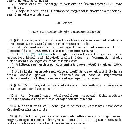
számú melléklet tartalmazza.
(2)
Finanszírozási célú pénzügyi műveleteket az Önkormányzat 2026. évre
nem tervez.
(3)
A Képviselő-testület az EU forrásokból megvalósuló projektjeit a rendelet 7.
számú melléklete tartalmazza.
III. Fejezet
A 2026. évi költségvetés végrehajtásának szabályai
8. §
(1)
A költségvetési gazdálkodás biztosítása a képviselő-testület feladata, a
gazdálkodás szabályszerűségéért a Polgármester a felelős.
(2)
A Képviselő-testület a jóváhagyott kiadási előirányzatai közötti
átcsoportosítás jogát 200.000 Ft-ig a polgármesterre ruházza át.
(3)
A
8. § (2) bekezdés
ében foglalt átcsoportosításról negyedévente a
negyedévet követő első képviselő-testületi ülésen a Polgármester köteles
előterjeszteni a költségvetési rendelet módosítását.
(4)
A költségvetési rendeletet módosítani a tárgyévet követő év február 28-ig
lehet.
(5)
Az év közben engedélyezett központi pótelőirányzatok felosztásáról - ha az
érdemi döntést igényel – a Képviselő-testület dönt a Polgármester
előterjesztésében, a költségvetési rendelet egyidejű módosításával.
9. §
Az Önkormányzat vagyonértékesítésére, hasznosítására a képviselő-
testület egyedi döntéssel jogosult.
10. §
Az Önkormányzat költségvetésében keletkező többletbevételek
felhasználásáról a képviselő-testület saját hatáskörben dönt.
11. §
A finanszírozási célú pénzügyi műveletekkel kapcsolatos hatáskört a
Képviselő-testület gyakorolja.
12. §
Az Önkormányzat Képviselő-testülete felhatalmazza a polgármestert,
hogy az elfogadott kiadási előirányzatokon belül 200.000 Ft-ig külön képviselő-
testületi döntés nélkül önállóan kötelezettséget vállalhat.