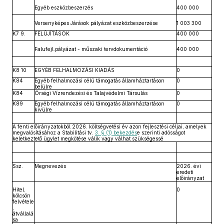
Egyéb eszközbeszerzés
400 000
Versenyképes Járások pályázat eszközbeszerzése
1 003 300
K7 9.
FELÚJÍTÁSOK
400 000
Falufejl.pályázat - műszaki tervdokumentáció
400 000
K8 10
EGYÉB FELHALMOZÁSI KIADÁS
0
K84
Egyéb felhalmozási célú támogatás államháztartáson
0
belülre
K84
Őrségi Vízrendezési és Talajvédelmi Társulás
0
K89
Egyéb felhalmozási célú támogatás államháztartáson
0
kivülre
A fenti előirányzatokból 2026. költségvetési év azon fejlesztési céljai, amelyek
megvalósításához a Stabilitási tv.
3. § (1) bekezdés
e szerinti adósságot
keletkeztető ügylet megkötése válik vagy válhat szükségessé
Ssz.
Megnevezés
2026. évi
eredeti
előirányzat
Hitel,
0
kölcsön
felvétele
,
átvállalá
sa