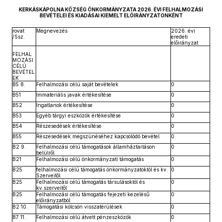
KERKÁSKÁPOLNA KÖZSÉG ÖNKORMÁNYZATA 2026. ÉVI FELHALMOZÁSI
BEVÉTELEI ÉS KIADÁSAI KIEMELT ELŐIRÁNYZATONKÉNT
rovat
Megnevezés
2026. évi
/Ssz.
eredeti
előirányzat
FELHAL
MOZÁSI
CÉLÚ
BEVÉTEL
EK
B5 8.
Felhalmozási célú saját bevételek
0
B51
Immateriális javak értékesítése
0
B52
Ingatlanok értékesítése
0
B53
Egyéb tárgyi eszközök értékesítése
0
B54
Részesedések értékesítése
0
B55
Részesedések megszünéséhez kapcsolódó bevétel
0
B2 9.
Felhalmozási célú támogatások államháztartáson
0
belülről
B21
Felhalmozási célú önkormányzati támogatás
0
B25
felhalmozási célú támogatás önkormányzatoktól és kv.
0
Szerveitől
B25
Felhalmozási célú támogatás társulásoktól és
0
kv.szerveitől
B25
Felhalmozási célú támogatás fejezeti kezelésű
0
előirányzatból
B2 10.
Támogatási kölcsön visszatérülések
0
B7 11.
Felhalmozási célú átvett pénzeszközök
0