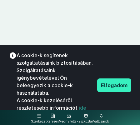
A cookie-k segítenek
szolgáltatásaink biztosításában.
Szolgáltatásaink
igénybevételével Ön
beleegyezik a cookie-k
Elfogadom
használatába.
A cookie-k kezeléséről
részletesebb információt
ide
kattintva olvashat.
Szerkezet
Keresés
Megnyitottak
Eszköztár
Változások