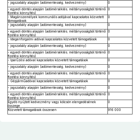
- jogszabály alapján (adómentesség, kedvezmény)
0
- egyedi döntés alapján (adómérséklés, méltányosságból történő
0
fizetési könnyítés)
- Magánszemélyek kommunális adójával kapcsolatos közvetett
0
támogatások
- jogszabály alapján (adómentesség, kedvezmény)
0
- egyedi döntés alapján (adómérséklés, méltányosságból történő
0
fizetési könnyítés)
- Idegenforgalmi adóval kapcsolatos közvetett támogatások
0
- jogszabály alapján (adómentesség, kedvezmény)
0
- egyedi döntés alapján (adómérséklés, méltányosságból történő
0
fizetési könnyítés)
- Iparűzési adóval kapcsolatos közvetett támogatások
0
- jogszabály alapján (adómentesség, kedvezmény)
0
- egyedi döntés alapján (adómérséklés, méltányosságból történő
0
fizetési könnyítés)
- Gépjárműadóval kapcsolatos közvetett támogatások
0
- jogszabály alapján (adómentesség, kedvezmény)
0
- egyedi döntés alapján (adómérséklés, méltányosságból történő
0
fizetési könnyítés)
Egyéb nyújtott kedvezmény vagy kölcsön elengedésének
0
összege
Közvetett támogatások összesen
916 000