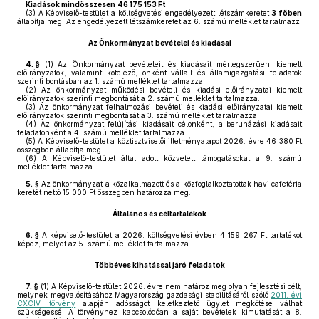
Kiadások mindösszesen
46 175 153 Ft
(3)
A Képviselő-testület a költségvetési engedélyezett létszámkeretet
3 főben
állapítja meg. Az engedélyezett létszámkeretet az 6. számú melléklet tartalmazz
Az Önkormányzat bevételei és kiadásai
4. §
(1)
Az Önkormányzat bevételeit és kiadásait mérlegszerűen, kiemelt
előirányzatok, valamint kötelező, önként vállalt és államigazgatási feladatok
szerinti bontásban az 1. számú melléklet tartalmazza.
(2)
Az önkormányzat működési bevételi és kiadási előirányzatai kiemelt
előirányzatok szerinti megbontását a 2. számú melléklet tartalmazza.
(3)
Az önkormányzat felhalmozási bevételi és kiadási előirányzatai kiemelt
előirányzatok szerinti megbontását a 3. számú melléklet tartalmazza.
(4)
Az önkormányzat felújítási kiadásait célonként, a beruházási kiadásait
feladatonként a 4. számú melléklet tartalmazza.
(5)
A Képviselő-testület a köztisztviselői illetményalapot 2026. évre 46 380 Ft
összegben állapítja meg.
(6)
A Képviselő-testület által adott közvetett támogatásokat a 9. számú
melléklet tartalmazza.
5. §
Az önkormányzat a közalkalmazott és a közfoglalkoztatottak havi cafetéria
keretét nettó 15 000 Ft összegben határozza meg.
Általános és céltartalékok
6. §
A képviselő-testület a 2026. költségvetési évben 4 159 267 Ft tartalékot
képez, melyet az 5. számú melléklet tartalmazza.
Többéves kihatással járó feladatok
7. §
(1)
A Képviselő-testület 2026. évre nem határoz meg olyan fejlesztési célt,
melynek megvalósításához Magyarország gazdasági stabilitásáról szóló
2011. évi
CXCIV. törvény
alapján adósságot keletkeztető ügylet megkötése válhat
szükségessé. A törvényhez kapcsolódóan a saját bevételek kimutatását a 8.