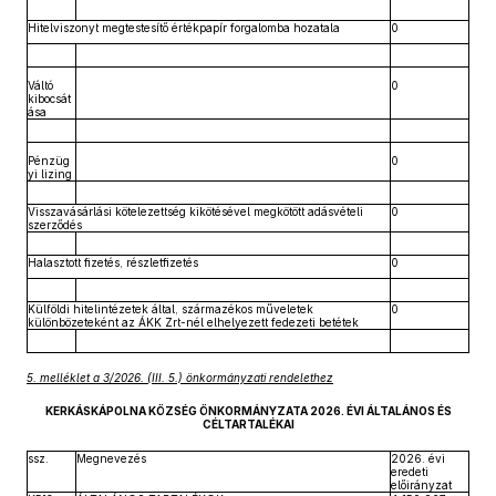
Hitelviszonyt megtestesítő értékpapír forgalomba hozatala
0
Váltó
0
kibocsát
ása
Pénzüg
0
yi lizing
Visszavásárlási kötelezettség kikötésével megkötött adásvételi
0
szerződés
Halasztott fizetés, részletfizetés
0
Külföldi hitelintézetek által, származékos műveletek
0
különbözeteként az ÁKK Zrt-nél elhelyezett fedezeti betétek
5. melléklet a 3/2026. (III. 5.) önkormányzati rendelethez
KERKÁSKÁPOLNA KÖZSÉG ÖNKORMÁNYZATA 2026. ÉVI ÁLTALÁNOS ÉS
CÉLTARTALÉKAI
ssz.
Megnevezés
2026. évi
eredeti
előirányzat