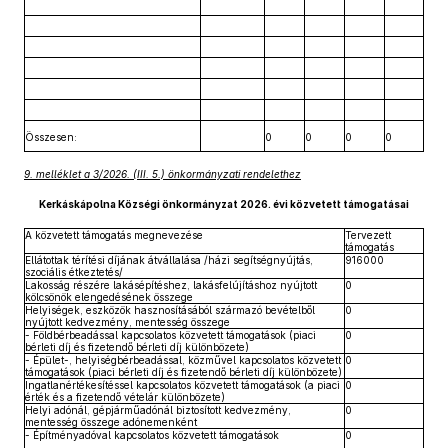
Összesen:
0
0
0
0
9. melléklet a 3/2026. (III. 5.) önkormányzati rendelethez
Kerkáskápolna Községi önkormányzat 2026. évi közvetett támogatásai
A közvetett támogatás megnevezése
Tervezett
támogatás
Ellátottak térítési díjának átvállalása /házi segítségnyújtás,
916000
szociális étkeztetés/
Lakosság részére lakásépítéshez, lakásfelújításhoz nyújtott
0
kölcsönök elengedésének összege
Helyiségek, eszközök hasznosításából származó bevételből
0
nyújtott kedvezmény, mentesség összege
- Földbérbeadással kapcsolatos közvetett támogatások (piaci
0
bérleti díj és fizetendő bérleti díj különbözete)
- Épület-, helyiségbérbeadással, közművel kapcsolatos közvetett
0
támogatások (piaci bérleti díj és fizetendő bérleti díj különbözete)
Ingatlanértékesítéssel kapcsolatos közvetett támogatások (a piaci
0
érték és a fizetendő vételár különbözete)
Helyi adónál, gépjárműadónál biztosított kedvezmény,
0
mentesség összege adónemenként
- Építményadóval kapcsolatos közvetett támogatások
0