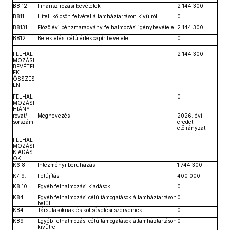
B8 12.
Finanszirozási bevételek
2 144 300
B811
Hitel, kölcsön felvétel államháztartáson kivűlről
0
B8131
Előző évi pénzmaradvány felhalmozási igénybevétele
2 144 300
B812
Befektetési célú értékpapír bevétele
0
FELHAL
2 144 300
MOZÁSI
BEVÉTEL
EK
ÖSSZES
EN
FELHAL
0
MOZÁSI
HIÁNY
rovat/
Megnevezés
2026. évi
sorszám
eredeti
előirányzat
FELHAL
MOZÁSI
KIADÁS
OK
K6 8.
Intézményi beruházás
1 744 300
K7 9.
Felújítás
400 000
K8 10.
Egyéb felhalmozási kiadások
0
K84
Egyéb felhalmozási célú támogatások államháztartáson
0
belül
K84
Társulásoknak és költsévetési szerveinek
0
K89
Egyéb felhalmozási célú támogatások államháztartáson
0
kivűlre