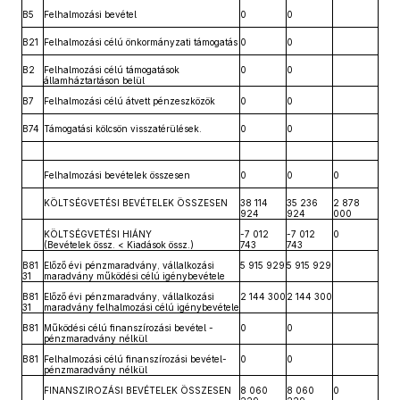
B5
Felhalmozási bevétel
0
0
B21
Felhalmozási célú önkormányzati támogatás
0
0
B2
Felhalmozási célú támogatások
0
0
államháztartáson belül
B7
Felhalmozási célú átvett pénzeszközök
0
0
B74
Támogatási kölcsön visszatérülések.
0
0
Felhalmozási bevételek összesen
0
0
0
KÖLTSÉGVETÉSI BEVÉTELEK ÖSSZESEN
38 114
35 236
2 878
924
924
000
KÖLTSÉGVETÉSI HIÁNY
-7 012
-7 012
0
(Bevételek össz. < Kiadások össz.)
743
743
B81
Előző évi pénzmaradvány, vállalkozási
5 915 929
5 915 929
31
maradvány működési célú igénybevétele
B81
Előző évi pénzmaradvány, vállalkozási
2 144 300
2 144 300
31
maradvány felhalmozási célú igénybevétele
B81
Működési célú finanszírozási bevétel -
0
0
pénzmaradvány nélkül
B81
Felhalmozási célú finanszírozási bevétel-
0
0
pénzmaradvány nélkül
FINANSZIROZÁSI BEVÉTELEK ÖSSZESEN
8 060
8 060
0