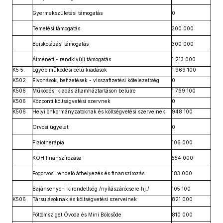
Gyermekszületési támogatás
0
Temetési támogatás
300 000
Beiskolázási támogatás
300 000
Átmeneti - rendkivüli támogatás
1 213 000
K5 5.
Egyéb működési célú kiadások
1 969 100
K502
Elvonások, befizetések - visszafizetési kötelezettség
0
K506
Működési kiadás államháztartáson belülre
1 769 100
K506
Központi költségvetési szervnek
0
K506
Helyi önkormányzatoknak és költségvetési szerveinek
948 100
Orvosi ügyelet
0
Fiziotherápia
106 000
KÖH finanszírozása
554 000
Fogorvosi rendelő áthelyezés és finanszírozás
183 000
Bajánsenye-i kirendeltség /nyílászárócsere hj./
105 100
K506
Társulásoknak és költségvetési szerveinek
821 000
Pöttömsziget Óvoda és Mini Bölcsőde
810 000