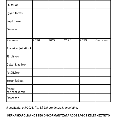
EU forrás
Egyéb forrás
Saját forrás
Összesen
Kiadások
2026
2027
2028
2029
Összesen
Személyi juttatások
Járulékok
Dologi kiadások
Felújítások
Beruházások
Átadott
pénzeszközök
Összesen
8. melléklet a 3/2026. (III. 5.) önkormányzati rendelethez
KERKÁSKÁPOLNA KÖZSÉG ÖNKORMÁNYZATA ADÓSSÁGOT KELETKEZTETŐ