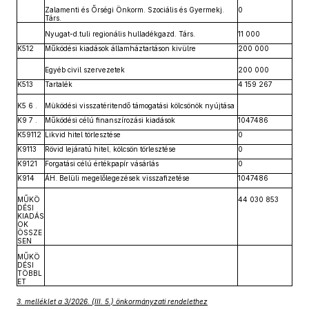
Zalamenti és Őrségi Önkorm. Szociális és Gyermekj.
0
Társ.
Nyugat-d.tuli regionális hulladékgazd. Társ.
11 000
K512
Működési kiadások államháztartáson kivülre
200 000
Egyéb civil szervezetek
200 000
K513
Tartalék
4 159 267
K5 6 .
Müködési visszatéritendő támogatási kölcsönök nyújtása
K9 7 .
Működési célú finanszírozási kiadások
1047486
K59112
Likvid hitel törlesztése
0
K9113
Rövid lejáratú hitel, kölcsön törlesztése
0
K9121
Forgatási célú értékpapír vásárlás
0
K914
ÁH. Belüli megelőlegezések visszafizetése
1047486
MŰKÖ
44 030 853
DÉSI
KIADÁS
OK
ÖSSZE
SEN
MŰKÖ
DÉSI
TÖBBL
ET
3. melléklet a 3/2026. (III. 5.) önkormányzati rendelethez