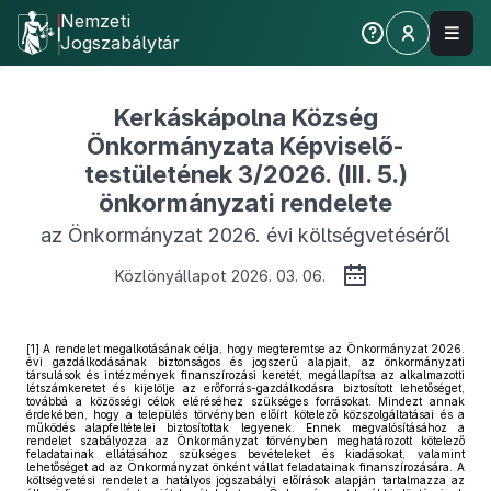
Nemzeti
Jogszabálytár
Kerkáskápolna Község
Önkormányzata Képviselő-
testületének 3/2026. (III. 5.)
önkormányzati rendelete
az Önkormányzat 2026. évi költségvetéséről
Közlönyállapot 2026. 03. 06.
[1]
A rendelet megalkotásának célja, hogy megteremtse az Önkormányzat 2026.
évi gazdálkodásának biztonságos és jogszerű alapjait, az önkormányzati
társulások és intézmények finanszírozási keretét, megállapítsa az alkalmazotti
létszámkeretet és kijelölje az erőforrás-gazdálkodásra biztosított lehetőséget,
továbbá a közösségi célok eléréséhez szükséges forrásokat. Mindezt annak
érdekében, hogy a település törvényben előírt kötelező közszolgáltatásai és a
működés alapfeltételei biztosítottak legyenek. Ennek megvalósításához a
rendelet szabályozza az Önkormányzat törvényben meghatározott kötelező
feladatainak ellátásához szükséges bevételeket és kiadásokat, valamint
lehetőséget ad az Önkormányzat önként vállat feladatainak finanszírozására. A
költségvetési rendelet a hatályos jogszabályi előírások alapján tartalmazza az