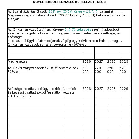
ÜGYLETEKBŐL FENNÁLLÓ KÖTELEZETTSÉGEI
Az államháztartásról szóló
2011. évi CXCV. törvény 29/A. §
, valamint
Magyarország stabilitásáról szóló CXCIV. törvény 45. § (1) bekezdés a) pontja
alapján
Az Önkormányzat Stabilitási törvény
3. § (1) bekezdés
szerinti adósságot
keletkeztető ügyletből származó tárgyévi összes fizetési kötelezettsége, az
adósságot
keletkeztető ügylet futamidejének végéig egyik évben sem haladja meg az
Önkormányzat adott évi saját bevételeinek 50%-át.
Megnevezés
2026
2027
2028
2029
Az Önkormányzat adott évi saját bevételeinek
718
720
720
720
50%-a
000
000
000
000
Adósságot keletkeztető ügyletekből,
futamidő
2026
2027
2028
2029
és kezességvállalásokból fennálló
kezdete
kötelezettségek