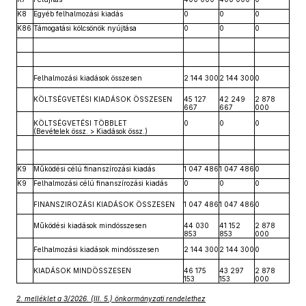
K8
Egyéb felhalmozási kiadás
0
0
0
K86
Támogatási kölcsönök nyújtása
0
0
0
Felhalmozási kiadások összesen
2 144 300
2 144 300
0
KÖLTSÉGVETÉSI KIADÁSOK ÖSSZESEN
45 127
42 249
2 878
667
667
000
KÖLTSÉGVETÉSI TÖBBLET
0
0
0
(Bevételek össz. > Kiadások össz.)
K9
Működési célú finanszírozási kiadás
1 047 486
1 047 486
0
K9
Felhalmozási célú finanszírozási kiadás
0
0
0
FINANSZIROZÁSI KIADÁSOK ÖSSZESEN
1 047 486
1 047 486
0
Működési kiadások mindösszesen
44 030
41 152
2 878
853
853
000
Felhalmozási kiadások mindösszesen
2 144 300
2 144 300
0
KIADÁSOK MINDÖSSZESEN
46 175
43 297
2 878
153
153
000
2. melléklet a 3/2026. (III. 5.) önkormányzati rendelethez