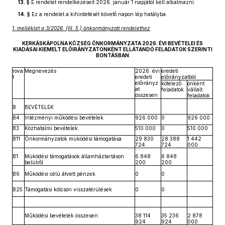
13. §
E rendelet rendelkezéseit 2026. január 1 napjától kell alkalmazni.
14. §
Ez a rendelet a kihirdetését követő napon lép hatályba.
1. melléklet a 3/2026. (III. 5.) önkormányzati rendelethez
KERKÁSKÁPOLNA KÖZSÉG ÖNKORMÁNYZATA 2026. ÉVI BEVÉTELEI ÉS
KIADÁSAI KIEMELT ELŐIRÁNYZATONKÉNT ELLÁTANDÓ FELADATOK SZERINTI
BONTÁSBAN
rova
Megnevezés
2026. évi
eredeti
t
eredeti
előirányzatból
előirányz
kötelező
önként
at
feladatok
vállalt
összesen
feladatok
B
BEVÉTELEK
B4
Intézményi működési bevételek
926 000
0
926 000
B3
Közhatalmi bevételek
510 000
0
510 000
B11
Önkormányzatok müködési támogatása
29 830
28 388
1 442
724
724
000
B1
Müködési támogatások államháztartáson
6 848
6 848
belülről
200
200
B6
Működési célú átvett pénzek
0
0
B25
Támogatási kölcsön visszatérülések
0
0
Működési bevételek összesen
38 114
35 236
2 878
924
924
000