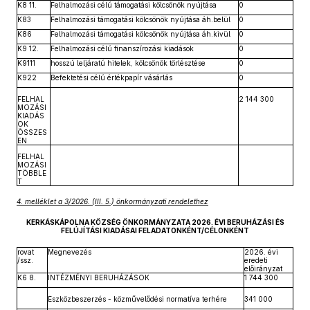
K8 11.
Felhalmozási célú támogatási kölcsönök nyújtása
0
K83
Felhalmozási támogatási kölcsönök nyújtása áh.belül
0
K86
Felhalmozási támogatási kölcsönök nyújtása áh.kivül
0
K9 12.
Felhalmozási célú finanszírozási kiadások
0
K9111
hosszú leljáratú hitelek, kölcsönök törlésztése
0
K922
Befektetési célú értékpapír vásárlás
0
FELHAL
2 144 300
MOZÁSI
KIADÁS
OK
ÖSSZES
EN
FELHAL
MOZÁSI
TÖBBLE
T
4. melléklet a 3/2026. (III. 5.) önkormányzati rendelethez
KERKÁSKÁPOLNA KÖZSÉG ÖNKORMÁNYZATA 2026. ÉVI BERUHÁZÁSI ÉS
FELÚJÍTÁSI KIADÁSAI FELADATONKÉNT/CÉLONKÉNT
rovat
Megnevezés
2026. évi
/ssz.
eredeti
előirányzat
K6 8.
INTÉZMÉNYI BERUHÁZÁSOK
1 744 300
Eszközbeszerzés - közművelődési normatíva terhére
341 000