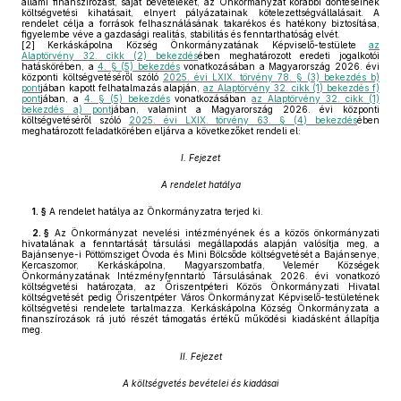
állami finanszírozást, saját bevételeket, az Önkormányzat korábbi döntéseinek
költségvetési kihatásait, elnyert pályázatainak kötelezettségvállalásait. A
rendelet célja a források felhasználásának takarékos és hatékony biztosítása,
figyelembe véve a gazdasági realitás, stabilitás és fenntarthatóság elvét.
[2]
Kerkáskápolna Község Önkormányzatának Képviselő-testülete
az
Alaptörvény 32. cikk (2) bekezdés
ében meghatározott eredeti jogalkotói
hatáskörében, a
4. § (5) bekezdés
vonatkozásában a Magyarország 2026. évi
központi költségvetéséről szóló
2025. évi LXIX. törvény 78. § (3) bekezdés b)
pont
jában kapott felhatalmazás alapján,
az Alaptörvény 32. cikk (1) bekezdés f)
pont
jában, a
4. § (5) bekezdés
vonatkozásában
az Alaptörvény 32. cikk (1)
bekezdés a) pont
jában, valamint a Magyarország 2026. évi központi
költségvetéséről szóló
2025. évi LXIX. törvény 63. § (4) bekezdés
ében
meghatározott feladatkörében eljárva a következőket rendeli el:
I. Fejezet
A rendelet hatálya
1. §
A rendelet hatálya az Önkormányzatra terjed ki.
2. §
Az Önkormányzat nevelési intézményének és a közös önkormányzati
hivatalának a fenntartását társulási megállapodás alapján valósítja meg, a
Bajánsenye-i Pöttömsziget Óvoda és Mini Bölcsőde költségvetését a Bajánsenye,
Kercaszomor, Kerkáskápolna, Magyarszombatfa, Velemér Községek
Önkormányzatának Intézményfenntartó Társulásának 2026. évi vonatkozó
költségvetési határozata, az Őriszentpéteri Közös Önkormányzati Hivatal
költségvetését pedig Őriszentpéter Város Önkormányzat Képviselő-testületének
költségvetési rendelete tartalmazza. Kerkáskápolna Község Önkormányzata a
finanszírozások rá jutó részét támogatás értékű működési kiadásként állapítja
meg.
II. Fejezet
A költségvetés bevételei és kiadásai