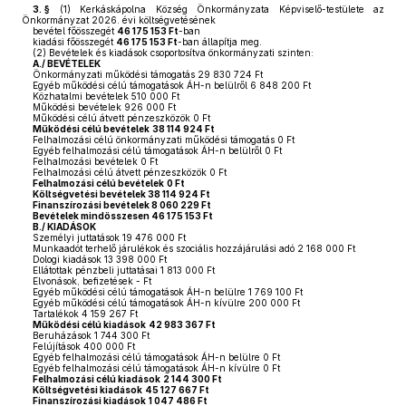
3. §
(1)
Kerkáskápolna Község Önkormányzata Képviselő-testülete az
Önkormányzat 2026. évi költségvetésének
bevétel főösszegét
46 175 153 Ft
-ban
kiadási főösszegét
46 175 153 Ft
-ban állapítja meg.
(2)
Bevételek és kiadások csoportosítva önkormányzati szinten:
A./ BEVÉTELEK
Önkormányzati működési támogatás 29 830 724 Ft
Egyéb működési célú támogatások ÁH-n belülről 6 848 200 Ft
Közhatalmi bevételek 510 000 Ft
Működési bevételek 926 000 Ft
Működési célú átvett pénzeszközök 0 Ft
Működési célú bevételek
38 114 924 Ft
Felhalmozási célú önkormányzati működési támogatás 0 Ft
Egyéb felhalmozási célú támogatások ÁH-n belülről 0 Ft
Felhalmozási bevételek 0 Ft
Felhalmozási célú átvett pénzeszközök 0 Ft
Felhalmozási célú bevételek
0 Ft
Költségvetési bevételek 38 114 924 Ft
Finanszírozási bevételek 8 060 229 Ft
Bevételek mindösszesen 46 175 153 Ft
B./ KIADÁSOK
Személyi juttatások 19 476 000 Ft
Munkaadót terhelő járulékok és szociális hozzájárulási adó 2 168 000 Ft
Dologi kiadások 13 398 000 Ft
Ellátottak pénzbeli juttatásai 1 813 000 Ft
Elvonások, befizetések - Ft
Egyéb működési célú támogatások ÁH-n belülre 1 769 100 Ft
Egyéb működési célú támogatások ÁH-n kívülre 200 000 Ft
Tartalékok 4 159 267 Ft
Működési célú kiadások
42 983 367 Ft
Beruházások 1 744 300 Ft
Felújítások 400 000 Ft
Egyéb felhalmozási célú támogatások ÁH-n belülre 0 Ft
Egyéb felhalmozási célú támogatások ÁH-n kívülre 0 Ft
Felhalmozási célú kiadások
2 144 300 Ft
Költségvetési kiadások
45 127 667 Ft
Finanszírozási kiadások
1 047 486 Ft