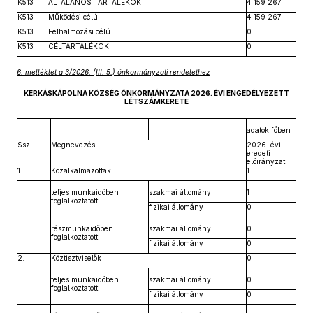
K513
ÁLTALÁNOS TARTALÉKOK
4 159 267
K513
Működési célú
4 159 267
K513
Felhalmozási célú
0
K513
CÉLTARTALÉKOK
0
6. melléklet a 3/2026. (III. 5.) önkormányzati rendelethez
KERKÁSKÁPOLNA KÖZSÉG ÖNKORMÁNYZATA 2026. ÉVI ENGEDÉLYEZETT
LÉTSZÁMKERETE
adatok főben
Ssz.
Megnevezés
2026. évi
eredeti
előirányzat
1.
Közalkalmazottak
1
teljes munkaidőben
szakmai állomány
1
foglalkoztatott
fizikai állomány
0
részmunkaidőben
szakmai állomány
0
foglalkoztatott
fizikai állomány
0
2.
Köztisztviselők
0
teljes munkaidőben
szakmai állomány
0
foglalkoztatott
fizikai állomány
0