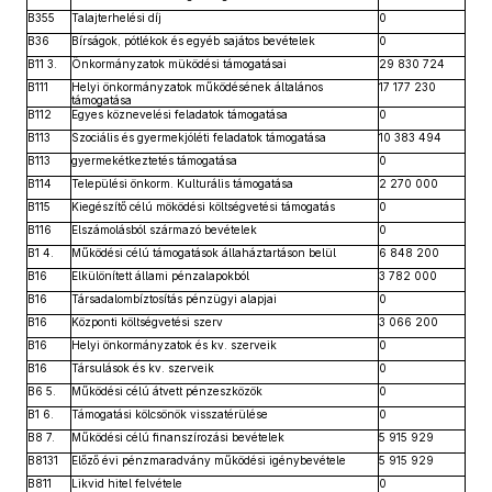
B355
Talajterhelési díj
0
B36
Bírságok, pótlékok és egyéb sajátos bevételek
0
B11 3.
Önkormányzatok müködési támogatásai
29 830 724
B111
Helyi önkormányzatok működésének általános
17 177 230
támogatása
B112
Egyes köznevelési feladatok támogatása
0
B113
Szociális és gyermekjóléti feladatok támogatása
10 383 494
B113
gyermekétkeztetés támogatása
0
B114
Települési önkorm. Kulturális támogatása
2 270 000
B115
Kiegészítő célú möködési költségvetési támogatás
0
B116
Elszámolásból származó bevételek
0
B1 4.
Működési célú támogatások állaháztartáson belül
6 848 200
B16
Elkülönített állami pénzalapokból
3 782 000
B16
Társadalombíztosítás pénzügyi alapjai
0
B16
Központi költségvetési szerv
3 066 200
B16
Helyi önkormányzatok és kv. szerveik
0
B16
Társulások és kv. szerveik
0
B6 5.
Működési célú átvett pénzeszközök
0
B1 6.
Támogatási kölcsönök visszatérülése
0
B8 7.
Működési célú finanszírozási bevételek
5 915 929
B8131
Előző évi pénzmaradvány működési igénybevétele
5 915 929
B811
Likvid hitel felvétele
0