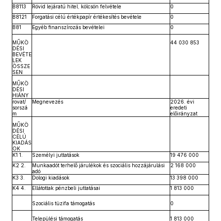
B8113
Rövid lejáratú hitel, kölcsön felvétele
0
B8121
Forgatási célú értékpapír értékesítés bevétele
0
B81
Egyéb finanszírozás bevételei
0
MŰKÖ
44 030 853
DÉSI
BEVÉTE
LEK
ÖSSZE
SEN
MŰKÖ
DÉSI
HIÁNY
rovat/
Megnevezés
2026. évi
sorszá
eredeti
m
előirányzat
MŰKÖ
DÉSI
CÉLÚ
KIADÁS
OK
K1 1.
Személyi juttatások
19 476 000
K2 2.
Munkaadót terhelő járulékok és szociális hozzájárulási
2 168 000
adó
K3 3.
Dologi kiadások
13 398 000
K4 4.
Ellátottak pénzbeli juttatásai
1 813 000
Szociális tüzifa támogatás
0
Települési támogatás
1 813 000