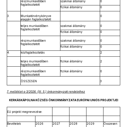
részmunkaidőben
szakmai állomány
0
foglalkoztatott
fizikai állomány
0
3.
Munkatörvénykönyve
0
alapján foglalkoztatott
teljes munkaidőben
szakmai állomány
0
foglalkoztatott
fizikai állomány
0
részmunkaidőben
szakmai állomány
0
foglalkoztatott
fizikai állomány
0
4.
közfoglalkoztatás
2
teljes munkaidőben
fizikai állomány
2
foglalkoztatott
részmunkaidőben
fizikai állomány
0
foglalkoztatott
ÖSSZESEN
3
7. melléklet a 3/2026. (III. 5.) önkormányzati rendelethez
KERKÁSKÁPOLNA KÖZSÉG ÖNKORMÁNYZATA EURÓPAI UNIÓS PROJEKTJEI
EU projekt megnevezése:
Bevételek
2026
2027
2028
2029
Összesen