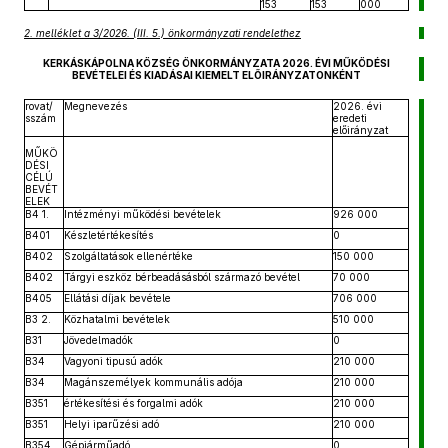
153
153
000
2. melléklet a 3/2026. (III. 5.) önkormányzati rendelethez
KERKÁSKÁPOLNA KÖZSÉG ÖNKORMÁNYZATA 2026. ÉVI MŰKÖDÉSI
BEVÉTELEI ÉS KIADÁSAI KIEMELT ELŐIRÁNYZATONKÉNT
rovat/
Megnevezés
2026. évi
sszám
eredeti
előirányzat
MŰKÖ
DÉSI
CÉLÚ
BEVÉT
ELEK
B4 1.
Intézményi működési bevételek
926 000
B401
Készletértékesítés
0
B402
Szolgáltatások ellenértéke
150 000
B402
Tárgyi eszköz bérbeadásásból származó bevétel
70 000
B405
Ellátási díjak bevétele
706 000
B3 2.
Közhatalmi bevételek
510 000
B31
Jövedelmadók
0
B34
Vagyoni tipusú adók
210 000
B34
Magánszemélyek kommunális adója
210 000
B351
értékesítési és forgalmi adók
210 000
B351
Helyi iparűzési adó
210 000
B354
Gépjárműadó
0