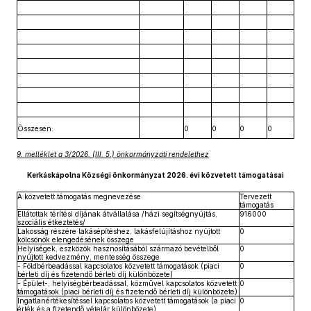
Összesen:
0
0
0
0
9. melléklet a 3/2026. (III. 5.) önkormányzati rendelethez
Kerkáskápolna Községi önkormányzat 2026. évi közvetett támogatásai
A közvetett támogatás megnevezése
Tervezett
támogatás
Ellátottak térítési díjának átvállalása /házi segítségnyújtás,
916000
szociális étkeztetés/
Lakosság részére lakásépítéshez, lakásfelújításhoz nyújtott
0
kölcsönök elengedésének összege
Helyiségek, eszközök hasznosításából származó bevételből
0
nyújtott kedvezmény, mentesség összege
- Földbérbeadással kapcsolatos közvetett támogatások (piaci
0
bérleti díj és fizetendő bérleti díj különbözete)
- Épület-, helyiségbérbeadással, közművel kapcsolatos közvetett
0
támogatások (piaci bérleti díj és fizetendő bérleti díj különbözete)
Ingatlanértékesítéssel kapcsolatos közvetett támogatások (a piaci
0
érték és a fizetendő vételár különbözete)