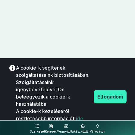
A cookie-k segítenek
szolgáltatásaink biztosításában.
Szolgáltatásaink
igénybevételével Ön
beleegyezik a cookie-k
Elfogadom
használatába.
A cookie-k kezeléséről
részletesebb információt
ide
kattintva olvashat.
Szerkezet
Keresés
Megnyitottak
Eszköztár
Változások