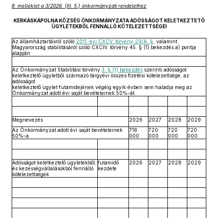
8. melléklet a 3/2026. (III. 5.) önkormányzati rendelethez
KERKÁSKÁPOLNA KÖZSÉG ÖNKORMÁNYZATA ADÓSSÁGOT KELETKEZTETŐ
ÜGYLETEKBŐL FENNÁLLÓ KÖTELEZETTSÉGEI
Az államháztartásról szóló
2011. évi CXCV. törvény 29/A. §
, valamint
Magyarország stabilitásáról szóló CXCIV. törvény 45. § (1) bekezdés a) pontja
alapján
Az Önkormányzat Stabilitási törvény
3. § (1) bekezdés
szerinti adósságot
keletkeztető ügyletből származó tárgyévi összes fizetési kötelezettsége, az
adósságot
keletkeztető ügylet futamidejének végéig egyik évben sem haladja meg az
Önkormányzat adott évi saját bevételeinek 50%-át.
Megnevezés
2026
2027
2028
2029
Az Önkormányzat adott évi saját bevételeinek
718
720
720
720
50%-a
000
000
000
000
Adósságot keletkeztető ügyletekből,
futamidő
2026
2027
2028
2029
és kezességvállalásokból fennálló
kezdete
kötelezettségek