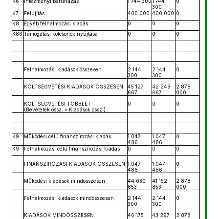
K6
Intézményi beruházás
1 744 300
1 744
0
300
K7
Felújítás
400 000
400 000
0
K8
Egyéb felhalmozási kiadás
0
0
0
K86
Támogatási kölcsönök nyújtása
0
0
0
Felhalmozási kiadások összesen
2 144
2 144
0
300
300
KÖLTSÉGVETÉSI KIADÁSOK ÖSSZESEN
45 127
42 249
2 878
667
667
000
KÖLTSÉGVETÉSI TÖBBLET
0
0
0
(Bevételek össz. > Kiadások össz.)
K9
Működési célú finanszírozási kiadás
1 047
1 047
0
486
486
K9
Felhalmozási célú finanszírozási kiadás
0
0
0
FINANSZIROZÁSI KIADÁSOK ÖSSZESEN
1 047
1 047
0
486
486
Működési kiadások mindösszesen
44 030
41 152
2 878
853
853
000
Felhalmozási kiadások mindösszesen
2 144
2 144
0
300
300
KIADÁSOK MINDÖSSZESEN
46 175
43 297
2 878