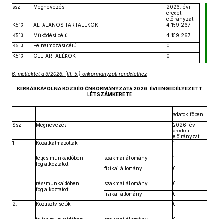
ssz.
Megnevezés
2026. évi
eredeti
előirányzat
K513
ÁLTALÁNOS TARTALÉKOK
4 159 267
K513
Működési célú
4 159 267
K513
Felhalmozási célú
0
K513
CÉLTARTALÉKOK
0
6. melléklet a 3/2026. (III. 5.) önkormányzati rendelethez
KERKÁSKÁPOLNA KÖZSÉG ÖNKORMÁNYZATA 2026. ÉVI ENGEDÉLYEZETT
LÉTSZÁMKERETE
adatok főben
Ssz.
Megnevezés
2026. évi
eredeti
előirányzat
1.
Közalkalmazottak
1
teljes munkaidőben
szakmai állomány
1
foglalkoztatott
fizikai állomány
0
részmunkaidőben
szakmai állomány
0
foglalkoztatott
fizikai állomány
0
2.
Köztisztviselők
0