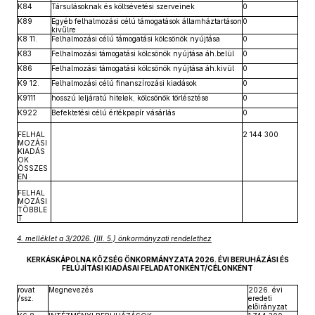
K84
Társulásoknak és költsévetési szerveinek
0
K89
Egyéb felhalmozási célú támogatások államháztartáson
0
kivűlre
K8 11.
Felhalmozási célú támogatási kölcsönök nyújtása
0
K83
Felhalmozási támogatási kölcsönök nyújtása áh.belül
0
K86
Felhalmozási támogatási kölcsönök nyújtása áh.kivül
0
K9 12.
Felhalmozási célú finanszírozási kiadások
0
K9111
hosszú leljáratú hitelek, kölcsönök törlésztése
0
K922
Befektetési célú értékpapír vásárlás
0
FELHAL
2 144 300
MOZÁSI
KIADÁS
OK
ÖSSZES
EN
FELHAL
MOZÁSI
TÖBBLE
T
4. melléklet a 3/2026. (III. 5.) önkormányzati rendelethez
KERKÁSKÁPOLNA KÖZSÉG ÖNKORMÁNYZATA 2026. ÉVI BERUHÁZÁSI ÉS
FELÚJÍTÁSI KIADÁSAI FELADATONKÉNT/CÉLONKÉNT
rovat
Megnevezés
2026. évi
/ssz.
eredeti
előirányzat