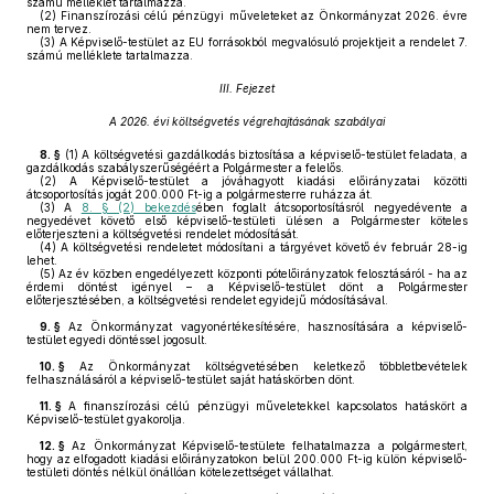
számú melléklet tartalmazza.
(2)
Finanszírozási célú pénzügyi műveleteket az Önkormányzat 2026. évre
nem tervez.
(3)
A Képviselő-testület az EU forrásokból megvalósuló projektjeit a rendelet 7.
számú melléklete tartalmazza.
III. Fejezet
A 2026. évi költségvetés végrehajtásának szabályai
8. §
(1)
A költségvetési gazdálkodás biztosítása a képviselő-testület feladata, a
gazdálkodás szabályszerűségéért a Polgármester a felelős.
(2)
A Képviselő-testület a jóváhagyott kiadási előirányzatai közötti
átcsoportosítás jogát 200.000 Ft-ig a polgármesterre ruházza át.
(3)
A
8. § (2) bekezdés
ében foglalt átcsoportosításról negyedévente a
negyedévet követő első képviselő-testületi ülésen a Polgármester köteles
előterjeszteni a költségvetési rendelet módosítását.
(4)
A költségvetési rendeletet módosítani a tárgyévet követő év február 28-ig
lehet.
(5)
Az év közben engedélyezett központi pótelőirányzatok felosztásáról - ha az
érdemi döntést igényel – a Képviselő-testület dönt a Polgármester
előterjesztésében, a költségvetési rendelet egyidejű módosításával.
9. §
Az Önkormányzat vagyonértékesítésére, hasznosítására a képviselő-
testület egyedi döntéssel jogosult.
10. §
Az Önkormányzat költségvetésében keletkező többletbevételek
felhasználásáról a képviselő-testület saját hatáskörben dönt.
11. §
A finanszírozási célú pénzügyi műveletekkel kapcsolatos hatáskört a
Képviselő-testület gyakorolja.
12. §
Az Önkormányzat Képviselő-testülete felhatalmazza a polgármestert,
hogy az elfogadott kiadási előirányzatokon belül 200.000 Ft-ig külön képviselő-
testületi döntés nélkül önállóan kötelezettséget vállalhat.