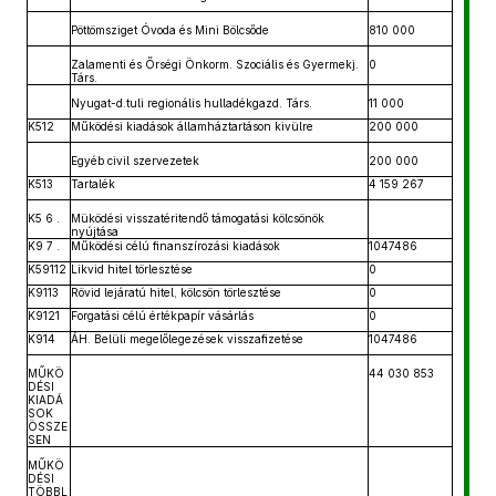
Pöttömsziget Óvoda és Mini Bölcsőde
810 000
Zalamenti és Őrségi Önkorm. Szociális és Gyermekj.
0
Társ.
Nyugat-d.tuli regionális hulladékgazd. Társ.
11 000
K512
Működési kiadások államháztartáson kivülre
200 000
Egyéb civil szervezetek
200 000
K513
Tartalék
4 159 267
K5 6 .
Müködési visszatéritendő támogatási kölcsönök
nyújtása
K9 7 .
Működési célú finanszírozási kiadások
1047486
K59112
Likvid hitel törlesztése
0
K9113
Rövid lejáratú hitel, kölcsön törlesztése
0
K9121
Forgatási célú értékpapír vásárlás
0
K914
ÁH. Belüli megelőlegezések visszafizetése
1047486
MŰKÖ
44 030 853
DÉSI
KIADÁ
SOK
ÖSSZE
SEN
MŰKÖ
DÉSI
TÖBBL