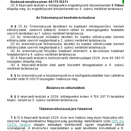
Kiadások mindösszesen
46 175 153 Ft
(3)
A Képviselő-testület a költségvetési engedélyezett létszámkeretet
3 főben
állapítja meg. Az engedélyezett létszámkeretet az 6. számú melléklet tartalmazz
Az Önkormányzat bevételei és kiadásai
4. §
(1)
Az Önkormányzat bevételeit és kiadásait mérlegszerűen, kiemelt
előirányzatok, valamint kötelező, önként vállalt és államigazgatási feladatok
szerinti bontásban az 1. számú melléklet tartalmazza.
(2)
Az önkormányzat működési bevételi és kiadási előirányzatai kiemelt
előirányzatok szerinti megbontását a 2. számú melléklet tartalmazza.
(3)
Az önkormányzat felhalmozási bevételi és kiadási előirányzatai kiemelt
előirányzatok szerinti megbontását a 3. számú melléklet tartalmazza.
(4)
Az önkormányzat felújítási kiadásait célonként, a beruházási kiadásait
feladatonként a 4. számú melléklet tartalmazza.
(5)
A Képviselő-testület a köztisztviselői illetményalapot 2026. évre 46 380 Ft
összegben állapítja meg.
(6)
A Képviselő-testület által adott közvetett támogatásokat a 9. számú
melléklet tartalmazza.
5. §
Az önkormányzat a közalkalmazott és a közfoglalkoztatottak havi cafetéria
keretét nettó 15 000 Ft összegben határozza meg.
Általános és céltartalékok
6. §
A képviselő-testület a 2026. költségvetési évben 4 159 267 Ft tartalékot
képez, melyet az 5. számú melléklet tartalmazza.
Többéves kihatással járó feladatok
7. §
(1)
A Képviselő-testület 2026. évre nem határoz meg olyan fejlesztési célt,
melynek megvalósításához Magyarország gazdasági stabilitásáról szóló
2011. évi
CXCIV. törvény
alapján adósságot keletkeztető ügylet megkötése válhat
szükségessé. A törvényhez kapcsolódóan a saját bevételek kimutatását a 8.