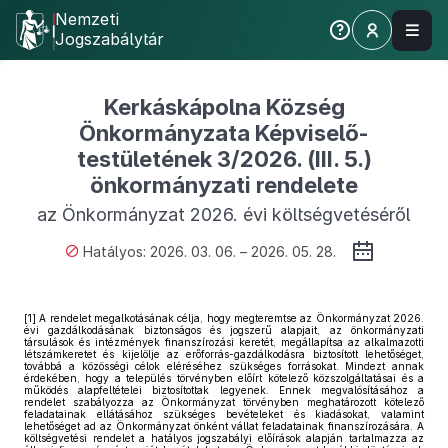
Nemzeti
Jogszabálytár
Kerkáskápolna Község
Önkormányzata Képviselő-
testületének 3/2026. (III. 5.)
önkormányzati rendelete
az Önkormányzat 2026. évi költségvetéséről
Hatályos: 2026. 03. 06. – 2026. 05. 28.
[1]
A rendelet megalkotásának célja, hogy megteremtse az Önkormányzat 2026.
évi gazdálkodásának biztonságos és jogszerű alapjait, az önkormányzati
társulások és intézmények finanszírozási keretét, megállapítsa az alkalmazotti
létszámkeretet és kijelölje az erőforrás-gazdálkodásra biztosított lehetőséget,
továbbá a közösségi célok eléréséhez szükséges forrásokat. Mindezt annak
érdekében, hogy a település törvényben előírt kötelező közszolgáltatásai és a
működés alapfeltételei biztosítottak legyenek. Ennek megvalósításához a
rendelet szabályozza az Önkormányzat törvényben meghatározott kötelező
feladatainak ellátásához szükséges bevételeket és kiadásokat, valamint
lehetőséget ad az Önkormányzat önként vállat feladatainak finanszírozására. A
költségvetési rendelet a hatályos jogszabályi előírások alapján tartalmazza az