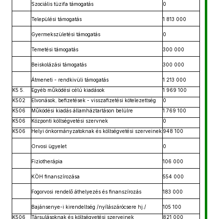
Szociális tüzifa támogatás
0
Települési támogatás
1 813 000
Gyermekszületési támogatás
0
Temetési támogatás
300 000
Beiskolázási támogatás
300 000
Átmeneti - rendkivüli támogatás
1 213 000
K5 5.
Egyéb működési célú kiadások
1 969 100
K502
Elvonások, befizetések - visszafizetési kötelezettség
0
K506
Működési kiadás államháztartáson belülre
1 769 100
K506
Központi költségvetési szervnek
0
K506
Helyi önkormányzatoknak és költségvetési szerveinek
948 100
Orvosi ügyelet
0
Fiziotherápia
106 000
KÖH finanszírozása
554 000
Fogorvosi rendelő áthelyezés és finanszírozás
183 000
Bajánsenye-i kirendeltség /nyílászárócsere hj./
105 100
K506
Társulásoknak és költségvetési szerveinek
821 000