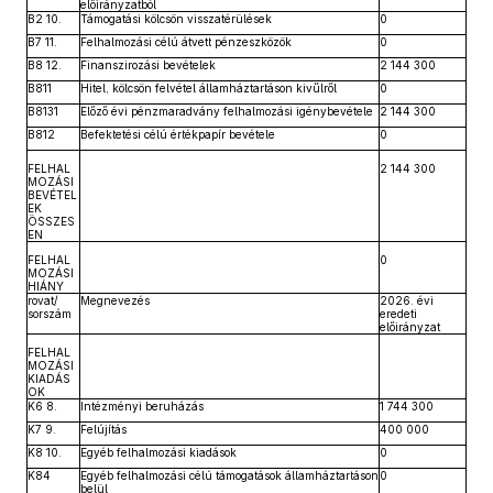
előirányzatból
B2 10.
Támogatási kölcsön visszatérülések
0
B7 11.
Felhalmozási célú átvett pénzeszközök
0
B8 12.
Finanszirozási bevételek
2 144 300
B811
Hitel, kölcsön felvétel államháztartáson kivűlről
0
B8131
Előző évi pénzmaradvány felhalmozási igénybevétele
2 144 300
B812
Befektetési célú értékpapír bevétele
0
FELHAL
2 144 300
MOZÁSI
BEVÉTEL
EK
ÖSSZES
EN
FELHAL
0
MOZÁSI
HIÁNY
rovat/
Megnevezés
2026. évi
sorszám
eredeti
előirányzat
FELHAL
MOZÁSI
KIADÁS
OK
K6 8.
Intézményi beruházás
1 744 300
K7 9.
Felújítás
400 000
K8 10.
Egyéb felhalmozási kiadások
0
K84
Egyéb felhalmozási célú támogatások államháztartáson
0
belül