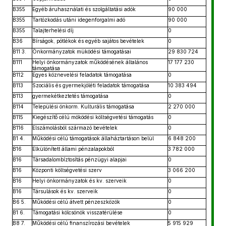
B355
Egyéb áruhasználati és szolgáltatási adók
90 000
B355
Tartózkodás utáni idegenforgalmi adó
90 000
B355
Talajterhelési díj
0
B36
Bírságok, pótlékok és egyéb sajátos bevételek
0
B11 3.
Önkormányzatok müködési támogatásai
29 830 724
B111
Helyi önkormányzatok működésének általános
17 177 230
támogatása
B112
Egyes köznevelési feladatok támogatása
0
B113
Szociális és gyermekjóléti feladatok támogatása
10 383 494
B113
gyermekétkeztetés támogatása
0
B114
Települési önkorm. Kulturális támogatása
2 270 000
B115
Kiegészítő célú möködési költségvetési támogatás
0
B116
Elszámolásból származó bevételek
0
B1 4.
Működési célú támogatások állaháztartáson belül
6 848 200
B16
Elkülönített állami pénzalapokból
3 782 000
B16
Társadalombíztosítás pénzügyi alapjai
0
B16
Központi költségvetési szerv
3 066 200
B16
Helyi önkormányzatok és kv. szerveik
0
B16
Társulások és kv. szerveik
0
B6 5.
Működési célú átvett pénzeszközök
0
B1 6.
Támogatási kölcsönök visszatérülése
0
B8 7.
Működési célú finanszírozási bevételek
5 915 929