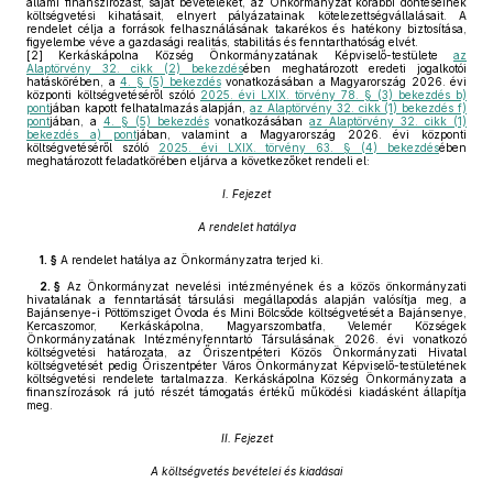
állami finanszírozást, saját bevételeket, az Önkormányzat korábbi döntéseinek
költségvetési kihatásait, elnyert pályázatainak kötelezettségvállalásait. A
rendelet célja a források felhasználásának takarékos és hatékony biztosítása,
figyelembe véve a gazdasági realitás, stabilitás és fenntarthatóság elvét.
[2]
Kerkáskápolna Község Önkormányzatának Képviselő-testülete
az
Alaptörvény 32. cikk (2) bekezdés
ében meghatározott eredeti jogalkotói
hatáskörében, a
4. § (5) bekezdés
vonatkozásában a Magyarország 2026. évi
központi költségvetéséről szóló
2025. évi LXIX. törvény 78. § (3) bekezdés b)
pont
jában kapott felhatalmazás alapján,
az Alaptörvény 32. cikk (1) bekezdés f)
pont
jában, a
4. § (5) bekezdés
vonatkozásában
az Alaptörvény 32. cikk (1)
bekezdés a) pont
jában, valamint a Magyarország 2026. évi központi
költségvetéséről szóló
2025. évi LXIX. törvény 63. § (4) bekezdés
ében
meghatározott feladatkörében eljárva a következőket rendeli el:
I. Fejezet
A rendelet hatálya
1. §
A rendelet hatálya az Önkormányzatra terjed ki.
2. §
Az Önkormányzat nevelési intézményének és a közös önkormányzati
hivatalának a fenntartását társulási megállapodás alapján valósítja meg, a
Bajánsenye-i Pöttömsziget Óvoda és Mini Bölcsőde költségvetését a Bajánsenye,
Kercaszomor, Kerkáskápolna, Magyarszombatfa, Velemér Községek
Önkormányzatának Intézményfenntartó Társulásának 2026. évi vonatkozó
költségvetési határozata, az Őriszentpéteri Közös Önkormányzati Hivatal
költségvetését pedig Őriszentpéter Város Önkormányzat Képviselő-testületének
költségvetési rendelete tartalmazza. Kerkáskápolna Község Önkormányzata a
finanszírozások rá jutó részét támogatás értékű működési kiadásként állapítja
meg.
II. Fejezet
A költségvetés bevételei és kiadásai