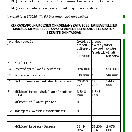
13. §
E rendelet rendelkezéseit 2026. január 1 napjától kell alkalmazni.
14. §
Ez a rendelet a kihirdetését követő napon lép hatályba.
1. melléklet a 3/2026. (III. 5.) önkormányzati rendelethez
KERKÁSKÁPOLNA KÖZSÉG ÖNKORMÁNYZATA 2026. ÉVI BEVÉTELEI ÉS
KIADÁSAI KIEMELT ELŐIRÁNYZATONKÉNT ELLÁTANDÓ FELADATOK
SZERINTI BONTÁSBAN
rova
Megnevezés
2026. évi
eredeti
t
eredeti
előirányzatból
előirányz
kötelező
önként
at
feladatok
vállalt
összesen
feladatok
B
BEVÉTELEK
B4
Intézményi működési bevételek
926 000
0
926 000
B3
Közhatalmi bevételek
510 000
0
510 000
B11
Önkormányzatok müködési támogatása
29 830
28 388
1 442
724
724
000
B1
Müködési támogatások államháztartáson
6 848
6 848
belülről
200
200
B6
Működési célú átvett pénzek
0
0
B25
Támogatási kölcsön visszatérülések
0
0
Működési bevételek összesen
38 114
35 236
2 878
924
924
000