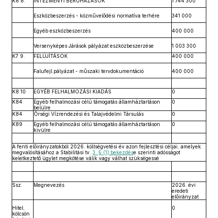
K6 8.
INTÉZMÉNYI BERUHÁZÁSOK
1 744 300
Eszközbeszerzés - közművelődési normatíva terhére
341 000
Egyéb eszközbeszerzés
400 000
Versenyképes Járások pályázat eszközbeszerzése
1 003 300
K7 9.
FELÚJÍTÁSOK
400 000
Falufejl.pályázat - műszaki tervdokumentáció
400 000
K8 10
EGYÉB FELHALMOZÁSI KIADÁS
0
K84
Egyéb felhalmozási célú támogatás államháztartáson
0
belülre
K84
Őrségi Vízrendezési és Talajvédelmi Társulás
0
K89
Egyéb felhalmozási célú támogatás államháztartáson
0
kivülre
A fenti előirányzatokból 2026. költségvetési év azon fejlesztési céljai, amelyek
megvalósításához a Stabilitási tv.
3. § (1) bekezdés
e szerinti adósságot
keletkeztető ügylet megkötése válik vagy válhat szükségessé
Ssz.
Megnevezés
2026. évi
eredeti
előirányzat
Hitel,
0
kölcsön