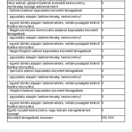
Helyi adónál, gépjárműadónál biztosított kedvezmény,
0
mentesség összege adónemenként
- Építményadóval kapcsolatos közvetett támogatások
0
- jogszabály alapján (adómentesség, kedvezmény)
0
- egyedi döntés alapján (adómérséklés, méltányosságból történő
0
fizetési könnyítés)
- Magánszemélyek kommunális adójával kapcsolatos közvetett
0
támogatások
- jogszabály alapján (adómentesség, kedvezmény)
0
- egyedi döntés alapján (adómérséklés, méltányosságból történő
0
fizetési könnyítés)
- Idegenforgalmi adóval kapcsolatos közvetett támogatások
0
- jogszabály alapján (adómentesség, kedvezmény)
0
- egyedi döntés alapján (adómérséklés, méltányosságból történő
0
fizetési könnyítés)
- Iparűzési adóval kapcsolatos közvetett támogatások
0
- jogszabály alapján (adómentesség, kedvezmény)
0
- egyedi döntés alapján (adómérséklés, méltányosságból történő
0
fizetési könnyítés)
- Gépjárműadóval kapcsolatos közvetett támogatások
0
- jogszabály alapján (adómentesség, kedvezmény)
0
- egyedi döntés alapján (adómérséklés, méltányosságból történő
0
fizetési könnyítés)
Egyéb nyújtott kedvezmény vagy kölcsön elengedésének
0
összege
Közvetett támogatások összesen
916 000