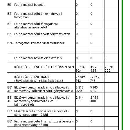
B5
Felhalmozási bevétel
0
0
B21
Felhalmozási célú önkormányzati
0
0
támogatás
B2
Felhalmozási célú támogatások
0
0
államháztartáson belül
B7
Felhalmozási célú átvett pénzeszközök
0
0
B74
Támogatási kölcsön visszatérülések.
0
0
Felhalmozási bevételek összesen
0
0
0
KÖLTSÉGVETÉSI BEVÉTELEK ÖSSZESEN
38 114
35 236
2 878
924
924
000
KÖLTSÉGVETÉSI HIÁNY
-7 012
-7 012
0
(Bevételek össz. < Kiadások össz.)
743
743
B81
Előző évi pénzmaradvány, vállalkozási
5 915
5 915
31
maradvány működési célú igénybevétele
929
929
B81
Előző évi pénzmaradvány, vállalkozási
2 144
2 144
31
maradvány felhalmozási célú
300
300
igénybevétele
B81
Működési célú finanszírozási bevétel -
0
0
pénzmaradvány nélkül
B81
Felhalmozási célú finanszírozási bevétel-
0
0
pénzmaradvány nélkül