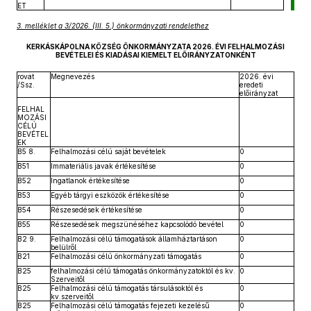
ET
3. melléklet a 3/2026. (III. 5.) önkormányzati rendelethez
KERKÁSKÁPOLNA KÖZSÉG ÖNKORMÁNYZATA 2026. ÉVI FELHALMOZÁSI
BEVÉTELEI ÉS KIADÁSAI KIEMELT ELŐIRÁNYZATONKÉNT
rovat
Megnevezés
2026. évi
/Ssz.
eredeti
előirányzat
FELHAL
MOZÁSI
CÉLÚ
BEVÉTEL
EK
B5 8.
Felhalmozási célú saját bevételek
0
B51
Immateriális javak értékesítése
0
B52
Ingatlanok értékesítése
0
B53
Egyéb tárgyi eszközök értékesítése
0
B54
Részesedések értékesítése
0
B55
Részesedések megszünéséhez kapcsolódó bevétel
0
B2 9.
Felhalmozási célú támogatások államháztartáson
0
belülről
B21
Felhalmozási célú önkormányzati támogatás
0
B25
felhalmozási célú támogatás önkormányzatoktól és kv.
0
Szerveitől
B25
Felhalmozási célú támogatás társulásoktól és
0
kv.szerveitől
B25
Felhalmozási célú támogatás fejezeti kezelésű
0