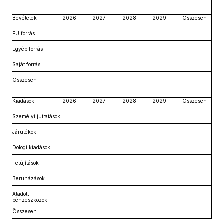
Bevételek
2026
2027
2028
2029
Összesen
EU forrás
Egyéb forrás
Saját forrás
Összesen
Kiadások
2026
2027
2028
2029
Összesen
Személyi juttatások
Járulékok
Dologi kiadások
Felújítások
Beruházások
Átadott
pénzeszközök
Összesen