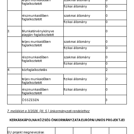
teljes munkaidőben
szakmai állomány
0
foglalkoztatott
fizikai állomány
0
részmunkaidőben
szakmai állomány
0
foglalkoztatott
fizikai állomány
0
3.
Munkatörvénykönyve
0
alapján foglalkoztatott
teljes munkaidőben
szakmai állomány
0
foglalkoztatott
fizikai állomány
0
részmunkaidőben
szakmai állomány
0
foglalkoztatott
fizikai állomány
0
4.
közfoglalkoztatás
2
teljes munkaidőben
fizikai állomány
2
foglalkoztatott
részmunkaidőben
fizikai állomány
0
foglalkoztatott
ÖSSZESEN
3
7. melléklet a 3/2026. (III. 5.) önkormányzati rendelethez
KERKÁSKÁPOLNA KÖZSÉG ÖNKORMÁNYZATA EURÓPAI UNIÓS PROJEKTJEI
EU projekt megnevezése: