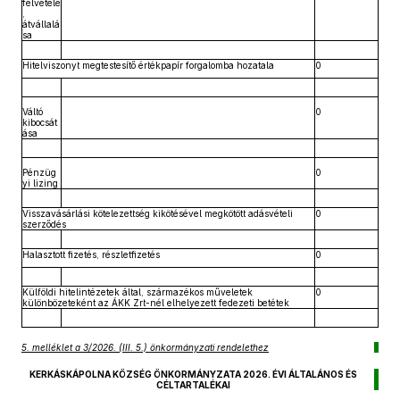
felvétele
,
átvállalá
sa
Hitelviszonyt megtestesítő értékpapír forgalomba hozatala
0
Váltó
0
kibocsát
ása
Pénzüg
0
yi lizing
Visszavásárlási kötelezettség kikötésével megkötött adásvételi
0
szerződés
Halasztott fizetés, részletfizetés
0
Külföldi hitelintézetek által, származékos műveletek
0
különbözeteként az ÁKK Zrt-nél elhelyezett fedezeti betétek
5. melléklet a 3/2026. (III. 5.) önkormányzati rendelethez
KERKÁSKÁPOLNA KÖZSÉG ÖNKORMÁNYZATA 2026. ÉVI ÁLTALÁNOS ÉS
CÉLTARTALÉKAI