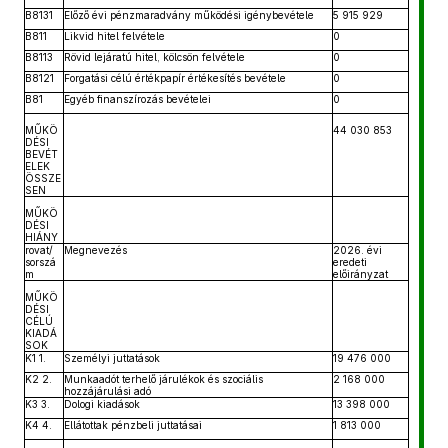
B8131
Előző évi pénzmaradvány működési igénybevétele
5 915 929
B811
Likvid hitel felvétele
0
B8113
Rövid lejáratú hitel, kölcsön felvétele
0
B8121
Forgatási célú értékpapír értékesítés bevétele
0
B81
Egyéb finanszírozás bevételei
0
MŰKÖ
44 030 853
DÉSI
BEVÉT
ELEK
ÖSSZE
SEN
MŰKÖ
DÉSI
HIÁNY
rovat/
Megnevezés
2026. évi
sorszá
eredeti
m
előirányzat
MŰKÖ
DÉSI
CÉLÚ
KIADÁ
SOK
K1 1.
Személyi juttatások
19 476 000
K2 2.
Munkaadót terhelő járulékok és szociális
2 168 000
hozzájárulási adó
K3 3.
Dologi kiadások
13 398 000
K4 4.
Ellátottak pénzbeli juttatásai
1 813 000