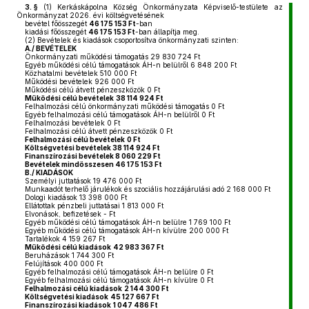
3. §
(1)
Kerkáskápolna Község Önkormányzata Képviselő-testülete az
Önkormányzat 2026. évi költségvetésének
bevétel főösszegét
46 175 153 Ft
-ban
kiadási főösszegét
46 175 153 Ft
-ban állapítja meg.
(2)
Bevételek és kiadások csoportosítva önkormányzati szinten:
A./ BEVÉTELEK
Önkormányzati működési támogatás 29 830 724 Ft
Egyéb működési célú támogatások ÁH-n belülről 6 848 200 Ft
Közhatalmi bevételek 510 000 Ft
Működési bevételek 926 000 Ft
Működési célú átvett pénzeszközök 0 Ft
Működési célú bevételek
38 114 924 Ft
Felhalmozási célú önkormányzati működési támogatás 0 Ft
Egyéb felhalmozási célú támogatások ÁH-n belülről 0 Ft
Felhalmozási bevételek 0 Ft
Felhalmozási célú átvett pénzeszközök 0 Ft
Felhalmozási célú bevételek
0 Ft
Költségvetési bevételek 38 114 924 Ft
Finanszírozási bevételek 8 060 229 Ft
Bevételek mindösszesen 46 175 153 Ft
B./ KIADÁSOK
Személyi juttatások 19 476 000 Ft
Munkaadót terhelő járulékok és szociális hozzájárulási adó 2 168 000 Ft
Dologi kiadások 13 398 000 Ft
Ellátottak pénzbeli juttatásai 1 813 000 Ft
Elvonások, befizetések - Ft
Egyéb működési célú támogatások ÁH-n belülre 1 769 100 Ft
Egyéb működési célú támogatások ÁH-n kívülre 200 000 Ft
Tartalékok 4 159 267 Ft
Működési célú kiadások
42 983 367 Ft
Beruházások 1 744 300 Ft
Felújítások 400 000 Ft
Egyéb felhalmozási célú támogatások ÁH-n belülre 0 Ft
Egyéb felhalmozási célú támogatások ÁH-n kívülre 0 Ft
Felhalmozási célú kiadások
2 144 300 Ft
Költségvetési kiadások
45 127 667 Ft
Finanszírozási kiadások
1 047 486 Ft