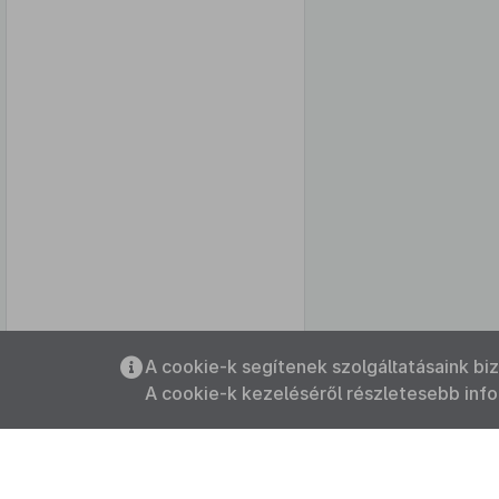
Az oldalmenübe visszatéréshez
A cookie-k segítenek szolgáltatásaink bi
használhatja az
ALT + S
billentyűket.
A cookie-k kezeléséről részletesebb inf