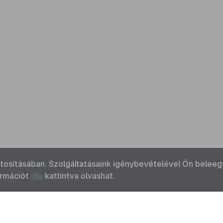
ztosításában. Szolgáltatásaink igénybevételével Ön beleeg
ormációt
ide
kattintva olvashat.