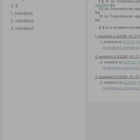
1. §
(1)
Az Önkormányzat v
2. §
melléklet
lép.
(2)
Az Önkormányzat vagyo
1. melléklet
lép.
(3)
Az Önkormányzat vagyo
2. melléklet
lép.
3. melléklet
2. §
Ez a rendelet a kihird
1. melléklet a 3/2026. (IV. 2
„
1. melléklet az
5/2023. (I
(A melléklet szövegét a(
2. melléklet a 3/2026. (IV. 2
„
2. melléklet az
5/2023. (I
(A melléklet szövegét a(
3. melléklet a 3/2026. (IV. 2
„
3. melléklet az
5/2023. (I
(A melléklet szövegét a(