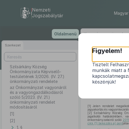
Nemzeti
Magyar 
Jogszabálytár
Ugrás
Oldalmenü
a
tartalomra
Szerkezet
Szilsárká
Figyelem!
3
Tisztelt Felhasz
Szilsárkány Község
munkák miatt a 
Önkormányzata Képviselő-
az Önkormányz
kapcsolatmegsza
testületének 3/2026. (IV. 27.)
önkormányzati rendelete
köszönjük!
az Önkormányzat vagyonáról
és a vagyongazdálkodásról
szóló 5/2023. (IV. 21.)
önkormányzati rendelet
[1]
Jelen rendelet megalkotá
módosításáról
jogyakorlás és vagyonkezelés 
[1]
[2]
Szilsárkány Község Önk
jogalkotói hatáskörében, 
[2]
önkormányzatairól szóló
2011
cikk (1) bekezdés a) pont
jába
1. §