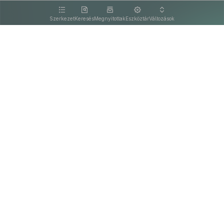
kattintva olvashat.
Szerkezet
Keresés
Megnyitottak
Eszköztár
Változások
Kapcsolat
Felhasználási feltételek
PDF
Akadálymentesítési nyilatkozat
Adatkezelési tájékoztató