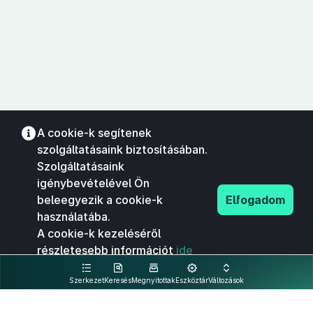
A cookie-k segítenek
szolgáltatásaink biztosításában.
Szolgáltatásaink
igénybevételével Ön
beleegyezik a cookie-k
Elfogadom
használatába.
A cookie-k kezeléséről
részletesebb információt
ide
kattintva olvashat.
Szerkezet
Keresés
Megnyitottak
Eszköztár
Változások