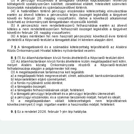
(3)
A pénzügyi elszámolás a támogatási célokkal kapcsolatosan felmerülő
költségekről szabályszerűen kiállított, záradékkal ellátott, hitelesített számviteli
bizonylatok másolatával és számlaösszesítővel történik.
(4)
A határidőben történő pénzügyi elszámolási kötelezettség elmulasztása
esetén az átvevő köteles a pénzeszköz teljes összegét legkésőbb a tárgyévet
követő év február 28. napjáig visszafizetni, illetve a következő alkalommal
kizárható az önkormányzati támogatásban részesülők köréből.
(5)
A pénzeszköz nem rendeltetésszerű felhasználása esetén az átvevő
köteles a nem rendeltetésszerűen felhasznált összeget legkésőbb a tárgyévet
követő év február 28. napjáig visszafizetni.
(6)
A teljes mértékben fel nem használt pénzeszköz következő évre történő
átviteléről a Képviselő-testület a támogatott által írt kérelem alapján dönt.
7. §
A támogatásokról és a számadási kötelezettség teljesítéséről az Alsóörsi
Közös Önkormányzati Hivatal köteles nyilvántartást vezetni.
8. §
(1)
Az államháztartáson kívüli forrás átvételéről a Képviselő-testület dönt.
(2)
Az államháztartáson kívüli forrás átvételére külön megállapodást kell kötni,
melyet Alsóörs község Önkormányzata részéről a Képviselő-testület
felhatalmazása alapján a polgármester köt meg.
(3)
A megállapodásnak tartalmaznia kell legalább:
a)
a megállapodó felek megnevezését, címét, adószámát, bankszámlaszámát,
b)
képviseletében eljáró személyeket,
c)
a forrás nyújtásáról szóló döntést,
d)
a támogatás összegét,
e)
a támogatás felhasználásának célját, feltételeit,
f)
a támogató pénzügyi teljesítését és a pénzügyi teljesítés ütemezését,
g)
a pénzügyi elszámolás, és a szakmai beszámoló módját, helyét és idejét,
h)
a megállapodásban vállalt kötelezettségek nem teljesítésének
következményeit,i) ingó, ingatlan esetén a hasznosítás módját, feltételeit.
9. §
Ez a rendelet 2026. február 1-jén lép hatályba.