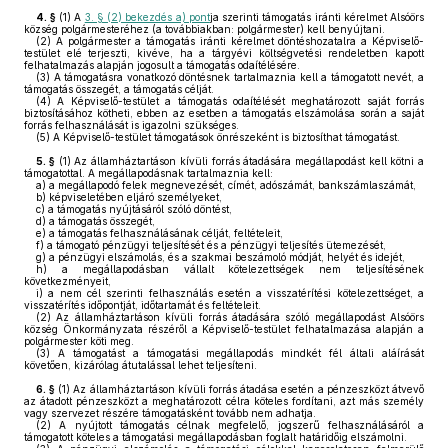
4. §
(1)
A
3. § (2) bekezdés a) pont
ja szerinti támogatás iránti kérelmet Alsóörs
község polgármesteréhez (a továbbiakban: polgármester) kell benyújtani.
(2)
A polgármester a támogatás iránti kérelmet döntéshozatalra a Képviselő-
testület elé terjeszti, kivéve, ha a tárgyévi költségvetési rendeletben kapott
felhatalmazás alapján jogosult a támogatás odaítélésére.
(3)
A támogatásra vonatkozó döntésnek tartalmaznia kell a támogatott nevét, a
támogatás összegét, a támogatás célját.
(4)
A Képviselő-testület a támogatás odaítélését meghatározott saját forrás
biztosításához kötheti, ebben az esetben a támogatás elszámolása során a saját
forrás felhasználását is igazolni szükséges.
(5)
A Képviselő-testület támogatások önrészeként is biztosíthat támogatást.
5. §
(1)
Az államháztartáson kívüli forrás átadására megállapodást kell kötni a
támogatottal. A megállapodásnak tartalmaznia kell:
a)
a megállapodó felek megnevezését, címét, adószámát, bankszámlaszámát,
b)
képviseletében eljáró személyeket,
c)
a támogatás nyújtásáról szóló döntést,
d)
a támogatás összegét,
e)
a támogatás felhasználásának célját, feltételeit,
f)
a támogató pénzügyi teljesítését és a pénzügyi teljesítés ütemezését,
g)
a pénzügyi elszámolás, és a szakmai beszámoló módját, helyét és idejét,
h)
a megállapodásban vállalt kötelezettségek nem teljesítésének
következményeit,
i)
a nem cél szerinti felhasználás esetén a visszatérítési kötelezettséget, a
visszatérítés időpontját, időtartamát és feltételeit.
(2)
Az államháztartáson kívüli forrás átadására szóló megállapodást Alsóörs
község Önkormányzata részéről a Képviselő-testület felhatalmazása alapján a
polgármester köti meg.
(3)
A támogatást a támogatási megállapodás mindkét fél általi aláírását
követően, kizárólag átutalással lehet teljesíteni.
6. §
(1)
Az államháztartáson kívüli forrás átadása esetén a pénzeszközt átvevő
az átadott pénzeszközt a meghatározott célra köteles fordítani, azt más személy
vagy szervezet részére támogatásként tovább nem adhatja.
(2)
A nyújtott támogatás célnak megfelelő, jogszerű felhasználásáról a
támogatott köteles a támogatási megállapodásban foglalt határidőig elszámolni.