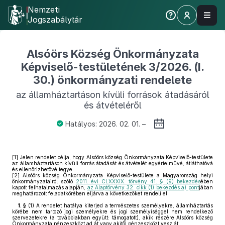
Nemzeti
Jogszabálytár
Alsóörs Község Önkormányzata
Képviselő-testületének 3/2026. (I.
30.) önkormányzati rendelete
az államháztartáson kívüli források átadásáról
és átvételéről
Hatályos: 2026. 02. 01. –
[1]
Jelen rendelet célja, hogy Alsóörs község Önkormányzata Képviselő-testülete
az államháztartáson kívüli forrás átadását és átvételét egyértelművé, átláthatóvá
és ellenőrizhetővé tegye.
[2]
Alsóörs község Önkormányzata Képviselő-testülete a Magyarország helyi
önkormányzatairól szóló
2011. évi CLXXXIX. törvény 41. § (9) bekezdés
ében
kapott felhatalmazás alapján,
az Alaptörvény 32. cikk (1) bekezdés a) pont
jában
meghatározott feladatkörében eljárva a következőket rendeli el:
1. §
(1)
A rendelet hatálya kiterjed a természetes személyekre, államháztartás
körébe nem tartozó jogi személyekre és jogi személyiséggel nem rendelkező
szervezetekre (a továbbiakban együtt: támogatott), akik részére Alsóörs község
Önkormányzata pénzeszközt ad át vagy akitől pénzeszközt vesz át.