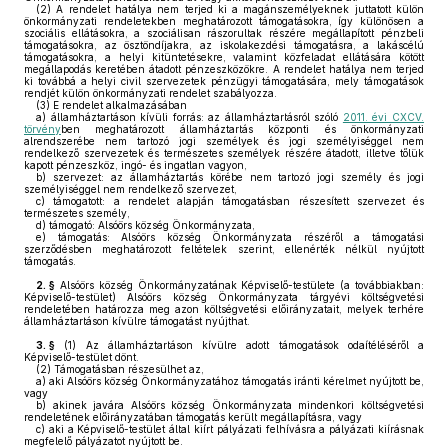
(2)
A rendelet hatálya nem terjed ki a magánszemélyeknek juttatott külön
önkormányzati rendeletekben meghatározott támogatásokra, így különösen a
szociális ellátásokra, a szociálisan rászorultak részére megállapított pénzbeli
támogatásokra, az ösztöndíjakra, az iskolakezdési támogatásra, a lakáscélú
támogatásokra, a helyi kitüntetésekre, valamint közfeladat ellátására kötött
megállapodás keretében átadott pénzeszközökre. A rendelet hatálya nem terjed
ki továbbá a helyi civil szervezetek pénzügyi támogatására, mely támogatások
rendjét külön önkormányzati rendelet szabályozza.
(3)
E rendelet alkalmazásában
a)
államháztartáson kívüli forrás: az államháztartásról szóló
2011. évi CXCV.
törvény
ben meghatározott államháztartás központi és önkormányzati
alrendszerébe nem tartozó jogi személyek és jogi személyiséggel nem
rendelkező szervezetek és természetes személyek részére átadott, illetve tőlük
kapott pénzeszköz, ingó- és ingatlan vagyon,
b)
szervezet: az államháztartás körébe nem tartozó jogi személy és jogi
személyiséggel nem rendelkező szervezet,
c)
támogatott: a rendelet alapján támogatásban részesített szervezet és
természetes személy,
d)
támogató: Alsóörs község Önkormányzata,
e)
támogatás: Alsóörs község Önkormányzata részéről a támogatási
szerződésben meghatározott feltételek szerint, ellenérték nélkül nyújtott
támogatás.
2. §
Alsóörs község Önkormányzatának Képviselő-testülete (a továbbiakban:
Képviselő-testület) Alsóörs község Önkormányzata tárgyévi költségvetési
rendeletében határozza meg azon költségvetési előirányzatait, melyek terhére
államháztartáson kívülre támogatást nyújthat.
3. §
(1)
Az államháztartáson kívülre adott támogatások odaítéléséről a
Képviselő-testület dönt.
(2)
Támogatásban részesülhet az,
a)
aki Alsóörs község Önkormányzatához támogatás iránti kérelmet nyújtott be,
vagy
b)
akinek javára Alsóörs község Önkormányzata mindenkori költségvetési
rendeletének előirányzatában támogatás került megállapításra, vagy
c)
aki a Képviselő-testület által kiírt pályázati felhívásra a pályázati kiírásnak
megfelelő pályázatot nyújtott be.