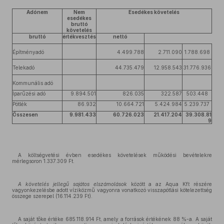
Adónem
Nem
Esedékes követelés
esedékes
bruttó
követelés
bruttó
értékvesztés
nettó
Építményadó
4.499.788
2.711.090
1.788.698
Telekadó
44.735.479
12.958.543
31.776.936
Kommunális adó
Iparűzési adó
9.894.501
826.035
322.587
503.448
Pótlék
86.932
10.664.721
5.424.984
5.239.737
Összesen
9.981.433
60.726.023
21.417.204
39.308.81
9
A költségvetési évben esedékes követelések működési bevételekre
mérlegsoron 1.337.309 Ft.
A követelés jellegű sajátos elszámolások
között a az Aqua Kft részére
vagyonkezelésbe adott víziközmű vagyonra vonatkozó visszapótlási kötelezettség
összege szerepel (16.114.239 Ft).
A saját tőke értéke 685.118.914 Ft, amely a források értékének 88 %-a. A saját