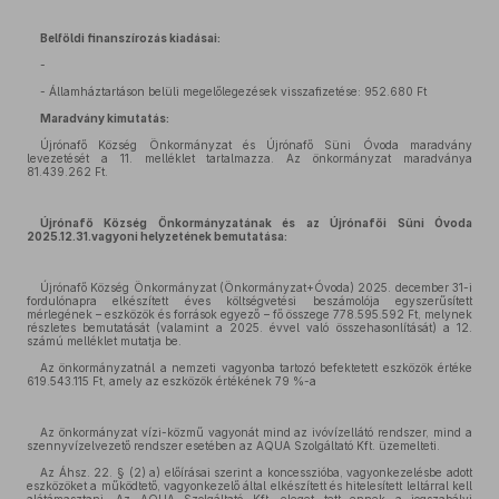
Belföldi finanszírozás kiadásai:
-
- Államháztartáson belüli megelőlegezések visszafizetése: 952.680 Ft
Maradvány kimutatás:
Újrónafő Község Önkormányzat és Újrónafő Süni Óvoda maradvány
levezetését a 11. melléklet tartalmazza. Az önkormányzat maradványa
81.439.262 Ft.
Újrónafő Község Önkormányzatának és az Újrónafői Süni Óvoda
2025.12.31.vagyoni helyzetének bemutatása:
Újrónafő Község Önkormányzat (Önkormányzat+Óvoda) 2025. december 31-i
fordulónapra elkészített éves költségvetési beszámolója egyszerűsített
mérlegének – eszközök és források egyező – fő összege 778.595.592 Ft, melynek
részletes bemutatását (valamint a 2025. évvel való összehasonlítását) a 12.
számú melléklet mutatja be.
Az önkormányzatnál a nemzeti vagyonba tartozó befektetett eszközök értéke
619.543.115 Ft, amely az eszközök értékének 79 %-a
Az önkormányzat vízi-közmű vagyonát mind az ivóvízellátó rendszer, mind a
szennyvízelvezető rendszer esetében az AQUA Szolgáltató Kft. üzemelteti.
Az Áhsz. 22. § (2) a) előírásai szerint a koncesszióba, vagyonkezelésbe adott
eszközöket a működtető, vagyonkezelő által elkészített és hitelesített leltárral kell