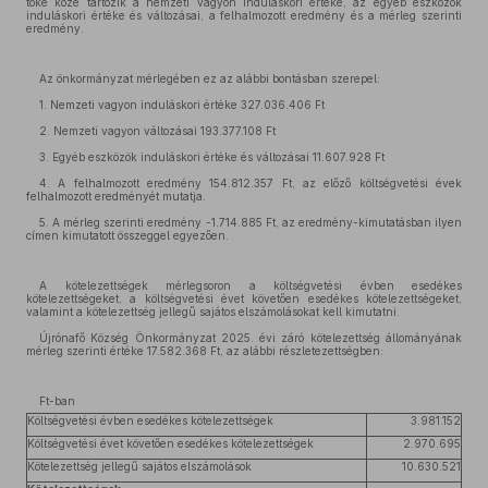
tőke közé tartozik a nemzeti vagyon induláskori értéke, az egyéb eszközök
induláskori értéke és változásai, a felhalmozott eredmény és a mérleg szerinti
eredmény.
Az önkormányzat mérlegében ez az alábbi bontásban szerepel:
1. Nemzeti vagyon induláskori értéke 327.036.406 Ft
2. Nemzeti vagyon változásai 193.377.108 Ft
3. Egyéb eszközök induláskori értéke és változásai 11.607.928 Ft
4. A felhalmozott eredmény 154.812.357 Ft, az előző költségvetési évek
felhalmozott eredményét mutatja.
5. A mérleg szerinti eredmény -1.714.885 Ft, az eredmény-kimutatásban ilyen
címen kimutatott összeggel egyezően.
A kötelezettségek mérlegsoron a költségvetési évben esedékes
kötelezettségeket, a költségvetési évet követően esedékes kötelezettségeket,
valamint a kötelezettség jellegű sajátos elszámolásokat kell kimutatni.
Újrónafő Község Önkormányzat 2025. évi záró kötelezettség állományának
mérleg szerinti értéke 17.582.368 Ft, az alábbi részletezettségben:
Ft-ban
Költségvetési évben esedékes kötelezettségek
3.981.152
Költségvetési évet követően esedékes kötelezettségek
2.970.695
Kötelezettség jellegű sajátos elszámolások
10.630.521