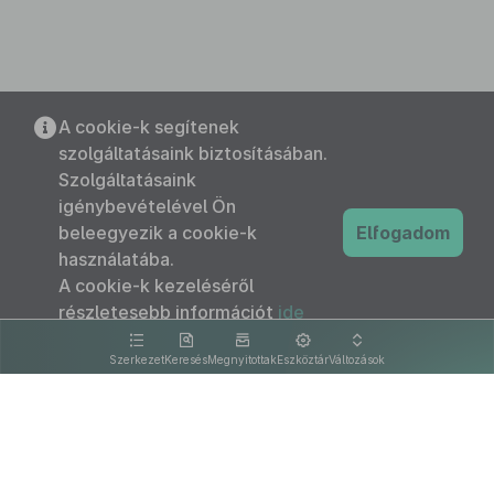
A cookie-k segítenek
szolgáltatásaink biztosításában.
Szolgáltatásaink
igénybevételével Ön
beleegyezik a cookie-k
Elfogadom
használatába.
A cookie-k kezeléséről
részletesebb információt
ide
kattintva olvashat.
Szerkezet
Keresés
Megnyitottak
Eszköztár
Változások