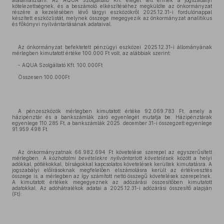
alátámasztani. Az AQUA Szolgáltató Kft. eleget tett ennek a jogszabályi
kötelezettségnek, és a beszámoló elkészítéséhez megküldte az önkormányzat
részére a kezelésében lévő tárgyi eszközökről 2025.12.31-i fordulónappal
készített eszközlistát, melynek összege megegyezik az önkormányzat analitikus
és főkönyvi nyilvántartásának adataival.
Az önkormányzat befektetett pénzügyi eszközei 2025.12.31-i állományának
mérlegben kimutatott értéke 100.000 Ft volt, az alábbiak szerint:
- AQUA Szolgáltató Kft. 100.000Ft
Összesen 100.000Ft
A pénzeszközök mérlegben kimutatott értéke 92.069.783 Ft, amely a
házipénztár és a bankszámlák záró egyenlegét mutatja be. Házipénztárak
egyenlege 110.285 Ft, a bankszámlák 2025. december 31-i összegzett egyenlege
91.959.498 Ft.
Az önkormányzatnak 66.982.694 Ft követelése szerepel az egyszerűsített
mérlegben. A
közhatalmi bevételekre
nyilvántartott követelések
között a helyi
adókkal, pótlékokkal, bírságokkal kapcsolatos követelések kerültek kimutatásra. A
jogszabályi előírásoknak megfelelően elszámolásra került az értékvesztés
összege is, a mérlegben az így számított nettó összegű követelések szerepelnek.
A kimutatott értékek megegyeznek az adózárási összesítőben kimutatott
adatokkal. Az adóhátralékok adatai a 2025.12.31-i adózárási összesítő alapján
(Ft):