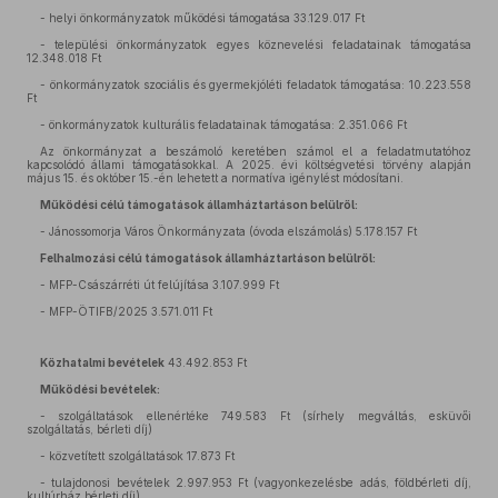
- helyi önkormányzatok működési támogatása 33.129.017 Ft
- települési önkormányzatok egyes köznevelési feladatainak támogatása
12.348.018 Ft
- önkormányzatok szociális és gyermekjóléti feladatok támogatása: 10.223.558
Ft
- önkormányzatok kulturális feladatainak támogatása: 2.351.066 Ft
Az önkormányzat a beszámoló keretében számol el a feladatmutatóhoz
kapcsolódó állami támogatásokkal. A 2025. évi költségvetési törvény alapján
május 15. és október 15.-én lehetett a normatíva igénylést módosítani.
Működési célú támogatások államháztartáson belülről:
- Jánossomorja Város Önkormányzata (óvoda elszámolás) 5.178.157 Ft
Felhalmozási célú támogatások államháztartáson belülről:
- MFP-Császárréti út felújítása 3.107.999 Ft
- MFP-ÖTIFB/2025 3.571.011 Ft
Közhatalmi bevételek
43.492.853 Ft
Működési bevételek:
- szolgáltatások ellenértéke 749.583 Ft (sírhely megváltás, esküvői
szolgáltatás, bérleti díj)
- közvetített szolgáltatások 17.873 Ft
- tulajdonosi bevételek 2.997.953 Ft (vagyonkezelésbe adás, földbérleti díj,
kultúrház bérleti díj)