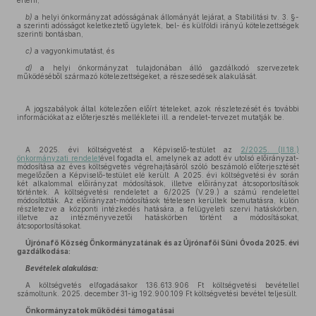
érteni,
b)
a helyi önkormányzat adósságának állományát lejárat, a Stabilitási tv. 3. §-
a szerinti adósságot keletkeztető ügyletek, bel- és külföldi irányú kötelezettségek
szerinti bontásban,
c)
a vagyonkimutatást, és
d)
a helyi önkormányzat tulajdonában álló gazdálkodó szervezetek
működéséből származó kötelezettségeket, a részesedések alakulását.
A jogszabályok által kötelezően előírt tételeket, azok részletezését és további
információkat az előterjesztés mellékletei ill. a rendelet-tervezet mutatják be.
A 2025. évi költségvetést a Képviselő-testület az
2/2025. (II.18.)
önkormányzati rendelet
ével fogadta el, amelynek az adott év utolsó előirányzat-
módosítása az éves költségvetés végrehajtásáról szóló beszámoló előterjesztését
megelőzően a Képviselő-testület elé került. A 2025. évi költségvetési év során
két alkalommal előirányzat módosítások, illetve előirányzat átcsoportosítások
történtek. A költségvetési rendeletet a 6/2025 (V.29.) a számú rendelettel
módosították. Az előirányzat-módosítások tételesen kerültek bemutatásra, külön
részletezve a központi intézkedés hatására, a felügyeleti szervi hatáskörben,
illetve az intézményvezetői hatáskörben történt a módosításokat,
átcsoportosításokat.
Újrónafő Község Önkormányzatának és az Újrónafői Süni Óvoda 2025. évi
gazdálkodása:
Bevételek alakulása:
A költségvetés elfogadásakor 136.613.906 Ft költségvetési bevétellel
számoltunk. 2025. december 31-ig 192.900.109 Ft költségvetési bevétel teljesült.
Önkormányzatok működési támogatásai