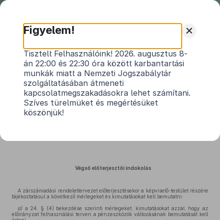
Nemzeti
Jogszabálytár
+
Figyelem!
Újrónafő Község Önkormányzata
Tisztelt Felhasználóink! 2026. augusztus 8-
án 22:00 és 22:30 óra között karbantartási
Képviselő-testületének 4/2026. (V.
munkák miatt a Nemzeti Jogszabálytár
19.) önkormányzati rendeletének
szolgáltatásában átmeneti
indokolása
kapcsolatmegszakadásokra lehet számítani.
Közlönyállapot 2026. 05. 20.
Szíves türelmüket és megértésüket
köszönjük!
Újrónafő Község Önkormányzatának 2025. évi költségvetésének
végrehajtásáról
Végső előterjesztői indokolás
A zárszámadási rendelettervezet előterjesztésekor a képviselő-testület részére
tájékoztatásul a következő mérlegeket és kimutatásokat kell bemutatni:
a)
a 24. § (4) bekezdése szerinti mérlegeket, kimutatásokat azzal, hogy az
előirányzat felhasználási terven a pénzeszközök változásának bemutatását kell