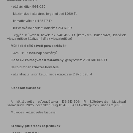
- ellátási díjak 564.020
- kiszámlázott általános forgalmi adó 1.080 Ft
- kamatbevételek 428.117 Ft
- biztosító által fizetett kártérítés 213.633Ft
- egyéb működési bevételek 548.492 Ft (kerekítési különbözet, kiadások
visszatérítése közüzemi díjak visszatérítése)
Működési célú átvett pénzeszközök:
- 325.915 Ft (falunap adomány)
Előző évi költségvetési maradvány
igénybevétele 70.681.069 Ft
Belföldi finanszírozás bevételei:
- államháztartáson belüli megelőlegezése 2.970.695 Ft
Kiadások alakulása:
A költségvetés elfogadásakor 136.613.906 Ft költségvetési kiadással
számoltunk. 2025. december 31-ig 111.460.847 Ft költségvetési kiadás teljesült.
Működési költségvetés kiadásai:
Személyi juttatások és járulékok: