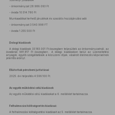
Személyi juttatások
- önkormányzat 28.986.093 Ft
- óvoda 10.514.780 Ft
Munkaadókat terhelő járulékok és szociális hozzájárulási adó
- önkormányzat 3.540.998 FT
- óvoda 1.255.500 Ft
Dologi kiadások
A dologi kiadások 33.183.001 Ft összegben teljesültek az önkormányzatnál, az
óvodánál 981.817 Ft összegben.. A dologi kiadásokon belül az üzemeltetési
anyagok, egyéb szolgáltatások a közüzemi díjak, vásárolt élelmezés képviselnek
jelentős arányt.
Ellátottak pénzbeni juttatásai
2025. évi teljesítés 4.596.100 Ft.
Az egyéb működési célú kiadások
Az egyéb működési célú kiadásokat a 6. melléklet tartalmazza.
Felhalmozási költségvetés kiadásai:
A felhalmozási költségvetési kiadásait az 5. melléklet tartalmazza.