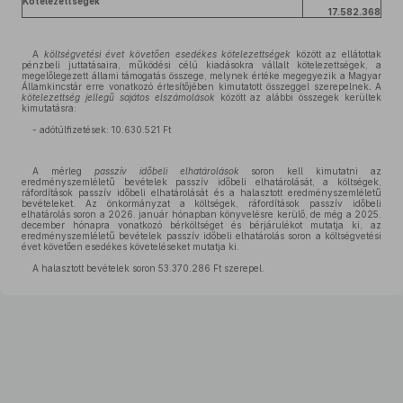
Kötelezettségek
17.582.368
A
költségvetési évet követően esedékes kötelezettségek
között az ellátottak
pénzbeli juttatásaira, működési célú kiadásokra vállalt kötelezettségek, a
megelőlegezett állami támogatás összege, melynek értéke megegyezik a Magyar
Államkincstár erre vonatkozó értesítőjében kimutatott összeggel szerepelnek
.
A
kötelezettség jellegű sajátos elszámolások
között az alábbi összegek kerültek
kimutatásra:
- adótúlfizetések: 10.630.521 Ft
A mérleg
passzív időbeli elhatárolások
soron kell kimutatni az
eredményszemléletű bevételek passzív időbeli elhatárolását, a költségek,
ráfordítások passzív időbeli elhatárolását és a halasztott eredményszemléletű
bevételeket. Az önkormányzat a költségek, ráfordítások passzív időbeli
elhatárolás soron a 2026. január hónapban könyvelésre kerülő, de még a 2025.
december hónapra vonatkozó bérköltséget és bérjárulékot mutatja ki, az
eredményszemléletű bevételek passzív időbeli elhatárolás soron a költségvetési
évet követően esedékes követeléseket mutatja ki.
A halasztott bevételek soron 53.370.286 Ft szerepel.