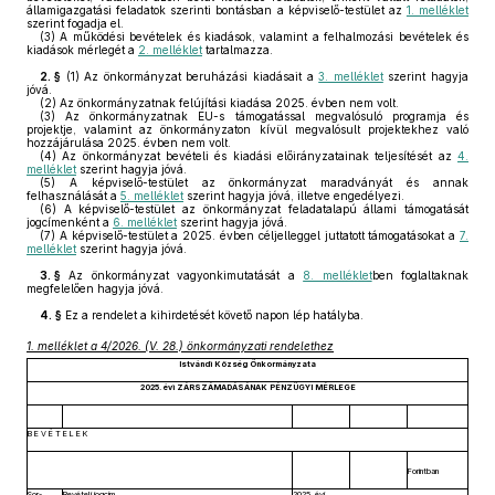
államigazgatási feladatok szerinti bontásban a képviselő-testület az
1. melléklet
szerint fogadja el.
(3)
A működési bevételek és kiadások, valamint a felhalmozási bevételek és
kiadások mérlegét a
2. melléklet
tartalmazza.
2. §
(1)
Az önkormányzat beruházási kiadásait a
3. melléklet
szerint hagyja
jóvá.
(2)
Az önkormányzatnak felújítási kiadása 2025. évben nem volt.
(3)
Az önkormányzatnak EU-s támogatással megvalósuló programja és
projektje, valamint az önkormányzaton kívül megvalósult projektekhez való
hozzájárulása 2025. évben nem volt.
(4)
Az önkormányzat bevételi és kiadási előirányzatainak teljesítését az
4.
melléklet
szerint hagyja jóvá.
(5)
A képviselő-testület az önkormányzat maradványát és annak
felhasználását a
5. melléklet
szerint hagyja jóvá, illetve engedélyezi.
(6)
A képviselő-testület az önkormányzat feladatalapú állami támogatását
jogcímenként a
6. melléklet
szerint hagyja jóvá.
(7)
A képviselő-testület a 2025. évben céljelleggel juttatott támogatásokat a
7.
melléklet
szerint hagyja jóvá.
3. §
Az önkormányzat vagyonkimutatását a
8. melléklet
ben foglaltaknak
megfelelően hagyja jóvá.
4. §
Ez a rendelet a kihirdetését követő napon lép hatályba.
1. melléklet a 4/2026. (V. 28.) önkormányzati rendelethez
Istvándi Község Önkormányzata
2025. évi ZÁRSZÁMADÁSÁNAK PÉNZÜGYI MÉRLEGE
B E V É T E L E K
Forintban
Sor-
Bevételi jogcím
2025. évi