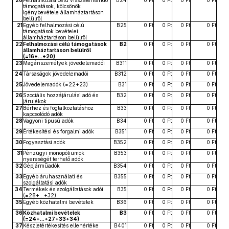
20
Felhalmozási célú visszatérítendő
B24
0 Ft
0 Ft
0 Ft
0 Ft
támogatások, kölcsönök
igénybevétele államháztartáson
belülről
21
Egyéb felhalmozási célú
B25
0 Ft
0 Ft
0 Ft
0 Ft
támogatások bevételei
államháztartáson belülről
22
Felhalmozási célú támogatások
B2
0 Ft
0 Ft
0 Ft
0 Ft
államháztartáson belülről
(=16+...+20)
23
Magánszemélyek jövedelemadói
B311
0 Ft
0 Ft
0 Ft
0 Ft
24
Társaságok jövedelemadói
B312
0 Ft
0 Ft
0 Ft
0 Ft
25
Jövedelemadók (=22+23)
B31
0 Ft
0 Ft
0 Ft
0 Ft
26
Szociális hozzájárulási adó és
B32
0 Ft
0 Ft
0 Ft
0 Ft
járulékok
27
Bérhez és foglalkoztatáshoz
B33
0 Ft
0 Ft
0 Ft
0 Ft
kapcsolódó adók
28
Vagyoni tipusú adók
B34
0 Ft
0 Ft
0 Ft
0 Ft
29
Értékesítési és forgalmi adók
B351
0 Ft
0 Ft
0 Ft
0 Ft
30
Fogyasztási adók
B352
0 Ft
0 Ft
0 Ft
0 Ft
31
Pénzügyi monopóliumok
B353
0 Ft
0 Ft
0 Ft
0 Ft
nyereségét terhelő adók
32
Gépjárműadók
B354
0 Ft
0 Ft
0 Ft
0 Ft
33
Egyéb áruhasználati és
B355
0 Ft
0 Ft
0 Ft
0 Ft
szolgáltatási adók
34
Termékek és szolgáltatások adói
B35
0 Ft
0 Ft
0 Ft
0 Ft
(=28+...+32)
35
Egyéb közhatalmi bevételek
B36
0 Ft
0 Ft
0 Ft
0 Ft
36
Közhatalmi bevételek
B3
0 Ft
0 Ft
0 Ft
0 Ft
(=24+...+27+33+34)
37
Készletértékesítés ellenértéke
B401
0 Ft
0 Ft
0 Ft
0 Ft