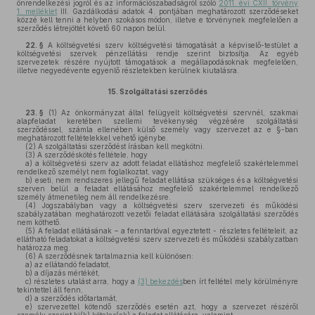
önrendelkezési jogról és az információszabadságról szóló
2011. évi CXII. törvény
1. melléklet
III. Gazdálkodási adatok 4. pontjában meghatározott szerződéseket
közzé kell tenni a helyben szokásos módon, illetve e törvénynek megfelelően a
szerződés létrejöttét követő 60 napon belül.
22. §
A költségvetési szerv költségvetési támogatását a képviselő-testület a
költségvetési szervek pénzellátási rendje szerint biztosítja. Az egyéb
szervezetek részére nyújtott támogatások a megállapodásoknak megfelelően,
illetve negyedévente egyenlő részletekben kerülnek kiutalásra.
15.
Szolgáltatási szerződés
23. §
(1)
Az önkormányzat által felügyelt költségvetési szervnél, szakmai
alapfeladat keretében szellemi tevékenység végzésére szolgáltatási
szerződéssel, számla ellenében külső személy vagy szervezet az e §-ban
meghatározott feltételekkel vehető igénybe.
(2)
A szolgáltatási szerződést írásban kell megkötni.
(3)
A szerződéskötés feltétele, hogy
a)
a költségvetési szerv az adott feladat ellátáshoz megfelelő szakértelemmel
rendelkező személyt nem foglalkoztat, vagy
b)
eseti, nem rendszeres jellegű feladat ellátása szükséges és a költségvetési
szerven belül a feladat ellátásához megfelelő szakértelemmel rendelkező
személy átmenetileg nem áll rendelkezésre.
(4)
Jogszabályban vagy a költségvetési szerv szervezeti és működési
szabályzatában meghatározott vezetői feladat ellátására szolgáltatási szerződés
nem köthető.
(5)
A feladat ellátásának – a fenntartóval egyeztetett - részletes feltételeit, az
ellátható feladatokat a költségvetési szerv szervezeti és működési szabályzatban
határozza meg.
(6)
A szerződésnek tartalmaznia kell különösen:
a)
az ellátandó feladatot,
b)
a díjazás mértékét,
c)
részletes utalást arra, hogy a
(3) bekezdés
ben írt feltétel mely körülményre
tekintettel áll fenn,
d)
a szerződés időtartamát,
e)
szervezettel kötendő szerződés esetén azt, hogy a szervezet részéről