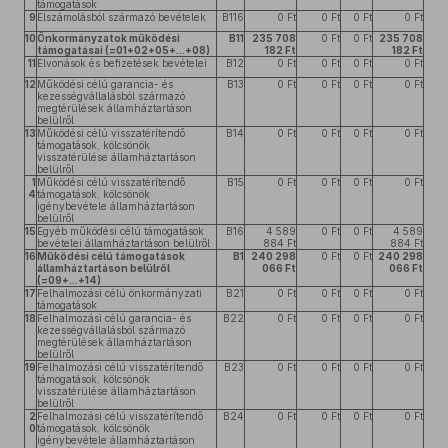
támogatások
9
Elszámolásból származó bevételek
B116
0 Ft
0 Ft
0 Ft
0 Ft
10
Önkormányzatok működési
B11
235 708
0 Ft
0 Ft
235 708
támogatásai (=01+02+05+...+08)
182 Ft
182 Ft
11
Elvonások és befizetések bevételei
B12
0 Ft
0 Ft
0 Ft
0 Ft
12
Működési célú garancia- és
B13
0 Ft
0 Ft
0 Ft
0 Ft
kezességvállalásból származó
megtérülések államháztartáson
belülről
13
Működési célú visszatérítendő
B14
0 Ft
0 Ft
0 Ft
0 Ft
támogatások, kölcsönök
visszatérülése államháztartáson
belülről
1
Működési célú visszatérítendő
B15
0 Ft
0 Ft
0 Ft
0 Ft
4
támogatások, kölcsönök
igénybevétele államháztartáson
belülről
15
Egyéb működési célú támogatások
B16
4 589
0 Ft
0 Ft
4 589
bevételei államháztartáson belülről
884 Ft
884 Ft
16
Működési célú támogatások
B1
240 298
0 Ft
0 Ft
240 298
államháztartáson belülről
066 Ft
066 Ft
(=09+...+14)
17
Felhalmozási célú önkormányzati
B21
0 Ft
0 Ft
0 Ft
0 Ft
támogatások
18
Felhalmozási célú garancia- és
B22
0 Ft
0 Ft
0 Ft
0 Ft
kezességvállalásból származó
megtérülések államháztartáson
belülről
19
Felhalmozási célú visszatérítendő
B23
0 Ft
0 Ft
0 Ft
0 Ft
támogatások, kölcsönök
visszatérülése államháztartáson
belülről
2
Felhalmozási célú visszatérítendő
B24
0 Ft
0 Ft
0 Ft
0 Ft
0
támogatások, kölcsönök
igénybevétele államháztartáson