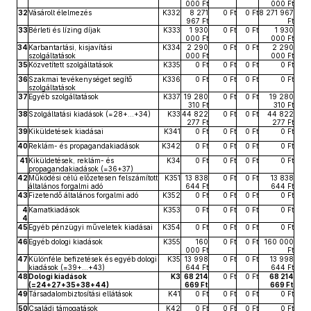
000 Ft
000 Ft
32
Vásárolt élelmezés
K332
8 271
0 Ft
0 Ft
8 271 967
967 Ft
Ft
33
Bérleti és lízing díjak
K333
1 930
0 Ft
0 Ft
1 930
000 Ft
000 Ft
34
Karbantartási, kisjavítási
K334
2 290
0 Ft
0 Ft
2 290
szolgáltatások
000 Ft
000 Ft
35
Közvetített szolgáltatások
K335
0 Ft
0 Ft
0 Ft
0 Ft
36
Szakmai tevékenységet segítő
K336
0 Ft
0 Ft
0 Ft
0 Ft
szolgáltatások
37
Egyéb szolgáltatások
K337
19 280
0 Ft
0 Ft
19 280
310 Ft
310 Ft
38
Szolgáltatási kiadások (=28+...+34)
K33
44 822
0 Ft
0 Ft
44 822
277 Ft
277 Ft
39
Kiküldetések kiadásai
K341
0 Ft
0 Ft
0 Ft
0 Ft
40
Reklám- és propagandakiadások
K342
0 Ft
0 Ft
0 Ft
0 Ft
41
Kiküldetések, reklám- és
K34
0 Ft
0 Ft
0 Ft
0 Ft
propagandakiadások (=36+37)
42
Működési célú előzetesen felszámított
K351
13 838
0 Ft
0 Ft
13 838
általános forgalmi adó
644 Ft
644 Ft
43
Fizetendő általános forgalmi adó
K352
0 Ft
0 Ft
0 Ft
0 Ft
4
Kamatkiadások
K353
0 Ft
0 Ft
0 Ft
0 Ft
4
45
Egyéb pénzügyi műveletek kiadásai
K354
0 Ft
0 Ft
0 Ft
0 Ft
46
Egyéb dologi kiadások
K355
160
0 Ft
0 Ft
160 000
000 Ft
Ft
47
Különféle befizetések és egyéb dologi
K35
13 998
0 Ft
0 Ft
13 998
kiadások (=39+...+43)
644 Ft
644 Ft
48
Dologi kiadások
K3
68 214
0 Ft
0 Ft
68 214
(=24+27+35+38+44)
669 Ft
669 Ft
49
Társadalombiztosítási ellátások
K41
0 Ft
0 Ft
0 Ft
0 Ft
50
Családi támogatások
K42
0 Ft
0 Ft
0 Ft
0 Ft