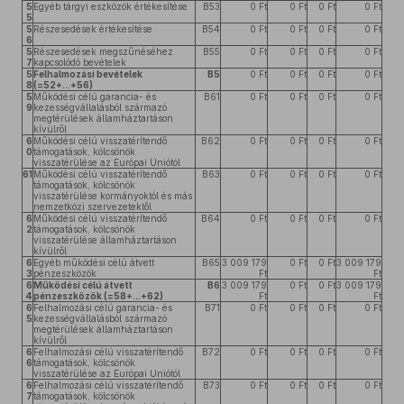
5
Egyéb tárgyi eszközök értékesítése
B53
0 Ft
0 Ft
0 Ft
0 Ft
5
5
Részesedések értékesítése
B54
0 Ft
0 Ft
0 Ft
0 Ft
6
5
Részesedések megszűnéséhez
B55
0 Ft
0 Ft
0 Ft
0 Ft
7
kapcsolódó bevételek
5
Felhalmozási bevételek
B5
0 Ft
0 Ft
0 Ft
0 Ft
8
(=52+...+56)
5
Működési célú garancia- és
B61
0 Ft
0 Ft
0 Ft
0 Ft
9
kezességvállalásból származó
megtérülések államháztartáson
kívülről
6
Működési célú visszatérítendő
B62
0 Ft
0 Ft
0 Ft
0 Ft
0
támogatások, kölcsönök
visszatérülése az Európai Uniótól
61
Működési célú visszatérítendő
B63
0 Ft
0 Ft
0 Ft
0 Ft
támogatások, kölcsönök
visszatérülése kormányoktól és más
nemzetközi szervezetektől
6
Működési célú visszatérítendő
B64
0 Ft
0 Ft
0 Ft
0 Ft
2
támogatások, kölcsönök
visszatérülése államháztartáson
kívülről
6
Egyéb működési célú átvett
B65
3 009 179
0 Ft
0 Ft
3 009 179
3
pénzeszközök
Ft
Ft
6
Működési célú átvett
B6
3 009 179
0 Ft
0 Ft
3 009 179
4
pénzeszközök (=58+...+62)
Ft
Ft
6
Felhalmozási célú garancia- és
B71
0 Ft
0 Ft
0 Ft
0 Ft
5
kezességvállalásból származó
megtérülések államháztartáson
kívülről
6
Felhalmozási célú visszatérítendő
B72
0 Ft
0 Ft
0 Ft
0 Ft
6
támogatások, kölcsönök
visszatérülése az Európai Uniótól
6
Felhalmozási célú visszatérítendő
B73
0 Ft
0 Ft
0 Ft
0 Ft
7
támogatások, kölcsönök