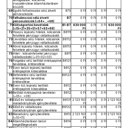
támogatások, kölcsönök
visszatérülése államháztartáson
kívülről
69
Egyéb felhalmozási célú átvett
B75
0 Ft
0 Ft
0 Ft
0 Ft
pénzeszközök
70
Felhalmozási célú átvett
B7
0 Ft
0 Ft
0 Ft
0 Ft
pénzeszközök (=64+...+68)
71
Költségvetési bevételek
B1-B7
630 000
0 Ft
0 Ft
630 000
(=15+21+35+51+57+63+69)
Ft
Ft
72
Hosszú lejáratú hitelek, kölcsönök
B8111
0 Ft
0 Ft
0 Ft
0 Ft
felvétele pénzügyi vállalkozástól
73
Likviditási célú hitelek, kölcsönök
B8112
0 Ft
0 Ft
0 Ft
0 Ft
felvétele pénzügyi vállalkozástól
74
Rövid lejáratú hitelek, kölcsönök
B8113
0 Ft
0 Ft
0 Ft
0 Ft
felvétele pénzügyi vállalkozástól
75
Hitel-, kölcsönfelvétel pénzügyi
B811
0 Ft
0 Ft
0 Ft
0 Ft
vállalkozástól (=01+02+03)
76
Forgatási célú belföldi értékpapírok
B8121
0 Ft
0 Ft
0 Ft
0 Ft
beváltása, értékesítése
77
Éven belüli lejáratú belföldi
B812
0 Ft
0 Ft
0 Ft
0 Ft
értékpapírok kibocsátása
2
78
Befektetési célú belföldi
B8123
0 Ft
0 Ft
0 Ft
0 Ft
értékpapírok beváltása,
értékesítése
79
Éven túli lejáratú belföldi
B812
0 Ft
0 Ft
0 Ft
0 Ft
értékpapírok kibocsátása
4
80
Belföldi értékpapírok bevételei
B812
0 Ft
0 Ft
0 Ft
0 Ft
(=05+..+08)
81
Előző év költségvetési
B8131
2 123 163
0 Ft
0 Ft
2 123 163
maradványának igénybevétele
Ft
Ft
82
Előző év vállalkozási
B8132
0 Ft
0 Ft
0 Ft
0 Ft
maradványának igénybevétele
83
Maradvány igénybevétele
B813
2 123 163
0 Ft
0 Ft
2 123 163
(=10+11)
Ft
Ft
84
Államháztartáson belüli
B814
0 Ft
0 Ft
0 Ft
0 Ft
megelőlegezések