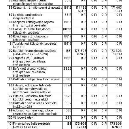
85
Államháztartáson belüli
B815
0 Ft
0 Ft
0 Ft
0 Ft
megelőlegezések törlesztése
86
Központi, irányító szervi támogatás
B816
171 483
0 Ft
0 Ft
171 483
513 Ft
513 Ft
87
Lekötött bankbetétek
B817
0 Ft
0 Ft
0 Ft
0 Ft
megszüntetése
88
Központi költségvetés sajátos
B818
0 Ft
0 Ft
0 Ft
0 Ft
finanszírozási bevételei
89
Hosszú lejáratú tulajdonosi
B8191
0 Ft
0 Ft
0 Ft
0 Ft
kölcsönök bevételei
90
Rövid lejáratú tulajdonosi
B819
0 Ft
0 Ft
0 Ft
0 Ft
kölcsönök bevételei
2
91
Tulajdonosi kölcsönök bevételei
B819
0 Ft
0 Ft
0 Ft
0 Ft
(=18+19)
92
Belföldi finanszírozás bevételei
B81
173 606
0 Ft
0 Ft
173 606
(=04+09+12+...+17+20)
676 Ft
676 Ft
93
Forgatási célú külföldi
B821
0 Ft
0 Ft
0 Ft
0 Ft
értékpapírok beváltása,
értékesítése
94
Befektetési célú külföldi
B822
0 Ft
0 Ft
0 Ft
0 Ft
értékpapírok beváltása,
értékesítése
95
Külföldi értékpapírok kibocsátása
B823
0 Ft
0 Ft
0 Ft
0 Ft
96
Hitelek, kölcsönök felvétele
B824
0 Ft
0 Ft
0 Ft
0 Ft
külföldi kormányoktól és
nemzetközi szervezetektől
97
Hitelek, kölcsönök felvétele
B825
0 Ft
0 Ft
0 Ft
0 Ft
külföldi pénzintézetektől
98
Külföldi finanszírozás bevételei
B82
0 Ft
0 Ft
0 Ft
0 Ft
(=22+...+26)
99
Adóssághoz nem kapcsolódó
B83
0 Ft
0 Ft
0 Ft
0 Ft
származékos ügyletek bevételei
100
Váltóbevételek
B84
0 Ft
0 Ft
0 Ft
0 Ft
101
Finanszírozási bevételek
B8
173 606
0 Ft
0 Ft
173 606
(=21+27+28+29)
676 Ft
676 Ft