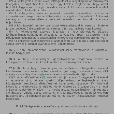
(2)
A költségvetési szerv éves költségvetését a megállapított önkormányzati
támogatás és saját bevételei terhére úgy köteles megtervezni, hogy abból
biztosított legyen az éves gazdálkodás, illetve kötelezően ellátandó feladatait
maradéktalanul teljesíteni tudja.
(3)
A költségvetési szervnél tervezett bevételek elmaradása nem vonja
automatikusan maga után a költségvetési támogatás növekedését. A kiadási
előirányzatok – amennyiben a tervezett bevételek nem folynak be – nem
teljesíthetők.
(4)
A költségvetési szervek számadási kötelezettséggel tartoznak a részükre
juttatott céljellegű támogatás rendeltetésszerű felhasználására vonatkozóan.
(5)
A költségvetési szervek kizárólag a képviselő-testület előzetes
jóváhagyásával nyújthatnak be szakmai pályázatokat abban az esetben, ha a
pályázattal megvalósuló feladat ellátása költségvetési többlettámogatást igényel.
(6)
Az önkormányzat költségvetési szervei éven túli fejlesztési kötelezettséget
csak a képviselő-testület jóváhagyásával vállalhatnak.
15. §
A helyi önkormányzati költségvetési szerv maradványát a képviselő-
testület hagyja jóvá.
16. §
A helyi önkormányzat gazdálkodásának végrehajtó szerve a
költségvetési szervként működő Jutai Közös Önkormányzati Hivatal.
17. §
(1)
Ha a helyi önkormányzat év közben a költségvetési rendelet
készítésekor nem ismert többletbevételhez jut, vagy bevételei a tervezettől
elmaradnak, e tényről a polgármester a képviselő-testületet tájékoztatja.
(2)
A képviselő-testület a
(1) bekezdés
alapján - az első negyedév kivételével
– negyedévenként, döntése szerinti időpontokban, de legkésőbb az éves
költségvetési beszámoló elkészítésének határidejéig, december 31-i hatállyal
módosítja a költségvetési rendeletét. Ha év közben az Országgyűlés – a helyi
önkormányzatot érintő módon – a meghatározott hozzájárulások, támogatások
előirányzatait zárolja, azokat csökkenti, törli, az intézkedés kihirdetését követően
haladéktalanul a képviselő-testület elé kell terjeszteni a költségvetési rendelet
módosítását.
12.
A költségvetési szerv előirányzat-módosításának szabályai