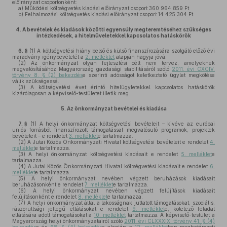
előirányzat csoportonként:
a)
Működési költségvetés kiadási előirányzat csoport 360 964 859 Ft
b)
Felhalmozási költségvetés kiadási előirányzat csoport 14 425 304 Ft.
4.
A bevételek és kiadások közötti egyensúly megteremtéséhez szükséges
intézkedések, a hitelműveletekkel kapcsolatos hatáskörök
6. §
(1)
A költségvetési hiány belső és külső finanszírozására szolgáló előző évi
maradvány igénybevételét a
2. melléklet
alapján hagyja jóvá.
(2)
Az önkormányzat olyan fejlesztési célt nem tervez, amelyeknek
megvalósításához Magyarország gazdasági stabilitásáról szóló
2011. évi CXCIV.
törvény 8. § (2) bekezdés
e szerinti adósságot keletkeztető ügylet megkötése
válik szükségessé.
(3)
A költségvetési évet érintő hitelügyletekkel kapcsolatos hatáskörök
kizárólagosan a képviselő-testületet illetik meg.
5.
Az önkormányzat bevételei és kiadása
7. §
(1)
A helyi önkormányzat költségvetési bevételeit – kivéve az európai
uniós forrásból finanszírozott támogatással megvalósuló programok, projektek
bevételeit – e rendelet
3. melléklet
e tartalmazza.
(2)
A Jutai Közös Önkormányzati Hivatal költségvetési bevételeit e rendelet
4.
melléklet
e tartalmazza.
(3)
A helyi önkormányzat költségvetési kiadásait e rendelet
5. melléklet
e
tartalmazza.
(4)
A Jutai Közös Önkormányzati Hivatal költségvetési kiadásait e rendelet
6.
melléklet
e tartalmazza.
(5)
A helyi önkormányzat nevében végzett beruházások kiadásait
beruházásonként e rendelet
7. melléklet
e tartalmazza.
(6)
A helyi önkormányzat nevében végzett felújítások kiadásait
felújításonként e rendelet
8. melléklet
e tartalmazza.
(7)
A helyi önkormányzat által a lakosságnak juttatott támogatásokat, szociális,
rászorultsági jellegű ellátásokat e rendelet
9. melléklet
e, kötelező feladat
ellátására adott támogatásokat a
10. melléklet
tartalmazza. A képviselő-testület a
Magyarország helyi önkormányzatairól szóló
2011. évi CLXXXIX. törvény 41. § (4)