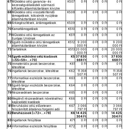
67
Működési célú garancia- és
K507
0 Ft
0 Ft
0 Ft
0 Ft
kezességvállalásból származó
kifizetés államháztartáson kívülre
68
Működési célú visszatérítendő
K508
0 Ft
0 Ft
0 Ft
0 Ft
támogatások, kölcsönök nyújtása
államháztartáson kívülre
69
Árkiegészítések, ártámogatások
K509
0 Ft
0 Ft
0 Ft
0 Ft
70
Kamattámogatások
K510
0 Ft
0 Ft
0 Ft
0 Ft
71
Működési célú támogatások az
K511
0 Ft
0 Ft
0 Ft
0 Ft
Európai Uniónak
72
Egyéb működési célú támogatások
K512
9 200
0 Ft
0 Ft
9 200
államháztartáson kívülre
000 Ft
000 Ft
73
Tartalékok
K513
20 000
0 Ft
0 Ft
20 000
000 Ft
000 Ft
74
Egyéb működési célú kiadások
K5
37 830
0 Ft
0 Ft
37 830
(=55+59+...+70)
668 Ft
668 Ft
75
Immateriális javak beszerzése,
K61
0 Ft
0 Ft
0 Ft
0 Ft
létesítése
76
Ingatlanok beszerzése, létesítése
K62
11 358
0 Ft
0 Ft
11 358
507 Ft
507 Ft
77
Informatikai eszközök beszerzése,
K63
0 Ft
0 Ft
0 Ft
0 Ft
létesítése
78
Egyéb tárgyi eszközök beszerzése,
K64
0 Ft
0 Ft
0 Ft
0 Ft
létesítése
79
Részesedések beszerzése
K65
0 Ft
0 Ft
0 Ft
0 Ft
80
Meglévő részesedések növeléséhez
K66
0 Ft
0 Ft
0 Ft
0 Ft
kapcsolódó kiadások
81
Beruházási célú előzetesen
K67
3 066
0 Ft
0 Ft
3 066
felszámított általános forgalmi adó
797 Ft
797 Ft
82
Beruházások (=72+...+78)
K6
14 425
0 Ft
0 Ft
14 425
304 Ft
304 Ft
83
Ingatlanok felújítása
K71
0 Ft
0 Ft
0 Ft
0 Ft
84
Informatikai eszközök felújítása
K72
0 Ft
0 Ft
0 Ft
0 Ft