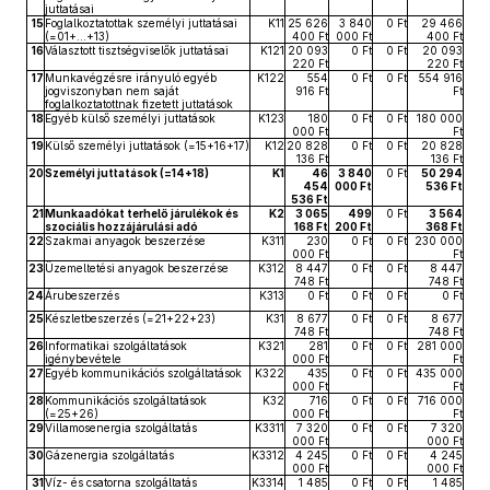
juttatásai
15
Foglalkoztatottak személyi juttatásai
K11
25 626
3 840
0 Ft
29 466
(=01+...+13)
400 Ft
000 Ft
400 Ft
16
Választott tisztségviselők juttatásai
K121
20 093
0 Ft
0 Ft
20 093
220 Ft
220 Ft
17
Munkavégzésre irányuló egyéb
K122
554
0 Ft
0 Ft
554 916
jogviszonyban nem saját
916 Ft
Ft
foglalkoztatottnak fizetett juttatások
18
Egyéb külső személyi juttatások
K123
180
0 Ft
0 Ft
180 000
000 Ft
Ft
19
Külső személyi juttatások (=15+16+17)
K12
20 828
0 Ft
0 Ft
20 828
136 Ft
136 Ft
20
Személyi juttatások (=14+18)
K1
46
3 840
0 Ft
50 294
454
000 Ft
536 Ft
536 Ft
21
Munkaadókat terhelő járulékok és
K2
3 065
499
0 Ft
3 564
szociális hozzájárulási adó
168 Ft
200 Ft
368 Ft
22
Szakmai anyagok beszerzése
K311
230
0 Ft
0 Ft
230 000
000 Ft
Ft
23
Üzemeltetési anyagok beszerzése
K312
8 447
0 Ft
0 Ft
8 447
748 Ft
748 Ft
24
Árubeszerzés
K313
0 Ft
0 Ft
0 Ft
0 Ft
25
Készletbeszerzés (=21+22+23)
K31
8 677
0 Ft
0 Ft
8 677
748 Ft
748 Ft
26
Informatikai szolgáltatások
K321
281
0 Ft
0 Ft
281 000
igénybevétele
000 Ft
Ft
27
Egyéb kommunikációs szolgáltatások
K322
435
0 Ft
0 Ft
435 000
000 Ft
Ft
28
Kommunikációs szolgáltatások
K32
716
0 Ft
0 Ft
716 000
(=25+26)
000 Ft
Ft
29
Villamosenergia szolgáltatás
K3311
7 320
0 Ft
0 Ft
7 320
000 Ft
000 Ft
30
Gázenergia szolgáltatás
K3312
4 245
0 Ft
0 Ft
4 245
000 Ft
000 Ft
31
Víz- és csatorna szolgáltatás
K3314
1 485
0 Ft
0 Ft
1 485