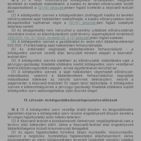
18. §
(1)
A helyi önkormányzat költségvetési rendeletében megjelenő
bevételek és kiadások módosításáról, a kiadási és bevételi előirányzatok közötti
átcsoportosításról a
(2)–(6) bekezdés
ekben foglalt kivétellel a képviselő-testület
dönt.
(2)
A költségvetési szervek a költségvetésben jóváhagyott kiadási és bevételi
előirányzataikat saját hatáskörben módosíthatják, a kiadási előirányzatokon belül
átcsoportosítást hajthatnak végre a
(3)–(6) bekezdés
ben foglalt szabályok
betartása mellett.
(3)
Az átcsoportosítás nem irányulhat a személyi juttatások előirányzatának
növelésére kivéve az államháztartásról szóló törvény végrehajtásáról rendelkező
368/2011. (XII. 31.) Korm. rendelet 36. § (2) bekezdés
ében foglalt eseteket.
(4)
A költségvetési szervek a gazdálkodási év során elért többletbevételeiket
500.000,-Ft értékhatárig saját hatáskörben felhasználhatják.
(5)
Az értékhatárt meghaladó többletbevételek felhasználásról - a
költségvetési szervek vezetői által benyújtott kérelem alapján a képviselő-
testület dönt.
(6)
A költségvetési szervek esetében az előirányzatok módosítására csak a
pénzügyi-gazdasági feladatok ellátására kijelölt költségvetési szerv vezetőjével
történő előzetes egyeztetés alapján, annak egyetértésével kerülhet sor.
(7)
A költségvetési szervek a saját hatáskörben végrehajtott előirányzat-
módosításokat, valamint a többletbevételek felhasználáshoz kapcsolódó
módosításokat kötelesek az irányító szervnek beterjeszteni, melyről a
polgármester a képviselő-testületet 30 napon belül tájékoztatja. A költségvetési
szervek e kötelezettségüknek a pénzügyi-gazdasági feladatok ellátására kijelölt
költségvetési szerv adatszolgáltatása útján tesznek eleget.
13.
Létszám- és bérgazdálkodással kapcsolatos előírások
19. §
(1)
A költségvetési szerv vezetője önálló létszám- és bérgazdálkodási
jogkörében eljárva a költségvetési szerv részére engedélyezett létszám-keretet a
tényleges foglalkoztatás során köteles betartani.
(2)
A Képviselő-testület a közalkalmazotti illetmények megállapításánál csak a
törvény által kötelezően előírt, illetve a Képviselő-testület által engedélyezett
többletköltségekre biztosít önkormányzati támogatást.
(3)
Az egyes foglalkoztatási formákra (teljes munkaidős, részmunkaidős,
valamint a megbízási, tiszteletdíjas foglalkoztatás) álláshelyenként, illetve
összességében az elemi költségvetésben tervezett (módosított személyi juttatás)