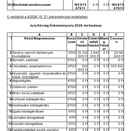
102
Bevételek mindösszesen
183 873
0 Ft
0 Ft
183 873
676 Ft
676 Ft
5. melléklet a 4/2026. (II. 11.) önkormányzati rendelethez
Juta Község Önkormányzata 2026. évi kiadásai
A
B
C
D
E
F
1
Rövid Megnevezése
Rovat
Kötele
Önként
Állami
Összese
szám
ző
vállalt
g.
n
feladat
feladat
Felad
at
2
Törvény szerinti illetmények,
K1101
25 325
3 840
0 Ft
29 165
munkabérek
600 Ft
000 Ft
600 Ft
3
Normatív jutalmak
K1102
0 Ft
0 Ft
0 Ft
0 Ft
4
Céljuttatás, projektprémium
K1103
300
0 Ft
0 Ft
300 800
800 Ft
Ft
5
Készenléti, ügyeleti, helyettesítési díj,
K1104
0 Ft
0 Ft
0 Ft
0 Ft
túlóra, túlszolgálat
6
Végkielégítés
K1105
0 Ft
0 Ft
0 Ft
0 Ft
7
Jubileumi jutalom
K1106
0 Ft
0 Ft
0 Ft
0 Ft
8
Béren kívüli juttatások
K1107
0 Ft
0 Ft
0 Ft
0 Ft
9
Ruházati költségtérítés
K1108
0 Ft
0 Ft
0 Ft
0 Ft
10
Közlekedési költségtérítés
K1109
0 Ft
0 Ft
0 Ft
0 Ft
11
Egyéb költségtérítések
K1110
0 Ft
0 Ft
0 Ft
0 Ft
12
Lakhatási támogatások
K1111
0 Ft
0 Ft
0 Ft
0 Ft
13
Szociális támogatások
K1112
0 Ft
0 Ft
0 Ft
0 Ft
14
Foglalkoztatottak egyéb személyi
K1113
0 Ft
0 Ft
0 Ft
0 Ft