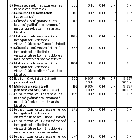
57
Részesedések megszűnéséhez
B55
0 Ft
0 Ft
0 Ft
0 Ft
kapcsolódó bevételek
58
Felhalmozási bevételek
B5
0 Ft
0 Ft
0 Ft
0 Ft
(=52+...+56)
59
Működési célú garancia- és
B61
0 Ft
0 Ft
0 Ft
0 Ft
kezességvállalásból származó
megtérülések államháztartáson
kívülről
60
Működési célú visszatérítendő
B62
0 Ft
0 Ft
0 Ft
0 Ft
támogatások, kölcsönök
visszatérülése az Európai Uniótól
61
Működési célú visszatérítendő
B63
0 Ft
0 Ft
0 Ft
0 Ft
támogatások, kölcsönök
visszatérülése kormányoktól és
más nemzetközi szervezetektől
62
Működési célú visszatérítendő
B64
0 Ft
0 Ft
0 Ft
0 Ft
támogatások, kölcsönök
visszatérülése államháztartáson
kívülről
63
Egyéb működési célú átvett
B65
9 637
0 Ft
0 Ft
9 637
pénzeszközök
000 Ft
000 Ft
64
Működési célú átvett
B6
9 637
0 Ft
0 Ft
9 637
pénzeszközök (=58+...+62)
000 Ft
000 Ft
65
Felhalmozási célú garancia- és
B71
0 Ft
0 Ft
0 Ft
0 Ft
kezességvállalásból származó
megtérülések államháztartáson
kívülről
66
Felhalmozási célú visszatérítendő
B72
0 Ft
0 Ft
0 Ft
0 Ft
támogatások, kölcsönök
visszatérülése az Európai Uniótól
67
Felhalmozási célú visszatérítendő
B73
0 Ft
0 Ft
0 Ft
0 Ft
támogatások, kölcsönök
visszatérülése kormányoktól és
más nemzetközi szervezetektől
68
Felhalmozási célú visszatérítendő
B74
0 Ft
0 Ft
0 Ft
0 Ft