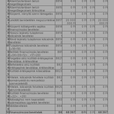
8
Államháztartáson belüli
B814
0 Ft
0 Ft
0 Ft
0 Ft
4
megelőlegezések
8
Államháztartáson belüli
B815
0 Ft
0 Ft
0 Ft
0 Ft
5
megelőlegezések törlesztése
8
Központi, irányító szervi támogatás
B816
0 Ft
0 Ft
0 Ft
0 Ft
6
8
Lekötött bankbetétek megszüntetése
B817
20 000
0 Ft
0 Ft
20 000
7
000 Ft
000 Ft
8
Központi költségvetés sajátos
B818
0 Ft
0 Ft
0 Ft
0 Ft
8
finanszírozási bevételei
8
Hosszú lejáratú tulajdonosi
B819
0 Ft
0 Ft
0 Ft
0 Ft
9
kölcsönök bevételei
1
9
Rövid lejáratú tulajdonosi kölcsönök
B819
0 Ft
0 Ft
0 Ft
0 Ft
0
bevételei
2
91
Tulajdonosi kölcsönök bevételei
B819
0 Ft
0 Ft
0 Ft
0 Ft
(=18+19)
9
Belföldi finanszírozás bevételei
B81
0 Ft
0 Ft
0 Ft
0 Ft
2
(=04+09+12+...+17+20)
9
Forgatási célú külföldi értékpapírok
B821
0 Ft
0 Ft
0 Ft
0 Ft
3
beváltása, értékesítése
9
Befektetési célú külföldi
B82
0 Ft
0 Ft
0 Ft
0 Ft
4
értékpapírok beváltása, értékesítése
2
9
Külföldi értékpapírok kibocsátása
B823
0 Ft
0 Ft
0 Ft
0 Ft
5
9
Hitelek, kölcsönök felvétele külföldi
B82
0 Ft
0 Ft
0 Ft
0 Ft
6
kormányoktól és nemzetközi
4
szervezetektől
9
Hitelek, kölcsönök felvétele külföldi
B825
0 Ft
0 Ft
0 Ft
0 Ft
7
pénzintézetektől
9
Külföldi finanszírozás bevételei
B82
0 Ft
0 Ft
0 Ft
0 Ft
8
(=22+...+26)
9
Adóssághoz nem kapcsolódó
B83
0 Ft
0 Ft
0 Ft
0 Ft
9
származékos ügyletek bevételei
10
Váltóbevételek
B84
0 Ft
0 Ft
0 Ft
0 Ft
0
10
Finanszírozási bevételek
B8
68 397
0 Ft
0 Ft
68 397