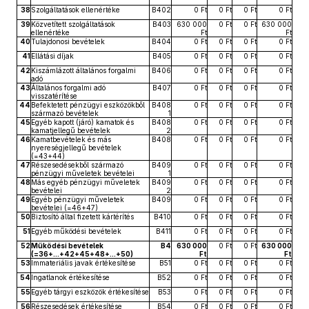
38
Szolgáltatások ellenértéke
B402
0 Ft
0 Ft
0 Ft
0 Ft
39
Közvetített szolgáltatások
B403
630 000
0 Ft
0 Ft
630 000
ellenértéke
Ft
Ft
40
Tulajdonosi bevételek
B404
0 Ft
0 Ft
0 Ft
0 Ft
41
Ellátási díjak
B405
0 Ft
0 Ft
0 Ft
0 Ft
42
Kiszámlázott általános forgalmi
B406
0 Ft
0 Ft
0 Ft
0 Ft
adó
43
Általános forgalmi adó
B407
0 Ft
0 Ft
0 Ft
0 Ft
visszatérítése
44
Befektetett pénzügyi eszközökből
B408
0 Ft
0 Ft
0 Ft
0 Ft
származó bevételek
1
45
Egyéb kapott (járó) kamatok és
B408
0 Ft
0 Ft
0 Ft
0 Ft
kamatjellegű bevételek
2
46
Kamatbevételek és más
B408
0 Ft
0 Ft
0 Ft
0 Ft
nyereségjellegű bevételek
(=43+44)
47
Részesedésekből származó
B409
0 Ft
0 Ft
0 Ft
0 Ft
pénzügyi műveletek bevételei
1
48
Más egyéb pénzügyi műveletek
B409
0 Ft
0 Ft
0 Ft
0 Ft
bevételei
2
49
Egyéb pénzügyi műveletek
B409
0 Ft
0 Ft
0 Ft
0 Ft
bevételei (=46+47)
50
Biztosító által fizetett kártérítés
B410
0 Ft
0 Ft
0 Ft
0 Ft
51
Egyéb működési bevételek
B411
0 Ft
0 Ft
0 Ft
0 Ft
52
Működési bevételek
B4
630 000
0 Ft
0 Ft
630 000
(=36+...+42+45+48+...+50)
Ft
Ft
53
Immateriális javak értékesítése
B51
0 Ft
0 Ft
0 Ft
0 Ft
54
Ingatlanok értékesítése
B52
0 Ft
0 Ft
0 Ft
0 Ft
55
Egyéb tárgyi eszközök értékesítése
B53
0 Ft
0 Ft
0 Ft
0 Ft
56
Részesedések értékesítése
B54
0 Ft
0 Ft
0 Ft
0 Ft