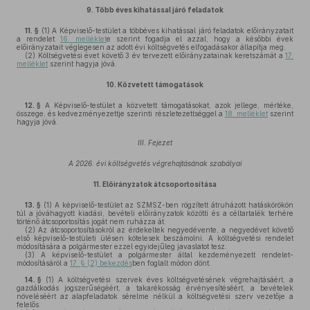
9.
Több éves kihatással járó feladatok
11. §
(1)
A Képviselő-testület a többéves kihatással járó feladatok előirányzatait
a rendelet
16. melléklet
e szerint fogadja el azzal, hogy a későbbi évek
előirányzatait véglegesen az adott évi költségvetés elfogadásakor állapítja meg.
(2)
Költségvetési évet követő 3 év tervezett előirányzatainak keretszámát a
17.
melléklet
szerint hagyja jóvá.
10.
Közvetett támogatások
12. §
A Képviselő-testület a közvetett támogatásokat, azok jellege, mértéke,
összege, és kedvezményezettje szerinti részletezettséggel a
18. melléklet
szerint
hagyja jóvá.
III. Fejezet
A 2026. évi költségvetés végrehajtásának szabályai
11.
Előirányzatok átcsoportosítása
13. §
(1)
A képviselő-testület az SZMSZ-ben rögzített átruházott hatáskörökön
túl a jóváhagyott kiadási, bevételi előirányzatok közötti és a céltartalék terhére
történő átcsoportosítás jogát nem ruházza át.
(2)
Az átcsoportosításokról az érdekeltek negyedévente, a negyedévet követő
első képviselő-testületi ülésen kötelesek beszámolni. A költségvetési rendelet
módosítására a polgármester ezzel egyidejűleg javaslatot tesz.
(3)
A képviselő-testület a polgármester által kezdeményezett rendelet-
módosításáról a
17. § (2) bekezdés
ben foglalt módon dönt.
14. §
(1)
A költségvetési szervek éves költségvetésének végrehajtásáért, a
gazdálkodás jogszerűségéért, a takarékosság érvényesítéséért, a bevételek
növeléséért az alapfeladatok sérelme nélkül a költségvetési szerv vezetője a
felelős.