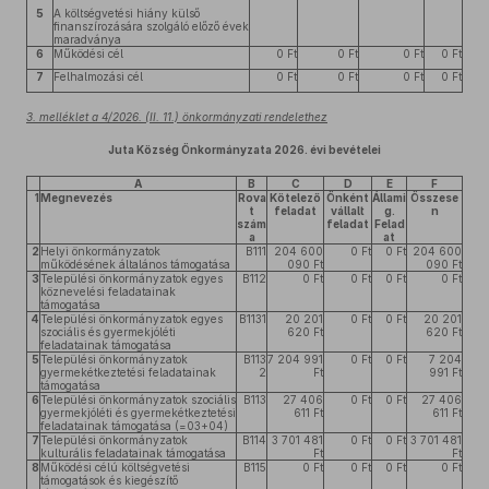
5
A költségvetési hiány külső
finanszírozására szolgáló előző évek
maradványa
6
Működési cél
0 Ft
0 Ft
0 Ft
0 Ft
7
Felhalmozási cél
0 Ft
0 Ft
0 Ft
0 Ft
3. melléklet a 4/2026. (II. 11.) önkormányzati rendelethez
Juta Község Önkormányzata 2026. évi bevételei
A
B
C
D
E
F
1
Megnevezés
Rova
Kötelező
Önként
Állami
Összese
t
feladat
vállalt
g.
n
szám
feladat
Felad
a
at
2
Helyi önkormányzatok
B111
204 600
0 Ft
0 Ft
204 600
működésének általános támogatása
090 Ft
090 Ft
3
Települési önkormányzatok egyes
B112
0 Ft
0 Ft
0 Ft
0 Ft
köznevelési feladatainak
támogatása
4
Települési önkormányzatok egyes
B1131
20 201
0 Ft
0 Ft
20 201
szociális és gyermekjóléti
620 Ft
620 Ft
feladatainak támogatása
5
Települési önkormányzatok
B113
7 204 991
0 Ft
0 Ft
7 204
gyermekétkeztetési feladatainak
2
Ft
991 Ft
támogatása
6
Települési önkormányzatok szociális
B113
27 406
0 Ft
0 Ft
27 406
gyermekjóléti és gyermekétkeztetési
611 Ft
611 Ft
feladatainak támogatása (=03+04)
7
Települési önkormányzatok
B114
3 701 481
0 Ft
0 Ft
3 701 481
kulturális feladatainak támogatása
Ft
Ft
8
Működési célú költségvetési
B115
0 Ft
0 Ft
0 Ft
0 Ft
támogatások és kiegészítő