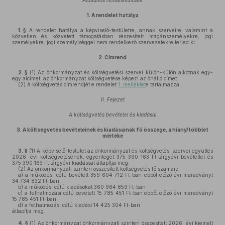
Általános rendelkezések
1.
A rendelet hatálya
1. §
A rendelet hatálya a képviselő-testületre, annak szerveire, valamint a
közvetlen és közvetett támogatásban részesített magánszemélyekre, jogi
személyekre, jogi személyiséggel nem rendelkező szervezetekre terjed ki.
2.
Címrend
2. §
(1)
Az önkormányzat és költségvetési szervei külön-külön alkotnak egy-
egy alcímet, az önkormányzat költségvetése képezi az önálló címet.
(2)
A költségvetés címrendjét e rendelet
1. melléklet
e tartalmazza.
II. Fejezet
A költségvetés bevételei és kiadásai
3.
A költségvetés bevételeinek és kiadásainak fő összege, a hiány/többlet
mértéke
3. §
(1)
A képviselő-testület az önkormányzat és költségvetési szervei együttes
2026. évi költségvetésének, egyenlegét 375 390 163 Ft tárgyévi bevétellel és
375 390 163 Ft tárgyévi kiadással állapítja meg.
(2)
Az önkormányzati szinten összesített költségvetés fő számait:
a)
a működési célú bevételt 359 604 712 Ft-ban ebből előző évi maradványt
34 734 832 Ft-ban
b)
a működési célú kiadásokat 360 964 859 Ft-ban
c)
a felhalmozási célú bevételt 15 785 451 Ft-ban ebből előző évi maradványt
15 785 451 Ft-ban
d)
a felhalmozási célú kiadást 14 425 304 Ft-ban
állapítja meg.
4. §
(1)
Az önkormányzat önkormányzati szinten összesített 2026. évi kiemelt