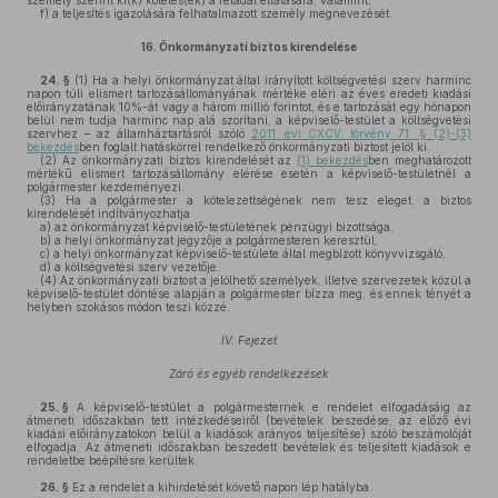
személy szerint ki(k) köteles(ek) a feladat ellátására, valamint,
f)
a teljesítés igazolására felhatalmazott személy megnevezését.
16.
Önkormányzati biztos kirendelése
24. §
(1)
Ha a helyi önkormányzat által irányított költségvetési szerv harminc
napon túli elismert tartozásállományának mértéke eléri az éves eredeti kiadási
előirányzatának 10%-át vagy a három millió forintot, és e tartozását egy hónapon
belül nem tudja harminc nap alá szorítani, a képviselő-testület a költségvetési
szervhez – az államháztartásról szóló
2011. évi CXCV. törvény 71. § (2)-(3)
bekezdés
ben foglalt hatáskörrel rendelkező önkormányzati biztost jelöl ki.
(2)
Az önkormányzati biztos kirendelését az
(1) bekezdés
ben meghatározott
mértékű elismert tartozásállomány elérése esetén a képviselő-testületnél a
polgármester kezdeményezi.
(3)
Ha a polgármester a kötelezettségének nem tesz eleget, a biztos
kirendelését indítványozhatja
a)
az önkormányzat képviselő-testületének pénzügyi bizottsága,
b)
a helyi önkormányzat jegyzője a polgármesteren keresztül,
c)
a helyi önkormányzat képviselő-testülete által megbízott könyvvizsgáló,
d)
a költségvetési szerv vezetője.
(4)
Az önkormányzati biztost a jelölhető személyek, illetve szervezetek közül a
képviselő-testület döntése alapján a polgármester bízza meg, és ennek tényét a
helyben szokásos módon teszi közzé.
IV. Fejezet
Záró és egyéb rendelkezések
25. §
A képviselő-testület a polgármesternek e rendelet elfogadásáig az
átmeneti időszakban tett intézkedéseiről (bevételek beszedése, az előző évi
kiadási előirányzatokon belül a kiadások arányos teljesítése) szóló beszámolóját
elfogadja. Az átmeneti időszakban beszedett bevételek és teljesített kiadások e
rendeletbe beépítésre kerültek.
26. §
Ez a rendelet a kihirdetését követő napon lép hatályba.