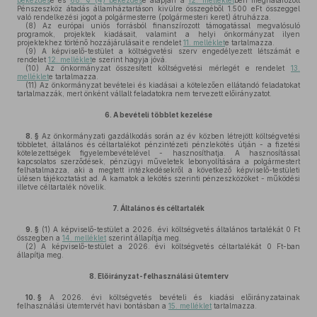
bekezdés
e és
68. § (4) bekezdés
e alapján a
12. melléklet
ben meghatározott
Pénszeszköz átadás államháztartáson kivülre összegéből 1.500 eFt összeggel
való rendelkezési jogot a polgármesterre (polgármesteri keret) átruházza.
(8)
Az európai uniós forrásból finanszírozott támogatással megvalósuló
programok, projektek kiadásait, valamint a helyi önkormányzat ilyen
projektekhez történő hozzájárulásait e rendelet
11. melléklet
e tartalmazza.
(9)
A képviselő-testület a költségvetési szerv engedélyezett létszámát e
rendelet
12. melléklet
e szerint hagyja jóvá.
(10)
Az önkormányzat összesített költségvetési mérlegét e rendelet
13.
melléklet
e tartalmazza.
(11)
Az önkormányzat bevételei és kiadásai a kötelezően ellátandó feladatokat
tartalmazzák, mert önként vállalt feladatokra nem tervezett előirányzatot.
6.
A bevételi többlet kezelése
8. §
Az önkormányzati gazdálkodás során az év közben létrejött költségvetési
többletet, általános és céltartalékot pénzintézeti pénzlekötés útján - a fizetési
kötelezettségek figyelembevételével - hasznosíthatja. A hasznosítással
kapcsolatos szerződések, pénzügyi műveletek lebonyolítására a polgármestert
felhatalmazza, aki a megtett intézkedésekről a következő képviselő-testületi
ülésen tájékoztatást ad. A kamatok a lekötés szerinti pénzeszközöket - működési
illetve céltartalék növelik.
7.
Általános és céltartalék
9. §
(1)
A képviselő-testület a 2026. évi költségvetés általános tartalékát 0 Ft
összegben a
14. melléklet
szerint állapítja meg.
(2)
A képviselő-testület a 2026. évi költségvetés céltartalékát 0 Ft-ban
állapítja meg.
8.
Előirányzat-felhasználási ütemterv
10. §
A 2026. évi költségvetés bevételi és kiadási előirányzatainak
felhasználási ütemtervét havi bontásban a
15. melléklet
tartalmazza.