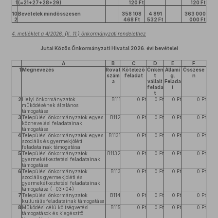
1
(=21+27+28+29)
120 Ft
120 Ft
10
Bevételek mindösszesen
358 108
4 891
363 000
2
468 Ft
532 Ft
000 Ft
4. melléklet a 4/2026. (II. 11.) önkormányzati rendelethez
Jutai Közös Önkormányzati Hivatal 2026. évi bevételei
A
B
C
D
E
F
1
Megnevezés
Rovat
Kötelező
Önkén
Állami
Összese
szám
feladat
t
g.
n
a
vállalt
Felada
felada
t
t
2
Helyi önkormányzatok
B111
0 Ft
0 Ft
0 Ft
0 Ft
működésének általános
támogatása
3
Települési önkormányzatok egyes
B112
0 Ft
0 Ft
0 Ft
0 Ft
köznevelési feladatainak
támogatása
4
Települési önkormányzatok egyes
B1131
0 Ft
0 Ft
0 Ft
0 Ft
szociális és gyermekjóléti
feladatainak támogatása
5
Települési önkormányzatok
B1132
0 Ft
0 Ft
0 Ft
0 Ft
gyermekétkeztetési feladatainak
támogatása
6
Települési önkormányzatok
B113
0 Ft
0 Ft
0 Ft
0 Ft
szociális gyermekjóléti és
gyermekétkeztetési feladatainak
támogatása (=03+04)
7
Települési önkormányzatok
B114
0 Ft
0 Ft
0 Ft
0 Ft
kulturális feladatainak támogatása
8
Működési célú költségvetési
B115
0 Ft
0 Ft
0 Ft
0 Ft
támogatások és kiegészítő