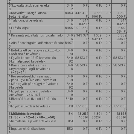
7
3
Szolgáltatások ellenértéke
B40
0 Ft
0 Ft
0 Ft
0 Ft
8
2
3
Közvetített szolgáltatások
B403
448 400
3 851
0 Ft
4 300
9
ellenértéke
Ft
600 Ft
000 Ft
4
Tulajdonosi bevételek
B40
4 544
0 Ft
0 Ft
4 544
0
4
832 Ft
832 Ft
4
Ellátási díjak
B405
2 001 384
0 Ft
0 Ft
2 001
1
Ft
384 Ft
4
Kiszámlázott általános forgalmi adó
B40
2 349 374
1 039
0 Ft
3 389
2
6
Ft
932 Ft
306 Ft
4
Általános forgalmi adó visszatérítése
B407
0 Ft
0 Ft
0 Ft
0 Ft
3
4
Befektetett pénzügyi eszközökből
B40
0 Ft
0 Ft
0 Ft
0 Ft
4
származó bevételek
81
4
Egyéb kapott (járó) kamatok és
B40
58 513 Ft
0 Ft
0 Ft
58 513 Ft
5
kamatjellegű bevételek
82
4
Kamatbevételek és más
B40
58 513 Ft
0 Ft
0 Ft
58 513 Ft
6
nyereségjellegű bevételek
8
(=43+44)
4
Részesedésekből származó
B40
0 Ft
0 Ft
0 Ft
0 Ft
7
pénzügyi műveletek bevételei
91
4
Más egyéb pénzügyi műveletek
B40
0 Ft
0 Ft
0 Ft
0 Ft
8
bevételei
92
4
Egyéb pénzügyi műveletek
B40
0 Ft
0 Ft
0 Ft
0 Ft
9
bevételei (=46+47)
9
5
Biztosító által fizetett kártérítés
B410
0 Ft
0 Ft
0 Ft
0 Ft
0
51
Egyéb működési bevételek
B411
3 851 600
0 Ft
0 Ft
3 851 600
Ft
Ft
5
Működési bevételek
B4
13 254
4 891
0 Ft
18 145
2
(=36+...+42+45+48+...+50)
103 Ft
532 Ft
635 Ft
5
Immateriális javak értékesítése
B51
0 Ft
0 Ft
0 Ft
0 Ft
3
5
Ingatlanok értékesítése
B52
0 Ft
0 Ft
0 Ft
0 Ft
4