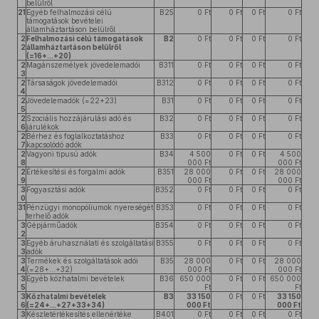
belülről
21
Egyéb felhalmozási célú
B25
0 Ft
0 Ft
0 Ft
0 Ft
támogatások bevételei
államháztartáson belülről
2
Felhalmozási célú támogatások
B2
0 Ft
0 Ft
0 Ft
0 Ft
2
államháztartáson belülről
(=16+...+20)
2
Magánszemélyek jövedelemadói
B311
0 Ft
0 Ft
0 Ft
0 Ft
3
2
Társaságok jövedelemadói
B312
0 Ft
0 Ft
0 Ft
0 Ft
4
2
Jövedelemadók (=22+23)
B31
0 Ft
0 Ft
0 Ft
0 Ft
5
2
Szociális hozzájárulási adó és
B32
0 Ft
0 Ft
0 Ft
0 Ft
6
járulékok
2
Bérhez és foglalkoztatáshoz
B33
0 Ft
0 Ft
0 Ft
0 Ft
7
kapcsolódó adók
2
Vagyoni tipusú adók
B34
4 500
0 Ft
0 Ft
4 500
8
000 Ft
000 Ft
2
Értékesítési és forgalmi adók
B351
28 000
0 Ft
0 Ft
28 000
9
000 Ft
000 Ft
3
Fogyasztási adók
B352
0 Ft
0 Ft
0 Ft
0 Ft
0
31
Pénzügyi monopóliumok nyereségét
B353
0 Ft
0 Ft
0 Ft
0 Ft
terhelő adók
3
Gépjárműadók
B354
0 Ft
0 Ft
0 Ft
0 Ft
2
3
Egyéb áruhasználati és szolgáltatási
B355
0 Ft
0 Ft
0 Ft
0 Ft
3
adók
3
Termékek és szolgáltatások adói
B35
28 000
0 Ft
0 Ft
28 000
4
(=28+...+32)
000 Ft
000 Ft
3
Egyéb közhatalmi bevételek
B36
650 000
0 Ft
0 Ft
650 000
5
Ft
Ft
3
Közhatalmi bevételek
B3
33 150
0 Ft
0 Ft
33 150
6
(=24+...+27+33+34)
000 Ft
000 Ft
3
Készletértékesítés ellenértéke
B401
0 Ft
0 Ft
0 Ft
0 Ft