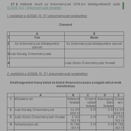
27. §
Hatályát veszti az önkormányzat 2016.évi költségvetéséről szóló
4/2016 (II.5.) önkormányzati rendelet
.
1. melléklet a 4/2026. (II. 11.) önkormányzati rendelethez
Címrend
A
B
1
Cím
Alcím
2
Az önkormányzat költségvetési
Az önkormányzat költségvetési szervei
szervei
3
Juta Község Önkormányzata
4
Jutai Közös Önkormányzati Hivatal
2. melléklet a 4/2026. (II. 11.) önkormányzati rendelethez
A költségvetési hiány belső és külső finanszírozására szolgáló előző évek
maradványa
A
B
C
D
E
1
Működési cél
Kötelező
Önként
Államigazg
Össze
feladat
vállalt
atási
sen:
feladat
feladat
2
Juta Község Önkormányzat
32 611
0 Ft
0 Ft
32 611
669 Ft
669 Ft
3
Jutai Közös Önkormányzati Hivatal
2 123
0 Ft
0 Ft
2 123
163 Ft
163 Ft
4
Felhalmozási cél
15 785
0 Ft
0 Ft
15 785
451 Ft
451 Ft