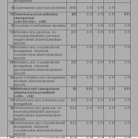
támogatások
9
Elszámolásból származó bevételek
B116
0 Ft
0 Ft
0 Ft
10
Önkormányzatok működési
B11
0 Ft
0 Ft
0 Ft
0 Ft
támogatásai
(=01+02+05+...+08)
11
Elvonások és befizetések bevételei
B12
0 Ft
0 Ft
0 Ft
0 Ft
12
Működési célú garancia- és
B13
0 Ft
0 Ft
0 Ft
0 Ft
kezességvállalásból származó
megtérülések államháztartáson
belülről
13
Működési célú visszatérítendő
B14
0 Ft
0 Ft
0 Ft
0 Ft
támogatások, kölcsönök
visszatérülése államháztartáson
belülről
14
Működési célú visszatérítendő
B15
0 Ft
0 Ft
0 Ft
0 Ft
támogatások, kölcsönök
igénybevétele államháztartáson
belülről
15
Egyéb működési célú támogatások
B16
0 Ft
0 Ft
0 Ft
0 Ft
bevételei államháztartáson
belülről
16
Működési célú támogatások
B1
0 Ft
0 Ft
0 Ft
0 Ft
államháztartáson belülről
(=09+...+14)
17
Felhalmozási célú önkormányzati
B21
0 Ft
0 Ft
0 Ft
0 Ft
támogatások
18
Felhalmozási célú garancia- és
B22
0 Ft
0 Ft
0 Ft
0 Ft
kezességvállalásból származó
megtérülések államháztartáson
belülről
19
Felhalmozási célú visszatérítendő
B23
0 Ft
0 Ft
0 Ft
0 Ft
támogatások, kölcsönök
visszatérülése államháztartáson
belülről