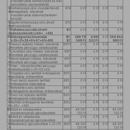
visszatérülése kormányoktól és más
nemzetközi szervezetektől
6
Felhalmozási célú visszatérítendő
B74
0 Ft
0 Ft
0 Ft
0 Ft
8
támogatások, kölcsönök
visszatérülése államháztartáson
kívülről
6
Egyéb felhalmozási célú átvett
B75
0 Ft
0 Ft
0 Ft
0 Ft
9
pénzeszközök
7
Felhalmozási célú átvett
B7
0 Ft
0 Ft
0 Ft
0 Ft
0
pénzeszközök (=64+...+68)
71
Költségvetési bevételek
B1-
289 711
4 891
0 Ft
294 602
(=15+21+35+51+57+63+69)
B7
348 Ft
532 Ft
880 Ft
7
Hosszú lejáratú hitelek, kölcsönök
B8111
0 Ft
0 Ft
0 Ft
0 Ft
2
felvétele pénzügyi vállalkozástól
7
Likviditási célú hitelek, kölcsönök
B811
0 Ft
0 Ft
0 Ft
0 Ft
3
felvétele pénzügyi vállalkozástól
2
7
Rövid lejáratú hitelek, kölcsönök
B811
0 Ft
0 Ft
0 Ft
0 Ft
4
felvétele pénzügyi vállalkozástól
3
7
Hitel-, kölcsönfelvétel pénzügyi
B811
0 Ft
0 Ft
0 Ft
0 Ft
5
vállalkozástól (=01+02+03)
7
Forgatási célú belföldi értékpapírok
B812
0 Ft
0 Ft
0 Ft
0 Ft
6
beváltása, értékesítése
1
7
Éven belüli lejáratú belföldi
B812
0 Ft
0 Ft
0 Ft
0 Ft
7
értékpapírok kibocsátása
2
7
Befektetési célú belföldi
B812
0 Ft
0 Ft
0 Ft
0 Ft
8
értékpapírok beváltása, értékesítése
3
7
Éven túli lejáratú belföldi
B812
0 Ft
0 Ft
0 Ft
0 Ft
9
értékpapírok kibocsátása
4
8
Belföldi értékpapírok bevételei
B812
0 Ft
0 Ft
0 Ft
0 Ft
0
(=05+..+08)
81
Előző év költségvetési
B813
48 397
0 Ft
0 Ft
48 397
maradványának igénybevétele
1
120 Ft
120 Ft
8
Előző év vállalkozási
B813
0 Ft
0 Ft
0 Ft
0 Ft
2
maradványának igénybevétele
2
8
Maradvány igénybevétele (=10+11)
B813
48 397
0 Ft
0 Ft
48 397
3
120 Ft
120 Ft