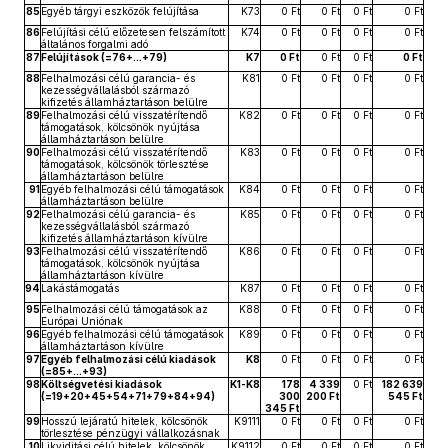
85
Egyéb tárgyi eszközök felújítása
K73
0 Ft
0 Ft
0 Ft
0 Ft
86
Felújítási célú előzetesen felszámított
K74
0 Ft
0 Ft
0 Ft
0 Ft
általános forgalmi adó
87
Felújítások (=76+...+79)
K7
0 Ft
0 Ft
0 Ft
0 Ft
88
Felhalmozási célú garancia- és
K81
0 Ft
0 Ft
0 Ft
0 Ft
kezességvállalásból származó
kifizetés államháztartáson belülre
89
Felhalmozási célú visszatérítendő
K82
0 Ft
0 Ft
0 Ft
0 Ft
támogatások, kölcsönök nyújtása
államháztartáson belülre
90
Felhalmozási célú visszatérítendő
K83
0 Ft
0 Ft
0 Ft
0 Ft
támogatások, kölcsönök törlesztése
államháztartáson belülre
91
Egyéb felhalmozási célú támogatások
K84
0 Ft
0 Ft
0 Ft
0 Ft
államháztartáson belülre
92
Felhalmozási célú garancia- és
K85
0 Ft
0 Ft
0 Ft
0 Ft
kezességvállalásból származó
kifizetés államháztartáson kívülre
93
Felhalmozási célú visszatérítendő
K86
0 Ft
0 Ft
0 Ft
0 Ft
támogatások, kölcsönök nyújtása
államháztartáson kívülre
94
Lakástámogatás
K87
0 Ft
0 Ft
0 Ft
0 Ft
95
Felhalmozási célú támogatások az
K88
0 Ft
0 Ft
0 Ft
0 Ft
Európai Uniónak
96
Egyéb felhalmozási célú támogatások
K89
0 Ft
0 Ft
0 Ft
0 Ft
államháztartáson kívülre
97
Egyéb felhalmozási célú kiadások
K8
0 Ft
0 Ft
0 Ft
0 Ft
(=85+...+93)
98
Költségvetési kiadások
K1-K8
178
4 339
0 Ft
182 639
(=19+20+45+54+71+79+84+94)
300
200 Ft
545 Ft
345 Ft
99
Hosszú lejáratú hitelek, kölcsönök
K9111
0 Ft
0 Ft
0 Ft
0 Ft
törlesztése pénzügyi vállalkozásnak
10
Likviditási célú hitelek, kölcsönök
K9112
0 Ft
0 Ft
0 Ft
0 Ft