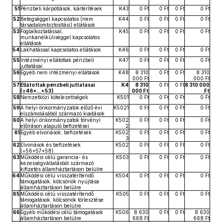
51
Pénzbeli kárpótlások, kártérítések
K43
0 Ft
0 Ft
0 Ft
0 Ft
52
Betegséggel kapcsolatos (nem
K44
0 Ft
0 Ft
0 Ft
0 Ft
társadalombiztosítási) ellátások
53
Foglalkoztatással,
K45
0 Ft
0 Ft
0 Ft
0 Ft
munkanélküliséggel kapcsolatos
ellátások
54
Lakhatással kapcsolatos ellátások
K46
0 Ft
0 Ft
0 Ft
0 Ft
55
Intézményi ellátottak pénzbeli
K47
0 Ft
0 Ft
0 Ft
0 Ft
juttatásai
56
Egyéb nem intézményi ellátások
K48
8 310
0 Ft
0 Ft
8 310
000 Ft
000 Ft
57
Ellátottak pénzbeli juttatásai
K4
8 310
0 Ft
0 Ft
8 310 000
(=46+...+53)
000 Ft
Ft
58
Nemzetközi kötelezettségek
K501
0 Ft
0 Ft
0 Ft
0 Ft
59
A helyi önkormányzatok előző évi
K5021
0 Ft
0 Ft
0 Ft
0 Ft
elszámolásából származó kiadások
60
A helyi önkormányzatok törvényi
K502
0 Ft
0 Ft
0 Ft
0 Ft
előíráson alapuló befizetései
2
61
Egyéb elvonások, befizetések
K502
0 Ft
0 Ft
0 Ft
0 Ft
3
62
Elvonások és befizetések
K502
0 Ft
0 Ft
0 Ft
0 Ft
(=56+57+58)
63
Működési célú garancia- és
K503
0 Ft
0 Ft
0 Ft
0 Ft
kezességvállalásból származó
kifizetés államháztartáson belülre
64
Működési célú visszatérítendő
K504
0 Ft
0 Ft
0 Ft
0 Ft
támogatások, kölcsönök nyújtása
államháztartáson belülre
65
Működési célú visszatérítendő
K505
0 Ft
0 Ft
0 Ft
0 Ft
támogatások, kölcsönök törlesztése
államháztartáson belülre
66
Egyéb működési célú támogatások
K506
8 630
0 Ft
0 Ft
8 630
államháztartáson belülre
668 Ft
668 Ft