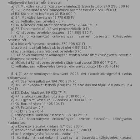
költségvetési bevételi előirányzatai:
a)
B1. Működési célú támogatások államháztartáson belülről 240 298 066 Ft
b)
B2. Felhalmozási célú támogatások államháztartáson belülről 0 Ft
c)
B3. Közhatalmi bevételek 33 150 000 Ft
d)
B4. Működési bevételek 18 775 635 Ft
e)
B5. Felhalmozási bevételek 0 Ft
f)
B6. Működési célú átvett pénzeszközök 12 646 179 Ft
g)
B7. Felhalmozási célú átvett pénzeszközök: 0 Ft
h)
Költségvetési bevételek összesen 304 869 880 Ft
(2)
Az önkormányzat önkormányzati szinten összesített költségvetési
bevételeiből:
a)
a kötelező feladatok bevételei 370 498 631 Ft
b)
az önként vállalt feladatok bevételei 4 891 532 Ft
c)
az államigazgatási feladatok bevételei 0 Ft
(3)
Az önkormányzat önkormányzati szinten összesített költségvetési bevételei
előirányzat csoportonként:
a)
Működési költségvetés bevételi előirányzat csoport 359 604 712 Ft
b)
Felhalmozási költségvetés bevételi előirányzat csoport 15 785 451 Ft
5. §
(1)
Az önkormányzat összevont 2026. évi kiemelt költségvetési kiadási
előirányzatai:
a)
K1. Személyi juttatások 194 700 264 Ft
b)
K2. Munkaadókat terhelő járulékok és szociális hozzájárulási adó 22 214
824 Ft
c)
K3. Dologi kiadások 89 032 171 Ft
d)
K4. Ellátottak pénzbeli juttatásai 8 310 000 Ft
e)
K5. Egyéb működési célú kiadások 37 830 668 Ft
f)
K6. Beruházások 14 425 304 Ft
g)
K7. Felújítások 0 Ft
h)
K513 Tartalék 0 Ft
i)
Költségvetési kiadások összesen 366 513 221 Ft
(2)
Az önkormányzat önkormányzati szinten összesített költségvetési
kiadásaiból:
a)
a kötelező feladatok kiadásai 371 050 963 Ft
b)
az önként vállalt feladatok kiadásai 4 339 200 Ft
c)
az államigazgatási feladatok kiadásai 0 Ft
(3)
Az önkormányzat önkormányzati szinten összesített költségvetési kiadásai