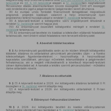
Magyarország helyi önkormányzatairól szóló
2011. évi CLXXXIX. törvény 41. § (4)
bekezdés
e és
68. § (4) bekezdés
e alapján a
12. melléklet
ben meghatározott
Pénszeszköz átadás államháztartáson kivülre összegéből 1.500 eFt összeggel
való rendelkezési jogot a polgármesterre (polgármesteri keret) átruházza.
(8)
Az európai uniós forrásból finanszírozott támogatással megvalósuló
programok, projektek kiadásait, valamint a helyi önkormányzat ilyen
projektekhez történő hozzájárulásait e rendelet
11. melléklet
e tartalmazza.
(9)
A képviselő-testület a költségvetési szerv engedélyezett létszámát e
rendelet
12. melléklet
e szerint hagyja jóvá.
(10)
Az önkormányzat összesített költségvetési mérlegét e rendelet
13.
melléklet
e tartalmazza.
(11)
Az önkormányzat bevételei és kiadásai a kötelezően ellátandó feladatokat
tartalmazzák, mert önként vállalt feladatokra nem tervezett előirányzatot.
6.
A bevételi többlet kezelése
8. §
Az önkormányzati gazdálkodás során az év közben létrejött költségvetési
többletet, általános és céltartalékot pénzintézeti pénzlekötés útján - a fizetési
kötelezettségek figyelembevételével - hasznosíthatja. A hasznosítással
kapcsolatos szerződések, pénzügyi műveletek lebonyolítására a polgármestert
felhatalmazza, aki a megtett intézkedésekről a következő képviselő-testületi
ülésen tájékoztatást ad. A kamatok a lekötés szerinti pénzeszközöket - működési
illetve céltartalék növelik.
7.
Általános és céltartalék
9. §
(1)
A képviselő-testület a 2026. évi költségvetés általános tartalékát 0 Ft
összegben a
14. melléklet
szerint állapítja meg.
(2)
A képviselő-testület a 2026. évi költségvetés céltartalékát 0 Ft-ban
állapítja meg.
8.
Előirányzat-felhasználási ütemterv
10. §
A 2026. évi költségvetés bevételi és kiadási előirányzatainak
felhasználási ütemtervét havi bontásban a
15. melléklet
tartalmazza.