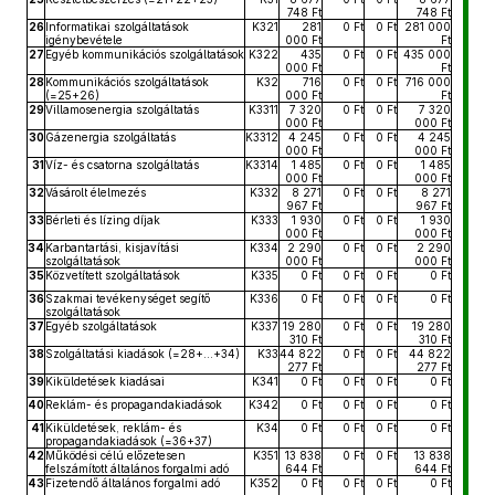
748 Ft
748 Ft
26
Informatikai szolgáltatások
K321
281
0 Ft
0 Ft
281 000
igénybevétele
000 Ft
Ft
27
Egyéb kommunikációs szolgáltatások
K322
435
0 Ft
0 Ft
435 000
000 Ft
Ft
28
Kommunikációs szolgáltatások
K32
716
0 Ft
0 Ft
716 000
(=25+26)
000 Ft
Ft
29
Villamosenergia szolgáltatás
K3311
7 320
0 Ft
0 Ft
7 320
000 Ft
000 Ft
30
Gázenergia szolgáltatás
K3312
4 245
0 Ft
0 Ft
4 245
000 Ft
000 Ft
31
Víz- és csatorna szolgáltatás
K3314
1 485
0 Ft
0 Ft
1 485
000 Ft
000 Ft
32
Vásárolt élelmezés
K332
8 271
0 Ft
0 Ft
8 271
967 Ft
967 Ft
33
Bérleti és lízing díjak
K333
1 930
0 Ft
0 Ft
1 930
000 Ft
000 Ft
34
Karbantartási, kisjavítási
K334
2 290
0 Ft
0 Ft
2 290
szolgáltatások
000 Ft
000 Ft
35
Közvetített szolgáltatások
K335
0 Ft
0 Ft
0 Ft
0 Ft
36
Szakmai tevékenységet segítő
K336
0 Ft
0 Ft
0 Ft
0 Ft
szolgáltatások
37
Egyéb szolgáltatások
K337
19 280
0 Ft
0 Ft
19 280
310 Ft
310 Ft
38
Szolgáltatási kiadások (=28+...+34)
K33
44 822
0 Ft
0 Ft
44 822
277 Ft
277 Ft
39
Kiküldetések kiadásai
K341
0 Ft
0 Ft
0 Ft
0 Ft
40
Reklám- és propagandakiadások
K342
0 Ft
0 Ft
0 Ft
0 Ft
41
Kiküldetések, reklám- és
K34
0 Ft
0 Ft
0 Ft
0 Ft
propagandakiadások (=36+37)
42
Működési célú előzetesen
K351
13 838
0 Ft
0 Ft
13 838
felszámított általános forgalmi adó
644 Ft
644 Ft
43
Fizetendő általános forgalmi adó
K352
0 Ft
0 Ft
0 Ft
0 Ft