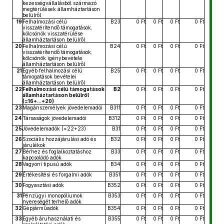
kezességvállalásból származó
megtérülések államháztartáson
belülről
19
Felhalmozási célú
B23
0 Ft
0 Ft
0 Ft
0 Ft
visszatérítendő támogatások,
kölcsönök visszatérülése
államháztartáson belülről
20
Felhalmozási célú
B24
0 Ft
0 Ft
0 Ft
0 Ft
visszatérítendő támogatások,
kölcsönök igénybevétele
államháztartáson belülről
21
Egyéb felhalmozási célú
B25
0 Ft
0 Ft
0 Ft
0 Ft
támogatások bevételei
államháztartáson belülről
22
Felhalmozási célú támogatások
B2
0 Ft
0 Ft
0 Ft
0 Ft
államháztartáson belülről
(=16+...+20)
23
Magánszemélyek jövedelemadói
B311
0 Ft
0 Ft
0 Ft
0 Ft
24
Társaságok jövedelemadói
B312
0 Ft
0 Ft
0 Ft
0 Ft
25
Jövedelemadók (=22+23)
B31
0 Ft
0 Ft
0 Ft
0 Ft
26
Szociális hozzájárulási adó és
B32
0 Ft
0 Ft
0 Ft
0 Ft
járulékok
27
Bérhez és foglalkoztatáshoz
B33
0 Ft
0 Ft
0 Ft
0 Ft
kapcsolódó adók
28
Vagyoni tipusú adók
B34
0 Ft
0 Ft
0 Ft
0 Ft
29
Értékesítési és forgalmi adók
B351
0 Ft
0 Ft
0 Ft
0 Ft
30
Fogyasztási adók
B352
0 Ft
0 Ft
0 Ft
0 Ft
31
Pénzügyi monopóliumok
B353
0 Ft
0 Ft
0 Ft
0 Ft
nyereségét terhelő adók
32
Gépjárműadók
B354
0 Ft
0 Ft
0 Ft
0 Ft
33
Egyéb áruhasználati és
B355
0 Ft
0 Ft
0 Ft
0 Ft