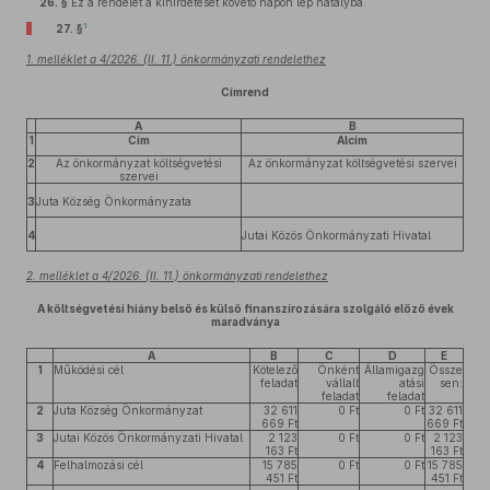
26. §
Ez a rendelet a kihirdetését követő napon lép hatályba.
1
27. §
1. melléklet a 4/2026. (II. 11.) önkormányzati rendelethez
Címrend
A
B
1
Cím
Alcím
2
Az önkormányzat költségvetési
Az önkormányzat költségvetési szervei
szervei
3
Juta Község Önkormányzata
4
Jutai Közös Önkormányzati Hivatal
2. melléklet a 4/2026. (II. 11.) önkormányzati rendelethez
A költségvetési hiány belső és külső finanszírozására szolgáló előző évek
maradványa
A
B
C
D
E
1
Működési cél
Kötelező
Önként
Államigazg
Össze
feladat
vállalt
atási
sen:
feladat
feladat
2
Juta Község Önkormányzat
32 611
0 Ft
0 Ft
32 611
669 Ft
669 Ft
3
Jutai Közös Önkormányzati Hivatal
2 123
0 Ft
0 Ft
2 123
163 Ft
163 Ft
4
Felhalmozási cél
15 785
0 Ft
0 Ft
15 785
451 Ft
451 Ft