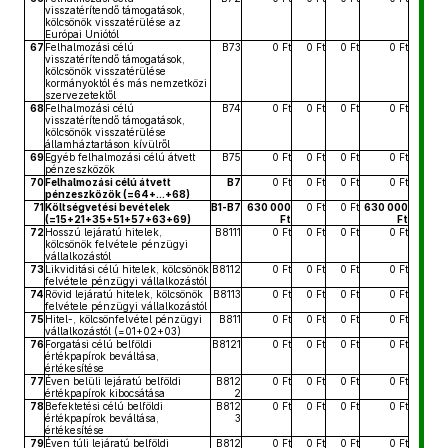
visszatérítendő támogatások,
kölcsönök visszatérülése az
Európai Uniótól
67
Felhalmozási célú
B73
0 Ft
0 Ft
0 Ft
0 Ft
visszatérítendő támogatások,
kölcsönök visszatérülése
kormányoktól és más nemzetközi
szervezetektől
68
Felhalmozási célú
B74
0 Ft
0 Ft
0 Ft
0 Ft
visszatérítendő támogatások,
kölcsönök visszatérülése
államháztartáson kívülről
69
Egyéb felhalmozási célú átvett
B75
0 Ft
0 Ft
0 Ft
0 Ft
pénzeszközök
70
Felhalmozási célú átvett
B7
0 Ft
0 Ft
0 Ft
0 Ft
pénzeszközök (=64+...+68)
71
Költségvetési bevételek
B1-B7
630 000
0 Ft
0 Ft
630 000
(=15+21+35+51+57+63+69)
Ft
Ft
72
Hosszú lejáratú hitelek,
B8111
0 Ft
0 Ft
0 Ft
0 Ft
kölcsönök felvétele pénzügyi
vállalkozástól
73
Likviditási célú hitelek, kölcsönök
B8112
0 Ft
0 Ft
0 Ft
0 Ft
felvétele pénzügyi vállalkozástól
74
Rövid lejáratú hitelek, kölcsönök
B8113
0 Ft
0 Ft
0 Ft
0 Ft
felvétele pénzügyi vállalkozástól
75
Hitel-, kölcsönfelvétel pénzügyi
B811
0 Ft
0 Ft
0 Ft
0 Ft
vállalkozástól (=01+02+03)
76
Forgatási célú belföldi
B8121
0 Ft
0 Ft
0 Ft
0 Ft
értékpapírok beváltása,
értékesítése
77
Éven belüli lejáratú belföldi
B812
0 Ft
0 Ft
0 Ft
0 Ft
értékpapírok kibocsátása
2
78
Befektetési célú belföldi
B812
0 Ft
0 Ft
0 Ft
0 Ft
értékpapírok beváltása,
3
értékesítése
79
Éven túli lejáratú belföldi
B812
0 Ft
0 Ft
0 Ft
0 Ft