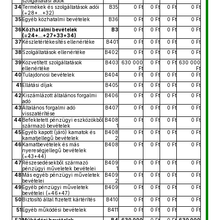
szolgáltatási adók
34
Termékek és szolgáltatások adói
B35
0 Ft
0 Ft
0 Ft
0 Ft
(=28+...+32)
35
Egyéb közhatalmi bevételek
B36
0 Ft
0 Ft
0 Ft
0 Ft
36
Közhatalmi bevételek
B3
0 Ft
0 Ft
0 Ft
0 Ft
(=24+...+27+33+34)
37
Készletértékesítés ellenértéke
B401
0 Ft
0 Ft
0 Ft
0 Ft
38
Szolgáltatások ellenértéke
B402
0 Ft
0 Ft
0 Ft
0 Ft
39
Közvetített szolgáltatások
B403
630 000
0 Ft
0 Ft
630 000
ellenértéke
Ft
Ft
40
Tulajdonosi bevételek
B404
0 Ft
0 Ft
0 Ft
0 Ft
41
Ellátási díjak
B405
0 Ft
0 Ft
0 Ft
0 Ft
42
Kiszámlázott általános forgalmi
B406
0 Ft
0 Ft
0 Ft
0 Ft
adó
43
Általános forgalmi adó
B407
0 Ft
0 Ft
0 Ft
0 Ft
visszatérítése
44
Befektetett pénzügyi eszközökből
B408
0 Ft
0 Ft
0 Ft
0 Ft
származó bevételek
1
45
Egyéb kapott (járó) kamatok és
B408
0 Ft
0 Ft
0 Ft
0 Ft
kamatjellegű bevételek
2
46
Kamatbevételek és más
B408
0 Ft
0 Ft
0 Ft
0 Ft
nyereségjellegű bevételek
(=43+44)
47
Részesedésekből származó
B409
0 Ft
0 Ft
0 Ft
0 Ft
pénzügyi műveletek bevételei
1
48
Más egyéb pénzügyi műveletek
B409
0 Ft
0 Ft
0 Ft
0 Ft
bevételei
2
49
Egyéb pénzügyi műveletek
B409
0 Ft
0 Ft
0 Ft
0 Ft
bevételei (=46+47)
50
Biztosító által fizetett kártérítés
B410
0 Ft
0 Ft
0 Ft
0 Ft
51
Egyéb működési bevételek
B411
0 Ft
0 Ft
0 Ft
0 Ft