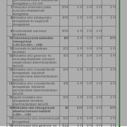
gyermekétkeztetési feladatainak
támogatása (=03+04)
7
Települési önkormányzatok
B114
0 Ft
0 Ft
0 Ft
0 Ft
kulturális feladatainak
támogatása
8
Működési célú költségvetési
B115
0 Ft
0 Ft
0 Ft
0 Ft
támogatások és kiegészítő
támogatások
9
Elszámolásból származó
B116
0 Ft
0 Ft
0 Ft
bevételek
10
Önkormányzatok működési
B11
0 Ft
0 Ft
0 Ft
0 Ft
támogatásai
(=01+02+05+...+08)
11
Elvonások és befizetések
B12
0 Ft
0 Ft
0 Ft
0 Ft
bevételei
12
Működési célú garancia- és
B13
0 Ft
0 Ft
0 Ft
0 Ft
kezességvállalásból származó
megtérülések államháztartáson
belülről
13
Működési célú visszatérítendő
B14
0 Ft
0 Ft
0 Ft
0 Ft
támogatások, kölcsönök
visszatérülése államháztartáson
belülről
14
Működési célú visszatérítendő
B15
0 Ft
0 Ft
0 Ft
0 Ft
támogatások, kölcsönök
igénybevétele államháztartáson
belülről
15
Egyéb működési célú
B16
0 Ft
0 Ft
0 Ft
0 Ft
támogatások bevételei
államháztartáson belülről
16
Működési célú támogatások
B1
0 Ft
0 Ft
0 Ft
0 Ft
államháztartáson belülről
(=09+...+14)
17
Felhalmozási célú önkormányzati
B21
0 Ft
0 Ft
0 Ft
0 Ft
támogatások
18
Felhalmozási célú garancia- és
B22
0 Ft
0 Ft
0 Ft
0 Ft