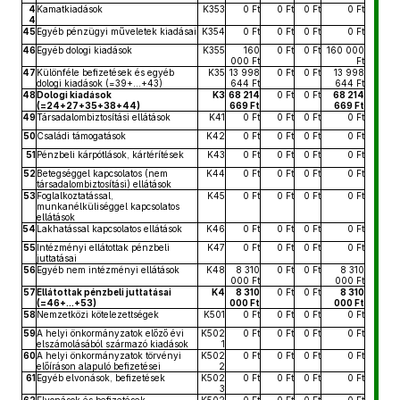
4
Kamatkiadások
K353
0 Ft
0 Ft
0 Ft
0 Ft
4
45
Egyéb pénzügyi műveletek kiadásai
K354
0 Ft
0 Ft
0 Ft
0 Ft
46
Egyéb dologi kiadások
K355
160
0 Ft
0 Ft
160 000
000 Ft
Ft
47
Különféle befizetések és egyéb
K35
13 998
0 Ft
0 Ft
13 998
dologi kiadások (=39+...+43)
644 Ft
644 Ft
48
Dologi kiadások
K3
68 214
0 Ft
0 Ft
68 214
(=24+27+35+38+44)
669 Ft
669 Ft
49
Társadalombiztosítási ellátások
K41
0 Ft
0 Ft
0 Ft
0 Ft
50
Családi támogatások
K42
0 Ft
0 Ft
0 Ft
0 Ft
51
Pénzbeli kárpótlások, kártérítések
K43
0 Ft
0 Ft
0 Ft
0 Ft
52
Betegséggel kapcsolatos (nem
K44
0 Ft
0 Ft
0 Ft
0 Ft
társadalombiztosítási) ellátások
53
Foglalkoztatással,
K45
0 Ft
0 Ft
0 Ft
0 Ft
munkanélküliséggel kapcsolatos
ellátások
54
Lakhatással kapcsolatos ellátások
K46
0 Ft
0 Ft
0 Ft
0 Ft
55
Intézményi ellátottak pénzbeli
K47
0 Ft
0 Ft
0 Ft
0 Ft
juttatásai
56
Egyéb nem intézményi ellátások
K48
8 310
0 Ft
0 Ft
8 310
000 Ft
000 Ft
57
Ellátottak pénzbeli juttatásai
K4
8 310
0 Ft
0 Ft
8 310
(=46+...+53)
000 Ft
000 Ft
58
Nemzetközi kötelezettségek
K501
0 Ft
0 Ft
0 Ft
0 Ft
59
A helyi önkormányzatok előző évi
K502
0 Ft
0 Ft
0 Ft
0 Ft
elszámolásából származó kiadások
1
60
A helyi önkormányzatok törvényi
K502
0 Ft
0 Ft
0 Ft
0 Ft
előíráson alapuló befizetései
2
61
Egyéb elvonások, befizetések
K502
0 Ft
0 Ft
0 Ft
0 Ft
3