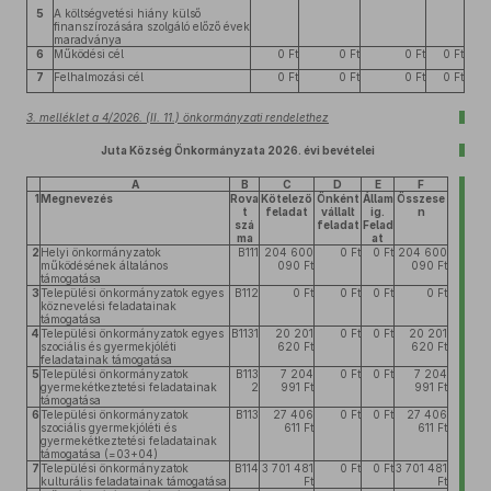
5
A költségvetési hiány külső
finanszírozására szolgáló előző évek
maradványa
6
Működési cél
0 Ft
0 Ft
0 Ft
0 Ft
7
Felhalmozási cél
0 Ft
0 Ft
0 Ft
0 Ft
3. melléklet a 4/2026. (II. 11.) önkormányzati rendelethez
Juta Község Önkormányzata 2026. évi bevételei
A
B
C
D
E
F
1
Megnevezés
Rova
Kötelező
Önként
Állam
Összese
t
feladat
vállalt
ig.
n
szá
feladat
Felad
ma
at
2
Helyi önkormányzatok
B111
204 600
0 Ft
0 Ft
204 600
működésének általános
090 Ft
090 Ft
támogatása
3
Települési önkormányzatok egyes
B112
0 Ft
0 Ft
0 Ft
0 Ft
köznevelési feladatainak
támogatása
4
Települési önkormányzatok egyes
B1131
20 201
0 Ft
0 Ft
20 201
szociális és gyermekjóléti
620 Ft
620 Ft
feladatainak támogatása
5
Települési önkormányzatok
B113
7 204
0 Ft
0 Ft
7 204
gyermekétkeztetési feladatainak
2
991 Ft
991 Ft
támogatása
6
Települési önkormányzatok
B113
27 406
0 Ft
0 Ft
27 406
szociális gyermekjóléti és
611 Ft
611 Ft
gyermekétkeztetési feladatainak
támogatása (=03+04)
7
Települési önkormányzatok
B114
3 701 481
0 Ft
0 Ft
3 701 481
kulturális feladatainak támogatása
Ft
Ft