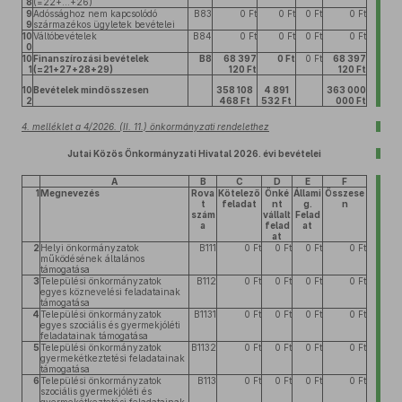
8
(=22+...+26)
9
Adóssághoz nem kapcsolódó
B83
0 Ft
0 Ft
0 Ft
0 Ft
9
származékos ügyletek bevételei
10
Váltóbevételek
B84
0 Ft
0 Ft
0 Ft
0 Ft
0
10
Finanszírozási bevételek
B8
68 397
0 Ft
0 Ft
68 397
1
(=21+27+28+29)
120 Ft
120 Ft
10
Bevételek mindösszesen
358 108
4 891
363 000
2
468 Ft
532 Ft
000 Ft
4. melléklet a 4/2026. (II. 11.) önkormányzati rendelethez
Jutai Közös Önkormányzati Hivatal 2026. évi bevételei
A
B
C
D
E
F
1
Megnevezés
Rova
Kötelező
Önké
Állami
Összese
t
feladat
nt
g.
n
szám
vállalt
Felad
a
felad
at
at
2
Helyi önkormányzatok
B111
0 Ft
0 Ft
0 Ft
0 Ft
működésének általános
támogatása
3
Települési önkormányzatok
B112
0 Ft
0 Ft
0 Ft
0 Ft
egyes köznevelési feladatainak
támogatása
4
Települési önkormányzatok
B1131
0 Ft
0 Ft
0 Ft
0 Ft
egyes szociális és gyermekjóléti
feladatainak támogatása
5
Települési önkormányzatok
B1132
0 Ft
0 Ft
0 Ft
0 Ft
gyermekétkeztetési feladatainak
támogatása
6
Települési önkormányzatok
B113
0 Ft
0 Ft
0 Ft
0 Ft
szociális gyermekjóléti és