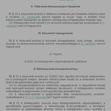
9.
Több éves kihatással járó feladatok
11. §
(1)
A Képviselő-testület a többéves kihatással járó feladatok előirányzatait
a rendelet
16. melléklet
e szerint fogadja el azzal, hogy a későbbi évek
előirányzatait véglegesen az adott évi költségvetés elfogadásakor állapítja meg.
(2)
Költségvetési évet követő 3 év tervezett előirányzatainak keretszámát a
17.
melléklet
szerint hagyja jóvá.
10.
Közvetett támogatások
12. §
A Képviselő-testület a közvetett támogatásokat, azok jellege, mértéke,
összege, és kedvezményezettje szerinti részletezettséggel a
18. melléklet
szerint
hagyja jóvá.
III. Fejezet
A 2026. évi költségvetés végrehajtásának szabályai
11.
Előirányzatok átcsoportosítása
13. §
(1)
A képviselő-testület az SZMSZ-ben rögzített átruházott hatáskörökön
túl a jóváhagyott kiadási, bevételi előirányzatok közötti és a céltartalék terhére
történő átcsoportosítás jogát nem ruházza át.
(2)
Az átcsoportosításokról az érdekeltek negyedévente, a negyedévet követő
első képviselő-testületi ülésen kötelesek beszámolni. A költségvetési rendelet
módosítására a polgármester ezzel egyidejűleg javaslatot tesz.
(3)
A képviselő-testület a polgármester által kezdeményezett rendelet-
módosításáról a
17. § (2) bekezdés
ben foglalt módon dönt.
14. §
(1)
A költségvetési szervek éves költségvetésének végrehajtásáért, a
gazdálkodás jogszerűségéért, a takarékosság érvényesítéséért, a bevételek
növeléséért az alapfeladatok sérelme nélkül a költségvetési szerv vezetője a