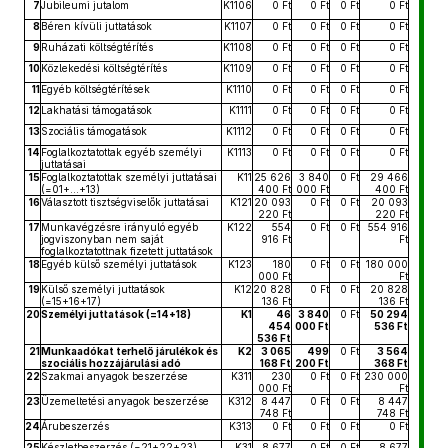
7
Jubileumi jutalom
K1106
0 Ft
0 Ft
0 Ft
0 Ft
8
Béren kívüli juttatások
K1107
0 Ft
0 Ft
0 Ft
0 Ft
9
Ruházati költségtérítés
K1108
0 Ft
0 Ft
0 Ft
0 Ft
10
Közlekedési költségtérítés
K1109
0 Ft
0 Ft
0 Ft
0 Ft
11
Egyéb költségtérítések
K1110
0 Ft
0 Ft
0 Ft
0 Ft
12
Lakhatási támogatások
K1111
0 Ft
0 Ft
0 Ft
0 Ft
13
Szociális támogatások
K1112
0 Ft
0 Ft
0 Ft
0 Ft
14
Foglalkoztatottak egyéb személyi
K1113
0 Ft
0 Ft
0 Ft
0 Ft
juttatásai
15
Foglalkoztatottak személyi juttatásai
K11
25 626
3 840
0 Ft
29 466
(=01+...+13)
400 Ft
000 Ft
400 Ft
16
Választott tisztségviselők juttatásai
K121
20 093
0 Ft
0 Ft
20 093
220 Ft
220 Ft
17
Munkavégzésre irányuló egyéb
K122
554
0 Ft
0 Ft
554 916
jogviszonyban nem saját
916 Ft
Ft
foglalkoztatottnak fizetett juttatások
18
Egyéb külső személyi juttatások
K123
180
0 Ft
0 Ft
180 000
000 Ft
Ft
19
Külső személyi juttatások
K12
20 828
0 Ft
0 Ft
20 828
(=15+16+17)
136 Ft
136 Ft
20
Személyi juttatások (=14+18)
K1
46
3 840
0 Ft
50 294
454
000 Ft
536 Ft
536 Ft
21
Munkaadókat terhelő járulékok és
K2
3 065
499
0 Ft
3 564
szociális hozzájárulási adó
168 Ft
200 Ft
368 Ft
22
Szakmai anyagok beszerzése
K311
230
0 Ft
0 Ft
230 000
000 Ft
Ft
23
Üzemeltetési anyagok beszerzése
K312
8 447
0 Ft
0 Ft
8 447
748 Ft
748 Ft
24
Árubeszerzés
K313
0 Ft
0 Ft
0 Ft
0 Ft
25
Készletbeszerzés (=21+22+23)
K31
8 677
0 Ft
0 Ft
8 677