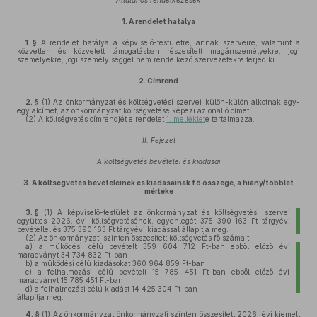
Általános rendelkezések
1.
A rendelet hatálya
1. §
A rendelet hatálya a képviselő-testületre, annak szerveire, valamint a
közvetlen és közvetett támogatásban részesített magánszemélyekre, jogi
személyekre, jogi személyiséggel nem rendelkező szervezetekre terjed ki.
2.
Címrend
2. §
(1)
Az önkormányzat és költségvetési szervei külön-külön alkotnak egy-
egy alcímet, az önkormányzat költségvetése képezi az önálló címet.
(2)
A költségvetés címrendjét e rendelet
1. melléklet
e tartalmazza.
II. Fejezet
A költségvetés bevételei és kiadásai
3.
A költségvetés bevételeinek és kiadásainak fő összege, a hiány/többlet
mértéke
3. §
(1)
A képviselő-testület az önkormányzat és költségvetési szervei
együttes 2026. évi költségvetésének, egyenlegét 375 390 163 Ft tárgyévi
bevétellel és 375 390 163 Ft tárgyévi kiadással állapítja meg.
(2)
Az önkormányzati szinten összesített költségvetés fő számait:
a)
a működési célú bevételt 359 604 712 Ft-ban ebből előző évi
maradványt 34 734 832 Ft-ban
b)
a működési célú kiadásokat 360 964 859 Ft-ban
c)
a felhalmozási célú bevételt 15 785 451 Ft-ban ebből előző évi
maradványt 15 785 451 Ft-ban
d)
a felhalmozási célú kiadást 14 425 304 Ft-ban
állapítja meg.
4. §
(1)
Az önkormányzat önkormányzati szinten összesített 2026. évi kiemelt