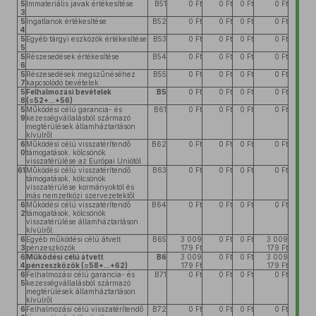
5
Immateriális javak értékesítése
B51
0 Ft
0 Ft
0 Ft
0 Ft
3
5
Ingatlanok értékesítése
B52
0 Ft
0 Ft
0 Ft
0 Ft
4
5
Egyéb tárgyi eszközök értékesítése
B53
0 Ft
0 Ft
0 Ft
0 Ft
5
5
Részesedések értékesítése
B54
0 Ft
0 Ft
0 Ft
0 Ft
6
5
Részesedések megszűnéséhez
B55
0 Ft
0 Ft
0 Ft
0 Ft
7
kapcsolódó bevételek
5
Felhalmozási bevételek
B5
0 Ft
0 Ft
0 Ft
0 Ft
8
(=52+...+56)
5
Működési célú garancia- és
B61
0 Ft
0 Ft
0 Ft
0 Ft
9
kezességvállalásból származó
megtérülések államháztartáson
kívülről
6
Működési célú visszatérítendő
B62
0 Ft
0 Ft
0 Ft
0 Ft
0
támogatások, kölcsönök
visszatérülése az Európai Uniótól
61
Működési célú visszatérítendő
B63
0 Ft
0 Ft
0 Ft
0 Ft
támogatások, kölcsönök
visszatérülése kormányoktól és
más nemzetközi szervezetektől
6
Működési célú visszatérítendő
B64
0 Ft
0 Ft
0 Ft
0 Ft
2
támogatások, kölcsönök
visszatérülése államháztartáson
kívülről
6
Egyéb működési célú átvett
B65
3 009
0 Ft
0 Ft
3 009
3
pénzeszközök
179 Ft
179 Ft
6
Működési célú átvett
B6
3 009
0 Ft
0 Ft
3 009
4
pénzeszközök (=58+...+62)
179 Ft
179 Ft
6
Felhalmozási célú garancia- és
B71
0 Ft
0 Ft
0 Ft
0 Ft
5
kezességvállalásból származó
megtérülések államháztartáson
kívülről
6
Felhalmozási célú visszatérítendő
B72
0 Ft
0 Ft
0 Ft
0 Ft