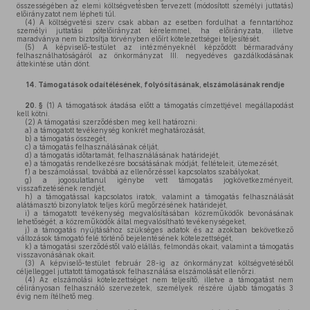
összességében az elemi költségvetésben tervezett (módosított személyi juttatás)
előirányzatot nem lépheti túl.
(4)
A költségvetési szerv csak abban az esetben fordulhat a fenntartóhoz
személyi juttatási pótelőirányzat kérelemmel, ha előirányzata, illetve
maradványa nem biztosítja törvényben előírt kötelezettségei teljesítését.
(5)
A képviselő-testület az intézményeknél képződött bérmaradvány
felhasználhatóságáról az önkormányzat III. negyedéves gazdálkodásának
áttekintése után dönt.
14.
Támogatások odaítélésének, folyósításának, elszámolásának rendje
20. §
(1)
A támogatások átadása előtt a támogatás címzettjével megállapodást
kell kötni.
(2)
A támogatási szerződésben meg kell határozni:
a)
a támogatott tevékenység konkrét meghatározását,
b)
a támogatás összegét,
c)
a támogatás felhasználásának célját,
d)
a támogatás időtartamát, felhasználásának határidejét,
e)
a támogatás rendelkezésre bocsátásának módját, feltételeit, ütemezését,
f)
a beszámolással, továbbá az ellenőrzéssel kapcsolatos szabályokat,
g)
a jogosulatlanul igénybe vett támogatás jogkövetkezményeit,
visszafizetésének rendjét,
h)
a támogatással kapcsolatos iratok, valamint a támogatás felhasználását
alátámasztó bizonylatok teljes körű megőrzésének határidejét,
i)
a támogatott tevékenység megvalósításában közreműködők bevonásának
lehetőségét, a közreműködők által megvalósítható tevékenységeket,
j)
a támogatás nyújtásához szükséges adatok és az azokban bekövetkező
változások támogató felé történő bejelentésének kötelezettségét,
k)
a támogatási szerződéstől való elállás, felmondás okait, valamint a támogatás
visszavonásának okait.
(3)
A képviselő-testület február 28-ig az önkormányzat költségvetéséből
céljelleggel juttatott támogatások felhasználása elszámolását ellenőrzi.
(4)
Az elszámolási kötelezettséget nem teljesítő, illetve a támogatást nem
célirányosan felhasználó szervezetek, személyek részére újabb támogatás 3
évig nem ítélhető meg.