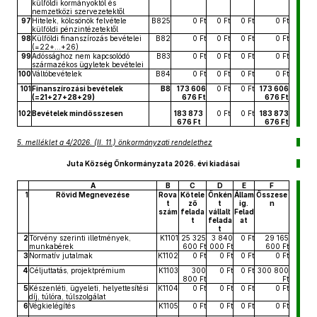
külföldi kormányoktól és
nemzetközi szervezetektől
97
Hitelek, kölcsönök felvétele
B825
0 Ft
0 Ft
0 Ft
0 Ft
külföldi pénzintézetektől
98
Külföldi finanszírozás bevételei
B82
0 Ft
0 Ft
0 Ft
0 Ft
(=22+...+26)
99
Adóssághoz nem kapcsolódó
B83
0 Ft
0 Ft
0 Ft
0 Ft
származékos ügyletek bevételei
100
Váltóbevételek
B84
0 Ft
0 Ft
0 Ft
0 Ft
101
Finanszírozási bevételek
B8
173 606
0 Ft
0 Ft
173 606
(=21+27+28+29)
676 Ft
676 Ft
102
Bevételek mindösszesen
183 873
0 Ft
0 Ft
183 873
676 Ft
676 Ft
5. melléklet a 4/2026. (II. 11.) önkormányzati rendelethez
Juta Község Önkormányzata 2026. évi kiadásai
A
B
C
D
E
F
1
Rövid Megnevezése
Rova
Kötele
Önkén
Állam
Összese
t
ző
t
ig.
n
szám
felada
vállalt
Felad
t
felada
at
t
2
Törvény szerinti illetmények,
K1101
25 325
3 840
0 Ft
29 165
munkabérek
600 Ft
000 Ft
600 Ft
3
Normatív jutalmak
K1102
0 Ft
0 Ft
0 Ft
0 Ft
4
Céljuttatás, projektprémium
K1103
300
0 Ft
0 Ft
300 800
800 Ft
Ft
5
Készenléti, ügyeleti, helyettesítési
K1104
0 Ft
0 Ft
0 Ft
0 Ft
díj, túlóra, túlszolgálat
6
Végkielégítés
K1105
0 Ft
0 Ft
0 Ft
0 Ft