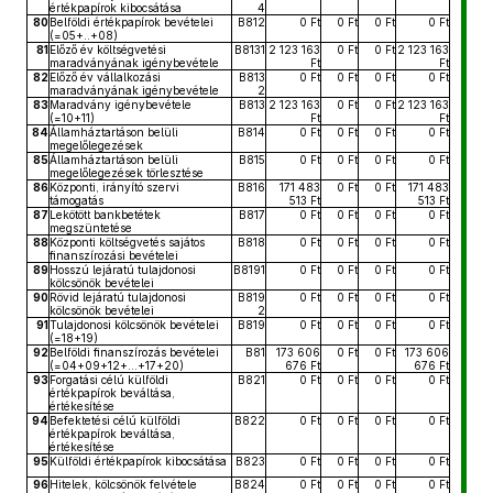
értékpapírok kibocsátása
4
80
Belföldi értékpapírok bevételei
B812
0 Ft
0 Ft
0 Ft
0 Ft
(=05+..+08)
81
Előző év költségvetési
B8131
2 123 163
0 Ft
0 Ft
2 123 163
maradványának igénybevétele
Ft
Ft
82
Előző év vállalkozási
B813
0 Ft
0 Ft
0 Ft
0 Ft
maradványának igénybevétele
2
83
Maradvány igénybevétele
B813
2 123 163
0 Ft
0 Ft
2 123 163
(=10+11)
Ft
Ft
84
Államháztartáson belüli
B814
0 Ft
0 Ft
0 Ft
0 Ft
megelőlegezések
85
Államháztartáson belüli
B815
0 Ft
0 Ft
0 Ft
0 Ft
megelőlegezések törlesztése
86
Központi, irányító szervi
B816
171 483
0 Ft
0 Ft
171 483
támogatás
513 Ft
513 Ft
87
Lekötött bankbetétek
B817
0 Ft
0 Ft
0 Ft
0 Ft
megszüntetése
88
Központi költségvetés sajátos
B818
0 Ft
0 Ft
0 Ft
0 Ft
finanszírozási bevételei
89
Hosszú lejáratú tulajdonosi
B8191
0 Ft
0 Ft
0 Ft
0 Ft
kölcsönök bevételei
90
Rövid lejáratú tulajdonosi
B819
0 Ft
0 Ft
0 Ft
0 Ft
kölcsönök bevételei
2
91
Tulajdonosi kölcsönök bevételei
B819
0 Ft
0 Ft
0 Ft
0 Ft
(=18+19)
92
Belföldi finanszírozás bevételei
B81
173 606
0 Ft
0 Ft
173 606
(=04+09+12+...+17+20)
676 Ft
676 Ft
93
Forgatási célú külföldi
B821
0 Ft
0 Ft
0 Ft
0 Ft
értékpapírok beváltása,
értékesítése
94
Befektetési célú külföldi
B822
0 Ft
0 Ft
0 Ft
0 Ft
értékpapírok beváltása,
értékesítése
95
Külföldi értékpapírok kibocsátása
B823
0 Ft
0 Ft
0 Ft
0 Ft
96
Hitelek, kölcsönök felvétele
B824
0 Ft
0 Ft
0 Ft
0 Ft