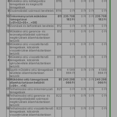
8
Működési célú költségvetési
B115
0 Ft
0 Ft
0 Ft
0 Ft
támogatások és kiegészítő
támogatások
9
Elszámolásból származó bevételek
B116
0 Ft
0 Ft
0 Ft
0 Ft
10
Önkormányzatok működési
B11
235 708
0 Ft
0 Ft
235 708
támogatásai
182 Ft
182 Ft
(=01+02+05+...+08)
11
Elvonások és befizetések bevételei
B12
0 Ft
0 Ft
0 Ft
0 Ft
12
Működési célú garancia- és
B13
0 Ft
0 Ft
0 Ft
0 Ft
kezességvállalásból származó
megtérülések államháztartáson
belülről
13
Működési célú visszatérítendő
B14
0 Ft
0 Ft
0 Ft
0 Ft
támogatások, kölcsönök
visszatérülése államháztartáson
belülről
1
Működési célú visszatérítendő
B15
0 Ft
0 Ft
0 Ft
0 Ft
4
támogatások, kölcsönök
igénybevétele államháztartáson
belülről
15
Egyéb működési célú támogatások
B16
4 589
0 Ft
0 Ft
4 589
bevételei államháztartáson
884 Ft
884 Ft
belülről
16
Működési célú támogatások
B1
240 298
0 Ft
0 Ft
240 298
államháztartáson belülről
066 Ft
066 Ft
(=09+...+14)
17
Felhalmozási célú önkormányzati
B21
0 Ft
0 Ft
0 Ft
0 Ft
támogatások
18
Felhalmozási célú garancia- és
B22
0 Ft
0 Ft
0 Ft
0 Ft
kezességvállalásból származó
megtérülések államháztartáson
belülről
19
Felhalmozási célú visszatérítendő
B23
0 Ft
0 Ft
0 Ft
0 Ft
támogatások, kölcsönök
visszatérülése államháztartáson