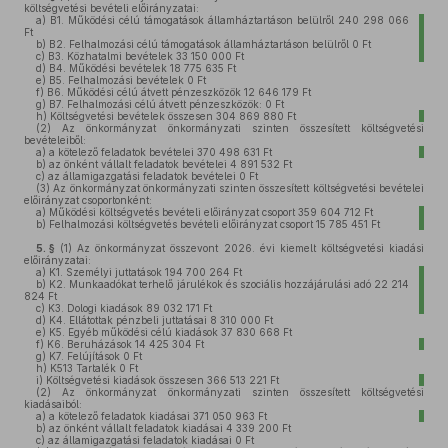
költségvetési bevételi előirányzatai:
a)
B1. Működési célú támogatások államháztartáson belülről 240 298 066
Ft
b)
B2. Felhalmozási célú támogatások államháztartáson belülről 0 Ft
c)
B3. Közhatalmi bevételek 33 150 000 Ft
d)
B4. Működési bevételek 18 775 635 Ft
e)
B5. Felhalmozási bevételek 0 Ft
f)
B6. Működési célú átvett pénzeszközök 12 646 179 Ft
g)
B7. Felhalmozási célú átvett pénzeszközök: 0 Ft
h)
Költségvetési bevételek összesen 304 869 880 Ft
(2)
Az önkormányzat önkormányzati szinten összesített költségvetési
bevételeiből:
a)
a kötelező feladatok bevételei 370 498 631 Ft
b)
az önként vállalt feladatok bevételei 4 891 532 Ft
c)
az államigazgatási feladatok bevételei 0 Ft
(3)
Az önkormányzat önkormányzati szinten összesített költségvetési bevételei
előirányzat csoportonként:
a)
Működési költségvetés bevételi előirányzat csoport 359 604 712 Ft
b)
Felhalmozási költségvetés bevételi előirányzat csoport 15 785 451 Ft
5. §
(1)
Az önkormányzat összevont 2026. évi kiemelt költségvetési kiadási
előirányzatai:
a)
K1. Személyi juttatások 194 700 264 Ft
b)
K2. Munkaadókat terhelő járulékok és szociális hozzájárulási adó 22 214
824 Ft
c)
K3. Dologi kiadások 89 032 171 Ft
d)
K4. Ellátottak pénzbeli juttatásai 8 310 000 Ft
e)
K5. Egyéb működési célú kiadások 37 830 668 Ft
f)
K6. Beruházások 14 425 304 Ft
g)
K7. Felújítások 0 Ft
h)
K513 Tartalék 0 Ft
i)
Költségvetési kiadások összesen 366 513 221 Ft
(2)
Az önkormányzat önkormányzati szinten összesített költségvetési
kiadásaiból:
a)
a kötelező feladatok kiadásai 371 050 963 Ft
b)
az önként vállalt feladatok kiadásai 4 339 200 Ft
c)
az államigazgatási feladatok kiadásai 0 Ft