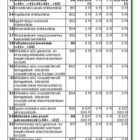
52
Működési bevételek
B4
630 000
0 Ft
0 Ft
630 000
(=36+...+42+45+48+...+50)
Ft
Ft
53
Immateriális javak értékesítése
B51
0 Ft
0 Ft
0 Ft
0 Ft
54
Ingatlanok értékesítése
B52
0 Ft
0 Ft
0 Ft
0 Ft
55
Egyéb tárgyi eszközök
B53
0 Ft
0 Ft
0 Ft
0 Ft
értékesítése
56
Részesedések értékesítése
B54
0 Ft
0 Ft
0 Ft
0 Ft
57
Részesedések megszűnéséhez
B55
0 Ft
0 Ft
0 Ft
0 Ft
kapcsolódó bevételek
58
Felhalmozási bevételek
B5
0 Ft
0 Ft
0 Ft
0 Ft
(=52+...+56)
59
Működési célú garancia- és
B61
0 Ft
0 Ft
0 Ft
0 Ft
kezességvállalásból származó
megtérülések államháztartáson
kívülről
60
Működési célú visszatérítendő
B62
0 Ft
0 Ft
0 Ft
0 Ft
támogatások, kölcsönök
visszatérülése az Európai Uniótól
61
Működési célú visszatérítendő
B63
0 Ft
0 Ft
0 Ft
0 Ft
támogatások, kölcsönök
visszatérülése kormányoktól és
más nemzetközi szervezetektől
62
Működési célú visszatérítendő
B64
0 Ft
0 Ft
0 Ft
0 Ft
támogatások, kölcsönök
visszatérülése államháztartáson
kívülről
63
Egyéb működési célú átvett
B65
9 637
0 Ft
0 Ft
9 637
pénzeszközök
000 Ft
000 Ft
64
Működési célú átvett
B6
9 637
0 Ft
0 Ft
9 637
pénzeszközök (=58+...+62)
000 Ft
000 Ft
65
Felhalmozási célú garancia- és
B71
0 Ft
0 Ft
0 Ft
0 Ft
kezességvállalásból származó
megtérülések államháztartáson
kívülről
66
Felhalmozási célú
B72
0 Ft
0 Ft
0 Ft
0 Ft