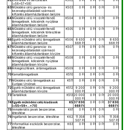
62
Elvonások és befizetések
K502
0 Ft
0 Ft
0 Ft
0 Ft
(=56+57+58)
63
Működési célú garancia- és
K503
0 Ft
0 Ft
0 Ft
0 Ft
kezességvállalásból származó
kifizetés államháztartáson belülre
64
Működési célú visszatérítendő
K504
0 Ft
0 Ft
0 Ft
0 Ft
támogatások, kölcsönök nyújtása
államháztartáson belülre
65
Működési célú visszatérítendő
K505
0 Ft
0 Ft
0 Ft
0 Ft
támogatások, kölcsönök törlesztése
államháztartáson belülre
66
Egyéb működési célú támogatások
K506
8 630
0 Ft
0 Ft
8 630
államháztartáson belülre
668 Ft
668 Ft
67
Működési célú garancia- és
K507
0 Ft
0 Ft
0 Ft
0 Ft
kezességvállalásból származó
kifizetés államháztartáson kívülre
68
Működési célú visszatérítendő
K508
0 Ft
0 Ft
0 Ft
0 Ft
támogatások, kölcsönök nyújtása
államháztartáson kívülre
69
Árkiegészítések, ártámogatások
K509
0 Ft
0 Ft
0 Ft
0 Ft
70
Kamattámogatások
K510
0 Ft
0 Ft
0 Ft
0 Ft
71
Működési célú támogatások az
K511
0 Ft
0 Ft
0 Ft
0 Ft
Európai Uniónak
72
Egyéb működési célú támogatások
K512
9 200
0 Ft
0 Ft
9 200
államháztartáson kívülre
000 Ft
000 Ft
73
Tartalékok
K513
20 000
0 Ft
0 Ft
20 000
000 Ft
000 Ft
74
Egyéb működési célú kiadások
K5
37 830
0 Ft
0 Ft
37 830
(=55+59+...+70)
668 Ft
668 Ft
75
Immateriális javak beszerzése,
K61
0 Ft
0 Ft
0 Ft
0 Ft
létesítése
76
Ingatlanok beszerzése, létesítése
K62
11 358
0 Ft
0 Ft
11 358
507 Ft
507 Ft
77
Informatikai eszközök beszerzése,
K63
0 Ft
0 Ft
0 Ft
0 Ft
létesítése