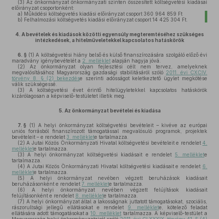
(3)
Az önkormányzat önkormányzati szinten összesített költségvetési kiadásai
előirányzat csoportonként:
a)
Működési költségvetés kiadási előirányzat csoport 360 964 859 Ft
b)
Felhalmozási költségvetés kiadási előirányzat csoport 14 425 304 Ft.
4.
A bevételek és kiadások közötti egyensúly megteremtéséhez szükséges
intézkedések, a hitelműveletekkel kapcsolatos hatáskörök
6. §
(1)
A költségvetési hiány belső és külső finanszírozására szolgáló előző évi
maradvány igénybevételét a
2. melléklet
alapján hagyja jóvá.
(2)
Az önkormányzat olyan fejlesztési célt nem tervez, amelyeknek
megvalósításához Magyarország gazdasági stabilitásáról szóló
2011. évi CXCIV.
törvény 8. § (2) bekezdés
e szerinti adósságot keletkeztető ügylet megkötése
válik szükségessé.
(3)
A költségvetési évet érintő hitelügyletekkel kapcsolatos hatáskörök
kizárólagosan a képviselő-testületet illetik meg.
5.
Az önkormányzat bevételei és kiadása
7. §
(1)
A helyi önkormányzat költségvetési bevételeit – kivéve az európai
uniós forrásból finanszírozott támogatással megvalósuló programok, projektek
bevételeit – e rendelet
3. melléklet
e tartalmazza.
(2)
A Jutai Közös Önkormányzati Hivatal költségvetési bevételeit e rendelet
4.
melléklet
e tartalmazza.
(3)
A helyi önkormányzat költségvetési kiadásait e rendelet
5. melléklet
e
tartalmazza.
(4)
A Jutai Közös Önkormányzati Hivatal költségvetési kiadásait e rendelet
6.
melléklet
e tartalmazza.
(5)
A helyi önkormányzat nevében végzett beruházások kiadásait
beruházásonként e rendelet
7. melléklet
e tartalmazza.
(6)
A helyi önkormányzat nevében végzett felújítások kiadásait
felújításonként e rendelet
8. melléklet
e tartalmazza.
(7)
A helyi önkormányzat által a lakosságnak juttatott támogatásokat, szociális,
rászorultsági jellegű ellátásokat e rendelet
9. melléklet
e, kötelező feladat
ellátására adott támogatásokat a
10. melléklet
tartalmazza. A képviselő-testület a