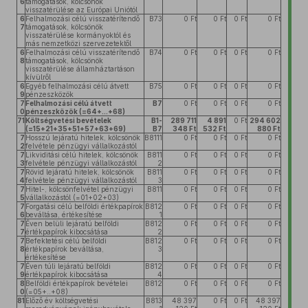
6
támogatások, kölcsönök
visszatérülése az Európai Uniótól
6
Felhalmozási célú visszatérítendő
B73
0 Ft
0 Ft
0 Ft
0 Ft
7
támogatások, kölcsönök
visszatérülése kormányoktól és
más nemzetközi szervezetektől
6
Felhalmozási célú visszatérítendő
B74
0 Ft
0 Ft
0 Ft
0 Ft
8
támogatások, kölcsönök
visszatérülése államháztartáson
kívülről
6
Egyéb felhalmozási célú átvett
B75
0 Ft
0 Ft
0 Ft
0 Ft
9
pénzeszközök
7
Felhalmozási célú átvett
B7
0 Ft
0 Ft
0 Ft
0 Ft
0
pénzeszközök (=64+...+68)
71
Költségvetési bevételek
B1-
289 711
4 891
0 Ft
294 602
(=15+21+35+51+57+63+69)
B7
348 Ft
532 Ft
880 Ft
7
Hosszú lejáratú hitelek, kölcsönök
B8111
0 Ft
0 Ft
0 Ft
0 Ft
2
felvétele pénzügyi vállalkozástól
7
Likviditási célú hitelek, kölcsönök
B811
0 Ft
0 Ft
0 Ft
0 Ft
3
felvétele pénzügyi vállalkozástól
2
7
Rövid lejáratú hitelek, kölcsönök
B811
0 Ft
0 Ft
0 Ft
0 Ft
4
felvétele pénzügyi vállalkozástól
3
7
Hitel-, kölcsönfelvétel pénzügyi
B811
0 Ft
0 Ft
0 Ft
0 Ft
5
vállalkozástól (=01+02+03)
7
Forgatási célú belföldi értékpapírok
B812
0 Ft
0 Ft
0 Ft
0 Ft
6
beváltása, értékesítése
1
7
Éven belüli lejáratú belföldi
B812
0 Ft
0 Ft
0 Ft
0 Ft
7
értékpapírok kibocsátása
2
7
Befektetési célú belföldi
B812
0 Ft
0 Ft
0 Ft
0 Ft
8
értékpapírok beváltása,
3
értékesítése
7
Éven túli lejáratú belföldi
B812
0 Ft
0 Ft
0 Ft
0 Ft
9
értékpapírok kibocsátása
4
8
Belföldi értékpapírok bevételei
B812
0 Ft
0 Ft
0 Ft
0 Ft
0
(=05+..+08)
81
Előző év költségvetési
B813
48 397
0 Ft
0 Ft
48 397