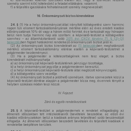
e)
szervezettel kötendő szerződés esetén azt, hogy a szervezet részéről
személy szerint ki(k) köteles(ek) a feladat ellátására, valamint,
f)
a teljesítés igazolására felhatalmazott személy megnevezését.
16.
Önkormányzati biztos kirendelése
24. §
(1)
Ha a helyi önkormányzat által irányított költségvetési szerv harminc
napon túli elismert tartozásállományának mértéke eléri az éves eredeti kiadási
előirányzatának 10%-át vagy a három millió forintot, és e tartozását egy hónapon
belül nem tudja harminc nap alá szorítani, a képviselő-testület a költségvetési
szervhez – az államháztartásról szóló
2011. évi CXCV. törvény 71. § (2)-(3)
bekezdés
ben foglalt hatáskörrel rendelkező önkormányzati biztost jelöl ki.
(2)
Az önkormányzati biztos kirendelését az
(1) bekezdés
ben meghatározott
mértékű elismert tartozásállomány elérése esetén a képviselő-testületnél a
polgármester kezdeményezi.
(3)
Ha a polgármester a kötelezettségének nem tesz eleget, a biztos
kirendelését indítványozhatja
a)
az önkormányzat képviselő-testületének pénzügyi bizottsága,
b)
a helyi önkormányzat jegyzője a polgármesteren keresztül,
c)
a helyi önkormányzat képviselő-testülete által megbízott könyvvizsgáló,
d)
a költségvetési szerv vezetője.
(4)
Az önkormányzati biztost a jelölhető személyek, illetve szervezetek közül a
képviselő-testület döntése alapján a polgármester bízza meg, és ennek tényét a
helyben szokásos módon teszi közzé.
IV. Fejezet
Záró és egyéb rendelkezések
25. §
A képviselő-testület a polgármesternek e rendelet elfogadásáig az
átmeneti időszakban tett intézkedéseiről (bevételek beszedése, az előző évi
kiadási előirányzatokon belül a kiadások arányos teljesítése) szóló beszámolóját
elfogadja. Az átmeneti időszakban beszedett bevételek és teljesített kiadások e
rendeletbe beépítésre kerültek.