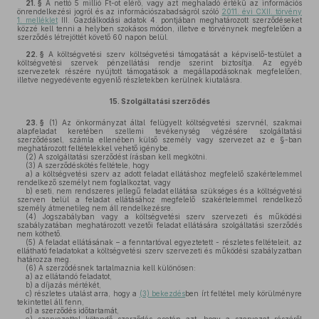
21. §
A nettó 5 millió Ft-ot elérő, vagy azt meghaladó értékű az információs
önrendelkezési jogról és az információszabadságról szóló
2011. évi CXII. törvény
1. melléklet
III. Gazdálkodási adatok 4. pontjában meghatározott szerződéseket
közzé kell tenni a helyben szokásos módon, illetve e törvénynek megfelelően a
szerződés létrejöttét követő 60 napon belül.
22. §
A költségvetési szerv költségvetési támogatását a képviselő-testület a
költségvetési szervek pénzellátási rendje szerint biztosítja. Az egyéb
szervezetek részére nyújtott támogatások a megállapodásoknak megfelelően,
illetve negyedévente egyenlő részletekben kerülnek kiutalásra.
15.
Szolgáltatási szerződés
23. §
(1)
Az önkormányzat által felügyelt költségvetési szervnél, szakmai
alapfeladat keretében szellemi tevékenység végzésére szolgáltatási
szerződéssel, számla ellenében külső személy vagy szervezet az e §-ban
meghatározott feltételekkel vehető igénybe.
(2)
A szolgáltatási szerződést írásban kell megkötni.
(3)
A szerződéskötés feltétele, hogy
a)
a költségvetési szerv az adott feladat ellátáshoz megfelelő szakértelemmel
rendelkező személyt nem foglalkoztat, vagy
b)
eseti, nem rendszeres jellegű feladat ellátása szükséges és a költségvetési
szerven belül a feladat ellátásához megfelelő szakértelemmel rendelkező
személy átmenetileg nem áll rendelkezésre.
(4)
Jogszabályban vagy a költségvetési szerv szervezeti és működési
szabályzatában meghatározott vezetői feladat ellátására szolgáltatási szerződés
nem köthető.
(5)
A feladat ellátásának – a fenntartóval egyeztetett - részletes feltételeit, az
ellátható feladatokat a költségvetési szerv szervezeti és működési szabályzatban
határozza meg.
(6)
A szerződésnek tartalmaznia kell különösen:
a)
az ellátandó feladatot,
b)
a díjazás mértékét,
c)
részletes utalást arra, hogy a
(3) bekezdés
ben írt feltétel mely körülményre
tekintettel áll fenn,
d)
a szerződés időtartamát,