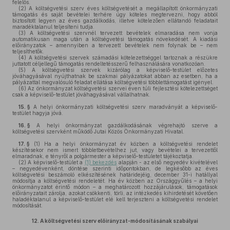
felelős.
(2)
A költségvetési szerv éves költségvetését a megállapított önkormányzati
támogatás és saját bevételei terhére úgy köteles megtervezni, hogy abból
biztosított legyen az éves gazdálkodás, illetve kötelezően ellátandó feladatait
maradéktalanul teljesíteni tudja.
(3)
A költségvetési szervnél tervezett bevételek elmaradása nem vonja
automatikusan maga után a költségvetési támogatás növekedését. A kiadási
előirányzatok – amennyiben a tervezett bevételek nem folynak be – nem
teljesíthetők.
(4)
A költségvetési szervek számadási kötelezettséggel tartoznak a részükre
juttatott céljellegű támogatás rendeltetésszerű felhasználására vonatkozóan.
(5)
A költségvetési szervek kizárólag a képviselő-testület előzetes
jóváhagyásával nyújthatnak be szakmai pályázatokat abban az esetben, ha a
pályázattal megvalósuló feladat ellátása költségvetési többlettámogatást igényel.
(6)
Az önkormányzat költségvetési szervei éven túli fejlesztési kötelezettséget
csak a képviselő-testület jóváhagyásával vállalhatnak.
15. §
A helyi önkormányzati költségvetési szerv maradványát a képviselő-
testület hagyja jóvá.
16. §
A helyi önkormányzat gazdálkodásának végrehajtó szerve a
költségvetési szervként működő Jutai Közös Önkormányzati Hivatal.
17. §
(1)
Ha a helyi önkormányzat év közben a költségvetési rendelet
készítésekor nem ismert többletbevételhez jut, vagy bevételei a tervezettől
elmaradnak, e tényről a polgármester a képviselő-testületet tájékoztatja.
(2)
A képviselő-testület a
(1) bekezdés
alapján - az első negyedév kivételével
– negyedévenként, döntése szerinti időpontokban, de legkésőbb az éves
költségvetési beszámoló elkészítésének határidejéig, december 31-i hatállyal
módosítja a költségvetési rendeletét. Ha év közben az Országgyűlés – a helyi
önkormányzatot érintő módon – a meghatározott hozzájárulások, támogatások
előirányzatait zárolja, azokat csökkenti, törli, az intézkedés kihirdetését követően
haladéktalanul a képviselő-testület elé kell terjeszteni a költségvetési rendelet
módosítását.
12.
A költségvetési szerv előirányzat-módosításának szabályai