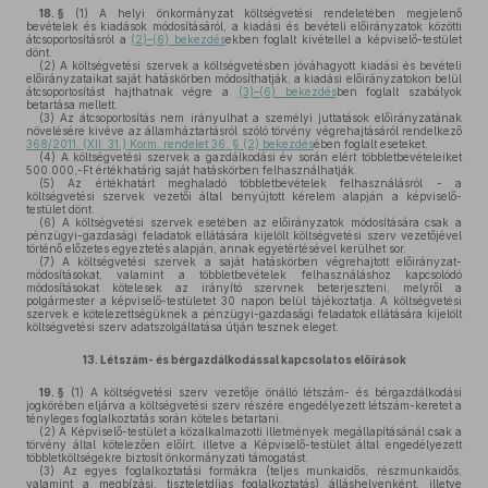
18. §
(1)
A helyi önkormányzat költségvetési rendeletében megjelenő
bevételek és kiadások módosításáról, a kiadási és bevételi előirányzatok közötti
átcsoportosításról a
(2)–(6) bekezdés
ekben foglalt kivétellel a képviselő-testület
dönt.
(2)
A költségvetési szervek a költségvetésben jóváhagyott kiadási és bevételi
előirányzataikat saját hatáskörben módosíthatják, a kiadási előirányzatokon belül
átcsoportosítást hajthatnak végre a
(3)–(6) bekezdés
ben foglalt szabályok
betartása mellett.
(3)
Az átcsoportosítás nem irányulhat a személyi juttatások előirányzatának
növelésére kivéve az államháztartásról szóló törvény végrehajtásáról rendelkező
368/2011. (XII. 31.) Korm. rendelet 36. § (2) bekezdés
ében foglalt eseteket.
(4)
A költségvetési szervek a gazdálkodási év során elért többletbevételeiket
500.000,-Ft értékhatárig saját hatáskörben felhasználhatják.
(5)
Az értékhatárt meghaladó többletbevételek felhasználásról - a
költségvetési szervek vezetői által benyújtott kérelem alapján a képviselő-
testület dönt.
(6)
A költségvetési szervek esetében az előirányzatok módosítására csak a
pénzügyi-gazdasági feladatok ellátására kijelölt költségvetési szerv vezetőjével
történő előzetes egyeztetés alapján, annak egyetértésével kerülhet sor.
(7)
A költségvetési szervek a saját hatáskörben végrehajtott előirányzat-
módosításokat, valamint a többletbevételek felhasználáshoz kapcsolódó
módosításokat kötelesek az irányító szervnek beterjeszteni, melyről a
polgármester a képviselő-testületet 30 napon belül tájékoztatja. A költségvetési
szervek e kötelezettségüknek a pénzügyi-gazdasági feladatok ellátására kijelölt
költségvetési szerv adatszolgáltatása útján tesznek eleget.
13.
Létszám- és bérgazdálkodással kapcsolatos előírások
19. §
(1)
A költségvetési szerv vezetője önálló létszám- és bérgazdálkodási
jogkörében eljárva a költségvetési szerv részére engedélyezett létszám-keretet a
tényleges foglalkoztatás során köteles betartani.
(2)
A Képviselő-testület a közalkalmazotti illetmények megállapításánál csak a
törvény által kötelezően előírt, illetve a Képviselő-testület által engedélyezett
többletköltségekre biztosít önkormányzati támogatást.
(3)
Az egyes foglalkoztatási formákra (teljes munkaidős, részmunkaidős,
valamint a megbízási, tiszteletdíjas foglalkoztatás) álláshelyenként, illetve