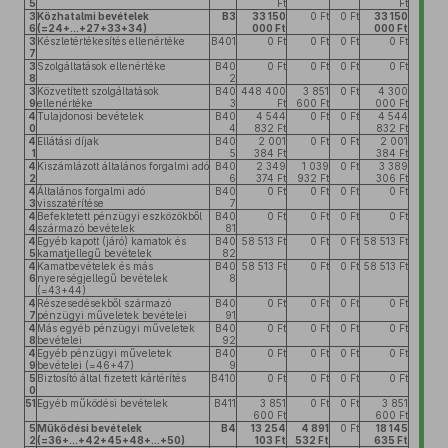
5
Ft
Ft
3
Közhatalmi bevételek
B3
33 150
0 Ft
0 Ft
33 150
6
(=24+...+27+33+34)
000 Ft
000 Ft
3
Készletértékesítés ellenértéke
B401
0 Ft
0 Ft
0 Ft
0 Ft
7
3
Szolgáltatások ellenértéke
B40
0 Ft
0 Ft
0 Ft
0 Ft
8
2
3
Közvetített szolgáltatások
B40
448 400
3 851
0 Ft
4 300
9
ellenértéke
3
Ft
600 Ft
000 Ft
4
Tulajdonosi bevételek
B40
4 544
0 Ft
0 Ft
4 544
0
4
832 Ft
832 Ft
4
Ellátási díjak
B40
2 001
0 Ft
0 Ft
2 001
1
5
384 Ft
384 Ft
4
Kiszámlázott általános forgalmi adó
B40
2 349
1 039
0 Ft
3 389
2
6
374 Ft
932 Ft
306 Ft
4
Általános forgalmi adó
B40
0 Ft
0 Ft
0 Ft
0 Ft
3
visszatérítése
7
4
Befektetett pénzügyi eszközökből
B40
0 Ft
0 Ft
0 Ft
0 Ft
4
származó bevételek
81
4
Egyéb kapott (járó) kamatok és
B40
58 513 Ft
0 Ft
0 Ft
58 513 Ft
5
kamatjellegű bevételek
82
4
Kamatbevételek és más
B40
58 513 Ft
0 Ft
0 Ft
58 513 Ft
6
nyereségjellegű bevételek
8
(=43+44)
4
Részesedésekből származó
B40
0 Ft
0 Ft
0 Ft
0 Ft
7
pénzügyi műveletek bevételei
91
4
Más egyéb pénzügyi műveletek
B40
0 Ft
0 Ft
0 Ft
0 Ft
8
bevételei
92
4
Egyéb pénzügyi műveletek
B40
0 Ft
0 Ft
0 Ft
0 Ft
9
bevételei (=46+47)
9
5
Biztosító által fizetett kártérítés
B410
0 Ft
0 Ft
0 Ft
0 Ft
0
51
Egyéb működési bevételek
B411
3 851
0 Ft
0 Ft
3 851
600 Ft
600 Ft
5
Működési bevételek
B4
13 254
4 891
0 Ft
18 145
2
(=36+...+42+45+48+...+50)
103 Ft
532 Ft
635 Ft