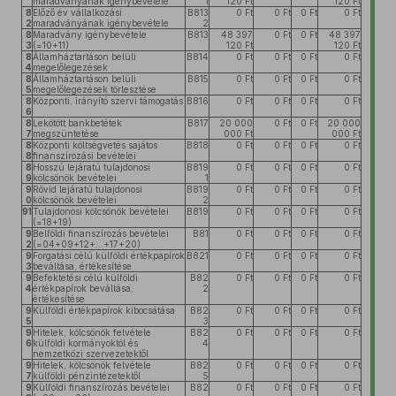
maradványának igénybevétele
1
120 Ft
120 Ft
8
Előző év vállalkozási
B813
0 Ft
0 Ft
0 Ft
0 Ft
2
maradványának igénybevétele
2
8
Maradvány igénybevétele
B813
48 397
0 Ft
0 Ft
48 397
3
(=10+11)
120 Ft
120 Ft
8
Államháztartáson belüli
B814
0 Ft
0 Ft
0 Ft
0 Ft
4
megelőlegezések
8
Államháztartáson belüli
B815
0 Ft
0 Ft
0 Ft
0 Ft
5
megelőlegezések törlesztése
8
Központi, irányító szervi támogatás
B816
0 Ft
0 Ft
0 Ft
0 Ft
6
8
Lekötött bankbetétek
B817
20 000
0 Ft
0 Ft
20 000
7
megszüntetése
000 Ft
000 Ft
8
Központi költségvetés sajátos
B818
0 Ft
0 Ft
0 Ft
0 Ft
8
finanszírozási bevételei
8
Hosszú lejáratú tulajdonosi
B819
0 Ft
0 Ft
0 Ft
0 Ft
9
kölcsönök bevételei
1
9
Rövid lejáratú tulajdonosi
B819
0 Ft
0 Ft
0 Ft
0 Ft
0
kölcsönök bevételei
2
91
Tulajdonosi kölcsönök bevételei
B819
0 Ft
0 Ft
0 Ft
0 Ft
(=18+19)
9
Belföldi finanszírozás bevételei
B81
0 Ft
0 Ft
0 Ft
0 Ft
2
(=04+09+12+...+17+20)
9
Forgatási célú külföldi értékpapírok
B821
0 Ft
0 Ft
0 Ft
0 Ft
3
beváltása, értékesítése
9
Befektetési célú külföldi
B82
0 Ft
0 Ft
0 Ft
0 Ft
4
értékpapírok beváltása,
2
értékesítése
9
Külföldi értékpapírok kibocsátása
B82
0 Ft
0 Ft
0 Ft
0 Ft
5
3
9
Hitelek, kölcsönök felvétele
B82
0 Ft
0 Ft
0 Ft
0 Ft
6
külföldi kormányoktól és
4
nemzetközi szervezetektől
9
Hitelek, kölcsönök felvétele
B82
0 Ft
0 Ft
0 Ft
0 Ft
7
külföldi pénzintézetektől
5
9
Külföldi finanszírozás bevételei
B82
0 Ft
0 Ft
0 Ft
0 Ft