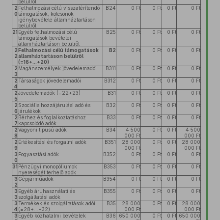
belülről
2
Felhalmozási célú visszatérítendő
B24
0 Ft
0 Ft
0 Ft
0 Ft
0
támogatások, kölcsönök
igénybevétele államháztartáson
belülről
21
Egyéb felhalmozási célú
B25
0 Ft
0 Ft
0 Ft
0 Ft
támogatások bevételei
államháztartáson belülről
2
Felhalmozási célú támogatások
B2
0 Ft
0 Ft
0 Ft
0 Ft
2
államháztartáson belülről
(=16+...+20)
2
Magánszemélyek jövedelemadói
B311
0 Ft
0 Ft
0 Ft
0 Ft
3
2
Társaságok jövedelemadói
B312
0 Ft
0 Ft
0 Ft
0 Ft
4
2
Jövedelemadók (=22+23)
B31
0 Ft
0 Ft
0 Ft
0 Ft
5
2
Szociális hozzájárulási adó és
B32
0 Ft
0 Ft
0 Ft
0 Ft
6
járulékok
2
Bérhez és foglalkoztatáshoz
B33
0 Ft
0 Ft
0 Ft
0 Ft
7
kapcsolódó adók
2
Vagyoni tipusú adók
B34
4 500
0 Ft
0 Ft
4 500
8
000 Ft
000 Ft
2
Értékesítési és forgalmi adók
B351
28 000
0 Ft
0 Ft
28 000
9
000 Ft
000 Ft
3
Fogyasztási adók
B352
0 Ft
0 Ft
0 Ft
0 Ft
0
31
Pénzügyi monopóliumok
B353
0 Ft
0 Ft
0 Ft
0 Ft
nyereségét terhelő adók
3
Gépjárműadók
B354
0 Ft
0 Ft
0 Ft
0 Ft
2
3
Egyéb áruhasználati és
B355
0 Ft
0 Ft
0 Ft
0 Ft
3
szolgáltatási adók
3
Termékek és szolgáltatások adói
B35
28 000
0 Ft
0 Ft
28 000
4
(=28+...+32)
000 Ft
000 Ft
3
Egyéb közhatalmi bevételek
B36
650 000
0 Ft
0 Ft
650 000