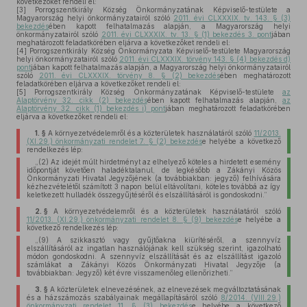
következőket rendeli el:
[3]
Porrogszentkirály Község Önkormányzatának Képviselő-testülete a
Magyarország helyi önkormányzatairól szóló
2011. évi CLXXXIX. tv. 143. § (3)
bekezdés
ében kapott felhatalmazás alapján, a Magyarország helyi
önkormányzatairól szóló
2011. évi CLXXXIX. tv. 13. § (1) bekezdés 3. pont
jában
meghatározott feladatkörében eljárva a következőket rendeli el:
[4]
Porrogszentkirály Község Önkormányzata Képviselő-testülete Magyarország
helyi önkormányzatairól szóló
2011. évi CLXXXIX. törvény 143. § (4) bekezdés d)
pont
jában kapott felhatalmazás alapján, a Magyarország helyi önkormányzatairól
szóló
2011. évi CLXXXIX. törvény 8. § (2) bekezdés
ében meghatározott
feladatkörében eljárva a következőket rendeli el:
[5]
Porrogszentkirály Község Önkormányzatának Képviselő-testülete
az
Alaptörvény 32. cikk (2) bekezdés
ében kapott felhatalmazás alapján,
az
Alaptörvény 32. cikk (1) bekezdés i) pont
jában meghatározott feladatkörében
eljárva a következőket rendeli el:
1. §
A környezetvédelemről és a közterületek használatáról szóló
11/2013.
(XI.29.) önkormányzati rendelet 7. § (2) bekezdés
e helyébe a következő
rendelkezés lép:
„(2)
Az idejét múlt hirdetményt az elhelyező köteles a hirdetett esemény
időpontját követően haladéktalanul, de legkésőbb a Zákányi Közös
Önkormányzati Hivatal Jegyzőjének (a továbbiakban: jegyző) felhívására
kézhezvételétől számított 3 napon belül eltávolítani, köteles továbbá az így
keletkezett hulladék összegyűjtéséről és elszállításáról is gondoskodni.”
2. §
A környezetvédelemről és a közterületek használatáról szóló
11/2013. (XI.29.) önkormányzati rendelet 8. § (9) bekezdés
e helyébe a
következő rendelkezés lép:
„(9)
A szikkasztó vagy gyűjtőakna kiürítéséről, a szennyvíz
elszállításáról az ingatlan használójának kell szükség szerint, igazolható
módon gondoskodni. A szennyvíz elszállítását és az elszállítást igazoló
számlákat a Zákányi Közös Önkormányzati Hivatal Jegyzője (a
továbbiakban: Jegyző) két évre visszamenőleg ellenőrizheti.”
3. §
A közterületek elnevezésének, az elnevezések megváltoztatásának
és a házszámozás szabályainak megállapításáról szóló
8/2014. (VIII.29.)
önkormányzati rendelet 11. § (3) bekezdés
e helyébe a következő