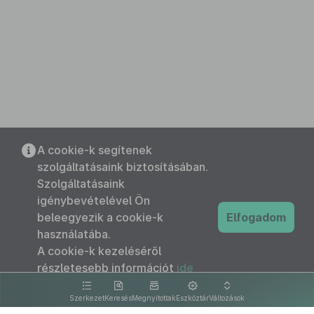
A cookie-k segítenek
szolgáltatásaink biztosításában.
Szolgáltatásaink
igénybevételével Ön
beleegyezik a cookie-k
Elfogadom
használatába.
A cookie-k kezeléséről
részletesebb információt
ide
kattintva olvashat.
Szerkezet
Keresés
Megnyitottak
Eszköztár
Változások