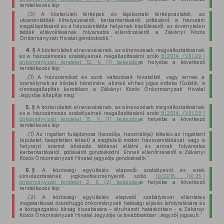
rendelkezés lép:
„(3)
A közterületi térképek és tájékoztató térképvázlatok, az
utcanévtáblák kihelyezéséről, karbantartásáról, pótlásáról, a házszám
megállapításáról és a házszámtábla helyének kijelöléséről, az érvénytelen
táblák eltávolításának folyamatos ellenőrzéséről a Zákányi Közös
Önkormányzati Hivatal gondoskodik.”
4. §
A közterületek elnevezésének, az elnevezések megváltoztatásának
és a házszámozás szabályainak megállapításáról szóló
8/2014. (VIII.29.)
önkormányzati rendelet 12. § (1) bekezdés
e helyébe a következő
rendelkezés lép:
„(1)
A házszámokat és azok változásait hivatalból, vagy annak a
személynek az írásbeli kérelmére, akinek ehhez jogos érdeke fűződik, a
címmegállapítás keretében a Zákányi Közös Önkormányzati Hivatal
Jegyzője állapítja meg.”
5. §
A közterületek elnevezésének, az elnevezések megváltoztatásának
és a házszámozás szabályainak megállapításáról szóló
8/2014. (VIII.29.)
önkormányzati rendelet 15. § (1) bekezdés
e helyébe a következő
rendelkezés lép:
„(1)
Az ingatlan tulajdonosa (kezelője, használója) köteles az ingatlant
(épületet, beépítetlen telket) a megfelelő módon házszámtáblával, vagy a
helyrajzi számot ábrázoló táblával ellátni és annak folyamatos
karbantartásáról, pótlásáról gondoskodni. Ennek ellenőrzéséről a Zákányi
Közös Önkormányzati Hivatal jegyzője gondoskodik.”
6. §
A közösségi együttélés alapvető szabályairól és ezek
elmulasztásának jogkövetkezményeiről szóló
10/2015. (IX.25.)
önkormányzati rendelet 2. § (2) bekezdés
e helyébe a következő
rendelkezés lép:
„(2)
A közösségi együttélés alapvető szabályaival ellentétes
magatartással összefüggő önkormányzati hatósági eljárás lefolytatására és
a közigazgatási bírság kiszabására – átruházott hatáskörben - a Zákányi
Közös Önkormányzati Hivatal Jegyzője (a továbbiakban: Jegyző) jogosult.”