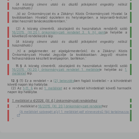
(A község címere utaló és díszítő jelképként engedély nélkül
használható:)
„b)
az Önkormányzat és a Zákányi Közös Önkormányzati Hivatal (a
továbbiakban: Hivatal) épületein és helyiségeiben, a képviselő-testület
által használt tanácskozóteremben,”
(2)
A község címeréről, zászlajáról és használatuk rendjéről szóló
16/2015. (XI.20.) önkormányzati rendelet 3. § h) pont
ja helyébe a
következő rendelkezés lép:
(A község címere utaló és díszítő jelképként engedély nélkül
használható:)
„h)
a polgármester, az alpolgármester(ek), és a Zákányi Közös
Önkormányzati Hivatal Jegyzője (a továbbiakban: Jegyző) részére
felhasználásra készített levélpapíron, borítékon,”
11. §
A község címeréről, zászlajáról és használatuk rendjéről szóló
16/2015. (XI.20.) önkormányzati rendelet 1. melléklet
e helyébe az
1.
melléklet
lép.
12. §
(1)
Ez a rendelet – a
(2) bekezdés
ben foglalt kivétellel – a kihirdetését
követő napon lép hatályba.
(2)
Az
1–11. §
és az
1. melléklet
az e rendelet kihirdetését követő harmadik
napon lép hatályba.
1. melléklet a 4/2026. (III. 6.) önkormányzati rendelethez
„
1. melléklet a
16/2015. (XI. 20.) önkormányzati rendelet
hez
(A melléklet szövegét a(z) 1. melléklet.pdf elnevezésű fájl tartalmazza.)
”