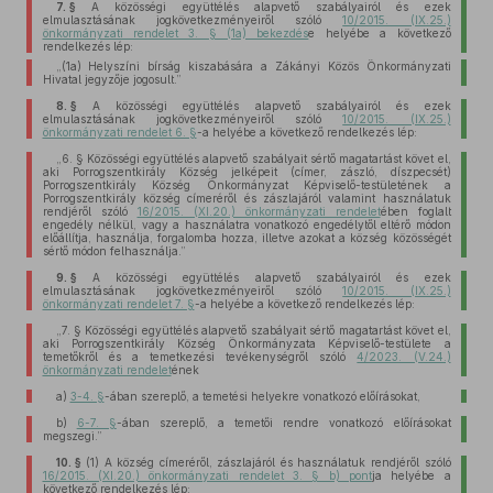
7. §
A közösségi együttélés alapvető szabályairól és ezek
elmulasztásának jogkövetkezményeiről szóló
10/2015. (IX.25.)
önkormányzati rendelet 3. § (1a) bekezdés
e helyébe a következő
rendelkezés lép:
„(1a)
Helyszíni bírság kiszabására a Zákányi Közös Önkormányzati
Hivatal jegyzője jogosult.”
8. §
A közösségi együttélés alapvető szabályairól és ezek
elmulasztásának jogkövetkezményeiről szóló
10/2015. (IX.25.)
önkormányzati rendelet 6. §
-a helyébe a következő rendelkezés lép:
„6. §
Közösségi együttélés alapvető szabályait sértő magatartást követ el,
aki Porrogszentkirály Község jelképeit (címer, zászló, díszpecsét)
Porrogszentkirály Község Önkormányzat Képviselő-testületének a
Porrogszentkirály község címeréről és zászlajáról valamint használatuk
rendjéről szóló
16/2015. (XI.20.) önkormányzati rendelet
ében foglalt
engedély nélkül, vagy a használatra vonatkozó engedélytől eltérő módon
előállítja, használja, forgalomba hozza, illetve azokat a község közösségét
sértő módon felhasználja.”
9. §
A közösségi együttélés alapvető szabályairól és ezek
elmulasztásának jogkövetkezményeiről szóló
10/2015. (IX.25.)
önkormányzati rendelet 7. §
-a helyébe a következő rendelkezés lép:
„7. §
Közösségi együttélés alapvető szabályait sértő magatartást követ el,
aki Porrogszentkirály Község Önkormányzata Képviselő-testülete a
temetőkről és a temetkezési tevékenységről szóló
4/2023. (V.24.)
önkormányzati rendelet
ének
a)
3-4. §
-ában szereplő, a temetési helyekre vonatkozó előírásokat,
b)
6-7. §
-ában szereplő, a temetői rendre vonatkozó előírásokat
megszegi.”
10. §
(1)
A község címeréről, zászlajáról és használatuk rendjéről szóló
16/2015. (XI.20.) önkormányzati rendelet 3. § b) pont
ja helyébe a
következő rendelkezés lép: