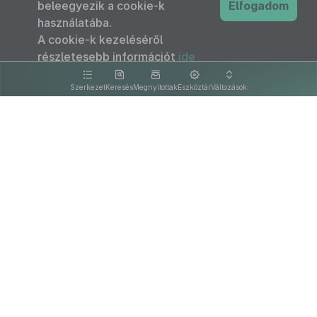
beleegyezik a cookie-k
Elfogadom
használatába.
A cookie-k kezeléséről
részletesebb információt
ide
kattintva olvashat.
Szerkezet
Keresés
Megnyitottak
Eszköztár
Változások
Kapcsolat
Felhasználási feltételek