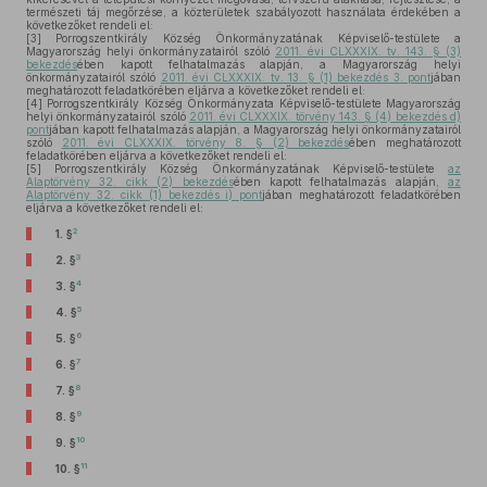
természeti táj megőrzése, a közterületek szabályozott használata érdekében a
következőket rendeli el:
[3]
Porrogszentkirály Község Önkormányzatának Képviselő-testülete a
Magyarország helyi önkormányzatairól szóló
2011. évi CLXXXIX. tv. 143. § (3)
bekezdés
ében kapott felhatalmazás alapján, a Magyarország helyi
önkormányzatairól szóló
2011. évi CLXXXIX. tv. 13. § (1) bekezdés 3. pont
jában
meghatározott feladatkörében eljárva a következőket rendeli el:
[4]
Porrogszentkirály Község Önkormányzata Képviselő-testülete Magyarország
helyi önkormányzatairól szóló
2011. évi CLXXXIX. törvény 143. § (4) bekezdés d)
pont
jában kapott felhatalmazás alapján, a Magyarország helyi önkormányzatairól
szóló
2011. évi CLXXXIX. törvény 8. § (2) bekezdés
ében meghatározott
feladatkörében eljárva a következőket rendeli el:
[5]
Porrogszentkirály Község Önkormányzatának Képviselő-testülete
az
Alaptörvény 32. cikk (2) bekezdés
ében kapott felhatalmazás alapján,
az
Alaptörvény 32. cikk (1) bekezdés i) pont
jában meghatározott feladatkörében
eljárva a következőket rendeli el:
2
1. §
3
2. §
4
3. §
5
4. §
6
5. §
7
6. §
8
7. §
9
8. §
10
9. §
11
10. §