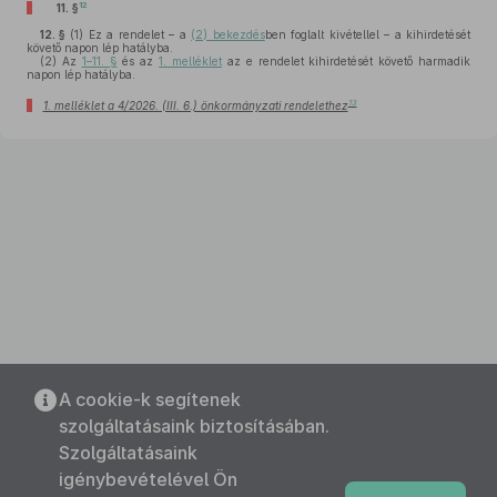
12
11. §
12. §
(1)
Ez a rendelet – a
(2) bekezdés
ben foglalt kivétellel – a kihirdetését
követő napon lép hatályba.
(2)
Az
1–11. §
és az
1. melléklet
az e rendelet kihirdetését követő harmadik
napon lép hatályba.
13
1. melléklet a 4/2026. (III. 6.) önkormányzati rendelethez
A cookie-k segítenek
szolgáltatásaink biztosításában.
Szolgáltatásaink
igénybevételével Ön