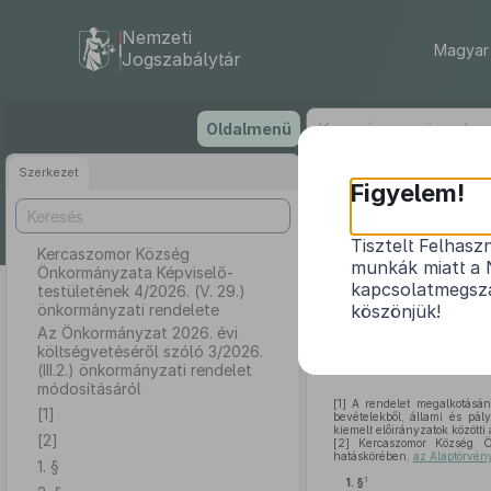
Nemzeti
Magyar 
Jogszabálytár
Ugrás
Oldalmenü
a
tartalomra
Szerkezet
Kerc
Figyelem!
testüle
Tisztelt Felhasz
Kercaszomor Község
munkák miatt a 
Önkormányzata Képviselő-
Az Önkormányza
kapcsolatmegsza
testületének 4/2026. (V. 29.)
önkormányzati rendelete
köszönjük!
Az Önkormányzat 2026. évi
költségvetéséről szóló 3/2026.
(III.2.) önkormányzati rendelet
módosításáról
[1]
A rendelet megalkotásána
[1]
bevételekből, állami és pál
kiemelt előirányzatok közötti 
[2]
[2]
Kercaszomor Község Ön
hatáskörében,
az Alaptörvény
1. §
1
1. §