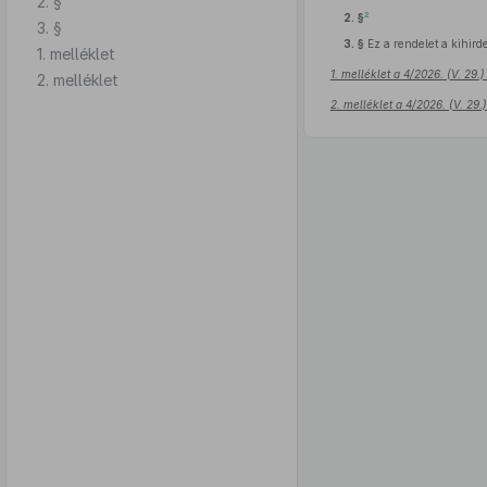
2. §
2
2. §
3. §
3. §
Ez a rendelet a kihirde
1. melléklet
1. melléklet a 4/2026. (V. 29
2. melléklet
2. melléklet a 4/2026. (V. 29