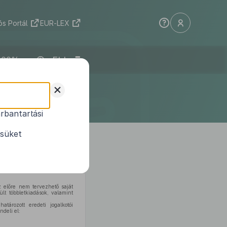
s Portál
EUR-LEX
ELI
selő-
+
endelete
rbantartási
.) önkormányzati
ésüket
 előre nem tervezhető saját
lt többletkiadások, valamint
tározott eredeti jogalkotói
ndeli el: