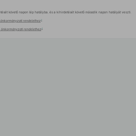
tését követő napon lép hatályba, és a kihirdetését követő második napon hatályát veszti.
3
.) önkormányzati rendelethez
4
.) önkormányzati rendelethez