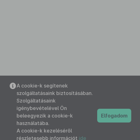
A cookie-k segítenek
szolgáltatásaink biztosításában.
Szolgáltatásaink
igénybevételével Ön
beleegyezik a cookie-k
Elfogadom
használatába.
A cookie-k kezeléséről
részletesebb információt
ide