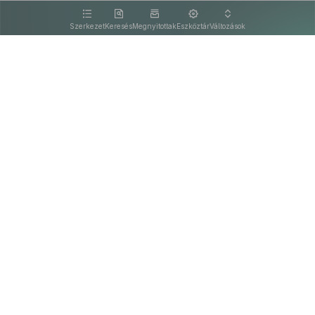
kattintva olvashat.
Szerkezet
Keresés
Megnyitottak
Eszköztár
Változások
Kapcsolat
Felhasználási feltételek
PDF
Akadálymentesítési nyilatkozat
Adatkezelési tájékoztató