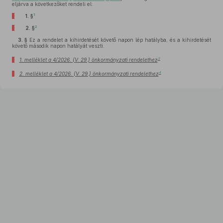
eljárva a következőket rendeli el:
1
1. §
2
2. §
3. §
Ez a rendelet a kihirdetését követő napon lép hatályba, és a kihirdetését
követő második napon hatályát veszti.
3
1. melléklet a 4/2026. (V. 29.) önkormányzati rendelethez
4
2. melléklet a 4/2026. (V. 29.) önkormányzati rendelethez