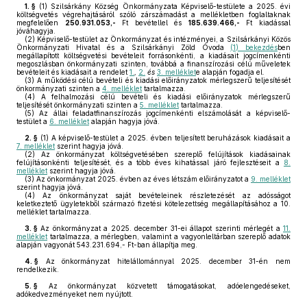
1. §
(1)
Szilsárkány Község Önkormányzata Képviselő-testülete a 2025. évi
költségvetés végrehajtásáról szóló zárszámadást a mellékletben foglaltaknak
megfelelően
250.931.053,-
Ft bevétellel és
185.639.466,-
Ft kiadással
jóváhagyja.
(2)
Képviselő-testület az Önkormányzat és intézményei, a Szilsárkányi Közös
Önkormányzati Hivatal és a Szilsárkányi Zöld Óvoda
(1) bekezdés
ben
megállapított költségvetési bevételeit forrásonkénti, a kiadásait jogcímenkénti
megoszlásban önkormányzati szinten, továbbá a finanszírozási célú műveletek
bevételeit és kiadásait a rendelet
1.
,
2.
és
3. melléklet
e alapján fogadja el.
(3)
A működési célú bevételi és kiadási előirányzatok mérlegszerű teljesítését
önkormányzati szinten a
4. melléklet
tartalmazza.
(4)
A felhalmozási célú bevételi és kiadási előirányzatok mérlegszerű
teljesítését önkormányzati szinten a
5. melléklet
tartalmazza.
(5)
Az állai feladatfinanszírozás jogcímenkénti elszámolását a képviselő-
testület a
6. melléklet
alapján hagyja jóvá.
2. §
(1)
A képviselő-testület a 2025. évben teljesített beruházások kiadásait a
7. melléklet
szerint hagyja jóvá.
(2)
Az önkormányzat költségvetésében szereplő felújítások kiadásainak
felújításonkénti teljesítését, és a több éves kihatással járó fejlesztéseit a
8.
melléklet
szerint hagyja jóvá.
(3)
Az önkormányzat 2025. évben az éves létszám előirányzatot a
9. melléklet
szerint hagyja jóvá.
(4)
Az önkormányzat saját bevételeinek részletezését az adósságot
keletkeztető ügyletekből származó fizetési kötelezettség megállapításához a 10.
melléklet tartalmazza.
3. §
Az önkormányzat a 2025. december 31-ei állapot szerinti mérlegét a
11.
melléklet
tartalmazza, a mérlegben, valamint a vagyonleltárban szereplő adatok
alapján vagyonát 543.231.694,- Ft-ban állapítja meg.
4. §
Az önkormányzat hitelállománnyal 2025. december 31-én nem
rendelkezik.
5. §
Az önkormányzat közvetett támogatásokat, adóelengedéseket,
adókedvezményeket nem nyújtott.