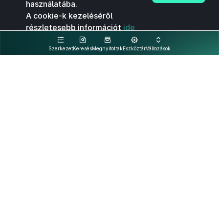
használatába.
A cookie-k kezeléséről
részletesebb információt
ide
kattintva olvashat.
Szerkezet
Keresés
Megnyitottak
Eszköztár
Változások
Kapcsolat
Felhasználási feltételek