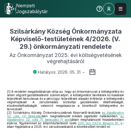
Nemzeti
Jogszabálytár
Szilsárkány Község Önkormányzata
Képviselő-testületének 4/2026. (V.
29.) önkormányzati rendelete
Az Önkormányzat 2025. évi költségvetésének
végrehajtásáról
Hatályos: 2026. 05. 31. –
[1]
A rendelet megalkotásának célja az, hogy az önkormányzat a költségvetési év
során végzett gazdálkodásról számot adjon, a költségvetési bevételek és kiadások
teljesítését bemutassa és a pénzügyi teljesítések alapján értékelje a költségvetés
végrehajtását. A zárszámadás biztosítja gazdálkodás átláthatóságát,
elszámoltathatóságát, valamint megalapozza a következő költségvetési év
tervezését.
[2]
Szilsárkány Község Önkormányzatának Képviselő-testülete
az Alaptörvény
32. cikk (2) bekezdés
ben meghatározott eredeti jogalkotói hatáskörben,
az
Alaptörvény 32. cikk (1) bekezdés f) pont
jában meghatározott feladatkörében
eljárva, figyelemmel az államháztartásról szóló
2011. évi CXCV. törvény 91. §
-
ában foglaltakra a 2025. évi zárszámadásáról a következőket rendeli el: