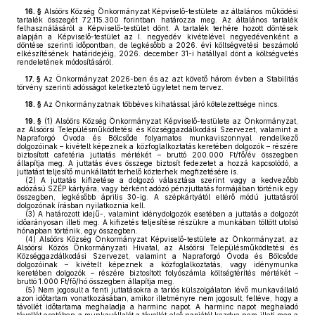
16. §
Alsóörs Község Önkormányzat Képviselő-testülete az általános működési
tartalék összegét 72.115.300 forintban határozza meg. Az általános tartalék
felhasználásáról a Képviselő-testület dönt. A tartalék terhére hozott döntések
alapján a Képviselő-testület az I. negyedév kivételével negyedévenként a
döntése szerinti időpontban, de legkésőbb a 2026. évi költségvetési beszámoló
elkészítésének határidejéig, 2026. december 31-i hatállyal dönt a költségvetés
rendeletének módosításáról.
17. §
Az Önkormányzat 2026-ben és az azt követő három évben a Stabilitás
törvény szerinti adósságot keletkeztető ügyletet nem tervez.
18. §
Az Önkormányzatnak többéves kihatással járó kötelezettsége nincs.
19. §
(1)
Alsóörs Község Önkormányzat Képviselő-testülete az Önkormányzat,
az Alsóörsi Településműködtetési és Községgazdálkodási Szervezet, valamint a
Napraforgó Óvoda és Bölcsőde folyamatos munkaviszonnyal rendelkező
dolgozóinak – kivételt képeznek a közfoglalkoztatás keretében dolgozók – részére
biztosított cafetéria juttatás mértékét – bruttó 200.000 Ft/fő/év összegben
állapítja meg. A juttatás éves összege biztosít fedezetet a hozzá kapcsolódó, a
juttatást teljesítő munkáltatót terhelő közterhek megfizetésére is.
(2)
A juttatás kifizetése a dolgozó választása szerint vagy a kedvezőbb
adózású SZÉP kártyára, vagy bérként adózó pénzjuttatás formájában történik egy
összegben, legkésőbb április 30-ig. A szépkártyától eltérő módú juttatásról
dolgozónak írásban nyilatkoznia kell.
(3)
A határozott idejű-, valamint idénydolgozók esetében a juttatás a dolgozót
időarányosan illeti meg. A kifizetés teljesítése részükre a munkában töltött utolsó
hónapban történik, egy összegben.
(4)
Alsóörs Község Önkormányzat Képviselő-testülete az Önkormányzat, az
Alsóörsi Közös Önkormányzati Hivatal, az Alsóörsi Településműködtetési és
Községgazdálkodási Szervezet, valamint a Napraforgó Óvoda és Bölcsőde
dolgozóinak – kivételt képeznek a közfoglalkoztatás, vagy idénymunka
keretében dolgozók – részére biztosított folyószámla költségtérítés mértékét –
bruttó 1.000 Ft/fő/hó összegben állapítja meg.
(5)
Nem jogosult a fenti juttatásokra a tartós külszolgálaton lévő munkavállaló
azon időtartam vonatkozásában, amikor illetményre nem jogosult, feltéve, hogy a
távollét időtartama meghaladja a harminc napot. A harminc napot meghaladó