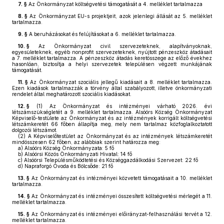
7. §
Az Önkormányzat költségvetési támogatását a 4. melléklet tartalmazza
8. §
Az Önkormányzat EU-s projektjeit, azok jelenlegi állását az 5. melléklet
tartalmazza.
9. §
A beruházásokat és felújításokat a 6. melléklet tartalmazza.
10. §
Az Önkormányzat civil szervezeteknek, alapítványoknak,
egyesületeknek, egyéb nonprofit szervezeteknek, nyújtott pénzeszköz átadásait
a 7. melléklet tartalmazza. A pénzeszköz átadás keretösszege az előző évekhez
hasonlóan, biztosítja a helyi szervezetek településen végzett munkájának
támogatását.
11. §
Az Önkormányzat szociális jellegű kiadásait a 8. melléklet tartalmazza.
Ezen kiadások tartalmazzák a törvény által szabályozott, illetve önkormányzati
rendelet által meghatározott szociális kiadásokat.
12. §
(1)
Az Önkormányzat és intézményei várható 2026. évi
létszámszükségletét a 9. melléklet tartalmazza. Alsóörs Község Önkormányzat
Képviselő-testülete az Önkormányzat és az intézmények korrigált költségvetési
létszámkeretét 66 főben állapítja meg, mely nem tartalmaz közfoglalkoztatott
dolgozói létszámot.
(2)
A Képviselőtestület az Önkormányzat és az intézmények létszámkeretét
mindösszesen 62 főben, az alábbiak szerint határozza meg:
a)
Alsóörs Község Önkormányzata: 5 fő
b)
Alsóörsi Közös Önkormányzati Hivatal: 14 fő
c)
Alsóörsi Településműködtetési és Községgazdálkodási Szervezet: 22 fő
d)
Napraforgó Óvoda és Bölcsőde: 21 fő
13. §
Az Önkormányzat és intézményei közvetett támogatásait a 10. melléklet
tartalmazza.
14. §
Az Önkormányzat és intézményei összesített költségvetési mérlegét a 11.
melléklet tartalmazza.
15. §
Az Önkormányzat és intézményei előirányzat-felhasználási tervét a 12.
melléklet tartalmazza.