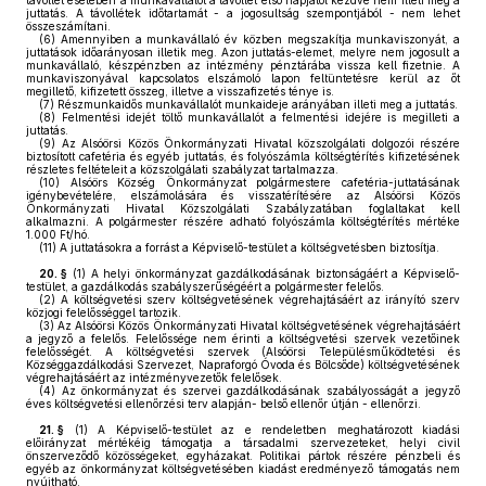
távollét esetében a munkavállalót a távollét első napjától kezdve nem illeti meg a
juttatás. A távollétek időtartamát - a jogosultság szempontjából - nem lehet
összeszámítani.
(6)
Amennyiben a munkavállaló év közben megszakítja munkaviszonyát, a
juttatások időarányosan illetik meg. Azon juttatás-elemet, melyre nem jogosult a
munkavállaló, készpénzben az intézmény pénztárába vissza kell fizetnie. A
munkaviszonyával kapcsolatos elszámoló lapon feltüntetésre kerül az őt
megillető, kifizetett összeg, illetve a visszafizetés ténye is.
(7)
Részmunkaidős munkavállalót munkaideje arányában illeti meg a juttatás.
(8)
Felmentési idejét töltő munkavállalót a felmentési idejére is megilleti a
juttatás.
(9)
Az Alsóörsi Közös Önkormányzati Hivatal közszolgálati dolgozói részére
biztosított cafetéria és egyéb juttatás, és folyószámla költségtérítés kifizetésének
részletes feltételeit a közszolgálati szabályzat tartalmazza.
(10)
Alsóörs Község Önkormányzat polgármestere cafetéria-juttatásának
igénybevételére, elszámolására és visszatérítésére az Alsóörsi Közös
Önkormányzati Hivatal Közszolgálati Szabályzatában foglaltakat kell
alkalmazni. A polgármester részére adható folyószámla költségtérítés mértéke
1.000 Ft/hó.
(11)
A juttatásokra a forrást a Képviselő-testület a költségvetésben biztosítja.
20. §
(1)
A helyi önkormányzat gazdálkodásának biztonságáért a Képviselő-
testület, a gazdálkodás szabályszerűségéért a polgármester felelős.
(2)
A költségvetési szerv költségvetésének végrehajtásáért az irányító szerv
közjogi felelősséggel tartozik.
(3)
Az Alsóörsi Közös Önkormányzati Hivatal költségvetésének végrehajtásáért
a jegyző a felelős. Felelőssége nem érinti a költségvetési szervek vezetőinek
felelősségét. A költségvetési szervek (Alsóörsi Településműködtetési és
Községgazdálkodási Szervezet, Napraforgó Óvoda és Bölcsőde) költségvetésének
végrehajtásáért az intézményvezetők felelősek.
(4)
Az önkormányzat és szervei gazdálkodásának szabályosságát a jegyző
éves költségvetési ellenőrzési terv alapján- belső ellenőr útján - ellenőrzi.
21. §
(1)
A Képviselő-testület az e rendeletben meghatározott kiadási
előirányzat mértékéig támogatja a társadalmi szervezeteket, helyi civil
önszerveződő közösségeket, egyházakat. Politikai pártok részére pénzbeli és
egyéb az önkormányzat költségvetésében kiadást eredményező támogatás nem
nyújtható.