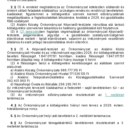
Óvoda és Bölcsődére.
2. §
(1)
A rendelet meghatározza az Önkormányzat kötelezően ellátandó és
önként vállalt feladatok ellátásához szükséges rendes és rendkívüli bevételeket,
kiadásokat, figyelemmel a költségvetési szervek kiemelt előirányzatának
megállapítására, a foglalkoztatottak létszámára, továbbá a 2026. évi gazdálkodás
főbb szabályait.
(2)
Alsóörs Község Önkormányzat Képviselő-testülete irányítása alá tartozó
költségvetési szerveknek takarékos és hatékony gazdálkodást kell folytatniuk.
(3)
A
(2) bekezdés
ben foglaltak végrehajtását az önkormányzat Képviselő-
testülete, polgármestere, jegyzője - a gazdálkodás szabályszerűségének
ellenőrzése mellett - belső ellenőrzések, valamint az intézmények vezetőinek
általános és eseti jellegű beszámoltatása révén ellenőrzi.
3. §
(1)
A Képviselő-testület az Önkormányzat, az Alsóörsi Közös
Önkormányzati Hivatal és az intézmények együttes 2026. évi költségvetésének
bevételi főösszegét 1.847.011.151 forintban, kiadási főösszegét 1.847.011.151
forintban állapítja meg. A költségvetési hiány összege 0 forint.
(2)
A főösszegen belül a költségvetési keretösszegek az alábbiak szerint
alakulnak
a)
Alsóörs Község Önkormányzata 986.777.315 Ft
b)
Alsóörsi Közös Önkormányzati Hivatal 171.536.135 Ft
c)
Alsóörsi Településműködtetési és Községgazdálkodási Szervezet
392.401.960 Ft
d)
Napraforgó Óvoda és Bölcsőde 296.295.741 Ft
Az intézmények tervezett kiadásaihoz a fedezetet – saját bevételeiken túl – az
Önkormányzat biztosítja.
(3)
Az intézmények előirányzatainak részletezését az
1. melléklet
tartalmazza.
4. §
Az Önkormányzat a költségvetési hiányt nem tervez a 2026. évben,
hitelállománya nincs.
5. §
Az Önkormányzat helyi adó bevételeit a 2. melléklet tartalmazza.
6. §
Az Önkormányzat támogatásértékű bevételeinek részletezését a 3.
melléklet tartalmazza.