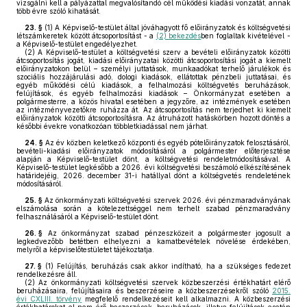
vizsgálni kell a pályázattal megvalósítandó cél működési kiadási vonzatát, annak
több évre szóló kihatását.
23. §
(1)
A Képviselő-testület által jóváhagyott fő előirányzatok és költségvetési
létszámkeretek között átcsoportosítást - a
(2) bekezdés
ben foglaltak kivételével -
a Képviselő-testület engedélyezhet.
(2)
A Képviselő-testület a költségvetési szerv a bevételi előirányzatok közötti
átcsoportosítás jogát, kiadási előirányzatai közötti átcsoportosítási jogát a kiemelt
előirányzatokon belül – személyi juttatások, munkaadókat terhelő járulékok és
szociális hozzájárulási adó, dologi kiadások, ellátottak pénzbeli juttatásai, és
egyéb működési célú kiadások, a felhalmozási költségvetés beruházások,
felújítások, és egyéb felhalmozási kiadások – Önkormányzat esetében a
polgármesterre, a közös hivatal esetében a jegyzőre, az intézmények esetében
az intézményvezetőkre ruházza át. Az átcsoportosítás nem terjedhet ki kiemelt
előirányzatok közötti átcsoportosításra. Az átruházott hatáskörben hozott döntés a
későbbi évekre vonatkozóan többletkiadással nem járhat.
24. §
Az év közben keletkező központi és egyéb pótelőirányzatok felosztásáról,
bevételi-kiadási előirányzatok módosításáról a polgármester előterjesztése
alapján a Képviselő-testület dönt, a költségvetési rendeletmódosításával. A
Képviselő-testület legkésőbb a 2026. évi költségvetési beszámoló elkészítésének
határidejéig, 2026. december 31-i hatállyal dönt a költségvetés rendeletének
módosításáról.
25. §
Az önkormányzati költségvetési szervek 2026. évi pénzmaradványának
elszámolása során a kötelezettséggel nem terhelt szabad pénzmaradvány
felhasználásáról a Képviselő-testület dönt.
26. §
Az önkormányzat szabad pénzeszközeit a polgármester jogosult a
legkedvezőbb betétben elhelyezni a kamatbevételek növelése érdekében,
melyről a képviselőtestületet tájékoztatja.
27. §
(1)
Felújítás, beruházás csak akkor indítható, ha a szükséges fedezet
rendelkezésre áll.
(2)
Az önkormányzati költségvetési szervek közbeszerzési értékhatárt elérő
beruházásaira, felújításaira és beszerzéseire a közbeszerzésekről szóló
2015.
évi CXLIII. törvény
megfelelő rendelkezéseit kell alkalmazni. A közbeszerzési