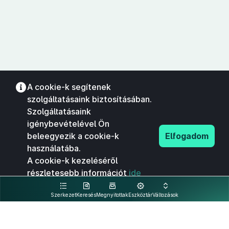
A cookie-k segítenek
szolgáltatásaink biztosításában.
Szolgáltatásaink
igénybevételével Ön
beleegyezik a cookie-k
Elfogadom
használatába.
A cookie-k kezeléséről
részletesebb információt
ide
kattintva olvashat.
Szerkezet
Keresés
Megnyitottak
Eszköztár
Változások