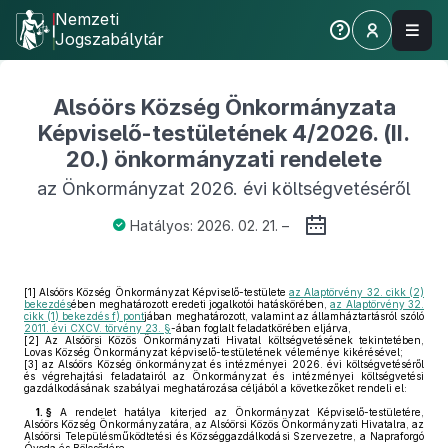
Nemzeti
Jogszabálytár
Alsóörs Község Önkormányzata
Képviselő-testületének 4/2026. (II.
20.) önkormányzati rendelete
az Önkormányzat 2026. évi költségvetéséről
Hatályos: 2026. 02. 21. –
[1]
Alsóörs Község Önkormányzat Képviselő-testülete
az Alaptörvény 32. cikk (2)
bekezdés
ében meghatározott eredeti jogalkotói hatáskörében,
az Alaptörvény 32.
cikk (1) bekezdés f) pont
jában meghatározott, valamint az államháztartásról szóló
2011. évi CXCV. törvény 23. §
-ában foglalt feladatkörében eljárva,
[2]
Az Alsóörsi Közös Önkormányzati Hivatal költségvetésének tekintetében,
Lovas Község Önkormányzat képviselő-testületének véleménye kikérésével;
[3]
az Alsóörs Község önkormányzat és intézményei 2026. évi költségvetéséről
és végrehajtási feladatairól az Önkormányzat és intézményei költségvetési
gazdálkodásának szabályai meghatározása céljából a következőket rendeli el:
1. §
A rendelet hatálya kiterjed az Önkormányzat Képviselő-testületére,
Alsóörs Község Önkormányzatára, az Alsóörsi Közös Önkormányzati Hivatalra, az
Alsóörsi Településműködtetési és Községgazdálkodási Szervezetre, a Napraforgó