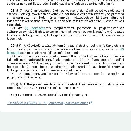
értékhatárokat el nem érő beszerzések, beruházások, illetve felújítások esetén
az önkormányzat Beszerzési Szabályzatában foglaltak szerint kell eljárni.
28. §
(1)
Az állampolgárok élet- és vagyonbiztonságát veszélyeztető elemi
csapás, illetőleg következményeinek elhárítása érdekében (veszélyhelyzetben)
a polgármester a helyi önkormányzat költségvetése körében átmeneti
intézkedéseket hozhat, amelyről a Képviselő-testület legközelebbi ülésén be kell
számolnia.
(2)
Az
(1) bekezdés
ben meghatározott jogkörben a polgármester az
előirányzatok közötti átcsoportosítást hajthat végre, egyes kiadási előirányzatok
teljesítését felfüggesztheti, költségvetési rendeletben nem szereplő kiadásokat is
teljesíthet.
29. §
(1)
A Képviselő-testület önkormányzati biztost rendel ki a felügyelete alá
tartozó költségvetési szervhez, ha annak elismert tartozás állománya a
(2)
bekezdés
ben meghatározott időt és mértéket eléri.
(2)
Ha a helyi önkormányzat által irányított költségvetési szerv harminc napon
túli elismert tartozásállományának mértéke eléri az éves eredeti kiadási
előirányzatának 10%-át vagy a százötvenmillió forintot, és e tartozását egy
hónapon belül nem tudja harminc nap alá szorítani, az irányító szerv a
költségvetési szervhez önkormányzati biztost jelöl ki
(3)
Az önkormányzati biztost a Képviselő-testület döntése alapján a
polgármester bízza meg.
30. §
A költségvetési rendelet a kihirdetést követőnapon lép hatályba, de
rendelkezéseit 2026. január 1-jétől kell alkalmazni.
31. §
Ez a rendelet 2026. február 21-én lép hatályba.
1. melléklet a 4/2026. (II. 20.) önkormányzati rendelethez