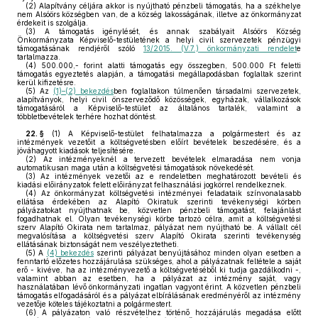
(2)
Alapítvány céljára akkor is nyújtható pénzbeli támogatás, ha a székhelye
nem Alsóörs községben van, de a község lakosságának, illetve az önkormányzat
érdekeit is szolgálja.
(3)
A támogatás igénylését, és annak szabályait Alsóörs Község
Önkormányzata Képviselő-testületének a helyi civil szervezetek pénzügyi
támogatásának rendjéről szóló
13/2015. (V.7.) önkormányzati rendelet
e
tartalmazza.
(4)
500.000,- forint alatti támogatás egy összegben, 500.000 Ft feletti
támogatás egyeztetés alapján, a támogatási megállapodásban foglaltak szerint
kerül kifizetésre.
(5)
Az
(1)–(2) bekezdés
ben foglaltakon túlmenően társadalmi szervezetek,
alapítványok, helyi civil önszerveződő közösségek, egyházak, vállalkozások
támogatásáról a Képviselő-testület az általános tartalék, valamint a
többletbevételek terhére hozhat döntést.
22. §
(1)
A Képviselő-testület felhatalmazza a polgármestert és az
intézmények vezetőit a költségvetésben előírt bevételek beszedésére, és a
jóváhagyott kiadások teljesítésére.
(2)
Az intézményeknél a tervezett bevételek elmaradása nem vonja
automatikusan maga után a költségvetési támogatások növekedését.
(3)
Az intézmények vezetői az e rendeletben meghatározott bevételi és
kiadási előirányzatok felett előirányzat felhasználási jogkörrel rendelkeznek.
(4)
Az önkormányzat költségvetési intézményei feladataik színvonalasabb
ellátása érdekében az Alapító Okiratuk szerinti tevékenységi körben
pályázatokat nyújthatnak be, közvetlen pénzbeli támogatást, felajánlást
fogadhatnak el. Olyan tevékenységi körbe tartozó célra, amit a költségvetési
szerv Alapító Okirata nem tartalmaz, pályázat nem nyújtható be. A vállalt cél
megvalósítása a költségvetési szerv Alapító Okirata szerinti tevékenység
ellátásának biztonságát nem veszélyeztetheti.
(5)
A
(4) bekezdés
szerinti pályázat benyújtásához minden olyan esetben a
fenntartó előzetes hozzájárulása szükséges, ahol a pályázatnak feltétele a saját
erő - kivéve, ha az intézményvezető a költségvetéséből ki tudja gazdálkodni -,
valamint abban az esetben, ha a pályázat az intézmény saját, vagy
használatában lévő önkormányzati ingatlan vagyont érint. A közvetlen pénzbeli
támogatás elfogadásáról és a pályázat elbírálásának eredményéről az intézmény
vezetője köteles tájékoztatni a polgármestert.
(6)
A pályázaton való részvételhez történő hozzájárulás megadása előtt