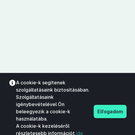
A cookie-k segítenek
szolgáltatásaink biztosításában.
Szolgáltatásaink
igénybevételével Ön
beleegyezik a cookie-k
Elfogadom
használatába.
A cookie-k kezeléséről
részletesebb információt
ide