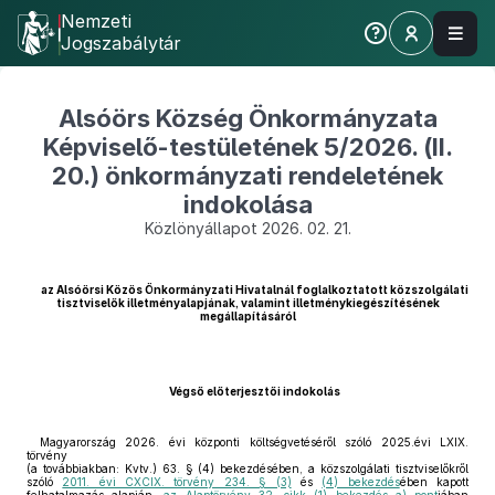
Nemzeti
Jogszabálytár
Alsóörs Község Önkormányzata
Képviselő-testületének 5/2026. (II.
20.) önkormányzati rendeletének
indokolása
Közlönyállapot 2026. 02. 21.
az Alsóörsi Közös Önkormányzati Hivatalnál foglalkoztatott közszolgálati
tisztviselők illetményalapjának, valamint illetménykiegészítésének
megállapításáról
Végső előterjesztői indokolás
Magyarország 2026. évi központi költségvetéséről szóló 2025.évi LXIX.
törvény
(a továbbiakban: Kvtv.) 63. § (4) bekezdésében, a közszolgálati tisztviselőkről
szóló
2011. évi CXCIX. törvény 234. § (3)
és
(4) bekezdés
ében kapott