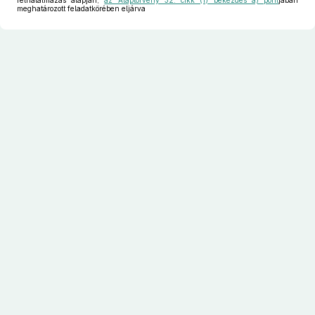
felhatalmazás alapján,
az Alaptörvény 32. cikk (1) bekezdés a) pont
jában
meghatározott feladatkörében eljárva