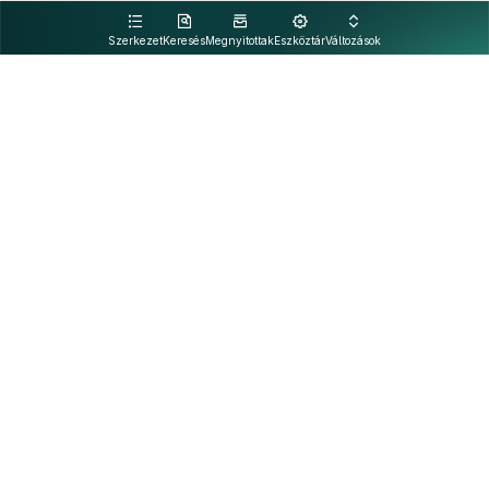
kattintva olvashat.
Szerkezet
Keresés
Megnyitottak
Eszköztár
Változások
Kapcsolat
Felhasználási feltételek
PDF
Akadálymentesítési nyilatkozat
Adatkezelési tájékoztató