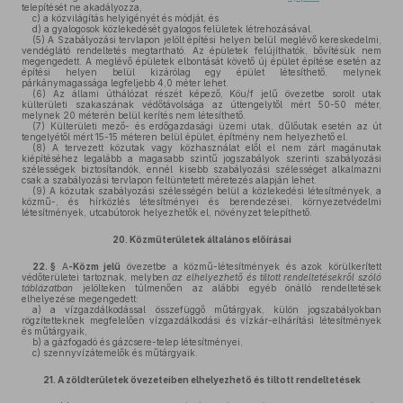
telepítését ne akadályozza,
c)
a közvilágítás helyigényét és módját, és
d)
a gyalogosok közlekedését gyalogos felületek létrehozásával.
(5)
A Szabályozási tervlapon jelölt építési helyen belül meglévő kereskedelmi,
vendéglátó rendeltetés megtartható. Az épületek felújíthatók, bővítésük nem
megengedett. A meglévő épületek elbontását követő új épület építése esetén az
építési helyen belül kizárólag egy épület létesíthető, melynek
párkánymagassága legfeljebb 4,0 méter lehet.
(6)
Az állami úthálózat részét képező, Köu/f jelű övezetbe sorolt utak
külterületi szakaszának védőtávolsága az úttengelytől mért 50-50 méter,
melynek 20 méterén belül kerítés nem létesíthető.
(7)
Külterületi mező- és erdőgazdasági üzemi utak, dűlőutak esetén az út
tengelyétől mért 15-15 méteren belül épület, építmény nem helyezhető el.
(8)
A tervezett közutak vagy közhasználat elől el nem zárt magánutak
kiépítéséhez legalább a magasabb szintű jogszabályok szerinti szabályozási
szélességek biztosítandók, ennél kisebb szabályozási szélességet alkalmazni
csak a szabályozási tervlapon feltüntetett méretezés alapján lehet.
(9)
A közutak szabályozási szélességén belül a közlekedési létesítmények, a
közmű-, és hírközlés létesítményei és berendezései, környezetvédelmi
létesítmények, utcabútorok helyezhetők el, növényzet telepíthető.
20.
Közműterületek általános előírásai
22. §
A
-Közm jelű
övezetbe a közmű-létesítmények és azok körülkerített
védőterületei tartoznak, melyben
az elhelyezhető és tiltott rendeltetésekről szóló
táblázatban
jelölteken túlmenően az alábbi egyéb önálló rendeltetések
elhelyezése megengedett:
a)
a vízgazdálkodással összefüggő műtárgyak, külön jogszabályokban
rögzítetteknek megfelelően vízgazdálkodási és vízkár-elhárítási létesítmények
és műtárgyaik,
b)
a gázfogadó és gázcsere-telep létesítményei,
c)
szennyvízátemelők és műtárgyaik.
21.
A zöldterületek övezeteiben elhelyezhető és tiltott rendeltetések