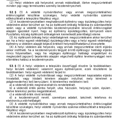
(2)
Helyi védelem alá helyezést, annak módosítását, illetve megszüntetését
minden jogi vagy természetes személy kezdeményezheti.
52. §
(1)
A védetté nyilvánításhoz vagy annak megszüntetéséhez
értékvizsgálat készítése szükséges, helyi védetté nyilvánítás szakmai
előkészítését a települési főépítész végzi.
(2)
A kezdeményezésében meghatározott építmény vagy épületegyüttes helyi
védelmére akkor kerülhet sor, ha az építészeti örökség feltárása és számbavétele
során vagy a védetté nyilvánítás kezdeményezésére készülő értékvizsgálat
alapján igazolást nyert, hogy az építmény épületegyüttes, környezeti elem
Pusztafalu község építészeti örökségének kiemelkedő jelentőségű eleme.
(3)
Az építészeti örökség helyi védettségének megszüntetésére akkor kerülhet
sor, ha a helyi egyedi védettségű épületegyüttes vagy a helyi egyedi védettségű
építmény a védelem alapját képező értékeit helyreállíthatatlanul elvesztette.
(4)
A helyi védelem alá helyezés, vagy annak megszüntetése iránti eljárás
akkor indítható, ha a kezdeményezés tárgyát érintő építésügyi hatósági eljárás
nincs folyamatban, vagy ha végleges építésügyi hatósági engedéllyel és
megkezdett jogszerű bejelentés alapján végezhető építési tevékenységgel nem
ellentétes hatású a kezdeményezés.
53. §
(1)
A helyi védelem a település összefüggő részére (a továbbiakban:
helyi területi védelem), valamint egyes építményeire, ezek részleteire (a
továbbiakban: helyi egyedi védelem) terjed ki.
(2)
A helyi védetté nyilvánítással vagy megszüntetéssel kapcsolatos eljárás
hivatalból, vagy írásbeli kérelem alapján indulhat, mely kérelmet a
polgármesterhez kell benyújtani. A kérelemhez mellékelni kell:
a)
a védendő érték megnevezését és rendeltetését,
b)
a védendő érték pontos helyét, utca, házszám, helyrajzi szám, épület-,
illetve telekrész pontos megjelölésével,
c)
a védendő érték rövid leírását,
d)
a kezdeményező nevét, személyes adatait, lakcímét, telefonos és
elektronikus elérhetőségét.
(3)
A védetté nyilvánításhoz vagy annak megszüntetéséhez értékvizsgálat
készítése szükséges, helyi védetté nyilvánítás szakmai előkészítését a települési
főépítész végzi.
(4)
A kezdeményezésében meghatározott építmény vagy épületegyüttes helyi
védelmére akkor kerülhet sor, ha az építészeti örökség feltárása és számbavétele