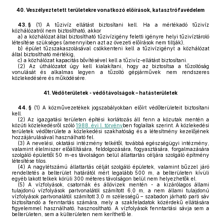
40.
Veszélyeztetett területekre vonatkozó előírások, katasztrófavédelem
43. §
(1)
A tűzivíz ellátást biztosítani kell. Ha a mértékadó tűzivíz
közhálózatról nem biztosítható, akkor
a)
a közhálózat által biztosítható tűzivízigény feletti igényre helyi tűzivíztároló
létesítése szükséges (amennyiben azt az övezeti előírások nem tiltják),
b)
épület tűzszakaszolásával csökkenteni kell a tűzivízigényt a közhálózat
által biztosítható mértékig,
c)
a közhálózat kapacitás bővítésével kell a tűzivíz-ellátást biztosítani.
(2)
Az úthálózatot úgy kell kialakítani, hogy az biztosítsa a tűzoltóság
vonulását és alkalmas legyen a tűzoltó gépjárművek nem rendszeres
közlekedésére és működésére.
41.
Védőterületek - védőtávolságok – hatásterületek
44. §
(1)
A közművezetékek jogszabályokban előírt védőterületeit biztosítani
kell.
(2)
Az igazgatási területen építési korlátozás áll fenn a közutak mentén a
közúti közlekedésről szóló
1988. évi I. törvény
ben foglaltak szerint. A közlekedési
területek védőterülete a közlekedési szakhatóság és a létesítmény kezelőjének
hozzájárulásával használható fel.
(3)
A nevelési, oktatási intézmény telkétől, továbbá egészségügyi intézmény,
valamint élelmiszer előállítására, feldolgozására, fogyasztására, forgalmazására
szolgáló épülettől 50 m-es távolságon belül állattartás céljára szolgáló építmény
létesítése tilos.
(4)
A nagylétszámú állattartás célját szolgáló épületek, valamint bűzzel járó
rendeltetés a belterület határától mért legalább 500 m, a belterületen kívüli
egyéb lakott telkek körüli 300 méteres távolságon belül nem helyezhetők el.
(5)
A vízfolyások, csatornák és állóvizek mentén - a kizárólagos állami
tulajdonú vízfolyások partvonalától számított 6,0 m, a nem állami tulajdonú
vízfolyások partvonalától számított 3,0 m szélességű – szabadon járható parti sáv
biztosítandó a fenntartás számára, mely a szakfeladatok közérdekű ellátására
figyelemmel használható, hasznosítható. A vízfolyások fenntartási sávja sem a
belterületen, sem a külterületen nem keríthető le.