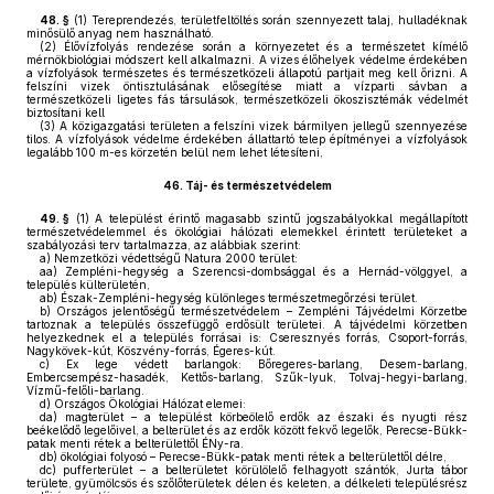
48. §
(1)
Tereprendezés, területfeltöltés során szennyezett talaj, hulladéknak
minősülő anyag nem használható.
(2)
Élővízfolyás rendezése során a környezetet és a természetet kímélő
mérnökbiológiai módszert kell alkalmazni. A vizes élőhelyek védelme érdekében
a vízfolyások természetes és természetközeli állapotú partjait meg kell őrizni. A
felszíni vizek öntisztulásának elősegítése miatt a vízparti sávban a
természetközeli ligetes fás társulások, természetközeli ökoszisztémák védelmét
biztosítani kell
(3)
A közigazgatási területen a felszíni vizek bármilyen jellegű szennyezése
tilos. A vízfolyások védelme érdekében állattartó telep építményei a vízfolyások
legalább 100 m-es körzetén belül nem lehet létesíteni,
46.
Táj- és természetvédelem
49. §
(1)
A települést érintő magasabb szintű jogszabályokkal megállapított
természetvédelemmel és ökológiai hálózati elemekkel érintett területeket a
szabályozási terv tartalmazza, az alábbiak szerint:
a)
Nemzetközi védettségű Natura 2000 terület:
aa)
Zempléni-hegység a Szerencsi-dombsággal és a Hernád-völggyel, a
település külterületén,
ab)
Észak-Zempléni-hegység különleges természetmegőrzési terület.
b)
Országos jelentőségű természetvédelem – Zempléni Tájvédelmi Körzetbe
tartoznak a település összefüggő erdősült területei. A tájvédelmi körzetben
helyezkednek el a település forrásai is: Cseresznyés forrás, Csoport-forrás,
Nagykövek-kút, Köszvény-forrás, Égeres-kút.
c)
Ex lege védett barlangok: Bőregeres-barlang, Desem-barlang,
Embercsempész-hasadék, Kettős-barlang, Szűk-lyuk, Tolvaj-hegyi-barlang,
Vízmű-felőli-barlang.
d)
Országos Ökológiai Hálózat elemei:
da)
magterület – a települést körbeölelő erdők az északi és nyugti rész
beékelődő legelőivel, a belterület és az erdők között fekvő legelők, Perecse-Bükk-
patak menti rétek a belterülettől ÉNy-ra.
db)
ökológiai folyosó – Perecse-Bükk-patak menti rétek a belterülettől délre,
dc)
pufferterület – a belterületet körülölelő felhagyott szántók, Jurta tábor
területe, gyümölcsös és szőlőterületek délen és keleten, a délkeleti településrész