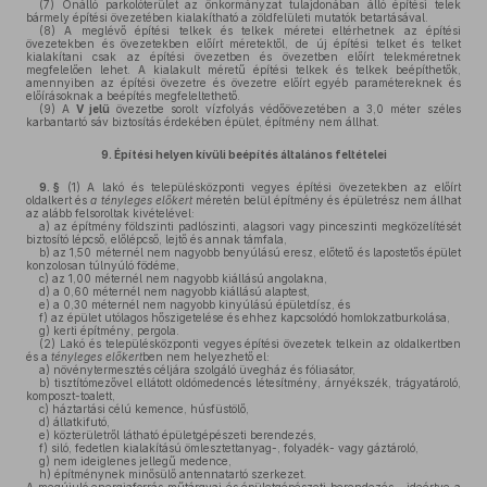
(7)
Önálló parkolóterület az önkormányzat tulajdonában álló építési telek
bármely építési övezetében kialakítható a zöldfelületi mutatók betartásával.
(8)
A meglévő építési telkek és telkek méretei eltérhetnek az építési
övezetekben és övezetekben előírt méretektől, de új építési telket és telket
kialakítani csak az építési övezetben és övezetben előírt telekméretnek
megfelelően lehet. A kialakult méretű építési telkek és telkek beépíthetők,
amennyiben az építési övezetre és övezetre előírt egyéb paramétereknek és
előírásoknak a beépítés megfeleltethető.
(9)
A
V jelű
övezetbe sorolt vízfolyás védőövezetében a 3,0 méter széles
karbantartó sáv biztosítás érdekében épület, építmény nem állhat.
9.
Építési helyen kívüli beépítés általános feltételei
9. §
(1)
A lakó és településközponti vegyes építési övezetekben az előírt
oldalkert és
a tényleges előkert
méretén belül építmény és épületrész nem állhat
az alább felsoroltak kivételével:
a)
az építmény földszinti padlószinti, alagsori vagy pinceszinti megközelítését
biztosító lépcső, előlépcső, lejtő és annak támfala,
b)
az 1,50 méternél nem nagyobb benyúlású eresz, előtető és lapostetős épület
konzolosan túlnyúló födéme,
c)
az 1,00 méternél nem nagyobb kiállású angolakna,
d)
a 0,60 méternél nem nagyobb kiállású alaptest,
e)
a 0,30 méternél nem nagyobb kinyúlású épületdísz, és
f)
az épület utólagos hőszigetelése és ehhez kapcsolódó homlokzatburkolása,
g)
kerti építmény, pergola.
(2)
Lakó és településközponti vegyes építési övezetek telkein az oldalkertben
és a
tényleges előkert
ben nem helyezhető el:
a)
növénytermesztés céljára szolgáló üvegház és fóliasátor,
b)
tisztítómezővel ellátott oldómedencés létesítmény, árnyékszék, trágyatároló,
komposzt-toalett,
c)
háztartási célú kemence, húsfüstölő,
d)
állatkifutó,
e)
közterületről látható épületgépészeti berendezés,
f)
siló, fedetlen kialakítású ömlesztettanyag-, folyadék- vagy gáztároló,
g)
nem ideiglenes jellegű medence,
h)
építménynek minősülő antennatartó szerkezet.