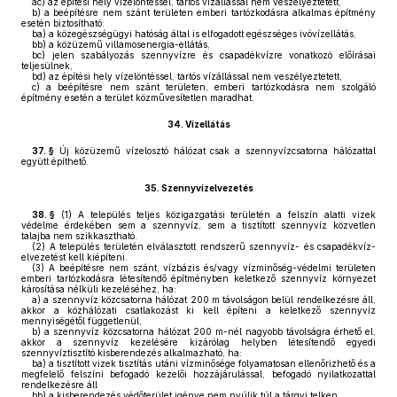
ac)
az építési hely vízelöntéssel, tartós vízállással nem veszélyeztetett,
b)
a beépítésre nem szánt területen emberi tartózkodásra alkalmas építmény
esetén biztosítható:
ba)
a közegészségügyi hatóság által is elfogadott egészséges ivóvízellátás,
bb)
a közüzemű villamosenergia-ellátás,
bc)
jelen szabályozás szennyvízre és csapadékvízre vonatkozó előírásai
teljesülnek,
bd)
az építési hely vízelöntéssel, tartós vízállással nem veszélyeztetett,
c)
a beépítésre nem szánt területen, emberi tartózkodásra nem szolgáló
építmény esetén a terület közművesítetlen maradhat.
34.
Vízellátás
37. §
Új közüzemű vízelosztó hálózat csak a szennyvízcsatorna hálózattal
együtt építhető.
35.
Szennyvízelvezetés
38. §
(1)
A település teljes közigazgatási területén a felszín alatti vizek
védelme érdekében sem a szennyvíz, sem a tisztított szennyvíz közvetlen
talajba nem szikkasztható.
(2)
A település területén elválasztott rendszerű szennyvíz- és csapadékvíz-
elvezetést kell kiépíteni.
(3)
A beépítésre nem szánt, vízbázis és/vagy vízminőség-védelmi területen
emberi tartózkodásra létesítendő építményben keletkező szennyvíz környezet
károsítása nélküli kezeléséhez, ha:
a)
a szennyvíz közcsatorna hálózat 200 m távolságon belül rendelkezésre áll,
akkor a közhálózati csatlakozást ki kell építeni a keletkező szennyvíz
mennyiségétől függetlenül,
b)
a szennyvíz közcsatorna hálózat 200 m-nél nagyobb távolságra érhető el,
akkor a szennyvíz kezelésére kizárólag helyben létesítendő egyedi
szennyvíztisztító kisberendezés alkalmazható, ha:
ba)
a tisztított vizek tisztítás utáni vízminősége folyamatosan ellenőrizhető és a
megfelelő felszíni befogadó kezelői hozzájárulással, befogadó nyilatkozattal
rendelkezésre áll
bb)
a kisberendezés védőterület igénye nem nyúlik túl a tárgyi telken,