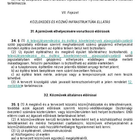
tartalmazza.
VII. Fejezet
KÖZLEKEDÉS ÉS KÖZMŰ INFRASTRUKTÚRA ELLÁTÁS
31.
A járművek elhelyezésére vonatkozó előírások
34. §
(1)
A településrendezési és építési követelmények alapszabályzatáról
szóló jogszabály előírásai szerint meghatározott számú gépjármű elhelyezést
minden építési övezetben az építési telken belül kell biztosítani.
(2)
Új épület építéséhez és meglévő épület bővítéséhez biztosítandó,
a
településrendezési és építési követelmények alapszabályzatáról
szóló
jogszabályban előírt gépjármű elhelyezés elsődleges módja mellett
másodlagosan, felszíni parkolóban is biztosítható az alábbi esetekben:
a)
a tulajdonosra, építtetőre nézve jelentős többlet anyagi terhet jelent,
b)
az építési telek beépítésre nem szánt övezetben fekszik,
c)
az építési telek mérte, arányai vagy a terepviszonyok azt nem teszik
lehetővé.
(3)
A terveztt kiszolgáló utak javasolt keresztszelvényét a jelen rendelet
12.
melléklet
e tartalmazza.
32.
Közművek általános előírásai
35. §
(1)
A meglévő és a tervezett közcélú közműhálózatok és létesítményeik,
továbbá azok ágazati előírások szerinti közmű-védőtávolságai (biztonsági
övezetei) számára közterületen, vagy közműterületen kell helyet biztosítani. Ettől
eltérni csak az ágazati előírások betartásával lehet.
(2)
A közművesítésre kerülő területen telkenként kell a közhálózathoz önálló
bekötésekkel és mérési helyekkel csatlakozni, közművek elhelyezésénél a
közműhálózatokhoz való hozzáférhetőségre figyelemmel kell lenni.
(3)
Új út építésénél, útrekonstrukciónál:
a)
Közforgalmú út esetén
aa)
a tervezett közművek egyidejű megépítéséről,