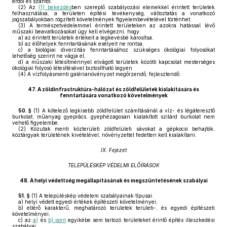
erdői és szántói.
(2)
Az
(1) bekezdés
ben szereplő szabályozási elemekkel érintett területek
felhasználása, a területen építési tevékenység, változtatás a vonatkozó
jogszabályokban rögzített követelmények figyelembevételével történhet.
(3)
A természetvédelemmel érintett területeken az azokra hatással lévő
műszaki beavatkozásokat úgy kell elvégezni, hogy:
a)
az érintett területek értékeit a legkevésbé károsítsa,
b)
az élőhelyek fenntartásának esélyeit ne rontsa,
c)
a biológiai diverzitás fenntartásához szükséges ökológiai folyosókat
lehetőség szerint ne vágja el,
d)
a műszaki létesítménnyel elvágott területek közötti kapcsolat mesterséges
ökológiai folyosó létesítésével biztosítható legyen
(4)
A vízfolyásmenti galérianövényzet megőrzendő, fejlesztendő.
47.
A zöldinfrastruktúra-hálózat és zöldfelületek kialakítására és
fenntartására vonatkozó követelmények
50. §
(1)
A kötelező legkisebb zöldfelület számításánál a víz- és légáteresztő
burkolat, műanyag gyeprács, gyephézagosan kialakított szilárd burkolat nem
vehető figyelembe.
(2)
Közutak menti közterületi zöldfelületi sávokat a gépkocsi behajtók,
köztárgyak területének kivételével, növényzettel fedetten kell kialakítani.
IX. Fejezet
TELEPÜLÉSKÉP VÉDELMI ELŐÍRÁSOK
48.
A helyi védettség megállapításának és megszüntetésének szabályai
51. §
(1)
A településkép védelem szabályainak típusai:
a)
helyi védett egyedi értékek építészeti követelményei,
b)
eltérő karakterű, meghatározó területek területi-, és egyedi építészeti
követelményei,
c)
az
a)
és
b) pont
egyikébe sem tartozó területeket érintő építés illeszkedési
szabályai.