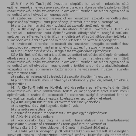
31. §
(1)
A
Kb-Tur/1 jelű
övezet a település turisztikai-, rekreációs célú
építményeinek elhelyezésére szolgáló területe, melyben
az elhelyezhető és tiltott
rendeltetésekről szóló táblázatban
jelölteken túlmenően az alábbi egyéb önálló
rendeltetések elhelyezése megengedett:
a)
szabadtéri pihenést, rekreációt és testedzést szolgáló rendeltetéshez
kapcsolódó építmények, mint pihenőhely, játszótér, fitneszpark, tornapálya,
b)
a terület fenntartását és kiszolgálását szolgáló tároló építmények.
(2)
A
Kb-Tur/1 jelű
övezet a Jurtatábor területe, övezetek a település
turisztikai-, rekreációs célú építményeinek elhelyezésére szolgáló területe,
melyben
az elhelyezhető és tiltott rendeltetésekről szóló táblázatban
jelölteken
túlmenően az alábbi egyéb önálló rendeltetések elhelyezése megengedett:
a)
szabadtéri pihenést, rekreációt és testedzést szolgáló rendeltetéshez
kapcsolódó építmények, mint pihenőhely, játszótér, fitneszpark, tornapálya,
b)
a terület fenntartását és kiszolgálását szolgáló tároló építmények.
(3)
A
Kb-Rek
jelű övezet a település szabadtéri rekreációs célú építményeinek
elhelyezésére szolgáló területe, melyben
az elhelyezhető és tiltott
rendeltetésekről szóló táblázatban
jelölteken túlmenően az alábbi egyéb önálló
rendeltetések elhelyezése megengedett a terület terep- és talajadottságainak
vizsgálata és az építmények biztonságos elhelyezésének műszaki feltételei
megteremtése után:
a)
szabadtéri rekreációt és testedzést szolgáló játszótér, fitneszpark,
b)
pihenőkert rendeltetésű építmények (pihenőhely, pavilon, sétaút, emlékmű,
térplasztika).
(4)
A
Kb-Tur/1 jelű és Kb-Rek jelű
övezetben
az elhelyezhető és tiltott
rendeltetésekről szóló táblázatban
feltétellel megengedett sport rendeltetésű
építmények, a szabadtéri rekreációt és testedzést szolgáló szabadtéri fittnesz,
workout, tornapálya, akadálypálya, kötélpálya és sportpályák lehetnek.
(5)
A
Kb-Hit jelű
hitéleti terület övezetében elhelyezhetőek:
a)
az egyházi és világi kegyeleti építmények,
b)
a temetkezés építményei,
c)
a temető és hitéleti rendeltetését kiszolgáló egyéb építmények.
(6)
A
Kb-Hit jelű
övezetben:
a)
komposztáló kizárólag a temető használatával és fenntartásával
kapcsolatban keletkező zöldhulladék feldolgozására helyezhető el.
b)
Az előkert: 6,0 méter, oldalkert: 6,0 méter, hátsókert :10,0 méter.
c)
A szabályozási tervlapon jelölt telekrészeken és méretezett szélességben
kegyeleti okokból háromszintes növényállomány kiültetése és fenntartása