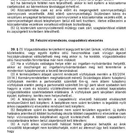
bc)
ha bármelyik feltétel nem teljesíthető, akkor ki kell építeni a közcsatorna
csatlakozást, az bármekkora távolsággal érhető el.
(4)
Közcsatornába csak az arra előírt és megengedett szennyezettségű
szennyvizek vezethetők. Attól eltérő szennyezettségű (különösen káros és
veszélyes anyagokat tartalmazó) szennyvizeket a közcsatornába vezetés előtt, a
szennyezettséget okozó telephelyen belül elő kell tisztítani, illetve előkezelni a
közcsatornába vezetésre vonatkozó előírások biztosításáig.
(5)
Új közterületi szennyvízátemelő műtárgy csak zárt, szagtalanítóval ellátott
és zajszigetelt kivitelben létesíthető.
36.
Felszíni vízrendezés, csapadékvíz elvezetés
39. §
(1)
Vízgazdálkodási területként lejegyzett terület (árkok, vízfolyások stb.)
közlekedési, vagy egyéb építési célú hasznosítása csak vízügyi ágazat
hozzájárulásával változtatható meg még akkor is, ha korábbi, vízgazdálkodási
célú hasznosítás fenntartása már nem indokolt.
(2)
Ha a vízfolyás valóságos helye eltér az ingatlan-nyilvántartási helyétől,
akkor az összhangot az ingatlannyilvántartásban meg kell teremtenie a
mindenkori tulajdonosnak a kezelő bevonásával.
(3)
A természetbeni állapot szerint rendezett vízfolyások mentén a 83/2014.
(III.14.) Kormányrendeletben meghatározott méretű (kizárólagos állami tulajdonú
vízfolyások mentén a partvonaltól számított 6m-ig, nem állami tulajdonú
vízfolyások esetén pedig a partvonaltól számított 3m-ig) parti sávot szabadon kell
hagyni a vizek és közcélú vízilétesítmények mentén az azokkal kapcsolatos
vízgazdálkodási szakfeladataik ellátására. A vízfolyások parti sávjában állandó
épület, építmény, kerítés nem helyezhető el..
(4)
A település területén a csapadékvíz elvezető hálózatot elválasztott
rendszerűként kell kiépíteni. A beépítésre nem szánt területen is legalább nyílt
árkos csapadékvíz elvezetési rendszert kell kiépíteni,
(5)
Beépítésre szánt és beépítésre nem szánt területen egyaránt, új építés
hatására jelentkező többlet burkoltság okozta többlet csapadékvíz elvezetése csak
helyi vízvisszatartás kiépítésével együtt kivitelezhető. A többlet csapadékvíz
visszatartására telken belül záportározót kell létesíteni.
(6)
A nyílt árkos vízelvezető hálózat feletti gépkocsi behajtók az árok
vízszállító képességét nem korlátozhatják, ezért az átereszt úgy kell kialakítani,
hogy