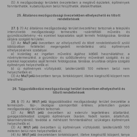
(5)
A mezőgazdasági területek övezeteiben a meglévő épületek, építmények
fenntarthatók, kubatúrájukon belül felújíthatók, átalakíthatóak.
25.
Általános mezőgazdasági övezetekben elhelyezhető és tiltott
rendeltetések
27. §
(1)
Az általános mezőgazdasági terület övezetéhez tartoznak a település
intenzívebb mezőgazdasági termesztés –szántóföldi művelés és
gyümölcsültetvény –és ezekkel kapcsolatos saját termék feldolgozása, tárolása
céljára szolgáló területei.
(2)
Az
Má/1 jelű
övezetben
az elhelyezhető és tiltott rendeltetésekről szóló
táblázatban
feltétellel megengedett rendeltetési célú építmények
elhelyezésének szabályai:
a)
kizárólag az ingatlan művelési ágához kötődő használatához, a
növénytermesztést, a gyümölcs- és szőlőültevény művelését szolgáló, és az
ezekkel kapcsolatos saját termék feldolgozása, tárolása, árusítása céljára szolgáló
építmények helyezhetők el.
b)
új építmények vízfolyástól, lakóterülettől 100 méteren belül nem
helyezhetőek el.
(3)
Az
Má/1 jelű
övezetben tanya, birtokközpont, illetve kiegészítő központ nem
létesíthető.
26.
Tájgazdálkodási mezőgazdasági terület övezetben elhelyezhető és
tiltott rendeltetések
28. §
(1)
Az
Mt/1 jelű
tájgazdálkodási mezőgazdasági terület övezetébe a
természeti-, táji-, ökológiai szempontból értékes, jellemzően gyepes
mezőgazdasági területek tartoznak.
(2)
Az
Mt/1 jelű
övezetben az extenzív legeltetéses állattartást,
gyepgazdálkodást szolgáló építmények (karám, fedett karám, állatkifutó,
takarmánytároló), továbbá a méhészet fenntartásához szükséges építmények
helyezhetők el.
(3)
Az
Mt/1 jelű
övezetben új építmények vízfolyástól, lakóterülettől 100
méteren belül nem helyezhetőek el.
(4)
Az
Mt/1 jelű
övezetekben birtokközpont, illetve kiegészítő központ, tanya