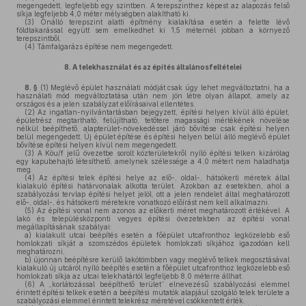
megengedett, legfeljebb egy szintben. A terepszinthez képest az alapozás felső
síkja legfeljebb 4,0 méter mélységben alakítható ki.
(3)
Önálló terepszint alatti építmény kialakítása esetén a felette lévő
földtakarással együtt sem emelkedhet ki 1,5 méternél jobban a környező
terepszintből.
(4)
Támfalgarázs építése nem megengedett.
8.
A telekhasználat és az építés általánosfeltételei
8. §
(1)
Meglévő épület használati módját csak úgy lehet megváltoztatni, ha a
használati mód megváltoztatása után nem jön létre olyan állapot, amely az
országos és a jelen szabályzat előírásaival ellentétes.
(2)
Az ingatlan-nyilvántartásban bejegyzett, építési helyen kívül álló épület,
épületrész megtartható, felújítható, tetőtere magassági mértékének növelése
nélkül beépíthető, alapterület-növekedéssel járó bővítése csak építési helyen
belül megengedett. Új épület építése és építési helyen belül álló meglévő épület
bővítése építési helyen kívül nem megengedett.
(3)
A Köu/f jelű övezetbe sorolt közterületekről nyíló építési telken kizárólag
egy kapubehajtó létesíthető, amelynek szélessége a 4,0 métert nem haladhatja
meg.
(4)
Az építési telek építési helye az elő-, oldal-, hátsókerti méretek által
kialakuló építési határvonalak alkotta terület. Azokban az esetekben, ahol a
szabályozási tervlap építési helyet jelöl, ott a jelen rendelet által meghatározott
elő-, oldal-, és hátsókerti méretekre vonatkozó előírást nem kell alkalmazni.
(5)
Az építési vonal nem azonos az előkerti méret meghatározott értékével. A
lakó és településközponti vegyes építési övezetekben az építési vonal
megállapításának szabályai:
a)
kialakult utcai beépítés esetén a főépület utcafronthoz legközelebb eső
homlokzati síkját a szomszédos épületek homlokzati síkjához igazodóan kell
meghatározni,
b)
újonnan beépítésre kerülő lakótömbben vagy meglévő telkek megosztásával
kialakuló új utcáról nyíló beépítés esetén a főépület utcafronthoz legközelebb eső
homlokzati síkja az utcai telekhatártól legfeljebb 8,0 méterre állhat.
(6)
A „korlátozással beépíthető terület” elnevezésű szabályozási elemmel
érintett építési telkek esetén a beépítési mutatók alapjául szolgáló telek területe a
szabályozási elemmel érintett telekrész méretével csökkentett érték.