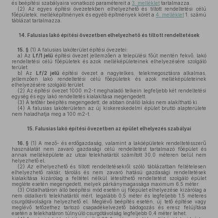
és beépítési szabályaira vonatkozó paramétereit a
3. melléklet
tartalmazza.
(2)
Az egyes építési övezetekben elhelyezhető és tiltott rendeltetési célú
főépületek, melléképítmények és egyéb építmények körét a
4. melléklet
1. számú
táblázat tartalmazza.
14.
Falusias lakó építési övezetben elhelyezhető és tiltott rendeltetések
15. §
(1)
A falusias lakóterület építési övezetei:
a)
Az
Lf/1 jelű
építési övezet jellemzően a települési főút mentén fekvő, lakó
rendeltetési célú főépületek és azok melléképületeinek elhelyezésére szolgáló
terület.
b)
Az
Lf/2 jelű
építési övezet a nagytelkes, telekmegosztásra alkalmas,
jellemzően lakó rendeltetési célú főépületek és azok melléképületeinek
elhelyezésére szolgáló terület.
(2)
Az építési övezet 1000 m2-t meghaladó telkein legfeljebb két rendeltetési
egység és egy lakó rendeltetés kialakítása megengedett.
(3)
A tetőtér beépítés megengedett, de abban önálló lakás nem alakítható ki.
(4)
A falusias lakóterületen az új kiskereskedelmi épület bruttó alapterülete
nem haladhatja meg a 100 m2-t.
15.
Falusias lakó építési övezetben az épület elhelyezés szabályai
16. §
(1)
A mező- és erdőgazdaság, valamint a lakóépületek rendeltetésszerű
használatát nem zavaró gazdasági célú rendeltetést tartalmazó főépület és
annak melléképülete az utcai telekhatártól számított 30,0 méteren belül nem
helyezhető el.
(2)
Az
elhelyezhető és tiltott rendeltetésekről szóló táblázatban feltételesen
elhelyezhető raktár, tárolás és nem zavaró hatású gazdasági rendeltetések
kialakítása kizárólag a feltétel nélkül létesíthető rendeltetést szolgáló épület
megléte esetén megengedett, melyek párkánymagassága maximum 6,5 méter.
(3)
Oldalhatáron álló beépítési mód esetén új főépület elhelyezése kizárólag a
nem oldalkerti telekhatártól mért, legalább 0,5 méter és legfeljebb 1,5 méteres
csurgótávolságra helyezhető el. Meglévő beépítés esetén, új tető építése vagy
meglévő tetőzethez tartozó csapadékelvezető bádogozás és eresz felújítása
esetén a telekhatáron túlnyúló csurgótávolság legfeljebb 0,4 méter lehet.