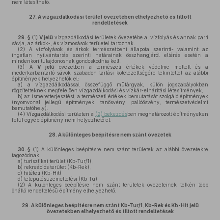
nem létesíthető.
27.
A vízgazdálkodási terület övezetében elhelyezhető és tiltott
rendeltetések
29. §
(1)
V jelű
vízgazdálkodási területek övezetébe a, vízfolyás és annak parti
sávja, az árkok-, és vízmosások területei tartoznak.
(2)
A vízfolyások és árkok természetbeni állapota szerinti- valamint az
ingatlan nyilvántartás szerinti határainak összhangjáról eltérés esetén a
mindenkori tulajdonosnak gondoskodnia kell.
(3)
A
V jelű
övezetben a természeti értékek védelme mellett és a
mederkarbantartó sávok szabadon tartási kötelezettségére tekintettel az alábbi
építmények helyezhetők el:
a)
a vízgazdálkodással összefüggő műtárgyak, külön jogszabályokban
rögzítetteknek megfelelően vízgazdálkodási és vízkár-elhárítási létesítmények,
b)
az ismeretterjesztést, a természeti értékek bemutatását szolgáló építmények
(nyomvonal jellegű építmények, tanösvény, pallóösvény, természetvédelmi
bemutatóhely).
(4)
Vízgazdálkodási területen a
(2) bekezdés
ben meghatározott építményeken
felül egyéb építmény nem helyezhető el.
28.
A különleges beépítésre nem szánt övezetek
30. §
(1)
A különleges beépítésre nem szánt területek az alábbi övezetekre
tagozódnak:
a)
turisztikai terület (Kb-Tur/1),
b)
rekreációs terület (Kb-Rek),
c)
hitéleti (Kb-Hit)
d)
településüzemeltetési (Kb-Tü).
(2)
A különleges beépítésre nem szánt területek övezeteinek telkén több
önálló rendeltetésű építmény elhelyezhető.
29.
A különleges beépítésre nem szánt Kb-Tur/1, Kb-Rek és Kb-Hit jelű
övezetekben elhelyezhető és tiltott rendeltetések