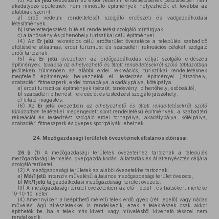
(3)
Az
Ev jelű
övezetben az erdőt védelmi rendeltetésének betöltésében nem
akadályozó épületnek nem minősülő építmények helyezhetők el továbbá az
alábbiak szerint:
a)
erdő védelmi rendeltetését szolgáló erdészeti és vadgazdálkodási
létesítmények,
b)
ismeretterjesztést, hitéleti rendeltetést szolgáló műtárgyak,
c)
a tanösvény és pihenőhely turisztikai célú építményei.
(4)
Az
Er jelű
rekreációs célú erdőterület övezetébe a település szabadidő
eltöltésére alkalmas, erdei turizmust és szabadtéri rekreációs célokat szolgáló
erdői tartoznak.
(5)
Az
Er jelű
övezetben az erdőgazdálkodás célját szolgáló erdészeti
építmények, továbbá
az elhelyezhető és tiltott rendeltetésekről szóló táblázatban
jelölteken túlmenően az alábbi erdei rekreációs, turisztikai rendeltetésnek
megfelelő építmények helyezhetők el: testedzés építményei (játszóhely,
szabadtéri fittneszpark, erdei tornapálya, akadálypálya, kötélpálya
a)
erdei turisztikai építmények (sétaút, tanösvény, pihenőhely, esőbeálló),
b)
szabadtéri pihenést, rekreációt és testedzést szolgáló játszóhely,
c)
kilátó, magasles.
(6)
Az
Er jelű
övezetben
az elhelyezhető és tiltott rendeltetésekről szóló
táblázatban
feltétellel megengedett sport rendeltetésű építmények, a szabadtéri
rekreációt és testedzést szolgáló erdei tornapálya, akadálypálya, kötélpálya,
szabadtéri fittneszpark és gyepes sportpályák lehetnek.
24.
Mezőgazdasági területek övezeteinek általános előírásai
26. §
(1)
A mezőgazdasági területek övezeteihez tartoznak a település
mezőgazdasági termelés, gyepgazdálkodás, állattartás és állattenyésztés céljára
szolgáló területei.
(2)
A mezőgazdasági területek az alábbi övezetekbe tartoznak:
a)
Má/1 jelű
intenzív művelésű általános mezőgazdasági terület övezete,
b)
Mt/1 jelű
tájgazdálkodási mezőgazdasági terület övezete,
(3)
A mezőgazdasági terület övezeteiben az elő-, oldal-, és hátsókert mértéke
10-10-10 méter.
(4)
Amennyiben a beépíthető méretű telek erdő, gyep (rét, legelő) vagy nádas
művelési ágú alrészletekkel is rendelkezik, ezek a telekrészek csak akkor
építhetők be, ha a telek más kivett, vagy művelésből kivehető résszel nem
rendelkezik.