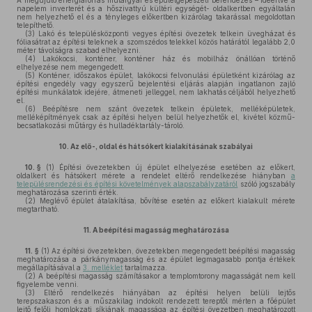
A megújuló energiaforrás műtárgyai és épületgépészeti berendezés – ideértve a
napelem inverterét és a hőszivattyú kültéri egységét- oldalkertben egyáltalán
nem helyezhető el és a tényleges előkertben kizárólag takarással megoldottan
telepíthető.
(3)
Lakó és településközponti vegyes építési övezetek telkein üvegházat és
fóliasátrat az építési teleknek a szomszédos telekkel közös határától legalább 2,0
méter távolságra szabad elhelyezni.
(4)
Lakókocsi, konténer, konténer ház és mobilház önállóan történő
elhelyezése nem megengedett.
(5)
Konténer, időszakos épület, lakókocsi felvonulási épületként kizárólag az
építési engedély vagy egyszerű bejelentési eljárás alapján ingatlanon zajló
építési munkálatok idejére, átmeneti jelleggel, nem lakhatás céljából helyezhető
el.
(6)
Beépítésre nem szánt övezetek telkein épületek, melléképületek,
melléképítmények csak az építési helyen belül helyezhetők el, kivétel közmű-
becsatlakozási műtárgy és hulladéktartály-tároló.
10.
Az elő-, oldal és hátsókert kialakításának szabályai
10. §
(1)
Építési övezetekben új épület elhelyezése esetében az előkert,
oldalkert és hátsókert mérete a rendelet eltérő rendelkezése hiányban
a
településrendezési és építési követelmények alapszabályzatáról
szóló jogszabály
meghatározása szerinti érték.
(2)
Meglévő épület átalakítása, bővítése esetén az előkert kialakult mérete
megtartható.
11.
A beépítési magasság meghatározása
11. §
(1)
Az építési övezetekben, övezetekben megengedett beépítési magasság
meghatározása a párkánymagasság és az épület legmagasabb pontja értékek
megállapításával a
3. melléklet
tartalmazza.
(2)
A beépítési magasság számításakor a templomtorony magasságát nem kell
figyelembe venni.
(3)
Eltérő rendelkezés hiányában az építési helyen belüli lejtős
terepszakaszon és a műszakilag indokolt rendezett tereptől mérten a főépület
lejtő felőli homlokzati síkjának magassága az építési övezetben meghatározott