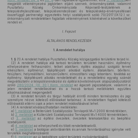
Korm. rendelet 64. §
és
66. §
-ban foglaltakra figyelemmel, és a
11. melléklet
ben
megjelölt véleményezési jogkörben eljáró szervek, önkormányzatok, valamint
Pusztafalu Község Önkormányzata Képviselő-testületének a
településfejlesztéssel, településrendezéssel és településkép-érvényesítéssel
összefüggő partnerségi egyeztetés helyi szabályairól szóló 70/2017.(IX.12.) sz.
önkormányzati rendeletében foglaltak véleményének kikérésével a következőket
rendeli el.
I. Fejezet
ÁLTALÁNOS RENDELKEZÉSEK
1.
A rendelet hatálya
1. §
(1)
A rendelet hatálya Pusztafalu Község közigazgatási területére terjed ki.
(2)
A rendelet hatálya alá tartozó területen területet használni, építmény
elhelyezésére felhasználni, telket alakítani, építés alapjául szolgáló tervet
elkészíteni, építményt, tájépítészeti alkotást építeni, átalakítani, bővíteni,
felújítani, helyreállítani, korszerűsíteni, elmozdítani vagy lebontani, továbbá az
építmény, tájépítészeti alkotás rendeltetését és a rendeltetési egység számát
megváltoztatni
a
településrendezési és építési követelmények alapszabályzatáról
szóló
280/2024. (IX. 30.) Korm. rendelet
az ágazati jogszabályok, valamint a
jelen rendelet rendelkezései és a hozzá tartozó mellékletek együttes
alkalmazásával megengedett
(3)
A rendelet területi és tárgyi hatályát érintő minden természetes és jogi
személyre nézve kötelező előírásokat tartalmaz. A rendeletben foglalt kötelező
előírásoktól eltérni csak a jelen rendelet módosításával lehet.
(4)
A rendelet elválaszthatatlan mellékletei:
a)
1. melléklet
a Belterületi Szabályozási Tervlapról M=1:2000 térmértékben,
b)
2. melléklet
a Külterületi Szabályozási Tervlapról M=1:4000 térmértékben,
c)
3. melléklet
az építési övezetek, övezetek telekalakítási és beépítési
szabályairól,
d)
4. melléklet
az elhelyezhető és tiltott rendeltetésekről,
e)
5. melléklet
a biológiai aktivitásérték és annak fenntartásához igénybe vett
területek meghatározásáról
f)
6. melléklet
az új beépítésre szánt területek nyilvántartásáról,