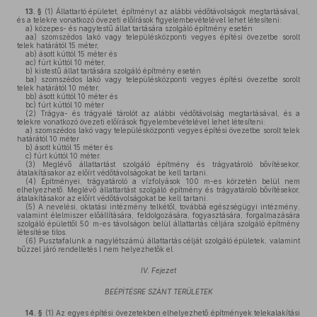
13. §
(1)
Állattartó épületet, építményt az alábbi védőtávolságok megtartásával,
és a telekre vonatkozó övezeti előírások figyelembevételével lehet létesíteni:
a)
közepes- és nagytestű állat tartására szolgáló építmény esetén
aa)
szomszédos lakó vagy településközponti vegyes építési övezetbe sorolt
telek határától 15 méter,
ab)
ásott kúttól 15 méter és
ac)
fúrt kúttól 10 méter,
b)
kistestű állat tartására szolgáló építmény esetén
ba)
szomszédos lakó vagy településközponti vegyes építési övezetbe sorolt
telek határától 10 méter,
bb)
ásott kúttól 10 méter és
bc)
fúrt kúttól 10 méter
(2)
Trágya- és trágyalé tárolót az alábbi védőtávolság megtartásával, és a
telekre vonatkozó övezeti előírások figyelembevételével lehet létesíteni:
a)
szomszédos lakó vagy településközponti vegyes építési övezetbe sorolt telek
határától 10 méter
b)
ásott kúttól 15 méter és
c)
fúrt kúttól 10 méter.
(3)
Meglévő állattartást szolgáló építmény és trágyatároló bővítésekor,
átalakításakor az előírt védőtávolságokat be kell tartani.
(4)
Építményei, trágyatároló a vízfolyások 100 m-es körzetén belül nem
elhelyezhető. Meglévő állattartást szolgáló építmény és trágyatároló bővítésekor,
átalakításakor az előírt védőtávolságokat be kell tartani.
(5)
A nevelési, oktatási intézmény telkétől, továbbá egészségügyi intézmény,
valamint élelmiszer előállítására, feldolgozására, fogyasztására, forgalmazására
szolgáló épülettől 50 m-es távolságon belül állattartás céljára szolgáló építmény
létesítése tilos.
(6)
Pusztafalunk a nagylétszámú állattartás célját szolgáló épületek, valamint
bűzzel járó rendeltetés l nem helyezhetők el.
IV. Fejezet
BEÉPÍTÉSRE SZÁNT TERÜLETEK
14. §
(1)
Az egyes építési övezetekben elhelyezhető építmények telekalakítási