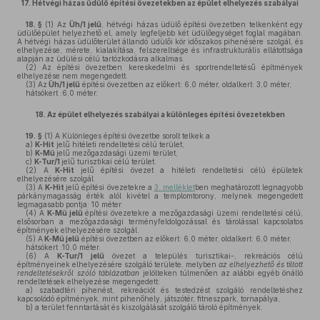
17.
Hétvégi házas üdülő építési övezetekben az épület elhelyezés szabályai
18. §
(1)
Az
Üh/1 jelű
, hétvégi házas üdülő építési övezetben telkenként egy
üdülőépület helyezhető el, amely legfeljebb két üdülőegységet foglal magában.
A hétvégi házas üdülőterület állandó üdülői kör időszakos pihenésére szolgál, és
elhelyezése, mérete, kialakítása, felszereltsége és infrastrukturális ellátottsága
alapján az üdülési célú tartózkodásra alkalmas.
(2)
Az építési övezetben kereskedelmi és sportrendeltetésű építmények
elhelyezése nem megengedett.
(3)
Az
Üh/1 jelű
építési övezetben az előkert: 6,0 méter, oldalkert: 3,0 méter,
hátsókert :6,0 méter.
18.
Az épület elhelyezés szabályai a különleges építési övezetekben
19. §
(1)
A Különleges építési övezetbe sorolt telkek a
a)
K-Hit
jelű hitéleti rendeltetési célú terület,
b)
K-Mü
jelű mezőgazdasági üzemi terület,
c)
K-Tur/1
jelű turisztikai célú terület.
(2)
A
K-Hit
jelű építési övezet a hitéleti rendeltetési célú épületek
elhelyezésére szolgál.
(3)
A
K-Hit
jelű építési övezetekre a
3. melléklet
ben meghatározott legnagyobb
párkánymagasság érték alól kivétel a templomtorony, melynek megengedett
legmagasabb pontja: 10 méter.
(4)
A
K-Mü
jelű
építési övezetekre a mezőgazdasági üzemi rendeltetési célú,
elsősorban a mezőgazdasági terményfeldolgozással és tárolással kapcsolatos
építmények elhelyezésére szolgál.
(5)
A
K-Mü jelű
építési övezetben az előkert: 6,0 méter, oldalkert: 6,0 méter,
hátsókert :10,0 méter.
(6)
A
K-Tur/1 jelű
övezet a település turisztikai-, rekreációs célú
építményeinek elhelyezésére szolgáló területe, melyben
az elhelyezhető és tiltott
rendeltetésekről szóló táblázatban
jelölteken túlmenően az alábbi egyéb önálló
rendeltetések elhelyezése megengedett:
a)
szabadtéri pihenést, rekreációt és testedzést szolgáló rendeltetéshez
kapcsolódó építmények, mint pihenőhely, játszótér, fitneszpark, tornapálya,
b)
a terület fenntartását és kiszolgálását szolgáló tároló építmények.