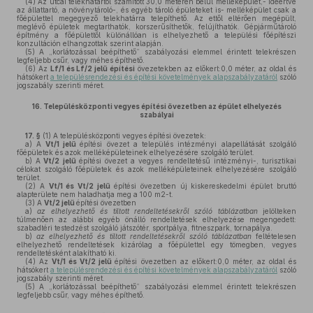
(4)
Az utcai telekhatártól számított 30,0 méteren belül melléképület,- ideértve
az állattartó, a növénytároló-, és egyéb tároló épületeket is- melléképület csak a
főépülettel megegyező telekhatárra telepíthető. Az ettől eltérően megépült,
meglévő épületek megtarthatók, korszerűsíthetők, felújíthatók. Gépjárműtároló
építmény a főépülettől különállóan is elhelyezhető a települési főépítészi
konzultáción elhangzottak szerint alapján.
(5)
A „korlátozással beépíthető” szabályozási elemmel érintett telekrészen
legfeljebb csűr, vagy méhes építhető.
(6)
Az
Lf/1 és Lf/2 jelű építési
övezetekben az előkert:0,0 méter, az oldal és
hátsókert
a településrendezési és építési követelmények alapszabályzatáról
szóló
jogszabály szerinti méret.
16.
Településközponti vegyes építési övezetben az épület elhelyezés
szabályai
17. §
(1)
A településközponti vegyes építési övezetek:
a)
A
Vt/1 jelű
építési övezet a település intézményi alapellátását szolgáló
főépületek és azok melléképületeinek elhelyezésére szolgáló terület.
b)
A
Vt/2 jelű
építési övezet a vegyes rendeltetésű intézményi-, turisztikai
célokat szolgáló főépületek és azok melléképületeinek elhelyezésére szolgáló
terület.
(2)
A
Vt/1 és Vt/2 jelű
építési övezetben új kiskereskedelmi épület bruttó
alapterülete nem haladhatja meg a 100 m2-t.
(3)
A
Vt/2 jelű
építési övezetben
a)
az elhelyezhető és tiltott rendeltetésekről szóló táblázatban
jelölteken
túlmenően az alábbi egyéb önálló rendeltetések elhelyezése megengedett:
szabadtéri testedzést szolgáló játszótér, sportpálya, fitneszpark, tornapálya.
b)
az elhelyezhető és tiltott rendeltetésekről szóló táblázatban
feltételesen
elhelyezhető rendeltetések kizárólag a főépülettel egy tömegben, vegyes
rendeltetésként alakítható ki.
(4)
Az
Vt/1 és Vt/2 jelű
építési övezetben az előkert:0,0 méter, az oldal és
hátsókert
a településrendezési és építési követelmények alapszabályzatáról
szóló
jogszabály szerinti méret.
(5)
A „korlátozással beépíthető” szabályozási elemmel érintett telekrészen
legfeljebb csűr, vagy méhes építhető.