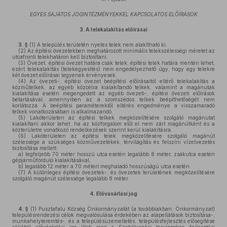
EGYES SAJÁTOS JOGINTÉZMÉNYEKKEL KAPCSOLATOS ELŐÍRÁSOK
3.
A telekalakítás előírásai
3. §
(1)
A település területén nyeles telek nem alakítható ki.
(2)
Az építési övezetekben meghatározott minimális telekszélességi méretet az
utcafronti telekhatáron kell biztosítani.
(3)
Övezet, építési övezet határa csak telek, építési telek határa mentén lehet,
ezért telekalakítás (telekegyesítés) nem engedélyezhető úgy, hogy egy telekre
két övezet előírásai legyenek érvényesek.
(4)
Az övezeti-, építési övezet beépítési előírásaitól eltérő telekalakítás a
közműtelkek, az egyéb közcélra kialakítandó telkek, valamint a magánutak
kialakítása esetén megengedett az egyéb övezeti-, építési övezeti előírások
betartásával, amennyiben az a szomszédos telkek beépíthetőségét nem
korlátozza. A beépítési paraméterektől eltérés engedménye a visszamaradó
telkek vonatkozásában is alkalmazandó.
(5)
Lakóterületen az építési telkek megközelítésére szolgáló magánutat
kialakítani akkor lehet, ha az közforgalom elől el nem zárt magánútként és a
közterületre vonatkozó rendelkezések szerint kerül kialakításra.
(6)
Lakóterületen az építési telek megközelítésére szolgáló magánút
szélessége a szükséges közművezetékek, térvilágítás és felszíni vízelvezetés
biztosítása mellett:
a)
legfeljebb 70 méter hosszú utca esetén legalább 8 méter, zsákutca esetén
gépjárműforduló kialakításával,
b)
legalább 12 méter a 70 métert meghaladó hosszúságú utca esetén.
(7)
A különleges építési övezetek-, és övezetek területének megközelítésére
szolgáló magánút szélessége legalább 8 méter.
4.
Elővásárlási jog
4. §
(1)
Pusztafalu Község Önkormányzatát (a továbbiakban: Önkormányzat)
településrendezési célok megvalósulása érdekében az alapellátások biztosítása-,
munkahelyteremtés-, és a településüzemeltetés, településfejlesztés elősegítése