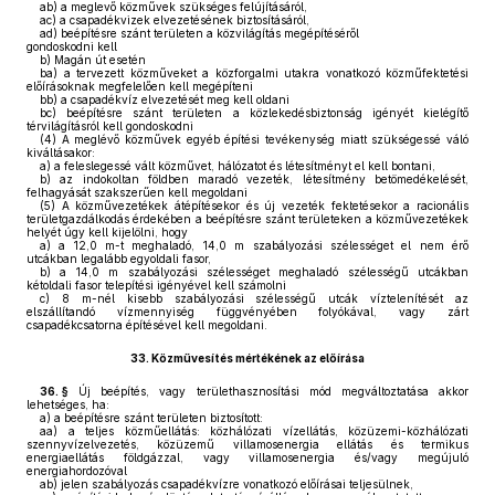
ab)
a meglevő közművek szükséges felújításáról,
ac)
a csapadékvizek elvezetésének biztosításáról,
ad)
beépítésre szánt területen a közvilágítás megépítéséről
gondoskodni kell
b)
Magán út esetén
ba)
a tervezett közműveket a közforgalmi utakra vonatkozó közműfektetési
előírásoknak megfelelően kell megépíteni
bb)
a csapadékvíz elvezetését meg kell oldani
bc)
beépítésre szánt területen a közlekedésbiztonság igényét kielégítő
térvilágításról kell gondoskodni
(4)
A meglévő közművek egyéb építési tevékenység miatt szükségessé váló
kiváltásakor:
a)
a feleslegessé vált közművet, hálózatot és létesítményt el kell bontani,
b)
az indokoltan földben maradó vezeték, létesítmény betömedékelését,
felhagyását szakszerűen kell megoldani
(5)
A közművezetékek átépítésekor és új vezeték fektetésekor a racionális
területgazdálkodás érdekében a beépítésre szánt területeken a közművezetékek
helyét úgy kell kijelölni, hogy
a)
a 12,0 m-t meghaladó, 14,0 m szabályozási szélességet el nem érő
utcákban legalább egyoldali fasor,
b)
a 14,0 m szabályozási szélességet meghaladó szélességű utcákban
kétoldali fasor telepítési igényével kell számolni
c)
8 m-nél kisebb szabályozási szélességű utcák víztelenítését az
elszállítandó vízmennyiség függvényében folyókával, vagy zárt
csapadékcsatorna építésével kell megoldani.
33.
Közművesítés mértékének az előírása
36. §
Új beépítés, vagy területhasznosítási mód megváltoztatása akkor
lehetséges, ha:
a)
a beépítésre szánt területen biztosított:
aa)
a teljes közműellátás: közhálózati vízellátás, közüzemi-közhálózati
szennyvízelvezetés, közüzemű villamosenergia ellátás és termikus
energiaellátás földgázzal, vagy villamosenergia és/vagy megújuló
energiahordozóval
ab)
jelen szabályozás csapadékvízre vonatkozó előírásai teljesülnek,