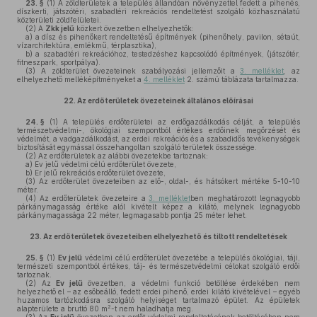
23. §
(1)
A zöldterületek a település állandóan növényzettel fedett a pihenés,
díszkerti, játszótéri, szabadtéri rekreációs rendeltetést szolgáló közhasználatú
közterületi zöldfelületei.
(2)
A
Zkk jelű
közkert övezetben elhelyezhetők:
a)
a dísz és pihenőkert rendeltetésű építmények (pihenőhely, pavilon, sétaút,
vízarchitektúra, emlékmű, térplasztika),
b)
a szabadtéri rekreációhoz, testedzéshez kapcsolódó építmények, (játszótér,
fitneszpark, sportpálya).
(3)
A zöldterület övezeteinek szabályozási jellemzőit a
3. melléklet
, az
elhelyezhető melléképítményeket a
4. melléklet
2. számú táblázata tartalmazza.
22.
Az erdőterületek övezeteinek általános előírásai
24. §
(1)
A település erdőterületei az erdőgazdálkodás célját, a település
természetvédelmi-, ökológiai szempontból értékes erdőinek megőrzését és
védelmét, a vadgazdálkodást, az erdei rekreációs és a szabadidős tevékenységek
biztosítását egymással összehangoltan szolgáló területek összessége.
(2)
Az erdőterületek az alábbi övezetekbe tartoznak:
a)
Ev jelű védelmi célú erdőterület övezete,
b)
Er jelű rekreációs erdőterület övezete,
(3)
Az erdőterület övezeteiben az elő-, oldal-, és hátsókert mértéke 5-10-10
méter.
(4)
Az erdőterületek övezeteire a
3. melléklet
ben meghatározott legnagyobb
párkánymagasság értéke alól kivételt képez a kilátó, melynek legnagyobb
párkánymagassága 22 méter, legmagasabb pontja 25 méter lehet.
23.
Az erdőterületek övezeteiben elhelyezhető és tiltott rendeltetések
25. §
(1)
Ev jelű
védelmi célú erdőterület övezetébe a település ökológiai, táji,
természeti szempontból értékes, táj- és természetvédelmi célokat szolgáló erdői
tartoznak.
(2)
Az
Ev jelű
övezetben, a védelmi funkció betöltése érdekében nem
helyezhető el – az esőbeálló, fedett erdei pihenő, erdei kilátó kivételével – egyéb
huzamos tartózkodásra szolgáló helyiséget tartalmazó épület. Az épületek
2
alapterülete a bruttó 80 m
-t nem haladhatja meg.