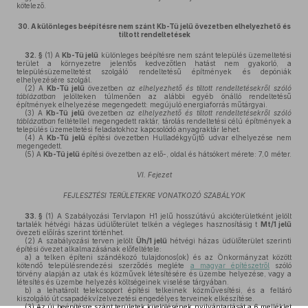
kötelező.
30.
A különleges beépítésre nem szánt Kb-Tü jelű övezetben elhelyezhető és
tiltott rendeltetések
32. §
(1)
A
Kb-Tü jelű
különleges beépítésre nem szánt település üzemeltetési
terület a környezetre jelentős kedvezőtlen hatást nem gyakorló, a
településüzemeltetést szolgáló rendeltetésű építmények és depóniák
elhelyezésére szolgál.
(2)
A
Kb-Tü jelű
övezetben
az elhelyezhető és tiltott rendeltetésekről szóló
táblázatban
jelölteken túlmenően az alábbi egyéb önálló rendeltetésű
építmények elhelyezése megengedett: megújuló energiaforrás műtárgyai.
(3)
A
Kb-Tü jelű
övezetben
az elhelyezhető és tiltott rendeltetésekről szóló
táblázatban
feltétellel megengedett raktár, tárolás rendeltetési célú építmények a
település üzemeltetési feladatokhoz kapcsolódó anyagraktár lehet.
(4)
A
Kb-Tü jelű
építési övezetben Hulladékgyűjtő udvar elhelyezése nem
megengedett.
(5)
A
Kb-Tü jelű
építési övezetben az elő-, oldal és hátsókert mérete: 7,0 méter.
VI. Fejezet
FEJLESZTÉSI TERÜLETEKRE VONATKOZÓ SZABÁLYOK
33. §
(1)
A Szabályozási Tervlapon H1 jelű hosszútávú akcióterületként jelölt
tartalék hétvégi házas üdülőterület telkén a végleges hasznosításig t
Mt/1 jelű
övezeti előírás szerint történhet.
(2)
A szabályozási terven jelölt
Üh/1 jelű
hétvégi házas üdülőterület szerinti
építési övezet alkalmazásának előfeltétele:
a)
a telken építeni szándékozó tulajdonos(ok) és az Önkormányzat között
kötendő településrendezési szerződés megléte
a magyar építészetről
szóló
törvény alapján az utak és közművek létesítésére és üzembe helyezése, vagy a
létesítés és üzembe helyezés költségeinek viselése tárgyában.
b)
a lehatárolt telekcsoport építési telkeinek közművesítési, és a feltáró
kiszolgáló út csapadékvízelvezetési engedélyes terveinek elkészítése.
(3)
Az új beépítésre szánt területek kijelölésének nyilvántartását a 6.melléklet