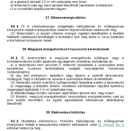
a)
a gépkocsi behajtó 3,5 m-nél szélesebb nem lehet,
b)
telkenként csak egy kocsi behajtó létesíthető (saroktelek kivételével)
c)
a vízszállítás akadálymentes legyen.
37.
Villamosenergia ellátás
40. §
(1)
A villamosenergia szolgáltatás hálózatainak és műtárgyainak
elhelyezési módját a településkép-védelmi fejezet előírásai határozzák meg.
(2)
Belterületen új épület villamos energia ingatlan-bekötésekor a későbbi
földalatti csatlakozás lehetőségét is biztosítani kell, még akkor is, ha az építéskor
a közhálózat oszlopsoron halad.
38.
Megújuló energiahordozót hasznosító berendezések
41. §
(1)
Amennyiben a megújuló energiaforrás műtárgya, vagy a
klímaberendezés kültéri gépészeti egységének működése zajhatással jár,
a)
a berendezés nem kerülhet 5 méternél közelebbre a szomszédos telek
épületének huzamos tartózkodásra szolgáló helyiségének homlokzati
nyílászárójához,
b)
úgy kell elhelyezni, beépíteni vagy takarni a zajkeltő berendezést,
műtárgyat, hogy a zajhatás ne zavarja a szomszédos telkek rendeltetését.
(2)
Háztartási méretű kiserőmű (szélgenerátor) telepítése esetén a berendezés
a)
magassága a telepítés telkére vonatkozó előírásokban rögzített építmény
magasságot legfeljebb 3 m-el haladhatja meg,
b)
dőléstávolsága minden irányban saját telken belülre kell, hogy essen;
(3)
Közcélú, megújuló energiahordozó hasznosítású energiatermelés csak az
arra kijelölt övezetben, az egyéb jogszabályok előírásainak betartásával
létesíthető.
39.
Elektronikus hírközlés
42. §
Vezetékes elektronikus hírközlés hálózatainak és műtárgyainak
elhelyezési módját a településkép-védelmi előírásokról szóló
IX. Fejezet
60. §
előírása határozza meg.