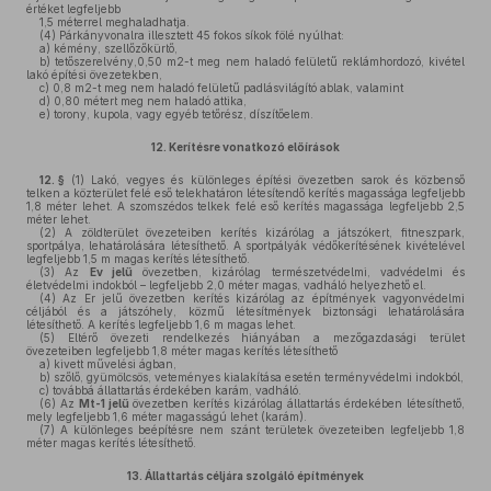
értéket legfeljebb
1,5 méterrel meghaladhatja.
(4)
Párkányvonalra illesztett 45 fokos síkok fölé nyúlhat:
a)
kémény, szellőzőkürtő,
b)
tetőszerelvény,0,50 m2-t meg nem haladó felületű reklámhordozó, kivétel
lakó építési övezetekben,
c)
0,8 m2-t meg nem haladó felületű padlásvilágító ablak, valamint
d)
0,80 métert meg nem haladó attika,
e)
torony, kupola, vagy egyéb tetőrész, díszítőelem.
12.
Kerítésre vonatkozó előírások
12. §
(1)
Lakó, vegyes és különleges építési övezetben sarok és közbenső
telken a közterület felé eső telekhatáron létesítendő kerítés magassága legfeljebb
1,8 méter lehet. A szomszédos telkek felé eső kerítés magassága legfeljebb 2,5
méter lehet.
(2)
A zöldterület övezeteiben kerítés kizárólag a játszókert, fitneszpark,
sportpálya, lehatárolására létesíthető. A sportpályák védőkerítésének kivételével
legfeljebb 1,5 m magas kerítés létesíthető.
(3)
Az
Ev jelű
övezetben, kizárólag természetvédelmi, vadvédelmi és
életvédelmi indokból – legfeljebb 2,0 méter magas, vadháló helyezhető el.
(4)
Az Er jelű övezetben kerítés kizárólag az építmények vagyonvédelmi
céljából és a játszóhely, közmű létesítmények biztonsági lehatárolására
létesíthető. A kerítés legfeljebb 1,6 m magas lehet.
(5)
Eltérő övezeti rendelkezés hiányában a mezőgazdasági terület
övezeteiben legfeljebb 1,8 méter magas kerítés létesíthető
a)
kivett művelési ágban,
b)
szőlő, gyümölcsös, veteményes kialakítása esetén terményvédelmi indokból,
c)
továbbá állattartás érdekében karám, vadháló.
(6)
Az
Mt-1 jelű
övezetben kerítés kizárólag állattartás érdekében létesíthető,
mely legfeljebb 1,6 méter magasságú lehet (karám).
(7)
A különleges beépítésre nem szánt területek övezeteiben legfeljebb 1,8
méter magas kerítés létesíthető.
13.
Állattartás céljára szolgáló építmények