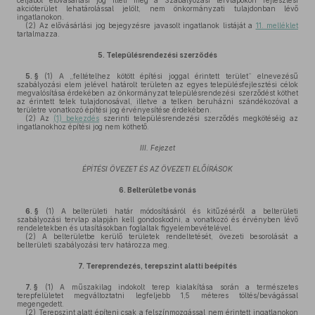
céljából elővásárlási jog illeti meg a Szabályozási tervlapokon fejlesztési
akcióterület lehatárolással jelölt, nem önkormányzati tulajdonban lévő
ingatlanokon.
(2)
Az elővásárlási jog bejegyzésre javasolt ingatlanok listáját a
11. melléklet
tartalmazza.
5.
Településrendezési szerződés
5. §
(1)
A „feltételhez kötött építési joggal érintett terület” elnevezésű
szabályozási elem jelével határolt területen az egyes településfejlesztési célok
megvalósítása érdekében az önkormányzat településrendezési szerződést köthet
az érintett telek tulajdonosával, illetve a telken beruházni szándékozóval a
területre vonatkozó építési jog érvényesítése érdekében.
(2)
Az
(1) bekezdés
szerinti településrendezési szerződés megkötéséig az
ingatlanokhoz építési jog nem köthető.
III. Fejezet
ÉPÍTÉSI ÖVEZET ÉS AZ ÖVEZETI ELŐÍRÁSOK
6.
Belterületbe vonás
6. §
(1)
A belterületi határ módosításáról és kitűzéséről a belterületi
szabályozási tervlap alapján kell gondoskodni, a vonatkozó és érvényben lévő
rendeletekben és utasításokban foglaltak figyelembevételével.
(2)
A belterületbe kerülő területek rendeltetését, övezeti besorolását a
belterületi szabályozási terv határozza meg.
7.
Tereprendezés, terepszint alatti beépítés
7. §
(1)
A műszakilag indokolt terep kialakítása során a természetes
terepfelületet megváltoztatni legfeljebb 1,5 méteres töltés/bevágással
megengedett.
(2)
Terepszint alatt építeni csak a felszínmozgással nem érintett ingatlanokon