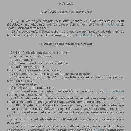
V. Fejezet
BEÉPÍTÉSRE NEM SZÁNT TERÜLETEK
20. §
(1)
Az egyes övezetekben elhelyezhető és tiltott rendeltetési célú
főépületek, melléképítmények és egyéb építmények körét a
4. melléklet
2.
számú táblázat tartalmazza.
(2)
Az egyes építési övezetekben elhelyezhető építmények telekalakítási és
beépítési szabályaira vonatkozó paramétereit a
3. melléklet
tartalmazza.
19.
Általános közlekedési előírások
21. §
(1)
A közlekedési övezetbe tartoznak
a)
országos és helyi közutak,
b)
kerékpárutak,
c)
gépjármű várakozóhelyek és parkolók,
d)
járdák és gyalogutak
területükkel és tartozékaikkal együtt.
(2)
A település közútjainak tervezési osztályba sorolása:
a)
Országos mellékutak: 37122. j. Pusztafalu bekötőút, melynek útkategóriája:
K.V.A. és B.IV.b.C.
b)
Térségi kerékpárút,
c)
Mezőgazdasági feltáró utak.
(3)
A közlekedési területek övezeteinek területét az
1.
és
2. melléklet
tartalmazza a következők szerint:
a)
KÖu/f
jelű
főúthálózat övezete, melynek közterületi szélessége kialakult. A
kialakulttól eltérő szélességekről a szabályozási tervlap rendelkezik;
b)
KÖu/k jelű
kiszolgáló utak övezete, melynek közterületi szélessége
kialakult. A kialakulttól eltérő szélességekről a szabályozási terv rendelkezik;
(4)
Új közlekedési célú közterület kialakítása és kiépítése során biztosítani
kell:
a)
a felszíni vizek elvezetését nyílt árokkal, csapadékvíz csatornával vagy
folyókával,
b)
a közművezetékek elhelyezését, illetve helyét olyan módon, hogy
védőtávolságuk lehetőség szerint közterületre essen és az
a) pont
szerinti fasor