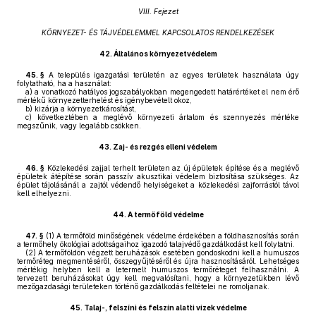
VIII. Fejezet
KÖRNYEZET- ÉS TÁJVÉDELEMMEL KAPCSOLATOS RENDELKEZÉSEK
42.
Általános környezetvédelem
45. §
A település igazgatási területén az egyes területek használata úgy
folytatható, ha a használat:
a)
a vonatkozó hatályos jogszabályokban megengedett határértéket el nem érő
mértékű környezetterhelést és igénybevételt okoz,
b)
kizárja a környezetkárosítást,
c)
következtében a meglévő környezeti ártalom és szennyezés mértéke
megszűnik, vagy legalább csökken.
43.
Zaj- és rezgés elleni védelem
46. §
Közlekedési zajjal terhelt területen az új épületek építése és a meglévő
épületek átépítése során passzív akusztikai védelem biztosítása szükséges. Az
épület tájolásánál a zajtól védendő helyiségeket a közlekedési zajforrástól távol
kell elhelyezni.
44.
A termőföld védelme
47. §
(1)
A termőföld minőségének védelme érdekében a földhasznosítás során
a termőhely ökológiai adottságaihoz igazodó talajvédő gazdálkodást kell folytatni.
(2)
A termőföldön végzett beruházások esetében gondoskodni kell a humuszos
termőréteg megmentéséről, összegyűjtéséről és újra hasznosításáról. Lehetséges
mértékig helyben kell a letermelt humuszos termőréteget felhasználni. A
tervezett beruházásokat úgy kell megvalósítani, hogy a környezetükben lévő
mezőgazdasági területeken történő gazdálkodás feltételei ne romoljanak.
45.
Talaj-, felszíni és felszín alatti vizek védelme