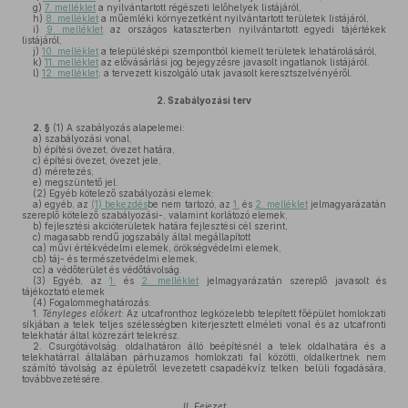
g)
7. melléklet
a nyilvántartott régészeti lelőhelyek listájáról,
h)
8. melléklet
a műemléki környezetként nyilvántartott területek listájáról,
i)
9. melléklet
az országos kataszterben nyilvántartott egyedi tájértékek
listájáról,
j)
10. melléklet
a településképi szempontból kiemelt területek lehatárolásáról,
k)
11. melléklet
az elővásárlási jog bejegyzésre javasolt ingatlanok listájáról.
l)
12. melléklet
: a tervezett kiszolgáló utak javasolt keresztszelvényéről.
2.
Szabályozási terv
2. §
(1)
A szabályozás alapelemei:
a)
szabályozási vonal,
b)
építési övezet, övezet határa,
c)
építési övezet, övezet jele,
d)
méretezés,
e)
megszüntető jel.
(2)
Egyéb kötelező szabályozási elemek:
a)
egyéb, az
(1) bekezdés
be nem tartozó, az
1.
és
2. melléklet
jelmagyarázatán
szereplő kötelező szabályozási-, valamint korlátozó elemek,
b)
fejlesztési akcióterületek határa fejlesztési cél szerint,
c)
magasabb rendű jogszabály által megállapított
ca)
művi értékvédelmi elemek, örökségvédelmi elemek,
cb)
táj- és természetvédelmi elemek,
cc)
a védőterület és védőtávolság.
(3)
Egyéb, az
1.
és
2. melléklet
jelmagyarázatán szereplő javasolt és
tájékoztató elemek
(4)
Fogalommeghatározás:
1.
Tényleges előkert
: Az utcafronthoz legközelebb telepített főépület homlokzati
síkjában a telek teljes szélességben kiterjesztett elméleti vonal és az utcafronti
telekhatár által közrezárt telekrész.
2.
Csurgótávolság: oldalhatáron álló beépítésnél a telek oldalhatára és a
telekhatárral általában párhuzamos homlokzati fal közötti, oldalkertnek nem
számító távolság az épületről levezetett csapadékvíz telken belüli fogadására,
továbbvezetésére.
II. Fejezet