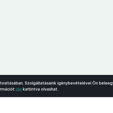
ztosításában. Szolgáltatásaink igénybevételével Ön beleeg
ormációt
ide
kattintva olvashat.