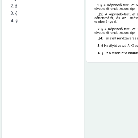
2. §
1. §
A Képviselő-testület 
következő rendelkezés lép:
3. §
„(2)
A képviselő-testület 
időtartamáról, és az ismé
4. §
kezdeményezi.”
2. §
A Képviselő-testület 
következő rendelkezés lép:
„(4)
Ismételt rendzavarás e
3. §
Hatályát veszti A Képv
4. §
Ez a rendelet a kihird