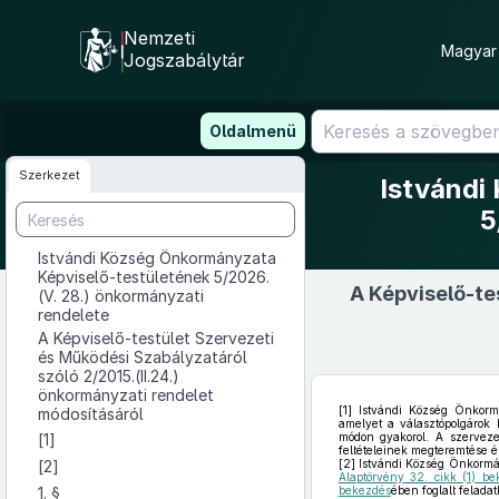
Nemzeti
Magyar 
Jogszabálytár
Ugrás
Oldalmenü
a
tartalomra
Szerkezet
Istvándi
5
Istvándi Község Önkormányzata
Képviselő-testületének 5/2026.
A Képviselő-te
(V. 28.) önkormányzati
rendelete
A Képviselő-testület Szervezeti
és Működési Szabályzatáról
szóló 2/2015.(II.24.)
önkormányzati rendelet
[1]
Istvándi Község Önkormán
módosításáról
amelyet a választópolgárok k
[1]
módon gyakorol. A szerveze
feltételeinek megteremtése é
[2]
[2]
Istvándi Község Önkormá
Alaptörvény 32. cikk (1) be
1. §
bekezdés
ében foglalt feladat