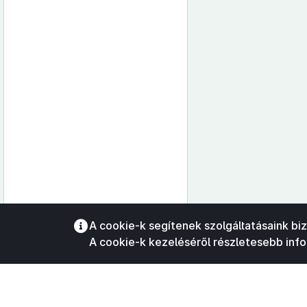
Az oldalmenübe visszatéréshez
A cookie-k segítenek szolgáltatásaink bi
használhatja az
ALT + S
billentyűket.
A cookie-k kezeléséről részletesebb inf