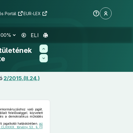
s Portál
EUR-LEX
ELI
tületének
te
ló
2/2015.(II.24.)
önkormányzáshoz való jogát,
alt felelősséggel, közvetett
k és a demokratikus működés
i jogalkotói hatáskörében,
az
i CLXXXIX. törvény 53. § (1)