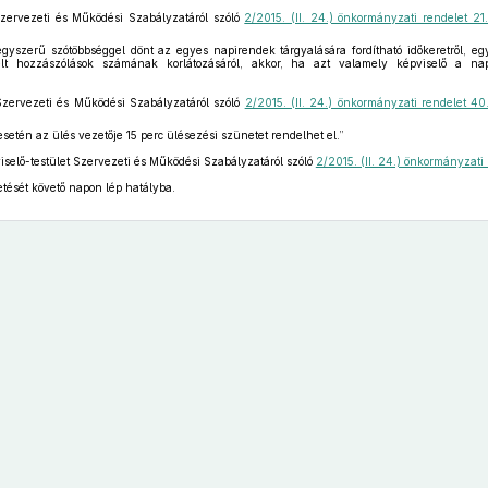
Szervezeti és Működési Szabályzatáról szóló
2/2015. (II. 24.) önkormányzati rendelet 21
egyszerű szótöbbséggel dönt az egyes napirendek tárgyalására fordítható időkeretről, e
telt hozzászólások számának korlátozásáról, akkor, ha azt valamely képviselő a na
Szervezeti és Működési Szabályzatáról szóló
2/2015. (II. 24.) önkormányzati rendelet 4
setén az ülés vezetője 15 perc ülésezési szünetet rendelhet el.”
iselő-testület Szervezeti és Működési Szabályzatáról szóló
2/2015. (II. 24.) önkormányzati
etését követő napon lép hatályba.