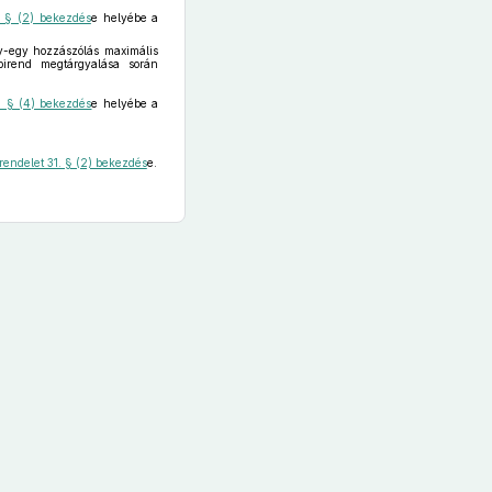
. § (2) bekezdés
e helyébe a
gy-egy hozzászólás maximális
pirend megtárgyalása során
0. § (4) bekezdés
e helyébe a
 rendelet 31. § (2) bekezdés
e.