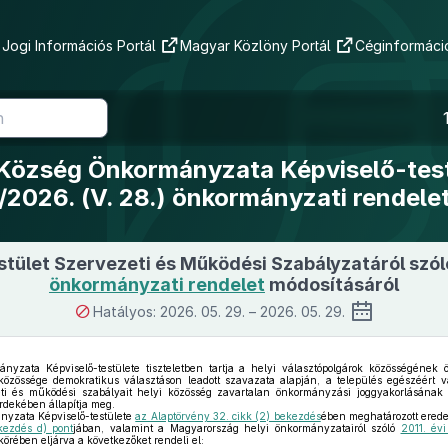
Jogi Információs Portál
Magyar Közlöny Portál
Céginformáció
 Község Önkormányzata Képviselő-tes
/2026. (V. 28.) önkormányzati rendele
stület Szervezeti és Működési Szabályzatáról szó
önkormányzati rendelet
módosításáról
Hatályos: 2026. 05. 29. – 2026. 05. 29.
yzata Képviselő-testülete tiszteletben tartja a helyi választópolgárok közösségének 
özössége demokratikus választáson leadott szavazata alapján, a település egészéért váll
ti és működési szabályait helyi közösség zavartalan önkormányzási joggyakorlásána
rdekében állapítja meg.
nyzata Képviselő-testülete
az Alaptörvény 32. cikk (2) bekezdés
ében meghatározott eredet
kezdés d) pont
jában, valamint a Magyarország helyi önkormányzatairól szóló
2011. év
körében eljárva a következőket rendeli el: