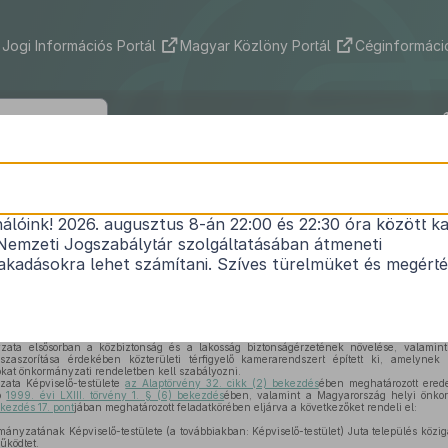
Jogi Információs Portál
Magyar Közlöny Portál
Céginformáció
özség Önkormányzata Képviselő-testü
/2026. (IV. 2.) önkormányzati rendele
nálóink! 2026. augusztus 8-án 22:00 és 22:30 óra között ka
Nemzeti Jogszabálytár szolgáltatásában átmeneti
özterületi térfigyelő kamerarendszer üzemeltetés
kadásokra lehet számítani. Szíves türelmüket és megért
Hatályos: 2026. 05. 01. –
ta elsősorban a közbiztonság és a lakosság biztonságérzetének növelése, valamint 
sszaszorítása érdekében közterületi térfigyelő kamerarendszert épített ki, amelynek
okat önkormányzati rendeletben kell szabályozni.
ata Képviselő-testülete
az Alaptörvény 32. cikk (2) bekezdés
ében meghatározott eredet
ló
1999. évi LXIII. törvény 1. § (6) bekezdés
ében, valamint a Magyarország helyi önko
kezdés 17. pont
jában meghatározott feladatkörében eljárva a következőket rendeli el:
nyzatának Képviselő-testülete (a továbbiakban: Képviselő-testület) Juta település köziga
űködtet.