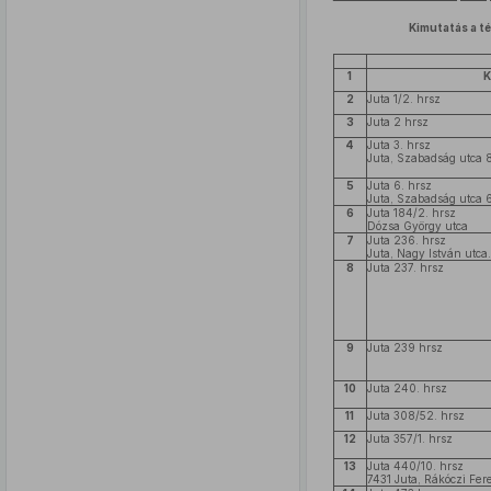
Kimutatás a té
1
K
2
Juta 1/2. hrsz
3
Juta 2 hrsz
4
Juta 3. hrsz
Juta, Szabadság utca 8
5
Juta 6. hrsz
Juta, Szabadság utca 6
6
Juta 184/2. hrsz
Dózsa György utca
7
Juta 236. hrsz
Juta, Nagy István utca.
8
Juta 237. hrsz
9
Juta 239 hrsz
10
Juta 240. hrsz
11
Juta 308/52. hrsz
12
Juta 357/1. hrsz
13
Juta 440/10. hrsz
7431 Juta, Rákóczi Fer