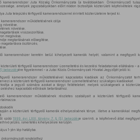
yelő kamerarendszer Juta Község Önkormányzata (a továbbiakban: Önkormányzat) tula
zessége, amelyek jogszabályokban előírt módon biztosítják közterületi képfelvételek rögzít
lya Juta település térfigyelő kamerarendszerrel érintett közterületeire terjed ki.
lő kamerarendszer működtetésének célja
ág növelése,
etének növelése,
magatartások visszaszorítása,
yon megóvása,
endje megtartásának elősegítése,
 magatartásra ösztönzés,
tése.
elő kamerarendszer keretén belül kihelyezett kamerák helyét, valamint a megfigyelt 
 közterületi térfigyelő kamerarendszer üzemeltetési és kezelési feladatainak ellátására – a 
 (1) bekezdés
ére figyelemmel – a Jutai Közös Önkormányzati Hivatal Jegyzőjét jelöli ki.
figyelő kamerarendszer működtetésével kapcsolatos kiadások az Önkormányzatot terhe
ervezi a közterületi térfigyelő kamerarendszer üzemeltetéséhez szükséges kiadásokat.
sítja a jegyző számára azokat a tárgyi feltételeket, melyek szükségesek a közterület
zeléshez kapcsolódó előírások betartásához.
yelő kamerarendszer működésének részletes szabályait a közterületi térfigyelő kam
artalmazza.
doskodik
án a közterületi térfigyelő kamerák elhelyezésének ténye, illetve a kamerákkal megfigy
á
ről szóló
1999. évi LXIII. törvény 7. § (5) bekezdés
e szerinti, a képfelvevő által megfigye
felhívó jelzés, ismertetés kihelyezésre kerüljön.
jus 1-jén lép hatályba.
2.) önkormányzati rendelethez