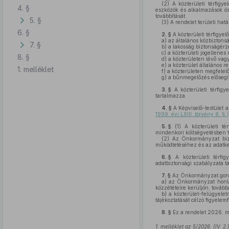
(2)
A közterületi térfig
4. §
eszközök és alkalmazások öss
továbbítását.
5. §
(3)
A rendelet területi hatá
6. §
2. §
A közterületi térfigye
a)
az általános közbiztons
7. §
b)
a lakosság biztonságérz
c)
a közterületi jogellenes 
8. §
d)
a közterületen lévő vag
e)
a közterület általános r
1. melléklet
f)
a közterületen megfelelő
g)
a bűnmegelőzés elősegí
3. §
A közterületi térfigy
tartalmazza.
4. §
A Képviselő-testület a
1999. évi LXIII. törvény 8. §
5. §
(1)
A közterületi tér
mindenkori költségvetésben t
(2)
Az Önkormányzat bizto
működtetéséhez és az adatke
6. §
A közterületi térfig
adatbiztonsági szabályzata t
7. §
Az Önkormányzat gon
a)
az Önkormányzat honlapj
közzétételre kerüljön, tovább
b)
a közterület-felügyelet
tájékoztatását célzó figyelem
8. §
Ez a rendelet 2026. má
1. melléklet az 5/2026. (IV. 