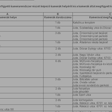
rfigyelő kamerarendszer részét képező kamerák helyéről és a kamerák által megfigyelt 
A
B
C
amerák helye
Kamerák darabszáma
Kamerával megfig
1 db
Katolikus templom
1 db
Juta, Szabadság utca és Dózsa 
3 db
Juta, Önkormányzat bejárat
.
Juta, Önkormányzat parkoló
Juta, Önkormányzat parkoló
1 db
Juta, Általános iskola bejárat
.
2 db
Juta, Dózsa György utca, 6703. 
2 db
Juta, Nagy István utca
Juta, Dózsa György utca, 6703. 
6 db
Juta, Műfüves focipálya
Juta, Műfüves focipálya és közö
Juta, Közösségi tér
Juta, Közösségi tér pult
Juta, Sportöltöző bejárat és park
Juta, Futópálya
3 db
Juta, Bölcsőde udvar
Juta, Óvoda udvar
Juta orvosi rendelő és parkoló
2 db
Juta focipálya
Juta játszótér
1 db
Juta Sport utca
2 db
Juta körforgalom
Juta, Rákóczi utca, 6701. sz. kö
1 db
Juta, Rákóczi utca, 6701. sz. kö
enc utca 96