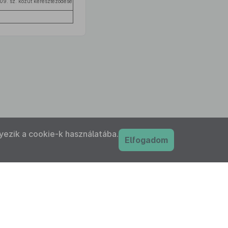
09. sz. közút kereszteződése
yezik a cookie-k használatába.
Elfogadom