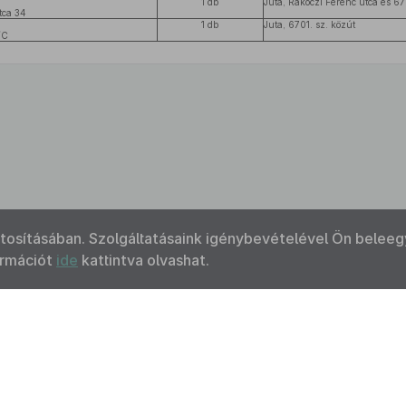
1 db
Juta, Rákóczi Ferenc utca és 67
tca 34
1 db
Juta, 6701. sz. közút
/C
ztosításában. Szolgáltatásaink igénybevételével Ön beleeg
ormációt
ide
kattintva olvashat.