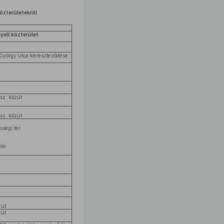
közterületekről
yelt közterület
György utca kereszteződése
sz. közút
sz. közút
sségi tér
oló
zút
zút