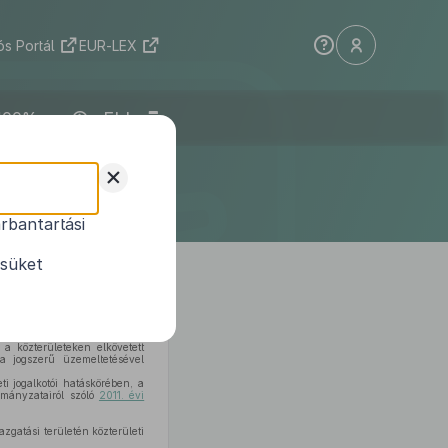
s Portál
EUR-LEX
ELI
letének
+
te
rbantartási
éről
ésüket
a közterületeken elkövetett
 a jogszerű üzemeltetésével
i jogalkotói hatáskörében, a
rmányzatairól szóló
2011. évi
zgatási területén közterületi