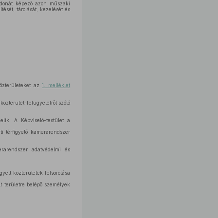
jdonát képező azon műszaki
ését, tárolását, kezelését és
közterületeket az
1. melléklet
közterület-felügyeletről szóló
lik. A Képviselő-testület a
i térfigyelő kamerarendszer
erarendszer adatvédelmi és
elt közterületek felsorolása
lt területre belépő személyek