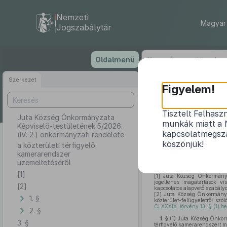
Nemzeti
Magyar 
Jogszabálytár
Ugrás
Oldalmenü
a
tartalomra
Szerkezet
Juta K
Figyelem!
5
Tisztelt Felhasz
Juta Község Önkormányzata
munkák miatt a 
Képviselő-testületének 5/2026.
a k
kapcsolatmegsza
(IV. 2.) önkormányzati rendelete
köszönjük!
a közterületi térfigyelő
kamerarendszer
üzemeltetéséről
[1]
[1]
Juta Község Önkormányza
jogellenes magatartások vi
[2]
kapcsolatos alapvető szabály
[2]
Juta Község Önkormányz
1. §
közterület-felügyeletről szó
CLXXXIX. törvény 13. § (1) be
2. §
1. §
(1)
Juta Község Önkormá
3. §
térfigyelő kamerarendszert m