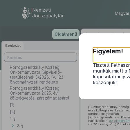
Nemzeti
Magyar 
Jogszabálytár
Ugrás
Oldalmenü
a
tartalomra
Szerkezet
Porrogs
Figyelem!
testüle
Tisztelt Felhasz
Porrogszentkirály Község
munkák miatt a 
Önkormányzata Képviselő-
Porrogs
kapcsolatmegsza
testületének 5/2026. (V. 12.)
önkormányzati rendelete
köszönjük!
Porrogszentkirály Község
Önkormányzata 2025. évi
költségvetési zárszámadásáról
[1]
[1]
Porrogszentkirály Község 
éves költségvetési beszámoló
[2]
rendnek megfelelően.
[2]
Porrogszentkirály Közs
1. §
hatáskörében,
az Alaptörvén
CXCV törvény 91. § (1) bekez
2. §