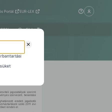
s Portál
EUR-LEX
ELI
pviselő-
+
endelete
rbantartási
égvetési
ésüket
viteli jogszabályok szerinti
vényes szervezeti, besorolási
atározott eredeti jogalkotói
mháztartásról szóló 2011. évi
ket rendeli el.