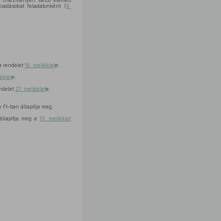
t, intézményen belül kiemelt
kiadásokat feladatonként (
9.
 a rendelet
16. melléklet
e;
léklet
e;
ndelet
21. melléklet
e;
 Ft-ban állapítja meg.
állapítja meg a
19. melléklet