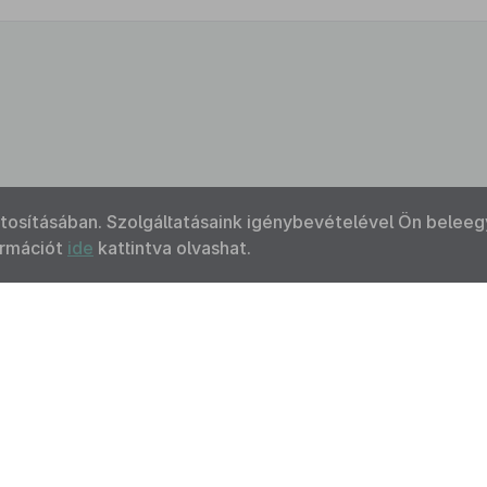
ztosításában. Szolgáltatásaink igénybevételével Ön beleeg
ormációt
ide
kattintva olvashat.
Kapcsolat
Felhasználási feltételek
Akadálymentesítési 