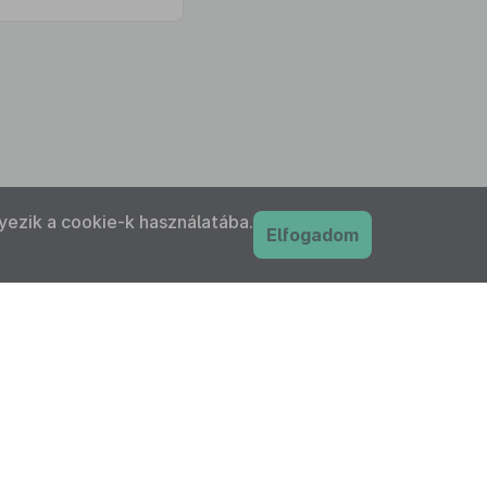
yezik a cookie-k használatába.
Elfogadom
PDF
nyilatkozat
Adatkezelési tájékoztató