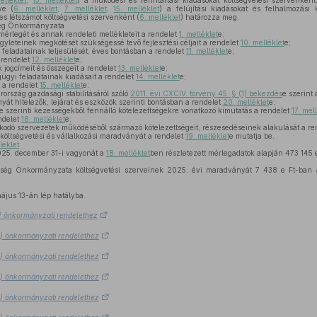
elléklet
,
15. melléklet
) a működési és fenntartási kiadásokat költségvetési szervenkén
ve (
6. melléklet
,
7. melléklet
,
15. melléklet
) a felújítási kiadásokat és felhalmozási 
es létszámot költségvetési szervenként (
6. melléklet
) határozza meg.
ség Önkormányzata
mérlegét és annak rendeleti mellékleteit a rendelet
1. melléklet
e;
gyleteinek megkötését szükségessé tevő fejlesztési céljait a rendelet
10. melléklet
e;
ó feladatainak teljesülését, éves bontásban a rendelet
11. melléklet
e;
 rendelet
12. melléklet
e;
jogcímeit és összegeit a rendelet
13. melléklet
e;
gügyi feladatainak kiadásait a rendelet
14. melléklet
e;
t a rendelet
15. melléklet
e;
rország gazdasági stabilitásáról szóló
2011. évi CXCIV. törvény 45. § (1) bekezdés
e szerint
yát hitelezők, lejárat és eszközök szerinti bontásban a rendelet
20. melléklet
e;
se szerinti kezességekből fennálló kötelezettségekre vonatkozó kimutatás a rendelet
17. mel
ndelet
18. melléklet
e;
kodó szervezetek működéséből származó kötelezettségeit, részesedéseinek alakulását a re
öltségvetési és vállalkozási maradványát a rendelet
19. melléklet
e mutatja be.
léklet
5. december 31-i vagyonát a
18. melléklet
ben részletezett mérlegadatok alapján 473 145 e
zség Önkormányzata költségvetési szerveinek 2025. évi maradványát 7 438 e Ft-ban 
ájus 13-án lép hatályba.
2.) önkormányzati rendelethez
2.) önkormányzati rendelethez
2.) önkormányzati rendelethez
2.) önkormányzati rendelethez
2.) önkormányzati rendelethez