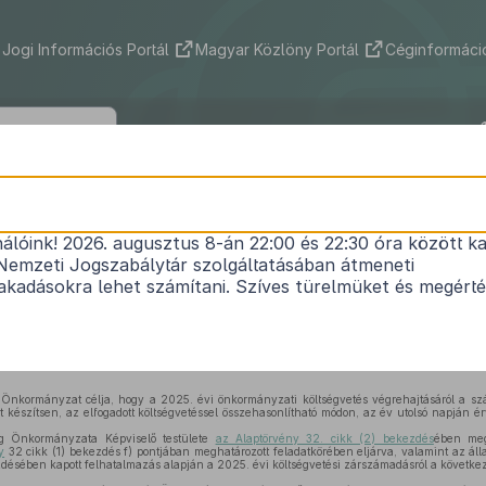
Jogi Információs Portál
Magyar Közlöny Portál
Céginformáció
zentkirály Község Önkormányzata Ké
tének 5/2026. (V. 12.) önkormányzati r
nálóink! 2026. augusztus 8-án 22:00 és 22:30 óra között ka
Nemzeti Jogszabálytár szolgáltatásában átmeneti
zentkirály Község Önkormányzata 2025. évi költs
kadásokra lehet számítani. Szíves türelmüket és megért
zárszámadásáról
Közlönyállapot 2026. 05. 13.
Önkormányzat célja, hogy a 2025. évi önkormányzati költségvetés végrehajtásáról a szám
t készítsen, az elfogadott költségvetéssel összehasonlítható módon, az év utolsó napján ér
ég Önkormányzata Képviselő testülete
az Alaptörvény 32. cikk (2) bekezdés
ében megh
y
32 cikk (1) bekezdés f) pontjában meghatározott feladatkörében eljárva, valamint az álla
désében kapott felhatalmazás alapján a 2025. évi költségvetési zárszámadásról a következő