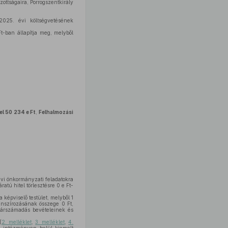
ottságaira, Porrogszentkirály
2025. évi költségvetésének
t-ban állapítja meg, melyből
l 50 234 e Ft
,
Felhalmozási
évi önkormányzati feladatokra
ratú hitel törlesztésre 0 e Ft-
képviselő testület, melyből 1
anszírozásának összege 0 Ft,
 zárszámadás bevételeinek és
(
2. melléklet
,
3. melléklet
,
4.