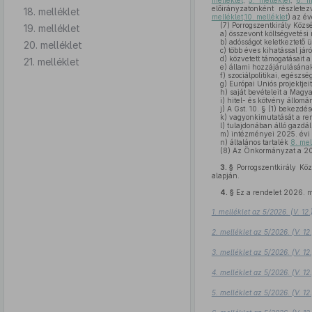
melléklet
,
5. melléklet
,
6. m
előirányzatonként részletez
18. melléklet
melléklet
,
10. melléklet
) az év
(7)
Porrogszentkirály Köz
19. melléklet
a)
összevont költségvetési 
b)
adósságot keletkeztető ü
20. melléklet
c)
több éves kihatással jár
d)
közvetett támogatásait a
21. melléklet
e)
állami hozzájárulásának 
f)
szociálpolitikai, egészsé
g)
Európai Uniós projektjei
h)
saját bevételeit a Magya
i)
hitel- és kötvény állomán
j)
A Gst. 10. § (1) bekezdé
k)
vagyonkimutatását a re
l)
tulajdonában álló gazdál
m)
intézményei 2025. évi k
n)
általános tartalék
8. mel
(8)
Az Önkormányzat a 202
3. §
Porrogszentkirály Kö
alapján.
4. §
Ez a rendelet 2026. m
1. melléklet az 5/2026. (V. 1
2. melléklet az 5/2026. (V. 1
3. melléklet az 5/2026. (V. 1
4. melléklet az 5/2026. (V. 1
5. melléklet az 5/2026. (V. 1