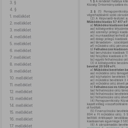
1. §
A rendelet hatálya kite
3. §
Község Önkormányzatára és k
4. §
2. §
(1)
Porrogszentkirál
végrehajtásáról szóló zárszá
1. melléklet
(2)
A Képviselő-testület a
Működési kiadás
57 417 e F
2. melléklet
a)
Működési kiadáson bel
aa)
költségvetési létszámke
3. melléklet
ab)
személyi jellegű kiadá
ac)
munkaadókat terhelő já
4. melléklet
ad)
dologi jellegű kiadások 
ae)
társadalom-, szociálpoli
5. melléklet
af)
működési célú pénzeszkö
b)
Felhalmozási kiadáson 
6. melléklet
ba)
beruházási kiadások 17
bb)
felújítási kiadások e Ft
7. melléklet
bc)
egyéb felhalmozási célú
(3)
A költségvetési beszámo
8. melléklet
bevétel
20 509 e Ft.
a)
Működési bevételen be
9. melléklet
aa)
működési célú támogatá
ab)
közhatalmi bevételek 1
10. melléklet
ac)
működési bevételek 3 
ad)
működési célú átvett p
11. melléklet
b)
Felhalmozási és tőke je
ba)
felhalmozási célú támo
12. melléklet
bb)
felhalmozási bevételek 
bc)
felhalmozási célú átvet
13. melléklet
(4)
Porrogszentkirály Közsé
kapott előleg visszafizetésére
14. melléklet
ot fordított.
(5)
Finanszírozási bevétele
15. melléklet
894 e Ft működési célú, 5 54
belföldi értékpapír beváltá
16. melléklet
kiadásainak egyenlege 3 583
(6)
A zárszámadás bevételi
17. melléklet