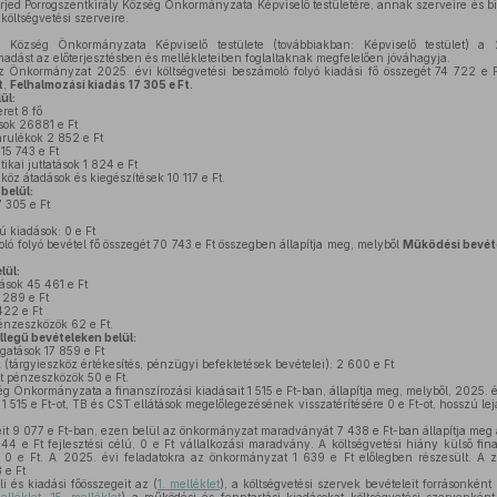
rjed Porrogszentkirály Község Önkormányzata Képviselő testületére, annak szerveire és biz
öltségvetési szerveire.
y Község Önkormányzata Képviselő testülete (továbbiakban: Képviselő testület) a 
madást az előterjesztésben és mellékleteiben foglaltaknak megfelelően jóváhagyja.
z Önkormányzat 2025. évi költségvetési beszámoló folyó kiadási fő összegét 74 722 e F
t
,
Felhalmozási kiadás
17 305 e Ft.
ül:
ret 8 fő
sok 26881 e Ft
rulékok 2 852 e Ft
15 743 e Ft
tikai juttatások 1 824 e Ft
z átadások és kiegészítések 10 117 e Ft.
belül:
 305 e Ft
 kiadások: 0 e Ft
ló folyó bevétel fő összegét 70 743 e Ft összegben állapítja meg, melyből
Működési bevéte
lül:
sok 45 461 e Ft
 289 e Ft
422 e Ft
énzeszközök 62 e Ft.
llegű bevételeken belül:
gatások 17 859 e Ft
(tárgyieszköz értékesítés, pénzügyi befektetések bevételei): 2 600 e Ft
t pénzeszközök 50 e Ft.
g Önkormányzata a finanszírozási kiadásait 1 515 e Ft-ban, állapítja meg, melyből, 2025. 
 1 515 e Ft-ot, TB és CST ellátások megelőlegezésének visszatérítésére 0 e Ft-ot, hosszú lejá
it 9 077 e Ft-ban, ezen belül az önkormányzat maradványát 7 438 e Ft-ban állapítja meg a 
4 e Ft fejlesztési célú, 0 e Ft vállalkozási maradvány. A költségvetési hiány külső fin
sa 0 e Ft. A 2025. évi feladatokra az önkormányzat 1 639 e Ft előlegben részesült. A
 e Ft
 és kiadási főösszegeit az (
1. melléklet
), a költségvetési szervek bevételeit forrásonként 