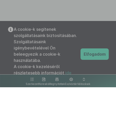
A cookie-k segítenek
szolgáltatásaink biztosításában.
Szolgáltatásaink
igénybevételével Ön
beleegyezik a cookie-k
Elfogadom
használatába.
A cookie-k kezeléséről
részletesebb információt
ide
kattintva olvashat.
Szerkezet
Keresés
Megnyitottak
Eszköztár
Változások