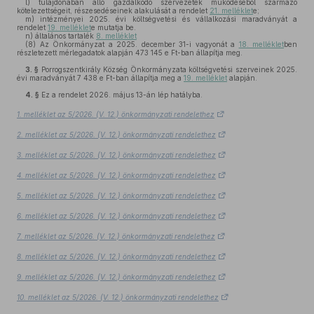
l)
tulajdonában álló gazdálkodó szervezetek működéséből származó
kötelezettségeit, részesedéseinek alakulását a rendelet
21. melléklet
e;
m)
intézményei 2025. évi költségvetési és vállalkozási maradványát a
rendelet
19. melléklet
e mutatja be.
n)
általános tartalék
8. melléklet
(8)
Az Önkormányzat a 2025. december 31-i vagyonát a
18. melléklet
ben
részletezett mérlegadatok alapján 473 145 e Ft-ban állapítja meg.
3. §
Porrogszentkirály Község Önkormányzata költségvetési szerveinek 2025.
évi maradványát 7 438 e Ft-ban állapítja meg a
19. melléklet
alapján.
4. §
Ez a rendelet 2026. május 13-án lép hatályba.
1. melléklet az 5/2026. (V. 12.) önkormányzati rendelethez
2. melléklet az 5/2026. (V. 12.) önkormányzati rendelethez
3. melléklet az 5/2026. (V. 12.) önkormányzati rendelethez
4. melléklet az 5/2026. (V. 12.) önkormányzati rendelethez
5. melléklet az 5/2026. (V. 12.) önkormányzati rendelethez
6. melléklet az 5/2026. (V. 12.) önkormányzati rendelethez
7. melléklet az 5/2026. (V. 12.) önkormányzati rendelethez
8. melléklet az 5/2026. (V. 12.) önkormányzati rendelethez
9. melléklet az 5/2026. (V. 12.) önkormányzati rendelethez
10. melléklet az 5/2026. (V. 12.) önkormányzati rendelethez