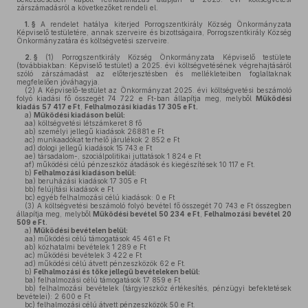
zárszámadásról a következőket rendeli el.
1. §
A rendelet hatálya kiterjed Porrogszentkirály Község Önkormányzata
Képviselő testületére, annak szerveire és bizottságaira, Porrogszentkirály Község
Önkormányzatára és költségvetési szerveire.
2. §
(1)
Porrogszentkirály Község Önkormányzata Képviselő testülete
(továbbiakban: Képviselő testület) a 2025. évi költségvetésének végrehajtásáról
szóló zárszámadást az előterjesztésben és mellékleteiben foglaltaknak
megfelelően jóváhagyja.
(2)
A Képviselő-testület az Önkormányzat 2025. évi költségvetési beszámoló
folyó kiadási fő összegét 74 722 e Ft-ban állapítja meg, melyből
Működési
kiadás
57 417 e Ft
,
Felhalmozási kiadás
17 305 e Ft.
a)
Működési kiadáson belül:
aa)
költségvetési létszámkeret 8 fő
ab)
személyi jellegű kiadások 26881 e Ft
ac)
munkaadókat terhelő járulékok 2 852 e Ft
ad)
dologi jellegű kiadások 15 743 e Ft
ae)
társadalom-, szociálpolitikai juttatások 1 824 e Ft
af)
működési célú pénzeszköz átadások és kiegészítések 10 117 e Ft.
b)
Felhalmozási kiadáson belül:
ba)
beruházási kiadások 17 305 e Ft
bb)
felújítási kiadások e Ft
bc)
egyéb felhalmozási célú kiadások: 0 e Ft
(3)
A költségvetési beszámoló folyó bevétel fő összegét 70 743 e Ft összegben
állapítja meg, melyből
Működési bevétel 50 234 e Ft
,
Felhalmozási bevétel
20
509 e Ft.
a)
Működési bevételen belül:
aa)
működési célú támogatások 45 461 e Ft
ab)
közhatalmi bevételek 1 289 e Ft
ac)
működési bevételek 3 422 e Ft
ad)
működési célú átvett pénzeszközök 62 e Ft.
b)
Felhalmozási és tőke jellegű bevételeken belül:
ba)
felhalmozási célú támogatások 17 859 e Ft
bb)
felhalmozási bevételek (tárgyieszköz értékesítés, pénzügyi befektetések
bevételei): 2 600 e Ft
bc)
felhalmozási célú átvett pénzeszközök 50 e Ft.