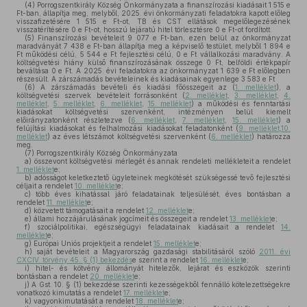
(4)
Porrogszentkirály Község Önkormányzata a finanszírozási kiadásait 1 515 e
Ft-ban, állapítja meg, melyből, 2025. évi önkormányzati feladatokra kapott előleg
visszafizetésére 1 515 e Ft-ot, TB és CST ellátások megelőlegezésének
visszatérítésére 0 e Ft-ot, hosszú lejáratú hitel törlesztésre 0 e Ft-ot fordított.
(5)
Finanszírozási bevételeit 9 077 e Ft-ban, ezen belül az önkormányzat
maradványát 7 438 e Ft-ban állapítja meg a képviselő testület, melyből 1 894 e
Ft működési célú, 5 544 e Ft fejlesztési célú, 0 e Ft vállalkozási maradvány. A
költségvetési hiány külső finanszírozásának összege 0 Ft, belföldi értékpapír
beváltása 0 e Ft. A 2025. évi feladatokra az önkormányzat 1 639 e Ft előlegben
részesült. A zárszámadás bevételeinek és kiadásainak egyenlege 3 583 e Ft
(6)
A zárszámadás bevételi és kiadási főösszegeit az (
1. melléklet
), a
költségvetési szervek bevételeit forrásonként (
2. melléklet
,
3. melléklet
,
4.
melléklet
,
5. melléklet
,
6. melléklet
,
15. melléklet
) a működési és fenntartási
kiadásokat költségvetési szervenként, intézményen belül kiemelt
előirányzatonként részletezve (
6. melléklet
,
7. melléklet
,
15. melléklet
) a
felújítási kiadásokat és felhalmozási kiadásokat feladatonként (
9. melléklet
,
10.
melléklet
) az éves létszámot költségvetési szervenként (
6. melléklet
) határozza
meg.
(7)
Porrogszentkirály Község Önkormányzata
a)
összevont költségvetési mérlegét és annak rendeleti mellékleteit a rendelet
1. melléklet
e;
b)
adósságot keletkeztető ügyleteinek megkötését szükségessé tevő fejlesztési
céljait a rendelet
10. melléklet
e;
c)
több éves kihatással járó feladatainak teljesülését, éves bontásban a
rendelet
11. melléklet
e;
d)
közvetett támogatásait a rendelet
12. melléklet
e;
e)
állami hozzájárulásának jogcímeit és összegeit a rendelet
13. melléklet
e;
f)
szociálpolitikai, egészségügyi feladatainak kiadásait a rendelet
14.
melléklet
e;
g)
Európai Uniós projektjeit a rendelet
15. melléklet
e;
h)
saját bevételeit a Magyarország gazdasági stabilitásáról szóló
2011. évi
CXCIV. törvény 45. § (1) bekezdés
e szerint a rendelet
16. melléklet
e;
i)
hitel- és kötvény állományát hitelezők, lejárat és eszközök szerinti
bontásban a rendelet
20. melléklet
e;
j)
A Gst. 10. § (1) bekezdése szerinti kezességekből fennálló kötelezettségekre
vonatkozó kimutatás a rendelet
17. melléklet
e;
k)
vagyonkimutatását a rendelet
18. melléklet
e;