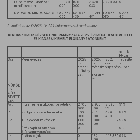
Felhalmozási kiadások
16 808
16 808
7 678
7 678 033
0
mindösszesen
000
000
033
KIADÁSOK MINDÖSSZESEN
80 887
134 997
119 214
113 986
5 228
000
439
451
050
401
2. melléklet az 5/2026. (V. 29.) önkormányzati rendelethez
KERCASZOMOR KÖZSÉG ÖNKORMÁNYZATA 2025. ÉVI MŰKÖDÉSI BEVÉTELEI
ÉS KIADÁSAI KIEMELT ELŐIRÁNYZATONKÉNT
adatok
Ft-ban
Ssz.
Megnevezés
2025.
2025.
2025.
Teljesíté
évi
évi
évi
s
eredeti
módosíto
teljesítés
%-ban
előirány
tt
zat
előirány
zat
MŰKÖD
ÉSI
CÉLÚ
BEVÉTE
LEK
A/I.
Intézményi működési bevételek
2 100
2 953
2 693
91%
000
000
528
I.1.
Szolgáltatások ellenértéke
500
500
429
86%
000
000
400
I.2.
Tulajdonosi bevételek
1 000
1 000
993 932
99%
000
000
I.3.
Értékpapír értékesítés
0
0
0
0%
árfolyamnyeresége
I.4.
Ellátási díjak
0
450
445 380
99%
000