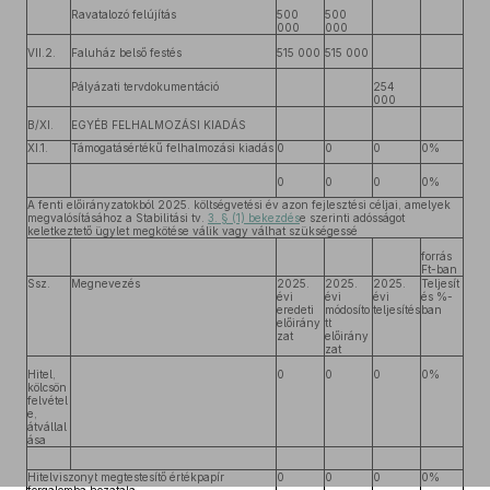
Ravatalozó felújítás
500
500
000
000
VII.2.
Faluház belső festés
515 000
515 000
Pályázati tervdokumentáció
254
000
B/XI.
EGYÉB FELHALMOZÁSI KIADÁS
XI.1.
Támogatásértékű felhalmozási kiadás
0
0
0
0%
0
0
0
0%
A fenti előirányzatokból 2025. költségvetési év azon fejlesztési céljai, amelyek
megvalósításához a Stabilitási tv.
3. § (1) bekezdés
e szerinti adósságot
keletkeztető ügylet megkötése válik vagy válhat szükségessé
forrás
Ft-ban
Ssz.
Megnevezés
2025.
2025.
2025.
Teljesít
évi
évi
évi
és %-
eredeti
módosíto
teljesítés
ban
előirány
tt
zat
előirány
zat
Hitel,
0
0
0
0%
kölcsön
felvétel
e,
átvállal
ása
Hitelviszonyt megtestesítő értékpapír
0
0
0
0%