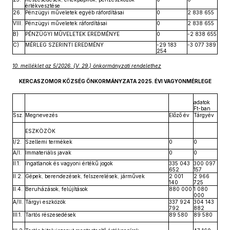
értékvesztése
26.
Pénzügyi műveletek egyéb ráfordításai
0
2 838 655
VIII.
Pénzügyi műveletek ráfordításai
0
2 838 655
B)
PÉNZÜGYI MŰVELETEK EREDMÉNYE
0
-2 838 655
C)
MÉRLEG SZERINTI EREDMÉNY
-29 183
-3 077 389
254
10. melléklet az 5/2026. (V. 29.) önkormányzati rendelethez
KERCASZOMOR KÖZSÉG ÖNKORMÁNYZATA 2025. ÉVI VAGYONMÉRLEGE
adatok
Ft-ban
Ssz.
Megnevezés
Előző év
Tárgyév
ESZKÖZÖK
I/2.
Szellemi termékek
0
0
A/I.
Immateriális javak
0
0
II.1.
Ingatlanok és vagyoni értékű jogok
335 043
300 097
652
157
II.2.
Gépek, berendezések, felszerelések, járművek
2 001
2 966
140
725
II.4.
Beruházások, felújítások
880 000
1 080
000
A/II.
Tárgyi eszközök
337 924
304 143
792
882
III.1.
Tartós részesedések
89 580
89 580