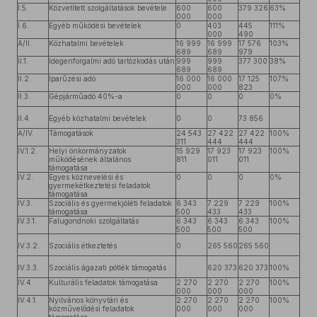
I.5.
Közvetített szolgáltatások bevétele
600
600
379 326
63%
000
000
I.6.
Egyéb működési bevételek
0
403
445
111%
000
490
A/II.
Közhatalmi bevételek
16 999
16 999
17 576
103%
689
689
979
II.1.
Idegenforgalmi adó tartózkodás után
999
999
377 300
38%
689
689
II.2.
Iparűzési adó
16 000
16 000
17 125
107%
000
000
823
II.3.
Gépjárműadó 40%-a
0
0
0
0%
II.4.
Egyéb közhatalmi bevételek
0
0
73 856
A/IV.
Támogatások
24 543
27 422
27 422
100%
311
444
444
IV.1.2.
Helyi önkormányzatok
15 929
17 923
17 923
100%
működésének általános
811
011
011
támogatása
IV.2.
Egyes köznevelési és
0
0
0
0%
gyermekétkeztetési feladatok
támogatása
IV.3.
Szociális és gyermekjóléti feladatok
6 343
7 229
7 229
100%
támogatása
500
433
433
IV.3.1.
Falugondnoki szolgáltatás
6 343
6 343
6 343
100%
500
500
500
IV.3.2.
Szociális étkeztetés
0
265 560
265 560
IV.3.3.
Szociális ágazati pótlék támogatás
620 373
620 373
100%
IV.4.
Kulturális feladatok támogatása
2 270
2 270
2 270
100%
000
000
000
IV.4.1.
Nyilvános könyvtári és
2 270
2 270
2 270
100%
közművelődési feladatok
000
000
000