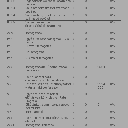
III.3.2.
Ingatlanértékesítésből származó
0
0
0
0%
bevétel
III.3.3.
Vállalatértékesítésből származó
0
0
0
0%
bevétel
III.3.4.
Vadászati jog értékesítéséből
0
0
0
0%
származó bevétel
III.3.5.
Vagyoni értékű jog
0
0
0
0%
értékesítéséből származó
bevétel
A/IV.
Támogatások
0
0
0
0%
IV.4.
Egyéb központi támogatás - vis
0
0
0
0%
maior
IV.5.
Címzett támogatás
0
0
0
0%
IV.6.
Céltámogatás
0
0
0
0%
IV.7.
Vis maior támogatás
0
0
0
0%
A/V.
Támogatásértékű felhalmozási
0
0
1 524
bevételek
000
V.1.
Felhalmozási célú
0
0
0
önkormányzati támogatások
V.2.
Fejezeti kezelésű előirányzatból
0
0
1 524
0%
- Versenyképes járások
000
V.3.
Egyéb fejezeti kezelésű
0
0
0
előirányzatból - Magyar Falu
Program
V.4.
Elkülönített állami pénzalapból -
0
0
0
0%
Közmunka
V.5.
Társulásoktól
0
0
0
0%
A/VI.
Felhalmozási célú pénzeszköz
0
0
0
0%
átvétel
A/VII.
Támogatási kölcsönök
0
0
0
0%