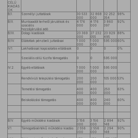
CÉLÚ
KIADÁS
OK
B/I.
Személyi juttatások
30 533
32 868
32 252
98%
000
000
354
B/II.
Munkaadót terhelő járulékok és
4 176
4 176
3 860
92%
szociális
000
000
397
hozzájárulási adó
B/III.
Dologi kiadások
23 369
27 232
23 929
88%
000
055
495
B/IV.
Ellátottak pénzbeli juttatásai
1 000
1 000
595 000
60%
000
000
IV.1.
Lakhatással kapcsolatos ellátások
0
0
0
0%
Szociális célú tüzifa támogatás
0
0
595 000
IV.2.
Egyéb ellátások
1 000
1 000
595 000
000
000
Rendkívüli települési támogatás
200
200
105 000
53%
000
000
Temetési támogatás
400
400
250
63%
000
000
000
Beiskolázási támogatás
400
400
240
60%
000
000
000
B/V.
Egyéb működési kiadások
3 156
3 156
2 894
92%
000
000
148
V.1.
Támogatásértékű működési kiadás
2 556
2 556
2 294
90%
000
000
148