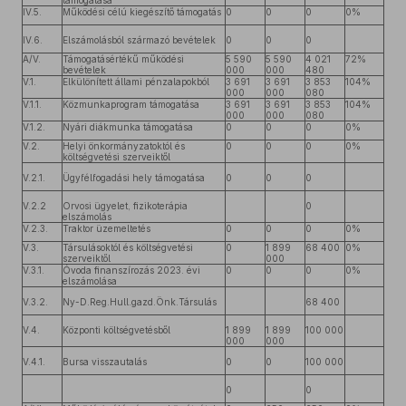
támogatása
IV.5.
Működési célú kiegészítő támogatás
0
0
0
0%
IV.6.
Elszámolásból származó bevételek
0
0
0
A/V.
Támogatásértékű működési
5 590
5 590
4 021
72%
bevételek
000
000
480
V.1.
Elkülönített állami pénzalapokból
3 691
3 691
3 853
104%
000
000
080
V.1.1.
Közmunkaprogram támogatása
3 691
3 691
3 853
104%
000
000
080
V.1.2.
Nyári diákmunka támogatása
0
0
0
0%
V.2.
Helyi önkormányzatoktól és
0
0
0
0%
költségvetési szerveiktől
V.2.1.
Ügyfélfogadási hely támogatása
0
0
0
V.2.2
Orvosi ügyelet, fizikoterápia
0
elszámolás
V.2.3.
Traktor üzemeltetés
0
0
0
0%
V.3.
Társulásoktól és költségvetési
0
1 899
68 400
0%
szerveiktől
000
V.3.1.
Óvoda finanszírozás 2023. évi
0
0
0
0%
elszámolása
V.3.2.
Ny-D.Reg.Hull.gazd.Önk.Társulás
68 400
V.4.
Központi költségvetésből
1 899
1 899
100 000
000
000
V.4.1.
Bursa visszautalás
0
0
100 000
0
0