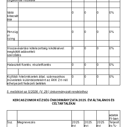
forgalomba hozatala
Váltó
0
0
0
0%
kibocsát
ása
Pénzüg
0
0
0
0%
yi
lizing
Visszavásárlási kötelezettség kikötésével
0
0
0
0%
megkötött adásvételi
szerződés
Halasztott fizetés, részletfizetés
0
0
0
0%
Külföldi hitelintézetek által, származékos
0
0
0
0%
műveletek különbözeteként az ÁKK Zrt-nél
elhelyezett fedezeti betétek
5. melléklet az 5/2026. (V. 29.) önkormányzati rendelethez
KERCASZOMOR KÖZSÉG ÖNKORMÁNYZATA 2025. ÉVI ÁLTALÁNOS ÉS
CÉLTARTALÉKAI
adatok
Ft-ban
Ssz.
Megnevezés
2025.
2025.
2025.
Teljesít
évi
évi
évi
és %-