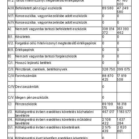
III:2.
Tartós hitelviszonyt megtestesítő értékpapírok
47 160
000
A/III.
Befektetett pénzügyi eszközök
89 580
47 249
580
IV/1.
Koncesszióba, vagyonkezelésbe adott eszközök
0
0
A/IV.
Koncesszióba, vagyonkezelésbe adott eszközök
0
0
A)
Nemzeti vagyonba tartozó befektetett eszközök
338 014
351 393
372
462
B/I.
Készletek
0
0
II/2.
Forgatási célú hitelviszonyt megtestesítő értékpapírok
0
0
B/II.
Értékpapírok
0
0
B)
Nemzeti vagyonba tartozó forgóeszközök
0
0
C/I.
Hosszú lejáratú betétek
0
0
C/II.
Pénztárak, csekkek, betétkönyvek
328 750
399 075
C/III
Forintszámlák
88 870
17 919
.
425
508
C/IV
Devizaszámlák
0
.
C/V.
Idegen pénzeszközök
0
C)
Pénzeszközök
89 199
18 318
175
583
I/3.
Költségvetési évben esedékes követelés közhatalmi
467 017
1 183 577
bevételre
I/4.
Költségvetési évben esedékes követelés működési
2 108
1 637
bevételre
422
284
D/I.
Költségvetési évben esedékes követelések
2 575
2 820
439
861
II/4
Költségvetési évet követően esedékes követelés
0