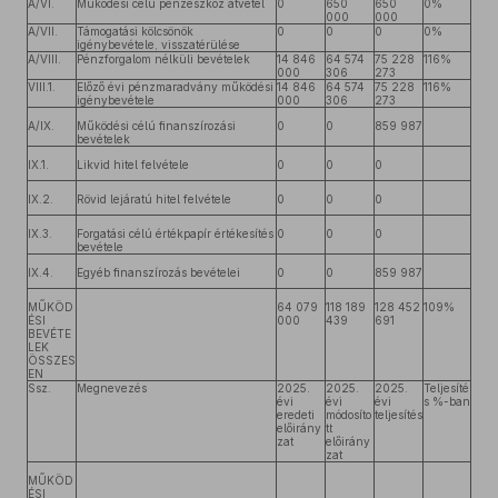
A/VI.
Működési célú pénzeszköz átvétel
0
650
650
0%
000
000
A/VII.
Támogatási kölcsönök
0
0
0
0%
igénybevétele, visszatérülése
A/VIII.
Pénzforgalom nélküli bevételek
14 846
64 574
75 228
116%
000
306
273
VIII.1.
Előző évi pénzmaradvány működési
14 846
64 574
75 228
116%
igénybevétele
000
306
273
A/IX.
Működési célú finanszírozási
0
0
859 987
bevételek
IX.1.
Likvid hitel felvétele
0
0
0
IX.2.
Rövid lejáratú hitel felvétele
0
0
0
IX.3.
Forgatási célú értékpapír értékesítés
0
0
0
bevétele
IX.4.
Egyéb finanszírozás bevételei
0
0
859 987
MŰKÖD
64 079
118 189
128 452
109%
ÉSI
000
439
691
BEVÉTE
LEK
ÖSSZES
EN
Ssz.
Megnevezés
2025.
2025.
2025.
Teljesíté
évi
évi
évi
s %-ban
eredeti
módosíto
teljesítés
előirány
tt
zat
előirány
zat
MŰKÖD
ÉSI