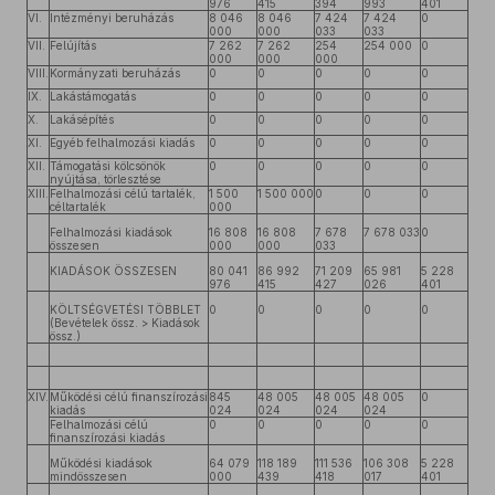
976
415
394
993
401
VI.
Intézményi beruházás
8 046
8 046
7 424
7 424
0
000
000
033
033
VII.
Felújítás
7 262
7 262
254
254 000
0
000
000
000
VIII.
Kormányzati beruházás
0
0
0
0
0
IX.
Lakástámogatás
0
0
0
0
0
X.
Lakásépítés
0
0
0
0
0
XI.
Egyéb felhalmozási kiadás
0
0
0
0
0
XII.
Támogatási kölcsönök
0
0
0
0
0
nyújtása, törlesztése
XIII.
Felhalmozási célú tartalék,
1 500
1 500 000
0
0
0
céltartalék
000
Felhalmozási kiadások
16 808
16 808
7 678
7 678 033
0
összesen
000
000
033
KIADÁSOK ÖSSZESEN
80 041
86 992
71 209
65 981
5 228
976
415
427
026
401
KÖLTSÉGVETÉSI TÖBBLET
0
0
0
0
0
(Bevételek össz. > Kiadások
össz.)
XIV.
Működési célú finanszírozási
845
48 005
48 005
48 005
0
kiadás
024
024
024
024
Felhalmozási célú
0
0
0
0
0
finanszírozási kiadás
Működési kiadások
64 079
118 189
111 536
106 308
5 228
mindösszesen
000
439
418
017
401