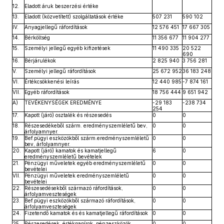
12.
Eladott áruk beszerzési értéke
13.
Eladott (közvetített) szolgáltatások értéke
507 231
590 102
IV.
Anyagjellegű ráfordítások
12 576 451
17 667 305
14.
Bérköltség
11 356 677
11 904 277
15.
Személyi jellegű egyéb kifizetések
11 490 335
20 522
690
16.
Bérjárulékok
2 825 940
3 756 281
V.
Személyi jellegű ráfordítások
25 672 952
36 183 248
VI.
Értékcsökkenési leírás
12 440 985
-7 874 161
VII.
Egyéb ráfordítások
18 756 444
9 651 942
A)
TEVÉKENYSÉGEK EREDMÉNYE
-29 183
-238 734
254
17.
Kapott (járó) osztalék és részesedés
0
0
18.
Részesedékeből szárm. eredményszemléletű bev,
0
0
árfolyamnyer.
19.
Bef.pügyi eszközökből szárm.eredményszemléletű
0
0
bev, árfolyamnyer.
20.
Kapott (járó) kamatok és kamatjellegű
6
0
eredményszemléletű bevételek
21.
Pénzügyi műveletek egyéb eredményszemléletű
0
0
bevételei
VII.
Pénzügyi műveletek eredményszemléletű
0
0
bevételei
22.
Részesedésekből származó ráfordítások,
0
0
árfolyamveszteségek
23.
Bef.pügyi eszközökből származó ráfordítások,
0
0
árfolyamveszteségek
24.
Fizetendő kamatok és és kamatjellegű ráfordítások
0
0
25.
Részesedések, értékpapírok, pénzeszközök
0
0