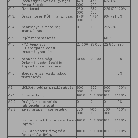
V.1.1.
Pöttömsziget Óvoda és Egységes
478
478
477 467
Óvoda-Bölcsőde
000
000
V.1.2.
Fizikoterápia
230
230
229 510
100%
000
000
V.1.3.
Őriszentpéteri KÖH finanszírozás
1 764
1 764
937 791
0%
000
000
V.1.4.
Bajánsenyei Kirendeltség
0
0
225 387
finanszírozása
V.1.5.
Fépítész finanszírozás
401 193
V.1.6.
NYD Regionális
23 000
23 000
22 800
99%
Hulladékgazdálkodási
Önkormányzati Társ.
V.1.7.
Zalamenti és Őrségi
61 000
61 000
0%
Önkormányzatok Szociális
Alapszolgáltató Intézmény
V.1.8.
Előző évi elszámolásból adódó
0%
visszafizetés
V.2.
Működési célú pénzeszköz átadás
600
600
600
100%
000
000
000
V.2.1.
Bursa ösztöndíj
100 000
100 000
100 000
100%
V.2.2.
Őrségi Vízrendezési és
0
0
0
0%
Talajvédelmi Társulat
V.2.3.
Egyéb társadalmi szervezetek
500
500
500
100%
000
000
000
Civil szervezetek támogatása-Lábas
100 000
100 000
100 000
100%
Pajtások
Civil szervezetek támogatása-
100 000
100 000
100 000
100%
Fortissimi Alapítvány