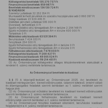
Költségvetési bevételek
135 270 737 Ft
Finanszírozási bevételek
859 987 Ft
Bevételek mindösszesen
136 130 724 Ft
B/ KIADÁSOK
Személyi juttatások 32 252 354 Ft
Munkaadót terhelő járulékok és szociális hozzájárulási adó 3 860 397 Ft
Dologi kiadások 23 929 495 Ft
Ellátottak pénzbeli juttatásai 595 000 Ft
Elvonások, befizetések 0 Ft
Egyéb működési célú támogatások ÁH-n belülre 2 294 148 Ft
Egyéb működési célú támogatások ÁH-n kívülre 600 000 Ft
Tartalékok 0 Ft
Működési célú kiadások
63 531 394 Ft
Beruházások 7 424 033 Ft
Felújítások 254 000 Ft
Egyéb felhalmozási célú támogatások ÁH-n belülre 0 Ft
Egyéb felhalmozási célú támogatások ÁH-n kívülre 0 Ft
Felhalmozási célú kiadások
7 678 033 Ft
Költségvetési kiadások
71 209 427 Ft
Finanszírozási kiadások
48 005 024 Ft
Kiadások mindösszesen
119 214 451 Ft
(3)
Az Önkormányzat költségvetési átlagos létszámkeretének alakulását a
rendelet 6. számú melléklete tartalmazza.
Az Önkormányzat bevételei és kiadásai
3. §
(1)
A képviselő-testület az Önkormányzat 2025. évi bevételeit és
kiadásait mérlegszerűen, kiemelt előirányzatok, valamint kötelező, önként vállalt
és államigazgatási feladatok szerinti bontásban az 1. számú melléklet szerint
hagyja jóvá.
(2)
Az Önkormányzat működési bevételeit és kiadásait kiemelt előirányzatok
szerinti bontásban a 2. számú melléklet tartalmazza.
(3)
Az Önkormányzat felhalmozási bevételeit és kiadásait kiemelt
előirányzatok szerinti bontásban a 3. számú melléklet tartalmazza.
(4)
Az Önkormányzat felújítási kiadásait célonként, beruházási kiadásait
feladatonként a 4. számú melléklet tartalmazza.