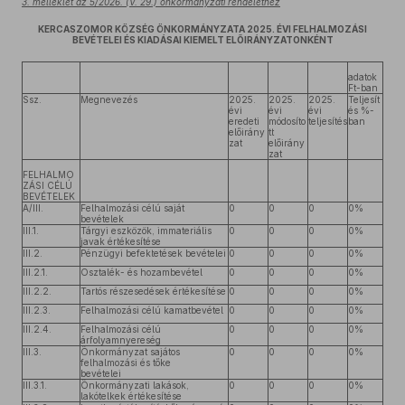
3. melléklet az 5/2026. (V. 29.) önkormányzati rendelethez
KERCASZOMOR KÖZSÉG ÖNKORMÁNYZATA 2025. ÉVI FELHALMOZÁSI
BEVÉTELEI ÉS KIADÁSAI KIEMELT ELŐIRÁNYZATONKÉNT
adatok
Ft-ban
Ssz.
Megnevezés
2025.
2025.
2025.
Teljesít
évi
évi
évi
és %-
eredeti
módosíto
teljesítés
ban
előirány
tt
zat
előirány
zat
FELHALMO
ZÁSI CÉLÚ
BEVÉTELEK
A/III.
Felhalmozási célú saját
0
0
0
0%
bevételek
III.1.
Tárgyi eszközök, immateriális
0
0
0
0%
javak értékesítése
III.2.
Pénzügyi befektetések bevételei
0
0
0
0%
III.2.1.
Osztalék- és hozambevétel
0
0
0
0%
III.2.2.
Tartós részesedések értékesítése
0
0
0
0%
III.2.3.
Felhalmozási célú kamatbevétel
0
0
0
0%
III.2.4.
Felhalmozási célú
0
0
0
0%
árfolyamnyereség
III.3.
Önkormányzat sajátos
0
0
0
0%
felhalmozási és tőke
bevételei
III.3.1.
Önkormányzati lakások,
0
0
0
0%
lakótelkek értékesítése