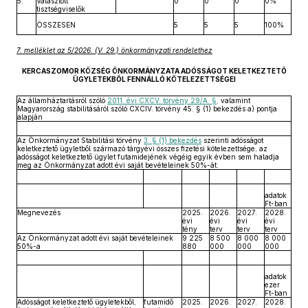
5.
Választott
0
0
0
0%
tisztségviselők
ÖSSZESEN
5
5
5
100%
7. melléklet az 5/2026. (V. 29.) önkormányzati rendelethez
KERCASZOMOR KÖZSÉG ÖNKORMÁNYZATA ADÓSSÁGOT KELETKEZTETŐ
ÜGYLETEKBŐL FENNÁLLÓ KÖTELEZETTSÉGEI
Az államháztartásról szóló
2011. évi CXCV. törvény 29/A. §
, valamint
Magyarország stabilitásáról szóló CXCIV. törvény 45. § (1) bekezdés a) pontja
alapján
Az Önkormányzat Stabilitási törvény
3. § (1) bekezdés
szerinti adósságot
keletkeztető ügyletből származó tárgyévi összes fizetési kötelezettsége, az
adósságot keletkeztető ügylet futamidejének végéig egyik évben sem haladja
meg az Önkormányzat adott évi saját bevételeinek 50%-át.
adatok
Ft-ban
Megnevezés
2025.
2026.
2027.
2028.
évi
évi
évi
évi
tény
terv
terv
terv
Az Önkormányzat adott évi saját bevételeinek
9 225
8 500
8 000
8 000
50%-a
880
000
000
000
adatok
ezer
Ft-ban
Adósságot keletkeztető ügyletekből,
futamidő
2025.
2026.
2027.
2028.