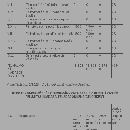
XI.1.
Támogatásértékű felhalmozási
0
0
0
0%
kiadás
XI.2.
Felhalmozási célú pénzeszköz
0
0
0
0%
átadás
B/XII.
Támogatási kölcsönök nyújtása,
0
0
0
0%
törlesztése
B/XIII.
Pénzforgalom nélküli kiadások
1 500
1 500
0
0%
000
000
XIII.1.
Felhalmozási tartalék, céltartalék
1 500
1 500
0
0%
000
000
B/XIV.
Felhalmozási célú finanszírozási
0
0
0
0%
kiadások
IX.1.
Támogatást megelőlegező
0
0
0
0%
hiteltörlesztés
IX.2.
Befektetési célú értékpapír
0
0
0
0%
vásárlás
FELHALMO
16 808
16 808
7 678
46%
ZÁSI
000
000
033
KIADÁSOK
ÖSSZESEN
4. melléklet az 5/2026. (V. 29.) önkormányzati rendelethez
KERCASZOMOR KÖZSÉG ÖNKORMÁNYZATA 2025. ÉVI BERUHÁZÁSI ÉS
FELÚJÍTÁSI KIADÁSAI FELADATONKÉNT/CÉLONKÉNT
adatok
Ft-ban
Ssz.
Megnevezés
2025.
2025.
2025.
Teljesít
évi
évi
évi
és %-
eredeti
módosíto
teljesítés
ban
előirány
tt
zat
előirány