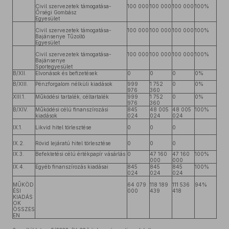
Civil szervezetek támogatása-
100 000
100 000
100 000
100%
Őrségi Gombász
Egyesület
Civil szervezetek támogatása-
100 000
100 000
100 000
100%
Bajánsenye Tűzoltó
Egyesület
Civil szervezetek támogatása-
100 000
100 000
100 000
100%
Bajánsenye
Sportegyesület
B/XII.
Elvonások és befizetések
0
0
0
0%
B/XIII.
Pénzforgalom nélküli kiadások
999
1 752
0
0%
976
360
XIII.1.
Működési tartalék, céltartalék
999
1 752
0
0%
976
360
B/XIV.
Működési célú finanszírozási
845
48 005
48 005
100%
kiadások
024
024
024
IX.1.
Likvid hitel törlesztése
0
0
0
IX.2.
Rövid lejáratú hitel törlesztése
0
0
0
IX.3.
Befektetési célú értékpapír vásárlás
0
47 160
47 160
100%
000
000
IX.4.
Egyéb finanszírozás kiadásai
845
845
845
100%
024
024
024
MŰKÖD
64 079
118 189
111 536
94%
ÉSI
000
439
418
KIADÁS
OK
ÖSSZES
EN