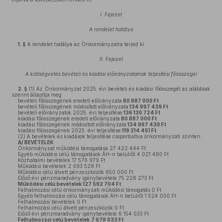
I. Fejezet
A rendelet hatálya
1. §
A rendelet hatálya az Önkormányzatra terjed ki.
II. Fejezet
A költségvetés bevételi és kiadási előirányzatainak teljesítési főösszegei
2. §
(1)
Az Önkormányzat 2025. évi bevételi és kiadási főösszegét az alábbiak
szerint állapítja meg:
bevételi főösszegének eredeti előirányzata
80 887 000 Ft
bevételi főösszegének módosított előirányzata
134 997 439 Ft
bevételi előirányzatok 2025. évi teljesítése
136 130 724 Ft
kiadási főösszegének eredeti előirányzata
80 887 000 Ft
kiadási főösszegének módosított előirányzata
134 997 439 Ft
kiadási főösszegének 2025. évi teljesítése
119 214 451 Ft
(2)
A bevételek és kiadások teljesítése csoportosítva önkormányzati szinten:
A/ BEVÉTELEK
Önkormányzat működési támogatása 27 422 444 Ft
Egyéb működési célú támogatások ÁH-n belülről 4 021 480 Ft
Közhatalmi bevételek 17 576 979 Ft
Működési bevételek 2 693 528 Ft
Működési célú átvett pénzeszközök 650 000 Ft
Előző évi pénzmaradvány igénybevétele 75 228 273 Ft
Működési célú bevételek 127 592 704 Ft
Felhalmozási célú önkormányzati működési támogatás 0 Ft
Egyéb felhalmozási célú támogatások ÁH-n belülről 1 524 000 Ft
Felhalmozási bevételek 0 Ft
Felhalmozási célú átvett pénzeszközök 0 Ft
Előző évi pénzmaradvány igénybevétele 6 154 033 Ft
Felhalmozási célú bevételek
7 678 033 Ft