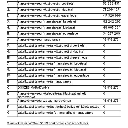
1.
Alaptevékenység költségvetési bevételei
53 888 431
2.
Alaptevékenység költségvetési kiadásai
71 209 427
I.
Alaptevékenység költségvetési egyenlege
-17 320 996
3.
Alaptevékenység finanszírozási bevételei
82 242 293
4.
Alaptevékenység finanszírozási kiadásai
48 005 024
II.
Alaptevékenység finanszírozási egyenlege
34 237 269
A
Alaptevékenység maradványa
16 916 273
5.
Vállalkozási tevékenység költségvetési bevételei
0
6.
Vállalkozási tevékenység költségvetési kiadásai
0
III.
Vállalkozási tevékenység költségvetési egyenlege
0
7.
Vállalkozási tevékenység finanszírozási bevételei
0
8.
Vállalkozási tevékenység finanszírozási kiadásai
0
IV.
Vállalkozási tevékenység finanszírozási egyenlege
0
B
Vállalkozási tevékenység maradványa
0
C
ÖSSZES MARADVÁNY
16 916 273
D
Alaptevékenység kötelezettségvállalással terhelt
0
maradványa
E
Alaptevékenység szabad maradványa
16 916 273
F
Vállalkozási tevékenységet terhelő befizetési kötelezettség
0
G
Vállalkozási tevékenység felhasználható maradványa
0
9. melléklet az 5/2026. (V. 29.) önkormányzati rendelethez