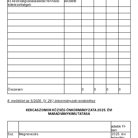
és kezességvállalásokból fennálló
kezdete
kötelezettségek
Összesen:
0
0
0
0
8. melléklet az 5/2026. (V. 29.) önkormányzati rendelethez
KERCASZOMOR KÖZSÉG ÖNKORMÁNYZATA 2025. ÉVI
MARADVÁNYKIMUTATÁSA
adatok Ft-
ban
Ssz.
Megnevezés
2025. évi
teljesítés