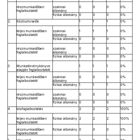
részmunkaidőben
szakmai
0
0
0
0%
foglalkoztatott
állomány
fizikai állomány
0
0
0
0%
2.
Köztisztviselők
1
1
1
0%
teljes munkaidőben
szakmai
1
1
1
0%
foglalkoztatott
állomány
fizikai állomány
0
0
0
0%
részmunkaidőben
szakmai
0
0
0
0%
foglalkoztatott
állomány
fizikai állomány
0
0
0
0%
3.
Munkatörvénykönyve
1
1
1
0%
alapján foglalkoztatott
teljes munkaidőben
szakmai
0
0
0
0%
foglalkoztatott
állomány
fizikai állomány
1
1
1
0%
részmunkaidőben
szakmai
0
0
0
0%
foglalkoztatott
állomány
fizikai állomány
0
0
0
0%
4.
közfoglalkoztatás
2
2
2
100%
teljes munkaidőben
fizikai állomány
2
2
2
100%
foglalkoztatott
részmunkaidőben
fizikai állomány
0
0
0
0%
foglalkoztatott