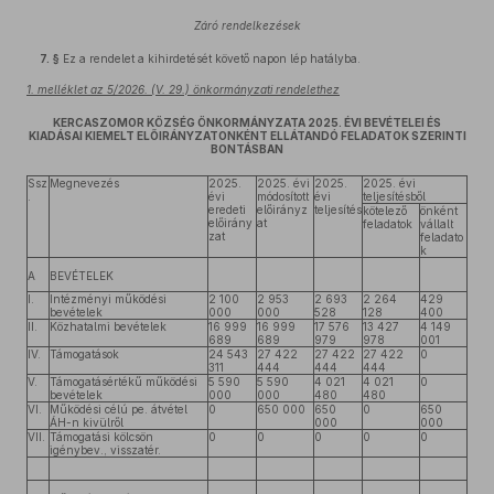
Záró rendelkezések
7. §
Ez a rendelet a kihirdetését követő napon lép hatályba.
1. melléklet az 5/2026. (V. 29.) önkormányzati rendelethez
KERCASZOMOR KÖZSÉG ÖNKORMÁNYZATA 2025. ÉVI BEVÉTELEI ÉS
KIADÁSAI KIEMELT ELŐIRÁNYZATONKÉNT ELLÁTANDÓ FELADATOK SZERINTI
BONTÁSBAN
Ssz
Megnevezés
2025.
2025. évi
2025.
2025. évi
.
évi
módosított
évi
teljesítésből
eredeti
előirányz
teljesítés
kötelező
önként
előirány
at
feladatok
vállalt
zat
feladato
k
A
BEVÉTELEK
I.
Intézményi működési
2 100
2 953
2 693
2 264
429
bevételek
000
000
528
128
400
II.
Közhatalmi bevételek
16 999
16 999
17 576
13 427
4 149
689
689
979
978
001
IV.
Támogatások
24 543
27 422
27 422
27 422
0
311
444
444
444
V.
Támogatásértékű működési
5 590
5 590
4 021
4 021
0
bevételek
000
000
480
480
VI.
Működési célú pe. átvétel
0
650 000
650
0
650
ÁH-n kivülről
000
000
VII.
Támogatási kölcsön
0
0
0
0
0
igénybev., visszatér.