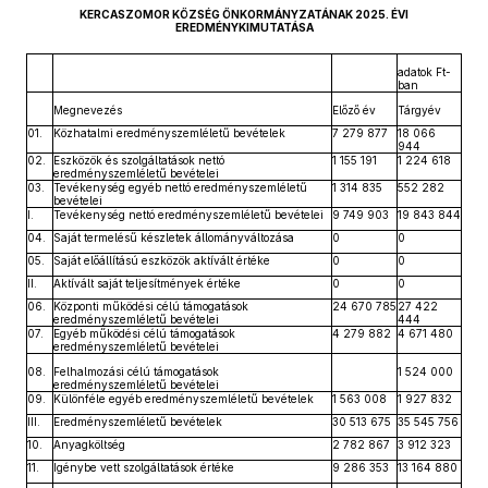
KERCASZOMOR KÖZSÉG ÖNKORMÁNYZATÁNAK 2025. ÉVI
EREDMÉNYKIMUTATÁSA
adatok Ft-
ban
Megnevezés
Előző év
Tárgyév
01.
Közhatalmi eredményszemléletű bevételek
7 279 877
18 066
944
02.
Eszközök és szolgáltatások nettó
1 155 191
1 224 618
eredményszemléletű bevételei
03.
Tevékenység egyéb nettó eredményszemléletű
1 314 835
552 282
bevételei
I.
Tevékenység nettó eredményszemléletű bevételei
9 749 903
19 843 844
04.
Saját termelésű készletek állományváltozása
0
0
05.
Saját előállítású eszközök aktívált értéke
0
0
II.
Aktívált saját teljesítmények értéke
0
0
06.
Központi működési célú támogatások
24 670 785
27 422
eredményszemléletű bevételei
444
07.
Egyéb működési célú támogatások
4 279 882
4 671 480
eredményszemléletű bevételei
08.
Felhalmozási célú támogatások
1 524 000
eredményszemléletű bevételei
09.
Különféle egyéb eredményszemléletű bevételek
1 563 008
1 927 832
III.
Eredményszemléletű bevételek
30 513 675
35 545 756
10.
Anyagköltség
2 782 867
3 912 323
11.
Igénybe vett szolgáltatások értéke
9 286 353
13 164 880