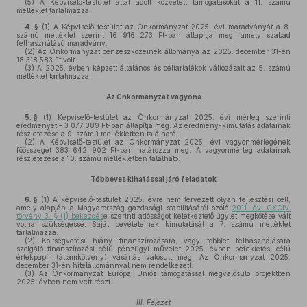
(5)
A Képviselő-testület által adott közvetett támogatásokat a 11. számú
melléklet tartalmazza.
4. §
(1)
A Képviselő-testület az Önkormányzat 2025. évi maradványát a 8.
számú melléklet szerint 16 916 273 Ft-ban állapítja meg, amely szabad
felhasználású maradvány.
(2)
Az Önkormányzat pénzeszközeinek állománya az 2025. december 31-én
18 318 583 Ft volt.
(3)
A 2025. évben képzett általános és céltartalékok változásait az 5. számú
melléklet tartalmazza.
Az Önkormányzat vagyona
5. §
(1)
Képviselő-testület az Önkormányzat 2025. évi mérleg szerinti
eredményét – 3 077 389 Ft-ban állapítja meg. Az eredmény-kimutatás adatainak
részletezése a 9. számú mellékletben található.
(2)
A Képviselő-testület az Önkormányzat 2025. évi vagyonmérlegének
főösszegét 383 642 902 Ft-ban határozza meg. A vagyonmérleg adatainak
részletezése a 10. számú mellékletben található.
Többéves kihatással járó feladatok
6. §
(1)
A képviselő-testület 2025. évre nem tervezett olyan fejlesztési célt,
amely alapján a Magyarország gazdasági stabilitásáról szóló
2011. évi CXCIV.
törvény 3. § (1) bekezdés
e szerinti adósságot keletkeztető ügylet megkötése vált
volna szükségessé. Saját bevételeinek kimutatását a 7. számú melléklet
tartalmazza.
(2)
Költségvetési hiány finanszírozására, vagy többlet felhasználására
szolgáló finanszírozási célú pénzügyi művelet 2025. évben befektetési célú
értékpapír (államkötvény) vásárlás valósult meg. Az Önkormányzat 2025.
december 31-én hitelállománnyal nem rendelkezett.
(3)
Az Önkormányzat Európai Uniós támogatással megvalósuló projektben
2025. évben nem vett részt.
III. Fejezet