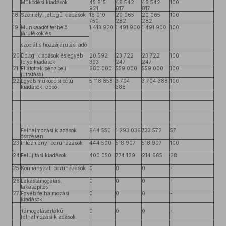
Működési kiadások
45 815
49 542
49 542
100
921
817
817
18.
Személyi jellegű kiadások
18 010
20 065
20 065
100
750
282
282
19.
Munkaadót terhelő
1 413 920
1 491 900
1 491 900
100
járulékok és
szociális hozzájárulási adó
20
Dologi kiadások és egyéb
20 592
23 722
23 722
100
.
folyó kiadások
393
247
247
21.
Ellátottak pénzbeli
680 000
559 000
559 000
100
juttatásai
22
Egyéb működési célú
5 118 858
3 704
3 704 388
100
.
kiadások, ebből
388
Felhalmozási kiadások
844 550
1 293 036
733 572
57
összesen
23
Intézményi beruházások
444 500
518 907
518 907
100
.
24
Felújítási kiadások
400 050
774 129
214 665
28
.
25
Kormányzati beruházások
0
0
0
-
.
26
Lakástámogatás,
0
0
0
-
.
lakásépítés
27.
Egyéb felhalmozási
0
0
0
-
kiadások
Támogatásértékű
0
0
0
-
felhalmozási kiadások