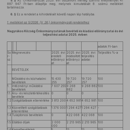
5. §
Az Önkormányzat 2025. évi összevont mérleg szerinti eredményét 41
887 947 Ft-ban állapítja meg, melynek kimutatását 8. számú melléklet
tartalmazza.
6. §
Ez a rendelet a kihirdetését követő napon lép hatályba.
1. melléklet az 5/2026. (V. 26.) önkormányzati rendelethez
Nagyrákos Község Önkormányzatának bevételi és kiadási előirányzatai és évi
teljesítési adatai 2025. évben
adatok Ft-ban
So
Megnevezés
2025. évi
2025. évi
2025. évi
Teljesítés %-a
r-
eredeti
módosított
teljesítés
sz.
előirányz
előirányz
adatai
at
at
BEVÉTELEK
Működési és közhatalmi
15 430
19 720
19 720
100
bevételek
255
257
257
1.
Intézményi működési
7 607 255
9 268
9 268 882
100
bevételek
882
1.1.
Áru- és készletértékesítés
0
0
0
-
bevétele
1.2
Szolgáltatások ellenértéke
3 813 200
4 652 981
4 652 981
100
.
1.3
Közvetített szolgáltatások
1 376 000
1 294 427
1 294 427
-
.
ellenértéke
1.4
Tulajdonosi bevételek
0
422 068
422 068
100
.
1.5
Ellátási díjak
2 000
2 213 965
2 213 965
100
.
000
1.6
Kamatbevételek
5
13
13
100