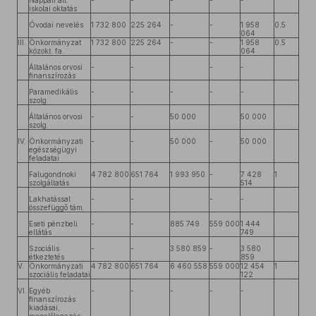
Nappali ált.
-
-
-
-
-
iskolai oktatás
Óvodai nevelés
1 732 800
225 264
-
-
1 958
0,5
064
III.
Önkormányzat
1 732 800
225 264
-
-
1 958
0,5
közokt. fa.
064
Általános orvosi
-
-
-
-
finanszírozás
Paramedikális
-
-
-
-
-
szolg.
Általános orvosi
-
-
50 000
50 000
szolg.
IV.
Önkormányzati
-
-
50 000
-
50 000
egészségügyi
feladatai
Falugondnoki
4 782 800
651 764
1 993 950
-
7 428
1
szolgáltatás
514
Lakhatással
-
-
-
-
összefüggő tám.
Eseti pénzbeli
-
-
885 749
559 000
1 444
ellátás
749
Szociális
-
-
3 580 859
-
3 580
étkeztetés
859
V.
Önkormányzati
4 782 800
651 764
6 460 558
559 000
12 454
1
szociális feladatai
122
VI.
Egyéb
-
-
-
-
-
finanszírozás
kiadásai,