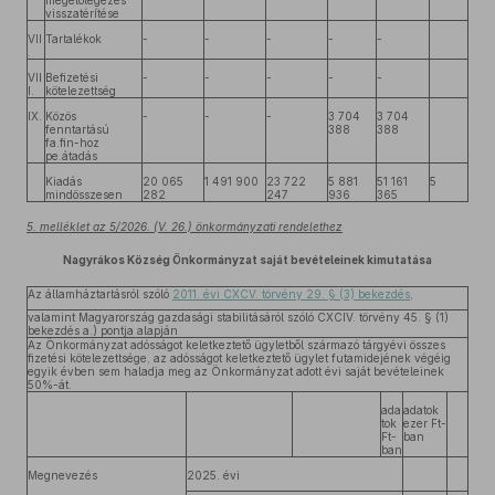
megelőlegezés
visszatérítése
VII
Tartalékok
-
-
-
-
-
.
VII
Befizetési
-
-
-
-
-
I.
kötelezettség
IX.
Közös
-
-
-
3 704
3 704
fenntartású
388
388
fa.fin-hoz
pe.átadás
Kiadás
20 065
1 491 900
23 722
5 881
51 161
5
mindösszesen
282
247
936
365
5. melléklet az 5/2026. (V. 26.) önkormányzati rendelethez
Nagyrákos Község Önkormányzat saját bevételeinek kimutatása
Az államháztartásról szóló
2011. évi CXCV. törvény 29. § (3) bekezdés
,
valamint Magyarország gazdasági stabilitásáról szóló CXCIV. törvény 45. § (1)
bekezdés a.) pontja alapján
Az Önkormányzat adósságot keletkeztető ügyletből származó tárgyévi összes
fizetési kötelezettsége, az adósságot keletkeztető ügylet futamidejének végéig
egyik évben sem haladja meg az Önkormányzat adott évi saját bevételeinek
50%-át.
ada
adatok
tok
ezer Ft-
Ft-
ban
ban
Megnevezés
2025. évi