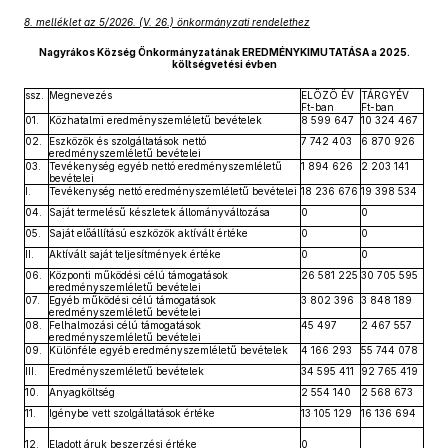
8. melléklet az 5/2026. (V. 26.) önkormányzati rendelethez
Nagyrákos Község Önkormányzatának EREDMÉNYKIMUTATÁSA a 2025.
költségvetési évben
ssz.
Megnevezés
ELŐZŐ ÉV
TÁRGYÉV
Ft-ban
Ft-ban
01.
Közhatalmi eredményszemléletű bevételek
8 599 647
10 324 467
02.
Eszközök és szolgáltatások nettó
7 742 403
6 870 926
eredményszemléletű bevételei
03.
Tevékenység egyéb nettó eredményszemléletű
1 894 626
2 203 141
bevételei
I.
Tevékenység nettó eredményszemléletű bevételei
18 236 676
19 398 534
04.
Saját termelésű készletek állományváltozása
0
0
05.
Saját előállítású eszközök aktívált értéke
0
0
II.
Aktívált saját teljesítmények értéke
0
0
06.
Központi működési célú támogatások
26 581 225
30 705 595
eredményszemléletű bevételei
07.
Egyéb működési célú támogatások
3 802 396
3 848 189
eredményszemléletű bevételei
08.
Felhalmozási célú támogatások
45 497
2 467 557
eredményszemléletű bevételei
09.
Különféle egyéb eredményszemléletű bevételek
4 166 293
55 744 078
III.
Eredményszemléletű bevételek
34 595 411
92 765 419
10.
Anyagköltség
2 554 140
2 568 673
11.
Igénybe vett szolgáltatások értéke
13 105 129
16 136 694
12.
Eladott áruk beszerzési értéke
0