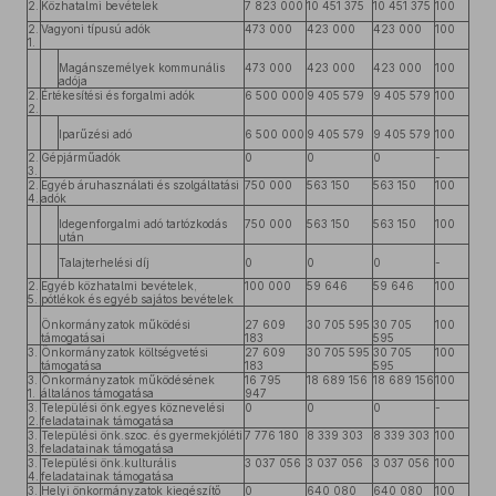
2.
Közhatalmi bevételek
7 823 000
10 451 375
10 451 375
100
2.
Vagyoni típusú adók
473 000
423 000
423 000
100
1.
Magánszemélyek kommunális
473 000
423 000
423 000
100
adója
2.
Értékesítési és forgalmi adók
6 500 000
9 405 579
9 405 579
100
2.
Iparűzési adó
6 500 000
9 405 579
9 405 579
100
2.
Gépjárműadók
0
0
0
-
3.
2.
Egyéb áruhasználati és szolgáltatási
750 000
563 150
563 150
100
4.
adók
Idegenforgalmi adó tartózkodás
750 000
563 150
563 150
100
után
Talajterhelési díj
0
0
0
-
2.
Egyéb közhatalmi bevételek,
100 000
59 646
59 646
100
5.
pótlékok és egyéb sajátos bevételek
Önkormányzatok működési
27 609
30 705 595
30 705
100
támogatásai
183
595
3.
Önkormányzatok költségvetési
27 609
30 705 595
30 705
100
támogatása
183
595
3.
Önkormányzatok működésének
16 795
18 689 156
18 689 156
100
1.
általános támogatása
947
3.
Települési önk.egyes köznevelési
0
0
0
-
2.
feladatainak támogatása
3.
Települési önk.szoc. és gyermekjóléti
7 776 180
8 339 303
8 339 303
100
3.
feladatainak támogatása
3.
Települési önk.kulturális
3 037 056
3 037 056
3 037 056
100
4.
feladatainak támogatása
3.
Helyi önkormányzatok kiegészítő
0
640 080
640 080
100