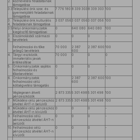
2.
köznevelési feladatainak
támogatása
3.3
Települési önk.szoc. és
7 776 180
8 339 303
8 339 303
100
.
gyermekjóléti feladatainak
támogatása
3.
Települési önk.kulturális
3 037 056
3 037 056
3 037 056
100
4.
feladatainak támogatása
3.5
Helyi önkormányzatok
0
640 080
640 080
100
.
kiegészítő támogatásai
3.
Elszámolásból származó
0
0
0
-
6.
bevételek
Felhalmozási és tőke
70 000
2 387
2 387 600
100
jellegű bevételek
600
4.
Tárgyi eszközök,
70 000
0
0
0
immateriális javak
értékesítése
5.
Önkormányzatok sajátos
0
0
0
-
felhalmozási és
tőkebevételei
6.
Önkormányzatok
0
2 387
2 387 600
100
felhalmozási célú
600
költségvetési támogatás
Véglegesen átvett
2 873 335
5 301 498
5 301 498
100
pénzeszközök
7.
Működési célú pénzeszköz
2 873 335
5 301 498
5 301 498
100
átvétel ÁHT-n belülről
8.
Működési célú pénzeszköz
0
0
0
-
átvétel ÁHT-n kívülről
9.
Felhalmozási célú
0
0
0
-
pénzeszköz átvétel ÁHT-n
belülről
10.
Felhalmozási célú
0
0
0
-
pénzeszköz átvétel ÁHT-n
kívülről