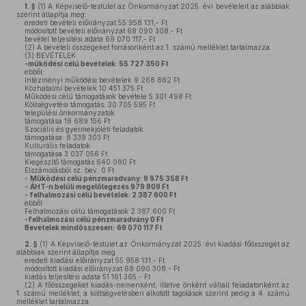
1. §
(1)
A Képviselő-testület az Önkormányzat 2025. évi bevételeit az alábbiak
szerint állapítja meg:
eredeti bevételi előirányzat 55 958 131,- Ft
módosított bevételi előirányzat 68 090 308,- Ft
bevétel teljesítési adata 69 070 117,- Ft
(2)
A bevételi összegeket forrásonként az 1. számú melléklet tartalmazza.
(3)
BEVÉTELEK
-működési célú bevételek: 55 727 350 Ft
ebből:
Intézményi működési bevételek 9 268 882 Ft
Közhatalmi bevételek 10 451 375 Ft
Működési célú támogatások bevétele 5 301 498 Ft
Költségvetési támogatás: 30 705 595 Ft
települési önkormányzatok
támogatása 18 689 156 Ft
Szociális és gyermekjóléti feladatok
támogatása: 8 339 303 Ft
Kulturális feladatok
támogatása 3 037 056 Ft
Kiegészítő támogatás 640 080 Ft
Elszámolásból sz. bev. 0 Ft
-
Működési célú pénzmaradvány: 9 975 358 Ft
-
ÁHT-n belüli megelőlegezés 979 809 Ft
- felhalmozási célú bevételek: 2 387 600 Ft
ebből:
Felhalmozási célú támogatások 2 387 600 Ft
-felhalmozási célú pénzmaradvány 0 Ft
Bevételek mindösszesen:
69 070 117 Ft
2. §
(1)
A Képviselő-testület az Önkormányzat 2025. évi kiadási főösszegét az
alábbiak szerint állapítja meg
eredeti kiadási előirányzat 55 958 131,- Ft
módosított kiadási előirányzat 68 090 308,- Ft
kiadás teljesítési adata 51 161 365,- Ft
(2)
A főösszegeket kiadás-nemenként, illetve önként vállalt feladatonként az
1. számú melléklet; a költségvetésben alkotott tagolások szerint pedig a 4. számú
melléklet tartalmazza.