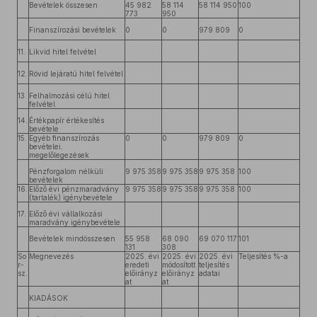
Bevételek összesen
45 982
58 114
58 114 950
100
773
950
Finanszírozási bevételek
0
0
979 809
0
11.
Likvid hitel felvétel
12.
Rövid lejáratú hitel felvétel
13.
Felhalmozási célú hitel
felvétel
14.
Értékpapír értékesítés
bevétele
15.
Egyéb finanszírozás
0
0
979 809
0
bevételei,
megelőlegezések
Pénzforgalom nélküli
9 975 358
9 975 358
9 975 358
100
bevételek
16.
Előző évi pénzmaradvány
9 975 358
9 975 358
9 975 358
100
(tartalék) igénybevétele
17.
Előző évi vállalkozási
maradvány igénybevétele
Bevételek mindösszesen
55 958
68 090
69 070 117
101
131
308
So
Megnevezés
2025. évi
2025. évi
2025. évi
Teljesítés %-a
r-
eredeti
módosított
teljesítés
sz.
előirányz
előirányz
adatai
at
at
KIADÁSOK