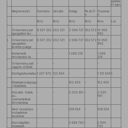
adatok
Ft-ban
Megnevezés
Személyi
Járulék
Dologi
Pe.át./F
Összese
h
n
tény
tény
tény
tény
tény
Lsz
Önkormányzat
8 307 252
202 321
2 096 737
352 572
10 958
igazgatási tev.
882
I.
Önkormányzat
8 307 252
202 321
2 096 737
352 572
10 958
igazgatási
882
tevékenysége
Köztemető
-
-
1 099 216
1 099
fenntartási fa.
216
Önkormányzati
-
-
-
vagyon működ.
Közfoglalkoztatás
1 207 970
123 664
-
-
1 331 634
1
Állategészségügy
-
-
152 400
-
152 400
i feladatok
Közutak, hidak,
-
-
2 020 951
-
2 020
au.,
951
üzemeltetése
fenntartása
Nem veszélyes
-
-
338 554
-
338 554
hulladékok
kezelése
Közvilágítási
-
-
3 694 763
-
3 694
feladatok
763