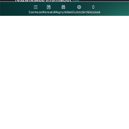
kattintva olvashat.
Szerkezet
Keresés
Megnyitottak
Eszköztár
Változások
Kapcsolat
Felhasználási feltételek
PDF
Akadálymentesítési nyilatkozat
Adatkezelési tájékoztató