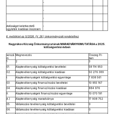
-
-
-
Adósságot keletkeztető
-
ügyletek kiadásai összesen:
6. melléklet az 5/2026. (V. 26.) önkormányzati rendelethez
Nagyrákos Község Önkormányzatának MARADVÁNYKIMUTATÁSA a 2025.
költségvetési évben
sorszá
Megnevezés
Összeg Ft-
m
ban
1
2
3
01.
Alaptevékenység költségvetési bevételei
58 114 950
02.
Alaptevékenység költségvetési kiadásai
50 276 389
I.
Alaptevékenységek költségvetési egyenlege
7 838 561
03.
Alaptevékenység finanszírozási bevételei
10 955 167
04.
Alaptevékenység finanszírozási kiadásai
884 976
II.
Alaptevékenységek finanszírozási egyenlege
10 070 191
A.)
Alaptevékenység maradványa
17 908 752
05.
Vállakozási tevékenység költségvetési bevételei
0
06.
Vállakozási tevékenység költségvetési kiadásai
0