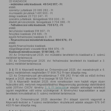
(3)
KIADÁSOK
- működési célú kiadások:
49 542 817,- Ft
ebből:
személyi juttatások 20 065 282,- Ft
munkaadói járulékok 1 491 900,- Ft
dologi kiadások 23 722 247,- Ft
szociális juttatások, támogatások 559 000,- Ft
átadott pénzeszközök, támogatások 3 704 388,- Ft
- felhalmozási célú kiadások:
733 572,- Ft
ebből:
beruházási kiadások 518 907,- Ft
felújítási kiadások 214 665,- Ft
egyéb felhalmozási kiadások 0,- Ft
- finanszírozási műveletek kiadásai: 884 976,- Ft
ebből:
egyéb finanszírozási kiadások,
megelőlegezések visszatérítése 884 976,- Ft
Kiadások mindösszesen:
51 161 365,- Ft
(4)
Az Önkormányzat 2025. évi működési bevételeit és kiadásait a 2. számú
melléklet tartalmazza.
(5)
Az Önkormányzat 2025. évi felhalmozási bevételeit és kiadásait a 3.
számú melléklet tartalmazza.
3. §
(1)
A Képviselő-testület az Önkormányzat 2025. évi maradványát a 6.
számú mellékletnek megfelelően 17 908 752 Ft-ban állapítja meg.
(2)
Az Önkormányzat pénzállománya 7 618 282 Ft-tal nőtt az előző évihez
képest, a 2025. december 31-ei összege 18 125 754 Ft.
(3)
A Képviselő- testület 2025. évre vonatkozóan nem hajtott végre olyan
fejlesztési célt, melynek megvalósításához Magyarország gazdasági stabilitásáról
szóló 2011.évi CXCIV. törvény
3. § (1) bekezdés
e alapján adósságot keletkező
ügylet megkötése vált volna szükségessé. A törvényhez kapcsolódóan a saját
bevételek kimutatását az 5. számú melléklet tartalmazza.
4. §
Az Önkormányzat 2025. december 31-i állapot szerinti vagyonát a
Képviselő-testület a 7.számú mellékletben részletezett adatok alapján 676 541
403 Ft-ban állapítja meg.