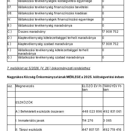
III.
Vállakozási tevékenységek költségvetési egyenlege
0
07.
Vállakozási tevékenység finanszírozási bevételei
0
08.
Vállakozási tevékenység finanszírozási kiadásai
0
IV.
Vállakozási tevékenységek finanszírozási egyenlege
0
B.)
Vállakozási tevékenység maradványa
0
C.)
Összes maradvány
17 908 752
D.)
Alaptevékenység kötelezettséggel terhelt maradványa
0
E.)
Alaptevékenység szabad maradványa
17 908 752
F.)
Vállalkozási tevékenység kötelezettséggel terhelt
0
maradványa
G.)
Vállalkozási tevékenység szabad maradványa
0
7. melléklet az 5/2026. (V. 26.) önkormányzati rendelethez
Nagyrákos Község Önkormányzatának MÉRLEGE a 2025. költségvetési évben
ssz.
Megnevezés
ELŐZŐ ÉV Ft-
TÁRGYÉV Ft-
ban
ban
ESZKÖZÖK
A.) Befektetett eszközök összesen
448 023 896
492 831 061
I. Immateriális javak
114 276
3 065
II. Tárgyi eszközök
447 801 131
492 719 416