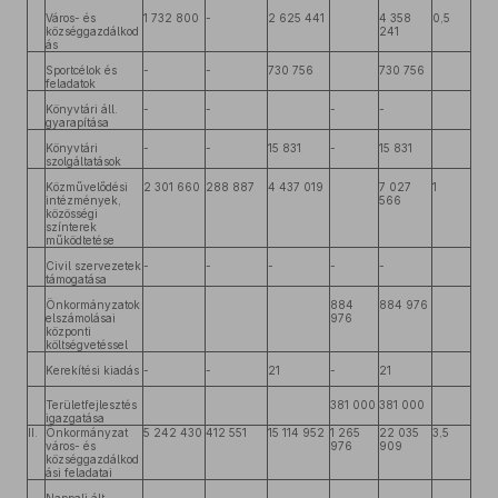
Város- és
1 732 800
-
2 625 441
4 358
0,5
községgazdálkod
241
ás
Sportcélok és
-
-
730 756
730 756
feladatok
Könyvtári áll.
-
-
-
-
gyarapítása
Könyvtári
-
-
15 831
-
15 831
szolgáltatások
Közművelődési
2 301 660
288 887
4 437 019
7 027
1
intézmények,
566
közösségi
színterek
működtetése
Civil szervezetek
-
-
-
-
-
támogatása
Önkormányzatok
884
884 976
elszámolásai
976
központi
költségvetéssel
Kerekítési kiadás
-
-
21
-
21
Területfejlesztés
381 000
381 000
igazgatása
II.
Önkormányzat
5 242 430
412 551
15 114 952
1 265
22 035
3,5
város- és
976
909
községgazdálkod
ási feladatai