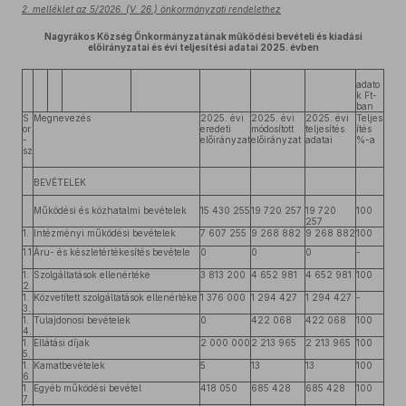
2. melléklet az 5/2026. (V. 26.) önkormányzati rendelethez
Nagyrákos Község Önkormányzatának működési bevételi és kiadási
előirányzatai és évi teljesítési adatai 2025. évben
adato
k Ft-
ban
S
Megnevezés
2025. évi
2025. évi
2025. évi
Teljes
or
eredeti
módosított
teljesítés
ítés
-
előirányzat
előirányzat
adatai
%-a
sz
.
BEVÉTELEK
Működési és közhatalmi bevételek
15 430 255
19 720 257
19 720
100
257
1.
Intézményi működési bevételek
7 607 255
9 268 882
9 268 882
100
1.1
Áru- és készletértékesítés bevétele
0
0
0
-
.
1.
Szolgáltatások ellenértéke
3 813 200
4 652 981
4 652 981
100
2.
1.
Közvetített szolgáltatások ellenértéke
1 376 000
1 294 427
1 294 427
-
3.
1.
Tulajdonosi bevételek
0
422 068
422 068
100
4.
1.
Ellátási díjak
2 000 000
2 213 965
2 213 965
100
5.
1.
Kamatbevételek
5
13
13
100
6.
1.
Egyéb működési bevétel
418 050
685 428
685 428
100
7.