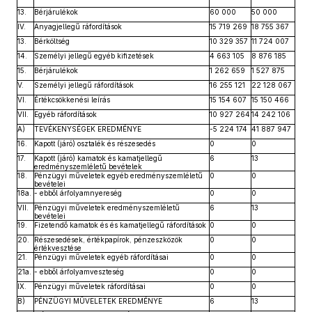
13.
Bérjárulékok
60 000
50 000
IV.
Anyagjellegű ráfordítások
15 719 269
18 755 367
13.
Bérköltség
10 329 357
11 724 007
14.
Személyi jellegű egyéb kifizetések
4 663 105
8 876 185
15.
Bérjárulékok
1 262 659
1 527 875
V.
Személyi jellegű ráfordítások
16 255 121
22 128 067
VI.
Értékcsökkenési leírás
15 154 607
15 150 466
VII.
Egyéb ráfordítások
10 927 264
14 242 106
A)
TEVÉKENYSÉGEK EREDMÉNYE
-5 224 174
41 887 947
16.
Kapott (járó) osztalék és részesedés
0
0
17.
Kapott (járó) kamatok és kamatjellegű
6
13
eredményszemléletű bevételek
18.
Pénzügyi műveletek egyéb eredményszemléletű
0
0
bevételei
18a.
- ebből árfolyamnyereség
0
0
VII.
Pénzügyi műveletek eredményszemléletű
6
13
bevételei
19.
Fizetendő kamatok és és kamatjellegű ráfordítások
0
0
20.
Részesedések, értékpapírok, pénzeszközök
0
0
értékvesztése
21.
Pénzügyi műveletek egyéb ráfordításai
0
0
21a.
- ebből árfolyamveszteség
0
0
IX.
Pénzügyi műveletek ráfordításai
0
0
B)
PÉNZÜGYI MŰVELETEK EREDMÉNYE
6
13