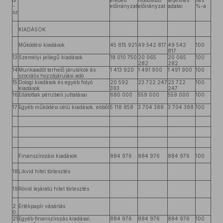
or
eredeti
módosított
teljesítés
ítés
-
előirányzat
előirányzat
adatai
%-a
sz
.
KIADÁSOK
Működési kiadások
45 815 921
49 542 817
49 542
100
817
13
Személyi jellegű kiadások
18 010 750
20 065
20 065
100
.
282
282
14
Munkaadót terhelő járulékok és
1 413 920
1 491 900
1 491 900
100
.
szociális hozzájárulási adó
15
Dologi kiadások és egyéb folyó
20 592
23 722 247
23 722
100
.
kiadások
393
247
16
Ellátottak pénzbeli juttatásai
680 000
559 000
559 000
100
.
17
Egyéb működési célú kiadások, ebből
5 118 858
3 704 388
3 704 388
100
.
Finanszírozási kiadások
884 976
884 976
884 976
100
18
Likvid hitel törlesztés
.
19
Rövid lejáratú hitel törlesztés
.
2
Értékpapír vásárlás
0.
21
Egyéb finanszírozás kiadásai,
884 976
884 976
884 976
100