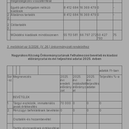
megelőlegezés visszatérítése
Egyéb pénzforgalom nélküli
8 412 684
16 369 479
0
-
kiadások
2
Általános tartalék
8 412 684
16 369 479
0
-
2.
2
Céltartalék
3.
Működési kiadások mindösszesen
55 113 581
66 797 272
50 427
75
793
3. melléklet az 5/2026. (V. 26.) önkormányzati rendelethez
Nagyrákos Község Önkormányzatának felhalmozási bevételi és kiadási
előirányzatai és évi teljesítési adatai 2025. évben
adatok Ft-ban
Sor
Megnevezés
2025.
2025.
2025.
Teljesítés %-a
-sz.
évi
évi
évi
eredeti
módosított
teljesítés
előirány
előirányz
adatai
zat
at
BEVÉTELEK
1.
Tárgyi eszközök, immateriális
70 000
0
0
0
javak értékesítés
2.
Pénzügyi befektetések bevételei
0
0
0
0
Osztalék-és hozambevétel
Tartós részesedések értékesítése