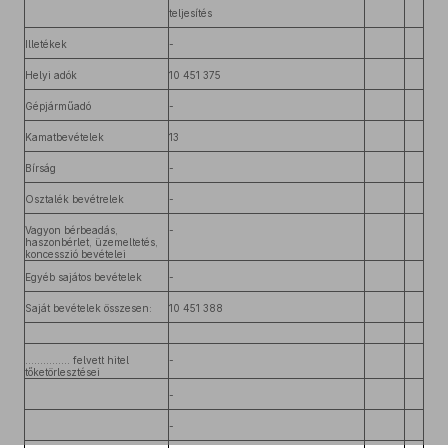
teljesítés
Illetékek
-
Helyi adók
10 451 375
Gépjárműadó
-
Kamatbevételek
13
Bírság
-
Osztalék bevétrelek
-
Vagyon bérbeadás,
-
haszonbérlet, üzemeltetés,
koncesszió bevételei
Egyéb sajátos bevételek
-
Saját bevételek összesen:
10 451 388
…………... felvett hitel
-
tőketörlesztései
-
-