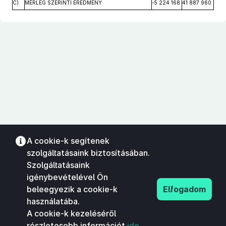
C)
MÉRLEG SZERINTI EREDMÉNY
-5 224 168
41 887 960
A cookie-k segítenek
szolgáltatásaink biztosításában.
Szolgáltatásaink
igénybevételével Ön
beleegyezik a cookie-k
Elfogadom
használatába.
A cookie-k kezeléséről
részletesebb információt
ide