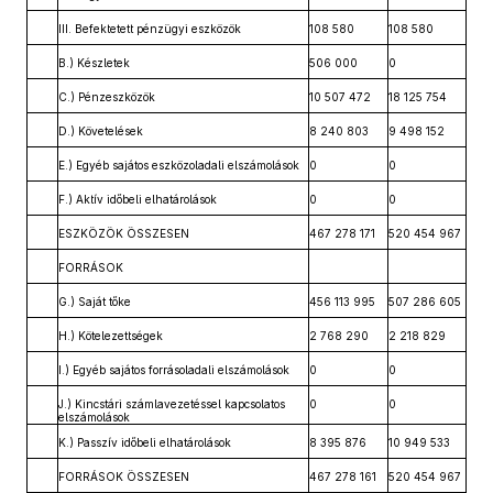
III. Befektetett pénzügyi eszközök
108 580
108 580
B.) Készletek
506 000
0
C.) Pénzeszközök
10 507 472
18 125 754
D.) Követelések
8 240 803
9 498 152
E.) Egyéb sajátos eszközoladali elszámolások
0
0
F.) Aktív időbeli elhatárolások
0
0
ESZKÖZÖK ÖSSZESEN
467 278 171
520 454 967
FORRÁSOK
G.) Saját tőke
456 113 995
507 286 605
H.) Kötelezettségek
2 768 290
2 218 829
I.) Egyéb sajátos forrásoladali elszámolások
0
0
J.) Kincstári számlavezetéssel kapcsolatos
0
0
elszámolások
K.) Passzív időbeli elhatárolások
8 395 876
10 949 533
FORRÁSOK ÖSSZESEN
467 278 161
520 454 967