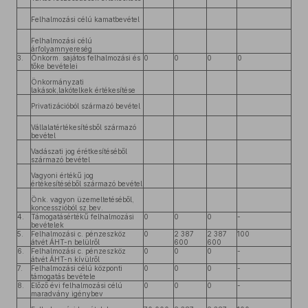
Felhalmozási célú kamatbevétel
Felhalmozási célú
árfolyamnyereség
3.
Önkorm. sajátos felhalmozási és
0
0
0
0
tőke bevételei
Önkormányzati
lakások,lakótelkek értékesítése
Privatizációból származó bevétel
Vállalatértékesítésből származó
bevétel
Vadászati jog érétkesítéséből
származó bevétel
Vagyoni értékű jog
értékesítéséből származó bevétel
Önk. vagyon üzemeltetéséből,
koncesszióból sz.bev.
4.
Támogatásértékű felhalmozási
0
0
0
-
bevételek
5.
Felhalmozási c. pénzeszköz
0
2 387
2 387
100
átvét ÁHT-n belülről
600
600
6.
Felhalmozási c. pénzeszköz
0
0
0
-
átvét ÁHT-n kívülről
7.
Felhalmozási célú központi
0
0
0
-
támogatás bevétele
8.
Előző évi felhalmozási célú
0
0
0
-
maradvány igénybev