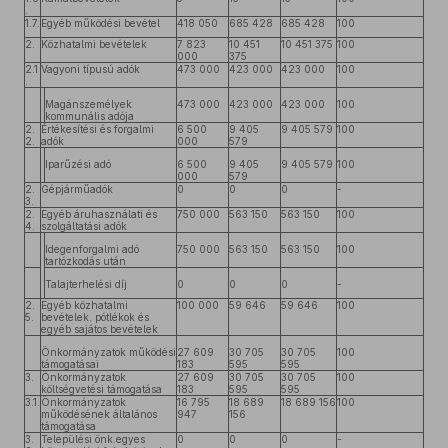
.
1.7.
Egyéb működési bevétel
418 050
685 428
685 428
100
2.
Közhatalmi bevételek
7 823
10 451
10 451 375
100
000
375
2.1
Vagyoni típusú adók
473 000
423 000
423 000
100
.
Magánszemélyek
473 000
423 000
423 000
100
kommunális adója
2.
Értékesítési és forgalmi
6 500
9 405
9 405 579
100
2.
adók
000
579
Iparűzési adó
6 500
9 405
9 405 579
100
000
579
2.
Gépjárműadók
0
0
0
-
3.
2.
Egyéb áruhasználati és
750 000
563 150
563 150
100
4.
szolgáltatási adók
Idegenforgalmi adó
750 000
563 150
563 150
100
tartózkodás után
Talajterhelési díj
0
0
0
-
2.
Egyéb közhatalmi
100 000
59 646
59 646
100
5.
bevételek, pótlékok és
egyéb sajátos bevételek
Önkormányzatok működési
27 609
30 705
30 705
100
támogatásai
183
595
595
3.
Önkormányzatok
27 609
30 705
30 705
100
költségvetési támogatása
183
595
595
3.1.
Önkormányzatok
16 795
18 689
18 689 156
100
működésének általános
947
156
támogatása
3.
Települési önk.egyes
0
0
0
-