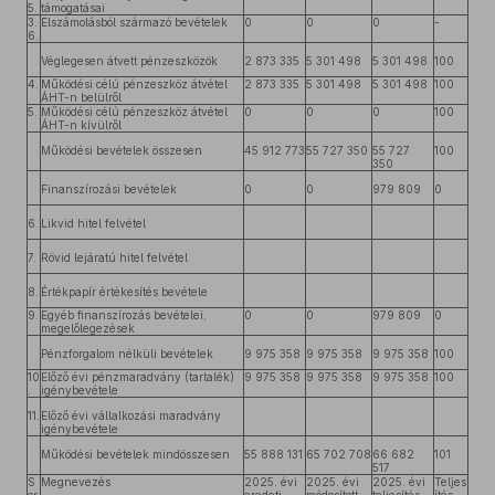
5.
támogatásai
3.
Elszámolásból származó bevételek
0
0
0
-
6.
Véglegesen átvett pénzeszközök
2 873 335
5 301 498
5 301 498
100
4.
Működési célú pénzeszköz átvétel
2 873 335
5 301 498
5 301 498
100
ÁHT-n belülről
5.
Működési célú pénzeszköz átvétel
0
0
0
100
ÁHT-n kívülről
Működési bevételek összesen
45 912 773
55 727 350
55 727
100
350
Finanszírozási bevételek
0
0
979 809
0
6.
Likvid hitel felvétel
7.
Rövid lejáratú hitel felvétel
8.
Értékpapír értékesítés bevétele
9.
Egyéb finanszírozás bevételei,
0
0
979 809
0
megelőlegezések
Pénzforgalom nélküli bevételek
9 975 358
9 975 358
9 975 358
100
10
Előző évi pénzmaradvány (tartalék)
9 975 358
9 975 358
9 975 358
100
.
igénybevétele
11.
Előző évi vállalkozási maradvány
igénybevétele
Működési bevételek mindösszesen
55 888 131
65 702 708
66 682
101
517
S
Megnevezés
2025. évi
2025. évi
2025. évi
Teljes