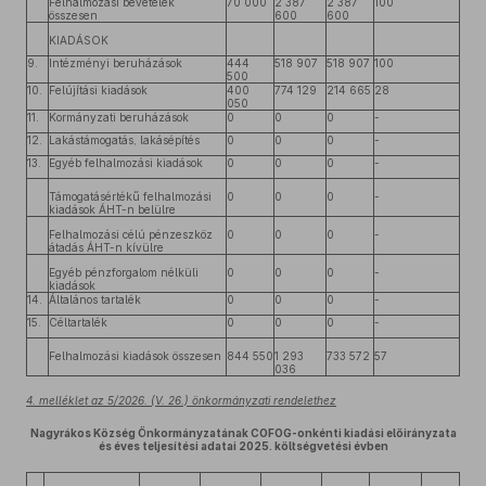
Felhalmozási bevételek
70 000
2 387
2 387
100
összesen
600
600
KIADÁSOK
9.
Intézményi beruházások
444
518 907
518 907
100
500
10.
Felújítási kiadások
400
774 129
214 665
28
050
11.
Kormányzati beruházások
0
0
0
-
12.
Lakástámogatás, lakásépítés
0
0
0
-
13.
Egyéb felhalmozási kiadások
0
0
0
-
Támogatásértékű felhalmozási
0
0
0
-
kiadások ÁHT-n belülre
Felhalmozási célú pénzeszköz
0
0
0
-
átadás ÁHT-n kívülre
Egyéb pénzforgalom nélküli
0
0
0
-
kiadások
14.
Általános tartalék
0
0
0
-
15.
Céltartalék
0
0
0
-
Felhalmozási kiadások összesen
844 550
1 293
733 572
57
036
4. melléklet az 5/2026. (V. 26.) önkormányzati rendelethez
Nagyrákos Község Önkormányzatának COFOG-onkénti kiadási előirányzata
és éves teljesítési adatai 2025. költségvetési évben