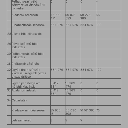
Felhalmozási célú
0
0
0
-
pénzeszköz átadás ÁHT-
nkívülre
Kiadások összesen
46 660
50 835
50 276
99
471
853
389
Finanszírozási kiadások
884 976
884 976
884 976
100
28
Likvid hitel törlesztés
.
29
Rövid lejáratú hitel
.
törlesztés
30
Felhalmozási célú hitel
.
törlesztés
31.
Értékpapír vásárlás
32
Egyéb finanszírozás
884 976
884 976
884 976
100
.
kiadásai, megelőlegezés
visszatérítése
Egyéb pénzforgalom
8 412
16 369
0
0
nélküli kiadások
684
479
33.
Általános tartalék
8 412
16 369
0
0
684
479
34
Céltartalék
.
Kiadások mindösszesen
55 958
68 090
51 161 365
75
131
308
Létszámkeret
5
5
5