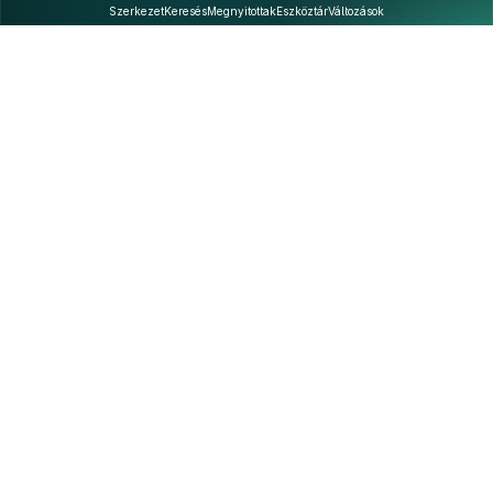
Szerkezet
Keresés
Megnyitottak
Eszköztár
Változások
Kapcsolat
Felhasználási feltételek
PDF
Akadálymentesítési nyilatkozat
Adatkezelési tájékoztató
©
A Nemzeti Jogszabálytárban elérhető szövegek