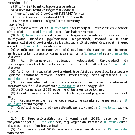
zárszámadását
a)
64.347.297 forint költségvetési bevétellel,
b)
61.052.042 forint költségvetési kiadással,
c)
finanszírozási célú bevételeit 11.537.147 forinttal,
d)
finanszírozási célú kiadásait 1.383.383 forinttal,
e)
13.449.019 forint költségvetési maradvánnyal
hagyja jóvá.
(2)
Képviselő-testület az
(1) bekezdés
szerint teljesült bevételek és kiadások
címrendjét a rendelet
1. melléklet
e alapján határozza meg.
(3)
A
(1) bekezdés
szerint teljesült költségvetési bevételek forrásonkénti, a
költségvetési kiadások jogcímenkénti megoszlását, továbbá a teljesült
finanszírozási célú bevételeket és kiadásokat, a költségvetési összevont mérleget
a rendelet
2. melléklet
e tartalmazza.
(4)
A működési és felhalmozási célú bevételek és kiadások teljesítésének
mérlegszerű bemutatását önkormányzati szinten a
3. melléklet
és a
4. melléklet
részletezi.
(5)
Az önkormányzat adósságot keletkeztető ügyeletekből és
kezességvállalásokból fennálló kötelezettségeinek teljesítését az
5. melléklet
részletezi.
(6)
Az önkormányzat saját bevételeinek teljesítését az adósságot keletkeztető
ügyletből származó tárgyévi fizetési kötelezettség megállapításához a
6.
melléklet
tartalmazza.
(7)
Képviselő-testület az önkormányzat beruházási kiadásainak
beruházásonkénti részletezését a
7. melléklet
szerint hagyja jóvá.
(8)
Az önkormányzat 2025. évben felújítást nem valósított meg.
(9)
Az önkormányzat 2025. évben EU-s támogatással programot nem valósított
meg.
(10)
Képviselő-testület az engedélyezett létszámkeret teljesítését a
8.
melléklet
szerint fogadja el.
(11)
Képviselő-testület a pénzeszközváltozás alakulását a
9. melléklet
szerint
fogadja el.
2. §
(1)
Képviselő-testület az önkormányzat 2025. december 31-i
vagyonmérlegét a
10. melléklet
ben, míg vagyonkimutatását a
11. melléklet
ben
részletezettek alapján hagyja jóvá.
(2)
Az önkormányzat 2025. évi maradvány kimutatását a
12. melléklet
tartalmazza.