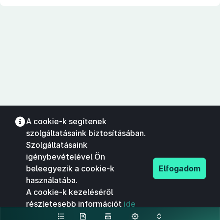
A cookie-k segítenek
szolgáltatásaink biztosításában.
Szolgáltatásaink
igénybevételével Ön
beleegyezik a cookie-k
Elfogadom
használatába.
A cookie-k kezeléséről
részletesebb információt
ide
kattintva olvashat.