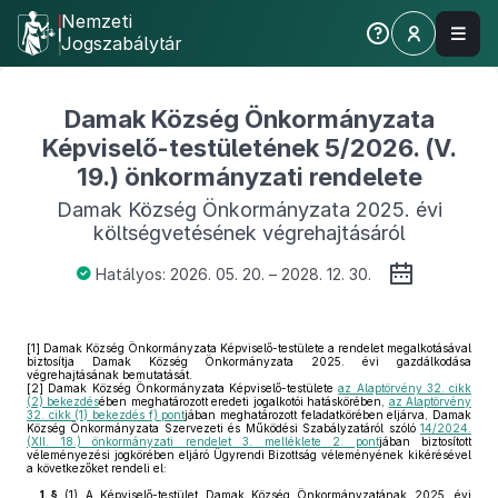
Nemzeti
Jogszabálytár
Damak Község Önkormányzata
Képviselő-testületének 5/2026. (V.
19.) önkormányzati rendelete
Damak Község Önkormányzata 2025. évi
költségvetésének végrehajtásáról
Hatályos: 2026. 05. 20. – 2028. 12. 30.
[1]
Damak Község Önkormányzata Képviselő-testülete a rendelet megalkotásával
biztosítja Damak Község Önkormányzata 2025. évi gazdálkodása
végrehajtásának bemutatását.
[2]
Damak Község Önkormányzata Képviselő-testülete
az Alaptörvény 32. cikk
(2) bekezdés
ében meghatározott eredeti jogalkotói hatáskörében,
az Alaptörvény
32. cikk (1) bekezdés f) pont
jában meghatározott feladatkörében eljárva, Damak
Község Önkormányzata Szervezeti és Működési Szabályzatáról szóló
14/2024.
(XII. 18.) önkormányzati rendelet 3. melléklete 2. pont
jában biztosított
véleményezési jogkörében eljáró Ügyrendi Bizottság véleményének kikérésével
a következőket rendeli el:
1. §
(1)
A Képviselő-testület Damak Község Önkormányzatának 2025. évi