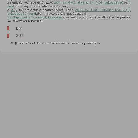
a nemzeti köznevelésről szóló
2011. évi CXC. törvény 94. § (4) bekezdés e)
és
j)
pont
jában kapott felhatalmazás alapján,
a
2. §
tekintetében a szakképzésről szóló
2019. évi LXXX. törvény 123. § (2)
bekezdés 52. pont
jában kapott felhatalmazás alapján,
az Alaptörvény 15. cikk (1) bekezdés
ében meghatározott feladatkörében eljárva a
következőket rendeli el:
2
1. §
3
2. §
3. §
Ez a rendelet a kihirdetését követő napon lép hatályba.