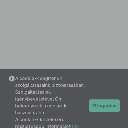
A cookie-k segítenek
szolgáltatásaink biztosításában.
Szolgáltatásaink
igénybevételével Ön
beleegyezik a cookie-k
Elfogadom
használatába.
A cookie-k kezeléséről
részletesebb információt
ide