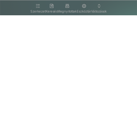
kattintva olvashat.
Szerkezet
Keresés
Megnyitottak
Eszköztár
Változások
Kapcsolat
Felhasználási feltételek
PDF
Akadálymentesítési nyilatkozat
Adatkezelési tájékoztató