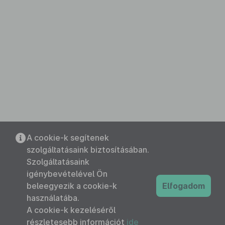
A cookie-k segítenek
szolgáltatásaink biztosításában.
Szolgáltatásaink
igénybevételével Ön
beleegyezik a cookie-k
Elfogadom
használatába.
A cookie-k kezeléséről
részletesebb információt
ide