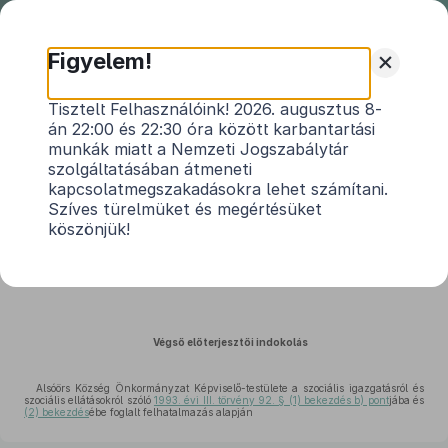
Nemzeti
Jogszabálytár
+
Figyelem!
Alsóörs Község Önkormányzata
Tisztelt Felhasználóink! 2026. augusztus 8-
án 22:00 és 22:30 óra között karbantartási
Képviselő-testületének 6/2026. (III.
munkák miatt a Nemzeti Jogszabálytár
24.) önkormányzati rendeletének
szolgáltatásában átmeneti
indokolása
kapcsolatmegszakadásokra lehet számítani.
Közlönyállapot 2026. 03. 31.
Szíves türelmüket és megértésüket
köszönjük!
a szociális ellátásokról szóló
4/2021. (V.26.) önkormányzati rendelet
módosításáról
Végső előterjesztői indokolás
Alsóörs Község Önkormányzat Képviselő-testülete a szociális igazgatásról és
szociális ellátásokról szóló
1993. évi III. törvény 92. § (1) bekezdés b) pont
jába és
(2) bekezdés
ébe foglalt felhatalmazás alapján