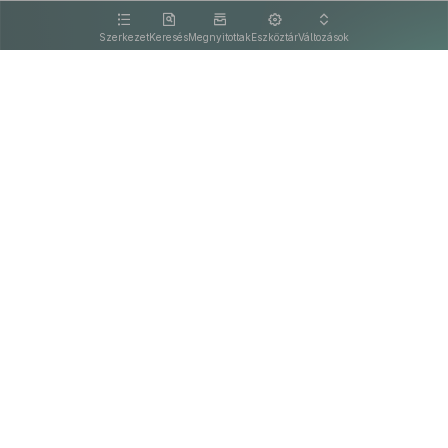
kattintva olvashat.
Szerkezet
Keresés
Megnyitottak
Eszköztár
Változások
Kapcsolat
Felhasználási feltételek
PDF
Akadálymentesítési nyilatkozat
Adatkezelési tájékoztató