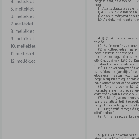
4. melléklet
megoszlását, és azon belül kö
meg.
5. melléklet
h)
Adatszolgáltatás az elis
i)
A 2026. évi általános mű
6. melléklet
j)
Az önkormányzat és a köl
7
k)
Az önkormányzat a kiadá
7. melléklet
8. melléklet
9. melléklet
4. §
(1)
Az önkormányzati s
felelős.
10. melléklet
(2)
Az önkormányzat gazdál
(3)
A költségvetési hiány
11. melléklet
növelésének lehetőségeit.
(4)
A költségvetési szerve
12. melléklet
előirányzatának 12%-át. Enn
juttatások előirányzatának növ
(5)
Az önkormányzat és az 
szerződés alapján díjazás a 
előzetesen írásban kötött sze
hogy a díj kizárólag abban a
munkakörébe tartozó feladata
(6)
Amennyiben a költségv
hónapban eléri az éves ered
önkormányzati biztost jelöl ki
(7)
A költségvetési szerv 
szerv az általa lejárt esedé
megfelelően a tárgyhónapot kö
(8)
Kiegészítő támogatás i
döntés alapján.
(9)
A finanszírozási bevéte
5. §
(1)
Az önkormányzat be
kivétellel a képviselő-testület