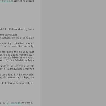
9. melléklet
szerint határozza
datok ellátásáért a jegyző a
mester felelős.
ökkentésének és a bevételek
 személyi juttatások eredeti
t döntése szerint a személyi
szére megbízási díj vagy más
ésére a feladatra vonatkozóan
 A szerződésben ki kell kötni,
n rögzített feladat mellett a
 mértéke két egymást követő
erv a költségvetési szervhez
 szolgáltatni. A költségvetési
rgyhó utolsó napi állapotnak
k, külön képviselő-testületi
ról a
(2) bekezdés
ben foglalt