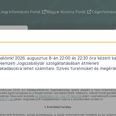
Jogi Információs Portál
Magyar Közlöny Portál
Céginformáció
 Város Önkormányzata Képviselő-testü
/2026. (II. 27.) önkormányzati rendele
nálóink! 2026. augusztus 8-án 22:00 és 22:30 óra között ka
Nemzeti Jogszabálytár szolgáltatásában átmeneti
az önkormányzat 2026. évi költségvetéséről
kadásokra lehet számítani. Szíves türelmüket és megért
Hatályos: 2026. 06. 26. –
rmányzat 2026. évi költségvetésének meghatározása, amely alapján a helyi önkormányz
gvetés egyensúlyának és a közpénzekkel való áttekinthető, hatékony, ellenőrizhető gazdál
atának Képviselő-testülete
az Alaptörvény 32. cikk (2) bekezdés
ében meghatározott erede
zdés f) pont
jában meghatározott feladatkörében eljárva a következőket rendeli el:
1.
A rendelet hatálya
épviselő-testületre, annak bizottságaira, a közös önkormányzati hivatalra és az önkormá