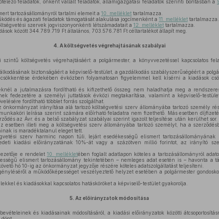
telező feladatok, önként vállalt feladatok, államigazgatási feladatok szerinti bontásban a
mert tartozásállományról tartalmi elemeit a
10. melléklet
tartalmazza.
ködés és ágazati feladatok támogatását alakulása jogcímenként a
11. melléklet
tartalmazza.
tségvetési szervek jogviszonyonkénti létszámadatait a
12. melléklet
tartalmazza.
sok között 344.789.719 Ft általános, 703.576.781 Ft céltartalékot állapít meg.
4.
A költségvetés végrehajtásának szabályai
zintű költségvetés végrehajtásáért a polgármester, a könyvvezetéssel kapcsolatos fela
kodásának biztonságáért a képviselő-testület, a gazdálkodás szabályszerűségéért a polgár
 csökkentése érdekében évközben folyamatosan figyelemmel kell kísérni a kiadások cs
knél a jutalmazásra fordítható és kifizethető összeg nem haladhatja meg a rendszeres
ek fedezetére a személyi juttatások évközi megtakarítása, valamint a képviselő-testüle
elésére fordítható többlet forrás szolgálhat.
önkormányzat irányítása alá tartozó költségvetési szerv állományába tartozó személy ré
munkaköri leírása szerint számára előírható feladatra nem fizethető. Más esetben díjfizet
rződés az Ávr. és a belső szabályzat szabályai szerint igazolt teljesítése után kerülhet sor.
z esetben illeti meg a költségvetési szerv állományába tartozó személyt, ha a szerződésbe
inak is maradéktalanul eleget tett.
etési szerv harminc napon túli, lejárt esedékességű elismert tartozásállományának
eti kiadási előirányzatának 10%-át vagy a százötven millió forintot, az irányító sz
.
vezetője e rendelet
10. melléklet
ében foglalt adatlapon köteles a tartozásállományról adatot
kességű elismert tartozásállomány tekintetében – nemleges adat esetén is – havonta a tá
vető hó 10-ig az önkormányzat jegyzője részére köteles adatszolgáltatást teljesíteni.
gényléséről a működőképességet veszélyeztető helyzet esetében a polgármester gondoskodi
lekkel és kiadásokkal kapcsolatos hatásköröket a képviselő-testület gyakorolja.
5.
Az előirányzatok módosítása
vételeinek és kiadásainak módosításáról, a kiadási előirányzatok közötti átcsoportosítás
 dönt.