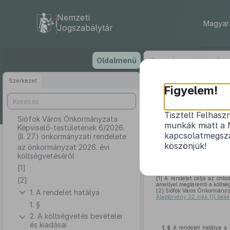
Nemzeti
Magyar 
Jogszabálytár
Ugrás
Oldalmenü
a
tartalomra
Szerkezet
Siófok
Figyelem!
6
Tisztelt Felhasz
Siófok Város Önkormányzata
munkák miatt a 
Képviselő-testületének 6/2026.
kapcsolatmegsza
(II. 27.) önkormányzati rendelete
köszönjük!
az önkormányzat 2026. évi
költségvetéséről
[1]
[1]
A rendelet célja az önko
[2]
amellyel megteremti a költsé
[2]
Siófok Város Önkormányz
1. A rendelet hatálya
Alaptörvény 32. cikk (1) beke
1. §
2. A költségvetés bevételei
és kiadásai
1. §
A rendelet hatálya a k