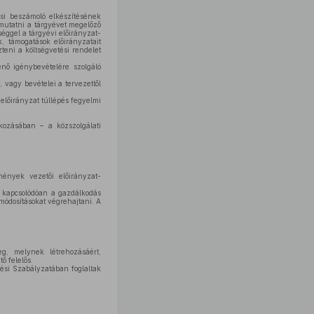
si beszámoló elkészítésének
 mutatni a tárgyévet megelőző
éggel a tárgyévi előirányzat-
, támogatások előirányzatait
zteni a költségvetési rendelet
nő igénybevételére szolgáló
vagy bevételei a tervezettől
 előirányzat túllépés fegyelmi
tkozásában – a közszolgálati
mények vezetői előirányzat-
z kapcsolódóan a gazdálkodás
módosításokat végrehajtani. A
g, melynek létrehozásáért,
ő felelős.
ési Szabályzatában foglaltak