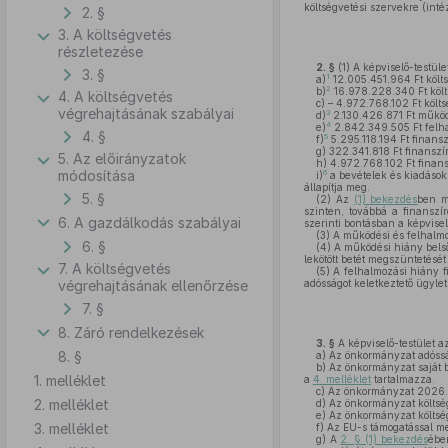
költségvetési szervekre (inté
2. §
3. A költségvetés
részletezése
2. §
(1)
A képviselő-testüle
3. §
1
a)
12.005.451.964 Ft költs
2
b)
16.978.228.340 Ft költs
4. A költségvetés
c)
– 4.972.768.102 Ft költs
végrehajtásának szabályai
3
d)
2.130.426.871 Ft működ
4
e)
2.842.349.505 Ft felh
4. §
5
f)
5.295.118.194 Ft finansz
g)
322.341.818 Ft finanszír
5. Az előirányzatok
h)
4.972.768.102 Ft finans
módosítása
6
i)
a bevételek és kiadások
állapítja meg.
5. §
(2)
Az
(1) bekezdés
ben m
szinten, továbbá a finanszír
6. A gazdálkodás szabályai
szerinti bontásban a képvisel
(3)
A működési és felhalmo
6. §
(4)
A működési hiány belső
lekötött betét megszüntetését 
7. A költségvetés
(5)
A felhalmozási hiány fi
végrehajtásának ellenőrzése
adósságot keletkeztető ügyl
7. §
8. Záró rendelkezések
3. §
A képviselő-testület a
8. §
a)
Az önkormányzat adósságo
b)
Az önkormányzat saját be
1. melléklet
a
4. melléklet
tartalmazza.
c)
Az önkormányzat 2026. év
2. melléklet
d)
Az önkormányzat költsé
e)
Az önkormányzat költségv
3. melléklet
f)
Az EU-s támogatással me
g)
A
2. § (1) bekezdés
ébe