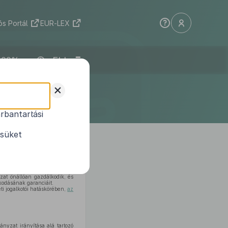
s Portál
EUR-LEX
ELI
letének
+
te
rbantartási
ésüket
at önállóan gazdálkodik, és
kodásának garanciáit.
ti jogalkotói hatáskörében,
az
nyzat irányítása alá tartozó