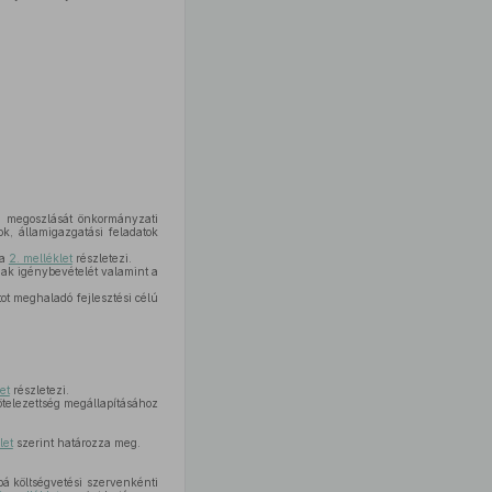
nti megoszlását önkormányzati
ok, államigazgatási feladatok
 a
2. melléklet
részletezi.
ak igénybevételét valamint a
ot meghaladó fejlesztési célú
et
részletezi.
ötelezettség megállapításához
let
szerint határozza meg.
bá költségvetési szervenkénti