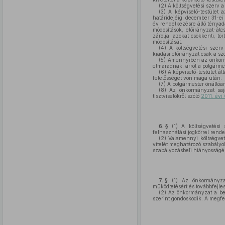
(2)
A költségvetési szerv a 
(3)
A képviselő-testület 
határidejéig, december 31-ei
év rendelkezésre álló tényad
módosítások, előirányzat-át
zárolja, azokat csökkenti, tö
módosítását.
(4)
A költségvetési szerv
kiadási előirányzat csak a sz
(5)
Amennyiben az önkormán
elmaradnak, arról a polgármes
(6)
A képviselő-testület ál
felelősséget von maga után.
(7)
A polgármester önállóan
(8)
Az önkormányzat saját 
tisztviselőkről szóló
2011. évi
6. §
(1)
A költségvetési s
felhasználási jogkörrel rend
(2)
Valamennyi költségvet
vitelét meghatározó szabályo
szabályozásbeli hiányosságér
7. §
(1)
Az önkormányzati
működtetésért és továbbfejl
(2)
Az önkormányzat a bels
szerint gondoskodik. A megfel