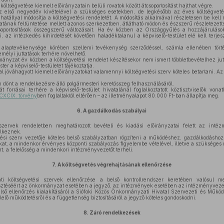
költségvetése kiemelt előirányzatain belüli rovatok között átcsoportosítást hajthat végre.
az első negyedév kivételével a szükséges esetekben, de legkésőbb az éves költségveté
 hatállyal módosítja a költségvetési rendeletét. A módosítás alkalmával részletesen be kell
atának feltüntetése mellett azonos szerkezetben, átlátható módon és észszerű részletezetts
csoportosítások összegszerű változásait. Ha év közben az Országgyűlés a hozzájárulások
rli, az intézkedés kihirdetését követően haladéktalanul a képviselő-testület elé kell terjes
 alaptevékenysége körében szellemi tevékenység szerződéssel, számla ellenében törté
emélyi juttatások terhére növelhető.
yzat év közben a költségvetési rendelet készítésekor nem ismert többletbevételhez jut, 
ter a képviselő-testületet tájékoztatja.
tal jóváhagyott kiemelt előirányzatokat valamennyi költségvetési szerv köteles betartani. Az
 dönt a rendelkezésre álló polgármesteri keretösszeg felhasználásáról.
forrásai terhére a képviselő-testület hivatalánál foglalkoztatott köztisztviselők vona
 CXCIX. törvény
ben foglaltaktól eltérően – az illetményalapot 80.000 Ft-ban állapítja meg.
6.
A gazdálkodás szabályai
zervek rendeletben meghatározott bevételi és kiadási előirányzatai felett az intéz
elkeznek.
ési szerv vezetője köteles belső szabályzatban rögzíteni a működéshez, gazdálkodásho
kat, a mindenkor érvényes központi szabályozás figyelembe vételével, illetve a szükséges 
t, a felelősség a mindenkori intézményvezetőt terheli.
7.
A költségvetés végrehajtásának ellenőrzése
 költségvetési szervek ellenőrzése a belső kontrollrendszer keretében valósul me
esztéséért az önkormányzat esetében a jegyző, az intézmények esetében az intézményvezet
ő ellenőrzés kialakításáról a Siófoki Közös Önkormányzati Hivatal Szervezeti és Működ
elő működtetésről és a függetlenség biztosításáról a jegyző köteles gondoskodni.
8.
Záró rendelkezések