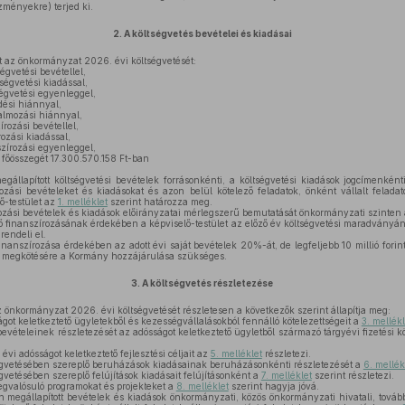
zményekre) terjed ki.
2.
A költségvetés bevételei és kiadásai
t az önkormányzat 2026. évi költségvetését:
égvetési bevétellel,
égvetési kiadással,
égvetési egyenleggel,
ési hiánnyal,
almozási hiánnyal,
írozási bevétellel,
ozási kiadással,
zírozási egyenleggel,
 főösszegét 17.300.570.158 Ft-ban
egállapított költségvetési bevételek forrásonkénti, a költségvetési kiadások jogcímenké
ozási bevételeket és kiadásokat és azon belül kötelező feladatok, önként vállalt feladat
ő-testület az
1. melléklet
szerint határozza meg.
zási bevételek és kiadások előirányzatai mérlegszerű bemutatását önkormányzati szinten
 finanszírozásának érdekében a képviselő-testület az előző év költségvetési maradványán
rendeli el.
nanszírozása érdekében az adott évi saját bevételek 20%-át, de legfeljebb 10 millió forint
et megkötésére a Kormány hozzájárulása szükséges.
3.
A költségvetés részletezése
z önkormányzat 2026. évi költségvetését részletesen a következők szerint állapítja meg:
t keletkeztető ügyletekből és kezességvállalásokból fennálló kötelezettségeit a
3. mellékl
vételeinek részletezését az adósságot keletkeztető ügyletből származó tárgyévi fizetési k
i adósságot keletkeztető fejlesztési céljait az
5. melléklet
részletezi.
gvetésében szereplő beruházások kiadásainak beruházásonkénti részletezését a
6. mellék
etésében szereplő felújítások kiadásait felújításonként a
7. melléklet
szerint részletezi.
gvalósuló programokat és projekteket a
8. melléklet
szerint hagyja jóvá.
n megállapított bevételek és kiadások önkormányzati, közös önkormányzati hivatali, továb