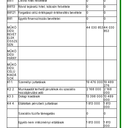
B811
Likvid hitel felvétele
0
0
B8113
Rövid lejáratú hitel, kölcsön felvétele
0
0
B8121
Forgatási célú értékpapír értékesítés bevétele
0
0
B81
Egyéb finanszírozás bevételei
0
0
MŰKÖ
44 030 853
44 030
DÉSI
853
BEVÉT
ELEK
ÖSSZE
SEN
MŰKÖ
DÉSI
HIÁNY
MŰKÖ
DÉSI
CÉLÚ
KIADÁ
SOK
K1 1.
Személyi juttatások
19 476 000
19 489
276
K2 2.
Munkaadót terhelő járulékok és szociális
2 168 000
2 168
hozzájárulási adó
000
K3 3.
Dologi kiadások
13 398 000
13 489
000
K4 4.
Ellátottak pénzbeli juttatásai
1 813 000
1 813
000
Szociális tüzifa támogatás
0
0
Egyéb nem intézményi ellátások
1 813 000
1 813
000