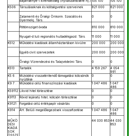
Bajánsenye-i kirendeltség (nyílászárócsere hj.)
105 100
105 100
K506
Társulásoknak és költségvetési szerveinek
821 000
821 000
Zalamenti és Őrségi Önkorm. Szociális és
0
0
Gyermekj. Társ.
Pöttömsziget óvoda
810 000
810 000
Nyugat-d.tuli regionális hulladékgazd. Társ.
11 000
11 000
K512
Működési kiadások államháztartáson kivülre
200 000
200 000
Egyéb civil szervezetek
200 000
200 000
Őrségi Vízrendezési és Talajvédelmi Társ.
0
0
K513
Tartalék
4 159 267
4 054
991
K5 6 .
Müködési visszatéritendő támogatási kölcsönök
0
0
nyújtása
K9 7 .
Működési célú finanszírozási kiadások
1 047 486
1 047
486
K59112
Likvid hitel törlesztése
0
0
K9113
Rövid lejáratú hitel, kölcsön törlesztése
0
0
K9121
Forgatási célú értékpapír vásárlás
0
0
K914
ÁH. Belüli megelőlegezések visszafizetése
1 047 486
1 047
486
MŰKÖ
44 030 853
44 030
DÉSI
853
KIADÁ
SOK
ÖSSZE