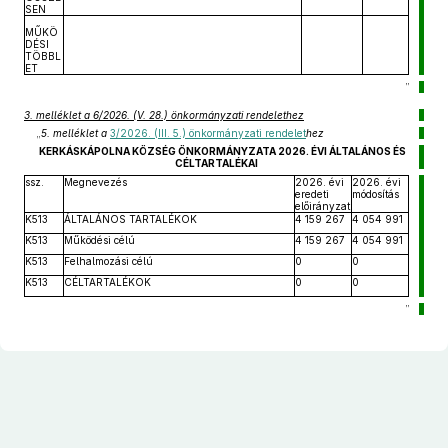
SEN
MŰKÖ
DÉSI
TÖBBL
ET
”
3. melléklet a 6/2026. (V. 28.) önkormányzati rendelethez
„
5. melléklet a
3/2026. (III. 5.) önkormányzati rendelet
hez
KERKÁSKÁPOLNA KÖZSÉG ÖNKORMÁNYZATA 2026. ÉVI ÁLTALÁNOS ÉS
CÉLTARTALÉKAI
ssz.
Megnevezés
2026. évi
2026. évi
eredeti
módosítás
előirányzat
K513
ÁLTALÁNOS TARTALÉKOK
4 159 267
4 054 991
K513
Működési célú
4 159 267
4 054 991
K513
Felhalmozási célú
0
0
K513
CÉLTARTALÉKOK
0
0
”