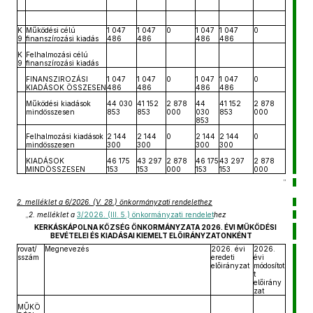
K
Működési célú
1 047
1 047
0
1 047
1 047
0
9
finanszírozási kiadás
486
486
486
486
K
Felhalmozási célú
9
finanszírozási kiadás
FINANSZIROZÁSI
1 047
1 047
0
1 047
1 047
0
KIADÁSOK ÖSSZESEN
486
486
486
486
Működési kiadások
44 030
41 152
2 878
44
41 152
2 878
mindösszesen
853
853
000
030
853
000
853
Felhalmozási kiadások
2 144
2 144
0
2 144
2 144
0
mindösszesen
300
300
300
300
KIADÁSOK
46 175
43 297
2 878
46 175
43 297
2 878
MINDÖSSZESEN
153
153
000
153
153
000
”
2. melléklet a 6/2026. (V. 28.) önkormányzati rendelethez
„
2. melléklet a
3/2026. (III. 5.) önkormányzati rendelet
hez
KERKÁSKÁPOLNA KÖZSÉG ÖNKORMÁNYZATA 2026. ÉVI MŰKÖDÉSI
BEVÉTELEI ÉS KIADÁSAI KIEMELT ELŐIRÁNYZATONKÉNT
rovat/
Megnevezés
2026. évi
2026.
sszám
eredeti
évi
előirányzat
módosítot
t
előirány
zat
MŰKÖ