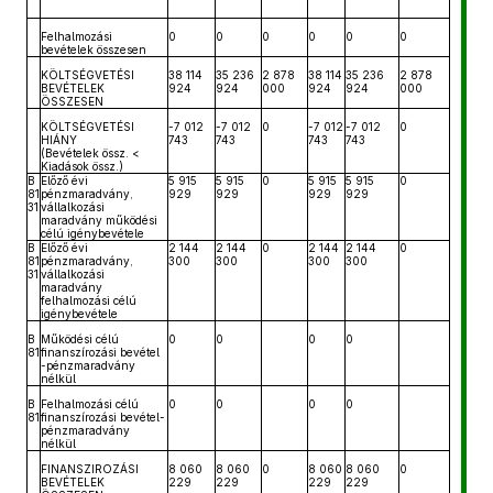
Felhalmozási
0
0
0
0
0
0
bevételek összesen
KÖLTSÉGVETÉSI
38 114
35 236
2 878
38 114
35 236
2 878
BEVÉTELEK
924
924
000
924
924
000
ÖSSZESEN
KÖLTSÉGVETÉSI
-7 012
-7 012
0
-7 012
-7 012
0
HIÁNY
743
743
743
743
(Bevételek össz. <
Kiadások össz.)
B
Előző évi
5 915
5 915
0
5 915
5 915
0
81
pénzmaradvány,
929
929
929
929
31
vállalkozási
maradvány működési
célú igénybevétele
B
Előző évi
2 144
2 144
0
2 144
2 144
0
81
pénzmaradvány,
300
300
300
300
31
vállalkozási
maradvány
felhalmozási célú
igénybevétele
B
Működési célú
0
0
0
0
81
finanszírozási bevétel
-pénzmaradvány
nélkül
B
Felhalmozási célú
0
0
0
0
81
finanszírozási bevétel-
pénzmaradvány
nélkül
FINANSZIROZÁSI
8 060
8 060
0
8 060
8 060
0
BEVÉTELEK
229
229
229
229