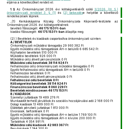
eljárva a következőket rendeli el:
1. §
Az Önkormányzat 2026. évi költségvetéséről szóló
3/2026. (III. 5.)
önkormányzati rendelet 3. § (1)
és
(2) bekezdés
e helyébe a következő
rendelkezések lépnek:
„(1)
Kerkáskápolna Község Önkormányzata Képviselő-testülete az
Önkormányzat 2026. évi költségvetésének
bevételi főösszegét:
46 175 153 Ft-ban
kiadási főösszegét:
46 175 153 Ft-ban
állapítja meg.
(2)
) Bevételek és kiadások csoportosítva önkormányzati szinten:
A./ BEVÉTELEK
Önkormányzati működési támogatás 29 993 382 Ft
Egyéb működési célú támogatások ÁH-n belülről 6 685 542 Ft
Közhatalmi bevételek 510 000 Ft
Működési bevételek 926 000 Ft
Működési célú átvett pénzeszközök 0 Ft
Működési célú bevételek
38 114 924 Ft
Felhalmozási célú önkormányzati működési támogatás 0 Ft
Egyéb felhalmozási célú támogatások ÁH-n belülről 0 Ft
Felhalmozási bevételek 0 Ft
Felhalmozási célú átvett pénzeszközök 0 Ft
Felhalmozási célú bevételek
0 Ft
Költségvetési bevételek
38 114 924 Ft
Finanszírozási bevételek
8 060 229 Ft
Bevételek mindösszesen 46 175 153 Ft
B./ KIADÁSOK
Személyi juttatások 19 489 276 Ft
Munkaadót terhelő járulékok és szociális hozzájárulási adó 2 168 000 Ft
Dologi kiadások 13 489 000 Ft
Ellátottak pénzbeli juttatásai 1 813 000 Ft
Elvonások, befizetések 0 Ft
Egyéb működési célú támogatások ÁH-n belülre 1 769 100 Ft
Egyéb működési célú támogatások ÁH-n kívülre 200 000 Ft
Tartalékok 4 054 991 Ft
Működési célú kiadások
42 983 367 Ft
Beruházások 1 744 300 Ft