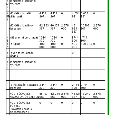
K
Támogatási kölcsönök
5
nyújtása
0
8
K
Működési tartalék,
4 159
4 159
0
4 054
4 054
0
51
céltartalék
267
267
991
991
3
Működési kiadások
42 983
40 105
2 878
42
40 105
2 878
összesen
367
367
000
983
367
000
367
K
Intézményi beruházás
1 744
1 744
0
1 744
1 744
6
300
300
300
300
K
Felújítás
400
400
0
400
400 000
0
7
000
000
000
K
Egyéb felhalmozási
0
0
8
kiadás
K
Támogatási kölcsönök
8
nyújtása
6
Felhalmozási kiadások
2 144
2 144
0
2 144
2 144
0
összesen
300
300
300
300
KÖLTSÉGVETÉSI
45 127
42 249
2 878
45 127
42 249
2 878
KIADÁSOK ÖSSZESEN
667
667
000
667
667
000
KÖLTSÉGVETÉSI
0
0
0
0
0
0
TÖBBLET
(Bevételek össz. >
Kiadások össz.)