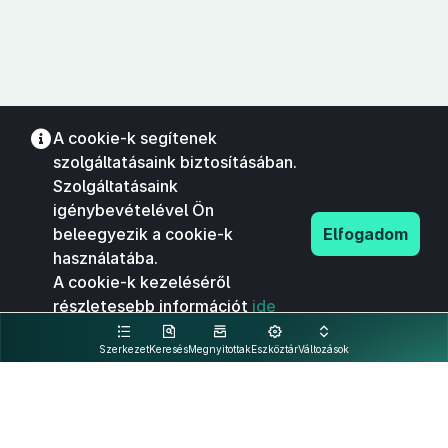
A cookie-k segítenek
szolgáltatásaink biztosításában.
Szolgáltatásaink
igénybevételével Ön
beleegyezik a cookie-k
Elfogadom
használatába.
A cookie-k kezeléséről
részletesebb információt
ide
kattintva olvashat.
Szerkezet
Keresés
Megnyitottak
Eszköztár
Változások