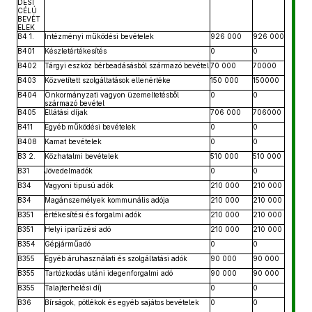
DÉSI
CÉLÚ
BEVÉT
ELEK
B4 1.
Intézményi működési bevételek
926 000
926 000
B401
Készletértékesítés
0
0
B402
Tárgyi eszköz bérbeadásásból származó bevétel
70 000
70000
B403
Közvetített szolgáltatások ellenértéke
150 000
150000
B404
Önkormányzati vagyon üzemeltetésből
0
0
származó bevétel
B405
Ellátási díjak
706 000
706000
B411
Egyéb működési bevételek
0
0
B408
Kamat bevételek
0
0
B3 2.
Közhatalmi bevételek
510 000
510 000
B31
Jövedelmadók
0
0
B34
Vagyoni tipusú adók
210 000
210 000
B34
Magánszemélyek kommunális adója
210 000
210 000
B351
értékesítési és forgalmi adók
210 000
210 000
B351
Helyi iparűzési adó
210 000
210 000
B354
Gépjárműadó
0
0
B355
Egyéb áruhasználati és szolgáltatási adók
90 000
90 000
B355
Tartózkodás utáni idegenforgalmi adó
90 000
90 000
B355
Talajterhelési díj
0
0
B36
Bírságok, pótlékok és egyéb sajátos bevételek
0
0