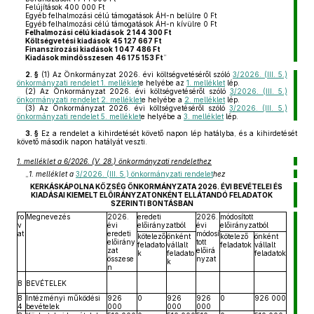
Felújítások 400 000 Ft
Egyéb felhalmozási célú támogatások ÁH-n belülre 0 Ft
Egyéb felhalmozási célú támogatások ÁH-n kívülre 0 Ft
Felhalmozási célú kiadások
2 144 300 Ft
Költségvetési kiadások
45 127 667 Ft
Finanszírozási kiadások
1 047 486 Ft
Kiadások mindösszesen
46 175 153 Ft
”
2. §
(1)
Az Önkormányzat 2026. évi költségvetéséről szóló
3/2026. (III. 5.)
önkormányzati rendelet 1. melléklet
e helyébe az
1. melléklet
lép.
(2)
Az Önkormányzat 2026. évi költségvetéséről szóló
3/2026. (III. 5.)
önkormányzati rendelet 2. melléklet
e helyébe a
2. melléklet
lép.
(3)
Az Önkormányzat 2026. évi költségvetéséről szóló
3/2026. (III. 5.)
önkormányzati rendelet 5. melléklet
e helyébe a
3. melléklet
lép.
3. §
Ez a rendelet a kihirdetését követő napon lép hatályba, és a kihirdetését
követő második napon hatályát veszti.
1. melléklet a 6/2026. (V. 28.) önkormányzati rendelethez
„
1. melléklet a
3/2026. (III. 5.) önkormányzati rendelet
hez
KERKÁSKÁPOLNA KÖZSÉG ÖNKORMÁNYZATA 2026. ÉVI BEVÉTELEI ÉS
KIADÁSAI KIEMELT ELŐIRÁNYZATONKÉNT ELLÁTANDÓ FELADATOK
SZERINTI BONTÁSBAN
ro
Megnevezés
2026.
eredeti
2026.
módosított
v
évi
előirányzatból
évi
előirányzatból
at
eredeti
módosí
kötelező
önként
kötelező
önként
előirány
tott
feladato
vállalt
feladatok
vállalt
zat
előirá
k
feladato
feladatok
összese
nyzat
k
n
B
BEVÉTELEK
B
Intézményi működési
926
0
926
926
0
926 000
4
bevételek
000
000
000