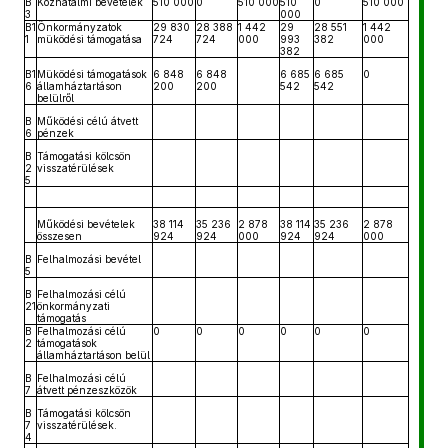
B
Közhatalmi bevételek
510 000
0
510 000
510
0
510 000
3
000
B1
Önkormányzatok
29 830
28 388
1 442
29
28 551
1 442
1
müködési támogatása
724
724
000
993
382
000
382
B1
Müködési támogatások
6 848
6 848
6 685
6 685
0
6
államháztartáson
200
200
542
542
belülről
B
Működési célú átvett
6
pénzek
B
Támogatási kölcsön
2
visszatérülések
5
Működési bevételek
38 114
35 236
2 878
38 114
35 236
2 878
összesen
924
924
000
924
924
000
B
Felhalmozási bevétel
5
B
Felhalmozási célú
21
önkormányzati
támogatás
B
Felhalmozási célú
0
0
0
0
0
0
2
támogatások
államháztartáson belül
B
Felhalmozási célú
7
átvett pénzeszközök
B
Támogatási kölcsön
7
visszatérülések.
4