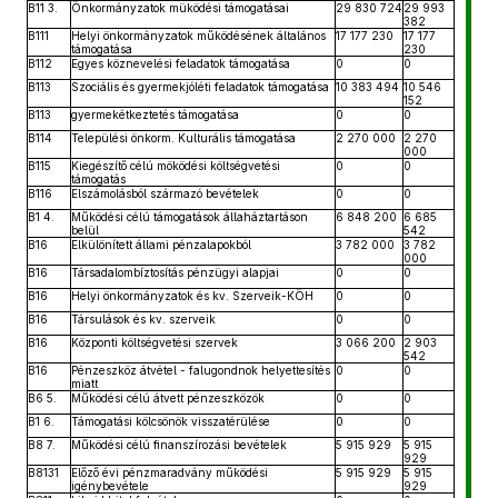
B11 3.
Önkormányzatok müködési támogatásai
29 830 724
29 993
382
B111
Helyi önkormányzatok működésének általános
17 177 230
17 177
támogatása
230
B112
Egyes köznevelési feladatok támogatása
0
0
B113
Szociális és gyermekjóléti feladatok támogatása
10 383 494
10 546
152
B113
gyermekétkeztetés támogatása
0
0
B114
Települési önkorm. Kulturális támogatása
2 270 000
2 270
000
B115
Kiegészítő célú möködési költségvetési
0
0
támogatás
B116
Elszámolásból származó bevételek
0
0
B1 4.
Működési célú támogatások állaháztartáson
6 848 200
6 685
belül
542
B16
Elkülönített állami pénzalapokból
3 782 000
3 782
000
B16
Társadalombíztosítás pénzügyi alapjai
0
0
B16
Helyi önkormányzatok és kv. Szerveik-KÖH
0
0
B16
Társulások és kv. szerveik
0
0
B16
Központi költségvetési szervek
3 066 200
2 903
542
B16
Pénzeszköz átvétel - falugondnok helyettesítés
0
0
miatt
B6 5.
Működési célú átvett pénzeszközök
0
0
B1 6.
Támogatási kölcsönök visszatérülése
0
0
B8 7.
Működési célú finanszírozási bevételek
5 915 929
5 915
929
B8131
Előző évi pénzmaradvány működési
5 915 929
5 915
igénybevétele
929