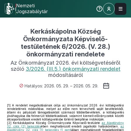
Nemzeti
Jogszabálytár
Kerkáskápolna Község
Önkormányzata Képviselő-
testületének 6/2026. (V. 28.)
önkormányzati rendelete
Az Önkormányzat 2026. évi költségvetéséről
szóló
3/2026. (III.5.) önkormányzati rendelet
módosításáról
Hatályos: 2026. 05. 29. – 2026. 05. 29.
[1]
A rendelet megalkotásának célja az önkormányzat 2026. évi költségvetési
rendeletének módosítása, melyet az előre nem tervezhető saját bevételekből,
állami és pályázati támogatásokból származó többletbevételek, a költségvetés
jóváhagyása óta felmerült többletkiadások, valamint kiemelt előirányzatok közötti
átcsoportosítások eredeti költségvetésbe történő beépítése indokolják.
[2]
Kerkáskápolna Község Önkormányzata Képviselő-testülete
az Alaptörvény
32. cikk (2) bekezdés
ében meghatározott eredeti jogalkotói hatáskörében,
az
Alaptörvény 32. cikk (1) bekezdés f) pont
jában meghatározott feladatkörében