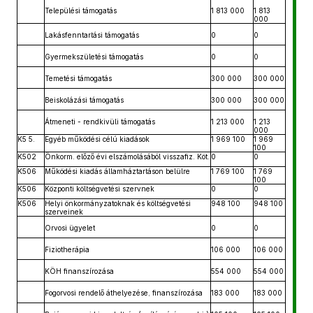
Települési támogatás
1 813 000
1 813
000
Lakásfenntartási támogatás
0
0
Gyermekszületési támogatás
0
0
Temetési támogatás
300 000
300 000
Beiskolázási támogatás
300 000
300 000
Átmeneti - rendkivüli támogatás
1 213 000
1 213
000
K5 5.
Egyéb működési célú kiadások
1 969 100
1 969
100
K502
Önkorm. előző évi elszámolásából visszafiz. Köt.
0
0
K506
Működési kiadás államháztartáson belülre
1 769 100
1 769
100
K506
Központi költségvetési szervnek
0
0
K506
Helyi önkormányzatoknak és költségvetési
948 100
948 100
szerveinek
Orvosi ügyelet
0
0
Fiziotherápia
106 000
106 000
KÖH finanszírozása
554 000
554 000
Fogorvosi rendelő áthelyezése, finanszírozása
183 000
183 000