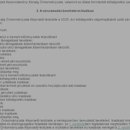
erjed Karancsberény Község Önkormányzata, valamint az általa fenntartott költségvetési sz
2.
A zárszámadás bevételei és kiadásai
ég Önkormányzata Képviselő-testülete a 2025. évi költségvetés végrehajtásáról szóló zá
l;
nyal;
lül a kiemelt előirányzatok teljesítéseit
támogatások bevételei;
élú támogatások államháztartáson belülről;
ási célú támogatások államháztartáson belülről;
i bevételek;
evételek;
lek;
 átvett pénzeszközök;
átvett pénzeszközök;
ási bevételek;
llapítja meg.
ül a kiemelt előirányzatok teljesítéseit
öltségvetés kiadásai;
 juttatások kiadásai;
t terhelő járulékok és szociális hozzájárulási adó kiadásai;
adások;
pénzbeli juttatásai;
ködési célú kiadások;
ási költségvetés kiadásai;
ok;
ok;
i kiadások;
ási kiadások;
llapítja meg.
nkormányzata Képviselő-testülete a mérlegszerűen bemutatott bevételeit, kiadásait önk
adatok és államigazgatási feladatok bontásban, az
1. melléklet
ben foglaltaknak megfelelően f
nkormányzata Képviselő-testülete a működési bevételek és kiadások mérlegét a
2. mellé