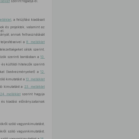
lléklet
szerint fogadja el.
elléklet
, a felújítási kiadásait
k és projektek, valamint az
el.
ányát, annak felhasználását
eljesítéseivel a
8. melléklet
lezettségeket célok szerint,
közök szerinti bontásban a
10.
s külföldi hitelezők szerinti
sokat (kedvezményeket) a
12.
zóló kimutatást a
13. melléklet
ló kimutatást a
23. melléklet
24. melléklet
szerint hagyja
s kiadási előirányzatainak
kről szóló vagyonkimutatást,
ről szóló vagyonkimutatást,
 szóló vagyonkimutatást a
16.