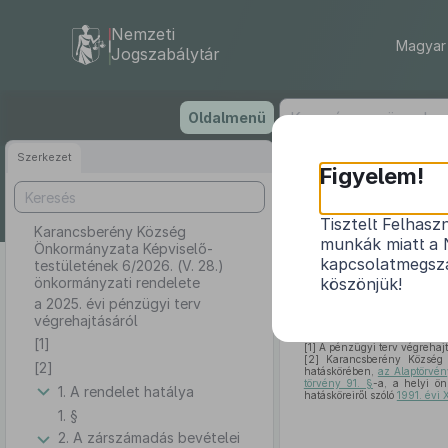
Nemzeti
Magyar 
Jogszabálytár
Ugrás
Oldalmenü
a
tartalomra
Szerkezet
Karan
Figyelem!
testüle
Tisztelt Felhasz
Karancsberény Község
munkák miatt a 
Önkormányzata Képviselő-
kapcsolatmegsza
testületének 6/2026. (V. 28.)
önkormányzati rendelete
köszönjük!
a 2025. évi pénzügyi terv
végrehajtásáról
[1]
[1]
A pénzügyi terv végrehajtá
[2]
Karancsberény Község 
[2]
hatáskörében,
az Alaptörvén
törvény 91. §
-a, a helyi ön
1. A rendelet hatálya
hatásköreiről szóló
1991. évi 
1. §
2. A zárszámadás bevételei