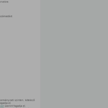
ervekre.
rszámadást:
ormányzati szinten, kötelező
ogadja el.
klet
szerint fogadja el.