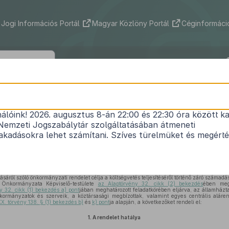
Jogi Információs Portál
Magyar Közlöny Portál
Céginformáció
csberény Község Önkormányzata Képv
tének 6/2026. (V. 28.) önkormányzati r
nálóink! 2026. augusztus 8-án 22:00 és 22:30 óra között ka
Nemzeti Jogszabálytár szolgáltatásában átmeneti
a 2025. évi pénzügyi terv végrehajtásáról
kadásokra lehet számítani. Szíves türelmüket és megért
Hatályos: 2026. 05. 29. –
sáról szóló önkormányzati rendelet célja a költségvetés teljesítéséről történő záró számadás
Önkormányzata Képviselő-testülete
az Alaptörvény 32. cikk (2) bekezdés
ében megh
y 32. cikk (1) bekezdés a) pont
jában meghatározott feladatkörében eljárva, az államházta
kormányzatok és szerveik, a köztársasági megbízottak, valamint egyes centrális aláre
XX. törvény 138. § (1) bekezdés b)
és
k) pont
ja alapján, a következőket rendeli el:
1.
A rendelet hatálya