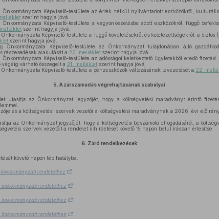
.
kormányzata Képviselő-testülete az érték nélkül nyilvántartott eszközökről, kulturális j
 melléklet
szerint hagyja jóvá.
nkormányzata Képviselő-testülete a vagyonkezelésbe adott eszközökről, függő befektete
 melléklet
szerint hagyja jóvá.
kormányzata Képviselő-testülete a függő követelésekről és kötelezettségekről, a biztos (j
klet
szerint hagyja jóvá.
 Önkormányzata Képviselő-testülete az Önkormányzat tulajdonában álló gazdálkod
és részesedések alakulását a
20. melléklet
szerint hagyja jóvá.
nkormányzata Képviselő-testülete az adósságot keletkeztető ügyletekből eredő fizetési k
ő végéig várható összegeit a
21. melléklet
szerint hagyja jóvá.
Önkormányzata Képviselő-testülete a pénzeszközök változásának levezetését a
22. mellé
5.
A zárszámadás végrehajtásának szabályai
et utasítja az Önkormányzat jegyzőjét, hogy a költségvetési maradványt érintő fizetési 
yelemmel.
je és a költségvetési szervek vezetői a költségvetési maradványnak a 2026. évi előirány
asítja az Önkormányzat jegyzőjét, hogy a költségvetési beszámoló elfogadásáról, a költsé
ségvetési szervek vezetőit a rendelet kihirdetését követő 15 napon belül írásban értesítse.
6.
Záró rendelkezések
etését követő napon lép hatályba.
.) önkormányzati rendelethez
.) önkormányzati rendelethez
.) önkormányzati rendelethez
.) önkormányzati rendelethez