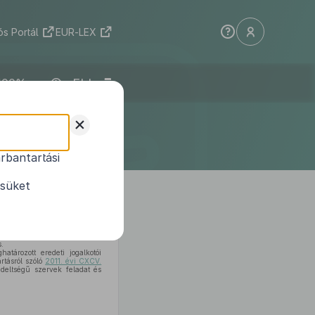
s Portál
EUR-LEX
ELI
iselő-
+
endelete
rbantartási
ésüket
.
atározott eredeti jogalkotói
rtásról szóló
2011. évi CXCV.
ndeltségű szervek feladat és