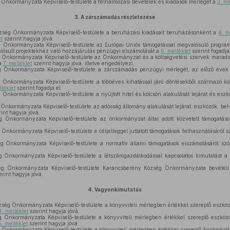
nkormányzata Képviselő-testülete a felhalmozási bevételek és kiadások mérlegét a
3. me
3.
A zárszámadás részletezése
ség Önkormányzata Képviselő-testülete a beruházási kiadásait beruházásonként a
4. m
et
szerint hagyja jóvá.
Önkormányzata Képviselő-testülete az Európai Uniós támogatással megvalósuló programo
ósult projektekhez való hozzájárulás pénzügyi elszámolását a
6. melléklet
szerint fogadja 
Önkormányzata Képviselő-testülete az Önkormányzat és a költségvetési szervek maradv
 a
7. melléklet
szerint hagyja jóvá, illetve engedélyezi.
Önkormányzata Képviselő-testülete a zárszámadás pénzügyi mérlegét, az előző évek t
nkormányzata Képviselő-testülete a többéves kihatással járó döntésekből származó köte
lléklet
szerint fogadja el.
nkormányzata Képviselő-testülete a nyújtott hitel és kölcsön alakulását lejárat és esz
.
kormányzata Képviselő-testülete az adósság állomány alakulását lejárat, eszközök, bel- é
int hagyja jóvá.
Önkormányzata Képviselő-testülete az önkormányzat által adott közvetett támogatá
.
nkormányzata Képviselő-testülete a céljelleggel juttatott támogatások felhasználásáról s
 Önkormányzata Képviselő-testülete a normatív állami támogatások elszámolásáról szó
Önkormányzata Képviselő-testülete a létszámgazdálkodással kapcsolatos kimutatást a
 Önkormányzata Képviselő-testülete Karancsberény Község Önkormányzata bevételi é
rint hagyja jóvá.
4.
Vagyonkimutatás
ég Önkormányzata Képviselő-testülete a könyvviteli mérlegben értékkel szereplő eszközö
4. melléklet
szerint hagyja jóvá.
Önkormányzata Képviselő-testülete a könyvviteli mérlegben értékkel szereplő eszközök
5. melléklet
szerint hagyja jóvá.
nkormányzata Képviselő-testülete a könyvviteli mérlegben értékkel szereplő forrásokról