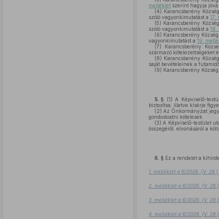
melléklet
szerint hagyja jóvá
(4)
Karancsberény Község Ön
szóló vagyonkimutatást a
17.
(5)
Karancsberény Község Ö
szóló vagyonkimutatást a
18.
(6)
Karancsberény Község Ön
vagyonkimutatást a
19. mellé
(7)
Karancsberény Község
származó kötelezettségeket 
(8)
Karancsberény Község Ö
saját bevételeinek a futamid
(9)
Karancsberény Község 
5. §
(1)
A Képviselő-testül
biztosítsa, illetve kísérje fig
(2)
Az Önkormányzat jegyző
gondoskodni kötelesek.
(3)
A Képviselő-testület ut
összegéről, elvonásáról a költ
6. §
Ez a rendelet a kihird
1. melléklet a 6/2026. (V. 28
2. melléklet a 6/2026. (V. 28
3. melléklet a 6/2026. (V. 28
4. melléklet a 6/2026. (V. 28