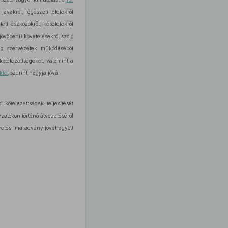
avakról, régészeti leletekről
tt eszközökről, készletekről
övőbeni) követelésekről szóló
ó szervezetek működéséből
ötelezettségeket, valamint a
klet
szerint hagyja jóvá.
kötelezettségek teljesítését
zatokon történő átvezetéséről
gvetési maradvány jóváhagyott