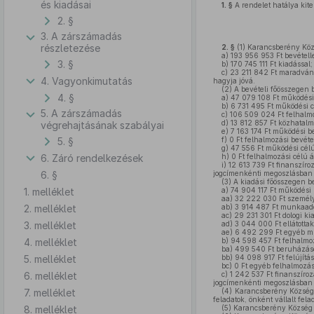
és kiadásai
1. §
A rendelet hatálya kit
2. §
3. A zárszámadás
részletezése
2. §
(1)
Karancsberény Közs
a)
193 956 953 Ft bevételle
3. §
b)
170 745 111 Ft kiadással;
c)
23 211 842 Ft maradván
4. Vagyonkimutatás
hagyja jóvá.
(2)
A bevételi főösszegen be
4. §
a)
47 079 108 Ft működési 
b)
6 731 495 Ft működési c
5. A zárszámadás
c)
106 509 024 Ft felhalmoz
d)
13 812 857 Ft közhatalm
végrehajtásának szabályai
e)
7 163 174 Ft működési b
5. §
f)
0 Ft felhalmozási bevéte
g)
47 556 Ft működési célú
6. Záró rendelkezések
h)
0 Ft felhalmozási célú 
i)
12 613 739 Ft finanszíroz
6. §
jogcímenkénti megoszlásban á
(3)
A kiadási főösszegen bel
1. melléklet
a)
74 904 117 Ft működési k
aa)
32 222 030 Ft személyi
2. melléklet
ab)
3 914 487 Ft munkaadóka
ac)
29 231 301 Ft dologi ki
3. melléklet
ad)
3 044 000 Ft ellátottak 
ae)
6 492 299 Ft egyéb mű
4. melléklet
b)
94 598 457 Ft felhalmoz
ba)
499 540 Ft beruházás
5. melléklet
bb)
94 098 917 Ft felújítás
bc)
0 Ft egyéb felhalmozás
6. melléklet
c)
1 242 537 Ft finanszíroz
jogcímenkénti megoszlásban á
7. melléklet
(4)
Karancsberény Község Ö
feladatok, önként vállalt fel
8. melléklet
(5)
Karancsberény Község Ö