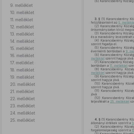
(6)
Karancsberény Község Ö
9. melléklet
10. melléklet
11. melléklet
3. §
(1)
Karancsberény Köz
felújításonként az
5. mellékl
12. melléklet
(2)
Karancsberény Község 
önkormányzaton kívül megval
13. melléklet
(3)
Karancsberény Község 
és a maradvány levezetését
14. melléklet
(4)
Karancsberény Község 
szerint fogadja el.
15. melléklet
(5)
Karancsberény Község Ö
évenkénti bontásban a
9. me
16. melléklet
(6)
Karancsberény Község Ö
melléklet
szerint hagyja jóvá
17. melléklet
(7)
Karancsberény Község Ön
bontásban a
11. melléklet
szer
18. melléklet
(8)
Karancsberény Község 
melléklet
szerint hagyja jóvá
19. melléklet
(9)
Karancsberény Község Ö
szerint hagyja jóvá.
20. melléklet
(10)
Karancsberény Község
szerint hagyja jóvá.
21. melléklet
(11)
Karancsberény Község 
jóvá.
22. melléklet
(12)
Karancsberény Község
teljesítését a
25. melléklet
sze
23. melléklet
24. melléklet
25. melléklet
4. §
(1)
Karancsberény Közs
állományi értékek szerint a
1
(2)
Karancsberény Község 
forgalomképesség szerint a
1
(3)
Karancsberény Község Ö