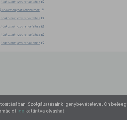
8.) önkormányzati rendelethez
8.) önkormányzati rendelethez
8.) önkormányzati rendelethez
8.) önkormányzati rendelethez
8.) önkormányzati rendelethez
8.) önkormányzati rendelethez
ztosításában. Szolgáltatásaink igénybevételével Ön beleeg
ormációt
ide
kattintva olvashat.