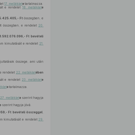
let
17. melléklet
e
tartalmazza.
sát e rendelet
18. melléklet
e
5.425.405,- Ft
összegben, e
t
összegben, e rendelet
20.
3.592.076.096,- Ft
bevételi
zám kimutatását e rendelet
21.
juttatások összege, ami után
 e rendelet
22. melléklet
ében
sát e rendelet
23. melléklet
e
éklet
e
tartalmazza.
t
27. melléklet
e
szerint hagyja
e
szerint hagyja jóvá.
059,- Ft
bevételi összeggel
,
zám kimutatását e rendelet
29.