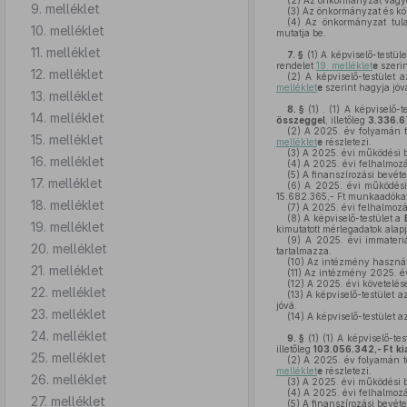
(2)
Az önkormányzat vagyo
9. melléklet
(3)
Az önkormányzat és köl
(4)
Az önkormányzat tulaj
10. melléklet
mutatja be.
11. melléklet
7. §
(1)
A képviselő-testül
rendelet
19. melléklet
e
szerin
12. melléklet
(2)
A képviselő-testület 
melléklet
e
szerint hagyja jóv
13. melléklet
8. §
(1)
. (1) A képviselő-
14. melléklet
összeggel
, illetőleg
3.336.6
(2)
A 2025. év folyamán tel
15. melléklet
melléklet
e
részletezi.
(3)
A 2025. évi működési be
16. melléklet
(4)
A 2025. évi felhalmozás
(5)
A finanszírozási bevéte
17. melléklet
(6)
A 2025. évi működési k
15.682.365,- Ft munkaadókat t
18. melléklet
(7)
A 2025. évi felhalmozás
(8)
A képviselő-testület a
19. melléklet
kimutatott mérlegadatok alap
(9)
A 2025. évi immateriá
20. melléklet
tartalmazza.
(10)
Az intézmény használa
21. melléklet
(11)
Az intézmény 2025. év
(12)
A 2025. évi követelése
22. melléklet
(13)
A képviselő-testület 
jóvá.
23. melléklet
(14)
A képviselő-testület 
24. melléklet
9. §
(1)
(1) A képviselő-tes
illetőleg
103.056.342,- Ft
ki
25. melléklet
(2)
A 2025. év folyamán tel
melléklet
e
részletezi.
26. melléklet
(3)
A 2025. évi működési be
(4)
A 2025. évi felhalmozá
27. melléklet
(5)
A finanszírozási bevéte