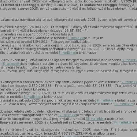
et az önkormányzat 2025. évi költségvetéséről szóló, többszörösen módosított
1/2025.(I
 Ft
bevételi főösszeggel
, illetőleg
3.946.812.962,- Ft
kiadási főösszeggel
jóváhagyja.
tségvetési szervei 2025. évi zárszámadás működési és felhalmozási bevételeinek, kiadá
alamint az irányítása alá tartozó költségvetési szervek 2025. évben teljesített bevétel
vételek összege 926.083.323,- Ft-ra teljesült, amelyből az önkormányzat saját forrású, ill
vben elért működési bevételeinek összege 126.811.859,- Ft.
i bevételek összege 18.003.430,- Ft-ra teljesült.
 évi pénzeszközeinek változását e rendelet
3. melléklet
e
mutatja be.
ól származó bevétel 1.194.202,- Ft összegben realizálódott.
bevezetett helyi adók, továbbá a gépjárműadó alakulását, a 2025. évre elszámolt értékve
viselő-testület a mérleg szerinti adóhátralék összegét 44.887.293,- Ft-ban állapítja meg.
is juttatásainak alakulását e rendelet
5. melléklet
e
tartalmazza.
025. évben megillető általános és ágazati támogatások elszámolását e rendelet
6. mellékl
z
(1) bekezdés
ben foglaltak alapján az éves költségvetési törvényben megállapított terv
 tényleges feladatmutató alapján befizetés nem terheli.
5. évben megillető kiegészítő támogatások és egyéb kötött felhasználású támogatáso
költségvetési szervei 2025. évben teljesített kiadásait jogcímenként e rendelet
2. mellékl
iadások összege 3.570.295.383,- Ft-ra teljesült, amelyből 531.238.855,- Ft a személyi 
erhelő járulék került kifizetésre.
i kiadások összege 376.517.579,- Ft-ra teljesült, ebből az önkormányzat fejlesztési cél
ását e rendelet
8. melléklet
e
tartalmazza.
tással megvalósuló 2025. évi programok teljesítését e rendelet
9. melléklet
e
tartalmazza.
2025. évre a helyi kezdeményezések támogatásának teljesítését e rendelet
10. melléklet
e
m
sságot keletkeztető ügyletei, több éves kihatással járó feladatainak teljesítését e rendelet
évi közvetett támogatásait e rendelet
12. melléklet
e
mutatja be.
 Uniós támogatással megvalósuló programjait e rendelet
13. melléklet
e
mutatja be.
ségvetési szerveinek 2025. évi követeléseit és kötelezettségeit e rendelet
14. melléklet
e
r
let az önkormányzat és költségvetési intézményei 2025. december 31-i állapot szer
legadatok alapján (eszközök, források)
4.657.874.233,- Ft-ban
állapítja meg.