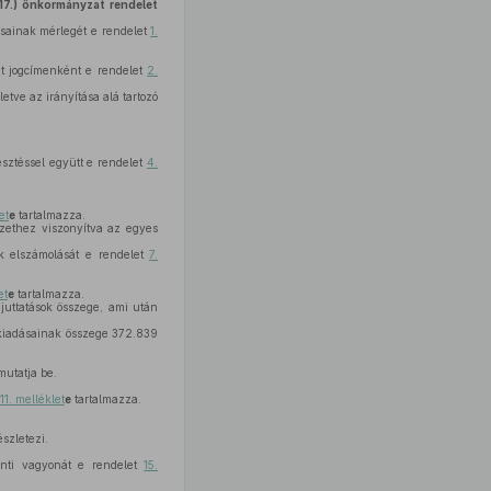
I.17.) önkormányzat rendelet
sainak mérlegét e rendelet
1.
eit jogcímenként e rendelet
2.
etve az irányítása alá tartozó
sztéssel együtt e rendelet
4.
et
e
tartalmazza.
ezethez viszonyítva az egyes
k elszámolását e rendelet
7.
et
e
tartalmazza.
juttatások összege, ami után
ú kiadásainak összege 372.839
utatja be.
11. melléklet
e
tartalmazza.
észletezi.
inti vagyonát e rendelet
15.