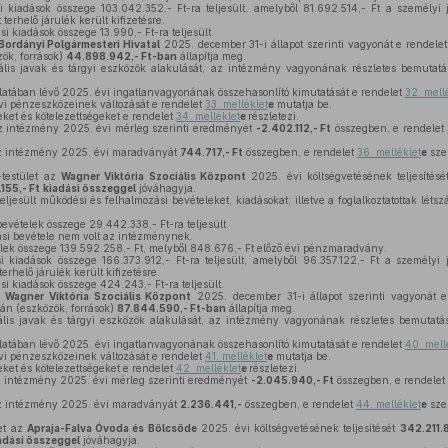
kiadások összege 103.042.352,- Ft-ra teljesült, amelyből 81.692.514,- Ft a személyi 
erhelő járulék került kifizetésre.
i kiadások összege 13.990,- Ft-ra teljesült.
Bordányi Polgármesteri Hivatal
2025. december 31-i állapot szerinti vagyonát e rendele
ök, források)
44.898.942,- Ft-ban
állapítja meg.
lis javak és tárgyi eszközök alakulását, az intézmény vagyonának részletes bemutatá
tában lévő 2025. évi ingatlanvagyonának összehasonlító kimutatását e rendelet
32. mell
i pénzeszközeinek változását e rendelet
33. melléklet
e
mutatja be.
ket és kötelezettségeket e rendelet
34. melléklet
e
részletezi.
az intézmény 2025. évi mérleg szerinti eredményét
-2.402.112,- Ft
összegben, e rendelet
az intézmény 2025. évi maradványát
744.717,- Ft
összegben, e rendelet
36. melléklet
e
szer
-testület az
Wagner Viktória Szociális Központ
2025. évi költségvetésének teljesítés
155,- Ft
kiadási összeggel
jóváhagyja.
jesült működési és felhalmozási bevételeket, kiadásokat; illetve a foglalkoztatottak léts
vételek összege 29.442.338,- Ft-ra teljesült.
si bevétele nem volt az intézménynek.
elek összege 139.592.258,- Ft, melyből 848.676,- Ft előző évi pénzmaradvány.
kiadások összege 166.373.912,- Ft-ra teljesült, amelyből 96.357.122,- Ft a személyi 
erhelő járulék került kifizetésre.
i kiadások összege 424.243,- Ft-ra teljesült.
a
Wagner Viktória Szociális Központ
2025. december 31-i állapot szerinti vagyonát 
ján (eszközök, források)
87.844.590,- Ft-ban
állapítja meg.
lis javak és tárgyi eszközök alakulását, az intézmény vagyonának részletes bemutatá
tában lévő 2025. évi ingatlanvagyonának összehasonlító kimutatását e rendelet
40. mell
i pénzeszközeinek változását e rendelet
41. melléklet
e
mutatja be.
ket és kötelezettségeket e rendelet
42. melléklet
e
részletezi.
az intézmény 2025. évi mérleg szerinti eredményét
-2.045.940,- Ft
összegben, e rendelet
az intézmény 2025. évi maradványát
2.236.441,-
összegben, e rendelet
44. melléklet
e
szer
let az
Apraja-Falva Óvoda és Bölcsőde
2025. évi költségvetésének teljesítését
342.211.
adási összeggel
jóváhagyja.