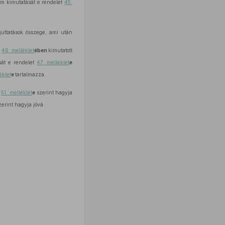
zám kimutatását e rendelet
45.
juttatások összege, ami után
t
46. melléklet
ében
kimutatott
sát e rendelet
47. melléklet
e
éklet
e
tartalmazza.
t
51. melléklet
e
szerint hagyja
erint hagyja jóvá.