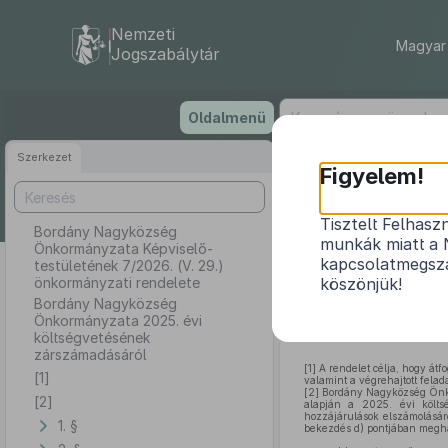
Nemzeti
Magyar 
Jogszabálytár
Ugrás
Oldalmenü
a
tartalomra
Szerkezet
Bord
Figyelem!
testüle
Tisztelt Felhasz
Bordány Nagyközség
munkák miatt a 
Önkormányzata Képviselő-
Bordány
kapcsolatmegsza
testületének 7/2026. (V. 29.)
önkormányzati rendelete
köszönjük!
Bordány Nagyközség
Önkormányzata 2025. évi
költségvetésének
zárszámadásáról
[1]
A rendelet célja, hogy átf
[1]
valamint a végrehajtott felad
[2]
Bordány Nagyközség Önkor
[2]
alapján a 2025. évi költs
hozzájárulások elszámolásár
1. §
bekezdés d) pontjában meghat