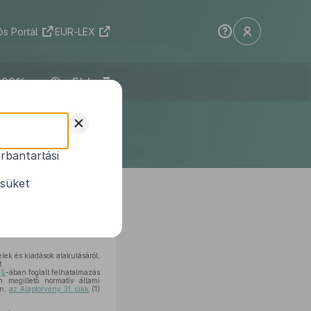
s Portál
EUR-LEX
ELI
selő-
+
endelete
rbantartási
etésének
ésüket
lek és kiadások alakulásáról,
.
 §
-ában foglalt felhatalmazás
 megillető normatív állami
en,
az Alaptörvény 31. cikk
(1)