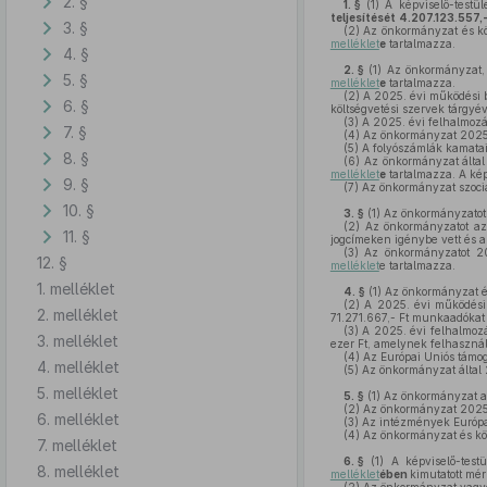
2. §
1. §
(1)
A képviselő-testül
teljesítését
4.207.123.557,-
3. §
(2)
Az önkormányzat és köl
melléklet
e
tartalmazza.
4. §
2. §
(1)
Az önkormányzat, v
5. §
melléklet
e
tartalmazza.
(2)
A 2025. évi működési be
6. §
költségvetési szervek tárgyé
(3)
A 2025. évi felhalmozás
7. §
(4)
Az önkormányzat 2025.
(5)
A folyószámlák kamataib
8. §
(6)
Az önkormányzat által 
melléklet
e
tartalmazza. A kép
9. §
(7)
Az önkormányzat szociál
10. §
3. §
(1)
Az önkormányzatot 2
(2)
Az önkormányzatot a
11. §
jogcímeken igénybe vett és a
(3)
Az önkormányzatot 202
12. §
melléklet
e tartalmazza.
1. melléklet
4. §
(1)
Az önkormányzat és 
(2)
A 2025. évi működési k
2. melléklet
71.271.667,- Ft munkaadókat t
(3)
A 2025. évi felhalmozás
3. melléklet
ezer Ft, amelynek felhasznál
(4)
Az Európai Uniós támoga
4. melléklet
(5)
Az önkormányzat által 
5. melléklet
5. §
(1)
Az önkormányzat adó
(2)
Az önkormányzat 2025. 
6. melléklet
(3)
Az intézmények Európai
(4)
Az önkormányzat és költ
7. melléklet
6. §
(1)
A képviselő-testü
8. melléklet
melléklet
ében
kimutatott mér