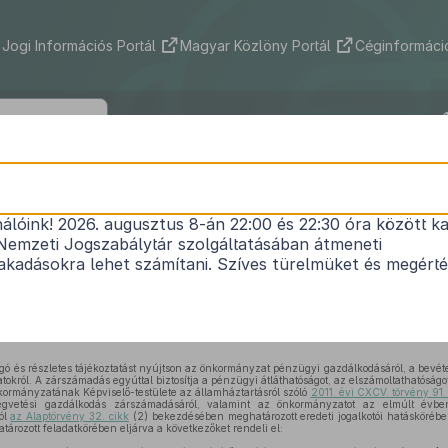
Jogi Információs Portál
Magyar Közlöny Portál
Céginformáció
ány Nagyközség Önkormányzata Képvi
tének 7/2026. (V. 29.) önkormányzati r
nálóink! 2026. augusztus 8-án 22:00 és 22:30 óra között ka
Nemzeti Jogszabálytár szolgáltatásában átmeneti
 Nagyközség Önkormányzata 2025. évi költségv
kadásokra lehet számítani. Szíves türelmüket és megért
zárszámadásáról
Hatályos: 2026. 05. 30. – 2031. 05. 30.
ogó és részletes tájékoztatást nyújtson az önkormányzat pénzügyi gazdálkodásáról, a bevéte
atokról. A zárszámadás egyúttal biztosítja a pénzügyi átláthatóságot, az elszámoltathatóságot
mányzatának Képviselő-testülete az államháztartásról szóló
2011. évi CXCV. törvény 91.
égvetési gazdálkodás zárszámadásáról, valamint az önkormányzatot az elmúlt évben
ól
az Alaptörvény 32. cikk
(2) bekezdésében meghatározott eredeti jogalkotói hatásköréb
ározott feladatkörében eljárva a következőket rendeli el: