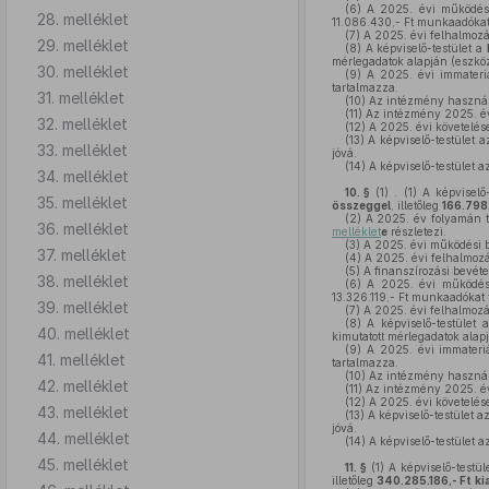
(6)
A 2025. évi működési 
28. melléklet
11.086.430,- Ft munkaadókat t
(7)
A 2025. évi felhalmozás
29. melléklet
(8)
A képviselő-testület a
mérlegadatok alapján (eszköz
30. melléklet
(9)
A 2025. évi immateriá
tartalmazza.
31. melléklet
(10)
Az intézmény használa
(11)
Az intézmény 2025. év
32. melléklet
(12)
A 2025. évi követelése
(13)
A képviselő-testület 
33. melléklet
jóvá.
(14)
A képviselő-testület 
34. melléklet
10. §
(1)
. (1) A képviselő
35. melléklet
összeggel
, illetőleg
166.798.
(2)
A 2025. év folyamán tel
36. melléklet
melléklet
e
részletezi.
(3)
A 2025. évi működési be
37. melléklet
(4)
A 2025. évi felhalmozá
(5)
A finanszírozási bevét
38. melléklet
(6)
A 2025. évi működési 
13.326.119,- Ft munkaadókat t
39. melléklet
(7)
A 2025. évi felhalmozás
(8)
A képviselő-testület 
40. melléklet
kimutatott mérlegadatok alap
(9)
A 2025. évi immateriá
41. melléklet
tartalmazza.
(10)
Az intézmény használa
42. melléklet
(11)
Az intézmény 2025. év
(12)
A 2025. évi követelése
43. melléklet
(13)
A képviselő-testület 
jóvá.
44. melléklet
(14)
A képviselő-testület 
45. melléklet
11. §
(1)
A képviselő-testü
illetőleg
340.285.186,- Ft
ki