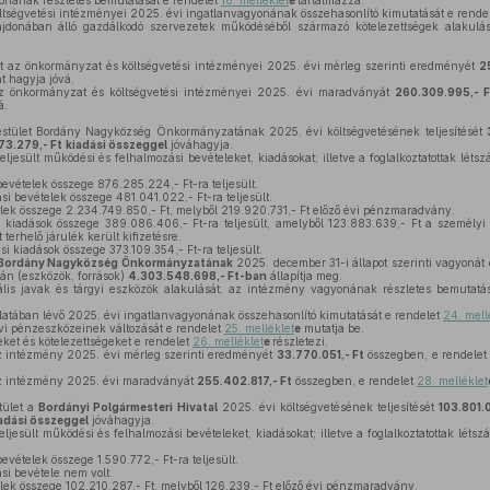
nának részletes bemutatását e rendelet
16. melléklet
e
tartalmazza.
tségvetési intézményei 2025. évi ingatlanvagyonának összehasonlító kimutatását e rende
donában álló gazdálkodó szervezetek működéséből származó kötelezettségek alakulá
et az önkormányzat és költségvetési intézményei 2025. évi mérleg szerinti eredményét
2
t hagyja jóvá.
az önkormányzat és költségvetési intézményei 2025. évi maradványát
260.309.995,- F
á.
testület Bordány Nagyközség Önkormányzatának 2025. évi költségvetésének teljesítését
73.279,- Ft
kiadási összeggel
jóváhagyja.
jesült működési és felhalmozási bevételeket, kiadásokat; illetve a foglalkoztatottak léts
vételek összege 876.285.224,- Ft-ra teljesült.
i bevételek összege 481.041.022,- Ft-ra teljesült.
lek összege 2.234.749.850,- Ft, melyből 219.920.731,- Ft előző évi pénzmaradvány.
iadások összege 389.086.406,- Ft-ra teljesült, amelyből 123.883.639,- Ft a személyi 
erhelő járulék került kifizetésre.
i kiadások összege 373.109.354,- Ft-ra teljesült.
Bordány Nagyközség Önkormányzatának
2025. december 31-i állapot szerinti vagyonát
ján (eszközök, források)
4.303.548.698,- Ft-ban
állapítja meg.
lis javak és tárgyi eszközök alakulását, az intézmény vagyonának részletes bemutatá
tában lévő 2025. évi ingatlanvagyonának összehasonlító kimutatását e rendelet
24. mell
i pénzeszközeinek változását e rendelet
25. melléklet
e
mutatja be.
ket és kötelezettségeket e rendelet
26. melléklet
e
részletezi.
az intézmény 2025. évi mérleg szerinti eredményét
33.770.051,- Ft
összegben, e rendele
az intézmény 2025. évi maradványát
255.402.817,- Ft
összegben, e rendelet
28. melléklet
tület a
Bordányi Polgármesteri Hivatal
2025. évi költségvetésének teljesítését
103.801.
adási összeggel
jóváhagyja.
jesült működési és felhalmozási bevételeket, kiadásokat; illetve a foglalkoztatottak léts
vételek összege 1.590.772,- Ft-ra teljesült.
si bevétele nem volt.
lek összege 102.210.287,- Ft, melyből 126.239,- Ft előző évi pénzmaradvány.