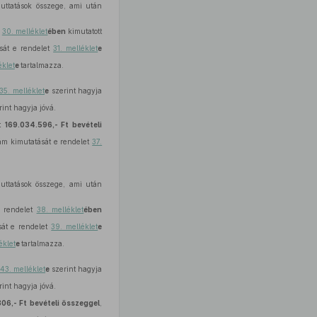
juttatások összege, ami után
t
30. melléklet
ében
kimutatott
sát e rendelet
31. melléklet
e
éklet
e
tartalmazza.
35. melléklet
e
szerint hagyja
int hagyja jóvá.
ét
169.034.596,- Ft
bevételi
zám kimutatását e rendelet
37.
juttatások összege, ami után
e rendelet
38. melléklet
ében
sát e rendelet
39. melléklet
e
éklet
e
tartalmazza.
43. melléklet
e
szerint hagyja
int hagyja jóvá.
806,- Ft
bevételi összeggel
,