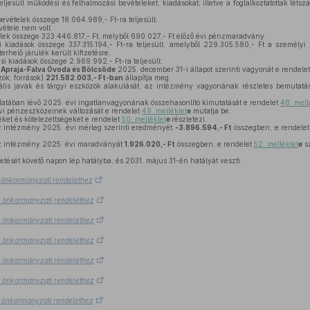
jesült működési és felhalmozási bevételeket, kiadásokat; illetve a foglalkoztatottak léts
vételek összege 18.064.989,- Ft-ra teljesült.
étele nem volt.
lek összege 323.446.817,- Ft, melyből 690.027,- Ft előző évi pénzmaradvány.
iadások összege 337.315.194,- Ft-ra teljesült, amelyből 229.305.580,- Ft a személyi 
erhelő járulék került kifizetésre.
i kiadások összege 2.969.992,- Ft-ra teljesült.
z
Apraja-Falva Óvoda és Bölcsőde
2025. december 31-i állapot szerinti vagyonát e rendele
ök, források)
221.582.003,- Ft-ban
állapítja meg.
lis javak és tárgyi eszközök alakulását, az intézmény vagyonának részletes bemutatá
tában lévő 2025. évi ingatlanvagyonának összehasonlító kimutatását e rendelet
48. mell
i pénzeszközeinek változását e rendelet
49. melléklet
e
mutatja be.
ket és kötelezettségeket e rendelet
50. melléklet
e
részletezi.
az intézmény 2025. évi mérleg szerinti eredményét
-3.896.594,- Ft
összegben, e rendele
az intézmény 2025. évi maradványát
1.926.020,- Ft
összegben, e rendelet
52. melléklet
e
sz
etését követő napon lép hatályba, és 2031. május 31-én hatályát veszti.
.) önkormányzati rendelethez
.) önkormányzati rendelethez
.) önkormányzati rendelethez
.) önkormányzati rendelethez
.) önkormányzati rendelethez
.) önkormányzati rendelethez
.) önkormányzati rendelethez