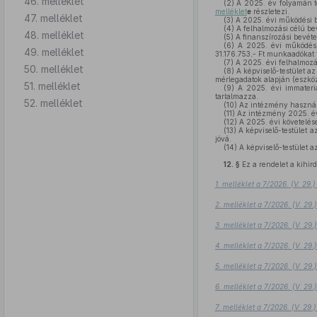
46. melléklet
(2)
A 2025. év folyamán tel
melléklet
e
részletezi.
47. melléklet
(3)
A 2025. évi működési be
(4)
A felhalmozási célú bev
48. melléklet
(5)
A finanszírozási bevéte
(6)
A 2025. évi működési k
49. melléklet
31.176.753,- Ft munkaadókat t
(7)
A 2025. évi felhalmozás
50. melléklet
(8)
A képviselő-testület a
mérlegadatok alapján (eszköz
51. melléklet
(9)
A 2025. évi immateriá
tartalmazza.
52. melléklet
(10)
Az intézmény használa
(11)
Az intézmény 2025. év
(12)
A 2025. évi követelése
(13)
A képviselő-testület 
jóvá.
(14)
A képviselő-testület 
12. §
Ez a rendelet a kihird
1. melléklet a 7/2026. (V. 29
2. melléklet a 7/2026. (V. 29
3. melléklet a 7/2026. (V. 29
4. melléklet a 7/2026. (V. 29
5. melléklet a 7/2026. (V. 29
6. melléklet a 7/2026. (V. 29
7. melléklet a 7/2026. (V. 29