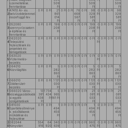
üzemeltetése,
509
509
509
fenntartása
Ft
Ft
Ft
1
47410 Ár- és
0 Ft
0 Ft
21
0 Ft
0 Ft
76
0 Ft
98
0
0 Ft
0 Ft
98
2
belvízvédelemmel
861
468
329
Ft
329
összefüggő tev.
014
567
581
581
Ft
Ft
Ft
Ft
1
052080
0 Ft
0 Ft
199
0 ft
0 Ft
0 Ft
0 Ft
199
0
0 Ft
0 Ft
199
3
szennyvízcsatorn
208
208
Ft
208
a építése és
Ft
Ft
Ft
fenntartésa
1
062020
0 Ft
0 Ft
0 Ft
0 Ft
0 Ft
0 Ft
0 Ft
0 Ft
0
0 Ft
0 Ft
0 Ft
4
Települési
Ft
fejlesztések és
projektek és
támogatások
1
063020
0 Ft
0 Ft
0 Ft
0 Ft
0 Ft
0 Ft
0 Ft
0 Ft
0
0 Ft
0 Ft
0 Ft
5
Víztermelés-
Ft
kezelés
1
064010
0 Ft
0 Ft
5
0 Ft
0 Ft
0 Ft
0 Ft
5
0
0 Ft
0 Ft
5
6
Közvilágítás
282
282
Ft
282
863
863
863
Ft
Ft
Ft
1
066010
0 Ft
0 Ft
1 131
0 Ft
0 Ft
0 Ft
0 Ft
1 131
0
0 Ft
0 Ft
1 131
7
Zöldterület-
030
030
Ft
030
kezelés
Ft
Ft
Ft
1
066020 Város-,
13
1 734
5
0 Ft
0 Ft
0 Ft
0 Ft
21
0
0 Ft
0 Ft
21
8
községgazdálkodá
381
434
965
081
Ft
081
si egyéb
438
Ft
161 Ft
033
033
szolgáltatások
Ft
Ft
Ft
1
081030
0 Ft
0 Ft
1
0 Ft
0 Ft
0 Ft
0 Ft
1
0
0 Ft
0 Ft
1
9
Sportlétesítménye
494
494
Ft
494
k, edzőtáborok
456
456
456
működése és
Ft
Ft
Ft
fejlesztése
2
082044
554
64
340
0 Ft
0 Ft
0 Ft
0 Ft
960
0
0 Ft
0 Ft
960
0
Könyvtári
916
920
639
475
Ft
475