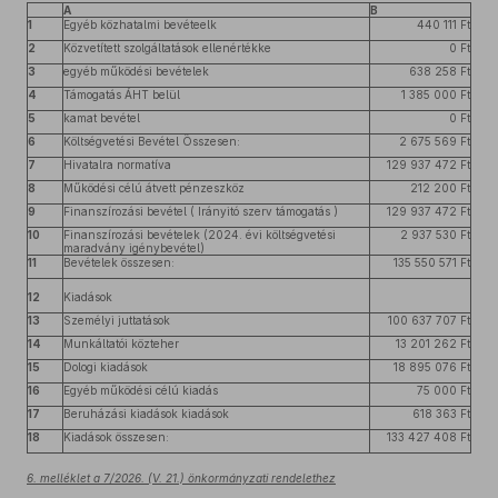
A
B
1
Egyéb közhatalmi bevéteelk
440 111 Ft
2
Közvetített szolgáltatások ellenértékke
0 Ft
3
egyéb működési bevételek
638 258 Ft
4
Támogatás ÁHT belül
1 385 000 Ft
5
kamat bevétel
0 Ft
6
Költségvetési Bevétel Összesen:
2 675 569 Ft
7
Hivatalra normatíva
129 937 472 Ft
8
Működési célú átvett pénzeszköz
212 200 Ft
9
Finanszírozási bevétel ( Irányitó szerv támogatás )
129 937 472 Ft
10
Finanszírozási bevételek (2024. évi költségvetési
2 937 530 Ft
maradvány igénybevétel)
11
Bevételek összesen:
135 550 571 Ft
12
Kiadások
13
Személyi juttatások
100 637 707 Ft
14
Munkáltatói közteher
13 201 262 Ft
15
Dologi kiadások
18 895 076 Ft
16
Egyéb működési célú kiadás
75 000 Ft
17
Beruházási kiadások kiadások
618 363 Ft
18
Kiadások összesen:
133 427 408 Ft
6. melléklet a 7/2026. (V. 21.) önkormányzati rendelethez