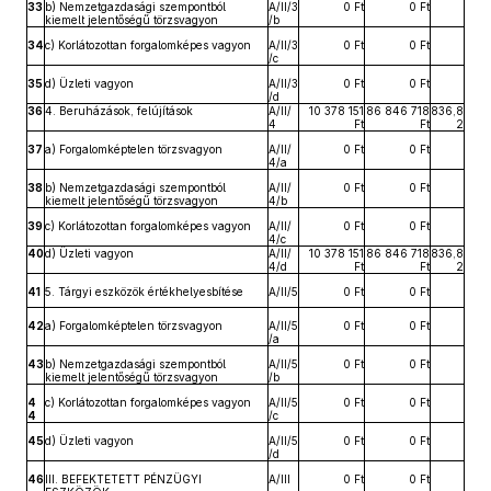
33
b) Nemzetgazdasági szempontból
A/II/3
0 Ft
0 Ft
kiemelt jelentőségű törzsvagyon
/b
34
c) Korlátozottan forgalomképes vagyon
A/II/3
0 Ft
0 Ft
/c
35
d) Üzleti vagyon
A/II/3
0 Ft
0 Ft
/d
36
4. Beruházások, felújítások
A/II/
10 378 151
86 846 718
836,8
4
Ft
Ft
2
37
a) Forgalomképtelen törzsvagyon
A/II/
0 Ft
0 Ft
4/a
38
b) Nemzetgazdasági szempontból
A/II/
0 Ft
0 Ft
kiemelt jelentőségű törzsvagyon
4/b
39
c) Korlátozottan forgalomképes vagyon
A/II/
0 Ft
0 Ft
4/c
40
d) Üzleti vagyon
A/II/
10 378 151
86 846 718
836,8
4/d
Ft
Ft
2
41
5. Tárgyi eszközök értékhelyesbítése
A/II/5
0 Ft
0 Ft
42
a) Forgalomképtelen törzsvagyon
A/II/5
0 Ft
0 Ft
/a
43
b) Nemzetgazdasági szempontból
A/II/5
0 Ft
0 Ft
kiemelt jelentőségű törzsvagyon
/b
4
c) Korlátozottan forgalomképes vagyon
A/II/5
0 Ft
0 Ft
4
/c
45
d) Üzleti vagyon
A/II/5
0 Ft
0 Ft
/d
46
III. BEFEKTETETT PÉNZÜGYI
A/III
0 Ft
0 Ft