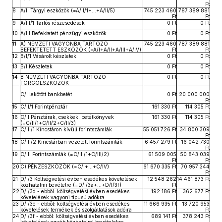
Ft
8
A/II Tárgyi eszközök (=A/II/1+...+A/II/5)
745 223 460
787 389 881
Ft
Ft
9
A/III/1 Tartós részesedések
0 Ft
0 Ft
10
A/III Befektetett pénzügyi eszközök
0 Ft
0 Ft
11
A) NEMZETI VAGYONBA TARTOZÓ
745 223 460
787 389 881
BEFEKTETETT ESZKÖZÖK (=A/I+A/II+A/III+A/IV)
Ft
Ft
12
B/I/1 Vásárolt készletek
0 Ft
0 Ft
13
B/I Készletek
0 Ft
0 Ft
14
B NEMZETI VAGYONBA TARTOZÓ
0 Ft
0 Ft
FORGÓESZKÖZÖK
C/I lekötött bankbetét
0 Ft
20 000 000
Ft
15
C/II/1 Forintpénztár
161 330 Ft
114 305 Ft
16
C/II Pénztárak, csekkek, betétkönyvek
161 330 Ft
114 305 Ft
(=C/II/1+C/II/2+C/II/3)
17
C/III/1 Kincstáron kívüli forintszámlák
55 051 726 Ft
34 800 309
Ft
18
C/III/2 Kincstárban vezetett forintszámlák
6 457 279 Ft
16 042 730
Ft
19
C/III Forintszámlák (=C/III/1+C/III/2)
61 509 005
50 843 039
Ft
Ft
20
C) PÉNZESZKÖZÖK (=C/I+…+C/IV)
61 670 335 Ft
70 957 344
Ft
21
D/I/3 Költségvetési évben esedékes követelések
12 548 262
14 461 873 Ft
közhatalmi bevételre (=D/I/3a+…+D/I/3f)
Ft
22
D/I/3d - ebből: költségvetési évben esedékes
192 186 Ft
362 677 Ft
követelések vagyoni típusú adókra
23
D/I/3e - ebből: költségvetési évben esedékes
11 666 935 Ft
13 720 953
követelések termékek és szolgáltatások adóira
Ft
24
D/I/3f - ebből: költségvetési évben esedékes
689 141 Ft
378 243 Ft