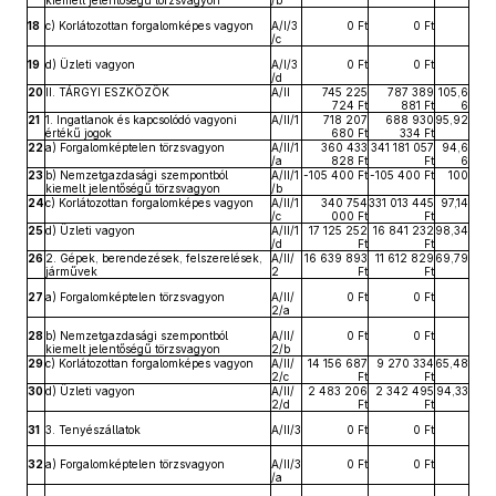
kiemelt jelentőségű törzsvagyon
/b
18
c) Korlátozottan forgalomképes vagyon
A/I/3
0 Ft
0 Ft
/c
19
d) Üzleti vagyon
A/I/3
0 Ft
0 Ft
/d
20
II. TÁRGYI ESZKÖZÖK
A/II
745 225
787 389
105,6
724 Ft
881 Ft
6
21
1. Ingatlanok és kapcsolódó vagyoni
A/II/1
718 207
688 930
95,92
értékű jogok
680 Ft
334 Ft
22
a) Forgalomképtelen törzsvagyon
A/II/1
360 433
341 181 057
94,6
/a
828 Ft
Ft
6
23
b) Nemzetgazdasági szempontból
A/II/1
-105 400 Ft
-105 400 Ft
100
kiemelt jelentőségű törzsvagyon
/b
24
c) Korlátozottan forgalomképes vagyon
A/II/1
340 754
331 013 445
97,14
/c
000 Ft
Ft
25
d) Üzleti vagyon
A/II/1
17 125 252
16 841 232
98,34
/d
Ft
Ft
26
2. Gépek, berendezések, felszerelések,
A/II/
16 639 893
11 612 829
69,79
járművek
2
Ft
Ft
27
a) Forgalomképtelen törzsvagyon
A/II/
0 Ft
0 Ft
2/a
28
b) Nemzetgazdasági szempontból
A/II/
0 Ft
0 Ft
kiemelt jelentőségű törzsvagyon
2/b
29
c) Korlátozottan forgalomképes vagyon
A/II/
14 156 687
9 270 334
65,48
2/c
Ft
Ft
30
d) Üzleti vagyon
A/II/
2 483 206
2 342 495
94,33
2/d
Ft
Ft
31
3. Tenyészállatok
A/II/3
0 Ft
0 Ft
32
a) Forgalomképtelen törzsvagyon
A/II/3
0 Ft
0 Ft
/a