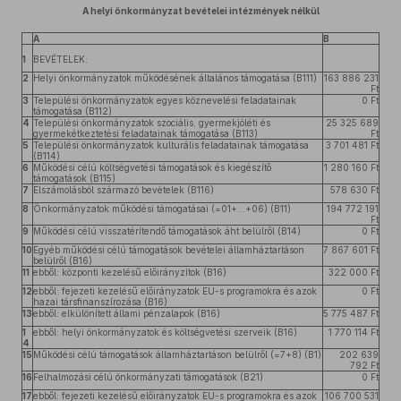
A helyi önkormányzat bevételei intézmények nélkül
A
B
1
BEVÉTELEK:
2
Helyi önkormányzatok működésének általános támogatása (B111)
163 886 231
Ft
3
Települési önkormányzatok egyes köznevelési feladatainak
0 Ft
támogatása (B112)
4
Települési önkormányzatok szociális, gyermekjóléti és
25 325 689
gyermekétkeztetési feladatainak támogatása (B113)
Ft
5
Települési önkormányzatok kulturális feladatainak támogatása
3 701 481 Ft
(B114)
6
Működési célú költségvetési támogatások és kiegészítő
1 280 160 Ft
támogatások (B115)
7
Elszámolásból származó bevételek (B116)
578 630 Ft
8
Önkormányzatok működési támogatásai (=01+…+06) (B11)
194 772 191
Ft
9
Működési célú visszatérítendő támogatások áht belülről (B14)
0 Ft
10
Egyéb működési célú támogatások bevételei államháztartáson
7 867 601 Ft
belülről (B16)
11
ebből: központi kezelésű előirányzítok (B16)
322 000 Ft
12
ebből: fejezeti kezelésű előirányzatok EU-s programokra és azok
0 Ft
hazai társfinanszírozása (B16)
13
ebből: elkülönített állami pénzalapok (B16)
5 775 487 Ft
1
ebből: helyi önkormányzatok és költségvetési szerveik (B16)
1 770 114 Ft
4
15
Működési célú támogatások államháztartáson belülről (=7+8) (B1)
202 639
792 Ft
16
Felhalmozási célú önkormányzati támogatások (B21)
0 Ft
17
ebből: fejezeti kezelésű előirányzatok EU-s programokra és azok
106 700 531