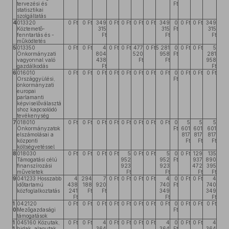
tervezési és
Ft
statisztikai
szolgáltatás
4
013320
0 Ft
0 Ft
349
0 Ft
0 Ft
0 Ft
0 Ft
349
0
0 Ft
0 Ft
349
Köztemető-
315
315
Ft
315
fenntartás és -
Ft
Ft
Ft
működtetés
5
013350
0 Ft
0 Ft
4
0 Ft
0 Ft
477
0 Ft
5 281
0
0 Ft
0 Ft
5
Önkormányzati
804
520
958
Ft
281
vagyonnal való
438
Ft
Ft
958
gazdálkodás
Ft
Ft
6
016010
0 Ft
0 Ft
0 Ft
0 Ft
0 Ft
0 Ft
0 Ft
0 Ft
0
0 Ft
0 Ft
0 Ft
Országgyülési,
Ft
önkormányzati
europai
parlamanti
képviselőválasztá
shoz kapcsolódó
tevékenység
7
018010
0 Ft
0 Ft
0 Ft
0 Ft
0 Ft
0 Ft
0 Ft
0 Ft
0
5
5
5
Önkormányzatok
Ft
601
601
601
elszámolásai a
817
817
817
központi
Ft
Ft
Ft
költségvetéssel
8
018030
0 Ft
0 Ft
0 Ft
0 Ft
5
0 Ft
0 Ft
5
0
0 Ft
129
135
Támogatási célú
952
952
Ft
937
890
finanszírozási
923
923
472
395
műveletek
Ft
Ft
Ft
Ft
9
041233 Hosszabb
4
294
7
0 Ft
0 Ft
0 Ft
0 Ft
4
0
0 Ft
0 Ft
4
időtartamú
438
188
920
740
Ft
740
közfoglalkoztatás
241
Ft
Ft
349
349
Ft
Ft
Ft
1
042120
0 Ft
0 Ft
0 Ft
0 Ft
0 Ft
0 Ft
0 Ft
0 Ft
0
0 Ft
0 Ft
0 Ft
0
Mezőgazdasági
Ft
támogatások
1
045160 Közutak,
0 Ft
0 Ft
4
0 Ft
0 Ft
0 Ft
0 Ft
4
0
0 Ft
0 Ft
4
1
hidak, alagutak
364
364
Ft
364