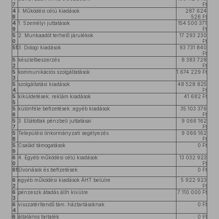
7
Ft
4
I. Működési célú kiadások
287 624
8
526 Ft
4
1. Személyi juttatások
154 500 371
9
Ft
5
2. Munkaadót terhelő járulékok
17 293 230
0
Ft
51
3. Dologi kiadások
93 731 840
Ft
5
készletbeszerzés
8 383 728
2
Ft
5
kommunikációs szolgáltatások
1 674 229 Ft
3
5
szolgáltatási kiadások
48 528 825
4
Ft
5
kiküldetések, reklám kiadások
41 682 Ft
5
5
különféle befizetések ,egyéb kiadások
35 103 376
6
Ft
5
3. Ellátottak pénzbeli juttatásai
9 066 162
7
Ft
5
Települési önkormányzati segélyezés
9 066 162
8
Ft
5
Család támogatások
0 Ft
9
6
4. Egyéb működési célú kiadások
13 032 923
0
Ft
61
Elvonások és befizetések
0 Ft
6
egyéb működési kiadások ÁHT belülre
5 922 923
2
Ft
6
pénzeszk átadás állh kivülre
7 110 000 Ft
3
6
visszatérítendő tám. háztartásoknak
0 Ft
4
6
általános tartalék
0 Ft