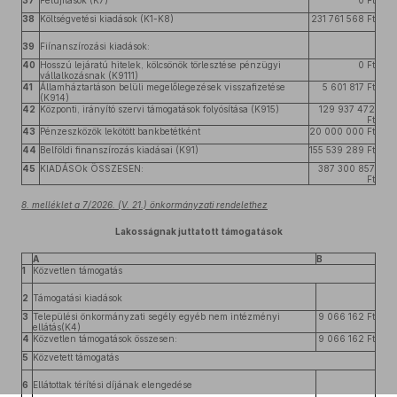
37
Felújítások (K7)
0 Ft
38
Költségvetési kiadások (K1-K8)
231 761 568 Ft
39
Fiínanszírozási kiadások:
40
Hosszú lejáratú hitelek, kölcsönök törlesztése pénzügyi
0 Ft
vállalkozásnak (K9111)
41
Államháztartáson belüli megelőlegezések visszafizetése
5 601 817 Ft
(K914)
42
Központi, irányító szervi támogatások folyósítása (K915)
129 937 472
Ft
43
Pénzeszközök lekötött bankbetétként
20 000 000 Ft
44
Belföldi finanszírozás kiadásai (K91)
155 539 289 Ft
45
KIADÁSOk ÖSSZESEN:
387 300 857
Ft
8. melléklet a 7/2026. (V. 21.) önkormányzati rendelethez
Lakosságnak juttatott támogatások
A
B
1
Közvetlen támogatás
2
Támogatási kiadások
3
Települési önkormányzati segély egyéb nem intézményi
9 066 162 Ft
ellátás(K4)
4
Közvetlen támogatások összesen:
9 066 162 Ft
5
Közvetett támogatás
6
Ellátottak térítési díjának elengedése