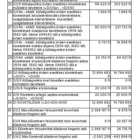
követelések egyéb közhatalmi bevételekre
25
D/I/4 Költségvetési évben esedékes követelések
116 420 Ft
303 020 Ft
működési bevételre (=D/I/4a+…+D/I/4i)
26
D/I/4a - ebből: költségvetési évben esedékes
1 969 Ft
1 969 Ft
követelések készletértékesítés ellenértékére,
szolgáltatások ellenértékére, közvetített
szolgáltatások ellenértékére
27
D/I/4b - ebből: költségvetési évben esedékes
80 000 Ft
221 732 Ft
követelések tulajdonosi bevételekre (3514-ből,
3582-ből, illetve 094042-ből a költségvetési
évben esedékes követelés)
28
D/I/4c - ebből: költségvetési évben esedékes
9 701 Ft
14 898 Ft
követelések ellátási díjakra (3514-ből, 3582-ből,
illetve 094052-ből a költségvetési évben
esedékes követelés)
29
D/I/4d -ebből: költségvetési évben esedékes
24 750 Ft
64 421 Ft
követelések kiszámlázott általános forgalmi adóra
(3514-ből, 3582-ből, illetve 094062-ből a
költségvetési évben esedékes követelés
30
D/I Költségvetési évben esedékes követelések
12 664 682
14 764 893
(=D/I/1+…+D/I/8)
Ft
Ft
31
D/II/3 Költségvetési évet követően esedékes
0 Ft
0 Ft
közhatalmi bevételek
32
D/III/4 Forgótőke elszámolása
20 000 Ft
25 000 Ft
33
D/III Követelés jellegű sajátos elszámolások
20 000 Ft
25 000 Ft
(=D/III/1+…+D/III/9)
34
D) KÖVETELÉSEK (=D/I+D/II+D/III)
12 684 682
14 789 893
Ft
Ft
35
E/I/2 Más előzetesen felszámított levonható
2 368 187 Ft
6 678 Ft
általános forgalmi adó
E/I/4 Más előzetesen felszámított nem levonható
0 Ft
20 057 Ft
általános forgalmi adó
36
E/I Előzetesen felszámított általános forgalmi adó
2 368 187 Ft
26 735 Ft
elszámolása
37
E/II/2 Más fizetendő általános forgalmi adó
-2 592 298
-643 898 Ft