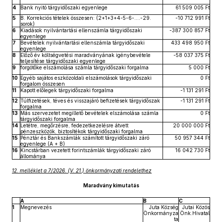
4
Bank nyitó tárgyidőszaki egyenlege
61 509 005 Ft
5
B. Korrekciós tételek összesen: (2+1+3+4-5-6-….-29.
-10 712 991 Ft
sorok)
6
Kiadások nyilvántartási ellenszámla tárgyidőszaki
-387 300 857 Ft
egyenlege
7
Bevételek nyilvántartási ellenszámla tárgyidőszaki
433 498 950 Ft
egyenlege
8
Előző év költségvetési maradványának igénybevétele
-58 037 375 Ft
teljesítése tárgyidőszaki egyenlege
9
forgótőke elszámolása számla tárgyidőszaki forgalma
5 000 Ft
10
Egyéb sajátos eszközoldali elszámolások tárgyidőszaki
0 Ft
forgalom összesen
11
Kapott előlegek tárgyidőszaki forgalma
-1 131 291 Ft
12
Túlfizetések, téves és visszajáró befizetések tárgyidőszak
-1 131 291 Ft
forgalma
13
Más szervezetet megillető bevételek elszámolása számla
0 Ft
tárgyidőszaki forgalma
14
Letétre, megőrzésre, fedezetkezelésre átvett
20 000 000 Ft
pénzeszközök, biztosítékok tárgyidőszaki forgalma
15
Pénztár és Bankszámlák számított tárgyidőszaki záró
50 957 344 Ft
egyenlege (A + B)
16
Kincstárban vezetett forintszámlák tárgyidőszaki záró
16 042 730 Ft
állománya
12. melléklet a 7/2026. (V. 21.) önkormányzati rendelethez
Maradvány kimutatás
A
B
C
1
Megnevezés
Juta Község
Jutai Közös
Önkormányza
Önk.Hivatal
ta