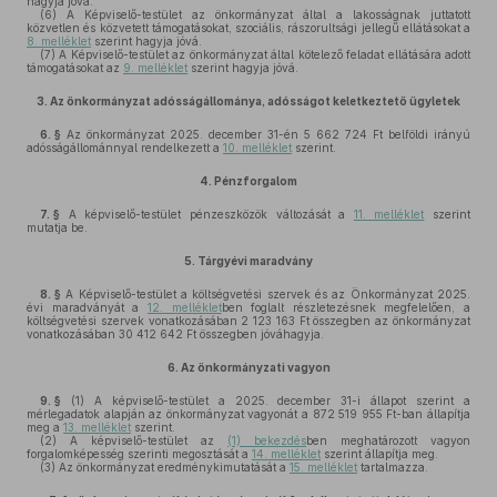
hagyja jóvá.
(6)
A Képviselő-testület az önkormányzat által a lakosságnak juttatott
közvetlen és közvetett támogatásokat, szociális, rászorultsági jellegű ellátásokat a
8. melléklet
szerint hagyja jóvá.
(7)
A Képviselő-testület az önkormányzat által kötelező feladat ellátására adott
támogatásokat az
9. melléklet
szerint hagyja jóvá.
3.
Az önkormányzat adósságállománya, adósságot keletkeztető ügyletek
6. §
Az önkormányzat 2025. december 31-én 5 662 724 Ft belföldi irányú
adósságállománnyal rendelkezett a
10. melléklet
szerint.
4.
Pénzforgalom
7. §
A képviselő-testület pénzeszközök változását a
11. melléklet
szerint
mutatja be.
5.
Tárgyévi maradvány
8. §
A Képviselő-testület a költségvetési szervek és az Önkormányzat 2025.
évi maradványát a
12. melléklet
ben foglalt részletezésnek megfelelően, a
költségvetési szervek vonatkozásában 2 123 163 Ft összegben az önkormányzat
vonatkozásában 30 412 642 Ft összegben jóváhagyja.
6.
Az önkormányzati vagyon
9. §
(1)
A képviselő-testület a 2025. december 31-i állapot szerint a
mérlegadatok alapján az önkormányzat vagyonát a 872 519 955 Ft-ban állapítja
meg a
13. melléklet
szerint.
(2)
A képviselő-testület az
(1) bekezdés
ben meghatározott vagyon
forgalomképesség szerinti megosztását a
14. melléklet
szerint állapítja meg.
(3)
Az önkormányzat eredménykimutatását a
15. melléklet
tartalmazza.