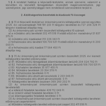
1. §
A rendelet hatálya a képviselő-testületre, annak szerveire, valamint a
közvetlen és közvetett támogatásban részesített magánszemélyekre, jogi
személyekre, jogi személyiséggel nem rendelkező szervezetekre terjed ki.
2.
A költségvetési bevételek és kiadások fő összegei
2. §
(1)
A Képviselő-testület az önkormányzat és költségvetési szervei együttes
2025. évi zárszámadását 788 181 233 Ft tárgyévi bevétellel és 727 206 328 Ft
tárgyévi kiadással állapítja meg.
(2)
Az önkormányzati szinten összesített költségvetési fő számait:
a)
a működési célú bevételét 332 411 518 Ft ebből előző évi maradványt 51 837
375 Ft
b)
működési célú kiadásokat 313 226 343 Ft
c)
felhalmozási célú bevételt 106 700 531 Ft ebből előző évi maradványt 6 200
000 Ft
d)
a felhalmozási célú kiadást 77 564 450 Ft
állapítja meg.
3. §
(1)
Az önkormányzat önkormányzati szinten összesített 2025. évi kiemelt
költségvetési bevételi előirányzatai:
a)
B1. Működési célú támogatások államháztartáson belülről 204 024 792 Ft
b)
B2. Felhalmozási célú támogatások államháztartáson belülről 106 700 531 Ft
c)
B3. Közhatalmi bevételek 35 977 455 Ft
d)
B4. Működési bevételek 20 354 378 Ft
e)
B5. Felhalmozási bevételek 0 Ft
f)
B6. Működési célú átvett pénzeszközök 2 203 046 Ft
g)
B7. Felhalmozási célú átvett pénzeszközök: 0 Ft
h)
Költségvetési bevételek összesen 369 260 202 Ft
(2)
Az önkormányzat önkormányzati szinten összesített költségvetési
bevételeiből:
a)
a kötelező feladatok bevételei 439 112 049 Ft
b)
az önként vállalt feladatok bevételei 0 Ft
c)
az államigazgatási feladatok bevételei 0 Ft
(3)
Az önkormányzat önkormányzati szinten összesített költségvetési bevételei
előirányzat csoportonként:
a)
Működési költségvetés bevételi előirányzat csoport 332 411 518 Ft