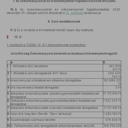
7.
Az önkormányzatnál és intézményeinél foglalkoztatottak létszáma
10. §
Az önkormányzatnál és intézményeinél foglalkoztatottak 2025.
december 31-i állapot szerinti létszámát a
16. melléklet
tartalmazza.
8.
Záró rendelkezések
11. §
Ez a rendelet a kihirdetését követő napon lép hatályba.
1
12. §
1. melléklet a 7/2026. (V. 21.) önkormányzati rendelethez
Juta Község Önkormányzata bevétele és kiadásai intézményeivel együtt
A
B
1
I. Működési célú bevételek
262 559
671 Ft
2
1. Működési célú támogatások ÁHT belül
204 024
792 Ft
3
önkormányzat működésének általános támogatása
163 886 231
Ft
4
önk köznevelési feladat támogatás
0 Ft
5
települési önkormányzatok szociális gyermekjóléti feladatainak
17 713 619 Ft
támogatása
6
Települési önkormányzatok gyermekétkeztetési feladatainak
7 612 070 Ft
támogatása
7
települési önkormányzatok kulturális feladatainak támogatása
3 701 481 Ft
8
helyi önk kieg tám (Rendk. Tám+ bérkomp)
1 280 160 Ft
9
Elszámolásból származó bevétel
578 630 Ft
10
2. Felhalmozási célú támogatások államháztartáson belülről
106 700 531