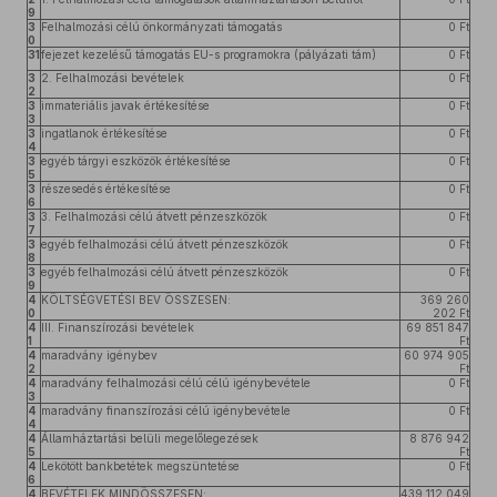
9
3
Felhalmozási célú önkormányzati támogatás
0 Ft
0
31
fejezet kezelésű támogatás EU-s programokra (pályázati tám)
0 Ft
3
2. Felhalmozási bevételek
0 Ft
2
3
immateriális javak értékesítése
0 Ft
3
3
ingatlanok értékesítése
0 Ft
4
3
egyéb tárgyi eszközök értékesítése
0 Ft
5
3
részesedés értékesítése
0 Ft
6
3
3. Felhalmozási célú átvett pénzeszközök
0 Ft
7
3
egyéb felhalmozási célú átvett pénzeszközök
0 Ft
8
3
egyéb felhalmozási célú átvett pénzeszközök
0 Ft
9
4
KÖLTSÉGVETÉSI BEV ÖSSZESEN:
369 260
0
202 Ft
4
III. Finanszírozási bevételek
69 851 847
1
Ft
4
maradvány igénybev
60 974 905
2
Ft
4
maradvány felhalmozási célú célú igénybevétele
0 Ft
3
4
maradvány finanszírozási célú igénybevétele
0 Ft
4
4
Államháztartási belüli megelőlegezések
8 876 942
5
Ft
4
Lekötött bankbetétek megszüntetése
0 Ft
6
4
BEVÉTELEK MINDÖSSZESEN:
439 112 049