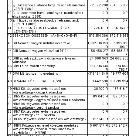
Ft
38
E/II Fizetendő általános forgalmi adó elszámolása
-2 592 298
-643 898 Ft
(=E/II/1+E/II/2)
Ft
39
E/III/1 december havi illetmények, munkabérek
0 Ft
0 Ft
elszámolása (3661)
40
E/III Egyéb sajátos eszközoldali elszámolások
0 Ft
0 Ft
(=E/III/1+E/III/2)
41
E) EGYÉB SAJÁTOS ELSZÁMOLÁSOK
-224 111 Ft
-617 163 Ft
(=E/I+E/II+E/III)
42
ESZKÖZÖK ÖSSZESEN (=A+B+C+D+E+F)
819 354 366
872 519 955
Ft
Ft
43
G/I Nemzeti vagyon induláskori értéke
1 392 316 193
1 392 316
Ft
193 Ft
44
G/II Nemzeti vagyon változásai (412)
58 458 217
58 458 217
Ft
Ft
45
G/III Egyéb eszközök induláskori értéke és
24 668 963
24 668 963
változásai
Ft
Ft
46
G/IV Felhalmozott eredmény
-354 816 134
-674 000
Ft
783 Ft
47
G/VI Mérleg szerinti eredmény
-319 184 649
49 777 404
Ft
Ft
48
G/ SAJÁT TŐKE (= G/I+…+G/VI)
801 442 590
851 219 994
Ft
Ft
49
H/I/3 Költségvetési évben esedékes
38 100 Ft
167 618 Ft
kötelezettségek dologi kiadásokra
50
H/I/5 Költségvetési évben esedékes
89 040 Ft
89 040 Ft
kötelezettségek egyéb működési célú kiadásokra
51
H/I/6 költségvetési évben esedékes
0 Ft
0 Ft
kötelezettségek beruházásokra
52
H/I/7 Költségvetési évben esedékes
0 Ft
0 Ft
kötelezettségek felújításokra
53
H/I Költségvetési évben esedékes kötelezettségek
127 140 Ft
256 658 Ft
54
H/II/9 Költségvetési évet követően esedékes
5 601 817 Ft
8 876 942 Ft
kötelezettségek finanszírozási kiadásokra
(>=H/II/9a+…+H/II/9j)