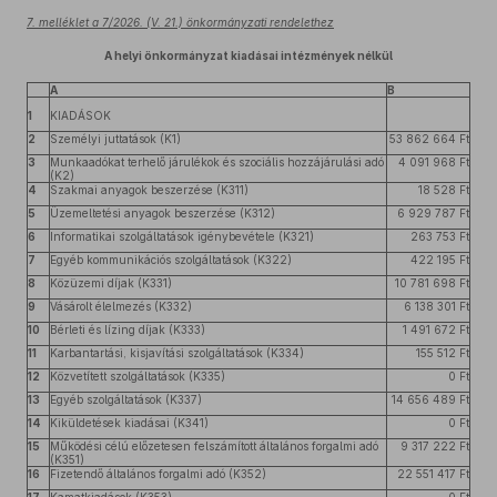
7. melléklet a 7/2026. (V. 21.) önkormányzati rendelethez
A helyi önkormányzat kiadásai intézmények nélkül
A
B
1
KIADÁSOK
2
Személyi juttatások (K1)
53 862 664 Ft
3
Munkaadókat terhelő járulékok és szociális hozzájárulási adó
4 091 968 Ft
(K2)
4
Szakmai anyagok beszerzése (K311)
18 528 Ft
5
Üzemeltetési anyagok beszerzése (K312)
6 929 787 Ft
6
Informatikai szolgáltatások igénybevétele (K321)
263 753 Ft
7
Egyéb kommunikációs szolgáltatások (K322)
422 195 Ft
8
Közüzemi díjak (K331)
10 781 698 Ft
9
Vásárolt élelmezés (K332)
6 138 301 Ft
10
Bérleti és lízing díjak (K333)
1 491 672 Ft
11
Karbantartási, kisjavítási szolgáltatások (K334)
155 512 Ft
12
Közvetített szolgáltatások (K335)
0 Ft
13
Egyéb szolgáltatások (K337)
14 656 489 Ft
14
Kiküldetések kiadásai (K341)
0 Ft
15
Működési célú előzetesen felszámított általános forgalmi adó
9 317 222 Ft
(K351)
16
Fizetendő általános forgalmi adó (K352)
22 551 417 Ft