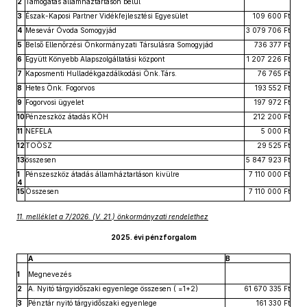
2
Támogatás államháztartáson belül
3
Észak-Kaposi Partner Vidékfejlesztési Egyesület
109 600 Ft
4
Mesevár Óvoda Somogyjád
3 079 706 Ft
5
Belső Ellenőrzési Önkormányzati Társulásra Somogyjád
736 377 Ft
6
Együtt Könyebb Alapszolgáltatási központ
1 207 226 Ft
7
Kaposmenti Hulladékgazdálkodási Önk.Társ.
76 765 Ft
8
Hetes Önk. Fogorvos
193 552 Ft
9
Fogorvosi ügyelet
197 972 Ft
10
Pénzeszköz átadás KÖH
212 200 Ft
11
NEFELA
5 000 Ft
12
TOÖSZ
29 525 Ft
13
összesen
5 847 923 Ft
1
Pénszeszköz átadás államháztartáson kivülre
7 110 000 Ft
4
15
Összesen
7 110 000 Ft
11. melléklet a 7/2026. (V. 21.) önkormányzati rendelethez
2025. évi pénzforgalom
A
B
1
Megnevezés
2
A. Nyitó tárgyidőszaki egyenlege összesen ( =1+2)
61 670 335 Ft
3
Pénztár nyitó tárgyidőszaki egyenlege
161 330 Ft