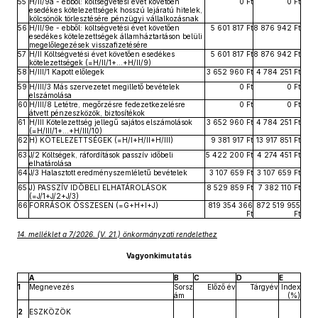
55
H/II/9a - ebből: költségvetési évet követően
0 Ft
0 Ft
esedékes kötelezettségek hosszú lejáratú hitelek,
kölcsönök törlesztésére pénzügyi vállalkozásnak
56
H/II/9e - ebből: költségvetési évet követően
5 601 817 Ft
8 876 942 Ft
esedékes kötelezettségek államháztartáson belüli
megelőlegezések visszafizetésére
57
H/II Költségvetési évet követően esedékes
5 601 817 Ft
8 876 942 Ft
kötelezettségek (=H/II/1+…+H/II/9)
58
H/III/1 Kapott előlegek
3 652 960 Ft
4 784 251 Ft
59
H/III/3 Más szervezetet megillető bevételek
0 Ft
0 Ft
elszámolása
60
H/III/8 Letétre, megőrzésre fedezetkezelésre
0 Ft
0 Ft
átvett pénzeszközök, biztosítékok
61
H/III Kötelezettség jellegű sajátos elszámolások
3 652 960 Ft
4 784 251 Ft
(=H/III/1+…+H/III/10)
62
H) KÖTELEZETTSÉGEK (=H/I+H/II+H/III)
9 381 917 Ft
13 917 851 Ft
63
J/2 Költségek, ráfordítások passzív időbeli
5 422 200 Ft
4 274 451 Ft
elhatárolása
64
J/3 Halasztott eredményszemléletű bevételek
3 107 659 Ft
3 107 659 Ft
65
J) PASSZÍV IDŐBELI ELHATÁROLÁSOK
8 529 859 Ft
7 382 110 Ft
(=J/1+J/2+J/3)
66
FORRÁSOK ÖSSZESEN (=G+H+I+J)
819 354 366
872 519 955
Ft
Ft
14. melléklet a 7/2026. (V. 21.) önkormányzati rendelethez
Vagyonkimutatás
A
B
C
D
E
1
Megnevezés
Sorsz
Előző év
Tárgyév
Index
ám
(%)
2
ESZKÖZÖK