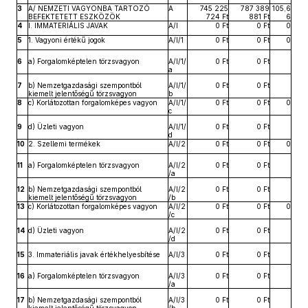
3
A/ NEMZETI VAGYONBA TARTOZÓ
A
745 225
787 389
105,6
BEFEKTETETT ESZKÖZÖK
724 Ft
881 Ft
6
4
I. IMMATERIÁLIS JAVAK
A/I
0 Ft
0 Ft
0
5
1. Vagyoni értékű jogok
A/I/1
0 Ft
0 Ft
0
6
a) Forgalomképtelen törzsvagyon
A/I/1/
0 Ft
0 Ft
a
7
b) Nemzetgazdasági szempontból
A/I/1/
0 Ft
0 Ft
kiemelt jelentőségű törzsvagyon
b
8
c) Korlátozottan forgalomképes vagyon
A/I/1/
0 Ft
0 Ft
0
c
9
d) Üzleti vagyon
A/I/1/
0 Ft
0 Ft
d
10
2. Szellemi termékek
A/I/2
0 Ft
0 Ft
0
11
a) Forgalomképtelen törzsvagyon
A/I/2
0 Ft
0 Ft
/a
12
b) Nemzetgazdasági szempontból
A/I/2
0 Ft
0 Ft
kiemelt jelentőségű törzsvagyon
/b
13
c) Korlátozottan forgalomképes vagyon
A/I/2
0 Ft
0 Ft
0
/c
14
d) Üzleti vagyon
A/I/2
0 Ft
0 Ft
/d
15
3. Immateriális javak értékhelyesbítése
A/I/3
0 Ft
0 Ft
16
a) Forgalomképtelen törzsvagyon
A/I/3
0 Ft
0 Ft
/a
17
b) Nemzetgazdasági szempontból
A/I/3
0 Ft
0 Ft