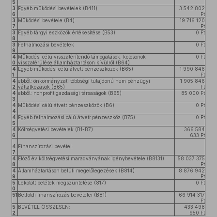
5
3
Egyéb működési bevételek (B411)
3 542 802
6
Ft
3
Működési bevétele (B4)
19 716 120
7
Ft
3
Egyéb tárgyi eszközök értékesítése (B53)
0 Ft
8
3
Felhalmozási bevételek
0 Ft
9
4
Működési célú visszatérítendő támogatások, kölcsönök
0 Ft
0
visszatérülése államháztartáson kívülről (B64)
4
Egyéb működési célú átvett pénzeszközök (B65)
1 990 846
1
Ft
4
ebből: önkormányzati többségi tulajdonú nem pénzügyi
1 905 846
2
vállalkozások (B65)
Ft
4
ebből: nonprofit gazdasági társaságok (B65)
85 000 Ft
3
4
Működési célú átvett pénzeszközök (B6)
0 Ft
4
4
Egyéb felhalmozási cálú átvett pénzeszköz (B75)
0 Ft
5
4
Költségvetési bevételek (B1-B7)
366 584
6
633 Ft
4
Fínanszírozási bevétel:
7
4
Előző év költségvetési maradványának igénybevétele (B8131)
58 037 375
8
Ft
4
Államháztartáson belüli megelőlegezések (B814)
8 876 942
9
Ft
5
Lekötött betétek megszüntetése (817)
0 Ft
0
51
Belföldi finanszírozás bevételei (B81)
66 914 317
Ft
5
BEVÉTEL ÖSSZESEN:
433 498
2
950 Ft