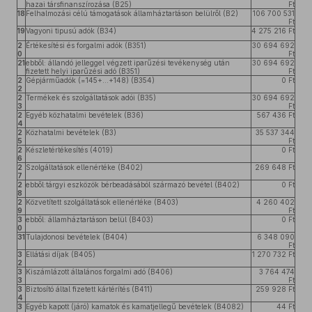
hazai társfinanszírozása (B25)
Ft
18
Felhalmozási célú támogatások államháztartáson belülről (B2)
106 700 531
Ft
19
Vagyoni tipusú adók (B34)
4 275 216 Ft
2
Értékesítési és forgalmi adók (B351)
30 694 692
0
Ft
21
ebből: állandó jelleggel végzett iparűzési tevékenység után
30 694 692
fizetett helyi iparűzési adó (B351)
Ft
2
Gépjárműadók (=145+…+148) (B354)
0 Ft
2
2
Termékek és szolgáltatások adói (B35)
30 694 692
3
Ft
2
Egyéb közhatalmi bevételek (B36)
567 436 Ft
4
2
Közhatalmi bevételek (B3)
35 537 344
5
Ft
2
Készletértékesítés (4019)
0 Ft
6
2
Szolgáltatások ellenértéke (B402)
269 648 Ft
7
2
ebből:tárgyi eszközök bérbeadásából származó bevétel (B402)
0 Ft
8
2
Közvetített szolgáltatások ellenértéke (B403)
4 260 402
9
Ft
3
ebből: államháztartáson belül (B403)
0 Ft
0
31
Tulajdonosi bevételek (B404)
6 348 090
Ft
3
Ellátási díjak (B405)
1 270 732 Ft
2
3
Kiszámlázott általános forgalmi adó (B406)
3 764 474
3
Ft
3
Biztosító által fizetett kártérítés (B411)
259 928 Ft
4
3
Egyéb kapott (járó) kamatok és kamatjellegű bevételek (B4082)
44 Ft