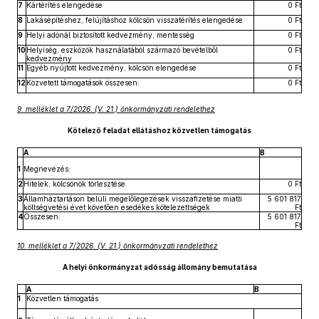
7
Kártérítés elengedése
0 Ft
8
Lakásépítéshez, felújításhoz kölcsön visszatérítés elengedése
0 Ft
9
Helyi adónál biztosított kedvezmény, mentesség
0 Ft
10
Helyiség, eszközök használatából származó bevételből
0 Ft
kedvezmény
11
Egyéb nyújtott kedvezmény, kölcsön elengedése
0 Ft
12
Közvetett támogatások összesen:
0 Ft
9. melléklet a 7/2026. (V. 21.) önkormányzati rendelethez
Kötelező feladat ellátáshoz közvetlen támogatás
A
B
1
Megnevezés:
2
Hitelek, kölcsönök törlesztése
0 Ft
3
Államháztartáson belüli megelőlegezések visszafizetése miatti
5 601 817
költségvetési évet követően esedékes kötelezettségek
Ft
4
Összesen:
5 601 817
Ft
10. melléklet a 7/2026. (V. 21.) önkormányzati rendelethez
A helyi önkormányzat adósság állomány bemutatása
A
B
1
Közvetlen támogatás