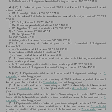
b)
Felhalmozási költségvetés bevételi előirányzat csoport 106 700 531 Ft
4. §
(1)
Az önkormányzat összevont 2025. évi kiemelt költségvetési kiadási
előirányzatai:
a)
K1. Személyi juttatások 154 500 371 Ft
b)
K2. Munkaadókat terhelő járulékok és szociális hozzájárulási adó 17 293
230 Ft
c)
K3. Dologi kiadások 93 731 840 Ft
d)
K4. Ellátottak pénzbeli juttatásai 9 066 162 Ft
e)
K5. Egyéb működési célú kiadások 13 032 923 Ft
f)
K6. Beruházások 77 564 450 Ft
g)
K7. Felújítások 0 Ft
h)
K513 Tartalék 0 Ft
i)
Költségvetési kiadások összesen 365 188 976 Ft
(2)
Az önkormányzat önkormányzati szinten összesített költségvetési
kiadásaiból:
a)
a kötelező feladatok kiadásai 390 790 793 Ft
b)
az önként vállalt feladatok kiadásai 0 Ft
c)
az önként vállalt feladatok kiadásai 0 Ft
(3)
Az önkormányzat önkormányzati szinten összesített költségvetési kiadásai
előirányzat csoportonként:
a)
Működési költségvetés kiadási előirányzat csoport 313 226 343 Ft
b)
Felhalmozási költségvetés kiadási előirányzat csoport 77 564 450 Ft
5. §
(1)
A Képviselő-testület az önkormányzat költségvetési mérlegét az
1.
melléklet
szerint hagyja jóvá.
(2)
A Képviselő-testület az önkormányzat 2025. évben teljesített kiadásait
kormányzati funkciónkként a
2. melléklet
szerint, hagyja jóvá.
(3)
A Képviselő-testület az önkormányzat 2025. évben teljesített beruházási
kiadásait
3. melléklet
szerint, a felújítási kiadásait a
4. melléklet
szerint hagyja
jóvá.
(4)
A Képviselő-testület a Jutai Közös Önkormányzati Hivatal 2025. évben
tervezett főbb bevételi és kiadási előirányzatait és azok felhasználását a
5.
melléklet
szerint hagyja jóvá.
(5)
A Képviselő-testület az önkormányzat intézmények nélkül a 2025. évben
tervezett főbb bevételi előirányzatait és azok felhasználását a
6. melléklet
szerint, a kiadási előirányzatait és azok felhasználását a
7. melléklet
szerint