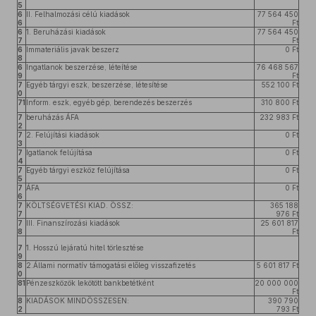
5
6
II. Felhalmozási célú kiadások
77 564 450
6
Ft
6
1. Beruházási kiadások
77 564 450
7
Ft
6
Immateriális javak beszerz
0 Ft
8
6
Ingatlanok beszerzése, léteítése
76 468 567
9
Ft
7
Egyéb tárgyi eszk, beszerzése, létesítése
552 100 Ft
0
71
Inform. eszk, egyéb gép, berendezés beszerzés
310 800 Ft
7
beruházás ÁFA
232 983 Ft
2
7
2. Felújítási kiadások
0 Ft
3
7
Igatlanok felújítása
0 Ft
4
7
Egyéb tárgyi eszköz felújítása
0 Ft
5
7
ÁFA
0 Ft
6
7
KÖLTSÉGVETÉSI KIAD. ÖSSZ:
365 188
7
976 Ft
7
III. Finanszírozási kiadások
25 601 817
8
Ft
7
1. Hosszú lejáratú hitel törlesztése
9
8
2.Állami normatív támogatási előleg visszafizetés
5 601 817 Ft
0
81
Pénzeszközök lekötött bankbetétként
20 000 000
Ft
8
KIADÁSOK MINDÖSSZESEN:
390 790
2
793 Ft