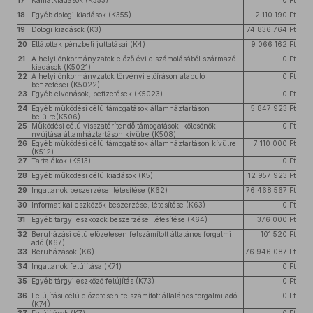
17
Kamatkiadások (K353)
0 Ft
18
Egyéb dologi kiadások (K355)
2 110 190 Ft
19
Dologi kiadások (K3)
74 836 764 Ft
20
Ellátottak pénzbeli juttatásai (K4)
9 066 162 Ft
21
A helyi önkormányzatok előző évi elszámolásából származó
0 Ft
kiadások (K5021)
22
A helyi önkormányzatok törvényi előíráson alapuló
0 Ft
befizetései (K5022)
23
Egyéb elvonások, befizetések (K5023)
0 Ft
24
Egyéb működési célú támogatások államháztartáson
5 847 923 Ft
belülre(K506)
25
Működési célú visszatérítendő támogatások, kölcsönök
0 Ft
nyújtása államháztartáson kívülre (K508)
26
Egyéb működési célú támogatások államháztartáson kívülre
7 110 000 Ft
(K512)
27
Tartalékok (K513)
0 Ft
28
Egyéb működési célú kiadások (K5)
12 957 923 Ft
29
Ingatlanok beszerzése, létesítése (K62)
76 468 567 Ft
30
Informatikai eszközök beszerzése, létesítése (K63)
0 Ft
31
Egyéb tárgyi eszközök beszerzése, létesítése (K64)
376 000 Ft
32
Beruházási célú előzetesen felszámított általános forgalmi
101 520 Ft
adó (K67)
33
Beruházások (K6)
76 946 087 Ft
34
Ingatlanok felújítása (K71)
0 Ft
35
Egyéb tárgyi eszközö felújítás (K73)
0 Ft
36
Felújítási célú előzetesen felszámított általános forgalmi adó
0 Ft
(K74)