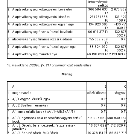
Intézmények
nélkül
2
Alaptevékenység költségvetési bevételei
366 584 633
2 675 569
Ft
Ft
3
Alaptevékenység költségvetési kiadásai
231 761 568
133 427
Ft
408 Ft
4
Alaptevékenység költségvetési egyenlege
134 823 065
-130 751
Ft
839 Ft
5
Alaptevékenység finanszírozási bevételei
66 914 317 Ft
132 875
002 Ft
6
alaptevékenység finanszírozási kiadásai
155 539 289
0 Ft
Ft
7
Alaptevékenység finanszírozási egyenlege
-88 624 972
132 875
Ft
002 Ft
8
Alaptevékenység maradványa
46 198 093 Ft
2 123 163 Ft
13. melléklet a 7/2026. (V. 21.) önkormányzati rendelethez
Mérleg
A
B
C
1
megnevezés
előző időszak
tárgyévi
2
A/I/1 Vagyoni értékű jogok
0 Ft
0 Ft
3
A/I/2 Szellemi termékek
0 Ft
0 Ft
4
A/I Immateriális javak (=A/I/1+A/I/2+A/I/3)
0 Ft
0 Ft
5
A/II/1 Ingatlanok és a kapcsolódó vagyoni értékű
718 207 680
688 930 334
jogok
Ft
Ft
6
A/II/2 Gépek, berendezések, felszerelések,
16 637 629
11 612 829 Ft
járművek
Ft
7
A/II/4 Beruházások, felújítások
10 378 151 Ft
86 846 718