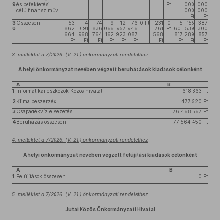
9
és befektetési
Ft
000
000
célú finansz müv.
000
000
Ft
Ft
3
Összesen
53
4
74
9
12
76
0 Ft
231
0
5
155
387
0
862
091
836
066
957
946
761
Ft
601
539
300
664
968
764
162
923
087
568
817
289
857
Ft
Ft
Ft
Ft
Ft
Ft
Ft
Ft
Ft
Ft
3. melléklet a 7/2026. (V. 21.) önkormányzati rendelethez
A helyi önkormányzat nevében végzett beruházások kiadások célonként
A
B
1
Informatikai eszközök Közös hivatal
618 363 Ft
2
Klima beszerzés
477 520 Ft
3
Csapadékvíz elvezetés
76 468 567 Ft
4
Beruházás összesen:
77 564 450 Ft
4. melléklet a 7/2026. (V. 21.) önkormányzati rendelethez
A helyi önkormányzat nevében végzett felújítási kiadások célonként
A
B
1
Felújítások összesen:
0 Ft
5. melléklet a 7/2026. (V. 21.) önkormányzati rendelethez
Jutai Közös Önkormányzati Hivatal