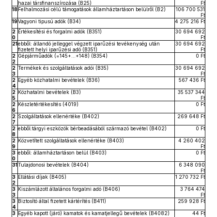
hazai társfinanszírozása (B25)
Ft
18
Felhalmozási célú támogatások államháztartáson belülről (B2)
106 700 531
Ft
19
Vagyoni tipusú adók (B34)
4 275 216 Ft
2
Értékesítési és forgalmi adók (B351)
30 694 692
0
Ft
21
ebből: állandó jelleggel végzett iparűzési tevékenység után
30 694 692
fizetett helyi iparűzési adó (B351)
Ft
2
Gépjárműadók (=145+…+148) (B354)
0 Ft
2
2
Termékek és szolgáltatások adói (B35)
30 694 692
3
Ft
2
Egyéb közhatalmi bevételek (B36)
567 436 Ft
4
2
Közhatalmi bevételek (B3)
35 537 344
5
Ft
2
Készletértékesítés (4019)
0 Ft
6
2
Szolgáltatások ellenértéke (B402)
269 648 Ft
7
2
ebből:tárgyi eszközök bérbeadásából származó bevétel (B402)
0 Ft
8
2
Közvetített szolgáltatások ellenértéke (B403)
4 260 402
9
Ft
3
ebből: államháztartáson belül (B403)
0 Ft
0
31
Tulajdonosi bevételek (B404)
6 348 090
Ft
3
Ellátási díjak (B405)
1 270 732 Ft
2
3
Kiszámlázott általános forgalmi adó (B406)
3 764 474
3
Ft
3
Biztosító által fizetett kártérítés (B411)
259 928 Ft
4
3
Egyéb kapott (járó) kamatok és kamatjellegű bevételek (B4082)
44 Ft