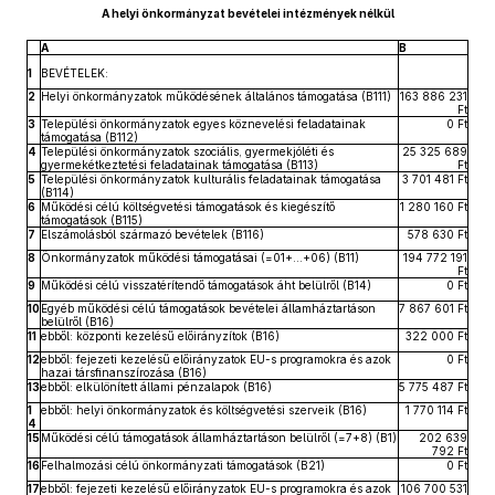
A helyi önkormányzat bevételei intézmények nélkül
A
B
1
BEVÉTELEK:
2
Helyi önkormányzatok működésének általános támogatása (B111)
163 886 231
Ft
3
Települési önkormányzatok egyes köznevelési feladatainak
0 Ft
támogatása (B112)
4
Települési önkormányzatok szociális, gyermekjóléti és
25 325 689
gyermekétkeztetési feladatainak támogatása (B113)
Ft
5
Települési önkormányzatok kulturális feladatainak támogatása
3 701 481 Ft
(B114)
6
Működési célú költségvetési támogatások és kiegészítő
1 280 160 Ft
támogatások (B115)
7
Elszámolásból származó bevételek (B116)
578 630 Ft
8
Önkormányzatok működési támogatásai (=01+…+06) (B11)
194 772 191
Ft
9
Működési célú visszatérítendő támogatások áht belülről (B14)
0 Ft
10
Egyéb működési célú támogatások bevételei államháztartáson
7 867 601 Ft
belülről (B16)
11
ebből: központi kezelésű előirányzítok (B16)
322 000 Ft
12
ebből: fejezeti kezelésű előirányzatok EU-s programokra és azok
0 Ft
hazai társfinanszírozása (B16)
13
ebből: elkülönített állami pénzalapok (B16)
5 775 487 Ft
1
ebből: helyi önkormányzatok és költségvetési szerveik (B16)
1 770 114 Ft
4
15
Működési célú támogatások államháztartáson belülről (=7+8) (B1)
202 639
792 Ft
16
Felhalmozási célú önkormányzati támogatások (B21)
0 Ft
17
ebből: fejezeti kezelésű előirányzatok EU-s programokra és azok
106 700 531