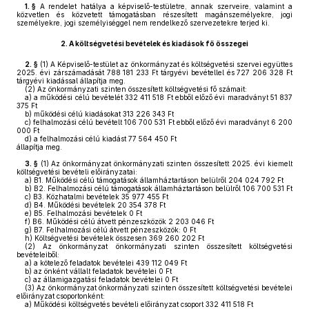
1. §
A rendelet hatálya a képviselő-testületre, annak szerveire, valamint a
közvetlen és közvetett támogatásban részesített magánszemélyekre, jogi
személyekre, jogi személyiséggel nem rendelkező szervezetekre terjed ki.
2.
A költségvetési bevételek és kiadások fő összegei
2. §
(1)
A Képviselő-testület az önkormányzat és költségvetési szervei együttes
2025. évi zárszámadását 788 181 233 Ft tárgyévi bevétellel és 727 206 328 Ft
tárgyévi kiadással állapítja meg.
(2)
Az önkormányzati szinten összesített költségvetési fő számait:
a)
a működési célú bevételét 332 411 518 Ft ebből előző évi maradványt 51 837
375 Ft
b)
működési célú kiadásokat 313 226 343 Ft
c)
felhalmozási célú bevételt 106 700 531 Ft ebből előző évi maradványt 6 200
000 Ft
d)
a felhalmozási célú kiadást 77 564 450 Ft
állapítja meg.
3. §
(1)
Az önkormányzat önkormányzati szinten összesített 2025. évi kiemelt
költségvetési bevételi előirányzatai:
a)
B1. Működési célú támogatások államháztartáson belülről 204 024 792 Ft
b)
B2. Felhalmozási célú támogatások államháztartáson belülről 106 700 531 Ft
c)
B3. Közhatalmi bevételek 35 977 455 Ft
d)
B4. Működési bevételek 20 354 378 Ft
e)
B5. Felhalmozási bevételek 0 Ft
f)
B6. Működési célú átvett pénzeszközök 2 203 046 Ft
g)
B7. Felhalmozási célú átvett pénzeszközök: 0 Ft
h)
Költségvetési bevételek összesen 369 260 202 Ft
(2)
Az önkormányzat önkormányzati szinten összesített költségvetési
bevételeiből:
a)
a kötelező feladatok bevételei 439 112 049 Ft
b)
az önként vállalt feladatok bevételei 0 Ft
c)
az államigazgatási feladatok bevételei 0 Ft
(3)
Az önkormányzat önkormányzati szinten összesített költségvetési bevételei
előirányzat csoportonként:
a)
Működési költségvetés bevételi előirányzat csoport 332 411 518 Ft