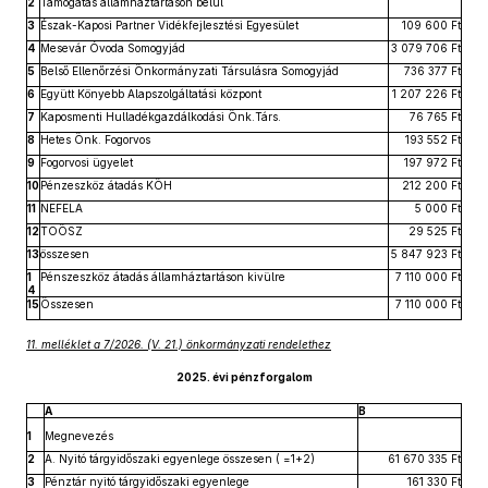
2
Támogatás államháztartáson belül
3
Észak-Kaposi Partner Vidékfejlesztési Egyesület
109 600 Ft
4
Mesevár Óvoda Somogyjád
3 079 706 Ft
5
Belső Ellenőrzési Önkormányzati Társulásra Somogyjád
736 377 Ft
6
Együtt Könyebb Alapszolgáltatási központ
1 207 226 Ft
7
Kaposmenti Hulladékgazdálkodási Önk.Társ.
76 765 Ft
8
Hetes Önk. Fogorvos
193 552 Ft
9
Fogorvosi ügyelet
197 972 Ft
10
Pénzeszköz átadás KÖH
212 200 Ft
11
NEFELA
5 000 Ft
12
TOÖSZ
29 525 Ft
13
összesen
5 847 923 Ft
1
Pénszeszköz átadás államháztartáson kivülre
7 110 000 Ft
4
15
Összesen
7 110 000 Ft
11. melléklet a 7/2026. (V. 21.) önkormányzati rendelethez
2025. évi pénzforgalom
A
B
1
Megnevezés
2
A. Nyitó tárgyidőszaki egyenlege összesen ( =1+2)
61 670 335 Ft
3
Pénztár nyitó tárgyidőszaki egyenlege
161 330 Ft