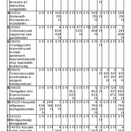
tervezési és
Ft
statisztikai
szolgáltatás
4
013320
0 Ft
0 Ft
349
0 Ft
0 Ft
0 Ft
0 Ft
349
0
0 Ft
0 Ft
349
Köztemető-
315
315
Ft
315
fenntartás és -
Ft
Ft
Ft
működtetés
5
013350
0 Ft
0 Ft
4
0 Ft
0 Ft
477
0 Ft
5 281
0
0 Ft
0 Ft
5
Önkormányzati
804
520
958
Ft
281
vagyonnal való
438
Ft
Ft
958
gazdálkodás
Ft
Ft
6
016010
0 Ft
0 Ft
0 Ft
0 Ft
0 Ft
0 Ft
0 Ft
0 Ft
0
0 Ft
0 Ft
0 Ft
Országgyülési,
Ft
önkormányzati
europai
parlamanti
képviselőválasztá
shoz kapcsolódó
tevékenység
7
018010
0 Ft
0 Ft
0 Ft
0 Ft
0 Ft
0 Ft
0 Ft
0 Ft
0
5
5
5
Önkormányzatok
Ft
601
601
601
elszámolásai a
817
817
817
központi
Ft
Ft
Ft
költségvetéssel
8
018030
0 Ft
0 Ft
0 Ft
0 Ft
5
0 Ft
0 Ft
5
0
0 Ft
129
135
Támogatási célú
952
952
Ft
937
890
finanszírozási
923
923
472
395
műveletek
Ft
Ft
Ft
Ft
9
041233 Hosszabb
4
294
7
0 Ft
0 Ft
0 Ft
0 Ft
4
0
0 Ft
0 Ft
4
időtartamú
438
188
920
740
Ft
740
közfoglalkoztatás
241
Ft
Ft
349
349
Ft
Ft
Ft
1
042120
0 Ft
0 Ft
0 Ft
0 Ft
0 Ft
0 Ft
0 Ft
0 Ft
0
0 Ft
0 Ft
0 Ft
0
Mezőgazdasági
Ft
támogatások
1
045160 Közutak,
0 Ft
0 Ft
4
0 Ft
0 Ft
0 Ft
0 Ft
4
0
0 Ft
0 Ft
4
1
hidak, alagutak
364
364
Ft
364