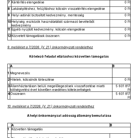
7
Kártérítés elengedése
0 Ft
8
Lakásépítéshez, felújításhoz kölcsön visszatérítés elengedése
0 Ft
9
Helyi adónál biztosított kedvezmény, mentesség
0 Ft
10
Helyiség, eszközök használatából származó bevételből
0 Ft
kedvezmény
11
Egyéb nyújtott kedvezmény, kölcsön elengedése
0 Ft
12
Közvetett támogatások összesen:
0 Ft
9. melléklet a 7/2026. (V. 21.) önkormányzati rendelethez
Kötelező feladat ellátáshoz közvetlen támogatás
A
B
1
Megnevezés:
2
Hitelek, kölcsönök törlesztése
0 Ft
3
Államháztartáson belüli megelőlegezések visszafizetése miatti
5 601 817
költségvetési évet követően esedékes kötelezettségek
Ft
4
Összesen:
5 601 817
Ft
10. melléklet a 7/2026. (V. 21.) önkormányzati rendelethez
A helyi önkormányzat adósság állomány bemutatása
A
B
1
Közvetlen támogatás