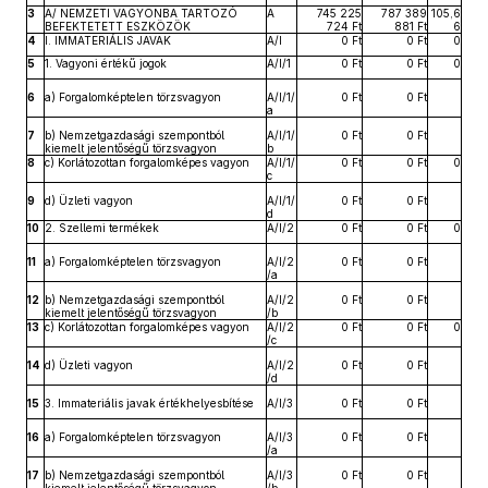
3
A/ NEMZETI VAGYONBA TARTOZÓ
A
745 225
787 389
105,6
BEFEKTETETT ESZKÖZÖK
724 Ft
881 Ft
6
4
I. IMMATERIÁLIS JAVAK
A/I
0 Ft
0 Ft
0
5
1. Vagyoni értékű jogok
A/I/1
0 Ft
0 Ft
0
6
a) Forgalomképtelen törzsvagyon
A/I/1/
0 Ft
0 Ft
a
7
b) Nemzetgazdasági szempontból
A/I/1/
0 Ft
0 Ft
kiemelt jelentőségű törzsvagyon
b
8
c) Korlátozottan forgalomképes vagyon
A/I/1/
0 Ft
0 Ft
0
c
9
d) Üzleti vagyon
A/I/1/
0 Ft
0 Ft
d
10
2. Szellemi termékek
A/I/2
0 Ft
0 Ft
0
11
a) Forgalomképtelen törzsvagyon
A/I/2
0 Ft
0 Ft
/a
12
b) Nemzetgazdasági szempontból
A/I/2
0 Ft
0 Ft
kiemelt jelentőségű törzsvagyon
/b
13
c) Korlátozottan forgalomképes vagyon
A/I/2
0 Ft
0 Ft
0
/c
14
d) Üzleti vagyon
A/I/2
0 Ft
0 Ft
/d
15
3. Immateriális javak értékhelyesbítése
A/I/3
0 Ft
0 Ft
16
a) Forgalomképtelen törzsvagyon
A/I/3
0 Ft
0 Ft
/a
17
b) Nemzetgazdasági szempontból
A/I/3
0 Ft
0 Ft