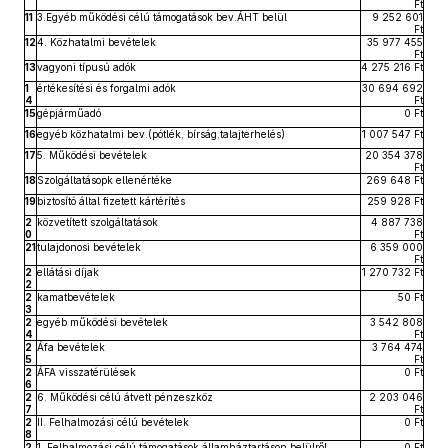
Ft
11
3.Egyéb működési célú támogatások bev.ÁHT belül
9 252 601
Ft
12
4. Közhatalmi bevételek
35 977 455
Ft
13
vagyoni típusú adók
4 275 216 Ft
1
értékesítési és forgalmi adók
30 694 692
4
Ft
15
gépjárműadó
0 Ft
16
egyéb közhatalmi bev.(pótlék, bírság,talajterhelés)
1 007 547 Ft
17
5. Működési bevételek
20 354 378
Ft
18
Szolgáltatásopk ellenértéke
269 648 Ft
19
biztosító által fizetett kártérítés
259 928 Ft
2
közvetített szolgáltatások
4 887 738
0
Ft
21
tulajdonosi bevételek
6 359 000
Ft
2
ellátási díjak
1 270 732 Ft
2
2
kamatbevételek
50 Ft
3
2
egyéb működési bevételek
3 542 808
4
Ft
2
Áfa bevételek
3 764 474
5
Ft
2
ÁFA visszatérülések
0 Ft
6
2
6. Működési célú átvett pénzeszköz
2 203 046
7
Ft
2
II. Felhalmozási célú bevételek
0 Ft
8
2
1. Felhalmozási célú támogatások államháztartáson belülről
0 Ft