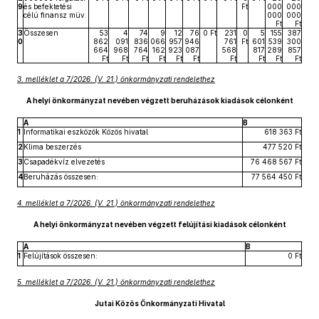
9
és befektetési
Ft
000
000
célú finansz müv.
000
000
Ft
Ft
3
Összesen
53
4
74
9
12
76
0 Ft
231
0
5
155
387
0
862
091
836
066
957
946
761
Ft
601
539
300
664
968
764
162
923
087
568
817
289
857
Ft
Ft
Ft
Ft
Ft
Ft
Ft
Ft
Ft
Ft
3. melléklet a 7/2026. (V. 21.) önkormányzati rendelethez
A helyi önkormányzat nevében végzett beruházások kiadások célonként
A
B
1
Informatikai eszközök Közös hivatal
618 363 Ft
2
Klima beszerzés
477 520 Ft
3
Csapadékvíz elvezetés
76 468 567 Ft
4
Beruházás összesen:
77 564 450 Ft
4. melléklet a 7/2026. (V. 21.) önkormányzati rendelethez
A helyi önkormányzat nevében végzett felújítási kiadások célonként
A
B
1
Felújítások összesen:
0 Ft
5. melléklet a 7/2026. (V. 21.) önkormányzati rendelethez
Jutai Közös Önkormányzati Hivatal