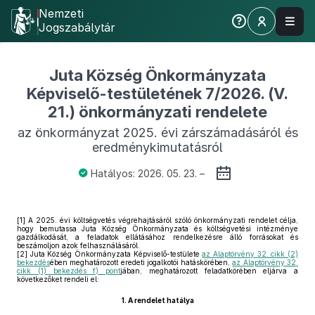
Nemzeti
Jogszabálytár
Juta Község Önkormányzata
Képviselő-testületének 7/2026. (V.
21.) önkormányzati rendelete
az önkormányzat 2025. évi zárszámadásáról és
eredménykimutatásról
Hatályos: 2026. 05. 23. –
[1]
A 2025. évi költségvetés végrehajtásáról szóló önkormányzati rendelet célja,
hogy bemutassa Juta Község Önkormányzata és költségvetési intézménye
gazdálkodását, a feladatok ellátásához rendelkezésre álló forrásokat és
beszámoljon azok felhasználásáról.
[2]
Juta Község Önkormányzata Képviselő-testülete
az Alaptörvény 32. cikk (2)
bekezdés
ében meghatározott eredeti jogalkotói hatáskörében,
az Alaptörvény 32.
cikk (1) bekezdés f) pont
jában, meghatározott feladatkörében eljárva a
következőket rendeli el:
1.
A rendelet hatálya