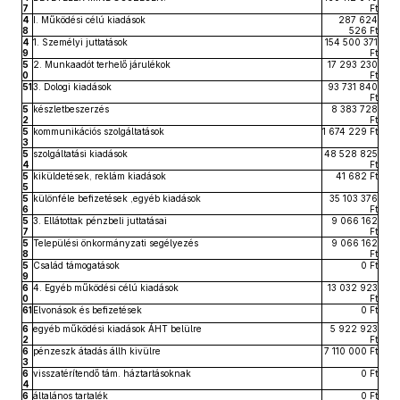
7
Ft
4
I. Működési célú kiadások
287 624
8
526 Ft
4
1. Személyi juttatások
154 500 371
9
Ft
5
2. Munkaadót terhelő járulékok
17 293 230
0
Ft
51
3. Dologi kiadások
93 731 840
Ft
5
készletbeszerzés
8 383 728
2
Ft
5
kommunikációs szolgáltatások
1 674 229 Ft
3
5
szolgáltatási kiadások
48 528 825
4
Ft
5
kiküldetések, reklám kiadások
41 682 Ft
5
5
különféle befizetések ,egyéb kiadások
35 103 376
6
Ft
5
3. Ellátottak pénzbeli juttatásai
9 066 162
7
Ft
5
Települési önkormányzati segélyezés
9 066 162
8
Ft
5
Család támogatások
0 Ft
9
6
4. Egyéb működési célú kiadások
13 032 923
0
Ft
61
Elvonások és befizetések
0 Ft
6
egyéb működési kiadások ÁHT belülre
5 922 923
2
Ft
6
pénzeszk átadás állh kivülre
7 110 000 Ft
3
6
visszatérítendő tám. háztartásoknak
0 Ft
4
6
általános tartalék
0 Ft