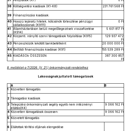
37
Felújítások (K7)
0 Ft
38
Költségvetési kiadások (K1-K8)
231 761 568 Ft
39
Fiínanszírozási kiadások:
40
Hosszú lejáratú hitelek, kölcsönök törlesztése pénzügyi
0 Ft
vállalkozásnak (K9111)
41
Államháztartáson belüli megelőlegezések visszafizetése
5 601 817 Ft
(K914)
42
Központi, irányító szervi támogatások folyósítása (K915)
129 937 472
Ft
43
Pénzeszközök lekötött bankbetétként
20 000 000 Ft
44
Belföldi finanszírozás kiadásai (K91)
155 539 289 Ft
45
KIADÁSOk ÖSSZESEN:
387 300 857
Ft
8. melléklet a 7/2026. (V. 21.) önkormányzati rendelethez
Lakosságnak juttatott támogatások
A
B
1
Közvetlen támogatás
2
Támogatási kiadások
3
Települési önkormányzati segély egyéb nem intézményi
9 066 162 Ft
ellátás(K4)
4
Közvetlen támogatások összesen:
9 066 162 Ft
5
Közvetett támogatás
6
Ellátottak térítési díjának elengedése