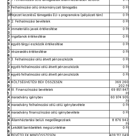
9
3
Felhalmozási célú önkormányzati támogatás
0 Ft
0
31
fejezet kezelésű támogatás EU-s programokra (pályázati tám)
0 Ft
3
2. Felhalmozási bevételek
0 Ft
2
3
immateriális javak értékesítése
0 Ft
3
3
ingatlanok értékesítése
0 Ft
4
3
egyéb tárgyi eszközök értékesítése
0 Ft
5
3
részesedés értékesítése
0 Ft
6
3
3. Felhalmozási célú átvett pénzeszközök
0 Ft
7
3
egyéb felhalmozási célú átvett pénzeszközök
0 Ft
8
3
egyéb felhalmozási célú átvett pénzeszközök
0 Ft
9
4
KÖLTSÉGVETÉSI BEV ÖSSZESEN:
369 260
0
202 Ft
4
III. Finanszírozási bevételek
69 851 847
1
Ft
4
maradvány igénybev
60 974 905
2
Ft
4
maradvány felhalmozási célú célú igénybevétele
0 Ft
3
4
maradvány finanszírozási célú igénybevétele
0 Ft
4
4
Államháztartási belüli megelőlegezések
8 876 942
5
Ft
4
Lekötött bankbetétek megszüntetése
0 Ft
6
4
BEVÉTELEK MINDÖSSZESEN:
439 112 049