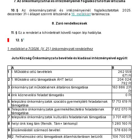
7.
Az önkormányzatnál és intézményeinél foglalkoztatottak létszáma
10. §
Az önkormányzatnál és intézményeinél foglalkoztatottak 2025.
december 31-i állapot szerinti létszámát a
16. melléklet
tartalmazza.
8.
Záró rendelkezések
11. §
Ez a rendelet a kihirdetését követő napon lép hatályba.
1
12. §
1. melléklet a 7/2026. (V. 21.) önkormányzati rendelethez
Juta Község Önkormányzata bevétele és kiadásai intézményeivel együtt
A
B
1
I. Működési célú bevételek
262 559
671 Ft
2
1. Működési célú támogatások ÁHT belül
204 024
792 Ft
3
önkormányzat működésének általános támogatása
163 886 231
Ft
4
önk köznevelési feladat támogatás
0 Ft
5
települési önkormányzatok szociális gyermekjóléti feladatainak
17 713 619 Ft
támogatása
6
Települési önkormányzatok gyermekétkeztetési feladatainak
7 612 070 Ft
támogatása
7
települési önkormányzatok kulturális feladatainak támogatása
3 701 481 Ft
8
helyi önk kieg tám (Rendk. Tám+ bérkomp)
1 280 160 Ft
9
Elszámolásból származó bevétel
578 630 Ft
10
2. Felhalmozási célú támogatások államháztartáson belülről
106 700 531