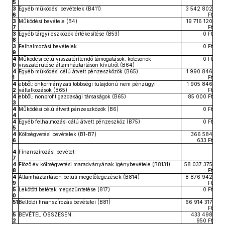
5
3
Egyéb működési bevételek (B411)
3 542 802
6
Ft
3
Működési bevétele (B4)
19 716 120
7
Ft
3
Egyéb tárgyi eszközök értékesítése (B53)
0 Ft
8
3
Felhalmozási bevételek
0 Ft
9
4
Működési célú visszatérítendő támogatások, kölcsönök
0 Ft
0
visszatérülése államháztartáson kívülről (B64)
4
Egyéb működési célú átvett pénzeszközök (B65)
1 990 846
1
Ft
4
ebből: önkormányzati többségi tulajdonú nem pénzügyi
1 905 846
2
vállalkozások (B65)
Ft
4
ebből: nonprofit gazdasági társaságok (B65)
85 000 Ft
3
4
Működési célú átvett pénzeszközök (B6)
0 Ft
4
4
Egyéb felhalmozási cálú átvett pénzeszköz (B75)
0 Ft
5
4
Költségvetési bevételek (B1-B7)
366 584
6
633 Ft
4
Fínanszírozási bevétel:
7
4
Előző év költségvetési maradványának igénybevétele (B8131)
58 037 375
8
Ft
4
Államháztartáson belüli megelőlegezések (B814)
8 876 942
9
Ft
5
Lekötött betétek megszüntetése (817)
0 Ft
0
51
Belföldi finanszírozás bevételei (B81)
66 914 317
Ft
5
BEVÉTEL ÖSSZESEN:
433 498
2
950 Ft