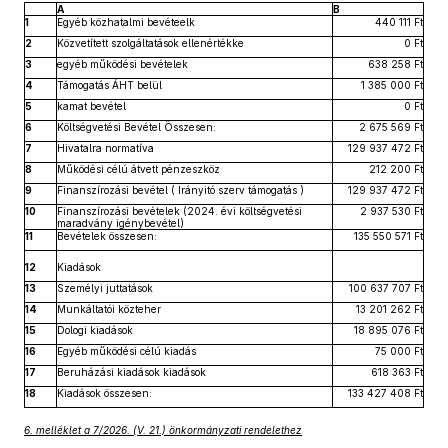
A
B
1
Egyéb közhatalmi bevéteelk
440 111 Ft
2
Közvetített szolgáltatások ellenértékke
0 Ft
3
egyéb működési bevételek
638 258 Ft
4
Támogatás ÁHT belül
1 385 000 Ft
5
kamat bevétel
0 Ft
6
Költségvetési Bevétel Összesen:
2 675 569 Ft
7
Hivatalra normatíva
129 937 472 Ft
8
Működési célú átvett pénzeszköz
212 200 Ft
9
Finanszírozási bevétel ( Irányitó szerv támogatás )
129 937 472 Ft
10
Finanszírozási bevételek (2024. évi költségvetési
2 937 530 Ft
maradvány igénybevétel)
11
Bevételek összesen:
135 550 571 Ft
12
Kiadások
13
Személyi juttatások
100 637 707 Ft
14
Munkáltatói közteher
13 201 262 Ft
15
Dologi kiadások
18 895 076 Ft
16
Egyéb működési célú kiadás
75 000 Ft
17
Beruházási kiadások kiadások
618 363 Ft
18
Kiadások összesen:
133 427 408 Ft
6. melléklet a 7/2026. (V. 21.) önkormányzati rendelethez