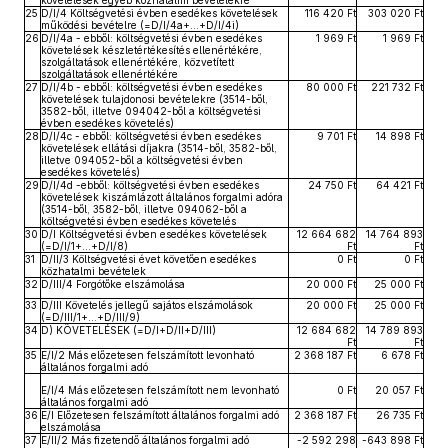
követelések egyéb közhatalmi bevételekre
25
D/I/4 Költségvetési évben esedékes követelések
116 420 Ft
303 020 Ft
működési bevételre (=D/I/4a+…+D/I/4i)
26
D/I/4a - ebből: költségvetési évben esedékes
1 969 Ft
1 969 Ft
követelések készletértékesítés ellenértékére,
szolgáltatások ellenértékére, közvetített
szolgáltatások ellenértékére
27
D/I/4b - ebből: költségvetési évben esedékes
80 000 Ft
221 732 Ft
követelések tulajdonosi bevételekre (3514-ből,
3582-ből, illetve 094042-ből a költségvetési
évben esedékes követelés)
28
D/I/4c - ebből: költségvetési évben esedékes
9 701 Ft
14 898 Ft
követelések ellátási díjakra (3514-ből, 3582-ből,
illetve 094052-ből a költségvetési évben
esedékes követelés)
29
D/I/4d -ebből: költségvetési évben esedékes
24 750 Ft
64 421 Ft
követelések kiszámlázott általános forgalmi adóra
(3514-ből, 3582-ből, illetve 094062-ből a
költségvetési évben esedékes követelés
30
D/I Költségvetési évben esedékes követelések
12 664 682
14 764 893
(=D/I/1+…+D/I/8)
Ft
Ft
31
D/II/3 Költségvetési évet követően esedékes
0 Ft
0 Ft
közhatalmi bevételek
32
D/III/4 Forgótőke elszámolása
20 000 Ft
25 000 Ft
33
D/III Követelés jellegű sajátos elszámolások
20 000 Ft
25 000 Ft
(=D/III/1+…+D/III/9)
34
D) KÖVETELÉSEK (=D/I+D/II+D/III)
12 684 682
14 789 893
Ft
Ft
35
E/I/2 Más előzetesen felszámított levonható
2 368 187 Ft
6 678 Ft
általános forgalmi adó
E/I/4 Más előzetesen felszámított nem levonható
0 Ft
20 057 Ft
általános forgalmi adó
36
E/I Előzetesen felszámított általános forgalmi adó
2 368 187 Ft
26 735 Ft
elszámolása
37
E/II/2 Más fizetendő általános forgalmi adó
-2 592 298
-643 898 Ft