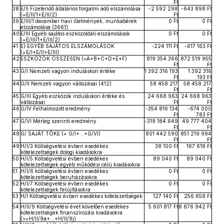
Ft
38
E/II Fizetendő általános forgalmi adó elszámolása
-2 592 298
-643 898 Ft
(=E/II/1+E/II/2)
Ft
39
E/III/1 december havi illetmények, munkabérek
0 Ft
0 Ft
elszámolása (3661)
40
E/III Egyéb sajátos eszközoldali elszámolások
0 Ft
0 Ft
(=E/III/1+E/III/2)
41
E) EGYÉB SAJÁTOS ELSZÁMOLÁSOK
-224 111 Ft
-617 163 Ft
(=E/I+E/II+E/III)
42
ESZKÖZÖK ÖSSZESEN (=A+B+C+D+E+F)
819 354 366
872 519 955
Ft
Ft
43
G/I Nemzeti vagyon induláskori értéke
1 392 316 193
1 392 316
Ft
193 Ft
44
G/II Nemzeti vagyon változásai (412)
58 458 217
58 458 217
Ft
Ft
45
G/III Egyéb eszközök induláskori értéke és
24 668 963
24 668 963
változásai
Ft
Ft
46
G/IV Felhalmozott eredmény
-354 816 134
-674 000
Ft
783 Ft
47
G/VI Mérleg szerinti eredmény
-319 184 649
49 777 404
Ft
Ft
48
G/ SAJÁT TŐKE (= G/I+…+G/VI)
801 442 590
851 219 994
Ft
Ft
49
H/I/3 Költségvetési évben esedékes
38 100 Ft
167 618 Ft
kötelezettségek dologi kiadásokra
50
H/I/5 Költségvetési évben esedékes
89 040 Ft
89 040 Ft
kötelezettségek egyéb működési célú kiadásokra
51
H/I/6 költségvetési évben esedékes
0 Ft
0 Ft
kötelezettségek beruházásokra
52
H/I/7 Költségvetési évben esedékes
0 Ft
0 Ft
kötelezettségek felújításokra
53
H/I Költségvetési évben esedékes kötelezettségek
127 140 Ft
256 658 Ft
54
H/II/9 Költségvetési évet követően esedékes
5 601 817 Ft
8 876 942 Ft
kötelezettségek finanszírozási kiadásokra
(>=H/II/9a+…+H/II/9j)