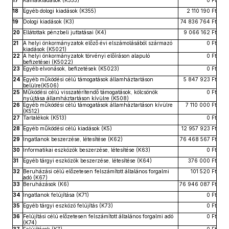
17
Kamatkiadások (K353)
0 Ft
18
Egyéb dologi kiadások (K355)
2 110 190 Ft
19
Dologi kiadások (K3)
74 836 764 Ft
20
Ellátottak pénzbeli juttatásai (K4)
9 066 162 Ft
21
A helyi önkormányzatok előző évi elszámolásából származó
0 Ft
kiadások (K5021)
22
A helyi önkormányzatok törvényi előíráson alapuló
0 Ft
befizetései (K5022)
23
Egyéb elvonások, befizetések (K5023)
0 Ft
24
Egyéb működési célú támogatások államháztartáson
5 847 923 Ft
belülre(K506)
25
Működési célú visszatérítendő támogatások, kölcsönök
0 Ft
nyújtása államháztartáson kívülre (K508)
26
Egyéb működési célú támogatások államháztartáson kívülre
7 110 000 Ft
(K512)
27
Tartalékok (K513)
0 Ft
28
Egyéb működési célú kiadások (K5)
12 957 923 Ft
29
Ingatlanok beszerzése, létesítése (K62)
76 468 567 Ft
30
Informatikai eszközök beszerzése, létesítése (K63)
0 Ft
31
Egyéb tárgyi eszközök beszerzése, létesítése (K64)
376 000 Ft
32
Beruházási célú előzetesen felszámított általános forgalmi
101 520 Ft
adó (K67)
33
Beruházások (K6)
76 946 087 Ft
34
Ingatlanok felújítása (K71)
0 Ft
35
Egyéb tárgyi eszközö felújítás (K73)
0 Ft
36
Felújítási célú előzetesen felszámított általános forgalmi adó
0 Ft
(K74)