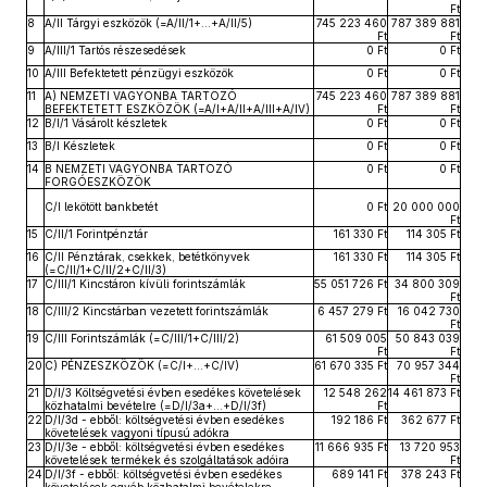
Ft
8
A/II Tárgyi eszközök (=A/II/1+...+A/II/5)
745 223 460
787 389 881
Ft
Ft
9
A/III/1 Tartós részesedések
0 Ft
0 Ft
10
A/III Befektetett pénzügyi eszközök
0 Ft
0 Ft
11
A) NEMZETI VAGYONBA TARTOZÓ
745 223 460
787 389 881
BEFEKTETETT ESZKÖZÖK (=A/I+A/II+A/III+A/IV)
Ft
Ft
12
B/I/1 Vásárolt készletek
0 Ft
0 Ft
13
B/I Készletek
0 Ft
0 Ft
14
B NEMZETI VAGYONBA TARTOZÓ
0 Ft
0 Ft
FORGÓESZKÖZÖK
C/I lekötött bankbetét
0 Ft
20 000 000
Ft
15
C/II/1 Forintpénztár
161 330 Ft
114 305 Ft
16
C/II Pénztárak, csekkek, betétkönyvek
161 330 Ft
114 305 Ft
(=C/II/1+C/II/2+C/II/3)
17
C/III/1 Kincstáron kívüli forintszámlák
55 051 726 Ft
34 800 309
Ft
18
C/III/2 Kincstárban vezetett forintszámlák
6 457 279 Ft
16 042 730
Ft
19
C/III Forintszámlák (=C/III/1+C/III/2)
61 509 005
50 843 039
Ft
Ft
20
C) PÉNZESZKÖZÖK (=C/I+…+C/IV)
61 670 335 Ft
70 957 344
Ft
21
D/I/3 Költségvetési évben esedékes követelések
12 548 262
14 461 873 Ft
közhatalmi bevételre (=D/I/3a+…+D/I/3f)
Ft
22
D/I/3d - ebből: költségvetési évben esedékes
192 186 Ft
362 677 Ft
követelések vagyoni típusú adókra
23
D/I/3e - ebből: költségvetési évben esedékes
11 666 935 Ft
13 720 953
követelések termékek és szolgáltatások adóira
Ft
24
D/I/3f - ebből: költségvetési évben esedékes
689 141 Ft
378 243 Ft