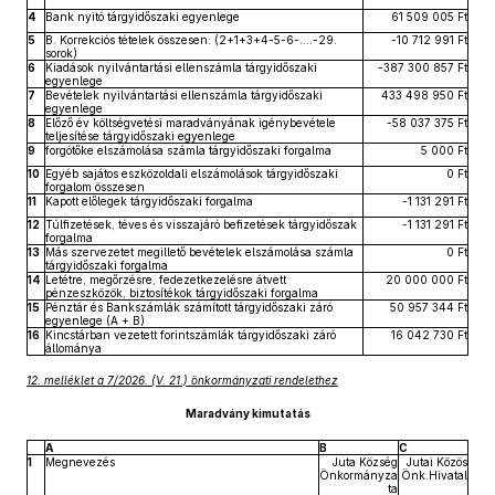
4
Bank nyitó tárgyidőszaki egyenlege
61 509 005 Ft
5
B. Korrekciós tételek összesen: (2+1+3+4-5-6-….-29.
-10 712 991 Ft
sorok)
6
Kiadások nyilvántartási ellenszámla tárgyidőszaki
-387 300 857 Ft
egyenlege
7
Bevételek nyilvántartási ellenszámla tárgyidőszaki
433 498 950 Ft
egyenlege
8
Előző év költségvetési maradványának igénybevétele
-58 037 375 Ft
teljesítése tárgyidőszaki egyenlege
9
forgótőke elszámolása számla tárgyidőszaki forgalma
5 000 Ft
10
Egyéb sajátos eszközoldali elszámolások tárgyidőszaki
0 Ft
forgalom összesen
11
Kapott előlegek tárgyidőszaki forgalma
-1 131 291 Ft
12
Túlfizetések, téves és visszajáró befizetések tárgyidőszak
-1 131 291 Ft
forgalma
13
Más szervezetet megillető bevételek elszámolása számla
0 Ft
tárgyidőszaki forgalma
14
Letétre, megőrzésre, fedezetkezelésre átvett
20 000 000 Ft
pénzeszközök, biztosítékok tárgyidőszaki forgalma
15
Pénztár és Bankszámlák számított tárgyidőszaki záró
50 957 344 Ft
egyenlege (A + B)
16
Kincstárban vezetett forintszámlák tárgyidőszaki záró
16 042 730 Ft
állománya
12. melléklet a 7/2026. (V. 21.) önkormányzati rendelethez
Maradvány kimutatás
A
B
C
1
Megnevezés
Juta Község
Jutai Közös
Önkormányza
Önk.Hivatal
ta