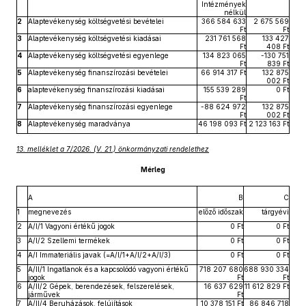
Intézmények
nélkül
2
Alaptevékenység költségvetési bevételei
366 584 633
2 675 569
Ft
Ft
3
Alaptevékenység költségvetési kiadásai
231 761 568
133 427
Ft
408 Ft
4
Alaptevékenység költségvetési egyenlege
134 823 065
-130 751
Ft
839 Ft
5
Alaptevékenység finanszírozási bevételei
66 914 317 Ft
132 875
002 Ft
6
alaptevékenység finanszírozási kiadásai
155 539 289
0 Ft
Ft
7
Alaptevékenység finanszírozási egyenlege
-88 624 972
132 875
Ft
002 Ft
8
Alaptevékenység maradványa
46 198 093 Ft
2 123 163 Ft
13. melléklet a 7/2026. (V. 21.) önkormányzati rendelethez
Mérleg
A
B
C
1
megnevezés
előző időszak
tárgyévi
2
A/I/1 Vagyoni értékű jogok
0 Ft
0 Ft
3
A/I/2 Szellemi termékek
0 Ft
0 Ft
4
A/I Immateriális javak (=A/I/1+A/I/2+A/I/3)
0 Ft
0 Ft
5
A/II/1 Ingatlanok és a kapcsolódó vagyoni értékű
718 207 680
688 930 334
jogok
Ft
Ft
6
A/II/2 Gépek, berendezések, felszerelések,
16 637 629
11 612 829 Ft
járművek
Ft
7
A/II/4 Beruházások, felújítások
10 378 151 Ft
86 846 718