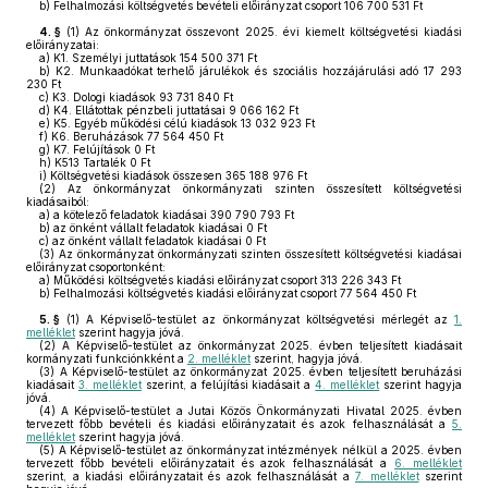
b)
Felhalmozási költségvetés bevételi előirányzat csoport 106 700 531 Ft
4. §
(1)
Az önkormányzat összevont 2025. évi kiemelt költségvetési kiadási
előirányzatai:
a)
K1. Személyi juttatások 154 500 371 Ft
b)
K2. Munkaadókat terhelő járulékok és szociális hozzájárulási adó 17 293
230 Ft
c)
K3. Dologi kiadások 93 731 840 Ft
d)
K4. Ellátottak pénzbeli juttatásai 9 066 162 Ft
e)
K5. Egyéb működési célú kiadások 13 032 923 Ft
f)
K6. Beruházások 77 564 450 Ft
g)
K7. Felújítások 0 Ft
h)
K513 Tartalék 0 Ft
i)
Költségvetési kiadások összesen 365 188 976 Ft
(2)
Az önkormányzat önkormányzati szinten összesített költségvetési
kiadásaiból:
a)
a kötelező feladatok kiadásai 390 790 793 Ft
b)
az önként vállalt feladatok kiadásai 0 Ft
c)
az önként vállalt feladatok kiadásai 0 Ft
(3)
Az önkormányzat önkormányzati szinten összesített költségvetési kiadásai
előirányzat csoportonként:
a)
Működési költségvetés kiadási előirányzat csoport 313 226 343 Ft
b)
Felhalmozási költségvetés kiadási előirányzat csoport 77 564 450 Ft
5. §
(1)
A Képviselő-testület az önkormányzat költségvetési mérlegét az
1.
melléklet
szerint hagyja jóvá.
(2)
A Képviselő-testület az önkormányzat 2025. évben teljesített kiadásait
kormányzati funkciónkként a
2. melléklet
szerint, hagyja jóvá.
(3)
A Képviselő-testület az önkormányzat 2025. évben teljesített beruházási
kiadásait
3. melléklet
szerint, a felújítási kiadásait a
4. melléklet
szerint hagyja
jóvá.
(4)
A Képviselő-testület a Jutai Közös Önkormányzati Hivatal 2025. évben
tervezett főbb bevételi és kiadási előirányzatait és azok felhasználását a
5.
melléklet
szerint hagyja jóvá.
(5)
A Képviselő-testület az önkormányzat intézmények nélkül a 2025. évben
tervezett főbb bevételi előirányzatait és azok felhasználását a
6. melléklet
szerint, a kiadási előirányzatait és azok felhasználását a
7. melléklet
szerint