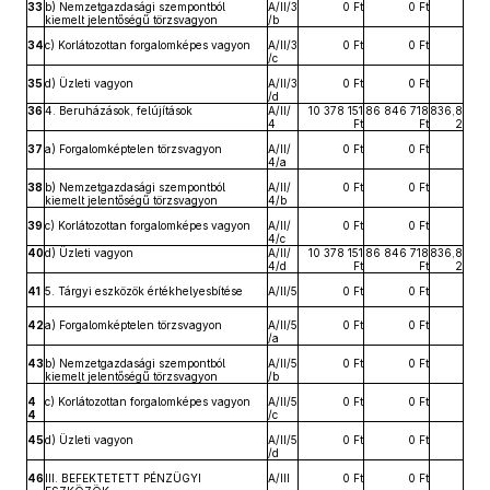
33
b) Nemzetgazdasági szempontból
A/II/3
0 Ft
0 Ft
kiemelt jelentőségű törzsvagyon
/b
34
c) Korlátozottan forgalomképes vagyon
A/II/3
0 Ft
0 Ft
/c
35
d) Üzleti vagyon
A/II/3
0 Ft
0 Ft
/d
36
4. Beruházások, felújítások
A/II/
10 378 151
86 846 718
836,8
4
Ft
Ft
2
37
a) Forgalomképtelen törzsvagyon
A/II/
0 Ft
0 Ft
4/a
38
b) Nemzetgazdasági szempontból
A/II/
0 Ft
0 Ft
kiemelt jelentőségű törzsvagyon
4/b
39
c) Korlátozottan forgalomképes vagyon
A/II/
0 Ft
0 Ft
4/c
40
d) Üzleti vagyon
A/II/
10 378 151
86 846 718
836,8
4/d
Ft
Ft
2
41
5. Tárgyi eszközök értékhelyesbítése
A/II/5
0 Ft
0 Ft
42
a) Forgalomképtelen törzsvagyon
A/II/5
0 Ft
0 Ft
/a
43
b) Nemzetgazdasági szempontból
A/II/5
0 Ft
0 Ft
kiemelt jelentőségű törzsvagyon
/b
4
c) Korlátozottan forgalomképes vagyon
A/II/5
0 Ft
0 Ft
4
/c
45
d) Üzleti vagyon
A/II/5
0 Ft
0 Ft
/d
46
III. BEFEKTETETT PÉNZÜGYI
A/III
0 Ft
0 Ft