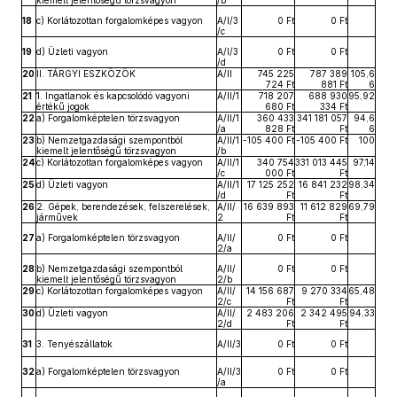
kiemelt jelentőségű törzsvagyon
/b
18
c) Korlátozottan forgalomképes vagyon
A/I/3
0 Ft
0 Ft
/c
19
d) Üzleti vagyon
A/I/3
0 Ft
0 Ft
/d
20
II. TÁRGYI ESZKÖZÖK
A/II
745 225
787 389
105,6
724 Ft
881 Ft
6
21
1. Ingatlanok és kapcsolódó vagyoni
A/II/1
718 207
688 930
95,92
értékű jogok
680 Ft
334 Ft
22
a) Forgalomképtelen törzsvagyon
A/II/1
360 433
341 181 057
94,6
/a
828 Ft
Ft
6
23
b) Nemzetgazdasági szempontból
A/II/1
-105 400 Ft
-105 400 Ft
100
kiemelt jelentőségű törzsvagyon
/b
24
c) Korlátozottan forgalomképes vagyon
A/II/1
340 754
331 013 445
97,14
/c
000 Ft
Ft
25
d) Üzleti vagyon
A/II/1
17 125 252
16 841 232
98,34
/d
Ft
Ft
26
2. Gépek, berendezések, felszerelések,
A/II/
16 639 893
11 612 829
69,79
járművek
2
Ft
Ft
27
a) Forgalomképtelen törzsvagyon
A/II/
0 Ft
0 Ft
2/a
28
b) Nemzetgazdasági szempontból
A/II/
0 Ft
0 Ft
kiemelt jelentőségű törzsvagyon
2/b
29
c) Korlátozottan forgalomképes vagyon
A/II/
14 156 687
9 270 334
65,48
2/c
Ft
Ft
30
d) Üzleti vagyon
A/II/
2 483 206
2 342 495
94,33
2/d
Ft
Ft
31
3. Tenyészállatok
A/II/3
0 Ft
0 Ft
32
a) Forgalomképtelen törzsvagyon
A/II/3
0 Ft
0 Ft
/a