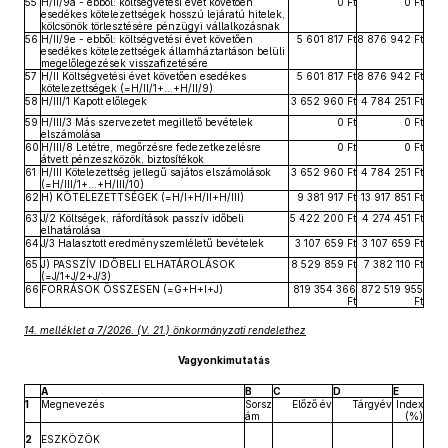
55
H/II/9a - ebből: költségvetési évet követően
0 Ft
0 Ft
esedékes kötelezettségek hosszú lejáratú hitelek,
kölcsönök törlesztésére pénzügyi vállalkozásnak
56
H/II/9e - ebből: költségvetési évet követően
5 601 817 Ft
8 876 942 Ft
esedékes kötelezettségek államháztartáson belüli
megelőlegezések visszafizetésére
57
H/II Költségvetési évet követően esedékes
5 601 817 Ft
8 876 942 Ft
kötelezettségek (=H/II/1+…+H/II/9)
58
H/III/1 Kapott előlegek
3 652 960 Ft
4 784 251 Ft
59
H/III/3 Más szervezetet megillető bevételek
0 Ft
0 Ft
elszámolása
60
H/III/8 Letétre, megőrzésre fedezetkezelésre
0 Ft
0 Ft
átvett pénzeszközök, biztosítékok
61
H/III Kötelezettség jellegű sajátos elszámolások
3 652 960 Ft
4 784 251 Ft
(=H/III/1+…+H/III/10)
62
H) KÖTELEZETTSÉGEK (=H/I+H/II+H/III)
9 381 917 Ft
13 917 851 Ft
63
J/2 Költségek, ráfordítások passzív időbeli
5 422 200 Ft
4 274 451 Ft
elhatárolása
64
J/3 Halasztott eredményszemléletű bevételek
3 107 659 Ft
3 107 659 Ft
65
J) PASSZÍV IDŐBELI ELHATÁROLÁSOK
8 529 859 Ft
7 382 110 Ft
(=J/1+J/2+J/3)
66
FORRÁSOK ÖSSZESEN (=G+H+I+J)
819 354 366
872 519 955
Ft
Ft
14. melléklet a 7/2026. (V. 21.) önkormányzati rendelethez
Vagyonkimutatás
A
B
C
D
E
1
Megnevezés
Sorsz
Előző év
Tárgyév
Index
ám
(%)
2
ESZKÖZÖK