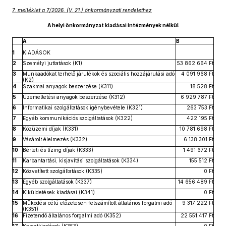
7. melléklet a 7/2026. (V. 21.) önkormányzati rendelethez
A helyi önkormányzat kiadásai intézmények nélkül
A
B
1
KIADÁSOK
2
Személyi juttatások (K1)
53 862 664 Ft
3
Munkaadókat terhelő járulékok és szociális hozzájárulási adó
4 091 968 Ft
(K2)
4
Szakmai anyagok beszerzése (K311)
18 528 Ft
5
Üzemeltetési anyagok beszerzése (K312)
6 929 787 Ft
6
Informatikai szolgáltatások igénybevétele (K321)
263 753 Ft
7
Egyéb kommunikációs szolgáltatások (K322)
422 195 Ft
8
Közüzemi díjak (K331)
10 781 698 Ft
9
Vásárolt élelmezés (K332)
6 138 301 Ft
10
Bérleti és lízing díjak (K333)
1 491 672 Ft
11
Karbantartási, kisjavítási szolgáltatások (K334)
155 512 Ft
12
Közvetített szolgáltatások (K335)
0 Ft
13
Egyéb szolgáltatások (K337)
14 656 489 Ft
14
Kiküldetések kiadásai (K341)
0 Ft
15
Működési célú előzetesen felszámított általános forgalmi adó
9 317 222 Ft
(K351)
16
Fizetendő általános forgalmi adó (K352)
22 551 417 Ft