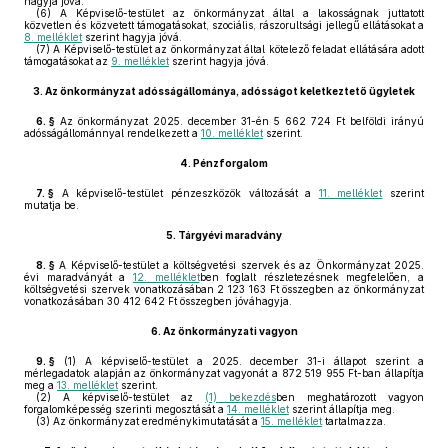
hagyja jóvá.
(6)
A Képviselő-testület az önkormányzat által a lakosságnak juttatott
közvetlen és közvetett támogatásokat, szociális, rászorultsági jellegű ellátásokat a
8. melléklet
szerint hagyja jóvá.
(7)
A Képviselő-testület az önkormányzat által kötelező feladat ellátására adott
támogatásokat az
9. melléklet
szerint hagyja jóvá.
3.
Az önkormányzat adósságállománya, adósságot keletkeztető ügyletek
6. §
Az önkormányzat 2025. december 31-én 5 662 724 Ft belföldi irányú
adósságállománnyal rendelkezett a
10. melléklet
szerint.
4.
Pénzforgalom
7. §
A képviselő-testület pénzeszközök változását a
11. melléklet
szerint
mutatja be.
5.
Tárgyévi maradvány
8. §
A Képviselő-testület a költségvetési szervek és az Önkormányzat 2025.
évi maradványát a
12. melléklet
ben foglalt részletezésnek megfelelően, a
költségvetési szervek vonatkozásában 2 123 163 Ft összegben az önkormányzat
vonatkozásában 30 412 642 Ft összegben jóváhagyja.
6.
Az önkormányzati vagyon
9. §
(1)
A képviselő-testület a 2025. december 31-i állapot szerint a
mérlegadatok alapján az önkormányzat vagyonát a 872 519 955 Ft-ban állapítja
meg a
13. melléklet
szerint.
(2)
A képviselő-testület az
(1) bekezdés
ben meghatározott vagyon
forgalomképesség szerinti megosztását a
14. melléklet
szerint állapítja meg.
(3)
Az önkormányzat eredménykimutatását a
15. melléklet
tartalmazza.