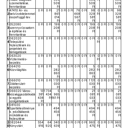
üzemeltetése,
509
509
509
fenntartása
Ft
Ft
Ft
1
47410 Ár- és
0 Ft
0 Ft
21
0 Ft
0 Ft
76
0 Ft
98
0
0 Ft
0 Ft
98
2
belvízvédelemmel
861
468
329
Ft
329
összefüggő tev.
014
567
581
581
Ft
Ft
Ft
Ft
1
052080
0 Ft
0 Ft
199
0 ft
0 Ft
0 Ft
0 Ft
199
0
0 Ft
0 Ft
199
3
szennyvízcsatorn
208
208
Ft
208
a építése és
Ft
Ft
Ft
fenntartésa
1
062020
0 Ft
0 Ft
0 Ft
0 Ft
0 Ft
0 Ft
0 Ft
0 Ft
0
0 Ft
0 Ft
0 Ft
4
Települési
Ft
fejlesztések és
projektek és
támogatások
1
063020
0 Ft
0 Ft
0 Ft
0 Ft
0 Ft
0 Ft
0 Ft
0 Ft
0
0 Ft
0 Ft
0 Ft
5
Víztermelés-
Ft
kezelés
1
064010
0 Ft
0 Ft
5
0 Ft
0 Ft
0 Ft
0 Ft
5
0
0 Ft
0 Ft
5
6
Közvilágítás
282
282
Ft
282
863
863
863
Ft
Ft
Ft
1
066010
0 Ft
0 Ft
1 131
0 Ft
0 Ft
0 Ft
0 Ft
1 131
0
0 Ft
0 Ft
1 131
7
Zöldterület-
030
030
Ft
030
kezelés
Ft
Ft
Ft
1
066020 Város-,
13
1 734
5
0 Ft
0 Ft
0 Ft
0 Ft
21
0
0 Ft
0 Ft
21
8
községgazdálkodá
381
434
965
081
Ft
081
si egyéb
438
Ft
161 Ft
033
033
szolgáltatások
Ft
Ft
Ft
1
081030
0 Ft
0 Ft
1
0 Ft
0 Ft
0 Ft
0 Ft
1
0
0 Ft
0 Ft
1
9
Sportlétesítménye
494
494
Ft
494
k, edzőtáborok
456
456
456
működése és
Ft
Ft
Ft
fejlesztése
2
082044
554
64
340
0 Ft
0 Ft
0 Ft
0 Ft
960
0
0 Ft
0 Ft
960
0
Könyvtári
916
920
639
475
Ft
475