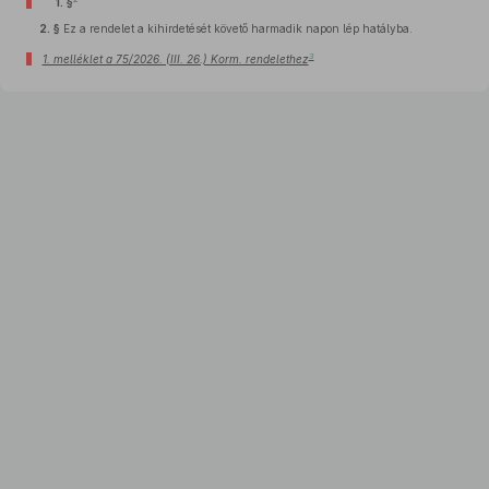
1. §
2. §
Ez a rendelet a kihirdetését követő harmadik napon lép hatályba.
3
1. melléklet a 75/2026. (III. 26.) Korm. rendelethez