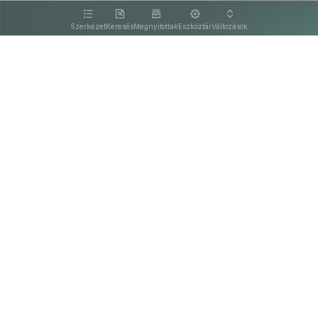
kattintva olvashat.
Szerkezet
Keresés
Megnyitottak
Eszköztár
Változások
Kapcsolat
Felhasználási feltételek
PDF
Akadálymentesítési nyilatkozat
Adatkezelési tájékoztató