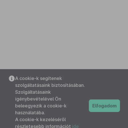
A cookie-k segítenek
szolgáltatásaink biztosításában.
Szolgáltatásaink
igénybevételével Ön
beleegyezik a cookie-k
Elfogadom
használatába.
A cookie-k kezeléséről
részletesebb információt
ide