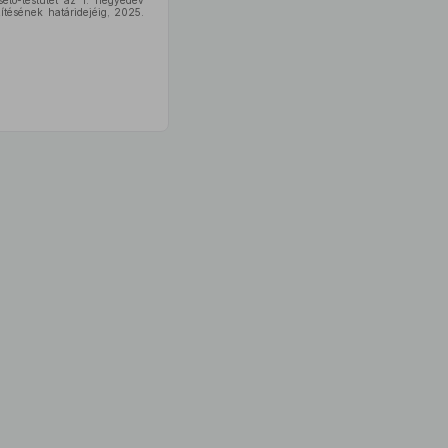
selő-testület az I. negyedév
ítésének határidejéig, 2025.