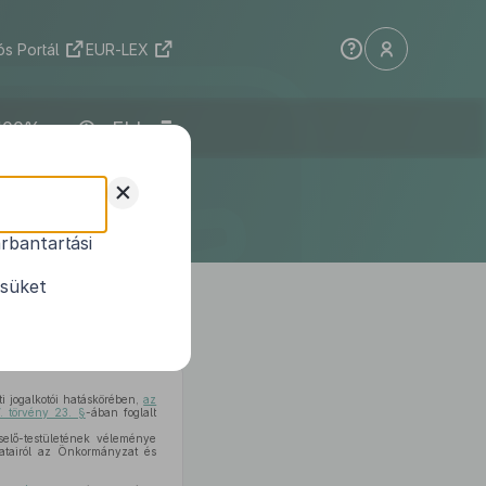
s Portál
EUR-LEX
ELI
tületének
+
te
rbantartási
.) önkormányzati
ésüket
i jogalkotói hatáskörében,
az
. törvény 23. §
-ában foglalt
elő-testületének véleménye
datairól az Önkormányzat és