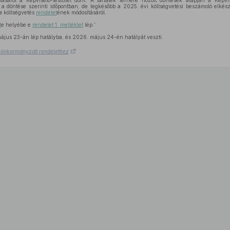
álásáról a Képviselő-testület dönt. A tartalék terhére hozott döntések alapján a Képvi
a döntése szerinti időpontban, de legkésőbb a 2025. évi költségvetési beszámoló elkész
 a költségvetés
rendelet
ének módosításáról.
t
e helyébe e
rendelet 1. melléklet
lép.”
jus 23-án lép hatályba, és 2026. május 24-én hatályát veszti.
.) önkormányzati rendelethez