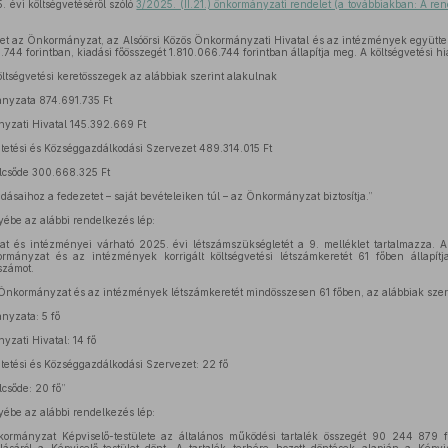
évi költségvetéséről szóló
3/2025. (II.21.) önkormányzati rendelet (a továbbiakban: A ren
let az Önkormányzat, az Alsóörsi Közös Önkormányzati Hivatal és az intézmények együtte
.744 forintban, kiadási főösszegét 1.810.066.744 forintban állapítja meg. A költségvetési hi
ltségvetési keretösszegek az alábbiak szerint alakulnak
nyzata 874.691.735 Ft
yzati Hivatal 145.392.669 Ft
tetési és Községgazdálkodási Szervezet 489.314.015 Ft
lcsőde 300.668.325 Ft
ásaihoz a fedezetet – saját bevételeiken túl – az Önkormányzat biztosítja.”
yébe az alábbi rendelkezés lép:
 és intézményei várható 2025. évi létszámszükségletét a 9. melléklet tartalmazza. 
ormányzat és az intézmények korrigált költségvetési létszámkeretét 61 főben állapí
tszámot.
 Önkormányzat és az intézmények létszámkeretét mindösszesen 61 főben, az alábbiak szer
nyzata: 5 fő
zati Hivatal: 14 fő
tetési és Községgazdálkodási Szervezet: 22 fő
csőde: 20 fő”
yébe az alábbi rendelkezés lép:
ormányzat Képviselő-testülete az általános működési tartalék összegét 90 244 879 