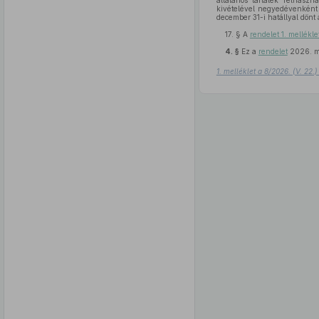
általános tartalék felhaszn
kivételével negyedévenként 
december 31-i hatállyal dönt
17. §
A
rendelet 1. mellékle
4. §
Ez a
rendelet
2026. má
1. melléklet a 8/2026. (V. 22