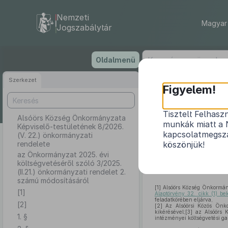
Nemzeti
Magyar 
Jogszabálytár
Ugrás
Oldalmenü
a
tartalomra
Szerkezet
Alsóörs 
Figyelem!
8
Tisztelt Felhasz
Alsóörs Község Önkormányzata
munkák miatt a 
Képviselő-testületének 8/2026.
az Önkormányza
kapcsolatmegsza
(V. 22.) önkormányzati
rendelete
köszönjük!
az Önkormányzat 2025. évi
költségvetéséről szóló 3/2025.
(II.21.) önkormányzati rendelet 2.
számú módosításáról
[1]
Alsóörs Község Önkormány
[1]
Alaptörvény 32. cikk (1) be
feladatkörében eljárva,
[2]
[2]
Az Alsóörsi Közös Önkor
kikérésével;[3] az Alsóörs
1. §
intézményei költségvetési ga