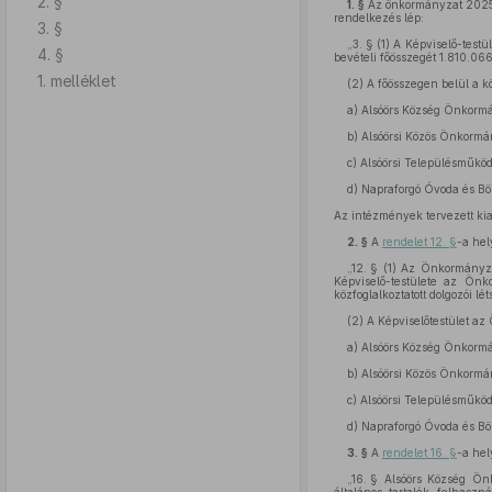
2. §
1. §
Az önkormányzat 2025. 
rendelkezés lép:
3. §
„3. §
(1)
A Képviselő-testü
4. §
bevételi főösszegét 1.810.066
1. melléklet
(2)
A főösszegen belül a kö
a)
Alsóörs Község Önkormá
b)
Alsóörsi Közös Önkormán
c)
Alsóörsi Településműköd
d)
Napraforgó Óvoda és Bö
Az intézmények tervezett kiad
2. §
A
rendelet 12. §
-a hel
„12. §
(1)
Az Önkormányzat
Képviselő-testülete az Önk
közfoglalkoztatott dolgozói lé
(2)
A Képviselőtestület az
a)
Alsóörs Község Önkormá
b)
Alsóörsi Közös Önkormány
c)
Alsóörsi Településműköd
d)
Napraforgó Óvoda és Böl
3. §
A
rendelet 16. §
-a hel
„16. §
Alsóörs Község Önk