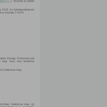
delet) 3. §
. helyébe az alábbi
s 2025. évi költségvetésének
ány összege 0 forint.
Alsóörs Község Önkormányzat
tja meg, mely nem tartalmaz
int határozza meg:
forintban határozza meg. Az