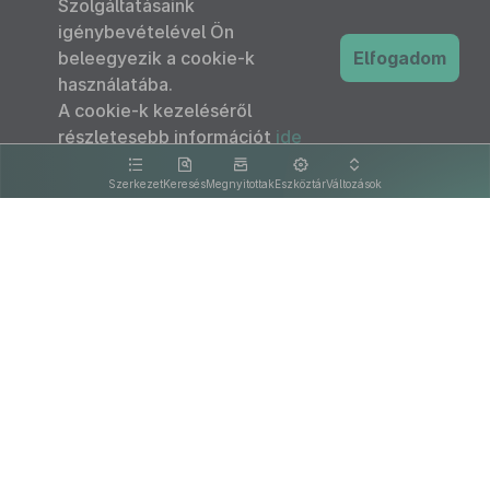
Szolgáltatásaink
igénybevételével Ön
beleegyezik a cookie-k
Elfogadom
használatába.
A cookie-k kezeléséről
részletesebb információt
ide
kattintva olvashat.
Szerkezet
Keresés
Megnyitottak
Eszköztár
Változások