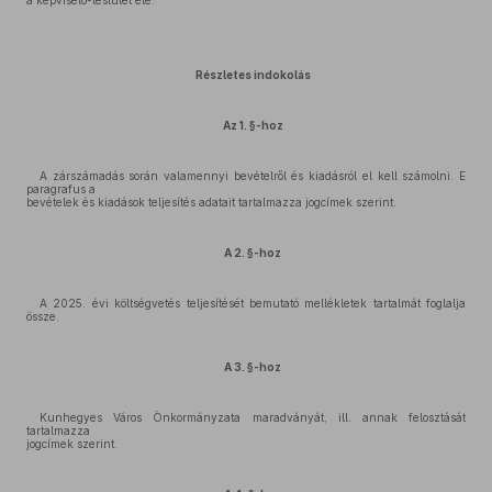
a képviselő-testület elé.
Részletes indokolás
Az 1. §-hoz
A zárszámadás során valamennyi bevételről és kiadásról el kell számolni. E
paragrafus a
bevételek és kiadások teljesítés adatait tartalmazza jogcímek szerint.
A 2. §-hoz
A 2025. évi költségvetés teljesítését bemutató mellékletek tartalmát foglalja
össze.
A 3. §-hoz
Kunhegyes Város Önkormányzata maradványát, ill. annak felosztását
tartalmazza
jogcímek szerint.