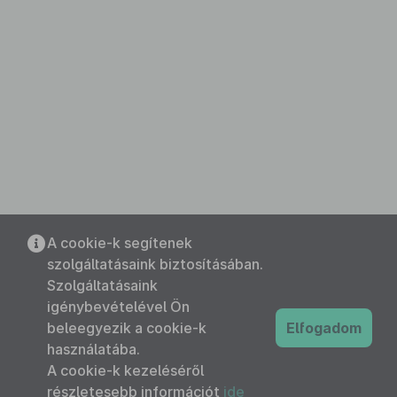
A cookie-k segítenek
szolgáltatásaink biztosításában.
Szolgáltatásaink
igénybevételével Ön
beleegyezik a cookie-k
Elfogadom
használatába.
A cookie-k kezeléséről
részletesebb információt
ide