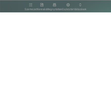
kattintva olvashat.
Szerkezet
Keresés
Megnyitottak
Eszköztár
Változások
Kapcsolat
Felhasználási feltételek
PDF
Akadálymentesítési nyilatkozat
Adatkezelési tájékoztató