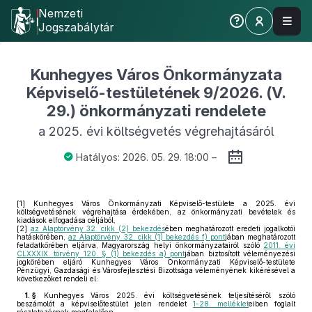
Nemzeti
Jogszabálytár
Kunhegyes Város Önkormányzata
Képviselő-testületének 9/2026. (V.
29.) önkormányzati rendelete
a 2025. évi költségvetés végrehajtásáról
Hatályos: 2026. 05. 29. 18:00 –
[1]
Kunhegyes Város Önkormányzati Képviselő-testülete a 2025. évi
költségvetésének végrehajtása érdekében, az önkormányzati bevételek és
kiadások elfogadása céljából,
[2]
az Alaptörvény 32. cikk (2) bekezdés
ében meghatározott eredeti jogalkotói
hatáskörében,
az Alaptörvény 32. cikk (1) bekezdés f) pont
jában meghatározott
feladatkörében eljárva, Magyarország helyi önkormányzatairól szóló
2011. évi
CLXXXIX. törvény 120. § (1) bekezdés a) pont
jában biztosított véleményezési
jogkörében eljáró Kunhegyes Város Önkormányzati Képviselő-testülete
Pénzügyi, Gazdasági és Városfejlesztési Bizottsága véleményének kikérésével a
következőket rendeli el:
1. §
Kunhegyes Város 2025. évi költségvetésének teljesítéséről szóló
beszámolót a képviselőtestület jelen rendelet
1-28. melléklet
eiben foglalt