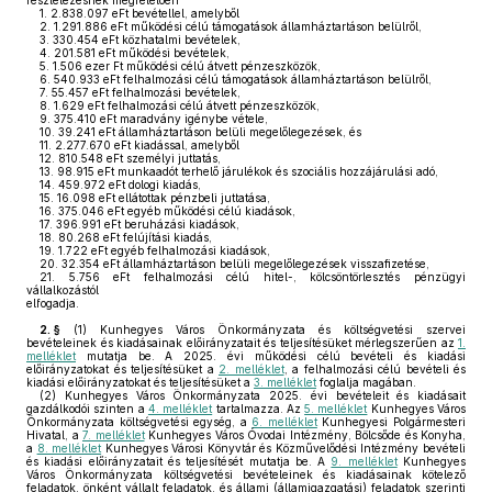
részletezésnek megfelelően
1.
2.838.097 eFt bevétellel, amelyből
2.
1.291.886 eFt működési célú támogatások államháztartáson belülről,
3.
330.454 eFt közhatalmi bevételek,
4.
201.581 eFt működési bevételek,
5.
1.506 ezer Ft működési célú átvett pénzeszközök,
6.
540.933 eFt felhalmozási célú támogatások államháztartáson belülről,
7.
55.457 eFt felhalmozási bevételek,
8.
1.629 eFt felhalmozási célú átvett pénzeszközök,
9.
375.410 eFt maradvány igénybe vétele,
10.
39.241 eFt államháztartáson belüli megelőlegezések, és
11.
2.277.670 eFt kiadással, amelyből
12.
810.548 eFt személyi juttatás,
13.
98.915 eFt munkaadót terhelő járulékok és szociális hozzájárulási adó,
14.
459.972 eFt dologi kiadás,
15.
16.098 eFt ellátottak pénzbeli juttatása,
16.
375.046 eFt egyéb működési célú kiadások,
17.
396.991 eFt beruházási kiadások,
18.
80.268 eFt felújítási kiadás,
19.
1.722 eFt egyéb felhalmozási kiadások,
20.
32.354 eFt államháztartáson belüli megelőlegezések visszafizetése,
21.
5.756 eFt felhalmozási célú hitel-, kölcsöntörlesztés pénzügyi
vállalkozástól
elfogadja.
2. §
(1)
Kunhegyes Város Önkormányzata és költségvetési szervei
bevételeinek és kiadásainak előirányzatait és teljesítésüket mérlegszerűen az
1.
melléklet
mutatja be. A 2025. évi működési célú bevételi és kiadási
előirányzatokat és teljesítésüket a
2. melléklet
, a felhalmozási célú bevételi és
kiadási előirányzatokat és teljesítésüket a
3. melléklet
foglalja magában.
(2)
Kunhegyes Város Önkormányzata 2025. évi bevételeit és kiadásait
gazdálkodói szinten a
4. melléklet
tartalmazza. Az
5. melléklet
Kunhegyes Város
Önkormányzata költségvetési egység, a
6. melléklet
Kunhegyesi Polgármesteri
Hivatal, a
7. melléklet
Kunhegyes Város Óvodai Intézmény, Bölcsőde és Konyha,
a
8. melléklet
Kunhegyes Városi Könyvtár és Közművelődési Intézmény bevételi
és kiadási előirányzatait és teljesítését mutatja be. A
9. melléklet
Kunhegyes
Város Önkormányzata költségvetési bevételeinek és kiadásainak kötelező
feladatok, önként vállalt feladatok, és állami (államigazgatási) feladatok szerinti