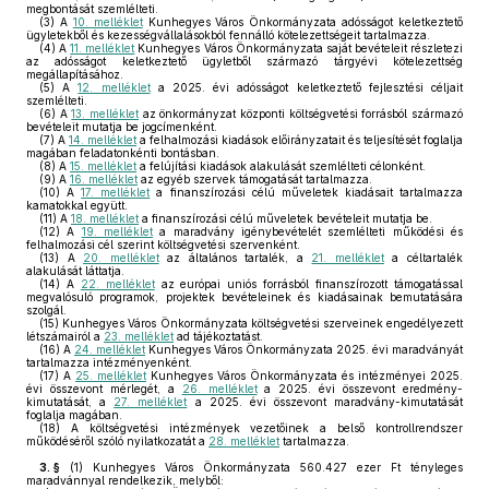
megbontását szemlélteti.
(3)
A
10. melléklet
Kunhegyes Város Önkormányzata adósságot keletkeztető
ügyletekből és kezességvállalásokból fennálló kötelezettségeit tartalmazza.
(4)
A
11. melléklet
Kunhegyes Város Önkormányzata saját bevételeit részletezi
az adósságot keletkeztető ügyletből származó tárgyévi kötelezettség
megállapításához.
(5)
A
12. melléklet
a 2025. évi adósságot keletkeztető fejlesztési céljait
szemlélteti.
(6)
A
13. melléklet
az önkormányzat központi költségvetési forrásból származó
bevételeit mutatja be jogcímenként.
(7)
A
14. melléklet
a felhalmozási kiadások előirányzatait és teljesítését foglalja
magában feladatonkénti bontásban.
(8)
A
15. melléklet
a felújítási kiadások alakulását szemlélteti célonként.
(9)
A
16. melléklet
az egyéb szervek támogatását tartalmazza.
(10)
A
17. melléklet
a finanszírozási célú műveletek kiadásait tartalmazza
kamatokkal együtt.
(11)
A
18. melléklet
a finanszírozási célú műveletek bevételeit mutatja be.
(12)
A
19. melléklet
a maradvány igénybevételét szemlélteti működési és
felhalmozási cél szerint költségvetési szervenként.
(13)
A
20. melléklet
az általános tartalék, a
21. melléklet
a céltartalék
alakulását láttatja.
(14)
A
22. melléklet
az európai uniós forrásból finanszírozott támogatással
megvalósuló programok, projektek bevételeinek és kiadásainak bemutatására
szolgál.
(15)
Kunhegyes Város Önkormányzata költségvetési szerveinek engedélyezett
létszámairól a
23. melléklet
ad tájékoztatást.
(16)
A
24. melléklet
Kunhegyes Város Önkormányzata 2025. évi maradványát
tartalmazza intézményenként.
(17)
A
25. melléklet
Kunhegyes Város Önkormányzata és intézményei 2025.
évi összevont mérlegét, a
26. melléklet
a 2025. évi összevont eredmény-
kimutatását, a
27. melléklet
a 2025. évi összevont maradvány-kimutatását
foglalja magában.
(18)
A költségvetési intézmények vezetőinek a belső kontrollrendszer
működéséről szóló nyilatkozatát a
28. melléklet
tartalmazza.
3. §
(1)
Kunhegyes Város Önkormányzata 560.427 ezer Ft tényleges
maradvánnyal rendelkezik, melyből: